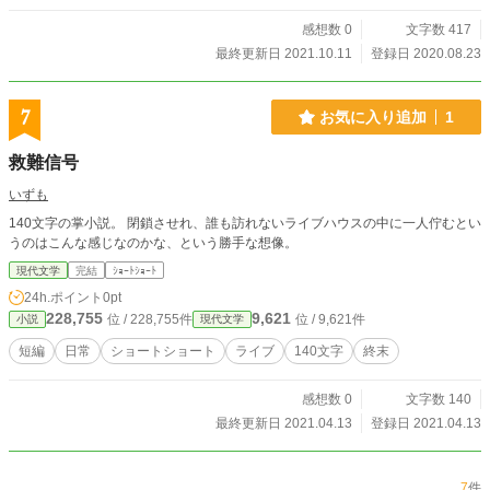
感想数 0
文字数 417
最終更新日 2021.10.11
登録日 2020.08.23
7
お気に入り追加
1
救難信号
いずも
140文字の掌小説。 閉鎖させれ、誰も訪れないライブハウスの中に一人佇むとい
うのはこんな感じなのかな、という勝手な想像。
現代文学
完結
ｼｮｰﾄｼｮｰﾄ
24h.ポイント
0pt
228,755
9,621
位 / 228,755件
位 / 9,621件
小説
現代文学
短編
日常
ショートショート
ライブ
140文字
終末
感想数 0
文字数 140
最終更新日 2021.04.13
登録日 2021.04.13
7
件