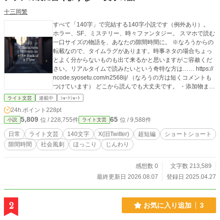
十三岡繁
すべて「140字」で完結する140字小説です（例外あり）。
ホラー、SF、ミステリー、時々ファンタジー。 スマホで読む
一口サイズの物語を、あなたの隙間時間に。 ※なろうからの
転載なので、タイムラグがあります。時事ネタの場合ちょっ
とよく分からないものも出て来るかと思いますがご容赦くだ
さい。リアルタイムで読みたいという奇特な方は…… https://
ncode.syosetu.com/n2568ij/ （なろうの方は短くコメントも
つけています） どこから読んでも大丈夫です。 ・添加物まみ
れの食生活により、血の品質低下に嘆く吸血鬼の話 ・高層マ
ライト文芸
連載中
ｼｮｰﾄｼｮｰﾄ
ンションが廃墟になる近未来の話 ・一か月前にタイムリープ
24h.ポイント
228pt
した男の話 etc… ※140字というのはツィッター【現X】の文
5,809
65
位 / 228,755件
位 / 9,588件
小説
ライト文芸
字数制限です。 折角？なので、140字以内ではなくジャスト1
40字で書いてます。 ホラー、SF、ミステリー、ファンタジ
日常
ライト文芸
140文字
X(旧Twitter)
超短編
ショートショート
ー…色々とふれ幅は大きくしていこうと思います。 面白いと
隙間時間
社会風刺
ほっこり
じんわり
思ったものがあれば、感想など頂ければ書き続けるモチベー
ションになります＾＾ 短編であり、ネタのメモ代わりにもい
いような気がします。 その場で思い浮かんだものもあれば、
感想数 0
文字数 213,589
いつか書こうと思ってネタ帳に書いてあったものを、 ごく短
最終更新日 2026.08.07
登録日 2025.04.27
く書き出してみたものもあります。 ツィッター【現X】にも
投稿してみましたが、題名が入らないので違う感じになっち
ゃいますね。 説明も加筆できないので、フィクションだけの
2
お気に入り追加
3
投稿になりそのうち怒られそうです＾＾；。