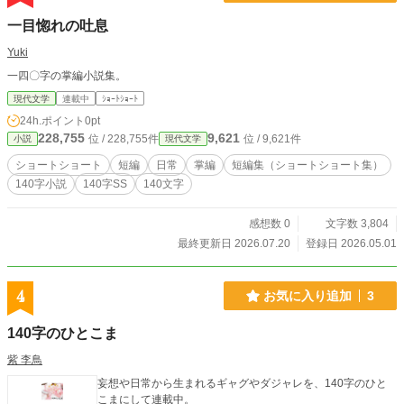
一目惚れの吐息
Yuki
一四〇字の掌編小説集。
現代文学
連載中
ｼｮｰﾄｼｮｰﾄ
24h.ポイント
0pt
228,755
9,621
位 / 228,755件
位 / 9,621件
小説
現代文学
ショートショート
短編
日常
掌編
短編集（ショートショート集）
140字小説
140字SS
140文字
感想数 0
文字数 3,804
最終更新日 2026.07.20
登録日 2026.05.01
4
お気に入り追加
3
140字のひとこま
紫 李鳥
妄想や日常から生まれるギャグやダジャレを、140字のひと
こまにして連載中。