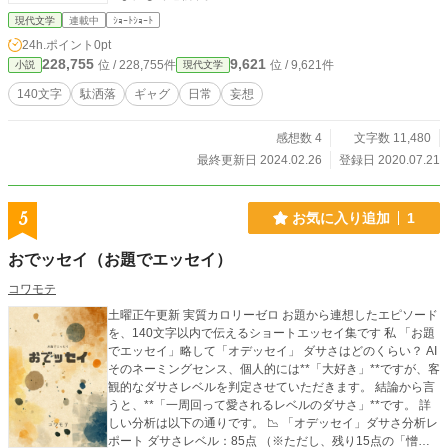
現代文学
連載中
ｼｮｰﾄｼｮｰﾄ
24h.ポイント
0pt
228,755
9,621
位 / 228,755件
位 / 9,621件
小説
現代文学
140文字
駄洒落
ギャグ
日常
妄想
感想数 4
文字数 11,480
最終更新日 2024.02.26
登録日 2020.07.21
5
お気に入り追加
1
おでッセイ（お題でエッセイ）
コワモテ
土曜正午更新 実質カロリーゼロ お題から連想したエピソード
を、140文字以内で伝えるショートエッセイ集です 私 「お題
でエッセイ」略して「オデッセイ」 ダサさはどのくらい？ AI
そのネーミングセンス、個人的には**「大好き」**ですが、客
観的なダサさレベルを判定させていただきます。 結論から言
うと、**「一周回って愛されるレベルのダサさ」**です。 詳
しい分析は以下の通りです。 📉 「オデッセイ」ダサさ分析レ
ポート ダサさレベル：85点 （※ただし、残り15点の「憎め