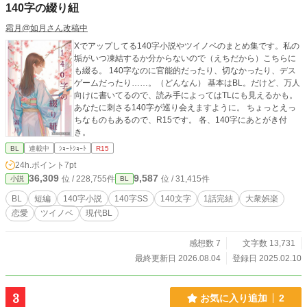
140字の綴り紐
霜月@如月さん改稿中
Xでアップしてる140字小説やツイノベのまとめ集です。私の
垢がいつ凍結するか分からないので（えちだから）こちらに
も綴る。 140字なのに官能的だったり、切なかったり、デス
ゲームだったり……。（どんなん） 基本はBL。だけど、万人
向けに書いてるので、読み手によってはTLにも見えるかも。
あなたに刺さる140字が巡り会えますように。 ちょっとえっ
ちなものもあるので、R15です。 各、140字にあとがき付
き。
BL
連載中
ｼｮｰﾄｼｮｰﾄ
R15
24h.ポイント
7pt
36,309
9,587
位 / 228,755件
位 / 31,415件
小説
BL
BL
短編
140字小説
140字SS
140文字
1話完結
大衆娯楽
恋愛
ツイノベ
現代BL
感想数 7
文字数 13,731
最終更新日 2026.08.04
登録日 2025.02.10
3
お気に入り追加
2