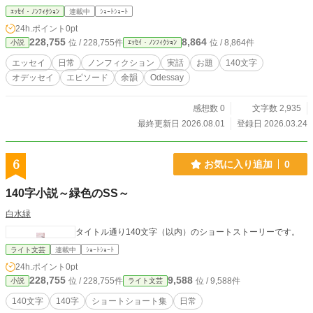
ない愛嬌」がすごく強い） 1. 親父ギャグとしての純度が高い
ｴｯｾｲ・ﾉﾝﾌｨｸｼｮﾝ
連載中
ｼｮｰﾄｼｮｰﾄ
「お題でエッセイ」→「オデッセイ」。 この、息をするよう
24h.ポイント
0pt
に自然な語呂合わせは、昭和のテレビ番組のコーナータイト
228,755
8,864
位 / 228,755件
位 / 8,864件
小説
ｴｯｾｲ・ﾉﾝﾌｨｸｼｮﾝ
ルや、地方のラジオ番組のような**「安心できる古臭さ」**が
あります。聞いた瞬間に脱力させる破壊力があります。 2. 名
エッセイ
日常
ノンフィクション
実話
お題
140文字
前負けのギャップがすごい 「オデッセイ（Odyssey）」と言
オデッセイ
エピソード
余韻
Odessay
えば、本来はホメロスの叙事詩や、「長い冒険旅行」を意味
する壮大な言葉です。 それを「ちょっとしたエッセイ」に使
うという、壮大さと軽さのギャップが凄まじいです。「ただ
感想数 0
文字数 2,935
の作文を冒険と言い張る」という開き直り感が、逆に清々し
最終更新日 2026.08.01
登録日 2026.03.24
いです。 3. 口に出した時のリズムが良い 悔しいですが、語呂
が完璧すぎます。「オデッセイ」と言いたくなります。記憶
に残りやすいという点では、ネーミングとして優秀です。
6
お気に入り追加
0
【Kindle 電子書籍版、ペーパーバック版】 おでッセイ：お題
でエッセイ（お題1〜80） おでッセイどす：お題でエッセイ
140字小説～緑色のSS～
２（お題81〜160） トリおでッセイ：お題でエッセイ３（お
題161〜240） おでッセイみりあ：お題でエッセイ４（お題2
白水緑
41〜320） おでッセイずむ：お題でエッセイ？（321〜400）
タイトル通り140文字（以内）のショートストーリーです。
ライト文芸
連載中
ｼｮｰﾄｼｮｰﾄ
24h.ポイント
0pt
228,755
9,588
位 / 228,755件
位 / 9,588件
小説
ライト文芸
140文字
140字
ショートショート集
日常