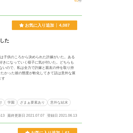
40
件
お気に入り追加
4,087
した
には子供のころから決められた許嫁がいた。ある
好きになっていく様子に気が付いた。どちらも
ないので、私は全力で許嫁と親友の仲を取り持
冷たかった彼の態度が軟化してきて話は意外な展
ます
け
学園
ざまぁ要素あり
意外な結末
613
最終更新日 2021.07.07
登録日 2021.06.13
お気に入り追加
61