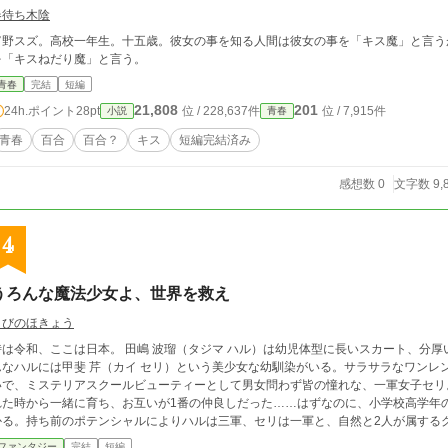
春待ち木陰
富野スズ。高校一年生。十五歳。彼女の事を知る人間は彼女の事を「キス魔」と言う
を「キスねだり魔」と言う。
青春
完結
短編
21,808
201
24h.ポイント
28pt
位 / 228,637件
位 / 7,915件
小説
青春
青春
百合
百合？
キス
短編完結済み
感想数 0
文字数 9,
4
うろんな魔法少女よ、世界を救え
くびのほきょう
、ここは日本。 田嶋 波瑠（タジマ ハル）は幼児体型に長いスカート、分厚いメガネで人見知りな三軍陰キャの高校1年。そ
んなハルには甲斐 芹（カイ セリ）という美少女な幼馴染がいる。サラサラなワンレ
で、ミステリアスクールビューティーとして男女問わず皆の憧れな、一軍女子セリ。 家が近所で同い年なハルとセリ。 2人は
れた時から一緒に育ち、お互いが1番の仲良しだった……はずなのに、小学校高学年
かる。持ち前のポテンシャルによりハルは三軍、セリは一軍と、自然と2人が属するグ
人は同じ高校の同じクラスになったにも関わらず全く話さないどころか、目すら合わな
ファンタジー
完結
短編