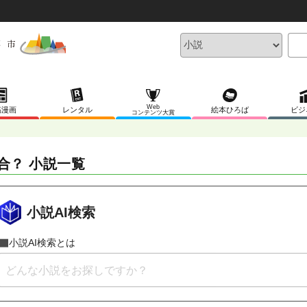
Web
稿漫画
レンタル
絵本ひろば
ビジ
コンテンツ大賞
合？ 小説一覧
小説AI検索
小説AI検索とは