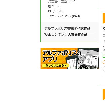
児童書・童話 (484)
絵本 (59)
BL (1,020)
ｴｯｾｲ・ﾉﾝﾌｨｸｼｮﾝ (840)
アルファポリス書籍化作家作品
Webコンテンツ大賞受賞作品
「