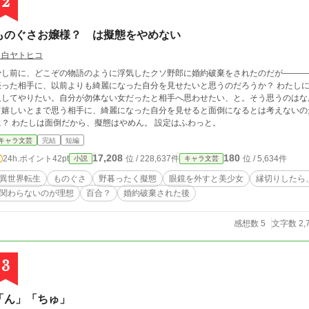
2
ものぐさお嬢様？ は擬態をやめない
月白ヤトヒコ
し前に、どこぞの物語のように浮気したクソ野郎に婚約破棄をされたのだが―――― なぜ、世の女性は自分を振った相手や自
った相手に、以前よりも綺麗になった自分を見せたいと思うのだろうか？ わたしには、理解できん。 好きだった相手に振られ、見
返してやりたい。自分が勿体ない女だったと相手へ思わせたい、と。そう思うのはなんとなく理解で
て嬉しいとまで思う相手に、綺麗になった自分を見せると面倒になるとは考えないの
に？ わたしは面倒だから、擬態はやめん。 設定はふわっと。
キャラ文芸
完結
短編
17,208
180
24h.ポイント
42pt
位 / 228,637件
位 / 5,634件
小説
キャラ文芸
異世界転生
ものぐさ
野暮ったく擬態
眼鏡を外すと美少女
縁切りしたら
関わらないのが理想
百合？
婚約破棄された後
感想数 5
文字数 2,
3
「ん」「ちゅ」