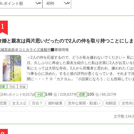
1
許婚と親友は両片思いだったので2人の仲を取り持つことにしま
結城芙由奈＠コミカライズ連載中
書籍情報
＜2人の仲を応援するので、どうか私を嫌わないでください＞ 私
日、久しぶりに再会した親友を紹介した私は次第に2人がお互いを
私にとっては大切な存在。2人から邪魔者と思われ、嫌われたくは
つ事を心に決めた。すると彼の評判が悪くなっていき、それまで
開に・・・？ ※「カクヨム」「小説家になろう」にも投稿してい
恋愛
完結
長編
148
105
24h.ポイント
9,017pt
位 / 228,637件
位 / 66,327件
小説
恋愛
恋愛
女主人公
百合？
婚約破棄
意外な展開・勘違い
幼馴染
女性向
文字数 134,