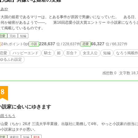
まあや
大国の姫君であるマリーは、とある事件が原因で男嫌いになっていた。 ある日、
秘密があるようで――。 第16回恋愛小説大賞エントリー ※小説家になろうさまで過去に投稿していたものを、少し展開を変
えて掲載しているものです。
恋愛
完結
短編
228,637
66,327
24h.ポイント
0pt
位 / 228,637件
位 / 66,327件
小説
恋愛
恋愛
ハッピーエンド
騎士
姫
百合？
女主人公
短編
なろう掲載
ゆるふわ設定
感想数 0
文字数 18,
8
小説家に会いにゆきます
山田うちう
中山愛（ちか）26才 三流大学卒業後、出版社に勤務して4年。 やっと小説家の担
の小説家はタチが悪い。
恋愛
連載中
短編
R18