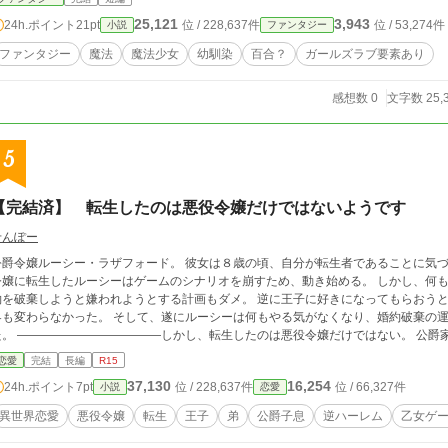
んなある日、ハルはコンビニ強盗に出くわしピンチに陥ってしまう。危機一髪でハル
25,121
3,943
24h.ポイント
21pt
位 / 228,637件
位 / 53,274件
小説
ファンタジー
ったアニメ「うろんな魔法少女マリィ」にそっくりな美少女。 ツインテールのピン
の服を着て、ピンククリスタルの付いたステッキを持った美少女は、「魔法少女セリ
ファンタジー
魔法
魔法少女
幼馴染
百合？
ガールズラブ要素あり
てくれた魔法少女セリィ。 そんな魔法少女セリィの正体は、普段は無口で無表情な幼馴染のセリだと、幼い頃から一緒のハル
には分かってしまうのだった……。
感想数 0
文字数 25,
5
【完結済】 転生したのは悪役令嬢だけではないようです
せんぽー
公爵令嬢ルーシー・ラザフォード。 彼女は８歳の頃、自分が転生者であることに気づ
嬢に転生したルーシーはゲームのシナリオを崩すため、動き始める。 しかし、何も変わらなかった。 学園入学する前に王子との婚
約を破棄しようと嫌われようとする計画もダメ。 逆に王子に好きになってもらおうと
らなかった。 そして、遂にルーシーは何もやる気がなくなり、婚約破棄の運命の日まで流れるままに生きていくことにし
たのは悪役令嬢だけではない。 公爵家の子息、悪役令嬢の弟、ヒロインの友人、第3
王子。 彼らもまた転生者であり、前世では悪役令嬢ルーシーを推しとしていた特殊な
恋愛
完結
長編
R15
たちはこう決意する。 ――――――――――――自分がルーシーを幸せにすると。 転生した乙ゲーのキャラたちが、悪役令嬢
37,130
16,254
24h.ポイント
7pt
位 / 228,637件
位 / 66,327件
小説
恋愛
を幸せルートに持って行くために試行錯誤する物語。
異世界恋愛
悪役令嬢
転生
王子
弟
公爵子息
逆ハーレム
乙女ゲ