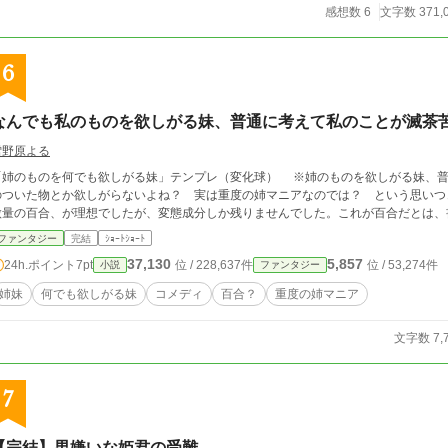
感想数 6
文字数 371,
6
なんでも私のものを欲しがる妹、普通に考えて私のことが滅茶
雪野原よる
姉のものを何でも欲しがる妹」テンプレ（変化球） ※姉のものを欲しがる妹、普通は新品を欲しがるのでは？ 嫌いな人の手垢
のついた物とか欲しがらないよね？ 実は重度の姉マニアなのでは？ という思いつ
微量の百合、が理想でしたが、変態成分しか残りませんでした。これが百合だとは、
ファンタジー
完結
ｼｮｰﾄｼｮｰﾄ
37,130
5,857
24h.ポイント
7pt
位 / 228,637件
位 / 53,274件
小説
ファンタジー
姉妹
何でも欲しがる妹
コメディ
百合？
重度の姉マニア
文字数 7,
7
【完結】男嫌いな姫君の受難