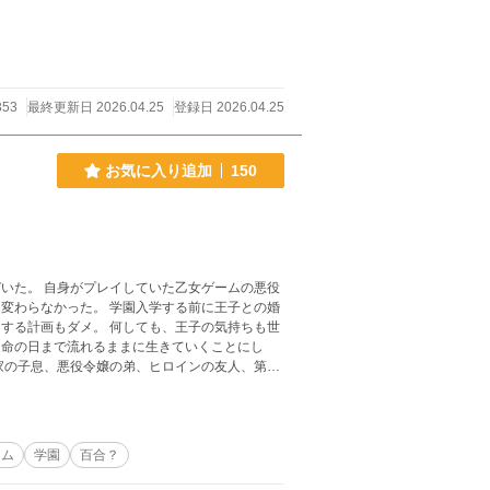
を助けてくれたのは、ハルが幼い頃に大好きだ
ク髪で赤い瞳、フリルとリボンたっぷりなピンク
ィ」と名乗ってくれた。可憐にコンビニ強盗を
353
最終更新日 2026.04.25
登録日 2026.04.25
お気に入り追加
150
いた。 自身がプレイしていた乙女ゲームの悪役
する計画もダメ。 何しても、王子の気持ちも世
人たちであった。 そんなルーシーを愛してやま
ーム
学園
百合？