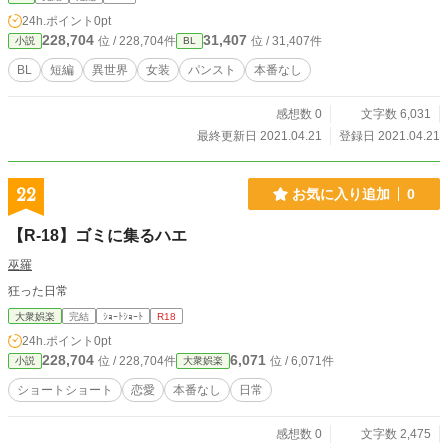
24h.ポイント
0pt
228,704
31,407
位 / 228,704件
位 / 31,407件
小説
BL
BL
短編
異世界
女装
パンスト
本番なし
感想数 0
文字数 6,031
最終更新日 2021.04.21
登録日 2021.04.21
22
お気に入り追加
0
【R-18】ゴミに集るハエ
巫羅
狂った日常
大衆娯楽
完結
ｼｮｰﾄｼｮｰﾄ
R18
24h.ポイント
0pt
228,704
6,071
位 / 228,704件
位 / 6,071件
小説
大衆娯楽
ショートショート
恋愛
本番なし
日常
感想数 0
文字数 2,475