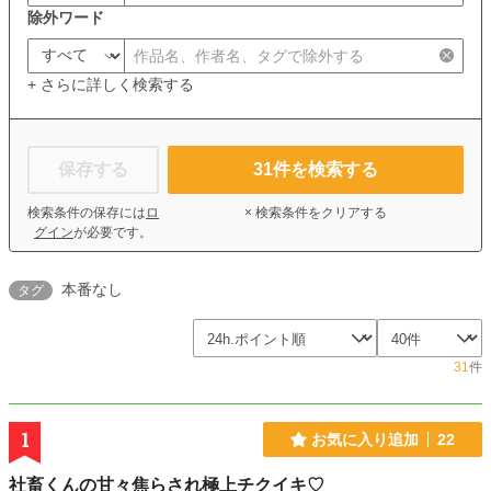
除外ワード
+ さらに詳しく検索する
保存する
31
件を検索する
検索条件の保存には
ロ
× 検索条件をクリアする
グイン
が必要です。
本番なし
タグ
31
件
1
お気に入り追加
22
社畜くんの甘々焦らされ極上チクイキ♡