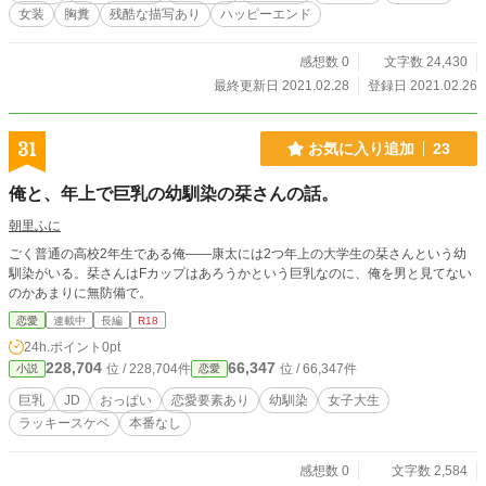
女装
胸糞
残酷な描写あり
ハッピーエンド
感想数 0
文字数 24,430
最終更新日 2021.02.28
登録日 2021.02.26
31
お気に入り追加
23
俺と、年上で巨乳の幼馴染の栞さんの話。
朝里ふに
ごく普通の高校2年生である俺――康太には2つ年上の大学生の栞さんという幼
馴染がいる。栞さんはFカップはあろうかという巨乳なのに、俺を男と見てない
のかあまりに無防備で。
恋愛
連載中
長編
R18
24h.ポイント
0pt
228,704
66,347
位 / 228,704件
位 / 66,347件
小説
恋愛
巨乳
JD
おっぱい
恋愛要素あり
幼馴染
女子大生
ラッキースケベ
本番なし
感想数 0
文字数 2,584