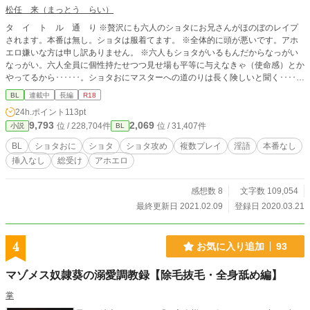
松任 来（まっとう らい）
タ イ ト ル 通 り ※贅沢にも六人のショタにお兄さんがほのぼのレイプ
されます。本番は無し。ショタは服着てます。 ※全体的に頭が悪いです。アホ
エロ嫌いな方は申し訳ありません。 ※六人もショタがいるもんだからなっがい
なっがい。六人全員に個性持たせつつ見せ場も平等に与えなきゃ（使命感）とか
やってるから･･････。ショタおにマスターへの道のりは長く険しいと聞く･･････
※急にショタおに沼に落ちたので一晩で書きました。人様にBLをお見せするの
BL
連載中
長編
R18
初めてなので、もしよければ感想お聞かせ願えれば幸いです。そもそもBLは書
24h.ポイント
113pt
き上げたのも初めてという。というかBLというよりただショタに弄ばれるお兄
9,793
2,069
位 / 228,704件
位 / 31,407件
小説
BL
さんが見たかっただけという。ショタに淫語言わせる加減が分からないという。
※ピクシブ、ムーンライトノベルズにも同じものを投稿しています 第１章 全
BL
ショタおに
ショタ
ショタ攻め
複数プレイ
淫語
本番なし
ての始まり 第２章 R-18要素ほぼない日常回 （作者が）キャラを掴む回 第３
挿入なし
総受け
アホエロ
章 お仕置きプレイ オナ指示 背中責め背中舐めが好きなので盛り込んでみま
した 第４章 堕ちたな（確信）最終回への前振りに14000字使うやつがあるか
よ
感想数 8
文字数 109,054
最終更新日 2021.02.09
登録日 2020.03.21
4
お気に入り追加
93
マゾメス奴隷葵の溺愛調教録【除毛抜毛・全身舐め編】
掌