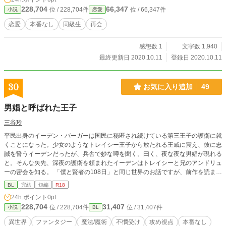
228,704
66,347
位 / 228,704件
位 / 66,347件
小説
恋愛
恋愛
本番なし
同級生
再会
感想数 1
文字数 1,940
最終更新日 2020.10.11
登録日 2020.10.11
30
お気に入り追加
49
男娼と呼ばれた王子
三谷玲
平民出身のイーデン・バーガーは国民に秘匿され続けている第三王子の護衛に就
くことになった。少女のようなトレイシー王子から放たれる王威に震え、彼に忠
誠を誓うイーデンだったが、兵舎で妙な噂を聞く。曰く、夜な夜な男娼が現れる
と。そんな矢先、深夜の護衛を頼まれたイーデンはトレイシーと兄のアンドリュ
ーの密会を知る。 「僕と賢者の108日」と同じ世界のお話ですが、前作を読まな
くても問題はありません。 本編内にメインカプの濡れ場はありません。 全四
BL
完結
短編
R18
話、完結済み
24h.ポイント
0pt
228,704
31,407
位 / 228,704件
位 / 31,407件
小説
BL
異世界
ファンタジー
魔法/魔術
不憫受け
攻め視点
本番なし