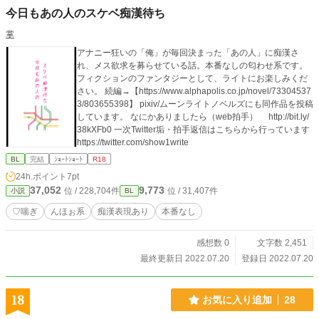
今日もあの人のスケベ痴漢待ち
掌
アナニー狂いの「俺」が毎回決まった「あの人」に痴漢さ
れ、メス欲求を募らせている話。本番なしの匂わせ系です。
フィクションのファンタジーとして、ライトにお楽しみくだ
さい。 続編→【https://www.alphapolis.co.jp/novel/73304537
3/803655398】 pixiv/ムーンライトノベルズにも同作品を投稿
しています。 なにかありましたら（web拍手） http://bit.ly/
38kXFb0 一次Twitter垢・拍手返信はこちらから行っています
https://twitter.com/show1write
BL
完結
ｼｮｰﾄｼｮｰﾄ
R18
24h.ポイント
7pt
37,052
9,773
位 / 228,704件
位 / 31,407件
小説
BL
♡喘ぎ
んほぉ系
痴漢表現あり
本番なし
感想数 0
文字数 2,451
最終更新日 2022.07.20
登録日 2022.07.20
18
お気に入り追加
28