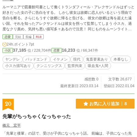
ルーマニアで図書館司書として働くトランダフィール・アレクサンドルはずっと
好きだった女の子に告白をする。 しかし彼女は故郷に恋人がいるという理由で
告白を断る。さらにもうすぐ故郷に帰ると告げる。 彼女の故郷は海を超えた遠
い国。それを知ったアレクサンドルは彼女を拐って監禁してしまう 小スカ、過
度なクリ責め、気持ち悪い描写多々あるので注意！ 同じものをムーンライトノ
ベルズにも掲載しています。
恋愛
完結
長編
R18
24h.ポイント
7pt
37,185
16,233
位 / 228,704件
位 / 66,347件
小説
恋愛
ヤンデレ
バッドエンド
イケメン
現代
鬼畜要素あり
本番なし
小スカ描写あり
クンニリングス
監禁拘束
吸血鬼×人間
感想数 0
文字数 26,677
最終更新日 2023.03.14
登録日 2022.01.04
20
お気に入り追加
8
先輩がちっちゃくなっちゃった
橋元 宏平
「先輩と後輩」の話で、受けが子供になっちゃう話。 前編は、子供になった先