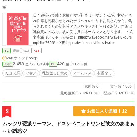
掌
日々頑張って働くお疲れマゾ社畜リーマンくんが、甘やかさ
れ性癖を開花させられたデリヘルの甘サドお兄さんから、焦
らされまくりの初乳首アクメをキメさせられるお話。本編は
乳首責めのみで、攻め受け共にネームレスとなります。 ・絵
文字箱（メッセージ等に） https://wavebox.me/wave/8kg0rs
mpi4im7608/ ・X垢 https://twitter.com/show1write
BL
完結
短編
R18
24h.ポイント
553pt
2,458
420
位 / 228,704件
位 / 31,407件
小説
BL
んほぉ系
♡喘ぎ
乳首焦らし責め
ネームレス
本番なし
感想数 0
文字数 4,990
最終更新日 2026.06.30
登録日 2026.06.30
2
お気に入り追加
12
ムッツリ硬派リーマン、ドスケベニットワンピ彼女のあまぁ
～い誘惑♡