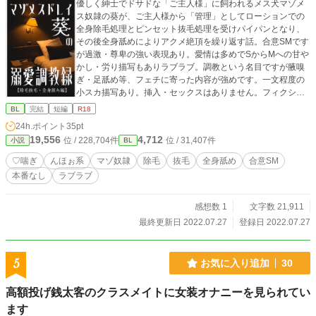
優しく紳士でドサドな「ご主人様」に飼われるメス犬マゾメ
ス奴隷の葵が、ご主人様から「管理」としてローションでの
全身除毛処理とピンセット抜毛処理を受けパイパンとなり、
その後全身舐めによりアクメ絶頂を繰り返す話。合意SMです
が過激・尊卑の強い表現あり。愛情は多めでSからMへの甘や
かし・労り描写もありラブラブ。調教という名目ですが腋嗅
ぎ・足舐め等、フェチに寄った内容が強めです。一文程度の
小スカ描写あり。挿入・セックスはありません。フィクショ
ンとしてお楽しみください。 Twitterにて募集中のリクエス
BL
完結
短編
R18
ト企画でいただいたリクエスト第1弾です。ありがとうござい
24h.ポイント
35pt
ました！ なにかありましたら(web拍手/絵文字不可) http://bi
19,556
4,712
位 / 228,704件
位 / 31,407件
小説
BL
t.ly/38kXFb0 Twitter垢・拍手返信はこちらにて https://twitte
r.com/show1write
♡喘ぎ
んほぉ系
マゾ奴隷
除毛
抜毛
全身舐め
合意SM
本番なし
ラブラブ
感想数 1
文字数 21,911
最終更新日 2022.07.27
登録日 2022.07.27
5
お気に入り追加
30
高額投げ銭太客のクラスメイトに女装オナニーを見られてい
ます