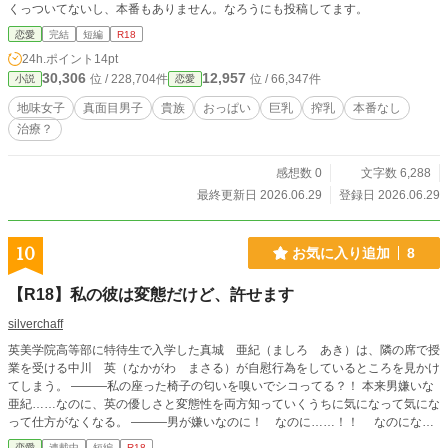
くっついてないし、本番もありません。なろうにも投稿してます。
恋愛
完結
短編
R18
24h.ポイント
14pt
30,306
12,957
位 / 228,704件
位 / 66,347件
小説
恋愛
地味女子
真面目男子
貴族
おっぱい
巨乳
搾乳
本番なし
治療？
感想数 0
文字数 6,288
最終更新日 2026.06.29
登録日 2026.06.29
10
お気に入り追加
8
【R18】私の彼は変態だけど、許せます
silverchaff
英美学院高等部に特待生で入学した真城 亜紀（ましろ あき）は、隣の席で授
業を受ける中川 英（なかがわ まさる）が自慰行為をしているところを見かけ
てしまう。 ———私の座った椅子の匂いを嗅いでシコってる？！ 本来男嫌いな
亜紀……なのに、英の優しさと変態性を両方知っていくうちに気になって気にな
って仕方がなくなる。 ———男が嫌いなのに！ なのに……！！ なのになん
で私、英の顔に跨ってるの？ 舐められてるの？？？ 16歳、同級生の純
恋愛
連載中
短編
R18