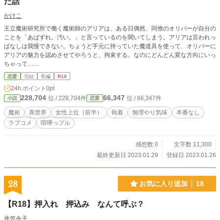
た話
かけこ
王立魔術研究所で働く魔術師のアリアは、ある日偶然、同僚のオリバーが自分の
ことを「あばずれ。汚い。」と言っているのを聞いてしまう。アリアは言われっ
ぱなしは我慢できない。ちょうど手元に持っていた魔道具を使って、オリバーに
アリアの魅力を認めさせてやろうと、拘束する。なのにどんどん変な方向にいっ
ちゃって……
恋愛
完結
長編
R18
24h.ポイント
0pt
228,704
66,347
位 / 228,704件
位 / 66,347件
小説
恋愛
魔術
異世界
女性上位（前半）
執着
無理やり気味
本番なし
ラブコメ
喧嘩っプル
感想数 0
文字数 11,300
最終更新日 2023.01.29
登録日 2023.01.26
28
お気に入り追加
18
【R18】押入れ 押込み なんて呼ぶ？
井笠令子