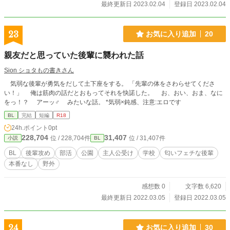
最終更新日 2023.02.04
登録日 2023.02.04
23
お気に入り追加
20
親友だと思っていた後輩に襲われた話
Sion ショタもの書きさん
気弱な後輩が勇気をだして土下座をする。 「先輩の体をさわらせてくださ
い！」 俺は筋肉の話だとおもってそれを快諾した。 お、おい、おま、なに
をっ！？ アーッ♂ みたいな話。 *気弱×鈍感、注意:エロです
BL
完結
短編
R18
24h.ポイント
0pt
228,704
31,407
位 / 228,704件
位 / 31,407件
小説
BL
BL
後輩攻め
部活
公園
主人公受け
学校
匂いフェチな後輩
本番なし
野外
感想数 0
文字数 6,620
最終更新日 2022.03.05
登録日 2022.03.05
24
お気に入り追加
30