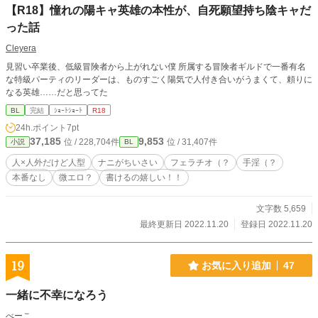
【R18】憧れの陽キャ英雄の本性が、自死願望持ち陰キャだ
った話
Cleyera
見習い卒業後、低級冒険者から上がれない僕 所属する冒険者ギルドで一番有名
な特級パーティのリーダーは、ものすごく陽気で人付き合いがうまくて、頼りに
なる英雄……だと思ってた
BL
完結
ｼｮｰﾄｼｮｰﾄ
R18
24h.ポイント
7pt
37,185
9,853
位 / 228,704件
位 / 31,407件
小説
BL
人×人外だけど人型
ナニがちいさい
フェラチオ（？
手淫（？
本番なし
微エロ？
書けるの嬉しい！！
文字数 5,659
最終更新日 2022.11.20
登録日 2022.11.20
19
お気に入り追加
47
一緒に不幸になろう
べーこ