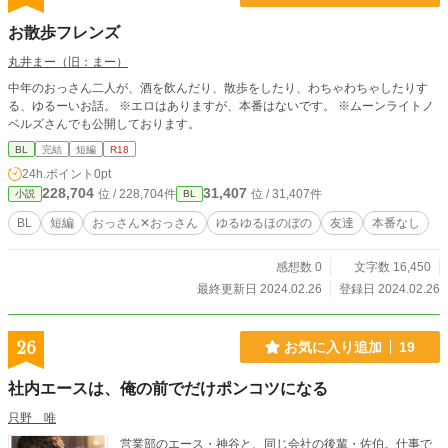
お散歩フレンズ
丸井まー（旧：まー）
中年のおっさん二人が、酒を飲んだり、散歩をしたり、わちゃわちゃしたりす
る、ゆるーいお話。 ※エロはありますが、本番はないです。 ※ムーンライトノ
ベルズさんでも公開しております。
BL
完結
短編
R18
24h.ポイント
0pt
228,704
31,407
位 / 228,704件
位 / 31,407件
小説
BL
BL
短編
おっさん✕おっさん
ゆるゆるほのぼの
友達
本番なし
感想数 0
文字数 16,450
最終更新日 2024.02.26
登録日 2024.02.26
26
お気に入り追加
19
社内エースは、俺の前でだけポンコツになる
只野 唯
営業部のエース・神谷と、同じ会社の後輩・佐伯。仕事で