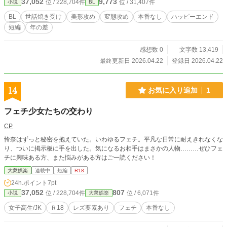
37,052
9,773
位 / 228,704件
位 / 31,407件
小説
BL
BL
世話焼き受け
美形攻め
変態攻め
本番なし
ハッピーエンド
短編
年の差
感想数 0
文字数 13,419
最終更新日 2026.04.22
登録日 2026.04.22
14
お気に入り追加
1
フェチ少女たちの交わり
CP
怜奈はずっと秘密を抱えていた。いわゆるフェチ。平凡な日常に耐えきれなくな
り、ついに掲示板に手を出した。気になるお相手はまさかの人物………ぜひフェ
チに興味ある方、また悩みがある方はご一読ください！
大衆娯楽
連載中
短編
R18
24h.ポイント
7pt
37,052
807
位 / 228,704件
位 / 6,071件
小説
大衆娯楽
女子高生/JK
Ｒ18
レズ要素あり
フェチ
本番なし