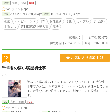
なのについそっけなくしてしまうオリビア。 そんなある日、
恋愛
完結
長編
R18
学校のイベントでハヤトとはぐれたオリビアに、数々の災難
24h.ポイント
7pt
が起きるのであった。 ※「偽物の天才魔女は優しくて意地悪
37,052
16,204
位 / 228,704件
位 / 66,347件
小説
恋愛
な本物の天才魔法使いに翻弄される」の続編。
恋愛
ハッピーエンド
ドS
お仕置き
学園
カップル
すれ違い
本番なし
第18回恋愛小説大賞
魔法
感想数 0
文字数 51,679
最終更新日 2024.03.02
登録日 2023.09.01
13
お気に入り追加
23
千隼君の添い寝屋初仕事
705
訳あって添い寝バイトをすることになってしまった大学生、
千隼君のお話。 ※本文中に♡（ハート記号）を使用していま
す。苦手な方はご注意ください。 別サイトにも投稿していま
す。
BL
完結
短編
R18
24h.ポイント
7pt