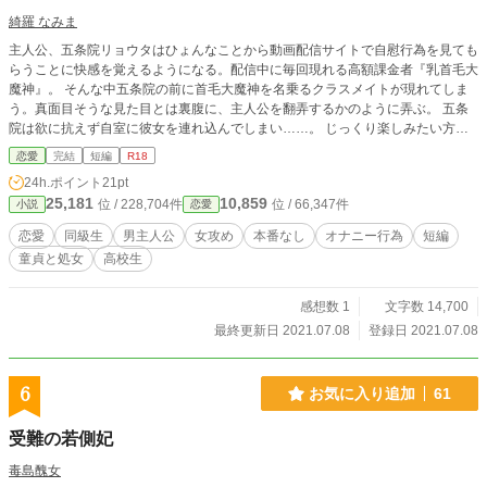
綺羅 なみま
主人公、五条院リョウタはひょんなことから動画配信サイトで自慰行為を見ても
らうことに快感を覚えるようになる。配信中に毎回現れる高額課金者『乳首毛大
魔神』。 そんな中五条院の前に首毛大魔神を名乗るクラスメイトが現れてしま
う。真面目そうな見た目とは裏腹に、主人公を翻弄するかのように弄ぶ。 五条
院は欲に抗えず自室に彼女を連れ込んでしまい……。 じっくり楽しみたい方は1
pから、焦らされたい方は2pから、すぐ抜けそうな状況の方は4pからどうぞ。 5
恋愛
完結
短編
R18
ページ連投完結いたします。 小説家になろう様にも掲載しています。
24h.ポイント
21pt
25,181
10,859
位 / 228,704件
位 / 66,347件
小説
恋愛
恋愛
同級生
男主人公
女攻め
本番なし
オナニー行為
短編
童貞と処女
高校生
感想数 1
文字数 14,700
最終更新日 2021.07.08
登録日 2021.07.08
6
お気に入り追加
61
受難の若側妃
毒島醜女