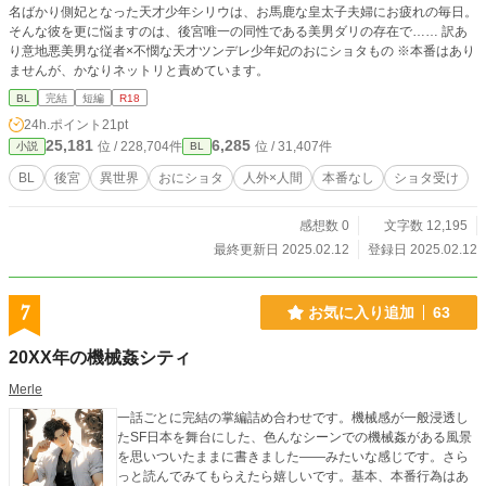
名ばかり側妃となった天才少年シリウは、お馬鹿な皇太子夫婦にお疲れの毎日。
そんな彼を更に悩ますのは、後宮唯一の同性である美男ダリの存在で…… 訳あ
り意地悪美男な従者×不憫な天才ツンデレ少年妃のおにショタもの ※本番はあり
ませんが、かなりネットリと責めています。
BL
完結
短編
R18
24h.ポイント
21pt
25,181
6,285
位 / 228,704件
位 / 31,407件
小説
BL
BL
後宮
異世界
おにショタ
人外×人間
本番なし
ショタ受け
感想数 0
文字数 12,195
最終更新日 2025.02.12
登録日 2025.02.12
7
お気に入り追加
63
20XX年の機械姦シティ
Merle
一話ごとに完結の掌編詰め合わせです。機械感が一般浸透し
たSF日本を舞台にした、色んなシーンでの機械姦がある風景
を思いついたままに書きました――みたいな感じです。さら
っと読んでみてもらえたら嬉しいです。基本、本番行為はあ