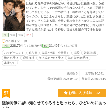
は頼れる先輩後輩の関係だが、神谷は密かに佐伯へ想いを抱
いていた。しかしその感情を悟られないよう、あえて距離を
取って接している。一方の佐伯は、神谷のことを尊敬してい
るものの、どこかよそよそしい態度に少しだけ寂しさを感じ
ていた。そんなある日、会社の飲み会をきっかけに二人の距
離が大きく揺れ動く。酔って無防備になる佐伯と、抑え続け
てきた感情が崩れかける神谷。理性と欲望の間で揺れる夜を
境に、「先輩後輩だった関係」が少しずつ変わり始めていく
BL
完結
短編
R18
——。
24h.ポイント
0pt
228,704
31,407
位 / 228,704件
位 / 31,407件
小説
BL
ハッピーエンド
独占欲
先輩×後輩（会社員）
溺愛
嫉妬/執着
流され受け
理性崩壊
年上攻め×年下受け
無自覚色気受け
本番なし
感想数 0
文字数 10,641
最終更新日 2026.04.10
登録日 2026.04.10
27
お気に入り追加
12
堅物同僚に思い知らせてやろうと思ったら、ひどいめにあっ