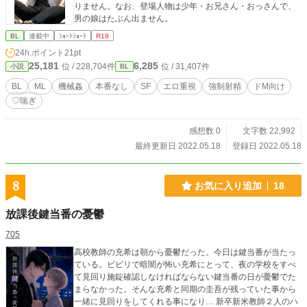
りません。なお、登場人物は少年・お兄さん・おっさんで、
男の娘はたぶん出ません。
BL
連載中
ｼｮｰﾄｼｮｰﾄ
R18
24h.ポイント
21pt
25,181
6,285
位 / 228,704件
位 / 31,407件
小説
BL
BL
ML
機械姦
本番なし
SF
エロ重視
強制射精
ドM向け
♡喘ぎ
感想数 0
文字数 22,992
最終更新日 2022.05.18
登録日 2022.05.18
8
お気に入り追加
18
放課後鍵当番の憂鬱
705
高校教師の充希は朝から憂鬱だった。今日は鍵当番が当たっ
ている。ビビリで暗闇が怖い充希にとって、夜の学校をすべ
て見回り施錠確認しなければならない鍵当番の日が憂鬱でた
まらなかった。そんな充希と同期の圭吾が残っていた事から
一緒に見回りをしてくれる事になり… 新卒新米教師２人のハ