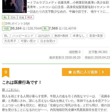
ートフルラブコメディ 佐藤充希…小柄童顔色素薄い美少女顔
美青年，シスコン 山口圭吾…高身長短髪黒髪塩顔イケメン ※
一話あたりの文字数少なめの、中編小説です。 他サイトにも
投稿しています。
BL
完結
長編
R15
24h.ポイント
14pt
30,164
7,569
位 / 228,704件
位 / 31,407件
小説
BL
BL
ハッピーエンド
ほのぼの
教師×教師
本番なし
美形×美形
方言男子
可愛い受け
泣き虫受け
感想数 0
文字数 46,361
最終更新日 2026.06.20
登録日 2026.04.23
9
お気に入り追加
3
これは医療行為です！
腓（こむら）
獣人を祖とする人間が暮らす世界。牛獣人の血を引く内気なマリーは、「花摘令
嬢」と馬鹿にされ、誰にも言えない悩みを抱えていた。医師でもある令息アラン
とぶつかった事を切欠に、彼女は「生娘なのに母乳が出る」と打ち明け、彼の治
療を受けることになるのだが――。内気地味巨乳令嬢✕馬鹿真面目令息ですが、