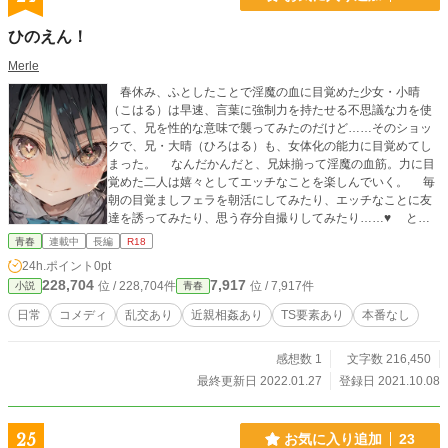
ひのえん！
Merle
春休み、ふとしたことで淫魔の血に目覚めた少女・小晴
（こはる）は早速、言葉に強制力を持たせる不思議な力を使
って、兄を性的な意味で襲ってみたのだけど……そのショッ
クで、兄・大晴（ひろはる）も、女体化の能力に目覚めてし
まった。 なんだかんだと、兄妹揃って淫魔の血筋。力に目
覚めた二人は嬉々としてエッチなことを楽しんでいく。 毎
朝の目覚ましフェラを朝活にしてみたり、エッチなことに友
達を誘ってみたり、思う存分自撮りしてみたり……♥ とに
かく、そんな明るい感じのR18エロコメです。
青春
連載中
長編
R18
24h.ポイント
0pt
228,704
7,917
位 / 228,704件
位 / 7,917件
小説
青春
日常
コメディ
乱交あり
近親相姦あり
TS要素あり
本番なし
感想数 1
文字数 216,450
最終更新日 2022.01.27
登録日 2021.10.08
25
お気に入り追加
23