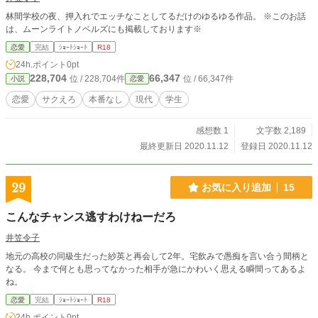
林間学校の夜、押入れでエッチなことしてるだけのゆるゆる作品。 ※このお話
は、ムーンライトノベルズにも掲載しております※
恋愛
完結
ｼｮｰﾄｼｮｰﾄ
R18
24h.ポイント
0pt
228,704
66,347
位 / 228,704件
位 / 66,347件
小説
恋愛
恋愛
サクえろ
本番なし
現代
学生
感想数 1
文字数 2,189
最終更新日 2020.11.12
登録日 2020.11.12
29
お気に入り追加
15
こんなチャンス逃すわけねーだろ
井笠令子
地元の高校の同級生だった紗英と再会して2年。宅飲みで愚痴を言い合う間柄と
なる。 今まで何とも思ってなかった相手が急にかわいく思える瞬間ってあるよ
ね。
恋愛
完結
ｼｮｰﾄｼｮｰﾄ
R18
24h.ポイント
0pt