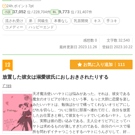
たいのですがとにかくゆるい部分があります。文体は上記2作品とは一線を画し
24h.ポイント
7pt
た懐かしのライトノベル調となっております。ご了承くださいませ。
37,052
9,773
位 / 228,704件
位 / 31,407件
小説
BL
流され受け
弟
同級生
本番なし
乳首開発
キス
手コキ
コメディー
ハッピーエンド
感想数 0
文字数 32,540
最終更新日 2023.11.26
登録日 2023.10.22
12
お気に入り追加
111
放置した彼女は溺愛彼氏におしおきされたりする
ﾌﾟﾘｵﾈ
天才魔法使いハヤトには悩みがあった。それは、彼女である
魔女のオリビアが冷たいという事。もっと大胆に恋愛を楽し
みたいハヤトは、勉強ばかりで構ってくれないオリビアにし
びれを切らし、ついに強引に部屋へ連れて行く。自分を放置
したお仕置きと称して彼女をベッドでいじめるハヤト。 しか
し、実際は彼の思い込みである。主人公オリビアにとってハ
ヤトは求めるものが激しすぎたのである。自分のペースで場
所を問わずイチャつこうとするハヤトにうんざりして、好き