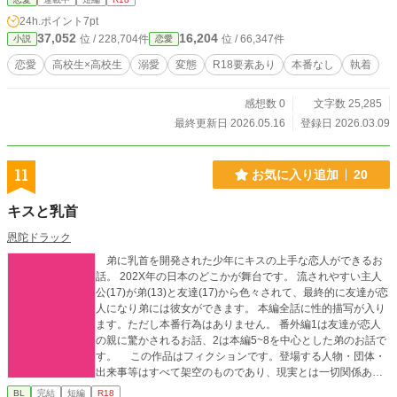
粋……けれど、ドチャクソ変態チックなイチャラブが始まる。 【登場人物紹
24h.ポイント
7pt
介】 •真城 亜紀（ましろ あき）……6月生まれ15歳。両親を1年前に亡くし、
37,052
16,204
位 / 228,704件
位 / 66,347件
小説
恋愛
兄家族に代譲りした中華料理屋の向かいにあるアパートで一人暮らしをしてい
る。塾や予備校へ行かずに大学進学しようと頑張っている。バイト禁止だが、家
恋愛
高校生×高校生
溺愛
変態
R18要素あり
本番なし
執着
庭環境から姪の子守をして兄から報酬をもらう事を許可されている。 •中川 英
（なかがわ まさる）……4月生まれ16歳。思った事をそのまま言葉に全部出し
感想数 0
文字数 25,285
てしまうファニーな個性持ち故に学校ではぼっちだが、英美学院理事長の親戚に
あたる。山口県北部にでかい本家があるらしい。両親は海外出張、姉は大学生で
最終更新日 2026.05.16
登録日 2026.03.09
海外留学中の為実家暮らしとはいえ実質1人暮らし状態。両親の影響で服飾に興
味があり、セレクトショップで服を買うのが趣味（たかられるのが怖いから学校
では地味にしている） 中等部在学中、クラスメイトから半ば嫌がらせ目的で
11
お気に入り追加
20
「エロい体をしたJCが居るから見に行こう」と地元公立中の体育祭に誘われ
た。自分の個性を自覚しているので体育祭を嫌々見学する羽目となったが、そこ
キスと乳首
で応援団団長として頑張っている亜紀を見て一目惚れ。以後は地元ネットワーク
を駆使して亜紀の写真集めに精を出す。亜紀が特待制度を使って高等部に入って
恩陀ドラック
きてくれて嬉しいし、隣の席になって嬉しいと思っている。亜紀をおかずにして
弟に乳首を開発された少年にキスの上手な恋人ができるお
シコるのが毎晩の日課。性欲が強いが亜紀に嫌われたくないので暴走しないよう
話。 202X年の日本のどこかが舞台です。 流されやすい主人
に気をつけている。でもそんな心持ち全部喋ってしまう憎めない人物。 ※現代
公(17)が弟(13)と友達(17)から色々されて、最終的に友達が恋
設定ですが、16歳の性愛行動が含まれるのでR18に設定しています。（主役2人
人になり弟には彼女ができます。 本編全話に性的描写が入り
が18歳になるまでは本番描写なし） ※『この雨が上がったら一緒にコーヒーを
ます。ただし本番行為はありません。 番外編1は友達が恋人
飲みませんか？』『この花言葉を君に』と世界観が繋がっています。（中川英は
の親に驚かされるお話、2は本編5~8を中心とした弟のお話で
「雨上がり珈琲店」の雨上がりブレンドが大好きな理事長の親戚。主役が通う高
す。 この作品はフィクションです。登場する人物・団体・
校は朝香が配達している英美学院高等部） ※上記2作品が重めの内容でエロ控え
出来事等はすべて架空のものであり、現実とは一切関係あり
めテイストにしている為、何も考えずに読めるエロが書きたくなって本作を始め
ません。©恩陀ドラック
ました。現代でありながらご都合ゆるゆる設定です。法的アウトはなるべく避け
BL
完結
短編
R18