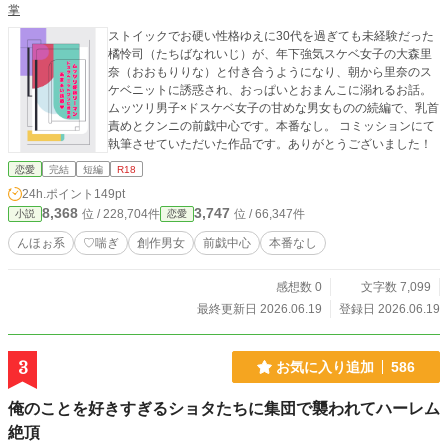
掌
ストイックでお硬い性格ゆえに30代を過ぎても未経験だった
橘怜司（たちばなれいじ）が、年下強気スケベ女子の大森里
奈（おおもりりな）と付き合うようになり、朝から里奈のス
ケベニットに誘惑され、おっぱいとおまんこに溺れるお話。
ムッツリ男子×ドスケベ女子の甘めな男女ものの続編で、乳首
責めとクンニの前戯中心です。本番なし。 コミッションにて
執筆させていただいた作品です。ありがとうございました！
恋愛
完結
短編
R18
24h.ポイント
149pt
8,368
3,747
位 / 228,704件
位 / 66,347件
小説
恋愛
んほぉ系
♡喘ぎ
創作男女
前戯中心
本番なし
感想数 0
文字数 7,099
最終更新日 2026.06.19
登録日 2026.06.19
3
お気に入り追加
586
俺のことを好きすぎるショタたちに集団で襲われてハーレム
絶頂