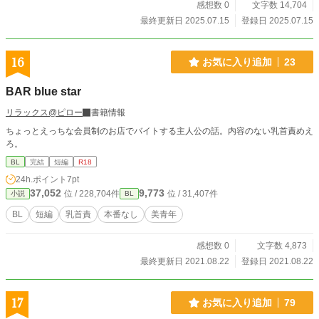
感想数 0
文字数 14,704
最終更新日 2025.07.15
登録日 2025.07.15
16
お気に入り追加
23
BAR blue star
リラックス@ピロー
書籍情報
ちょっとえっちな会員制のお店でバイトする主人公の話。内容のない乳首責めえ
ろ。
BL
完結
短編
R18
24h.ポイント
7pt
37,052
9,773
位 / 228,704件
位 / 31,407件
小説
BL
BL
短編
乳首責
本番なし
美青年
感想数 0
文字数 4,873
最終更新日 2021.08.22
登録日 2021.08.22
17
お気に入り追加
79