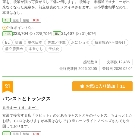
輩を、後輩が猫っ可愛がりして構い倒します。 後編は、未精通でオナニーが出
来なくなった先輩を、前立腺責めでメスイキさせます。 ※小学生相手なので、
本番はなし。
BL
完結
短編
R18
24h.ポイント
0pt
228,704
31,407
位 / 228,704件
位 / 31,407件
小説
BL
BL
短編
現代日本
先輩と後輩
おにショタ
執着攻め×不憫受け
前立腺責め
本番なし
子供化
感想数 0
文字数 12,486
最終更新日 2026.02.05
登録日 2026.02.04
21
お気に入り追加
11
パンストとトランクス
丸井まー（旧：まー）
女装で接客する店『ラビット』のとあるキャストとそのペットの、ちょっとした
お話。 (エロはありますが本番はなしです) ※ムーンライトノベルズさんでも公
開しております。
BL
完結
短編
R18