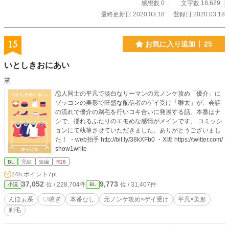
感想数 0
文字数 18,629
最終更新日 2020.03.18
登録日 2020.03.18
15
お気に入り追加
25
いとしきおにあい
掌
恋人同士の平凡で淡白なリーマンの元ノンケ攻め「優介」に
ゾッコンの美形で旺盛な配信者のゲイ受け「雛太」が、会話
の流れで優介の剃毛を行いコキ合いに発展する話。本番はナ
シで、揺れるふたりのエモめな感情がメインです。 コミッシ
ョンにて執筆させていただきました。ありがとうございまし
た！ ・web拍手 http://bit.ly/38kXFb0 ・X垢 https://twitter.com/
show1write
BL
完結
短編
R18
24h.ポイント
7pt
37,052
9,773
位 / 228,704件
位 / 31,407件
小説
BL
んほぉ系
♡喘ぎ
本番なし
元ノンケ攻め×ゲイ受け
平凡×美形
剃毛