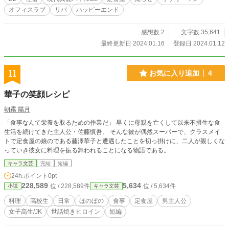
洗浄シーンがあります。 痛みはありませんが、苦しくなる
オフィスラブ
リバ
ハッピーエンド
ほど焦らされます。 潮吹きします。 鏡プレイします。
小スカあります。 意識がない相手とセックスを続けま
す。 同意なしに生中出しします。
感想数 2
文字数 35,641
最終更新日 2024.01.16
登録日 2024.01.12
11
お気に入り追加
4
華子の笑顔レシピ
朝霧 陽月
「食事なんて栄養を取るための作業だ」 早くに母親を亡くして以来不摂生な食
生活を続けてきた主人公・佐藤慎吾。 そんな彼が偶然スーパーで、クラスメイ
トで定食屋の娘のである藤澤華子と遭遇したことを切っ掛けに、二人が親しくな
っていき彼女に料理を振る舞われることになる物語である。
キャラ文芸
完結
短編
24h.ポイント
0pt
228,589
5,634
位 / 228,589件
位 / 5,634件
小説
キャラ文芸
料理
高校生
日常
ほのぼの
食事
定食屋
男主人公
女子高生/JK
世話焼きヒロイン
短編