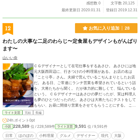
感想数 0
文字数 20,125
最終更新日 2020.01.31
登録日 2019.12.31
12
お気に入り追加
28
わたしの大事な二足のわらじ〜定食屋もデザインもがんばり
ます〜
山いい奈
ＣＧデザイナーとして在宅仕事をするあさひ。 あさひには地
元大阪西田辺に、行きつけの小料理屋がある。 お店の名は
「ことり亭」さん。夫婦で営んでいるこぢんまりとしたお店
だ。 ある日、ご常連にランチ営業を希望されているという話
を、大将たちから聞く。 だが体力的に難しくて、悩んでいる
という。 ＣＧデザイナーはあさひの夢だったが、実は料理人
も夢のひとつだったのだ。 あさひは大将たちにテストをして
もらい、お昼に間借り営業をさせてもらうことにする。 こう
して、あさひの二足のわらじ生活が始まった。
ライト文芸
完結
長編
24h.ポイント
0pt
228,589
9,591
位 / 228,589件
位 / 9,591件
小説
ライト文芸
日常
ほのぼの
小料理屋
グルメ
デザイナー
現代
大阪