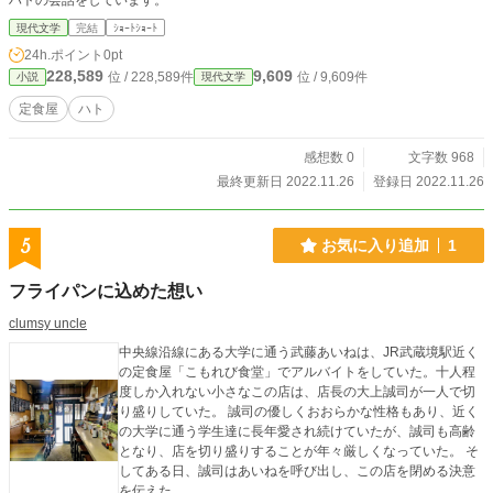
ハトの会話をしています。
現代文学
完結
ｼｮｰﾄｼｮｰﾄ
24h.ポイント
0pt
228,589
9,609
位 / 228,589件
位 / 9,609件
小説
現代文学
定食屋
ハト
感想数 0
文字数 968
最終更新日 2022.11.26
登録日 2022.11.26
5
お気に入り追加
1
フライパンに込めた想い
clumsy uncle
中央線沿線にある大学に通う武藤あいねは、JR武蔵境駅近く
の定食屋「こもれび食堂」でアルバイトをしていた。十人程
度しか入れない小さなこの店は、店長の大上誠司が一人で切
り盛りしていた。 誠司の優しくおおらかな性格もあり、近く
の大学に通う学生達に長年愛され続けていたが、誠司も高齢
となり、店を切り盛りすることが年々厳しくなっていた。 そ
してある日、誠司はあいねを呼び出し、この店を閉める決意
を伝えた。