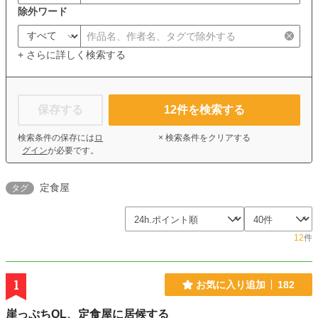
除外ワード
+ さらに詳しく検索する
保存する
12
件を検索する
検索条件の保存には
ロ
× 検索条件をクリアする
グイン
が必要です。
定食屋
タグ
12
件
1
お気に入り追加
182
崖っぷちOL、定食屋に居候する