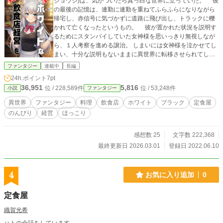
ジョウジ)は、気がついたら真っ白な世界に立っていた。 彼
の最後の記憶は、連勤に連勤を重ねてふらふらになりながら
帰宅し、赤信号に気づかずに道路に飛び出し、トラックに轢
かれて亡くなったというもの。 彼が置かれた状況を説明す
るためにスタンバイしていた女神様を思いっきり無視しなが
ら、１人考察を進める譲治。 しまいには女神様を泣かせてし
まい、十分な説明もないままに異世界に転移させられてしま
った！ ブラック企業で酷使されながら、それでも料理が大
ファンタジー
連載中
長編
好きでいつかは自分の店を開きたいと夢見ていた彼は、はた
24h.ポイント
7pt
して異世界でどんな生活を送るのか！？ 異世界物のテンプ
36,951
5,816
位 / 228,589件
位 / 53,248件
小説
ファンタジー
レと超ご都合主義を盛り沢山に、ちょいちょい社会風刺を入
れながらお送りする異世界定食屋経営物語。はたしてジョー
異世界
ファンタジー
料理
飲食店
ホワイト
ブラック
定食屋
ジはホワイトな飲食店を経営できるのか！？ ● 異世界テンプ
のんびり
経営
ほっこり
レと超ご都合主義で話が進むので、苦手な方や飽きてきた方
には合わないかもしれません。 ● かつて作者もブラック飲食
店で店長をしていました。 ● 基本的にはおふざけ多め、たま
感想数 25
文字数 222,368
にシリアス。 ● 残酷な描写や性的な描写はほとんどありませ
最終更新日 2026.03.01
登録日 2022.06.10
んが、後々死者は出ます。
4
お気に入り追加
0
定食屋
織賀光希