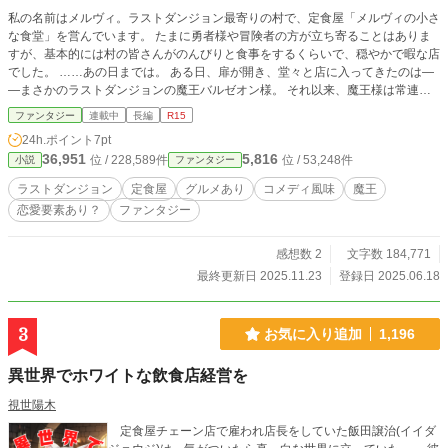
私の名前はメルヴィ。ラストダンジョン最寄りの村で、定食屋「メルヴィの小さ
な食堂」を営んでいます。 たまに勇者様や冒険者の方が立ち寄ることはありま
すが、基本的には村の皆さんがのんびりと食事をするくらいで、穏やかで暇な店
でした。 ……あの日までは。 ある日、扉が開き、堂々と店に入ってきたのは―
―まさかのラストダンジョンの魔王バルゼオン様。 それ以来、魔王様は常連に
なり、さらには他の魔王様やその側近、関係者の方々まで次々とやってくるよう
ファンタジー
連載中
長編
R15
になりました。 「私は普通の定食屋をやっていただけなんですけど！？」 次々
24h.ポイント
7pt
と訪れる規格外のお客様に振り回されながらも、今日も私はご飯を作ります。
36,951
5,816
位 / 228,589件
位 / 53,248件
小説
ファンタジー
これは、魔王様の胃袋を支えることになった私の奮闘記です。
ラストダンジョン
定食屋
グルメあり
コメディ風味
魔王
恋愛要素あり？
ファンタジー
感想数 2
文字数 184,771
最終更新日 2025.11.23
登録日 2025.06.18
3
お気に入り追加
1,196
異世界でホワイトな飲食店経営を
視世陽木
定食屋チェーン店で雇われ店長をしていた飯田譲治(イイダ