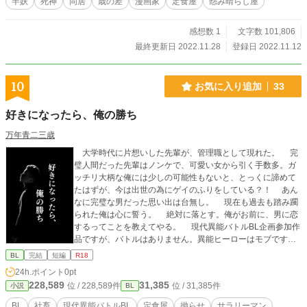
半妖
死神
同居
歳の差
漫画家
定食屋
怨み晴らし屋
生活を始める。 母親の仇をエイトに頼んで討ってもらうが、
どこか気が晴れないナナ。自分の寿命が半分になってしま
感想数 1
文字数 101,806
い、辛い日々。 怨むことで満たされないこともある。 ナナに
生まれた好きの気持ちはどうなる？
最終更新日 2022.11.28
登録日 2022.11.12
10
お気に入り追加
33
好きになったら、俺の勝ち
万年青二三歳
大学時代に片想いした先輩が、管理職として現れた。 完
璧人間だった先輩はノンケで、可愛い女から引く手数多。ガ
ッチリ大柄な俺には少しの可能性もないと、とっくに諦めて
たはずが、今は出世の為にゲイのふりをしている？！ あん
なに完璧な男だった思い出は台無し。 現在も過去も踏み躙
られた俺は心に誓う。 絶対に落とす。俺がお前に、男に恋
するってことを教えてやる。 現代異能バトルBL企画参加作
品ですが、バトルはありません。異能ヒーローはモブです。
地雷要素がある方は下記ご参照ください。↓詳細ネタバレ回
BL
完結
短編
R18
避したい方はここでストップしてください。 リバです。
24h.ポイント
0pt
両者クズです。 酒で潰します。 想いを伝える前にセック
228,589
31,385
位 / 228,589件
位 / 31,385件
小説
BL
スします。 プレッシャーを与えてセックスの同意を取りま
す。 目隠しプレイあります。 実況言葉責めします。
BL
社畜
現代異能バトルBL
定食屋
拗らせ
サラリーマン