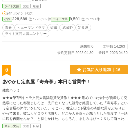
ライト文芸
完結
短編
24h.ポイント
0pt
228,589
9,591
位 / 228,589件
位 / 9,591件
小説
ライト文芸
青春
ヒューマンドラマ
短編
武蔵野
定食屋
ライト文芸大賞エントリー
感想数 0
文字数 14,263
最終更新日 2023.04.30
登録日 2023.04.30
6
お気に入り追加
16
あやかし定食屋「寿寿亭」本日も営業中！
雑食ハラミ
★★★第7回キャラ文芸大賞奨励賞受賞作！★★★ 勤めていた会社が倒産して突
然暇になった都築ましろは、先日亡くなった祖母が経営していた「寿寿亭」とい
う定食屋の片付けをしていた。 そこへ、着流しに下駄姿の奇妙な男がぶらりと
やって来る。彼はカゲロウと名乗り、どこか人を食った飄々とした態度で「一緒
に店を再開せんか？」と持ちかけた。もちろん、ましろはびっくりして断った
が、その後も昭和テイストなおかっぱ少女がやって来て「おいなりさんを作れ」
キャラ文芸
完結
長編
と無理難題を言ったり奇妙なことばかり。 何と、カゲロウの正体は昔は神様だ