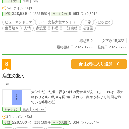
ライト文芸
完結
長編
ラマ。
24h.ポイント
0pt
228,589
9,591
位 / 228,589件
位 / 9,591件
小説
ライト文芸
ヒューマンドラマ
ライト文芸大賞エントリー
日常
ほのぼの
生姜焼き
人情
家族愛
料理
一話完結
定食屋
感想数 0
文字数 15,322
最終更新日 2026.05.28
登録日 2026.05.22
8
お気に入り追加
0
店主の怒り
千春
大学生だった頃、行きつけの定食屋があった。これは、秋の
終わりと冬の到来を同時に告げる、紅葉が枝より地面を飾っ
ている時期の話。
キャラ文芸
完結
ｼｮｰﾄｼｮｰﾄ
24h.ポイント
0pt
228,589
5,634
位 / 228,589件
位 / 5,634件
小説
キャラ文芸