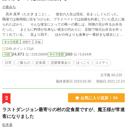
小倉みち
高木 真琴（たかぎ まこと）。 彼女の人生は現在、谷まっしぐらだった。
職場では御局様に目をつけられ、プライベートでは結婚を約束していた恋人に振
られたばかり。 そんな彼女にとっての唯一の癒しは、同僚の兄が作るお弁当
だった。 まともに料理が出来ない彼女の代わりに、定額で毎日お弁当を作っ
てくれている。 花より団子。 ほかの何よりも食事が一番好きな彼女にとっ
て、お手軽でとても美味しいお弁当は、まさに天の恵みだった。 しかし、そ
キャラ文芸
連載中
長編
んな日々を送る彼女に悲劇が訪れた。 家、全焼。 帰る場所を失った彼女
24h.ポイント
21pt
に、同僚は提案する。 「定食屋の2階、格安で貸してあげるわよ」 同僚の実
24,971
260
位 / 228,589件
位 / 5,634件
小説
キャラ文芸
家は定食屋だったのだ。 その住み込み部屋が、どうやら空いているらしい。
その提案を有難く受け入れ、いそいそと荷物をまとめて引越しする彼女に待ち
日常
ご飯もの
定食屋
恋愛要素あり
ほっこり
コメディ
受けていたのはーー。 「だ、誰？」 金色長髪で目つきの悪いヤンキーの同居
人だった。
文字数 66,235
最終更新日 2023.03.30
登録日 2021.12.23
2
お気に入り追加
54
ラストダンジョン最寄りの村の定食屋ですが、魔王様が常連
客になりました
松本雀