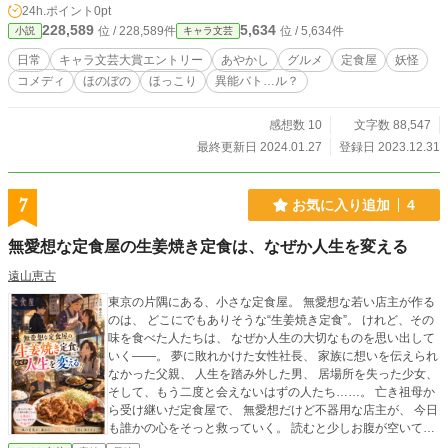
24h.ポイント
0pt
ったらしい？あやかし、おかっぱ少女は神の使いの狐で、祖母の古くからの友人
228,589
5,634
位 / 228,589件
位 / 5,634件
小説
キャラ文芸
と判明。足繁く通った子供時代に彼らの存在を知らなかったことを不思議に思う
ましろだったが、あやかしたちから店を再開して欲しいと懇願され、祖母の下で
日常
キャラ文芸大賞エントリー
あやかし
グルメ
定食屋
妖怪
働いていた獏（人型はイケメン）を誘って、「寿寿亭」を再開することにした。
コメディ
ほのぼの
ほっこり
異能バト…ル？
カゲロウは「用心棒」と称してカウンターに居座り、狐ことポン太（ましろ命
名）は昭和ギャルに扮して接客担当、イケメンバクさんは調理の補助を担い、あ
やかしのサポートを受けてましろは祖母の代わりに厨房に立つことになった。
感想数 10
文字数 88,547
初めてだらけの仕事に戸惑うなか、人間あやかしを問わず奇妙な客がやって来
最終更新日 2024.01.27
登録日 2023.12.31
る。あやかし定食屋「寿寿亭」は今日もにぎやかに営業中！
7
お気に入り追加
4
無愛想な定食屋の生姜焼き定食は、なぜか人生を変える
遠山恵古
東京の片隅にある、小さな定食屋。 無愛想な若い店主が作る
のは、 どこにでもありそうな“生姜焼き定食”。 けれど、その
味を食べた人たちは、 なぜか人生の大切なものを思い出して
いく――。 夢に敗れかけた女性社長、 家族に想いを伝えられ
なかった父親、 人生を踏み外した男、 居場所を失った少女、
そして、もう二度と会えないはずの人たち……。 亡き祖母か
ら受け継いだ定食屋で、 無愛想だけど不器用な店主が、 今日
も誰かの心をそっと救っていく。 読むと少しお腹が空いて、
少し泣けて、 少し優しくなれる。 心温まる連作ヒューマンド