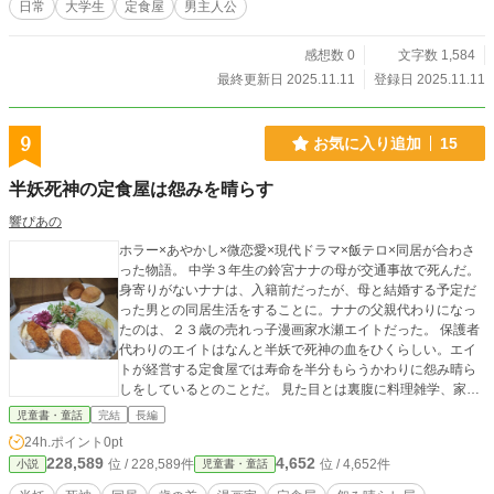
日常
大学生
定食屋
男主人公
感想数 0
文字数 1,584
最終更新日 2025.11.11
登録日 2025.11.11
9
お気に入り追加
15
半妖死神の定食屋は怨みを晴らす
響ぴあの
ホラー×あやかし×微恋愛×現代ドラマ×飯テロ×同居が合わさ
った物語。 中学３年生の鈴宮ナナの母が交通事故で死んだ。
身寄りがないナナは、入籍前だったが、母と結婚する予定だ
った男との同居生活をすることに。ナナの父親代わりになっ
たのは、２３歳の売れっ子漫画家水瀬エイトだった。 保護者
代わりのエイトはなんと半妖で死神の血をひくらしい。エイ
トが経営する定食屋では寿命を半分もらうかわりに怨み晴ら
しをしているとのことだ。 見た目とは裏腹に料理雑学、家事
雑学をいっぱい知っている雑学家事男子（カジダン）だっ
児童書・童話
完結
長編
た。アシスタントと店員も個性的な半妖怪！ 怨み晴らしやと
24h.ポイント
0pt
しての客の依頼を引き受ける傍ら、 ボランティアで子ども食
228,589
4,652
位 / 228,589件
位 / 4,652件
小説
児童書・童話
堂を始めることに。子ども食堂を通じて地域の人々との人間
ドラマが繰り広げられる。 本当の家族になるために、二人は