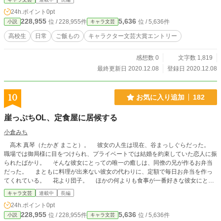
24h.ポイント
0pt
228,955
5,636
位 / 228,955件
位 / 5,636件
小説
キャラ文芸
高校生
日常
ご飯もの
キャラクター文芸大賞エントリー
感想数 0
文字数 1,819
最終更新日 2020.12.08
登録日 2020.12.08
10
お気に入り追加
182
崖っぷちOL、定食屋に居候する
小倉みち
高木 真琴（たかぎ まこと）。 彼女の人生は現在、谷まっしぐらだった。
職場では御局様に目をつけられ、プライベートでは結婚を約束していた恋人に振
られたばかり。 そんな彼女にとっての唯一の癒しは、同僚の兄が作るお弁当
だった。 まともに料理が出来ない彼女の代わりに、定額で毎日お弁当を作っ
てくれている。 花より団子。 ほかの何よりも食事が一番好きな彼女にとっ
て、お手軽でとても美味しいお弁当は、まさに天の恵みだった。 しかし、そ
キャラ文芸
連載中
長編
んな日々を送る彼女に悲劇が訪れた。 家、全焼。 帰る場所を失った彼女
24h.ポイント
0pt
に、同僚は提案する。 「定食屋の2階、格安で貸してあげるわよ」 同僚の実
228,955
5,636
位 / 228,955件
位 / 5,636件
小説
キャラ文芸
家は定食屋だったのだ。 その住み込み部屋が、どうやら空いているらしい。