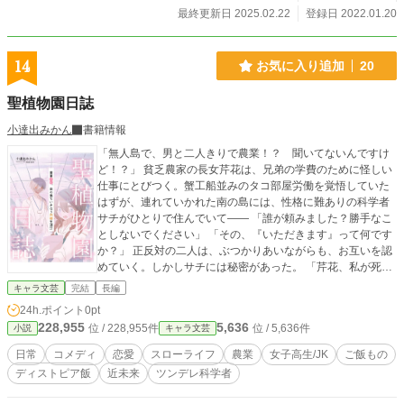
最終更新日 2025.02.22
登録日 2022.01.20
14
お気に入り追加
20
聖植物園日誌
小達出みかん
書籍情報
「無人島で、男と二人きりで農業！？ 聞いてないんですけ
ど！？」 貧乏農家の長女芹花は、兄弟の学費のために怪しい
仕事にとびつく。蟹工船並みのタコ部屋労働を覚悟していた
はずが、連れていかれた南の島には、性格に難ありの科学者
サチがひとりで住んでいて―― 「誰が頼みました？勝手なこ
としないでください」 「その、『いただきます』って何です
か？」 正反対の二人は、ぶつかりあいながらも、お互いを認
めていく。しかしサチには秘密があった。 「芹花、私が死ん
でも悲しまないでください」 芹花はサチの命を助けられるの
キャラ文芸
完結
長編
か。そして食糧難のこの世界に未来はあるのか！ ごく普通の
24h.ポイント
0pt
女子高生が、根性で未来をつかみ取る、そんな話。
228,955
5,636
位 / 228,955件
位 / 5,636件
小説
キャラ文芸
日常
コメディ
恋愛
スローライフ
農業
女子高生/JK
ご飯もの
ディストピア飯
近未来
ツンデレ科学者