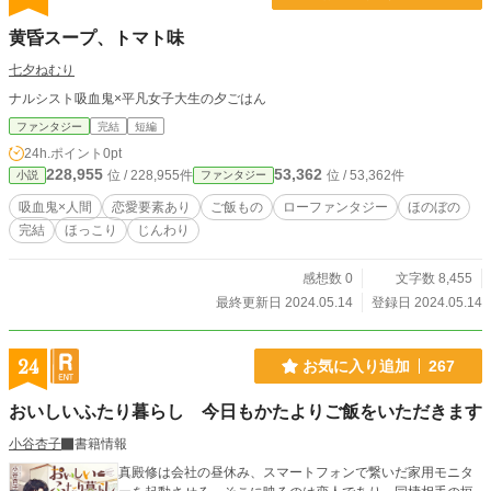
黄昏スープ、トマト味
七夕ねむり
ナルシスト吸血鬼×平凡女子大生の夕ごはん
ファンタジー
完結
短編
24h.ポイント
0pt
228,955
53,362
位 / 228,955件
位 / 53,362件
小説
ファンタジー
吸血鬼×人間
恋愛要素あり
ご飯もの
ローファンタジー
ほのぼの
完結
ほっこり
じんわり
感想数 0
文字数 8,455
最終更新日 2024.05.14
登録日 2024.05.14
24
お気に入り追加
267
おいしいふたり暮らし 今日もかたよりご飯をいただきます
小谷杏子
書籍情報
真殿修は会社の昼休み、スマートフォンで繋いだ家用モニタ