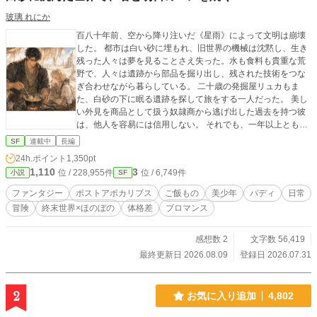
玻璃 れにか
百八十年前、空から降り注いだ《星雨》によって文明は崩壊
した。 都市は白い砂に埋もれ、旧世界の機械は沈黙し、生き
残った人々は夢を見ることさえ失った。水も食料も貴重な荒
野で、人々は遺跡から部品を掘り出し、残された技術をつな
ぎ合わせながら暮らしている。 二十歳の発掘屋リュカもま
た、白砂の下に眠る遺跡を探して旅をする一人だった。 美し
い外見を商品として扱う奴隷商から逃げ出した過去を持つ彼
は、他人を容易には信用しない。 それでも、一年以上ともに
旅をしてきた大男セヴァンにだけは、背中を預けることがで
SF
連載中
長編
きた。 寡黙で穏やかなセヴァンは、常人離れした力を持ち、
24h.ポイント
1,350pt
乏しい食材から温かな料理を作る。 乾燥した砂根のスープ、
1,110
3
位 / 228,955件
位 / 6,749件
小説
SF
発酵草を練り込んだ平焼きパン、海を知らない二人が味わう
海のスープ。 明日さえ保証されない世界で、二人は食事を分
ファンタジー
ポストアポカリプス
ご飯もの
美少年
バディ
日常
け合いながら歩き続けていた。 ある日、遺跡から回収した黒
冒険
終末世界×ほのぼの
体格差
ブロマンス
い箱が、セヴァンの名に反応する。 失われた過去を求めて巨
大都市ナジュラへ向かった二人は、そこで水源の異常と、旧
世界の救援機構にまつわる秘密へ巻き込まれていく。そし
感想数 2
文字数 56,419
て、セヴァンの存在に関わる秘密が明らかになり――！？ こ
最終更新日 2026.08.09
登録日 2026.07.31
れは、終わった世界で火を絶やさず、二人分の食事を用意し
続ける者たちの物語。 そして、誰かのために造られた男が、
自分自身の望みで帰る場所を選ぶまでの物語。 白砂の世界を
2
お気に入り追加
4,802
舞台にした、冒険と食卓のポストアポカリプス・ファンタジ
ー。