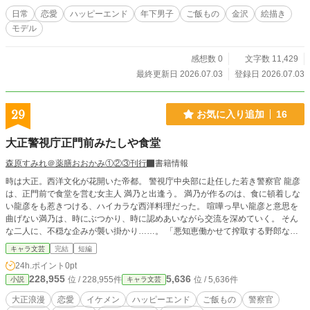
を美味しく描いていく……♡
日常
恋愛
ハッピーエンド
年下男子
ご飯もの
金沢
絵描き
モデル
感想数 0
文字数 11,429
最終更新日 2026.07.03
登録日 2026.07.03
29
お気に入り追加
16
大正警視庁正門前みたしや食堂
森原すみれ＠薬膳おおかみ①②③刊行
書籍情報
時は大正。西洋文化が花開いた帝都。 警視庁中央部に赴任した若き警察官 龍彦
は、正門前で食堂を営む女主人 満乃と出逢う。 満乃が作るのは、食に頓着しな
い龍彦をも惹きつける、ハイカラな西洋料理だった。 喧嘩っ早い龍彦と意思を
曲げない満乃は、時にぶつかり、時に認めあいながら交流を深めていく。 そん
な二人に、不穏な企みが襲い掛かり……。 「悪知恵働かせて搾取する野郎なん
ざ、荷車喰らって当然だろ」 「人の矜持を踏みつけにする無礼者に出すものは
キャラ文芸
完結
短編
ございません！」 ケンカップル(未満)なふたりの、じれじれ甘い恋物語です。
24h.ポイント
0pt
※ノベマ！、小説家になろうに同作掲載しております
228,955
5,636
位 / 228,955件
位 / 5,636件
小説
キャラ文芸
大正浪漫
恋愛
イケメン
ハッピーエンド
ご飯もの
警察官