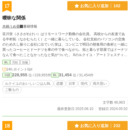
17
お気に入り追加
102
曖昧な関係
木嶋うめ香
書籍情報
笹川蛍（ささがわけい）はリモートワーク勤務の会社員。 高校からの友達であ
る中村拓（なかむらたく）と一緒に暮らしている。 会社支給のパソコンの交換
のため久し振りに会社に出ていた蛍は、コンビニで明日の朝食用の食材と一緒に
買ったコーヒーとドーナツを車の中で食べながら、拓と暮らす部屋ではドーナツ
なんて食べたことなかったなと気がついた。 Xのルクイユ・アートフェスティバ
ル（@RecueilArtFest)様の素敵企画『ルクイユのおいしいごはんBL』に参加中
BL
完結
短編
です。
24h.ポイント
0pt
228,955
31,454
位 / 228,955件
位 / 31,454件
小説
BL
ルクイユのおいしいごはんBL
恋愛
日常
現代
両片思い
ご飯もの
文字数 46,963
最終更新日 2025.06.10
登録日 2024.05.02
18
お気に入り追加
232