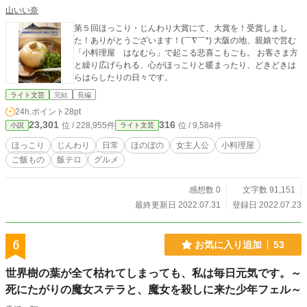
山いい奈
第５回ほっこり・じんわり大賞にて、大賞を！受賞しまし
た！ありがとうございます！(￣∇￣*) 大阪の地、親娘で営む
「小料理屋 はなむら」で起こる悲喜こもごも。 お客さま方
と繰り広げられる、心がほっこりと暖まったり、どきどきは
らはらしたりの日々です。
ライト文芸
完結
長編
24h.ポイント
28pt
23,301
316
位 / 228,955件
位 / 9,584件
小説
ライト文芸
ほっこり
じんわり
日常
ほのぼの
女主人公
小料理屋
ご飯もの
飯テロ
グルメ
感想数 0
文字数 91,151
最終更新日 2022.07.31
登録日 2022.07.23
6
お気に入り追加
53
世界樹の葉が全て枯れてしまっても、私は毎日元気です。～
死にたがりの魔女ステラと、魔女を殺しに来た少年フェル～