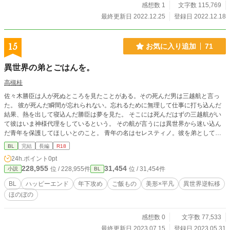
感想数 1
文字数 115,769
最終更新日 2022.12.25
登録日 2022.12.18
15
お気に入り追加
71
異世界の弟とごはんを。
高槻桂
佐々木勝臣は人が死ぬところを見たことがある。その死んだ男は三越航と言っ
た。 彼が死んだ瞬間が忘れられない。忘れるために無理して仕事に打ち込んだ
結果、熱を出して寝込んだ勝臣は夢を見た。 そこには死んだはずの三越航がい
て彼はいま神様代理をしているという。 その航が言うには異世界から迷い込ん
だ青年を保護してほしいとのこと。 青年の名はセレスティノ。彼を弟として受
け入れてほしいと。 はじめは戸惑った勝臣だったが仕方ない、と腹をくくる。
BL
完結
長編
R18
はじまった新しい弟との同居生活。 美味しいご飯と縮まっていく二人の仲。 惹
24h.ポイント
0pt
かれ合うふたりの恋は・・・？ 読まなくてもわかるけど読んだらもっと面白
228,955
31,454
位 / 228,955件
位 / 31,454件
小説
BL
い！ 三越航について知りたい方はこちら！ 「飴玉でハーレム作ろうとしたら男
しか寄ってこない」 https://www.alphapolis.co.jp/novel/651302099/563731895
BL
ハッピーエンド
年下攻め
ご飯もの
美形×平凡
異世界逆転移
セレスティノの両親についてはこちら！ 「召喚失敗のレッテルを貼られた聖女
ほのぼの
はケダモノ辺境伯を溺愛する」 https://www.alphapolis.co.jp/novel/651302099/1
98740776 R-18は最後の方に少しあるだけで基本ほのぼのです。
感想数 0
文字数 77,533
最終更新日 2023.07.15
登録日 2023.05.31