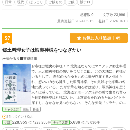
日常
現代
ほっこり
ご飯もの
ご飯
飯テロ
感想数 0
文字数 23,996
最終更新日 2024.05.15
登録日 2024.04.13
27
お気に入り追加
45
郷土料理女子は蝦夷神様をつなぎたい
松藤かるり
書籍情報
お客様は蝦夷の神様！？ 北海道ならではマニアック郷土料理
で、人と蝦夷神様の想いをつなぐご飯。 北の大地に、神様が
いるとして。 自然のあらゆるものに魂が存在すると伝えら
れ、想いの力から誕生した蝦夷神様。その足跡は北海道の各
地に残っている。 だが伝承を知る者は減り、蝦夷神様を想う
人々は減っていた。 北海道オホーツク沿岸の町で生まれ育っ
た鈴野原咲空は札幌にいた。上京資金を貯めるためバイトを
探すも、なかなか見つからない。 そんな矢先『ソラヤ』の求
人広告を見つけ、なんとか店まで辿り着くも、その店にやっ
キャラ文芸
完結
長編
てくるお客様はイケメンの皮をかぶった蝦夷神様だった。 理
24h.ポイント
0pt
解を超える蝦夷神様に満足してもらうため咲空が選んだ手段
228,955
5,636
位 / 228,955件
位 / 5,636件
小説
キャラ文芸
は――郷土料理だった。 さらには店主アオイに振り回され、
札幌を飛び出してオホーツク紋別市や道南せたな町に出張。