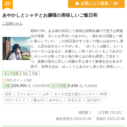
20
お気に入り追加
36
あやかしとシャチとお嬢様の美味しいご飯日和
二位関りをん
昭和17年。ある島の別荘にて病弱な財閥令嬢の千恵子は華族
出の母親・ヨシとお手伝いであやかし・濡れ女の沼霧と一緒
に暮らしていた。 この別荘及びすぐ近くの海にはあやかし達
と、人語を話せるシャチがいる。 「ぜいたくは敵だ」という
スローガンはあるが、令嬢らしく時々ぜいたくをしてあやか
しやシャチが取ってきた海の幸に山の幸を調理して頂きつ
つ、薬膳や漢方に詳しい沼霧の手も借りて療養生活を送る千
恵子。 戦争を忘れ、ゆっくりとあやかし達と共に美味しいご
飯を作って食べる。そんなお話。 ※表紙はaipictorsで生成し
キャラ文芸
完結
長編
たものを使用しております。
24h.ポイント
0pt
228,955
5,636
位 / 228,955件
位 / 5,636件
小説
キャラ文芸
日常
ファンタジー
人外
キャラ文芸大賞エントリー
料理
スローライフ
ご飯もの
あやかし
女主人公
ほのぼの
感想数 1
文字数 131,921
最終更新日 2024.01.09
登録日 2023.12.06