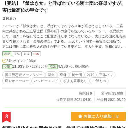
【完結】『飯炊き女』と呼ばれている騎士団の寮母ですが、
実は最高位の聖女です
葉桜鹿乃
ルーシーが『飯炊き女』と、呼ばれてそろそろ３年が経とうとしている。 王宮
内に兵舎がある王立騎士団【鷹の爪】の寮母を担っているルーシー。 孤児院の
出で、働き口を探してここに配置された事になっているが、実はこの国の最も高
貴な存在とされる『金剛の聖女』である。 王宮という国で一番安全な場所で、
更には周囲に常に複数人の騎士が控えている場所に、本人と王族、宰相が話し合
って所属することになったものの、存在を秘する為に扱いは『飯炊き女』であ
恋愛
完結
短編
R15
る。 働くのは苦では無いし、顔を隠すための不細工な丸眼鏡にソバカスと眉を
24h.ポイント
106pt
太くする化粧、粗末な服。これを襲いに来るような輩は男所帯の騎士団にも居な
11,039
4,980
位 / 228,955件
位 / 66,405件
小説
恋愛
いし、聖女の力で存在感を常に薄めるようにしている。 何故このような擬態を
しているかというと、隣国から聖女を狙って何者かが間者として侵入していると
異世界恋愛ファンタジー
聖女
寮母
騎士団
冷戦
正体バレ
言われているためだ。 隣国は既に瘴気で汚れた土地が多くなり、作物もまとも
穏やかヒーロー
ハッピーエンド
ざまぁ要素あり
ご飯もの
に育たないと聞いて、ルーシーはしばらく隣国に行ってもいいと思っているのだ
が、長く冷戦状態にある隣国に行かせるのは命が危ないのでは、と躊躇いを見せ
る国王たちをルーシーは説得する教養もなく……。 そんな折、ある日の月夜
感想数 9
文字数 33,999
に、明日の雨を予見して変装をせずに水汲みをしている時に「見つけた」と言わ
最終更新日 2021.04.01
登録日 2021.03.20
れて振り向いたそこにいたのは、騎士団の中でもルーシーに優しい一人の騎士だ
った。 ※感想の取り扱いは近況ボードを参照してください。 ※小説家になろう
様でも掲載予定です。
3
お気に入り追加
8