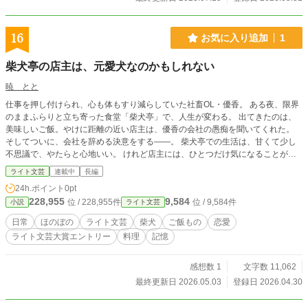
16
お気に入り追加
1
柴犬亭の店主は、元愛犬なのかもしれない
暁 とと
仕事を押し付けられ、心も体もすり減らしていた社畜OL・優香。 ある夜、限界
のままふらりと立ち寄った食堂「柴犬亭」で、人生が変わる。 出てきたのは、
美味しいご飯。やけに距離の近い店主は、優香の会社の愚痴を聞いてくれた。
そしてついに、会社を辞める決意をする――。 柴犬亭での生活は、甘くて少し
不思議で、やたらと心地いい。 けれど店主には、ひとつだけ気になることがあ
った。 初めて会ったはずなのに、なぜか自分のことをよく知っている。 それに
ライト文芸
連載中
長編
あの仕草、距離感――どうしても、昔飼っていた柴犬と重なって見えてしまうの
24h.ポイント
0pt
だ。 もしかしてこの人、本当に――。
228,955
9,584
位 / 228,955件
位 / 9,584件
小説
ライト文芸
日常
ほのぼの
ライト文芸
柴犬
ご飯もの
恋愛
ライト文芸大賞エントリー
料理
記憶
感想数 1
文字数 11,062
最終更新日 2026.05.03
登録日 2026.04.30