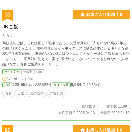
22
お気に入り追加
0
JKご飯
たろう
高校生のご飯、それは正しく戦争である。友達が真剣に1人もいない高校2年生
の桜子(さくらこ)と、性格や見た目から中々クラスに馴染めずにいるギャルな高
校1年生侑芽(ゆめ)。友達がいない2人はひょんなことから一緒にご飯を食べる仲
になって…。正反対に見えて、実は1番近いところにいるのかもしれない２人が
織りなす、青春ご飯系ストーリー。
ライト文芸
連載中
短編
24h.ポイント
0pt
228,955
9,584
位 / 228,955件
位 / 9,584件
小説
ライト文芸
青春
日常
ほのぼの
ご飯もの
感想数 0
文字数 1,188
最終更新日 2025.04.13
登録日 2025.04.13
23
お気に入り追加
0