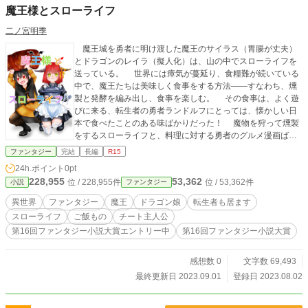
魔王様とスローライフ
二ノ宮明季
魔王城を勇者に明け渡した魔王のサイラス（胃腸が丈夫）
とドラゴンのレイラ（擬人化）は、山の中でスローライフを
送っている。 世界には瘴気が蔓延り、食糧難が続いている
中で、魔王たちは美味しく食事をする方法――すなわち、燻
製と発酵を編み出し、食事を楽しむ。 その食事は、よく遊
びに来る、転生者の勇者ランドルフにとっては、懐かしい日
本で食べたことのある味ばかりだった！ 魔物を狩って燻製
をするスローライフと、料理に対する勇者のグルメ漫画ばり
の食レポのコメディ（？）小説です。 （※魔物を狩るシー
ファンタジー
完結
長編
R15
ンや、肉をさばくシーンがあるため、念のためR15を設定し
24h.ポイント
0pt
ています） 小説家になろうにも同様の作品を掲載しており
228,955
53,362
位 / 228,955件
位 / 53,362件
小説
ファンタジー
ます。 表紙は私、二ノ宮明季が描いております。
異世界
ファンタジー
魔王
ドラゴン娘
転生者も居ます
スローライフ
ご飯もの
チート主人公
第16回ファンタジー小説大賞エントリー中
第16回ファンタジー小説大賞
感想数 0
文字数 69,493
最終更新日 2023.09.01
登録日 2023.08.02