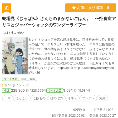
21
お気に入り追加
9
蛇場見《じゃばみ》さんちのまかないごはん。 〜拒食症ア
リスとジャバーウォックのワンダーライフ〜
ちはやれいめい
セレクトショップを営む蛇場見歩は、精神科医をしている友
人の紹介で、アリスという女性を雇った。 アリスは拒食症の
治療中で、食べ物をあまりうけつけない。 歩はそんなアリス
のために、まかないを作る。 二人は時間を共有していくうち
に心を通わせるようになる。 蛇場見歩《じゃばみあゆむ》
（オネェ）が主役のほのぼのごはん物語。 下記サイトでも同
時連載しています。 https://plus.fm-p.jp/u/chihayafactory/boo
k?id=36
ライト文芸
完結
長編
24h.ポイント
0pt
228,955
9,584
位 / 228,955件
位 / 9,584件
小説
ライト文芸
日常
ほっこり
ご飯もの
ほのぼの
オネェ
ツンデレ
完結
感想数 0
文字数 81,928
最終更新日 2023.09.03
登録日 2023.06.27