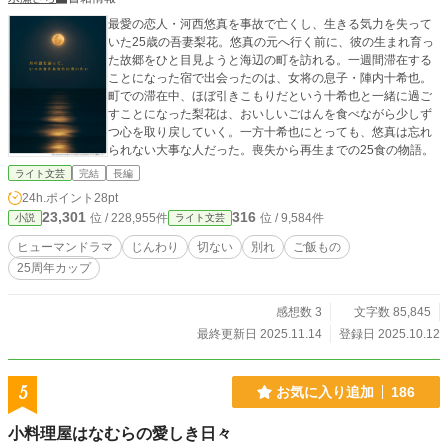
最愛の恋人・河西悠真を事故で亡くし、生きる気力を失って
いた25歳の吾妻梨花。悠真の元へ行く前に、彼の生まれ育っ
た故郷をひと目見ようと海辺の町を訪れる。一週間滞在する
ことになった宿で出会ったのは、女将の息子・陣内十希也。
町での滞在中、ほぼ引きこもりだという十希也と一緒に過ご
すことになった梨花は、おいしいごはんを食べながら少しず
つ心を取り戻していく。一方十希也にとっても、悠真は忘れ
られない大事な人だった。喪失から再生までの25食の物語。
ライト文芸
完結
長編
24h.ポイント
28pt
23,301
316
位 / 228,955件
位 / 9,584件
小説
ライト文芸
ヒューマンドラマ
じんわり
切ない
別れ
ご飯もの
25周年カップ
感想数 3
文字数 85,845
最終更新日 2025.11.14
登録日 2025.10.12
5
お気に入り追加
186
小料理屋はなむらの愛しき日々