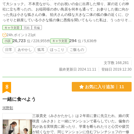
て大ショック。 不本意ながら、そのお祝いの会に出席した帰り、家の近くの神
社に立ち寄ったの。 お稲荷様の赤い鳥居を何本も通って、お参りした後に向か
った先は小さな狐さんの像。 狛犬さんの様な大きな二体の狐の像の近くに、ひ
っそりと鎮座している小さな狐の像に愚痴を聞いてもらった私は、うっかりそこ
で眠ってしまったみたい。 気がついたら知らない場所で二つ折りした座蒲団を
キャラ文芸
完結
長編
枕に眠ってた。 慌てて飛び起きたら、袴姿の男の人がアツアツのうどんの丼を
24h.ポイント
21pt
差し出してきた。 え、食べていいの？ おいしい、これ、おいしいよ。 泣きなが
26,723
294
位 / 228,955件
位 / 5,636件
小説
キャラ文芸
ら食べて、熱燗も頂いて。 満足したらまた眠っちゃった。 神社の管理として、
夜にだけここに居るという紺さんに、またいらっしゃいと見送られ帰った私は、
日常
あやかし
狐耳
ほっこり
ご飯もの
家の前に立つ人影に首を傾げた。
文字数 168,281
最終更新日 2024.11.11
登録日 2019.12.30
8
お気に入り追加
11
一緒に食べよう
河野彰
三坂貴史（みさかたかし）は２年前に妻に先立たれ、娘の実
咲貴（みさき）と一緒にマンションで暮らしていた。偏食の
気がある実咲貴に困ったり、学童を断られたりと心労や疲労
が続くなかで、同じマンションに住むフレンチシェフの一修