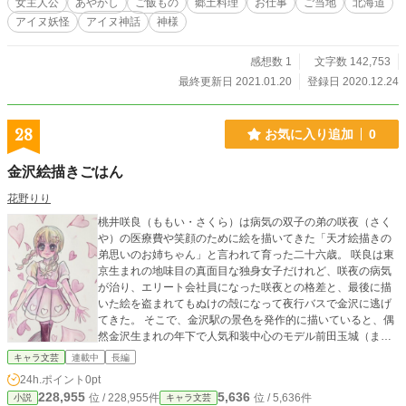
女主人公
あやかし
ご飯もの
郷土料理
お仕事
ご当地
北海道
田舎嫌いの原因となった父とのわだかまりや、今にも人間を
アイヌ妖怪
アイヌ神話
神様
滅ぼしたい過激派蝦夷神様。さらには海の異変も起きていて
――様々な問題起こる中、咲空のご飯は想いをつなぐことが
できるのか。 ・一日3回更新（9時、15時、21時） ・1月20
感想数 1
文字数 142,753
日21時更新分で完結予定 ＊＊＊ ＊鈴野原 咲空（すずのは
最終更新日 2021.01.20
登録日 2020.12.24
ら さくら） 本作の主人公。２０歳。北海道紋別市出身 ＊
アオイ ソラヤの店主。変わり者 ＊白楽 玖琉（はくら く
る） 咲空の友人 ＊山田（やまだ） Ep1にて登場。蝦夷神
28
お気に入り追加
0
様 ＊鈴木（すずき） Ep2にて登場。蝦夷……？ ＊井上（い
のうえ） Ep3にて登場。蝦夷神様の使い ＊磯野（いその）
金沢絵描きごはん
Ep3にて登場。蝦夷神様 ＊鈴野原 ミサキ（すずのはら
みさき） 咲空の母。北海道せたな町出身
花野りり
桃井咲良（ももい・さくら）は病気の双子の弟の咲夜（さく
や）の医療費や笑顔のために絵を描いてきた「天才絵描きの
弟思いのお姉ちゃん」と言われて育った二十六歳。 咲良は東
京生まれの地味目の真面目な独身女子だけれど、咲夜の病気
が治り、エリート会社員になった咲夜との格差と、最後に描
いた絵を盗まれてもぬけの殻になって夜行バスで金沢に逃げ
てきた。 そこで、金沢駅の景色を発作的に描いていると、偶
然金沢生まれの年下で人気和装中心のモデル前田玉城（まえ
だ・たまき）を助け、空腹のまま拾われて突然使用人として
キャラ文芸
連載中
長編
働く事に。 ーー美味しいご飯を食べさせてもらい、玉城の家
24h.ポイント
0pt
で咲良は頑張ることを決意。石川県金沢のご飯に魅了される
228,955
5,636
位 / 228,955件
位 / 5,636件
小説
キャラ文芸
咲良に、金沢愛の強いご満悦の玉城。虜になった咲良はそれ