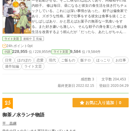
ーを起動させる。そこに映るのは恋人であり、同棲相手の垣
内頼子。 修は毎日、昼になると彼女の食生活を抜き打ちチェ
ックしている。これには深い事情があった。 頼子は偏食家で
あり、ズボラな性格。家で仕事をする彼女は食事を抜くこと
がしばしばあり、かと思えばお菓子の無茶な一気食いをす
る。また好き嫌いも激しい。 そんな頼子の身を案じた修は食
生活を改善するよう頼んだが「だったら、あたしがちゃんと
できるようになるまで監視してよ」とすがられ、いまに至る
ライト文芸
連載中
長編
わけだが……頼子がつくるズボラ飯動画についつい魅入って
24h.ポイント
0pt
しまうのだった。 それまで歩んできた人生をゆっくりと解き
228,955
9,584
位 / 228,955件
位 / 9,584件
小説
ライト文芸
ほぐすふたりの生活。ズボラ飯はもちろん、豪華な一品まで
盛りだくさんな連作短編。 これは、おいしく、おかしな大人
日常
ほのぼの
恋愛
現代
ご飯もの
飯テロ
ほっこり
お仕事
の日常生活を描いた物語。 ＊＊＊ 第３回ライト文芸大賞、大
連作短編
ライト文芸
賞をいただきました。投票、応援ありがとうございました！
『おいしいふたり暮らし〜今日もかたよりご飯をいただきま
す〜』好評発売中です。
感想数 3
文字数 204,453
最終更新日 2022.02.15
登録日 2020.04.29
25
お気に入り追加
0
御茶ノ水ランチ物語
平 昌綱