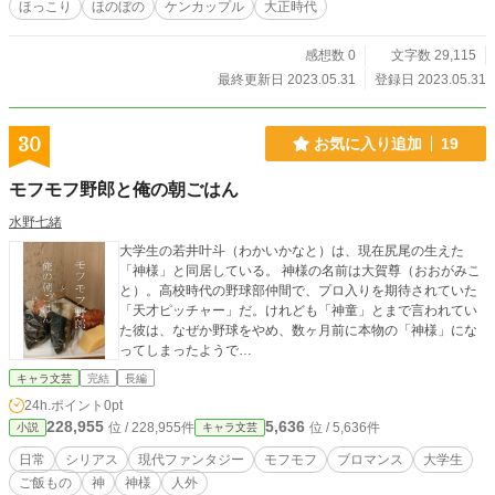
ほっこり
ほのぼの
ケンカップル
大正時代
感想数 0
文字数 29,115
最終更新日 2023.05.31
登録日 2023.05.31
30
お気に入り追加
19
モフモフ野郎と俺の朝ごはん
水野七緒
大学生の若井叶斗（わかいかなと）は、現在尻尾の生えた
「神様」と同居している。 神様の名前は大賀尊（おおがみこ
と）。高校時代の野球部仲間で、プロ入りを期待されていた
「天才ピッチャー」だ。けれども「神童」とまで言われてい
た彼は、なぜか野球をやめ、数ヶ月前に本物の「神様」にな
ってしまったようで…
キャラ文芸
完結
長編
24h.ポイント
0pt
228,955
5,636
位 / 228,955件
位 / 5,636件
小説
キャラ文芸
日常
シリアス
現代ファンタジー
モフモフ
ブロマンス
大学生
ご飯もの
神
神様
人外