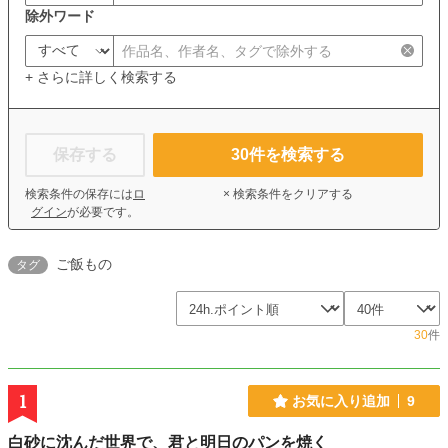
除外ワード
+ さらに詳しく検索する
保存する
30
件を検索する
検索条件の保存には
ロ
× 検索条件をクリアする
グイン
が必要です。
ご飯もの
タグ
30
件
1
お気に入り追加
9
白砂に沈んだ世界で、君と明日のパンを焼く