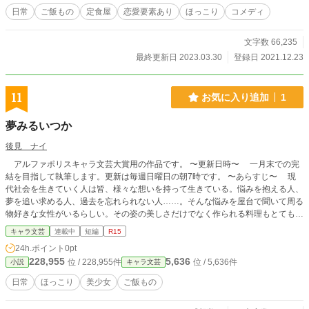
その提案を有難く受け入れ、いそいそと荷物をまとめて引越しする彼女に待ち
日常
ご飯もの
定食屋
恋愛要素あり
ほっこり
コメディ
受けていたのはーー。 「だ、誰？」 金色長髪で目つきの悪いヤンキーの同居
人だった。
文字数 66,235
最終更新日 2023.03.30
登録日 2021.12.23
11
お気に入り追加
1
夢みるいつか
後見 ナイ
アルファポリスキャラ文芸大賞用の作品です。 〜更新日時〜 一月末での完
結を目指して執筆します。更新は毎週日曜日の朝7時です。 〜あらすじ〜 現
代社会を生きていく人は皆、様々な想いを持って生きている。悩みを抱える人、
夢を追い求める人、過去を忘れられない人……。そんな悩みを屋台で聞いて周る
物好きな女性がいるらしい。その姿の美しさだけでなく作られる料理もとても美
味しく心に秘められた願望すらうっかり言ってしまうほどだと言う。 悩みを
キャラ文芸
連載中
短編
R15
抱えたり、忘れたり、諦めたり、始まったり多くの人は限られた人生で今の生活
24h.ポイント
0pt
よりも良いいつかを夢見て生きていく。
228,955
5,636
位 / 228,955件
位 / 5,636件
小説
キャラ文芸
日常
ほっこり
美少女
ご飯もの