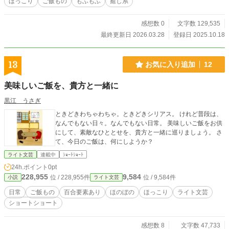
ほっこり
ご飯もの
もふもふ
癒し系
感想数 0
文字数 129,535
最終更新日 2026.03.28
登録日 2025.10.18
13
お気に入り追加
12
美味しいご飯を、貴方と一緒に
黒江 うさぎ
ときどきわちゃわちゃ。ときどきシリアス。 けれど普段は、
なんでもない日々。なんでもない日常。 美味しいご飯をお供
にして、素敵なひととせを、貴方と一緒に巡りましょう。 さ
て、今日のご飯は、何にしようか？
ライト文芸
連載中
ｼｮｰﾄｼｮｰﾄ
24h.ポイント
0pt
228,955
9,584
位 / 228,955件
位 / 9,584件
小説
ライト文芸
日常
ご飯もの
百合要素あり
ほのぼの
ほっこり
ライト文芸
ショートショート
感想数 8
文字数 47,733