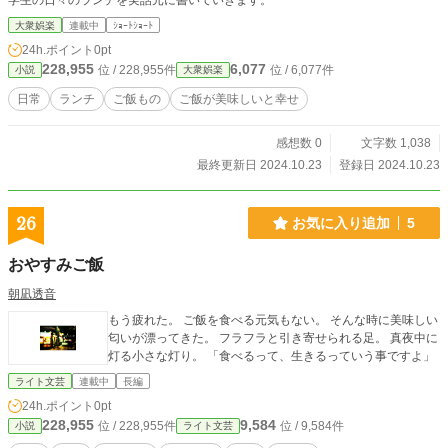
学生の日々のランチを実話元に書いていきます。
大衆娯楽
連載中
ｼｮｰﾄｼｮｰﾄ
24h.ポイント
0pt
228,955
6,077
位 / 228,955件
位 / 6,077件
小説
大衆娯楽
日常
ランチ
ご飯もの
ご飯が美味しいと幸せ
感想数 0
文字数 1,038
最終更新日 2024.10.23
登録日 2024.10.23
26
お気に入り追加
5
おやすみご飯
朝凪透音
もう疲れた。 ご飯を食べる元気もない。 そんな時に美味しい
匂いが漂ってきた。 フラフラと引き寄せられる足。 真夜中に
灯る小さな灯り。 「食べるって、生きるっていう事ですよ」
ライト文芸
連載中
長編
24h.ポイント
0pt
228,955
9,584
位 / 228,955件
位 / 9,584件
小説
ライト文芸