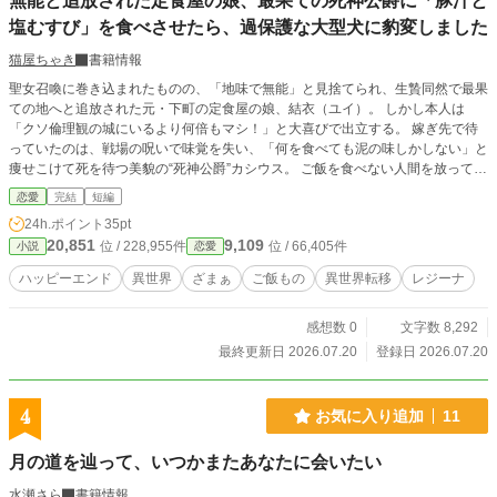
無能と追放された定食屋の娘、最果ての死神公爵に「豚汁と
塩むすび」を食べさせたら、過保護な大型犬に豹変しました
猫屋ちゃき
書籍情報
聖女召喚に巻き込まれたものの、「地味で無能」と見捨てられ、生贄同然で最果
ての地へと追放された元・下町の定食屋の娘、結衣（ユイ）。 しかし本人は
「クソ倫理観の城にいるより何倍もマシ！」と大喜びで出立する。 嫁ぎ先で待
っていたのは、戦場の呪いで味覚を失い、「何を食べても泥の味しかしない」と
痩せこけて死を待つ美貌の“死神公爵”カシウス。 ご飯を食べない人間を放ってお
けないユイは、実家秘伝の合わせ味噌を引っ張り出し、勝手に台所で『具沢山の
恋愛
完結
短編
豚汁と塩むすび』を作り上げる。 実はユイには、料理に込めた『家庭の温も
24h.ポイント
35pt
り』でどんな呪いも溶かす、微弱（？）な浄化スキルがあって――？ ※カクヨ
20,851
9,109
位 / 228,955件
位 / 66,405件
小説
恋愛
ムや小説家になろうにも同様の内容で投稿しています。
ハッピーエンド
異世界
ざまぁ
ご飯もの
異世界転移
レジーナ
感想数 0
文字数 8,292
最終更新日 2026.07.20
登録日 2026.07.20
4
お気に入り追加
11
月の道を辿って、いつかまたあなたに会いたい
水瀬さら
書籍情報