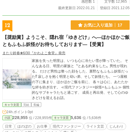
感想数 1
文字数 12,965
最終更新日 2022.01.21
登録日 2021.12.05
12
お気に入り追加
17
【奨励賞】ようこそ、隠れ宿「ゆきどけ」へ―ほかほかご飯
ともふもふ妖怪がお待ちしております―【受賞】
またり鈴春❀6/30『かわよこ食堂』発売
家族を失った明里は、いつも心に冷たい雪が降っていた。 そ
んなある日、明里の家族と〝とある約束をした〟男性が現れ
る。 だけど男性は整った顔をした、寡黙なもふもふ妖怪だっ
た⁉ 寂しさを抱く明里と幼い弟、そして妖怪たち。 一つ屋根
の下に集まり、ほかほかご飯を前に、 各々は心に、あたたか
な絆を紡ぎ出す。 ≪現代ファンタジー×妖怪×もふもふ≫ 個性
的なサブキャラたちと過ごす、 成長と再出発、そして心のゆ
きどけを迎えるお話。
キャラ文芸
完結
長編
24h.ポイント
0pt
228,955
5,636
位 / 228,955件
位 / 5,636件
小説
キャラ文芸
日常
ほのぼの
お仕事
現代ファンタジー
ライト文芸
じんわり