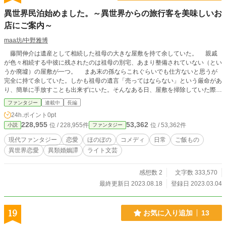
異世界民泊始めました。～異世界からの旅行客を美味しいお
店にご案内～
maa坊/中野雅博
藤間伸介は遺産として相続した祖母の大きな屋敷を持て余していた。 親戚
が色々相続する中彼に残されたのは祖母の別宅、あまり整備されていない（とい
うか廃墟）の屋敷が一つ。 まあ末の孫ならこれぐらいでも仕方ないと思うが
完全に持て余していた。しかも祖母の遺言「売ってはならない」という厳命があ
り、簡単に手放すことも出来ずにいた。そんなある日、屋敷を掃除していた際に
奥の裏口を叩く謎の音。出てみればコスプレをしているのか？というような耳の
ファンタジー
連載中
長編
長いエルフがそこにいた。 「このお屋敷を民泊に役立てませんか？」 エルフ
24h.ポイント
0pt
は異世界から来たという。今は異世界は地球ブーム。各地にゲートを開き、宿泊
228,955
53,362
位 / 228,955件
位 / 53,362件
小説
ファンタジー
施設を用意し観光するのがブームだという。その一つとしてかつて伸介の家が登
録されていたという。渋る彼だが管理費も馬鹿にならず首を縦に振ることに。そ
現代ファンタジー
恋愛
ほのぼの
コメディ
日常
ご飯もの
こにやって来る様々な種族。果たして彼は無事彼らを宿泊させることができるの
異世界恋愛
異類婚姻譚
ライト文芸
だろうか？
感想数 2
文字数 333,570
最終更新日 2023.08.18
登録日 2023.03.04
19
お気に入り追加
13