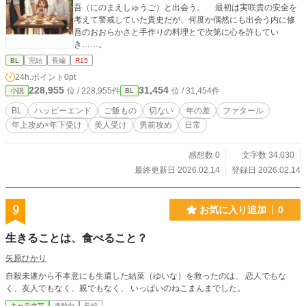
吾（にのまえしゅうご）と出会う。 最初は実咲貴の安全を
考えて警戒していた貴史だが、何度か偶然にも出会う内に修
吾のおおらかさと手作りの料理とで次第に心を許してい
き……。
BL
完結
長編
R15
24h.ポイント
0pt
228,955
31,454
位 / 228,955件
位 / 31,454件
小説
BL
BL
ハッピーエンド
ご飯もの
切ない
年の差
ファタール
年上攻め×年下受け
美人受け
男前攻め
日常
感想数 0
文字数 34,030
最終更新日 2026.02.14
登録日 2026.02.14
9
お気に入り追加
0
生きることは、食べること？
矢原ひかり
自殺未遂から不本意にも生還した結菜（ゆいな）を救ったのは、 恋人でもな
く、友人でもなく、親でもなく、 いっぱいのねこまんまでした。
キャラ文芸
連載中
長編