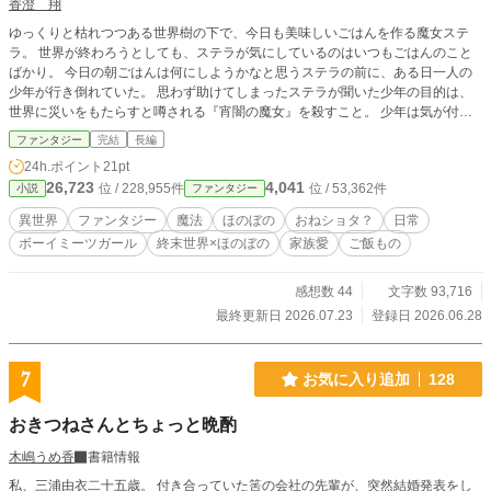
香澄 翔
ゆっくりと枯れつつある世界樹の下で、今日も美味しいごはんを作る魔女ステ
ラ。 世界が終わろうとしても、ステラが気にしているのはいつもごはんのこと
ばかり。 今日の朝ごはんは何にしようかなと思うステラの前に、ある日一人の
少年が行き倒れていた。 思わず助けてしまったステラが聞いた少年の目的は、
世界に災いをもたらすと噂される『宵闇の魔女』を殺すこと。 少年は気が付い
ていないけれど、それって自分のことだと気付いたステラ。 でも彼女は何も気
ファンタジー
完結
長編
にしない。気にしているのはただごはん。 怪我が治るまで家にいていいよと告
24h.ポイント
21pt
げるステラ。 そうしてごはんのことしか気にしない魔女と、魔女を殺すために
26,723
4,041
位 / 228,955件
位 / 53,362件
小説
ファンタジー
やってきた少年の奇妙な同居生活が始まっていく。
異世界
ファンタジー
魔法
ほのぼの
おねショタ？
日常
ボーイミーツガール
終末世界×ほのぼの
家族愛
ご飯もの
感想数 44
文字数 93,716
最終更新日 2026.07.23
登録日 2026.06.28
7
お気に入り追加
128
おきつねさんとちょっと晩酌
木嶋うめ香
書籍情報
私、三浦由衣二十五歳。 付き合っていた筈の会社の先輩が、突然結婚発表をし