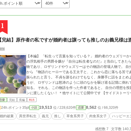
1
【完結】原作者の私ですが婚約者は譲っても推しのお義兄様は
imi
【本編】 「転生って言葉を知っている？」 婚約者のウェズリーから尋ねられたロザリンド。 何でも、ウェズリー
の浮気相手の男爵令嬢が『自分は転生者なのだ』と告白してきたらしい。 自分達の住む王国や周辺世
物であり、ロザリンドやウェズリーはその物語の登場人物で。 自分は物語のヒ
から 『物語のヒーローである王太子と、これから恋に落ちる筈で
振られたと言う。 不貞を謝るわけでもなく、身勝手に話をまとめようとするウェズリーに呆れ、つい罵倒してしま
うが、 ロザリンドは怒涛のように頭のなかを駆け巡る記憶に倒れ
知る。 それも、この物語を作った作者であると。 自分の理想を投影した真のヒーロー義兄オスカーを歪んだヒロイ
ンに渡したくない！ ＊他サイトにて公開中です 【サイドストーリー】 オスカーの親友グレンジャーがメインの物
語です。 彼に転生した前世のユズキは読者であり、制作サイドで
恋愛
完結
長編
R15
時点で明らかになっていなかったオスカーの出生の秘密などは、知っていません。 ストー
19,513
8,562
24h.ポイント
35pt
位 / 228,620件
位 / 66,320件
小説
恋愛
しております。 歯痒く思われる方もおられると思います。どうぞ、お許
婚約破棄
異世界転生
義兄
推し
草食系男子
肉食系女子
ハッピーエ
感想数 7
文字数 140,