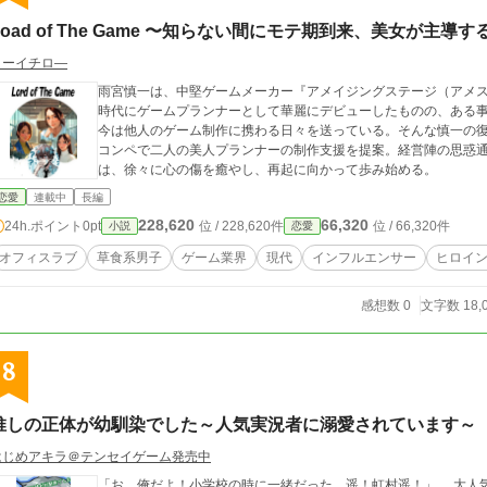
Load of The Game 〜知らない間にモテ期到来、美女が主導
ヨーイチロ―
雨宮慎一は、中堅ゲームメーカー『アメイジングステージ（アメ
時代にゲームプランナーとして華麗にデビューしたものの、ある
今は他人のゲーム制作に携わる日々を送っている。そんな慎一の
コンペで二人の美人プランナーの制作支援を提案。経営陣の思惑
は、徐々に心の傷を癒やし、再起に向かって歩み始める。
恋愛
連載中
長編
228,620
66,320
24h.ポイント
0pt
位 / 228,620件
位 / 66,320件
小説
恋愛
オフィスラブ
草食系男子
ゲーム業界
現代
インフルエンサー
ヒロイ
感想数 0
文字数 18,
8
推しの正体が幼馴染でした～人気実況者に溺愛されています～
はじめアキラ＠テンセイゲーム発売中
「お、俺だよ！小学校の時に一緒だった、遥！虹村遥！」 大人気実況者・レイヤードのサイン会に足を運んだ千