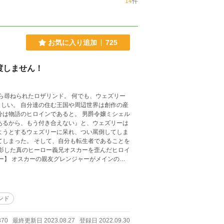
14
件
お気に入り追加
725
渡しません！
界は創作の産
ロインであると。 男爵令嬢ミシェル
あるから、もう付き合えない』と、ウェズリーは
てしまった。 そして、自分も転生者であることを
はなかったので、グレンジャーも公開されていた
リーがグレン目線で重複
しくださいませ🙇‍♀️
ンド
370
最終更新日 2023.08.27
登録日 2022.09.30