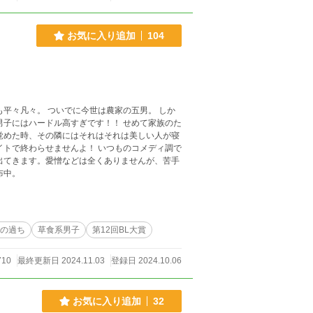
お気に入り追加
104
平々凡々。 ついでに今世は農家の五男。 しか
ードル高すぎです！！ せめて家族のた
イトで終わらせませんよ！ いつものコメディ調で
布中。
の過ち
草食系男子
第12回BL大賞
710
最終更新日 2024.11.03
登録日 2024.10.06
お気に入り追加
32