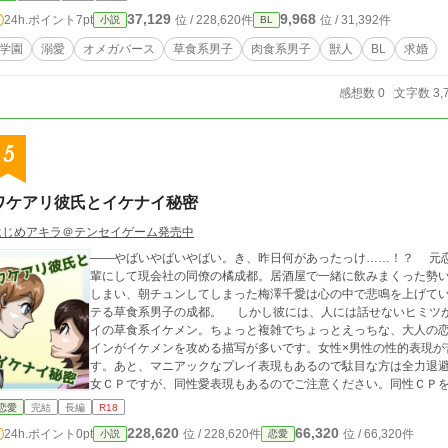
37,129
9,968
24h.ポイント
7pt
位 / 228,620件
位 / 31,392件
小説
BL
学園
溺愛
オメガバース
草食系男子
肉食系男子
獣人
BL
求婚
感想数 0
文字数 3,
5
ワケアリ彼氏とイケナイ秘密
はじめアキラ＠テンセイゲーム発売中
――やばいやばいやばい。き、昨日何があったっけ……！？ 元恋人とのトラブルで落ち込んでいた、元大学の後
輩にして現会社の同僚の橘成都。居酒屋で一緒に飲みまくった勢
しまい、朝チュンしてしまった梅澤千愛は心の中で悲鳴を上げて
テる草食系男子の成都。 しかし彼には、人には話せないヒミツがたくさんあって
イの草食系イケメン。ちょっと複雑でちょっとえっちな、大人の恋愛が始まる、かも？
インがイケメンを攻める描写が多いです。女性×男性の性的表現が
す。あと、マニアックなプレイ表現もあるので駄目な方は全力退避
女ＣＰですが、同性愛表現もあるのでご注意ください。同性ＣＰ
恋愛
完結
長編
R18
228,620
66,320
24h.ポイント
0pt
位 / 228,620件
位 / 66,320件
小説
恋愛