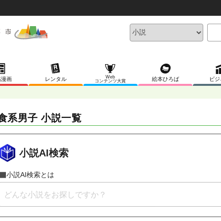
Web
稿漫画
レンタル
絵本ひろば
ビジ
コンテンツ大賞
食系男子 小説一覧
小説AI検索
小説AI検索とは