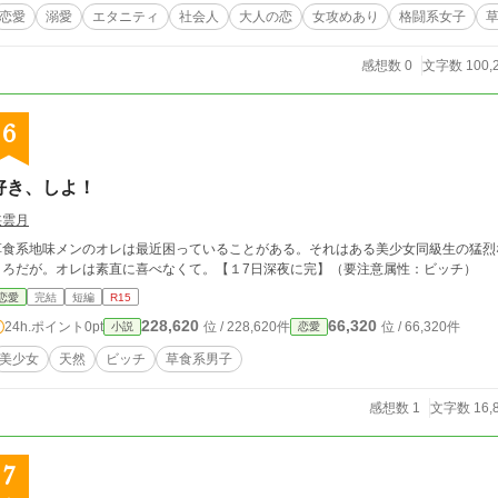
恋愛
溺愛
エタニティ
社会人
大人の恋
女攻めあり
格闘系女子
感想数 0
文字数 100,
6
好き、しよ！
狭雲月
草食系地味メンのオレは最近困っていることがある。それはある美少女同級生の猛烈
ころだが。オレは素直に喜べなくて。【１7日深夜に完】（要注意属性：ビッチ）
恋愛
完結
短編
R15
228,620
66,320
24h.ポイント
0pt
位 / 228,620件
位 / 66,320件
小説
恋愛
美少女
天然
ビッチ
草食系男子
感想数 1
文字数 16,
7