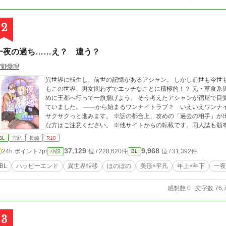
2
一夜の過ち……え？ 違う？
宮野愛理
異世界に転生し、前世の記憶があるアシャン。 しかし前世も今世も
もこの世界、男女問わずでエッチなことに積極的！？ 元・草食系男子にはハ
めに王都へ行って一旗揚げよう。 そう考えたアシャンが宿屋で目覚めた時、その隣にはそれはそれは美しい人が寝
ていました。 ――から始まるワンナイトラブ？ いえいえワンナ
サクサクっと進みます。 ※話の都合上、攻めの「過去の相手」が出てきます。愛憎などは全くありませんが、苦手
な方はご注意ください。 ※他サイトからの転載です。同人誌も頒
BL
完結
長編
R18
37,129
9,968
24h.ポイント
7pt
位 / 228,620件
位 / 31,392件
小説
BL
BL
ハッピーエンド
異世界転移
ほのぼの
美形×平凡
年上×年下
一夜
感想数 0
文字数 76,
3