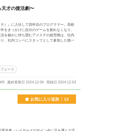
する天才の復活劇〜
ステ）』に入社して四年目のプログラマー。高校
事件をきっかけに自分のゲームを創れなくなり、
復活を秘かに待ち望むアメステの経営陣は、社内
通り、社内コンペにスタッフとして参加した慎一
ンフェース
065
最終更新日 2024.12.06
登録日 2024.12.03
お気に入り追加
13