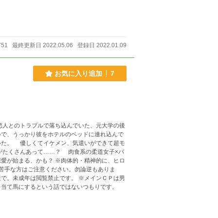
751
最終更新日 2022.05.06
登録日 2022.01.09
お気に入り追加
7
いで、うっかり彼をホテルのベッドに連れ込んで
いた。 優しくてイケメン、気遣いができて超モ
……？ 肉食系の柔道女子×バ
 ※肉体的・精神的に、ヒロ
苦手な方はご注意ください。勿論逆もありま
で。未成年は閲覧禁止です。 ※メインＣＰは男
を当て馬にするという話ではないつもりです。