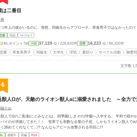
僕は二番目
奈井
二つ年上の彼がいるのに、突然、同級生からアプローチ。草食男子ではなかったの？
恋愛
完結
ｼｮｰﾄｼｮｰﾄ
37,129
16,223
24h.ポイント
7pt
位 / 228,620件
位 / 66,320件
小説
恋愛
恋愛
草食系男子
同級生
大学生
浮気
裏切り
サークル活動
御曹
文字数 1,
4
兎獣人Ωが、天敵のライオン獣人aに溺愛されました ～全力で
門福りお
兎獣人でΩの二兎湊(にとみなと)は、四季園(しきぞの)学園へ入学する。 平和で穏
ヤバイのが求婚してきた！！ 世界でも有数な企業の子息、しかもライオン獣人でαの神
く諦めてくれなくて....!? なんならアピール攻撃される羽目に!?
BL
連載中
長編
R18