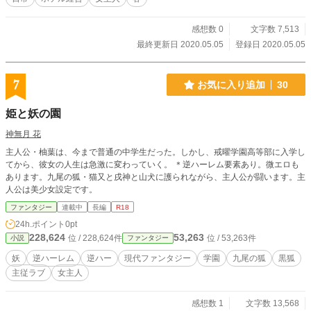
感想数 0
文字数 7,513
最終更新日 2020.05.05
登録日 2020.05.05
7
お気に入り追加
30
姫と妖の園
神無月 花
主人公・柚葉は、今まで普通の中学生だった。しかし、戒曜学園高等部に入学し
てから、彼女の人生は急激に変わっていく。 ＊逆ハーレム要素あり。微エロも
あります。九尾の狐・猫又と戌神と山犬に護られながら、主人公が闘います。主
人公は美少女設定です。
ファンタジー
連載中
長編
R18
24h.ポイント
0pt
228,624
53,263
位 / 228,624件
位 / 53,263件
小説
ファンタジー
妖
逆ハーレム
逆ハー
現代ファンタジー
学園
九尾の狐
黒狐
主従ラブ
女主人
感想数 1
文字数 13,568