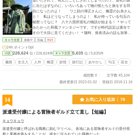
追いだされて、死んだことにされてしまったので、巡礼の旅
に出たはずなのに、いろいろあって物の怪たちと旅をする羽
目になったのよ！ ワニ顔の弾正さんに、幽霊のお糸さん
と！ 私はどうなってしまうのよ！ 私が持っている勾玉の
秘密ってなに？ 八十八箇所巡礼の物語が始まる！ ＊やって
みたかった和風ファンタジーです。ですが時代設定は適当で
すので大目に見てください！ ＊随時、発表済みの話も加筆し
ていきますので、よろしくおねがいします。
キャラ文芸
連載中
長編
R15
24h.ポイント
0pt
228,624
5,635
位 / 228,624件
位 / 5,635件
小説
キャラ文芸
遍路
女主人
人外
幽霊
妖怪
旅行記
あやかし
勾玉
巫女
感想数 0
文字数 45,104
最終更新日 2023.01.02
登録日 2018.11.16
14
お気に入り追加
79
派遣受付嬢による冒険者ギルド立て直し【短編】
キョウキョウ
派遣受付嬢と呼ばれる職務に励むマリベル。 各地にある冒険者ギルドの受付視
察と業務改善をすることが、彼女に任されていた職務だった。