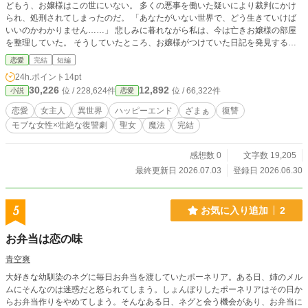
どもう、お嬢様はこの世にいない。 多くの悪事を働いた疑いにより裁判にかけ
られ、処刑されてしまったのだ。 「あなたがいない世界で、どう生きていけば
いいのかわかりません……」 悲しみに暮れながら私は、今は亡きお嬢様の部屋
を整理していた。 そうしていたところ、お嬢様がつけていた日記を発見する。
そこに書かれていたのは、衝撃の事実。 民衆と貴族から絶大な人気を得ている
恋愛
完結
短編
この国の聖女が、数多くの悪事を働いているということ。 そしてそのことに気
24h.ポイント
14pt
付いたお嬢様は、聖女によって罪を被せられてしまったということ。 つまりお
30,226
12,892
位 / 228,624件
位 / 66,322件
小説
恋愛
嬢様は、聖女によってハメられて処刑されてしまったのだ。 「……お嬢様。
私、やるべきことがわかりました」 満月の夜。 最愛のお嬢様を罠にハメた憎き
恋愛
女主人
異世界
ハッピーエンド
ざまぁ
復讐
聖女に、私は復讐することを誓った――。
モブな女性×壮絶な復讐劇
聖女
魔法
完結
感想数 0
文字数 19,205
最終更新日 2026.07.03
登録日 2026.06.30
5
お気に入り追加
2
お弁当は恋の味
青空爽
大好きな幼馴染のネグに毎日お弁当を渡していたポーネリア。ある日、姉のメル
ムにそんなのは迷惑だと怒られてしまう。しょんぼりしたポーネリアはその日か
らお弁当作りをやめてしまう。そんなある日、ネグと会う機会があり、お弁当に