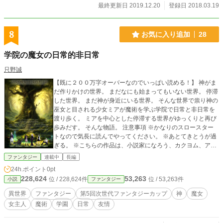
最終更新日 2019.12.20
登録日 2018.03.19
8
お気に入り追加
28
学院の魔女の日常的非日常
只野誠
【既に２００万字オーバーなのでいっぱい読める！】 神がま
だ作りかけの世界。 まだなにも始まってもいない世界。 停滞
した世界。 まだ神が身近にいる世界。 そんな世界で祟り神の
巫女と目される少女ミアが魔術を学ぶ学院で日常と非日常を
渡り歩く。 ミアを中心とした停滞する世界がゆっくりと再び
歩みだす。 そんな物語。 注意事項 ※かなりのスロースター
トなので気長に読んでやってください。 ※あとてきとうが過
ぎる。 ※こちらの作品は、小説家になろう、カクヨム、アル
ファポリスで同時に掲載しています。
ファンタジー
連載中
長編
24h.ポイント
0pt
228,624
53,263
位 / 228,624件
位 / 53,263件
小説
ファンタジー
異世界
ファンタジー
第5回次世代ファンタジーカップ
神
魔女
女主人
魔術
学園
日常
友情