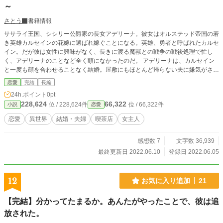
～
さとう
書籍情報
ササライ王国、シシリー公爵家の長女アデリーナ。彼女はオルステッド帝国の若
き英雄カルセインの花嫁に選ばれ嫁ぐことになる。英雄、勇者と呼ばれたカルセ
イン。だが彼は女性に興味がなく、長きに渡る魔獣との戦争の戦後処理で忙し
く、アデリーナのことなど全く頭になかったのだ。 アデリーナは、カルセイン
と一度も顔を合わせることなく結婚。屋敷にもほとんど帰らない夫に嫌気がさ
し、城下町で買った小さな喫茶店を隠れて経営することになる。お客の来ない喫
恋愛
完結
長編
茶店でのんびり過ごしていると、初めての客はなんと、顔も見たことがないカル
24h.ポイント
0pt
セインだった。 喫茶店の女主人として、その店の常連として出会ったアデリー
228,624
66,322
位 / 228,624件
位 / 66,322件
小説
恋愛
ナとカルセイン。二人は恋に落ちるが……互いに既婚者であり、結ばれることは
まずないと考えていた。そもそも、二人は夫婦なんですけど！！ これは、互い
恋愛
異世界
結婚・夫婦
喫茶店
女主人
の顔を知らない夫婦が、全く別の場所で出会い、恋に落ちる物語。
感想数 7
文字数 36,939
最終更新日 2022.06.10
登録日 2022.06.05
12
お気に入り追加
21
【完結】分かってたまるか。あんたがやったことで、彼は追
放された。