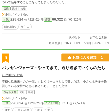
ついて話をすることになってしまったのだった。
恋愛
完結
短編
24h.ポイント
0pt
228,624
66,322
位 / 228,624件
位 / 66,322件
小説
恋愛
ほのぼの
女主人
感想数 0
文字数 2,736
最終更新日 2024.11.09
登録日 2024.11.09
6
お気に入り追加
1
パッセンジャーズ～やってきて、通り過ぎていくものたち
江戸川ばた散歩
不穏な近未来ものの一環。もしくは一コマとして書いた話。 小さなホテルを経
営している女性のとある客とのちょっとした交流。
ライト文芸
完結
短編
24h.ポイント
0pt
228,624
9,591
位 / 228,624件
位 / 9,591件
小説
ライト文芸
日常
ホテル経営
女主人
客