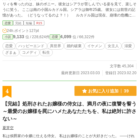
リィを奪ったのは、妹のボニー。彼女はシアラが苦しんでいる姿を見て、楽しそ
うに笑う。 ここは南の小国ルカドル国。シアラは御年25歳。 彼女には前世の記
憶があった。 （どうなってるのよ？！） ルカドル国は現在、崩壊の危機にあ
る。女王にも関わらず、彼女に使える使用人は二人だけ。賃金が払えないから
恋愛
完結
短編
R15
と、他のものは皆解雇されていた。 （貧乏女王に転生するなんて、、、。） 婚
24h.ポイント
127pt
約破棄された女王シアラは、頭を抱えた。前世で散々な目にあった彼女は、今回
9,133
4,099
位 / 228,624件
位 / 66,322件
小説
恋愛
こそは幸せになりたいと強く望んでいる。 （ひどすぎるよ、、、神様。金髪碧
眼の、誰からも愛されるお姫様に転生させてって言ったじゃないです
恋愛
ハッピーエンド
異世界
婚約破棄
イケメン
女主人
溺愛
か、、、。） 幸せになれなかった前世の分を取り返すため、女王シアラは全力
ざまぁ
コメディ
転生
でのんびりしようと心に決めた。 最低な元婚約者も、継妹も知ったこっちゃな
い。 （もう婚約破棄なんてされずに、幸せに過ごすんだーー。）
文字数 45,304
最終更新日 2023.03.03
登録日 2023.02.20
4
お気に入り追加
39
【完結】処刑されたお嬢様の侍女は、満月の夜に復讐を誓う
～最愛のお嬢様を罠にハメたあなたたちを、私は絶対に許さ
ない～
夏芽空
私は侯爵家の令嬢に仕える侍女。 私はお嬢様のことが大好きだった。 ――けれ