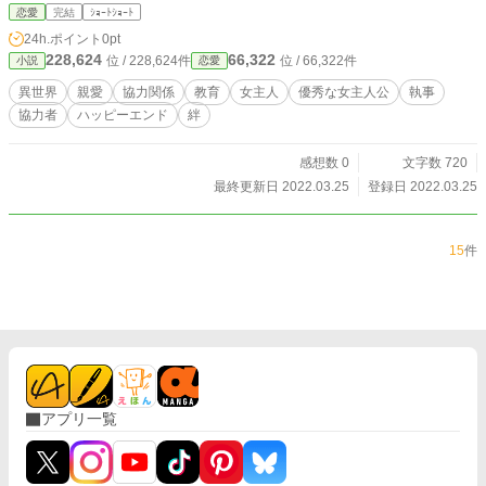
恋愛
完結
ｼｮｰﾄｼｮｰﾄ
24h.ポイント
0pt
228,624
66,322
位 / 228,624件
位 / 66,322件
小説
恋愛
異世界
親愛
協力関係
教育
女主人
優秀な女主人公
執事
協力者
ハッピーエンド
絆
感想数 0
文字数 720
最終更新日 2022.03.25
登録日 2022.03.25
15
件
アプリ一覧