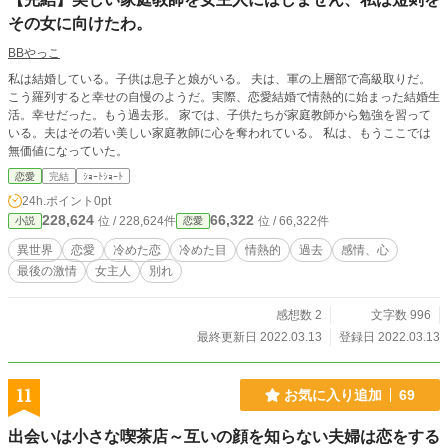
その女に向けたわ。
BBやっこ
私は結婚している。子供は息子と娘がいる。 夫は、軍の上層部で高級取りだ。
こう羅列すると幸せの自慢のようだ。実際、恋愛結婚で情熱的に始まった結婚生
活。幸せだった。もう過去形。 家では、子供たちが家庭教師から勉強を習って
いる。夫はその若い美しい家庭教師に心を奪われている。 私は、もうここでは
無価値になっていた。
恋愛
完結
ｼｮｰﾄｼｮｰﾄ
24h.ポイント
0pt
228,624
66,322
位 / 228,624件
位 / 66,322件
小説
恋愛
異世界
恋愛
冷めた恋
冷めた目
情熱的
過去
感情、心
最後の激情
女主人
別れ
感想数 2
文字数 996
最終更新日 2022.03.13
登録日 2022.03.13
11
お気に入り追加
69
出会いは小さな喫茶店～互いの顔を知らない夫婦は恋をする