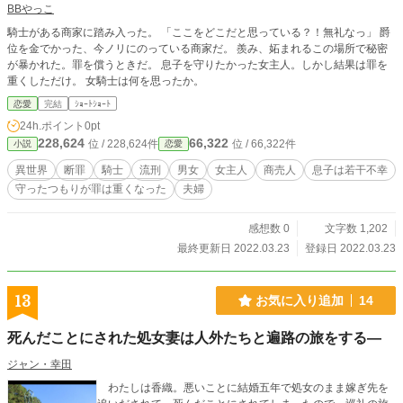
BBやっこ
騎士がある商家に踏み入った。 「ここをどこだと思っている？！無礼なっ」 爵
位を金でかった、今ノリにのっている商家だ。 羨み、妬まれるこの場所で秘密
が暴かれた。罪を償うときだ。 息子を守りたかった女主人。しかし結果は罪を
重くしただけ。 女騎士は何を思ったか。
恋愛
完結
ｼｮｰﾄｼｮｰﾄ
24h.ポイント
0pt
228,624
66,322
位 / 228,624件
位 / 66,322件
小説
恋愛
異世界
断罪
騎士
流刑
男女
女主人
商売人
息子は若干不幸
守ったつもりが罪は重くなった
夫婦
感想数 0
文字数 1,202
最終更新日 2022.03.23
登録日 2022.03.23
13
お気に入り追加
14
死んだことにされた処女妻は人外たちと遍路の旅をする―
ジャン・幸田
わたしは香織。悪いことに結婚五年で処女のまま嫁ぎ先を