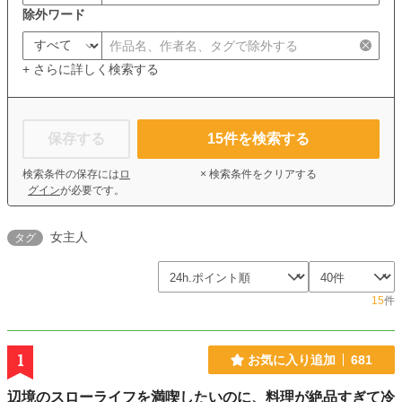
除外ワード
+ さらに詳しく検索する
保存する
15
件を検索する
検索条件の保存には
ロ
× 検索条件をクリアする
グイン
が必要です。
女主人
タグ
15
件
1
お気に入り追加
681
辺境のスローライフを満喫したいのに、料理が絶品すぎて冷