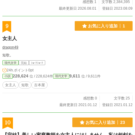
感想数 1
文字数 2,384,395
最終更新日 2026.08.01
登録日 2023.08.09
9
お気に入り追加
1
女主人
dragon49
短歌。
現代文学
完結
ｼｮｰﾄｼｮｰﾄ
24h.ポイント
0pt
228,624
9,611
位 / 228,624件
位 / 9,611件
小説
現代文学
女主人
短歌
古本屋
感想数 0
文字数 25
最終更新日 2021.01.12
登録日 2021.01.12
10
お気に入り追加
23
【完結】美しい家庭教師を女主人にはしません、私は短剣を