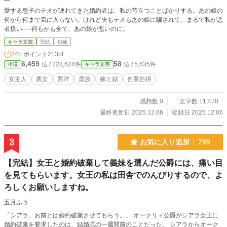
愛する息子のテオが連れてきた婚約者は、私の苛立つことばかりする。あの娘の
何から何まで気に入らない。けれど夫もテオもあの娘に騙されて、まるで私が悪
者扱い──何もかも全て、あの娘が悪いのに。
キャラ文芸
完結
短編
24h.ポイント
213pt
6,459
58
位 / 228,624件
位 / 5,635件
小説
キャラ文芸
女主人
悪女
西洋
貴族
嫁と姑
自業自得
感想数 0
文字数 11,470
最終更新日 2025.12.06
登録日 2025.12.06
3
お気に入り追加
799
【完結】女王と婚約破棄して義妹を選んだ公爵には、痛い目
を見てもらいます。女王の私は田舎でのんびりするので、よ
ろしくお願いしますね。
五月ふう
「シアラ。お前とは婚約破棄させてもらう。」 オークリィ公爵がシアラ女王に
婚約破棄を要求したのは、結婚式の一週間前のことだった。 シアラからオーク