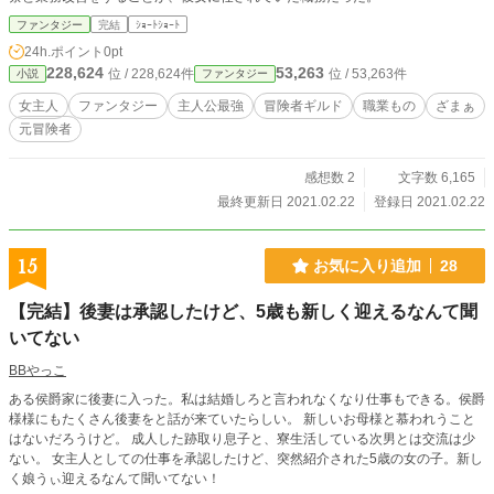
ファンタジー
完結
ｼｮｰﾄｼｮｰﾄ
24h.ポイント
0pt
228,624
53,263
位 / 228,624件
位 / 53,263件
小説
ファンタジー
女主人
ファンタジー
主人公最強
冒険者ギルド
職業もの
ざまぁ
元冒険者
感想数 2
文字数 6,165
最終更新日 2021.02.22
登録日 2021.02.22
15
お気に入り追加
28
【完結】後妻は承認したけど、5歳も新しく迎えるなんて聞
いてない
BBやっこ
ある侯爵家に後妻に入った。私は結婚しろと言われなくなり仕事もできる。侯爵
様様にもたくさん後妻をと話が来ていたらしい。 新しいお母様と慕われうこと
はないだろうけど。 成人した跡取り息子と、寮生活している次男とは交流は少
ない。 女主人としての仕事を承認したけど、突然紹介された5歳の女の子。新し
く娘うぃ迎えるなんて聞いてない！