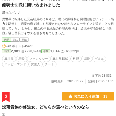
酷騎士団長に囲い込まれました
腐ったバナナ
異世界に転移した元会社員のミサキは、現代の調味料と調理技術というチート能
力を駆使し、辺境の森で誰にも邪魔されない静かなスローライフを送ることを目
指していた。 しかし、彼女の作る絶品の料理の香りは、辺境を守る冷酷な「鉄
血」騎士団長ガイウスを引き寄せてしまった。
恋愛
完結
長編
24h.ポイント
454pt
2,981
1,614
位 / 228,624件
位 / 66,322件
小説
恋愛
異世界
恋愛
ファンタジー
異世界転移
料理
溺愛
ざまぁ
ハッピーエンド
女主人
チート
文字数 23,831
最終更新日 2025.11.22
登録日 2025.11.11
2
お気に入り追加
13
没落貴族か修道女、どちらか選べというのなら
采