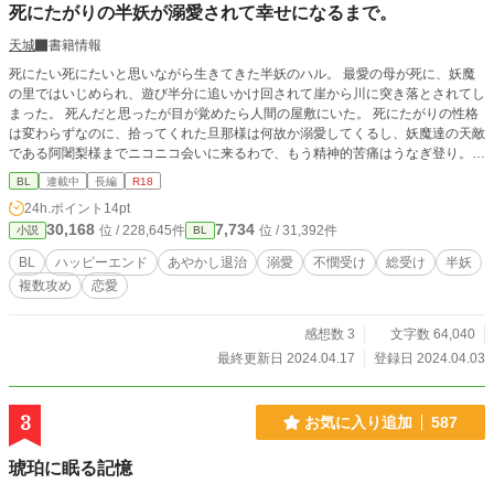
死にたがりの半妖が溺愛されて幸せになるまで。
天城
書籍情報
死にたい死にたいと思いながら生きてきた半妖のハル。 最愛の母が死に、妖魔
の里ではいじめられ、遊び半分に追いかけ回されて崖から川に突き落とされてし
まった。 死んだと思ったが目が覚めたら人間の屋敷にいた。 死にたがりの性格
は変わらずなのに、拾ってくれた旦那様は何故か溺愛してくるし、妖魔達の天敵
である阿闍梨様までニコニコ会いに来るわで、もう精神的苦痛はうなぎ登り。
とにかく早く死にたいんだから放って置いてほしいハルが、幸せを手にするまで
BL
連載中
長編
R18
の物語。
24h.ポイント
14pt
30,168
7,734
位 / 228,645件
位 / 31,392件
小説
BL
BL
ハッピーエンド
あやかし退治
溺愛
不憫受け
総受け
半妖
複数攻め
恋愛
感想数 3
文字数 64,040
最終更新日 2024.04.17
登録日 2024.04.03
3
お気に入り追加
587
琥珀に眠る記憶