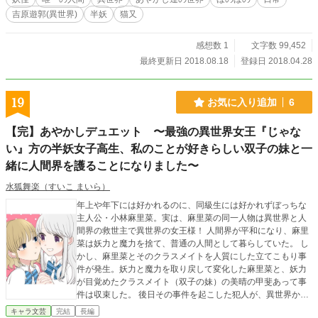
漣那美の養い子。 この世界にあって大変珍しい「人間」だが、赤子の頃からこ
吉原遊郭(異世界)
半妖
猫又
こに住んでいるためそんな意識はなく、他の妖と生活基準や価値観は一緒、 妖
のような攻撃や変化を行う力は持ち合わせていないが、15年ぶりに本人へ返さ
れた彼の血脈に寄り添う管狐によって身辺はしっかり守られている。細石屋の小
感想数 1
文字数 99,452
僧のかたわら、飾り職人の真似事も行なっている ★零 （れい） 17歳 男 桜色の
最終更新日 2018.08.18
登録日 2018.04.28
髪に橘の瞳の長身痩躯で粋ですれ違い女が振り返るようないい男。 妖ではある
が力の強さや種族は不明。葦原遊郭において随一の花魁「珠月見太夫」に大変見
目麗しくよし、と、彼女専属の道中での傘持ちをやっているが、基本的には細石
19
お気に入り追加
6
屋の小僧…居候。 飄々とした感じで、女物の反物で設えた着物を着流し、道中
用の中が朱色、外が射干玉色をした中朱番傘をさしている。 背中に美しい桜と
【完】あやかしデュエット 〜最強の異世界女王『じゃな
狗と白狐の彫り物がある。チャキチャキの江戸っ子。 星駒(ほしこま) 13歳 猫
又。 空色の瞳に淡い黄金色の髪。 下総国猫の郷の出で、実家は郷長の薬草園。
い』方の半妖女子高生、私のことが好きらしい双子の妹と一
父親は上総下総を統治する猫神。 5男8女の兄妹の中でも1番末の娘だが、1番妖
緒に人間界を護ることになりました〜
力が高い。白の多い三毛猫で、日の本の猫には珍しい長毛。 猫又治療院 猫仙人
である宗龍先生の元に、修行を兼ねて奉公に出されたが本人は大江戸での玉の輿
水狐舞楽（すいこ まいら）
を狙っている…が… ★意図しておかしな喋り口調を使っているキャラがいます
年上や年下には好かれるのに、同級生には好かれずぼっちな
★物書き再開後のごく初期の作品です。 しっちゃかめっちゃかだと思います
主人公・小林麻里菜。実は、麻里菜の同一人物は異世界と人
間界の救世主で異世界の女王様！ 人間界が平和になり、麻里
菜は妖力と魔力を捨て、普通の人間として暮らしていた。 し
かし、麻里菜とそのクラスメイトを人質にした立てこもり事
件が発生。妖力と魔力を取り戻して変化した麻里菜と、妖力
が目覚めたクラスメイト（双子の妹）の美晴の甲斐あって事
件は収束した。 後日その事件を起こした犯人が、異世界から
来たテロ組織『ルイナ』と関与しているのが発覚。麻里菜と
キャラ文芸
完結
長編