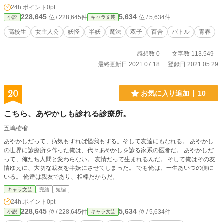
美晴は、「テロリストから人間を護るように」という指令を
24h.ポイント
0pt
同一人物から下される。 美晴の幼なじみでハッカーである蓮
228,645
5,634
位 / 228,645件
位 / 5,634件
小説
キャラ文芸
斗の助けを借り、麻里菜と美晴は異世界と人間界をかけた戦
い（たまに双子の百合百合）を繰り広げることとなっ
高校生
女主人公
妖怪
半妖
魔法
双子
百合
バトル
青春
た……！ ※この作品は過去にも投稿していましたが、ジャン
ルエラーとして何回も運営にファンタジーへと戻され（長文
感想数 0
文字数 113,549
タイトルのせい？）、結局削除されてしまったものです。で
すが投稿し直してからは、一回も戻されたことはないので大
最終更新日 2021.07.18
登録日 2021.05.29
丈夫みたいです。
20
お気に入り追加
10
こちら、あやかしも診れる診療所。
五嶋樒榴
あやかしだって、病気もすれば怪我もする。そして友達にもなれる。 あやかし
の世界に診療所を作った俺は、代々あやかしを診る家系の医者だ。 あやかしだ
って、俺たち人間と変わらない。 友情だって生まれるんだ。 そして俺はその友
情ゆえに、大切な親友を半妖にさせてしまった。 でも俺は、一生あいつの側に
いる。 俺達は親友であり、相棒だからだ。
キャラ文芸
完結
短編
24h.ポイント
0pt
228,645
5,634
位 / 228,645件
位 / 5,634件
小説
キャラ文芸