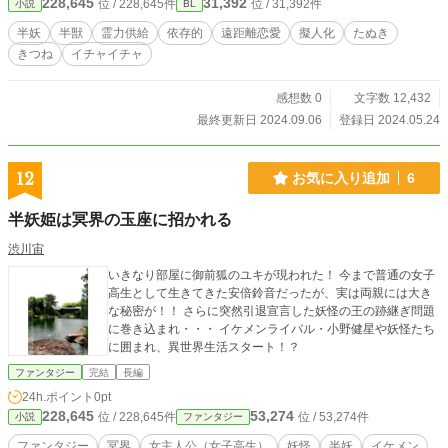
228,645
31,392
位 / 228,645件
位 / 31,392件
小説
BL
いとか。 杏（きょう）見た目が幼げに見える（都合上２０
歳）けど、こちらも実年齢３桁 １６６ｃｍ ５７ｋｇ 大昔に
半妖
半獣
霊力供給
依存的
遠距離恋愛
擬人化
たぬき
楓に拾われた半獣、半妖。 髪の色がアンズと似ている事か
きつね
イチャイチャ
ら、杏と楓に名づけられた。 人前では明るく、愛想も良い。
実際、弱みを見せられる相手は楓だけなので ジャレ噛みして
しまう。 めちゃくちゃ甘やかされて育ったものの 今は自立し
感想数 0
文字数 12,432
て、別々に暮らしている。 契りを交わしてしまったせいで、
最終更新日 2024.09.06
登録日 2024.05.24
楓から分け与えられた 霊力などを不足させてしまうと、 タヌ
キの姿になっていく。 恐らくは、父親がタヌキの妖怪で母親
は人間だったのではないか。と 見ている。 ーーーーーーーー
12
お気に入り追加
6
ーーーーーーーーーーー 頭の中のイメージがいっぱい過ぎて
進むの 遅くなっていますが、今しか書けないお話を 書き残し
半妖姫は冥界の玉座に招かれる
ていけたら、と思います。 ※同衾の匂わせがあるので、とり
あえず15禁です。 【この２人の他のお話】 小雪のこたつ開き
渋川宙
寂寥の薄桜 狐と狸の昔語り
いきなり部屋に御前狐のユキが現われた！ 今まで普通の女子
高生として生きてきた安倍鈴音だったが、実は両親には大き
な秘密が！！ さらに突然引退宣言した妖怪の王の跡継ぎ問題
に巻き込まれ・・・ イケメンライバル・小野健星や妖怪たち
に囲まれ、異世界生活スタート！？
ファンタジー
完結
長編
24h.ポイント
0pt
228,645
53,274
位 / 228,645件
位 / 53,274件
小説
ファンタジー
ファンタジー
冥界
女主人公（女子高生）
妖怪
半妖
イケメン