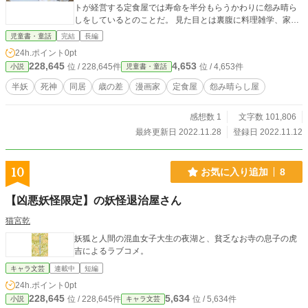
トが経営する定食屋では寿命を半分もらうかわりに怨み晴ら
しをしているとのことだ。 見た目とは裏腹に料理雑学、家事
雑学をいっぱい知っている雑学家事男子（カジダン）だっ
児童書・童話
完結
長編
た。アシスタントと店員も個性的な半妖怪！ 怨み晴らしやと
24h.ポイント
0pt
しての客の依頼を引き受ける傍ら、 ボランティアで子ども食
228,645
4,653
位 / 228,645件
位 / 4,653件
小説
児童書・童話
堂を始めることに。子ども食堂を通じて地域の人々との人間
ドラマが繰り広げられる。 本当の家族になるために、二人は
半妖
死神
同居
歳の差
漫画家
定食屋
怨み晴らし屋
生活を始める。 母親の仇をエイトに頼んで討ってもらうが、
どこか気が晴れないナナ。自分の寿命が半分になってしま
感想数 1
文字数 101,806
い、辛い日々。 怨むことで満たされないこともある。 ナナに
生まれた好きの気持ちはどうなる？
最終更新日 2022.11.28
登録日 2022.11.12
10
お気に入り追加
8
【凶悪妖怪限定】の妖怪退治屋さん
猫宮乾
妖狐と人間の混血女子大生の夜湖と、貧乏なお寺の息子の虎
吉によるラブコメ。
キャラ文芸
連載中
短編
24h.ポイント
0pt
228,645
5,634
位 / 228,645件
位 / 5,634件
小説
キャラ文芸