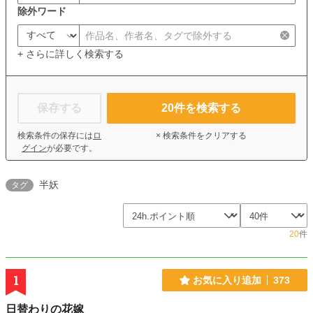
除外ワード
+ さらに詳しく検索する
保存する
20
件を検索する
検索条件の保存には
ロ
× 検索条件をクリアする
グイン
が必要です。
半妖
タグ
20
件
1
お気に入り追加
373
日替わりの花嫁