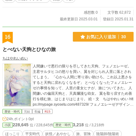
感想数 0
文字数 62,872
最終更新日 2025.03.01
登録日 2025.01.31
16
お気に入り追加
30
とべない天狗とひなの旅
ちはやれいめい
人間嫌いで悪行の限りを尽してきた天狗、フェノエレーゼ。
主君サルタヒコの怒りを買い、翼を封じられ人里に落とされ
てしまう。 「心から人間に寄り添い助けろ。これ以上悪さを
すると天狗に戻れなくなるぞ」 とべなくなったフェノエレー
ゼの事情を知って、人里の童女ヒナが、旅についてきた。 人
間嫌いの偏屈天狗と、天真爛漫な幼女。 翼を取り戻すため善
行を積む旅、はじまりはじまり。 絵・文 ちはやれいめい htt
ps://mypage.syosetu.com/487329/ フェノエレーゼデザイン
トトさん https://mypage.syosetu.com/432625/
歴史・時代
完結
長編
R15
24h.ポイント
0pt
228,645
3,218
位 / 228,645件
位 / 3,218件
小説
歴史・時代
ほっこり
平安時代
妖怪／あやかし
旅、冒険
陰陽師/陰陽術