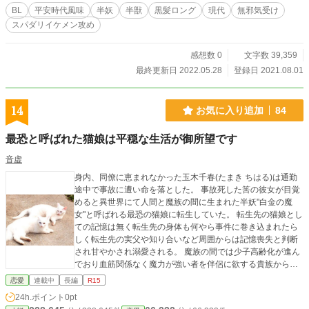
なかなかの苦労人ではあるものの、明るく元気で、お人好し
BL
平安時代風味
半妖
半獣
黒髪ロング
現代
無邪気受け
な性格。 葵 各土地の守護職よりかなり上の 俗に言うエライ
スパダリイケメン攻め
人。 そして、スゴイ人。 元は人ではあるものの 姿形、性別
にとらわれない 自由そうで、そうでもない 存在。 【この２
人の他のお話】 杏の臆病な恋 小雪のこたつ開き 寂寥の薄桜
感想数 0
文字数 39,359
最終更新日 2022.05.28
登録日 2021.08.01
14
お気に入り追加
84
最恐と呼ばれた猫娘は平穏な生活が御所望です
音虚
身内、同僚に恵まれなかった玉木千春(たまき ちはる)は通勤
途中で事故に遭い命を落とした。 事故死した筈の彼女が目覚
めると異世界にて人間と魔族の間に生まれた半妖"白金の魔
女"と呼ばれる最恐の猫娘に転生していた。 転生先の猫娘とし
ての記憶は無く転生先の身体も何やら事件に巻き込まれたら
しく転生先の実父や知り合いなど周囲からは記憶喪失と判断
され甘やかされ溺愛される。 魔族の間では少子高齢化が進ん
でおり血筋関係なく魔力が強い者を伴侶に欲する貴族から縁
談をひっきりなしに申し込まれ平穏な生活を望んでいるにも
恋愛
連載中
長編
R15
関わらずトラブルに巻き込まれていくことに…。 (R15は保険
24h.ポイント
0pt
ですがもしかしたら跳ね上がるかもしれません) 第12回恋愛