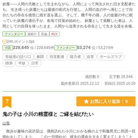
妖魔――人間の天敵として生まれながら、人間によって淘汰された旧き支配者た
ち。 生き残った妖魔たちは最後の術式を行使し、人間の血の中へ潜むことで自
分たちの存在を後世に残す道を選ぶ。 そして、幾千年の後、人の血脈の中に眠
っていた妖魔の遺伝子が、各地で目覚め始めた。 妖魔として覚醒した者は、人
間としての自我を保ったまま、人間から迫害される存在として生きる道を余儀な
くされる。 それが、かつてこの世に生きていた妖魔たちの望んでいたことであ
ファンタジー
連載中
長編
R15
るのか、今となっては誰一人として、知る者はいなかった。 ヨモキとシャモ
24h.ポイント
0pt
ギ。ある日、妖魔の血が覚醒し、人として生きる道を失った姉弟。 姉弟は、妖
228,645
53,274
位 / 228,645件
位 / 53,274件
小説
ファンタジー
魔として目覚めた者を助けて廻っているという妖魔アキゴに命を救われる。 か
くして、二人はアキゴの組織した「妖華一座」の一員として、共に妖魔の生き延
非線形の語り口
劇団
旧支配者
能力者
迫害
ガールズラブ
びる道を探す旅を続けることになった。
姉弟
半妖
日常
感想数 0
文字数 26,546
最終更新日 2025.12.12
登録日 2025.10.20
7
お気に入り追加
0
鬼の子は 小川の精霊様と ご縁を結びたい
山兎
散歩が趣味の花沢栞は、偶然訪れた小川にかかる橋の上で和服男児に所謂一目
惚れをしてしまう。 この一目惚れが、彼女の運命を大きく変えてしまうこと