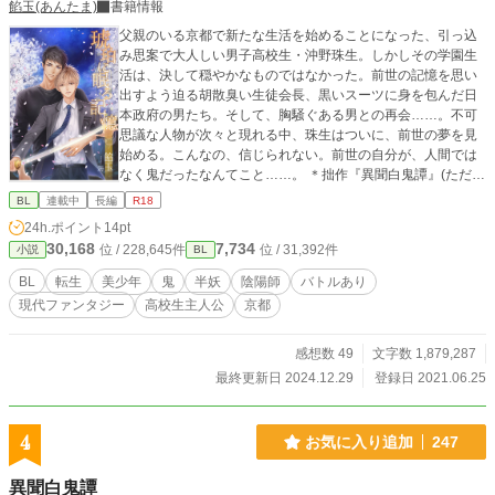
餡玉(あんたま)
書籍情報
父親のいる京都で新たな生活を始めることになった、引っ込
み思案で大人しい男子高校生・沖野珠生。しかしその学園生
活は、決して穏やかなものではなかった。前世の記憶を思い
出すよう迫る胡散臭い生徒会長、黒いスーツに身を包んだ日
本政府の男たち。そして、胸騒ぐある男との再会……。不可
思議な人物が次々と現れる中、珠生はついに、前世の夢を見
始める。こんなの、信じられない。前世の自分が、人間では
なく鬼だったなんてこと……。 ＊拙作『異聞白鬼譚』(ただ今
こちらに転載中です)の登場人物たちが、現代に転生するお話
BL
連載中
長編
R18
です。引くぐらい長いのでご注意ください。 第1幕『ー十六
24h.ポイント
14pt
夜の邂逅ー』全108部。 第2幕『Don't leave me alone』全24
30,168
7,734
位 / 228,645件
位 / 31,392件
小説
BL
部。 第3幕『ー天孫降臨の地ー』全44部。 第4幕『恋煩い
と、清く正しい高校生活』全29部。 番外編『たとえばこん
BL
転生
美少年
鬼
半妖
陰陽師
バトルあり
な、穏やかな日』全5部。 第5幕『ー夜顔の記憶、祓い人の足
現代ファンタジー
高校生主人公
京都
跡ー』全87部。 第6幕『スキルアップと親睦を深めるための
研修旅行』全37部。 第7幕『ー断つべきもの、守るべきもの
ー』全47部。 ◇ムーンライトノベルズから転載中です。fujos
感想数 49
文字数 1,879,287
syにも掲載しております。
最終更新日 2024.12.29
登録日 2021.06.25
4
お気に入り追加
247
異聞白鬼譚