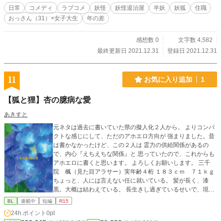
日常
コメディ
ラブコメ
妖怪
妖怪退治屋
半妖
妖狐
住職
おっさん（31）×女子大生
年の差
感想数 0
文字数 4,582
最終更新日 2021.12.31
登録日 2021.12.31
11
お気に入り追加
1
【狐と狸】杏の臆病な愛
あきすと
元ネタは過去に書いていた県の擬人化２人から。 よりコンパ
クトな感じにして、ただのアホエロ方向が 強まりました。昔
は書かなかったけど、この２人は 霊力の供給関係があるの
で、内心『えちえちな関係』と 思っていたので、これからも
アホエロに書くと思います。 よろしくお願いします。 三千
院 楓（見た目アラサー）実年齢４桁 １８３ｃｍ ７１ｋｇ
ちょっと、人には言えない任に就いている。 髪が長く、漆
黒。大概は結わえている。 長生きし過ぎているせいで、現世
の事を把握しきれていない 所もあり、浮世離れしている。 杏
BL
連載中
短編
R15
を拾って育てた過去がある（数百年前の話） 性格は、物静か
24h.ポイント
0pt
で穏やかに見えるが 心の底は、暗黒に渦巻いているとかいな