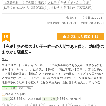
したちに囲まれながら、あやかし瓦版の仕事を通して、佐和
恋愛要素あり
年の差
現代
お仕事
半妖
あやかし
嫁
子は働く喜びを取り戻していく。
仕事に疲れたあなたに贈る物語
じんわり
第7回キャラ文芸大賞
感想数 5
文字数 210,324
最終更新日 2024.04.04
登録日 2023.10.01
18
お気に入り追加
13
【完結】妖の國の迷い子～唯一の人間である僕と、幼馴染の
あやかし騒乱記～
猫石
妖達の世界「日ノ本」 その世界は 一つの権力の中心である黄帝・麒麟を帝に据
えた【京】を中心に、北は玄武の【奥州】 、東は青龍の【江戸】、西は白虎の
【四國】南は朱雀の【阿蘇】と4つ都市があり、その周りにさまざまな国が連な
る世界となっている。 その中、気っ風の良さと行動力、そして風を操る若き青
龍将軍収める江戸は 小鉱石川にある 八百万商【細石屋】の住人と、それを取り
巻く江戸の妖衆の騒動顛末記、である。 登場人物 【細石屋】住人 ★細石屋主人
ライト文芸
完結
長編
・ 漣那美（さざれやあるじ ・ さざなみ） ？歳 雛色の長く波打つ髪を背中の真
24h.ポイント
0pt
ん中でゆるりと一つに結い、翡翠色の瞳の美しい若い女人の形をとったモノ。
228,645
9,589
位 / 228,645件
位 / 9,589件
小説
ライト文芸
人か妖か鬼神は不明。着物を粋ににきこなし、紅い羅宇の長煙管を燻らせ、不思
議な言葉使いをしている。 ★春霞（はるか） 15歳 男 黒髪に碧玉の瞳。細石屋
妖怪
唯一の人間
異世界
あやかし達の世界
ほのぼの
日常