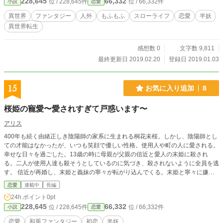
228,645
66,332
位 / 228,645件
位 / 66,332件
小説
恋愛
小説大賞にエントリーしています。 旧タイトル『半妖に転生
したら溺愛されました』 1/7 タイトルを変更しました。
異世界
ファンタジー
人外
もふもふ
スローライフ
恋愛
半妖
異世界転生
感想数 0
文字数 9,811
最終更新日 2019.02.20
登録日 2019.01.03
15
お気に入り追加
8
桜姫の寵愛〜愛されすぎて戸惑います〜
アリス
400年も続く由緒正しき陰陽師の家系に生まれる桐花未桜。しかし、陰陽師とし
ての才能はなかったが、いつも笑顔で優しい性格。使用人や町の人に愛される。
幸せな日々を過ごした。13歳の時に母親が父親の信近と愛人の末姫に殺され
る。二人が使用人達も殺そうとしているのに気づき、殺されないように全員を逃
す。 信近が再婚し、末姫と義妹の寧々が転がり込んでくる。末姫と寧々に嫌が
らせを受ける日々。二人だけでなく新しく雇った使用人達にも嫌がらせをされ
恋愛
連載中
長編
る。 だけど、未桜の瞳は日に日に強い意志をもったかのように輝きを増す。例
24h.ポイント
0pt
え、嫌がらせをされようと自分の心が折れることはない。それは、12年間の間
228,645
66,332
位 / 228,645件
位 / 66,332件
小説
恋愛
たったの一度も。 25歳になった未桜は一人の青年、若桜桃志郎との出会う。そ
の出会いが未桜の運命を大きく変えた。
恋愛
和風ファンタジー
初恋
半妖