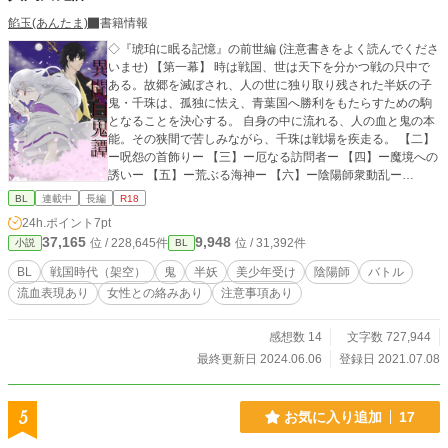
餡玉(あんたま)
書籍情報
◇『琥珀に眠る記憶』の前世編 (注意書きをよく読んでくださ
いませ) 【第一幕】 時は戦国、世は天下を分かつ戦の只中で
ある。故郷を滅ぼされ、人の世に独り取り残された半妖の子
鬼・千珠は、孤独に怯え、青葉国へ勝利をもたらすための駒
となることを決心する。 自身の中に流れる、人の血と鬼の本
能。その狭間で苦しみながら、千珠は戦場を疾走る。 【二】
ー呪怨の首飾りー 【三】ー厄なる訪問者ー 【四】ー魔境への
誘いー 【五】ー荒ぶる海神ー 【六】ー陰陽師衆動乱ー
【七】ー燕と夜顔ー 【八】ー祓い人の罠ー 【九】ー新たなる
BL
連載中
長編
R18
伊吹ー 完結作品の転載です。あらすじは、各話冒頭に入れて
24h.ポイント
7pt
います。 【一】〜【九】全340話。長いです。とにかく長い
37,165
9,948
位 / 228,645件
位 / 31,392件
小説
BL
です。おまけに現代転生編(全383話)まであります。 【ご注
意】 異聞白鬼譚での主人公たちのラストは、いわゆるBL的ハ
BL
戦国時代（架空）
鬼
半妖
美少年受け
陰陽師
バトル
ッピーエンドではありません。現代編でハピエンを迎えま
流血表現あり
女性との絡みあり
注意事項あり
す。 女性との絡みなども出てきますので、お嫌いな方はご
自身で回避願います。 流血表現、人が死ぬ描写、NL、暴力的
な表現など、苦手な方はご注意ください。
感想数 14
文字数 727,944
最終更新日 2024.06.06
登録日 2021.07.08
5
お気に入り追加
17