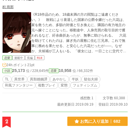
枳 雨那
《R18作品のため、18歳未満の方の閲覧はご遠慮くださ
い。》 敗戦により衰退した国家の公爵令嬢だった六花は、
家を救うため、多額の対価と引き換えに、隣国の有力地主の
元へ嫁ぐことになった。移動途中、人身売買の取引目的で攫
われるなど、紆余曲折あったが、無事に助けられる。 六花
を助けてくれたのは、嫁ぎ先の屋敷に住む三兄弟。これで無
事に務めを果たせる、と安心した六花だったが――。なぜ
か、夫候補が三人もいる。 「彼女には、一日ごとに交代で、
僕たちと疑似的な夫婦になってもらうというのは？」 「なる
恋愛
連載中
長編
R18
ほど、日替わりか。それはいいな」 地主に、三兄弟からひ
24h.ポイント
21pt
とりを選ぶように言われてしまい、戸惑う六花。とりあえず
25,173
10,958
位 / 228,645件
位 / 66,332件
小説
恋愛
は、『日替わりで』全員とお試しで夫婦をしてみることにな
った。しかし、彼らは『ある秘密』をそれぞれ抱えていた。
TL
異世界
異類婚姻譚
あやかし
半妖
疑似夫婦
六花は必死で彼らと関わり合いながら、思いを深め、秘密ご
和風ファンタジー
複数プレイ
変態
フェティシズム
と受け入れていく。 結論を出す期限は九十日。六花は彼ら
からひとりを選ぶのか、それとも――全員を愛し抜くのか。
＊ヒロインが複数のヒーローと関係を持ちます。苦手な方は
感想数 1
文字数 60,388
閲覧をご遠慮くださいませ。 ＊以前執筆していた現代恋愛フ
最終更新日 2019.09.19
登録日 2019.09.10
ァンタジー作品（あやかしもの）の完全リメイクです。名前
の同じ登場人物が出てきますが、年齢・設定ともに大きく異
なります。 ＊表紙イラストはまっする（仮）さまよりお借り
2
お気に入り追加
682
しております。