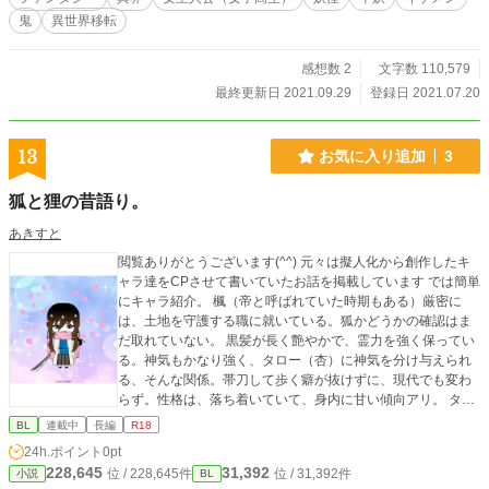
鬼
異世界移転
感想数 2
文字数 110,579
最終更新日 2021.09.29
登録日 2021.07.20
13
お気に入り追加
3
狐と狸の昔語り。
あきすと
閲覧ありがとうございます(^^) 元々は擬人化から創作したキ
ャラ達をCPさせて書いていたお話を掲載しています では簡単
にキャラ紹介。 楓（帝と呼ばれていた時期もある）厳密に
は、土地を守護する職に就いている。狐かどうかの確認はま
だ取れていない。 黒髪が長く艶やかで、霊力を強く保ってい
る。神気もかなり強く、タロー（杏）に神気を分け与えられ
る、そんな関係。帯刀して歩く癖が抜けずに、現代でも変わ
らず。性格は、落ち着いていて、身内に甘い傾向アリ。 タロ
ー（杏） 楓に千年ほど前に拾われた、半妖。神気が無くなる
BL
連載中
長編
R18
と人間の姿が保てずに、狸へと近づいていく。 なんやかん
24h.ポイント
0pt
や、楓に育てられた様なもので、早く自立したいと思いつ
228,645
31,392
位 / 228,645件
位 / 31,392件
小説
BL
つ、離れられずに、結局は神気を分けに貰いに来る羽目に。