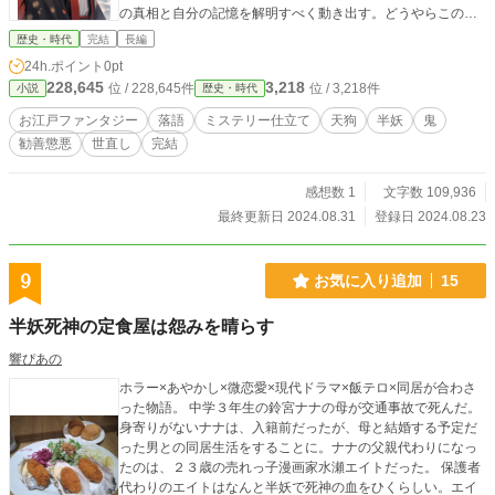
の真相と自分の記憶を解明すべく動き出す。どうやらこの件
には、火事に遭った里山と隣接する芽吹村を再建すると名乗
歴史・時代
完結
長編
り出た札差・近江屋佐平次が関わっているようで―――。妖
24h.ポイント
0pt
怪と人が交わる江戸、人の世で生きる妖が事件を解き明かす
228,645
3,218
位 / 228,645件
位 / 3,218件
小説
歴史・時代
怪奇譚。
お江戸ファンタジー
落語
ミステリー仕立て
天狗
半妖
鬼
勧善懲悪
世直し
完結
感想数 1
文字数 109,936
最終更新日 2024.08.31
登録日 2024.08.23
9
お気に入り追加
15
半妖死神の定食屋は怨みを晴らす
響ぴあの
ホラー×あやかし×微恋愛×現代ドラマ×飯テロ×同居が合わさ
った物語。 中学３年生の鈴宮ナナの母が交通事故で死んだ。
身寄りがないナナは、入籍前だったが、母と結婚する予定だ
った男との同居生活をすることに。ナナの父親代わりになっ
たのは、２３歳の売れっ子漫画家水瀬エイトだった。 保護者
代わりのエイトはなんと半妖で死神の血をひくらしい。エイ