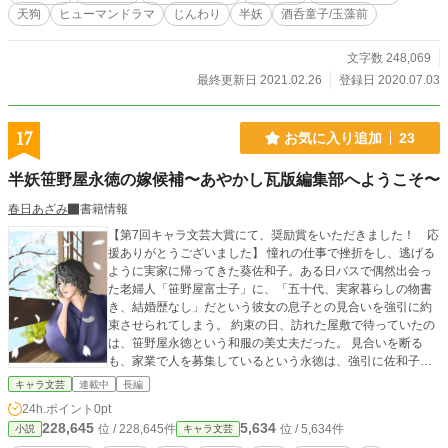
天狗
ヒューマンドラマ
じんわり
半妖
酒呑童子/玉藻前
文字数 248,069
最終更新日 2021.02.26
登録日 2020.07.03
17
お気に入り追加
23
半妖笹野屋永徳の嫁候補〜あやかし瓦版編集部へようこそ〜
春日あざみ
書籍情報
【第7回キャラ文芸大賞にて、奨励賞をいただきました！ 応
援ありがとうございました】 憧れの仕事で挫折をし、逃げる
ように実家に帰ってきた葵佐和子。ある日バスで偶然出会っ
た老婦人「笹野屋富士子」に、「五十代、実家暮らしの物書
き、結婚歴なし」だという彼女の息子との見合いを強引に約
束させられてしまう。 約束の日、訪れた屋敷で待っていたの
は、笹野屋永徳という和服の美丈夫だった。 見合いを断る
も、家業で人を募集しているという永徳は、強引に佐和子を
スカウトする。しかし、「職場見学」と称して案内された屋
キャラ文芸
連載中
長編
敷の奥で待っていたのは、あやかし向けのニュースサイト
24h.ポイント
0pt
「あやかし瓦版オンライン」の編集部。 見合いは断ったとい
228,645
5,634
位 / 228,645件
位 / 5,634件
小説
キャラ文芸
うのに、「嫁候補」扱いをやめない永徳、個性豊かなあやか