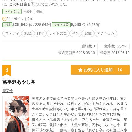
は、この時は誰も予想してはいなかった。
ライト文芸
連載中
長編
24h.ポイント
0pt
228,645
9,589
位 / 228,645件
位 / 9,589件
小説
ライト文芸
コメディ
妖怪
日常
ライト文芸
半妖
恋愛
アクション
感想数 0
文字数 17,244
最終更新日 2018.03.16
登録日 2018.03.15
8
お気に入り追加
16
萬事処あやし亭
霞花怜
突然の火事で故郷である里山を失った鳥天狗の少年は、零と
名乗る人鬼に拾われ「睦樹」という名を与えられる。名前も
火事の時の記憶もない少年は零の住処『隠れ家』に身を置く
ことに。そこは行き場のない訳あり妖怪たちの住む場所。一
風変わった萬事処『あやし亭』でもあった。妖狐の一葉、猫
又の双実、化狸の参太、人魚の五浦、死ねない人の志念、正
体不明の紫苑。一癖も二癖もある『あやし亭』の妖達と火事