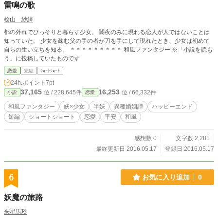
雷鳴の歌
桧山 紗綺
都の外れでひっそりと暮らす少女。 闇夜のみに現れる恋人が人ではないことは
知っていた。 少女を疎む父の手の者が刀を手にして現れたとき、少女は初めて
自らの生い立ちを知る。 ＊＊＊＊＊＊＊＊＊ 和風ファンタジー ※「小説を読も
う」に投稿していたものです
恋愛
完結
ｼｮｰﾄｼｮｰﾄ
24h.ポイント
7pt
37,165
16,253
位 / 228,645件
位 / 66,332件
小説
恋愛
和風ファンタジー
妖×少女
半妖
異種婚姻譚
ハッピーエンド
短編
ショートショート
恋愛
平安
和風
感想数 0
文字数 2,281
最終更新日 2016.05.17
登録日 2016.05.17
6
お気に入り追加
0
妖魔の旅路
来星馬玲