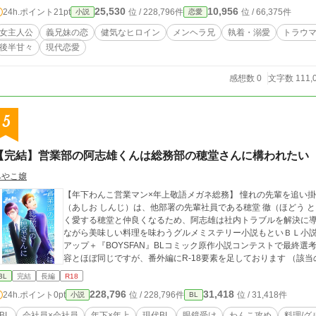
25,530
10,956
24h.ポイント
21pt
位 / 228,796件
位 / 66,375件
小説
恋愛
女主人公
義兄妹の恋
健気なヒロイン
メンヘラ兄
執着・溺愛
トラウ
後半甘々
現代恋愛
感想数 0
文字数 111,
5
【完結】営業部の阿志雄くんは総務部の穂堂さんに構われたい
みやこ嬢
【年下わんこ営業マン×年上敬語メガネ総務】 憧れの先輩を追い掛けて地方都市にある本社へ転勤した阿志雄 真司
（あしお しんじ）は、他部署の先輩社員である穂堂 徹（ほどう 
く愛する穂堂と仲良くなるため、阿志雄は社内トラブルを解決に導き、彼に
ながら美味しい料理を味わうグルメミステリー小説もといＢＬ小説です。 ［作品情報］ 2021年9月〜
アップ＋『BOYSFAN』BLコミック原作小説コンテストで最終選考に残りました ノベルアッ
容とほぼ同じですが、番外編にR-18要素を足しております （該当
BL
完結
長編
R18
228,796
31,418
24h.ポイント
0pt
位 / 228,796件
位 / 31,418件
小説
BL
BL
会社員×会社員
年下×年上
現代BL
眼鏡受け
わんこ攻め
料理/グ