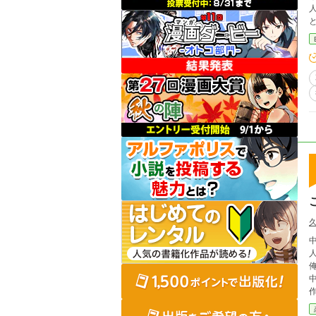
人は
と生活をし
られてしまう。
獣化
俺