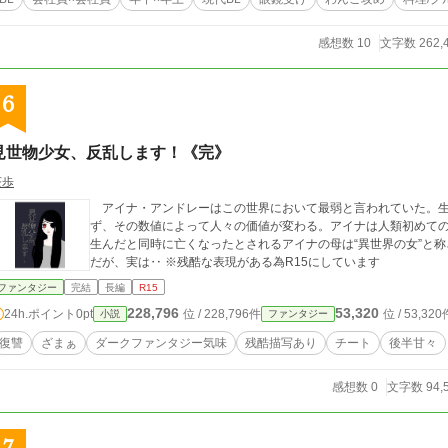
感想数 10
文字数 262,
6
見世物少女、反乱します！《完》
茶歩
アイナ・アンドレーはこの世界において最弱と言われていた。生
ず、その数値によって人々の価値が変わる。アイナは人類初めての
生んだと同時に亡くなったとされるアイナの母は“異世界の女”と
だが、実は‥ ※残酷な表現がある為R15にしています
ファンタジー
完結
長編
R15
228,796
53,320
24h.ポイント
0pt
位 / 228,796件
位 / 53,320
小説
ファンタジー
復讐
ざまぁ
ダークファンタジー気味
残酷描写あり
チート
後半甘々
感想数 0
文字数 94,