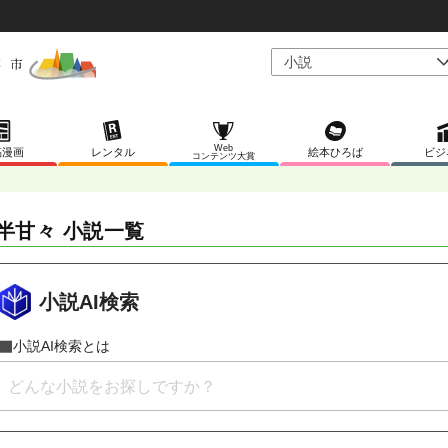
Web
稿漫画
レンタル
絵本ひろば
ビジ
コンテンツ大賞
半甘々 小説一覧
小説AI検索
小説AI検索とは