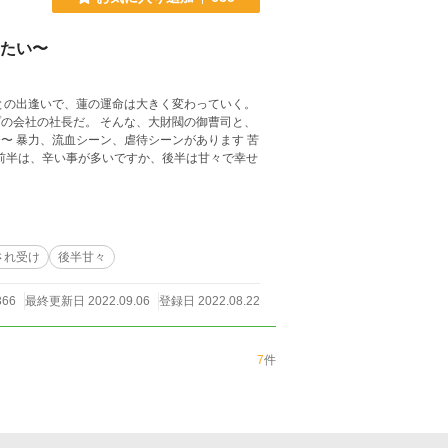
したい〜
との出逢いで、蓮の運命は大きく変わっていく。
の会社の社長だ。 そんな、大財閥の御曹司と、
 前半は、辛い事が多いですか、後半は甘々で幸せ
され受け
後半甘々
366
最終更新日 2022.09.06
登録日 2022.08.22
7
件