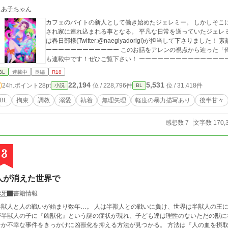
もあ子ちゃん
カフェのバイトの新人として働き始めたジェレミー。 しかしそこ
され家に連れ込まれる事となる。 平凡な日常を送っていたジェレミーは身も心も壊
は春日部様(Twitter:@naegiyadorigi)が担当して下さりま
ーーーーーーーーーーーー このお話をアレンの視点から辿った「
も連載中です！ぜひご覧下さい！ ーーーーーーーーーーーーーー
BL
連載中
長編
R18
22,194
5,531
24h.ポイント
28pt
位 / 228,796件
位 / 31,418件
小説
BL
BL
拘束
調教
溺愛
執着
無理矢理
軽度の暴力描写あり
後半甘々
感想数 7
文字数 170,
3
人が消えた世界で
赤牙
書籍情報
獣人と人の戦いが始まり数年…。 人は半獣人との戦いに負け、世界は半獣人の王により統一される。 世界
が半獣人の子に『凶獣化』という謎の症状が現れ、子ども達は理性のないただの獣に
か不幸な事件をきっかけに凶獣化を抑える方法が見つかる。 方法は『人の血を摂取する』 それにより始まる半獣人による人狩り。