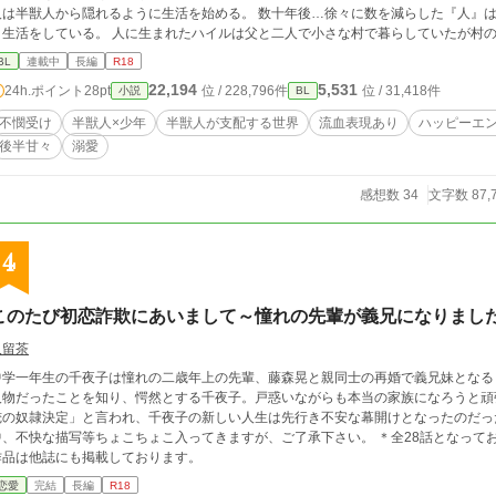
半獣人から隠れるように生活を始める。 数十年後…徐々に数を減らした『人』は今では森の奥深くで小さな集落を築きひっそり
ている。 人に生まれたハイルは父と二人で小さな村で暮らしていたが村の近くで半獣人を見かけたという情報が入り村人
達は散り散りに森の中へと身を隠す。 ハイル親子も身を隠し生活するが、ハイルが
BL
連載中
長編
R18
 売られた先は半獣人の魔導士。 それからハイルに待っていたのは凶獣化を抑える為の道具としての生活だった…。 凶
22,194
5,531
24h.ポイント
28pt
位 / 228,796件
位 / 31,418件
小説
BL
した半獣人の青年×生き残った人間の少年 ✳︎流血表現多々あります ✳︎更新は不定期です。 ✳︎R18ですがエロ少なめ…多分きっと。
Rっぽいところには【✳︎】マーク入れます！ 更新はのんびりまったりだと思います
不憫受け
半獣人×少年
半獣人が支配する世界
流血表現あり
ハッピーエ
後半甘々
溺愛
感想数 34
文字数 87,
4
このたび初恋詐欺にあいまして～憧れの先輩が義兄になりまし
久留茶
中学一年生の千夜子は憧れの二歳年上の先輩、藤森晃と親同士の再婚で義兄妹となる
人物だったことを知り、愕然とする千夜子。戸惑いながらも本当の家族になろうと頑
の奴隷決定」と言われ、千夜子の新しい人生は先行き不安な幕開けとなったのだった。 ＊義兄妹ものに憧れて書いた作品
中、不快な描写等ちょこちょこ入ってきますが、ご了承下さい。 ＊全28話となっており
作品は他誌にも掲載しております。
恋愛
完結
長編
R18