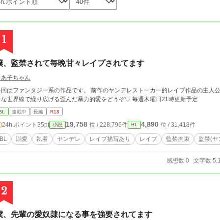
1
僕、監禁されて毎晩甘々レイプされてます
もあ子ちゃん
今回はファンタジー系の作品です。 前作のヤンデレストーカー的レイプ作品の主人
ーな世界線で繰り広げる歪んだ暴力的愛をどうぞ♡ 毎週木曜日21時更新予定
BL
連載中
長編
R18
19,758
4,890
24h.ポイント
35pt
位 / 228,796件
位 / 31,418件
小説
BL
BL
溺愛
執着
ヤンデレ
レイプ描写あり
レイプ
監禁拘束
監禁(ヤ
感想数 0
文字数 5,
2
僕、先輩の愛奴隷になる事を強要されてます