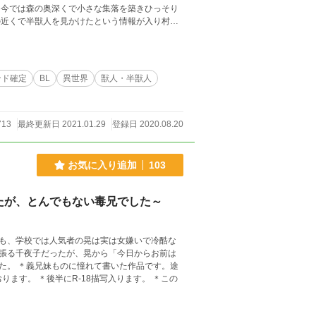
一人で狩りを行なっている時に半獣人に拐われ売
…m(__)m
ンド確定
BL
異世界
獣人・半獣人
713
最終更新日 2021.01.29
登録日 2020.08.20
お気に入り追加
103
たが、とんでもない毒兄でした～
も、学校では人気者の晃は実は女嫌いで冷酷な
張る千夜子だったが、晃から「今日からお前は
です。途
ます。 ＊後半にR-18描写入ります。 ＊この