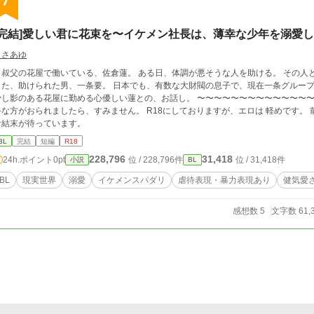
7
[完結]愛しい君に花束を〜イケメン社長は、薄幸な少年を溺愛
りさあゆ
叔父の花屋で働いている、佐倉蓮。 ある日、体調が悪そうな人を助ける。 その人
また、助けられた男、一条要。 日本でも、有数な大財閥の息子で、現在一条グループ
影のある花屋に勤める心優しい蓮との、お話し。 〜〜〜〜〜〜〜〜〜〜〜〜〜〜〜 暴力、流血シーン、虐待シーンがあります 苦
手な方がおられましたら、すみません。 R18にしておりますが、エロは 軽めです。
な結末が待っています。
BL
完結
短編
R18
228,796
31,418
24h.ポイント
0pt
位 / 228,796件
位 / 31,418件
小説
BL
BL
現実世界
溺愛
イケメンスパダリ
虐待表現・暴力表現あり
健気愛
感想数 5
文字数 61,