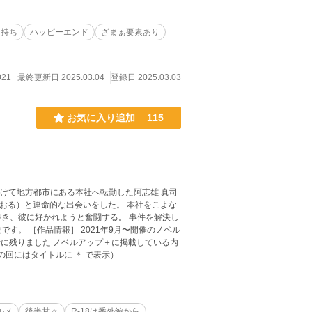
マ持ち
ハッピーエンド
ざまぁ要素あり
021
最終更新日 2025.03.04
登録日 2025.03.03
お気に入り追加
115
とおる）と運命的な出会いをした。 本社をこよな
好かれようと奮闘する。 事件を解決し
開催のノベル
プ＋に掲載している内
の回にはタイトルに ＊ で表示）
ルメ
後半甘々
R-18は番外編から