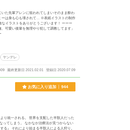
にいた先輩アレンに狙われてしまいそのまま酔わ
されて… ※表紙イラストの制作
した！ 素敵なイラストをありがとうございます！ ーーー
俺、可愛い後輩を無理やり犯して調教してます」
ー
ヤンデレ
309
最終更新日 2021.02.01
登録日 2020.07.09
お気に入り追加
944
を支配した半獣人だった
なってしまう。 なかなか治療法が見つからない