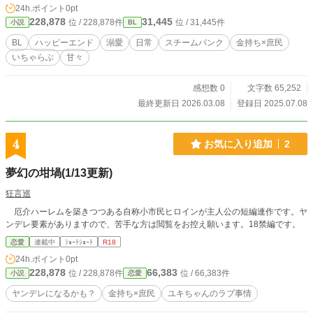
24h.ポイント
0pt
228,878
31,445
位 / 228,878件
位 / 31,445件
小説
BL
BL
ハッピーエンド
溺愛
日常
スチームパンク
金持ち×庶民
いちゃらぶ
甘々
感想数 0
文字数 65,252
最終更新日 2026.03.08
登録日 2025.07.08
4
お気に入り追加
2
夢幻の坩堝(1/13更新)
狂言巡
厄介ハーレムを築きつつある自称小市民ヒロインが主人公の短編連作です。ヤ
ンデレ要素がありますので、苦手な方は閲覧をお控え願います。18禁編です。
恋愛
連載中
ｼｮｰﾄｼｮｰﾄ
R18
24h.ポイント
0pt
228,878
66,383
位 / 228,878件
位 / 66,383件
小説
恋愛
ヤンデレになるかも？
金持ち×庶民
ユキちゃんのラブ事情