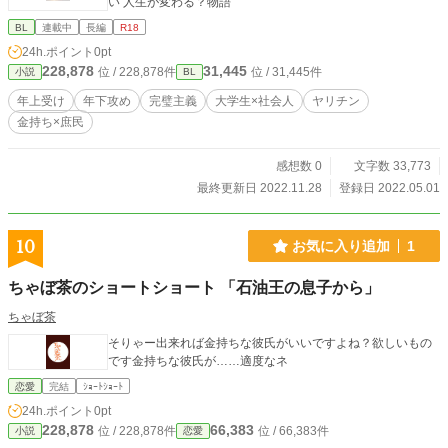
い 人生が変わる？物語
BL
連載中
長編
R18
24h.ポイント
0pt
228,878
31,445
位 / 228,878件
位 / 31,445件
小説
BL
年上受け
年下攻め
完璧主義
大学生×社会人
ヤリチン
金持ち×庶民
感想数 0
文字数 33,773
最終更新日 2022.11.28
登録日 2022.05.01
10
お気に入り追加
1
ちゃぼ茶のショートショート 「石油王の息子から」
ちゃぼ茶
そりゃー出来れば金持ちな彼氏がいいですよね？欲しいもの
です金持ちな彼氏が……適度なネ
恋愛
完結
ｼｮｰﾄｼｮｰﾄ
24h.ポイント
0pt
228,878
66,383
位 / 228,878件
位 / 66,383件
小説
恋愛