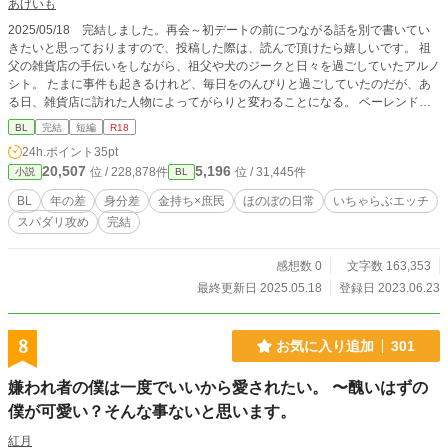
あげいも
2025/05/18 完結しました。再会～初デートの前につながる話を別で書いてい
きたいと思っておりますので、投稿した際は、読んで頂けたら嬉しいです。 祖
父の雑貨店の手伝いをしながら、祖父や犬のジークと日々を過ごしていたアルノ
シト。 たまに事件も起きるけれど、毎日をのんびりと過ごしていたのだが、あ
る日、雑貨店に訪れた人物によってがらりと変わることになる。 ベーレンドル
フ財閥と言えば、誰もが知る大財閥。その総帥の肩書を持つ彼──ルートヴィヒ
BL
完結
短編
R18
のおかげで、自分も周囲も。様々な事が動き出した─── とある事件をきっかけ
24h.ポイント
35pt
に知り合い、恋人同士になった二人のお話。 なんちゃってスチームパンクの世
20,507
5,196
位 / 228,878件
位 / 31,445件
小説
BL
界でいちゃいちゃするだけのお話。 年齢差（6歳）身分差（金持ち×一般人）黒
髪×白髪CP。当て馬なし、ドロドロなしのほのぼのいちゃエロが基本です。 た
BL
年の差
身分差
金持ち×庶民
ほのぼの日常
いちゃらぶエッチ
まにシリアスも挟みますが、緩いお話がほとんどです。 ※この作品はpixiv、小
スパダリ攻め
完結
説家になろうにも掲載しています。 タイトルについているアルファベットの説
明は以下の通りです。 A……全年齢。日常会話～キス程度のいちゃつき。 B……
全年齢～R15。ひたすらいちゃいちゃするだけ。キス以上本番未満。 C……R1
感想数 0
文字数 163,353
8。エッッなシーンが読みたい人向け。 D～……全年齢～R15。事後話や追加エ
最終更新日 2025.05.18
登録日 2023.06.23
ピソード等。 なので、ものによってはCしかない、Aしかない、といったことも
起きます。 お好みに合わせてお選びください。 （読まなくても話が通じるよう
にしているつもりです）
8
お気に入り追加
301
嫌われ者の僕は一度でいいから愛されたい。 〜醜いはずの
僕が可愛い？そんな事ないと思います。
紅月