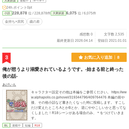
大衆娯楽
連載中
ｼｮｰﾄｼｮｰﾄ
24h.ポイント
0pt
228,878
6,075
位 / 228,878件
位 / 6,075件
小説
大衆娯楽
金持ち×庶民
歳の差
感想数 0
文字数 2,535
最終更新日 2026.04.14
登録日 2021.01.01
3
お気に入り追加
8
俺が想うより溺愛されているようです。-始まる前と終った
後の話-
あげいも
キャラクター設定その他は本編をご参照ください。 https://ww
w.alphapolis.co.jp/novel/319344796/409764476 本編の前や
後、その他小話など書きたくなった時に投稿します。 すこし
だけ変えたところ AとかBとか、逆にややこしいかと思ってな
くしました！R18シーンがある場合のみ、＊をつけていきま
す。
BL
連載中
短編
R18