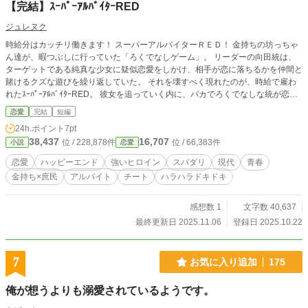
【完結】ｽｰﾊﾟｰｱﾙﾊﾞｲﾀｰRED
ジュレヌク
時給分はカッチリ働きます！ スーパーアルバイターＲＥＤ！ 金持ちの坊っちゃ
ん達が、暇つぶしに行っていた「ろくでなしゲーム」。 リーダーの向田統は、
ターゲットである純真な少女に疑似恋愛をしかけ、相手が恋に落ちるかを仲間と
賭けるクズな遊びを繰り返していた。 それを壊すべく現れたのが、時給で雇わ
れたｽｰﾊﾟｰｱﾙﾊﾞｲﾀｰRED。 彼女を追っていく内に、バカでろくでなしな統が恋に
落ちる。 破天荒な彼女とバカボンな彼の織りなす馬鹿馬鹿しくも純粋な恋の物
恋愛
完結
短編
語。
24h.ポイント
7pt
38,437
16,707
位 / 228,878件
位 / 66,383件
小説
恋愛
恋愛
ハッピーエンド
強いヒロイン
スパダリ
現代
青春
金持ち×庶民
アルバイト
チート
ハラハラドキドキ
感想数 1
文字数 40,637
最終更新日 2025.11.06
登録日 2025.10.22
7
お気に入り追加
175
俺が想うよりも溺愛されているようです。