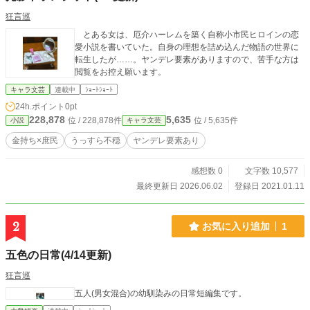
狂言巡
とある女は、厄介ハーレムを築く自称小市民ヒロインの恋
愛小説を書いていた。自身の理想を詰め込んだ物語の世界に
転生したが……。ヤンデレ要素がありますので、苦手な方は
閲覧をお控え願います。
キャラ文芸
連載中
ｼｮｰﾄｼｮｰﾄ
24h.ポイント
0pt
228,878
5,635
位 / 228,878件
位 / 5,635件
小説
キャラ文芸
金持ち×庶民
うっすら不穏
ヤンデレ要素あり
感想数 0
文字数 10,577
最終更新日 2026.06.02
登録日 2021.01.11
2
お気に入り追加
1
五色の日常(4/14更新)
狂言巡
五人(男女混合)の幼馴染みの日常短編集です。