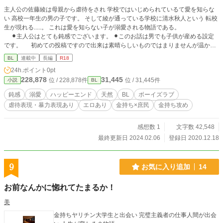
主人公の佐藤綾は母親から虐待をされ 学校ではいじめられているて愛を知らな
い 高校一年生の男の子です。 そして綾が通っている学校に清水秋人という 転校
生が現れる.....。 これは愛を知らない子が溺愛される物語である。
⚫︎主人公はとても鈍感でございます。 ⚫︎このお話は男でも子供が産める設定
です。 初めての投稿ですので出来は素晴らしいものではまりませんが温かい
目でご覧いただけると助かります。
BL
連載中
長編
R18
24h.ポイント
0pt
228,878
31,445
位 / 228,878件
位 / 31,445件
小説
BL
鈍感
溺愛
ハッピーエンド
天然
BL
ボーイズラブ
虐待表現・暴力表現あり
エロあり
金持ち×庶民
金持ち攻め
感想数 1
文字数 42,548
最終更新日 2024.02.06
登録日 2020.12.18
9
お気に入り追加
14
お前なんかに惚れてたまるか！
美
金持ちヤリチン大学生と出会い 完璧主義者の仕事人間が出会