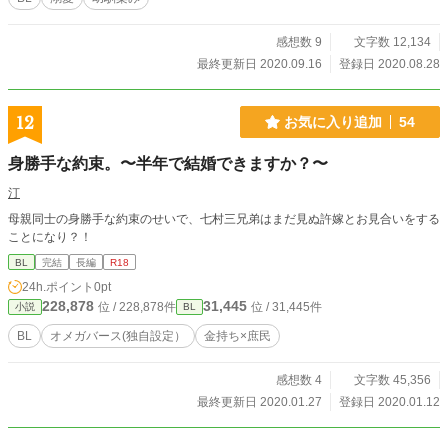
に弘也の俺への態度が異常だから。絶対こいつは俺が好きだとわかりやすいぐら
いなのに本人に自覚はない。だからこそ気がつけば腹が立ち、認めさせてやる！
と躍起になった結果、自分の恋も認めることとなった。 「可愛くねぇよ。着替
感想数 9
文字数 12,134
えるから出てけ」 「お、おお……そうか。着替えを覗く不埒なやつがいないか
最終更新日 2020.09.16
登録日 2020.08.28
警備は任せておけ」 俺の着替えひとつ、まるで女の着替えを覗くなと言われた
かのように気まずそうにされ、覗き魔の心配までされる。これが毎日の日常。
明らかに意識してる様子なのに親友が聞くところ本人は保護者気取り。 これは
12
お気に入り追加
54
無自覚の恋に暴走する重い男とその恋を自覚させたい恋する男のラブコメディ
ー！
身勝手な約束。〜半年で結婚できますか？〜
汀
母親同士の身勝手な約束のせいで、七村三兄弟はまだ見ぬ許嫁とお見合いをする
ことになり？！
BL
完結
長編
R18
24h.ポイント
0pt
228,878
31,445
位 / 228,878件
位 / 31,445件
小説
BL
BL
オメガバース(独自設定）
金持ち×庶民
感想数 4
文字数 45,356
最終更新日 2020.01.27
登録日 2020.01.12