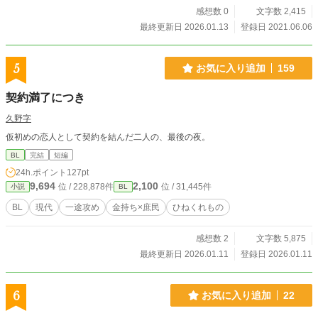
感想数 0
文字数 2,415
最終更新日 2026.01.13
登録日 2021.06.06
5
お気に入り追加
159
契約満了につき
久野字
仮初めの恋人として契約を結んだ二人の、最後の夜。
BL
完結
短編
24h.ポイント
127pt
9,694
2,100
位 / 228,878件
位 / 31,445件
小説
BL
BL
現代
一途攻め
金持ち×庶民
ひねくれもの
感想数 2
文字数 5,875
最終更新日 2026.01.11
登録日 2026.01.11
6
お気に入り追加
22