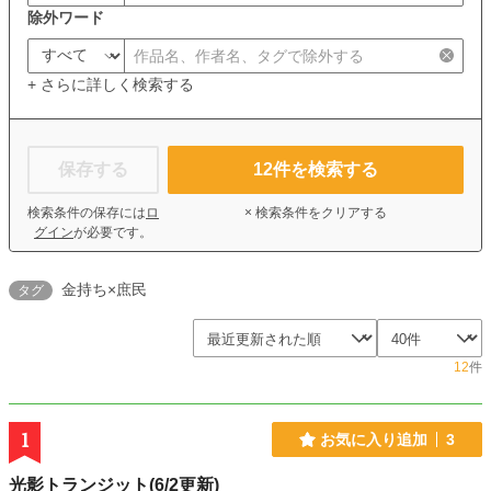
除外ワード
+ さらに詳しく検索する
保存する
12
件を検索する
検索条件の保存には
ロ
× 検索条件をクリアする
グイン
が必要です。
金持ち×庶民
タグ
12
件
1
お気に入り追加
3
光影トランジット(6/2更新)