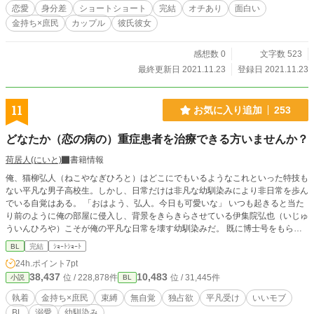
恋愛
身分差
ショートショート
完結
オチあり
面白い
金持ち×庶民
カップル
彼氏彼女
感想数 0
文字数 523
最終更新日 2021.11.23
登録日 2021.11.23
11
お気に入り追加
253
どなたか（恋の病の）重症患者を治療できる方いませんか？
荷居人(にいと)
書籍情報
俺、猫柳弘人（ねこやなぎひろと）はどこにでもいるようなこれといった特技も
ない平凡な男子高校生。しかし、日常だけは非凡な幼馴染みにより非日常を歩ん
でいる自覚はある。 「おはよう、弘人。今日も可愛いな」 いつも起きると当た
り前のように俺の部屋に侵入し、背景をきらきらさせている伊集院弘也（いじゅ
ういんひろや）こそが俺の平凡な日常を壊す幼馴染みだ。 既に博士号をもらえ
るほどの頭脳を持ち、運動をさせればオリンピックを目指せるレベル。さらには
BL
完結
ｼｮｰﾄｼｮｰﾄ
高校生にして既に自分の会社を持つ大企業の跡継ぎ。しかも背景が輝いて見える
24h.ポイント
7pt
ほどの美形故に、男女問わず、なんならメスオス問わず一度はこいつに惚れると
38,437
10,483
位 / 228,878件
位 / 31,445件
小説
BL
思ってもらっていいほどの神のごとくのイケメン。 俺もその一人だが……決し
てホモなわけじゃない。俺は、俺は……ノーマルなんだー！と葛藤した時期もあ
執着
金持ち×庶民
束縛
無自覚
独占欲
平凡受け
いいモブ
ったが、今では諦めてこの幼馴染みに恋していると認めている。 理由は明らか
BL
溺愛
幼馴染み