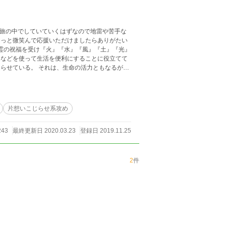
を旅の中でしていていくはずなので地雷や苦手な
そっと微笑んで応援いただけましたらありがたい
』などを使って生活を便利にすることに役立てて
らせている。 それは、生命の活力ともなるが毒
、そのスポットも虹色の美しい光のときは恩恵と
物に変えてしまう。 王族は、代々光の祝福を受
王が病で隠居し、光の祝福
王子でエミリオを兄であるハルトヴィーツは『聖
片想いこじらせ系攻め
を果たすべく各地を旅することとなった。
243
最終更新日 2020.03.23
登録日 2019.11.25
2
件