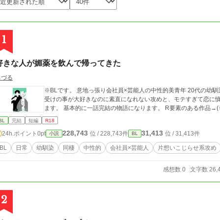
1
好きな人が媚薬を飲んで帰ってきた
ちづる
※BLです。 意地っ張り会社員×芸能人の中性的美青年 20代の幼
受けの事が大好きなのに素直になれない攻めと、モテすぎて恋に
ます。 基本的に一話完結の物語になります。 R要素のある作品→(
BL
完結
短編
R18
228,743
31,413
24h.ポイント
0pt
位 / 228,743件
位 / 31,413件
小説
BL
BL
日常
幼馴染
同棲
中性的
会社員×芸能人
片想いこじらせ系攻め
感想数 0
文字数 26,
2