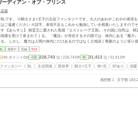
ガーディアン・オブ・プリンス
春花菜
※BLです。 ※騎士さま×王子の主従ファンタジーです。大人のあれやこれやの表現
方はご遠慮ください ※誤字、表現不足もこれから勉強していき精進いたしますので
ストレーア王国』 その国に住民は、精霊の祝福を受け『火』『水』『風』『土』『光』
の加護を受けて産まれてくる。 『魔法』が存在するその国では、体内にある『魔力
いる。 しかし、魔力は人間の体内にだけあるのではなく土地深く竜脈のように張り巡
ともなることがある。 竜脈から所々から溢れた魔力を『スポット』と呼んでいるが
BL
連載中
長編
R18
なるが、魔力の吹き溜まりが濃くなり、やがて黒く色を変えると呪いとなり生命を魔
228,743
31,413
24h.ポイント
0pt
位 / 228,743件
位 / 31,413件
小説
BL
て産まれ、多くの魔力を持って産まれてくるため民を守る結界と呪いの解除を行うこととなっている。 
を持つ幼いエミリオが新しい王となり王城で結界の維持を行うこととなった。 第一
ファンタジー
BL
主従関係
異世界
騎士×王子
弟×兄
3Pあり
溺愛
杯の儀』を行い、騎士アトラスと共にスポットの呪いの解除と魔力の器としての役割
感想数 1
文字数 183,