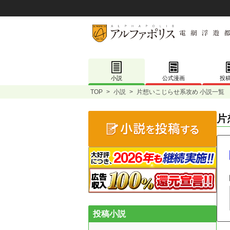
小説
公式漫画
投
TOP
>
小説
>
片想いこじらせ系攻め 小説一覧
片
投稿小説