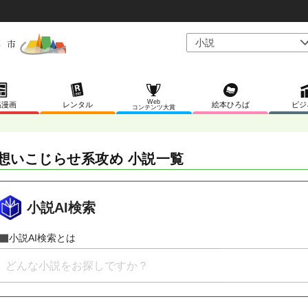
Web
稿漫画
レンタル
絵本ひろば
ビジ
コンテンツ大賞
想いこじらせ系攻め 小説一覧
小説AI検索
小説AI検索とは