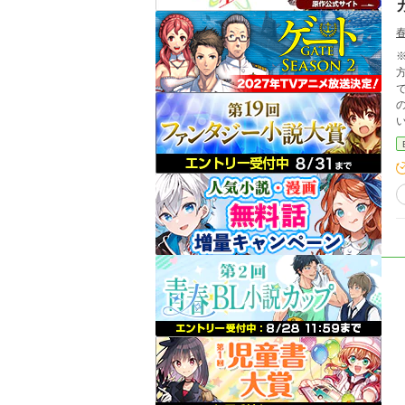
です 【あらすじ】 精霊王に愛された島国『エ
け