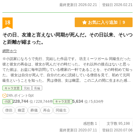
最終更新日 2026.02.21
登録日 2026.02.21
18
お気に入り追加
9
その日、友達と言えない同期が死んだ。その日以来、そいつ
と距離が縮まった。
網野ホウ
※小説家になろうで先行、完結した作品です。 坊主ミーツガール 同級生だった
彼と彼女の再会は、彼女が死んだその時だった。 それ以外の接点はないと思っ
てた彼は、お盆に毎年訪問している檀家の一軒であることを、その時初めて知っ
た。 彼女は自分が死んで、自分のために読経している僧侶を見て、初めて元同
級生ということを知った。 男は僧侶、女は幽霊。 この二人の間に生まれた感情
は？ そして二人の関係は？ 何人かの同期生を巻き込む、いつか別れるさだめの
キャラ文芸
完結
長編
二人の物語。
24h.ポイント
0pt
228,744
5,634
位 / 228,744件
位 / 5,634件
小説
キャラ文芸
僧侶
幽霊
葬儀
再会
同級生
感想数 1
文字数 95,198
最終更新日 2020.07.11
登録日 2020.07.06