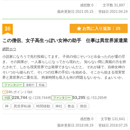
感想数 0
文字数 31,897
最終更新日 2021.05.15
登録日 2021.04.24
26
お気に入り追加
25
この僧侶、女子高生っぽい女神の助手 仕事は異世界派遣業
網野ホウ
小説家になろうで先行投稿してます。 子供の頃にそいつと出会ったのが運の尽
き。 その因果が、一人暮らしになってから現れた。 知らない間に異能の力を持
たされて、しかも現実世界では発揮できないんだと。 それが縁で、自称女神の
そいつから縋られて、そいつの仕事の手伝いを始める。 そこから始まる現実世
界と異世界の二重生活。 拘束時間も収入も何の問題もないから、まぁいいか。
ファンタジー
連載中
長編
24h.ポイント
0pt
228,744
53,295
位 / 228,744件
位 / 53,295件
小説
ファンタジー
神
異世界転移
時間移動
神社
教会
僧侶
感想数 0
文字数 131,641
最終更新日 2018.08.19
登録日 2018.07.25