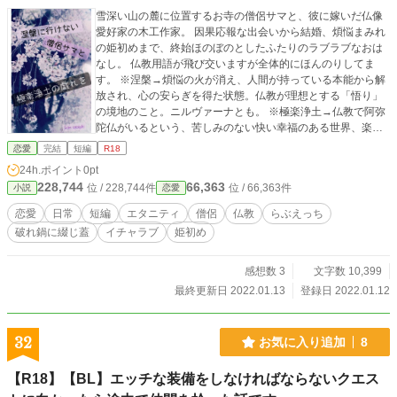
雪深い山の麓に位置するお寺の僧侶サマと、彼に嫁いだ仏像
愛好家の木工作家。 因果応報な出会いから結婚、煩悩まみれ
の姫初めまで、終始ほのぼのとしたふたりのラブラブなおは
なし。 仏教用語が飛び交いますが全体的にほんのりしてま
す。 ※涅槃→煩悩の火が消え、人間が持っている本能から解
放され、心の安らぎを得た状態。仏教が理想とする「悟り」
の境地のこと。ニルヴァーナとも。 ※極楽浄土→仏教で阿弥
陀仏がいるという、苦しみのない快い幸福のある世界、楽
園。スカーヴァティー。
恋愛
完結
短編
R18
24h.ポイント
0pt
228,744
66,363
位 / 228,744件
位 / 66,363件
小説
恋愛
恋愛
日常
短編
エタニティ
僧侶
仏教
らぶえっち
破れ鍋に綴じ蓋
イチャラブ
姫初め
感想数 3
文字数 10,399
最終更新日 2022.01.13
登録日 2022.01.12
32
お気に入り追加
8
【R18】【BL】エッチな装備をしなければならないクエス