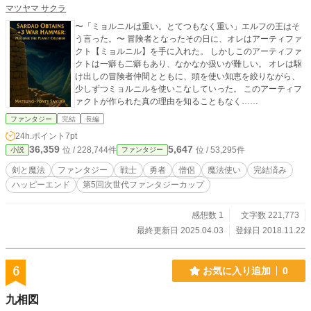
マツヤマ サクラ
〜「ミョルニルは重い。とてつもなく重い」エルフの王はそ
う言った。〜 冒険者となったその日に、オレはアーティファ
クト【ミョルニル】を手に入れた。 しかしこのアーティファ
クトは一癖も二癖もあり、なかなか扱いが難しい。 オレは駆
け出しの冒険者仲間とともに、頭を使い知恵を絞りながら、
少しずつミョルニルを使いこなしていった。 このアーティフ
ァクトが作られた真の理由を知ることもなく……
ファンタジー
完結
長編
24h.ポイント
7pt
36,359
5,647
位 / 228,744件
位 / 53,295件
小説
ファンタジー
剣と魔法
ファンタジー
戦士
勇者
僧侶
魔法使い
完結済み
ハッピーエンド
第5回次世代ファンタジーカップ
感想数 1
文字数 221,773
最終更新日 2025.04.03
登録日 2018.11.22
6
お気に入り追加
0
九相図