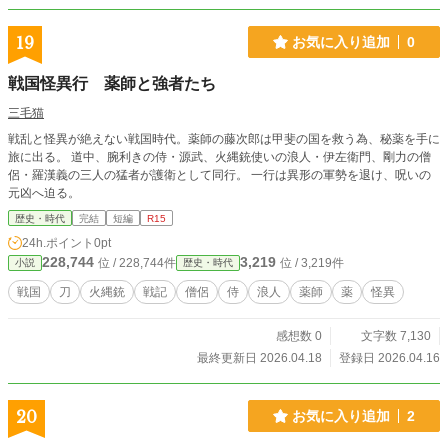
19
お気に入り追加
0
戦国怪異行 薬師と強者たち
三毛猫
戦乱と怪異が絶えない戦国時代。薬師の藤次郎は甲斐の国を救う為、秘薬を手に
旅に出る。 道中、腕利きの侍・源武、火縄銃使いの浪人・伊左衛門、剛力の僧
侶・羅漢義の三人の猛者が護衛として同行。 一行は異形の軍勢を退け、呪いの
元凶へ迫る。
歴史・時代
完結
短編
R15
24h.ポイント
0pt
228,744
3,219
位 / 228,744件
位 / 3,219件
小説
歴史・時代
戦国
刀
火縄銃
戦記
僧侶
侍
浪人
薬師
薬
怪異
感想数 0
文字数 7,130
最終更新日 2026.04.18
登録日 2026.04.16
20
お気に入り追加
2