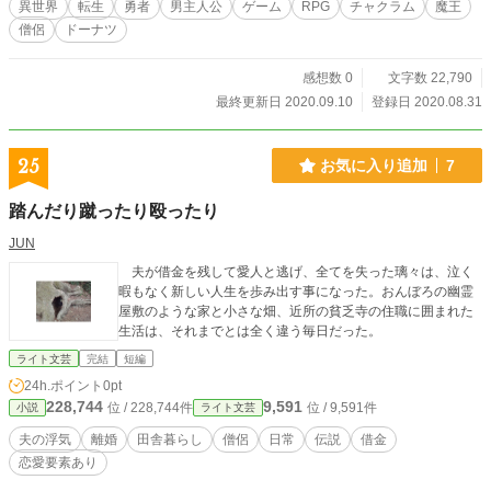
異世界
転生
勇者
男主人公
ゲーム
RPG
チャクラム
魔王
僧侶
ドーナツ
感想数 0
文字数 22,790
最終更新日 2020.09.10
登録日 2020.08.31
25
お気に入り追加
7
踏んだり蹴ったり殴ったり
JUN
夫が借金を残して愛人と逃げ、全てを失った璃々は、泣く
暇もなく新しい人生を歩み出す事になった。おんぼろの幽霊
屋敷のような家と小さな畑、近所の貧乏寺の住職に囲まれた
生活は、それまでとは全く違う毎日だった。
ライト文芸
完結
短編
24h.ポイント
0pt
228,744
9,591
位 / 228,744件
位 / 9,591件
小説
ライト文芸
夫の浮気
離婚
田舎暮らし
僧侶
日常
伝説
借金
恋愛要素あり