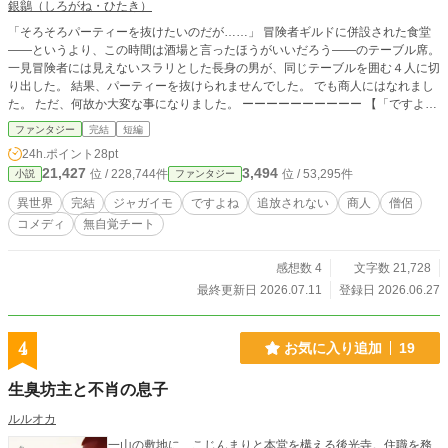
銀鶲（しろがね・ひたき）
​「そろそろパーティーを抜けたいのだが……」 ​冒険者ギルドに併設された食堂
――というより、この時間は酒場と言ったほうがいいだろう――のテーブル席。
一見冒険者には見えないスラリとした長身の男が、同じテーブルを囲む４人に切
り出した。 結果、パーティーを抜けられませんでした。 でも商人にはなれまし
た。 ただ、何故か大変な事になりました。 ​ーーーーーーーーーー 【「ですよ
ね！シリーズ」について】 本作は「ですよね！シリーズ」の第３作目ですが、*
ファンタジー
完結
短編
*単体（本作から）でも問題なくお楽しみいただけます！** ◆ シリーズラインナ
24h.ポイント
28pt
ップ ・1作目：『真実の愛は何よりも優先される』と婚約破棄した王子、「です
21,427
3,494
位 / 228,744件
位 / 53,295件
小説
ファンタジー
よね！」と言われる。 ・2作目：『お姉様、そのネックレス素敵ね』と微笑んだ
義妹は、何も欲しがっていない件について ・3作目：追放されない重戦士は、商
異世界
完結
ジャガイモ
ですよね
追放されない
商人
僧侶
人になりたかっただけなのに（※本作） ・4作目：婚約破棄で返り討ちにされた
コメディ
無自覚チート
元王子、「真実の愛」で世界を救う？
感想数 4
文字数 21,728
最終更新日 2026.07.11
登録日 2026.06.27
4
お気に入り追加
19
生臭坊主と不肖の息子
ルルオカ
一山の敷地に、こじんまりと本堂を構える後光寺。住職を務