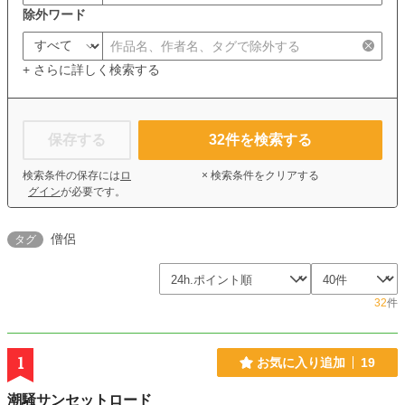
除外ワード
+ さらに詳しく検索する
保存する
32
件を検索する
検索条件の保存には
ロ
× 検索条件をクリアする
グイン
が必要です。
僧侶
タグ
32
件
1
お気に入り追加
19
潮騒サンセットロード