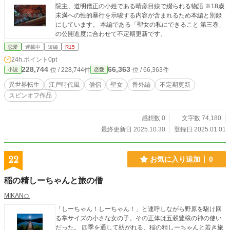
院主、道明僧正の小姓である晴彦目線で綴られる物語 ※18歳
未満への性的暴行を示唆する内容が含まれるため本編と別録
にしています。 本編である「聖女の私にできること 第三巻」
の公開進度に合わせて不定期更新です。
恋愛
連載中
短編
R15
24h.ポイント
0pt
228,744
66,363
位 / 228,744件
位 / 66,363件
小説
恋愛
異世界転生
江戸時代風
僧侶
聖女
番外編
不定期更新
スピンオフ作品
感想数 0
文字数 74,180
最終更新日 2025.10.30
登録日 2025.01.01
22
お気に入り追加
0
稲の精しーちゃんと旅の僧
MIKAN🍊
「しーちゃん！しーちゃん！」と連呼しながら野原を駆け回
る掌サイズの小さな女の子。その正体は五穀豊穣の神の使い
だった。 四季を通して紡がれる、稲の精しーちゃんと若き旅