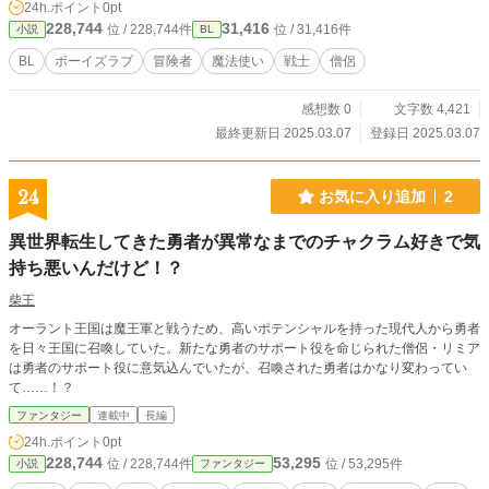
24h.ポイント
0pt
228,744
31,416
位 / 228,744件
位 / 31,416件
小説
BL
BL
ボーイズラブ
冒険者
魔法使い
戦士
僧侶
感想数 0
文字数 4,421
最終更新日 2025.03.07
登録日 2025.03.07
24
お気に入り追加
2
異世界転生してきた勇者が異常なまでのチャクラム好きで気
持ち悪いんだけど！？
柴王
オーラント王国は魔王軍と戦うため、高いポテンシャルを持った現代人から勇者
を日々王国に召喚していた。新たな勇者のサポート役を命じられた僧侶・リミア
は勇者のサポート役に意気込んでいたが、召喚された勇者はかなり変わってい
て……！？
ファンタジー
連載中
長編
24h.ポイント
0pt
228,744
53,295
位 / 228,744件
位 / 53,295件
小説
ファンタジー