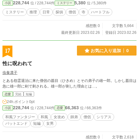
228,744
5,380
位 / 228,744件
位 / 5,380件
小説
ミステリー
ミステリー
推理
日常
探偵
僧侶
寺
ハートフル
感想数 0
文字数 5,664
最終更新日 2023.02.26
登録日 2023.02.26
17
お気に入り追加
0
性に呪われて
虫食凛子
とある怨霊退治に来た僧侶の蟇目（ひきめ）とその弟子の雄一郎。しかし蟇目は
急に雄一郎に剣で刺される。雄一郎が刺した理由とは…。
恋愛
完結
短編
24h.ポイント
0pt
228,744
66,363
位 / 228,744件
位 / 66,363件
小説
恋愛
和風ファンタジー
和風
女攻め
師弟
僧侶
シリアス
バットエンド
短編
女男
感想数 0
文字数 2,618