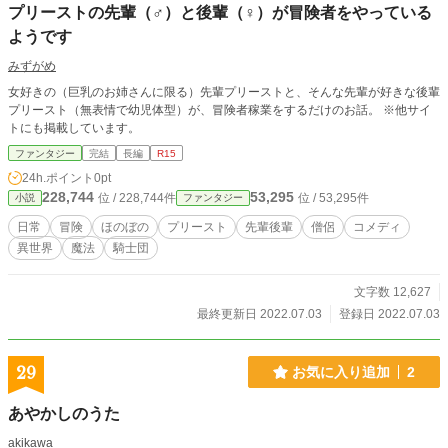
プリーストの先輩（♂）と後輩（♀）が冒険者をやっている
ようです
みずがめ
女好きの（巨乳のお姉さんに限る）先輩プリーストと、そんな先輩が好きな後輩
プリースト（無表情で幼児体型）が、冒険者稼業をするだけのお話。 ※他サイ
トにも掲載しています。
ファンタジー
完結
長編
R15
24h.ポイント
0pt
228,744
53,295
位 / 228,744件
位 / 53,295件
小説
ファンタジー
日常
冒険
ほのぼの
プリースト
先輩後輩
僧侶
コメディ
異世界
魔法
騎士団
文字数 12,627
最終更新日 2022.07.03
登録日 2022.07.03
29
お気に入り追加
2
あやかしのうた
akikawa