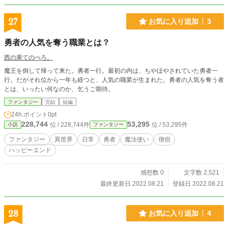
27
お気に入り追加
3
勇者の人気を奪う職業とは？
西の果てのぺろ。
魔王を倒して帰って来た。勇者一行。最初の内は、ちやほやされていた勇者一
行。だがそれ位から一年も経つと、人気の職業が生まれた。勇者の人気を奪う者
とは、いったい何なのか、乞うご期待。
ファンタジー
完結
短編
24h.ポイント
0pt
228,744
53,295
位 / 228,744件
位 / 53,295件
小説
ファンタジー
ファンタジー
異世界
日常
勇者
魔法使い
僧侶
ハッピーエンド
感想数 0
文字数 2,521
最終更新日 2022.08.21
登録日 2022.08.21
28
お気に入り追加
4