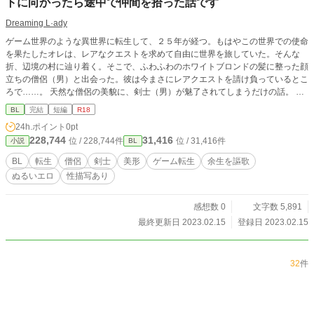
トに向かったら途中で仲間を拾った話です
Dreaming L·ady
ゲーム世界のような異世界に転生して、２５年が経つ。もはやこの世界での使命
を果たしたオレは、レアなクエストを求めて自由に世界を旅していた。そんな
折、辺境の村に辿り着く。そこで、ふわふわのホワイトブロンドの髪に整った顔
立ちの僧侶（男）と出会った。彼は今まさにレアクエストを請け負っているとこ
ろで……。 天然な僧侶の美貌に、剣士（男）が魅了されてしまうだけの話。 ３
の冒頭、唐突にエロ（短め）が入るので、お気をつけて。 （本編全３話 / 剣×
BL
完結
短編
R18
僧）
24h.ポイント
0pt
228,744
31,416
位 / 228,744件
位 / 31,416件
小説
BL
BL
転生
僧侶
剣士
美形
ゲーム転生
余生を謳歌
ぬるいエロ
性描写あり
感想数 0
文字数 5,891
最終更新日 2023.02.15
登録日 2023.02.15
32
件