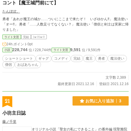
コント【魔王城門前にて】
たんぽぽ。
勇者「あれが魔王の城か……ついにここまで来たぞ！ いざゆかん‼︎」 魔法使い
「オー‼︎」 勇者「……人数足りてなくない？」 魔法使い「僧侶と剣士は実家に帰
りました」
ライト文芸
完結
ｼｮｰﾄｼｮｰﾄ
24h.ポイント
0pt
228,744
9,591
位 / 228,744件
位 / 9,591件
小説
ライト文芸
ショートショート
ギャグ
コメディ
完結
魔王
勇者
魔法使い
僧侶
おばあちゃん
文字数 2,389
最終更新日 2021.12.16
登録日 2021.12.16
21
お気に入り追加
3
小坊主日誌
藤ノ千里
オリジナル小説「聖女の私にできること」の番外編 現聖雅院