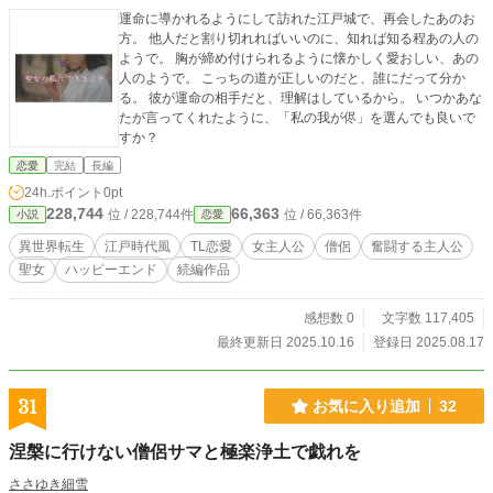
運命に導かれるようにして訪れた江戸城で、再会したあのお
方。 他人だと割り切れればいいのに、知れば知る程あの人の
ようで。 胸が締め付けられるように懐かしく愛おしい、あの
人のようで。 こっちの道が正しいのだと、誰にだって分か
る。 彼が運命の相手だと、理解はしているから。 いつかあな
たが言ってくれたように、「私の我が侭」を選んでも良いで
すか？
恋愛
完結
長編
24h.ポイント
0pt
228,744
66,363
位 / 228,744件
位 / 66,363件
小説
恋愛
異世界転生
江戸時代風
TL恋愛
女主人公
僧侶
奮闘する主人公
聖女
ハッピーエンド
続編作品
感想数 0
文字数 117,405
最終更新日 2025.10.16
登録日 2025.08.17
31
お気に入り追加
32
涅槃に行けない僧侶サマと極楽浄土で戯れを
ささゆき細雪