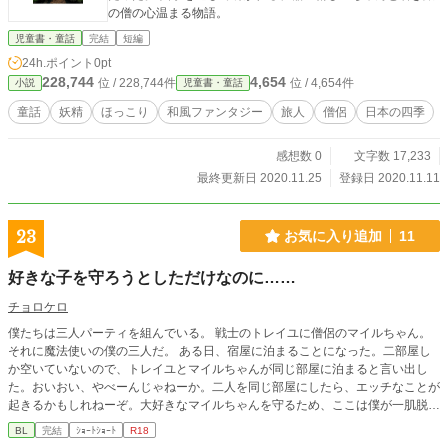
の僧の心温まる物語。
児童書・童話
完結
短編
24h.ポイント
0pt
228,744
4,654
位 / 228,744件
位 / 4,654件
小説
児童書・童話
童話
妖精
ほっこり
和風ファンタジー
旅人
僧侶
日本の四季
感想数 0
文字数 17,233
最終更新日 2020.11.25
登録日 2020.11.11
23
お気に入り追加
11
好きな子を守ろうとしただけなのに……
チョロケロ
僕たちは三人パーティを組んでいる。 戦士のトレイユに僧侶のマイルちゃん。
それに魔法使いの僕の三人だ。 ある日、宿屋に泊まることになった。二部屋し
か空いていないので、トレイユとマイルちゃんが同じ部屋に泊まると言い出し
た。おいおい、やべーんじゃねーか。二人を同じ部屋にしたら、エッチなことが
起きるかもしれねーぞ。大好きなマイルちゃんを守るため、ここは僕が一肌脱ぐ
か。 チョロい受けが攻めにエッチなことをされて絆されるお話です。 ムーンラ
BL
完結
ｼｮｰﾄｼｮｰﾄ
R18
イトノベルズ様でも投稿しています。 宜しくお願いします。