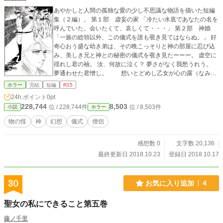
あやかしと人間の孤独な愛の少し不思議な物語を描いた短編
集（２編）。 第１部 虚妄の家 「冷たい水底であなたの名を
呼んでいた。会いたくて、哀しくて・・・」 第２部 神婚
「一族の総領以外、この儀式を誰も覗き見てはならぬ。」 好
奇心おう盛な幼き弟は、その晩こっそりと神の部屋に忍び込
み、美しき兄と神との秘密の儀式を覗き見たーーー。 虚空に
揺れし君の袖。 汝、何故に泣く？ 夢さがなく我愁うれう。
夢通わせた君憎し。 想いとどめし乙女が心の露（なみ
だ）。 哀しき愛の唄。
ホラー
完結
短編
R15
24h.ポイント
0pt
228,744
8,503
位 / 228,744件
位 / 8,503件
小説
ホラー
物の怪
神
幻想
儀式
僧侶
感想数 0
文字数 20,136
最終更新日 2018.10.23
登録日 2018.10.17
30
お気に入り追加
4
聖女の私にできること第五巻
藤ノ千里