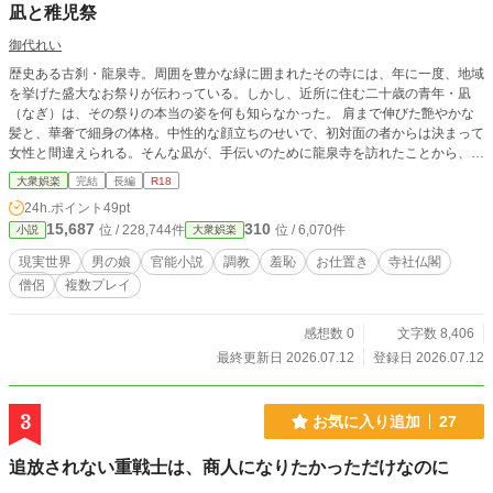
凪と稚児祭
ご留意ください）
御代れい
歴史ある古刹・龍泉寺。周囲を豊かな緑に囲まれたその寺には、年に一度、地域
を挙げた盛大なお祭りが伝わっている。しかし、近所に住む二十歳の青年・凪
（なぎ）は、その祭りの本当の姿を何も知らなかった。 肩まで伸びた艶やかな
髪と、華奢で細身の体格。中性的な顔立ちのせいで、初対面の者からは決まって
女性と間違えられる。そんな凪が、手伝いのために龍泉寺を訪れたことから、彼
の運命は大きく狂い始めることになる。
大衆娯楽
完結
長編
R18
24h.ポイント
49pt
15,687
310
位 / 228,744件
位 / 6,070件
小説
大衆娯楽
現実世界
男の娘
官能小説
調教
羞恥
お仕置き
寺社仏閣
僧侶
複数プレイ
感想数 0
文字数 8,406
最終更新日 2026.07.12
登録日 2026.07.12
3
お気に入り追加
27
追放されない重戦士は、商人になりたかっただけなのに