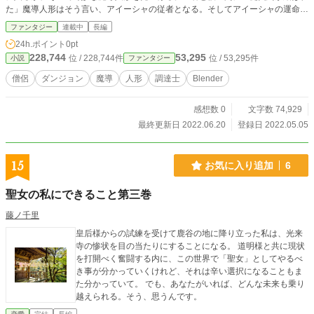
た」魔導人形はそう言い、アイーシャの従者となる。そしてアイーシャの運命が
大きく動き出し始める……。
ファンタジー
連載中
長編
24h.ポイント
0pt
228,744
53,295
位 / 228,744件
位 / 53,295件
小説
ファンタジー
僧侶
ダンジョン
魔導
人形
調達士
Blender
感想数 0
文字数 74,929
最終更新日 2022.06.20
登録日 2022.05.05
15
お気に入り追加
6
聖女の私にできること第三巻
藤ノ千里
皇后様からの試練を受けて鹿谷の地に降り立った私は、光来
寺の惨状を目の当たりにすることになる。 道明様と共に現状
を打開べく奮闘する内に、この世界で「聖女」としてやるべ
き事が分かっていくけれど、それは辛い選択になることもま
た分かっていて。 でも、あなたがいれば、どんな未来も乗り
越えられる。そう、思うんです。