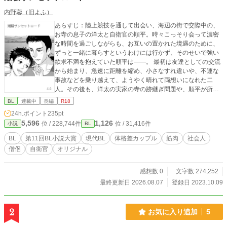
内野蓉（旧よふ）
あらすじ：陸上競技を通して出会い、海辺の街で交際中の、
お寺の息子の洋太と自衛官の順平。時々こっそり会って濃密
な時間を過ごしながらも、お互いの置かれた境遇のために、
ずっと一緒に暮らすというわけには行かず、そのせいで強い
欲求不満を抱えていた順平は――。 最初は友達としての交流
から始まり、急速に距離を縮め、小さなすれ違いや、不運な
事故などを乗り越えて、ようやく晴れて両想いになれた二
人。その後も、洋太の実家の寺の跡継ぎ問題や、順平が所属
する自衛隊の陸上部の存続問題など、様々な壁に突き当たる
BL
連載中
長編
R18
度に、お互いの気持ちを確かめ、共に成長することでカップ
24h.ポイント
235pt
ルの危機を乗り越えて行く。 海辺の古都で紡がれる、新人僧
5,596
1,126
位 / 228,744件
位 / 31,416件
小説
BL
侶と筋肉自衛官のボーイズラブ×陸上青春ヒューマンドラマ。
第11回BL小説大賞に参加してみようと、初のオリジナル小説
BL
第11回BL小説大賞
現代BL
体格差カップル
筋肉
社会人
に挑戦してみることにしました。 過去に１話分だけ漫画（ネ
僧侶
自衛官
オリジナル
ーム）で上げてある「潮騒サンセットロード」という作品
の、小説版になります。 ご興味ある方は同タイトルのネーム
のほうも、どうぞご覧になってみて下さい。 もともと漫画で
感想数 0
文字数 274,252
原稿にする又はネーム原作を目指して描き始めたので、オリ
最終更新日 2026.08.07
登録日 2023.10.09
ジナルの小説は初めてなのもあり、色々と誤字とか表記の間
違いとか読み難いとか、もしあったらすいません（汗） 何か
問題が発生したり、書き直したくなった場合は、いったん投
2
お気に入り追加
5
稿を取り下げるかもです。 （一章と四章の後ろのほうでわり
とがっつり致している描写が出てくるので、その辺なにとぞ