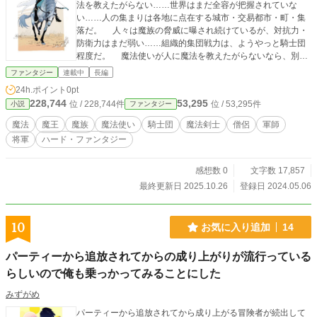
法を教えたがらない……世界はまだ全容が把握されていな
い……人の集まりは各地に点在する城市・交易都市・町・集
落だ。 人々は魔族の脅威に曝され続けているが、対抗力・
防衛力はまだ弱い……組織的集団戦力は、ようやっと騎士団
程度だ。 魔法使いが人に魔法を教えたがらないなら、別に
それは構わない……俺達は自分達の知恵と工夫で力を補い、
ファンタジー
連載中
長編
技を磨き、戦い方を考え出して、魔族を叩く。 馬に乗り広
24h.ポイント
0pt
く各地を連れ立って廻り、見聞を拡げて見識を積みながら魔
228,744
53,295
位 / 228,744件
位 / 53,295件
小説
ファンタジー
物・魔族と戦い、退治して来た男７人と女ひとりがある城市
に辿り着いた。 俺はシエン・ジン・グン（27）……志望は
魔法
魔王
魔族
魔法使い
騎士団
魔法剣士
僧侶
軍師
軍師だ……小太刀（こだち）を使う……旅の途中で志を同じ
将軍
ハード・ファンタジー
くして、連れ合いになった仲間を紹介しよう。 ジング・シ
ン・ハンス（26）……剣士だ……長剣と短剣を使う。 デラテ
ィフ・ケシシュ（28）……鞭（むち）と棒術が得意な戦士
感想数 0
文字数 17,857
だ。 レーナ・アラム（19）……女だが、素質の高いヒーラー
最終更新日 2025.10.26
登録日 2024.05.06
だ。 ナヴィド・ハタミ（30）……弓兵（きゅうへい）あがり
で弓矢の達人だ。 サミール・ハーフェス（31）……戦士だ。
斧と鉄棒を使う。 クヴァンツ・ヤマンラール（32）……弩兵
10
お気に入り追加
14
（どへい）あがりだ。 エフロン・アラッシュ（29）……槍兵
（そうへい）あがりだ。 俺達は自由な軍隊を作る……それを
パーティーから追放されてからの成り上がりが流行っている
縦横無尽に動かして、魔族どもと戦い……ゆくゆくは魔王を
らしいので俺も乗っかってみることにした
斃し、魔王軍も殲滅する。
みずがめ
パーティーから追放されてから成り上がる冒険者が続出して