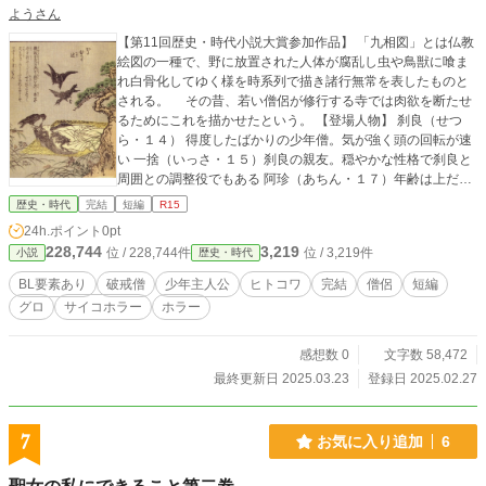
ようさん
【第11回歴史・時代小説大賞参加作品】 「九相図」とは仏教
絵図の一種で、野に放置された人体が腐乱し虫や鳥獣に喰ま
れ白骨化してゆく様を時系列で描き諸行無常を表したものと
される。 その昔、若い僧侶が修行する寺では肉欲を断たせ
るためにこれを描かせたという。 【登場人物】 刹良（せつ
ら・１４） 得度したばかりの少年僧。気が強く頭の回転が速
い 一捨（いっさ・１５）刹良の親友。穏やかな性格で刹良と
周囲との調整役でもある 阿珍（あちん・１７）年齢は上だが
寺に入って来たのが遅く、刹良や一捨の弟分的存在 無量（む
歴史・時代
完結
短編
R15
りょう・２０）青年僧。少年僧はもちろん、同輩や先輩僧の
24h.ポイント
0pt
ほとんどが逆らえない存在 老師（？） 少年僧の教育を担
228,744
3,219
位 / 228,744件
位 / 3,219件
小説
歴史・時代
当。寺の皆から尊敬され慕われる高僧 ※リライトの結果、五
万字台の中編になりました※ （画像・竹原春泉「帷子
BL要素あり
破戒僧
少年主人公
ヒトコワ
完結
僧侶
短編
辻」）
グロ
サイコホラー
ホラー
感想数 0
文字数 58,472
最終更新日 2025.03.23
登録日 2025.02.27
7
お気に入り追加
6