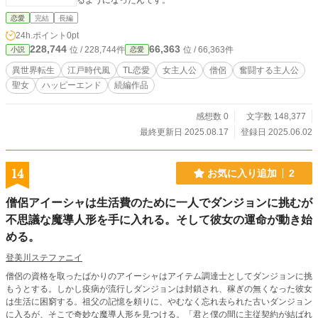
るようになったんです。
恋愛
完結
長編
24h.ポイント
0pt
228,744
66,363
位 / 228,744件
位 / 66,363件
小説
恋愛
異世界転生
江戸時代風
TL恋愛
女主人公
僧侶
奮闘する主人公
聖女
ハッピーエンド
続編作品
感想数 0
文字数 148,377
最終更新日 2025.08.17
登録日 2025.06.02
14
お気に入り追加
2
僧侶アイーシャは生活費のために一人でダンジョンに挑むが
不思議な魔導人形を手に入れる。そして彼女の運命が動き始
める。
登美川ステファニイ
僧侶の資格を取ったばかりのアイーシャはアイテム調達士としてダンジョンに挑
もうとする。しかし疫病が流行しダンジョンは封鎖され、稼ぎの無くなった彼女
は生活に困窮する。祖父の記憶を頼りに、やむなく忘れ去られた古いダンジョン
に入るが、そこで奇妙な魔導人形を見つける。「君と僕の間に主従契約が結ばれ