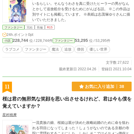
いるらしい。そんなうわさを真に受けたヒーラーの男がなん
とかして追放処分を受けるためにがんばる話。 ※この作品は
別サイトにも掲載しています。 ※表紙は志茂塚ゆりさんに描
いていただきました。
ファンタジー
完結
長編
R15
24h.ポイント
0pt
228,744
53,295
位 / 228,744件
位 / 53,295件
小説
ファンタジー
ラブコメ
ファンタジー
魔法
追放
僧侶
優しい世界
文字数 27,622
最終更新日 2022.04.26
登録日 2021.10.04
11
お気に入り追加
38
桜は君の無邪気な笑顔を思い出させるけれど、君は今も僕を
覚えていますか？
星村桃摩
一流貴族の娘、桜姫は親が決めた政略結婚のために命を狙わ
れる羽目になってしまった！しょうがないのである京都の寺
院に雲隠れすることにした。しかしそこではイケメン僧侶と