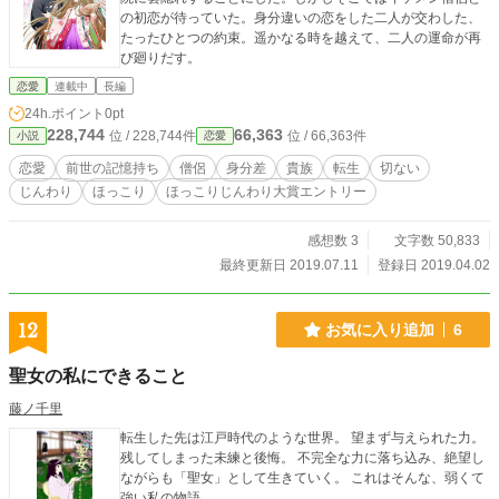
の初恋が待っていた。身分違いの恋をした二人が交わした、
たったひとつの約束。遥かなる時を越えて、二人の運命が再
び廻りだす。
恋愛
連載中
長編
24h.ポイント
0pt
228,744
66,363
位 / 228,744件
位 / 66,363件
小説
恋愛
恋愛
前世の記憶持ち
僧侶
身分差
貴族
転生
切ない
じんわり
ほっこり
ほっこりじんわり大賞エントリー
感想数 3
文字数 50,833
最終更新日 2019.07.11
登録日 2019.04.02
12
お気に入り追加
6
聖女の私にできること
藤ノ千里
転生した先は江戸時代のような世界。 望まず与えられた力。
残してしまった未練と後悔。 不完全な力に落ち込み、絶望し
ながらも「聖女」として生きていく。 これはそんな、弱くて
強い私の物語。