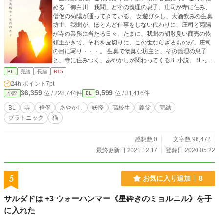
める「御白川 我聞」とその義理の息子、庄司が寺に住み、
僧侶の菊陽が通ってきている。 女遊びをし、大酒飲みの生臭
坊主、我聞が、ほとんど仕事をしない代わりに、庄司と菊陽
が寺の業務に当たる日々。たまに、我聞の胡散臭い商売の依
頼主がきて、それを皮切りに、この世ならざるものが、庄司
の目に写り・・・。 生臭で物臭な坊主と、その義理の息子
と、寺に住みつく、あやかしが関わってくるBL小説。BLっぽ
くはないけど、こんこんのセクハラ発言多発や、後半に描写
BL
完結
長編
R15
がでてくるの、ご注意。R15です。 「河童がいない人の哀
24h.ポイント
7pt
れ」はべつの依頼の小話になります。
36,359
9,599
位 / 228,744件
位 / 31,416件
小説
BL
BL
寺
僧侶
あやかし
妖怪
高校生
義父
完結
プラトニック
猫
感想数 0
文字数 96,472
最終更新日 2021.12.17
登録日 2020.05.22
5
お気に入り追加
8
サルダドは +3 ウォーハンマー《星砕きのミョルニル》を手
に入れた