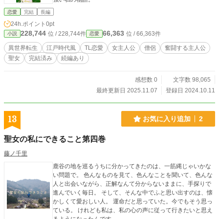
恋愛
完結
長編
24h.ポイント
0pt
228,744
66,363
位 / 228,744件
位 / 66,363件
小説
恋愛
異世界転生
江戸時代風
TL恋愛
女主人公
僧侶
奮闘する主人公
聖女
完結済み
続編あり
感想数 0
文字数 98,065
最終更新日 2025.11.07
登録日 2024.10.11
13
お気に入り追加
2
聖女の私にできること第四巻
藤ノ千里
鹿谷の地を巡るうちに分かってきたのは、一筋縄じゃいかな
い問題で。 色んなものを見て、色んなことを聞いて、色んな
人と出会いながら、正解なんて分からないままに、手探りで
進んでいく毎日。 そして、そんな中でふと思い出すのは、懐
かしくて愛おしい人。 運命だと思っていた。今でもそう思っ
ている。 けれども私は、私の心の声に従って行きたいと思え