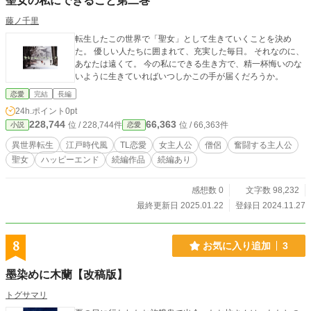
聖女の私にできること第二巻
藤ノ千里
転生したこの世界で「聖女」として生きていくことを決め
た。 優しい人たちに囲まれて、充実した毎日。 それなのに、
あなたは遠くて。 今の私にできる生き方で、精一杯悔いのな
いように生きていればいつしかこの手が届くだろうか。
恋愛
完結
長編
24h.ポイント
0pt
228,744
66,363
位 / 228,744件
位 / 66,363件
小説
恋愛
異世界転生
江戸時代風
TL恋愛
女主人公
僧侶
奮闘する主人公
聖女
ハッピーエンド
続編作品
続編あり
感想数 0
文字数 98,232
最終更新日 2025.01.22
登録日 2024.11.27
8
お気に入り追加
3
墨染めに木蘭【改稿版】
トグサマリ