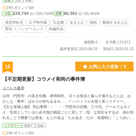
恋愛
完結
長編
24h.ポイント
0pt
228,744
66,363
位 / 228,744件
位 / 66,363件
小説
恋愛
異世界転生
江戸時代風
TL恋愛
女主人公
僧侶
奮闘する主人公
聖女
ハッピーエンド
続編作品
感想数 0
文字数 173,871
最終更新日 2025.04.25
登録日 2025.01.22
16
お気に入り追加
5
【不定期更新】コウメイ和尚の事件簿
ユーレカ書房
山寺〈円照寺〉の若き住職・孝明和尚。 日々を恬淡と暮らす彼のもとには、お
かしな〈事件〉ばかりが持ち込まれ……？ ハートフル＆悟り系ミステリー。
【主な登場人物】 羽山孝明・・・・・円照寺の住職。三十代。クールでものぐ
さ、恬淡としているため大抵の相談ごとに対して〈塩〉な対応をするが、頭が切
れることで檀家では有名。もとの名は「たかあき」だが、得度時に「こうめい」
という読みに改めた。 桜子・・・・・・・円照寺の近所に住む女子高生。家が
ミステリー
連載中
短編
円照寺の檀家だったため、小さい頃から孝明の知り合い。孝明からは実の妹のよ
24h.ポイント
0pt
うに（雑に）扱われている。孝明に〈事件〉を持ち込むのは大抵彼女。