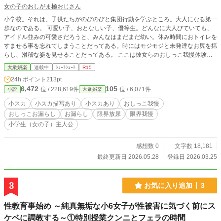
女の子のおしがま極おじさん
小学校。それは、子供たちがのびのびと集団行動を学ぶところ。大人になる第一
歩なのである。 可愛い子、おとなしい子、優等生。どんなに大人びていても、
アイドル並みの可愛さだろうと、みんなはまだまだ幼い。休み時間におトイレを
すませる事を忘れてしまうことだってある。時にはモジモジと未発達なお尻を揺
らし、滑稽な姿を見せることだってある。 ここは彼女らのおしっこ我慢体験や
お漏らしを記録する場所である。
大衆娯楽
連載中
ｼｮｰﾄｼｮｰﾄ
R15
24h.ポイント
213pt
6,472
105
位 / 228,619件
位 / 6,071件
小説
大衆娯楽
小スカ
小スカ描写あり
小スカあり
おしっこ我慢
おしっこお漏らし
お漏らし
限界放尿
限界我慢
小学生（女の子）主人公
感想数 0
文字数 18,181
最終更新日 2026.05.28
登録日 2026.03.25
3
お気に入り追加
3
性教育事始め ～純真無垢な小6女子が性被害に気づく前にス
ケベに調教する～①特別授業クンニとフェラの時間