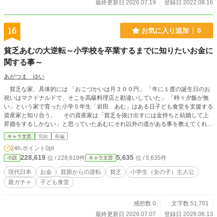
みたいと考えているので、タグにも入れました。 恋愛要素も
最終更新日 2026.07.19
登録日 2022.08.16
少しはありますが、恋に限定してはいないので、タグで誤解
を与えたらすみません。
16
お気に入り追加
0
貧乏あむの大逆転～小学校を卒業するまでに知りたいお金に
関する事～
あがつま ゆい
貧乏な家、具体的には 「おこづかいは月３００円」 「年に１度の誕生日のお
祝いはマクドナルドで、そこを高級料理店と勘違いしていた」 「時々夕飯が無
い」という家で育った小学５年生「岩田 あむ」はある日子ども食堂を支援する
資産家と知り合う。 その資産家は「貧乏を抜け出すには金持ちと結婚して上
昇婚をするしかない」と思っていたあむにそれ以外の道がある事を教えてくれ
た。 やがて彼女とその資産家は、彼女の家庭を巻き込んで「家の病巣」と言
キャラ文芸
完結
長編
っていいお金に関する悩みを解決し、さらには新たな仕事で健康的かつお金のあ
24h.ポイント
0pt
る生活を現実のものにするまでのお話。 たとえ貧しくても人は変わる事でお
228,619
5,635
位 / 228,619件
位 / 5,635件
小説
キャラ文芸
金を手に入れる事が出来る、という希望を持たせたストーリー。 タイトルに
「小学生を卒業するまでに」とあるけど「なぜか人生がお金の事で上手くいかな
現代日本
お金
貧困からの逆転
貧乏
小学生（女の子）主人公
い」という大人も読むべきお金にまつわるお話で、親子一緒に読んでためになる
親ガチャ
子ども食堂
物語。 【期間限定公開】 しかるべき時が来たら有料公開に切り替わります。
少なくてもいつまでも無料公開し続ける予定はないので閲覧はお早めに。 毎
日午前１１：３０に１話アップロード予定。
感想数 0
文字数 51,701
最終更新日 2026.07.07
登録日 2026.06.13