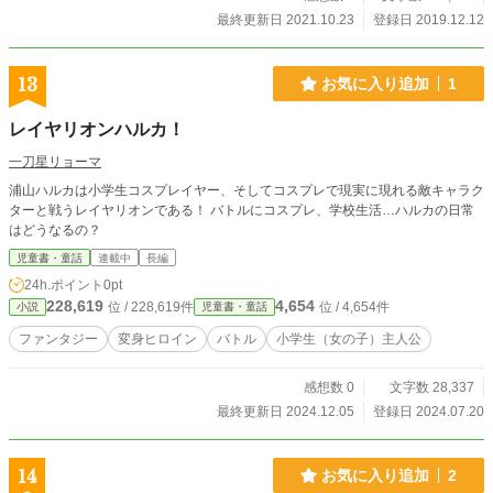
最終更新日 2021.10.23
登録日 2019.12.12
13
お気に入り追加
1
レイヤリオンハルカ！
一刀星リョーマ
浦山ハルカは小学生コスプレイヤー、そしてコスプレで現実に現れる敵キャラク
ターと戦うレイヤリオンである！ バトルにコスプレ、学校生活…ハルカの日常
はどうなるの？
児童書・童話
連載中
長編
24h.ポイント
0pt
228,619
4,654
位 / 228,619件
位 / 4,654件
小説
児童書・童話
ファンタジー
変身ヒロイン
バトル
小学生（女の子）主人公
感想数 0
文字数 28,337
最終更新日 2024.12.05
登録日 2024.07.20
14
お気に入り追加
2