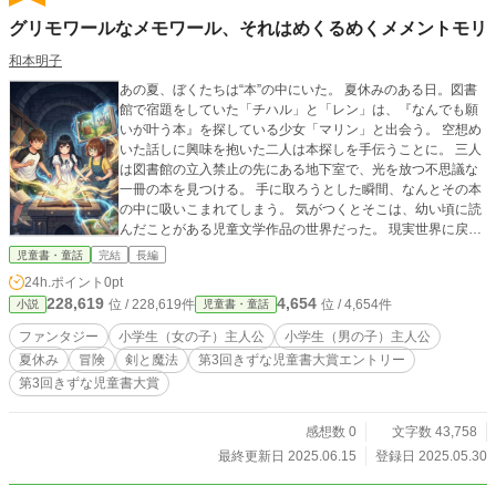
グリモワールなメモワール、それはめくるめくメメントモリ
和本明子
あの夏、ぼくたちは“本”の中にいた。 夏休みのある日。図書
館で宿題をしていた「チハル」と「レン」は、『なんでも願
いが叶う本』を探している少女「マリン」と出会う。 空想め
いた話しに興味を抱いた二人は本探しを手伝うことに。 三人
は図書館の立入禁止の先にある地下室で、光を放つ不思議な
一冊の本を見つける。 手に取ろうとした瞬間、なんとその本
の中に吸いこまれてしまう。 気がつくとそこは、幼い頃に読
んだことがある児童文学作品の世界だった。 現実世界に戻る
手がかりもないまま、チハルたちは作中の主人公のように物
児童書・童話
完結
長編
語を進める――ページをめくるように、様々な『物語の世
24h.ポイント
0pt
界』をめぐることになる。 やがて、ある『未完の物語の世
228,619
4,654
位 / 228,619件
位 / 4,654件
小説
児童書・童話
界』に辿り着き、そこでマリンが叶えたかった願いとは――
大切なものは物語の中で、ずっと待っていた。
ファンタジー
小学生（女の子）主人公
小学生（男の子）主人公
夏休み
冒険
剣と魔法
第3回きずな児童書大賞エントリー
第3回きずな児童書大賞
感想数 0
文字数 43,758
最終更新日 2025.06.15
登録日 2025.05.30