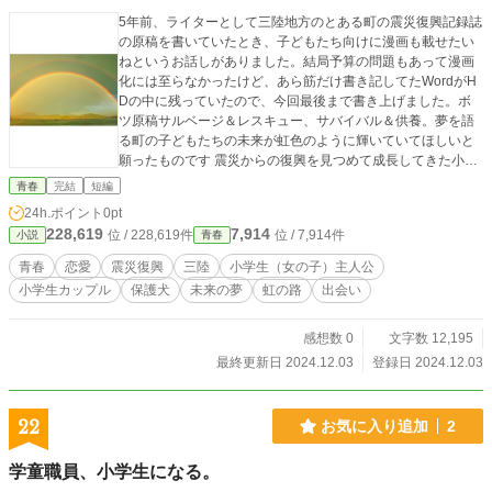
5年前、ライターとして三陸地方のとある町の震災復興記録誌
の原稿を書いていたとき、子どもたち向けに漫画も載せたい
ねというお話しがありました。結局予算の問題もあって漫画
化には至らなかったけど、あら筋だけ書き記してたWordがH
Dの中に残っていたので、今回最後まで書き上げました。ボ
ツ原稿サルベージ＆レスキュー、サバイバル＆供養。夢を語
る町の子どもたちの未来が虹色のように輝いていてほしいと
願ったものです 震災からの復興を見つめて成長してきた小学
生の男の子と女の子が将来の夢を語り合います。東日本大震
青春
完結
短編
災以降、被災地取材してきて思いましたが三陸地方には故郷
24h.ポイント
0pt
が大好きと語る子どもたちがたくさんい頼もしいなと感じま
228,619
7,914
位 / 228,619件
位 / 7,914件
小説
青春
した。 自分の創作活動はライターとして震災後被災地取材を
続けてきた中で感じたさまざまをフィクションとしてつづり
青春
恋愛
震災復興
三陸
小学生（女の子）主人公
始めたのが最初でした。
小学生カップル
保護犬
未来の夢
虹の路
出会い
感想数 0
文字数 12,195
最終更新日 2024.12.03
登録日 2024.12.03
22
お気に入り追加
2
学童職員、小学生になる。