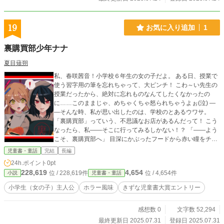
19
お気に入り追加
1
裏購買部少年ナナ
夏目薙朔
私、春咲茜音！小学校６年生の女の子だよ。 ある日、授業で
使う習字用の筆を忘れちゃって、大ピンチ！ こわ～い先生の
授業だったから、絶対に忘れものなんてしたくなかったの
に……このままじゃ、めちゃくちゃ怒られちゃうよぉ(泣) ―
―そんな時、私が思い出したのは、学校のとあるウワサ。
「裏購買部」っていう、不思議なお店があるんだって！ こう
なったら、私――そこに行ってみるしかない！？ 「――よう
こそ、裏購買部へ」 目深にかぶったフードから赤い瞳をチラ
つかせ、にんまりと笑う男の子。 彼に出会った……いや、出
児童書・童話
完結
長編
会ってしまった時から、私の運命は大きく変わり始めて―
24h.ポイント
0pt
―？
228,619
4,654
位 / 228,619件
位 / 4,654件
小説
児童書・童話
小学生（女の子）主人公
ホラー風味
きずな児童書大賞エントリー
感想数 0
文字数 52,294
最終更新日 2025.07.31
登録日 2025.07.31