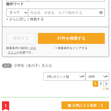
除外ワード
+ さらに詳しく検索する
保存する
47
件を検索する
検索条件の保存には
ロ
× 検索条件をクリアする
グイン
が必要です。
小学生（女の子）主人公
タグ
1
2
47
件
1
お気に入り追加
2