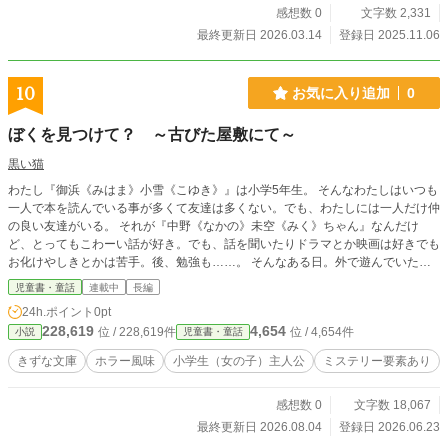
感想数 0
文字数 2,331
最終更新日 2026.03.14
登録日 2025.11.06
10
お気に入り追加
0
ぼくを見つけて？ ～古びた屋敷にて～
黒い猫
わたし『御浜《みはま》小雪《こゆき》』は小学5年生。 そんなわたしはいつも
一人で本を読んでいる事が多くて友達は多くない。でも、わたしには一人だけ仲
の良い友達がいる。 それが『中野《なかの》未空《みく》ちゃん』なんだけ
ど、とってもこわーい話が好き。でも、話を聞いたりドラマとか映画は好きでも
お化けやしきとかは苦手。後、勉強も……。 そんなある日。外で遊んでいたら
突然大雨になっちゃってかさを持っていないわたしたちは近くの大きなおやしき
児童書・童話
連載中
長編
で少しの間だけ外で雨宿りをさせて思っていたのだけど？ これはひょんな事か
24h.ポイント
0pt
らおやしきのひみつを知ってしまった私たちの物語――。
228,619
4,654
位 / 228,619件
位 / 4,654件
小説
児童書・童話
きずな文庫
ホラー風味
小学生（女の子）主人公
ミステリー要素あり
感想数 0
文字数 18,067
最終更新日 2026.08.04
登録日 2026.06.23