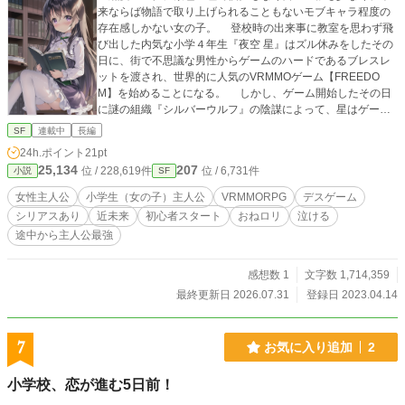
来ならば物語で取り上げられることもないモブキャラ程度の
存在感しかない女の子。 登校時の出来事に教室を思わず飛
び出した内気な小学４年生『夜空 星』はズル休みをしたその
日に、街で不思議な男性からゲームのハードであるブレスレ
ットを渡され、世界的に人気のVRMMOゲーム【FREEDO
M】を始めることになる。 しかし、ゲーム開始したその日
に謎の組織『シルバーウルフ』の陰謀によって、星はゲーム
の世界に閉じ込められてしまう。 凄腕のプレイヤー達に囲ま
SF
連載中
長編
れ、日々自分の力の無さに悶々としていた星が湖で伝説の聖
24h.ポイント
21pt
剣『エクスカリバー』を手にしたことで、彼女を取り巻く状
25,134
207
位 / 228,619件
位 / 6,731件
小説
SF
況が目まぐるしく変わっていく……。 ※感想など書いて頂け
れば、モチベーションに繋がります！※ 表紙の画像はAIによ
女性主人公
小学生（女の子）主人公
VRMMORPG
デスゲーム
って作りました。なので少しおかしい部分もあると思いま
シリアスあり
近未来
初心者スタート
おねロリ
泣ける
す。一応、主人公の女の子のイメージ像です！
途中から主人公最強
感想数 1
文字数 1,714,359
最終更新日 2026.07.31
登録日 2023.04.14
7
お気に入り追加
2
小学校、恋が進む5日前！