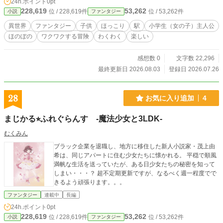
24h.ポイント
0pt
228,619
53,262
位 / 228,619件
位 / 53,262件
小説
ファンタジー
異世界
ファンタジー
子供
ほっこり
駅
小学生（女の子）主人公
ほのぼの
ワクワクする冒険
わくわく
楽しい
感想数 0
文字数 22,296
最終更新日 2026.08.03
登録日 2026.07.26
28
お気に入り追加
4
まじかる⭐︎ふれぐらんす -魔法少女と3LDK-
むくみん
ブラック企業を退職し、地方に移住した新人小説家・茂上由
希は、同じアパートに住む少女たちに懐かれる。 平穏で順風
満帆な生活を送っていたが、ある日少女たちの秘密を知って
しまい・・・？ 超不定期更新ですが、なるべく週一程度でで
きるよう頑張ります。。。
ファンタジー
連載中
長編
24h.ポイント
0pt
228,619
53,262
位 / 228,619件
位 / 53,262件
小説
ファンタジー