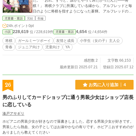
た。 「おれ、ずっと、誰かとやってみたかったんだ――将
棋！」 将棋クラブに所属している縁から、アルフレッドと毎
日のように将棋を指すようになった蒼輝。 アルフレッドの純
粋な『将棋が好き』という思いに突き動かされ、蒼輝自身の
児童書・童話
完結
長編
将棋と向き合う姿勢も少しずつ変化し始めていく。 やがて二
24h.ポイント
0pt
人は、神戸で開かれる小学生向けの将棋大会・『神戸こども
228,619
4,654
位 / 228,619件
位 / 4,654件
小説
児童書・童話
竜王戦』を目指すことに。 果たして二人は、決勝の舞台で盤
を挟むことができるのか？ そして、『将棋が好き』という思
将棋
ガールミーツボーイ
友情と成長
小学生（女の子）主人公
いに再び熱をともした蒼輝が、戦いの果てに見る景色とは―
青春
ジュニア向け
児童向け
YA
―
感想数 2
文字数 66,153
最終更新日 2025.07.21
登録日 2025.07.12
26
お気に入り追加
4
男のふりしてカードショップに通う男装少女はショップ店長
に恋している
湊戸アサギリ
ホビアニの男装少女が好きなので落書きしました。恋する男装少女が好きです。
男装したら熱血、女の子としてはお淑やかなの有りです。ホビアニおすすめのが
ありましたら教えてください