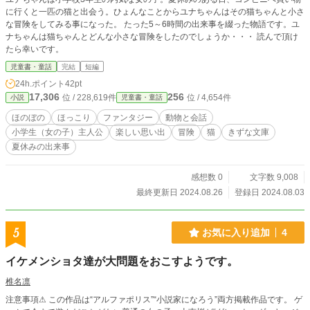
に行くと一匹の猫と出会う。ひょんなことからユナちゃんはその猫ちゃんと小さ
な冒険をしてみる事になった。 たった5～6時間の出来事を綴った物語です。ユ
ナちゃんは猫ちゃんとどんな小さな冒険をしたのでしょうか・・・ 読んで頂け
たら幸いです。
児童書・童話
完結
短編
24h.ポイント
42pt
17,306
256
位 / 228,619件
位 / 4,654件
小説
児童書・童話
ほのぼの
ほっこり
ファンタジー
動物と会話
小学生（女の子）主人公
楽しい思い出
冒険
猫
きずな文庫
夏休みの出来事
感想数 0
文字数 9,008
最終更新日 2024.08.26
登録日 2024.08.03
5
お気に入り追加
4
イケメンショタ達が大問題をおこすようです。
椎名凛
注意事項⚠ この作品は“アルファポリス”“小説家になろう”両方掲載作品です。 ゲ