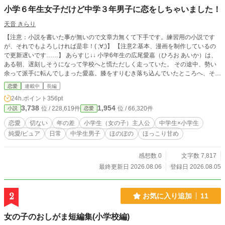
小学６年生女子だけど中学３年男子に恋をしちゃいました！
天音 きらり
【注意：小説を書いた事が無いので文章力無くて下手です。練習用の小説です
が、それでもよろしければ是非！( ;∀;)】 【注意2:基本、漫画を制作しているの
で更新遅いです……】 あらすじ↓↓ 小学6年生の広尾愛嘉（ひろお あいか）は、
ある朝、遅刻しそうになって学校へと慌ただしく走っていた。 その途中、勢い
余って派手に転んでしまった愛嘉。膝をすりむき落ち込んでいたところへ、そっ
と手を差し伸べてくれたのは誰もが見とれるような美少年だった。 胸の高鳴り
恋愛
連載中
長編
を覚えた愛嘉は翌日、通学路でさっそく彼を見つけて声をかける。 しかし、そ
24h.ポイント
356pt
こにいたのは前日の優しさが嘘のように、不愛想でそっけない態度の彼だった。
3,738
1,954
位 / 228,619件
位 / 66,320件
小説
恋愛
一瞬怯む愛嘉だったが、持ち前の明るさでめげずに自己紹介をして食い下がる
と、そんな彼女の姿に彼は思わずふっと笑みをこぼし、静かに自分の名前を語り
恋愛
切ない
年の差
小学生（女の子）主人公
中学生×小学生
始めるのだった。 表紙は今度つける予定です。 ※※少女漫画風な内容の恋愛小
純愛/ピュア
日常
中学生男子
ほのぼの
ほっこり甘め
説です～☆ 略称は｢63恋(ろくさんこい)｣、｢しちゃこい｣です。
感想数 0
文字数 7,817
最終更新日 2026.08.06
登録日 2026.08.05
2
お気に入り追加
11
女の子のおしがま短編集(小学校編)