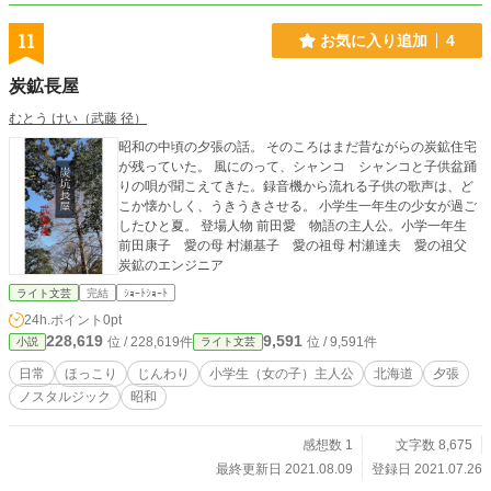
11
お気に入り追加
4
炭鉱長屋
むとう けい（武藤 径）
昭和の中頃の夕張の話。 そのころはまだ昔ながらの炭鉱住宅
が残っていた。 風にのって、シャンコ シャンコと子供盆踊
りの唄が聞こえてきた。録音機から流れる子供の歌声は、ど
こか懐かしく、うきうきさせる。 小学生一年生の少女が過ご
したひと夏。 登場人物 前田愛 物語の主人公。小学一年生
前田康子 愛の母 村瀬基子 愛の祖母 村瀬達夫 愛の祖父
炭鉱のエンジニア
ライト文芸
完結
ｼｮｰﾄｼｮｰﾄ
24h.ポイント
0pt
228,619
9,591
位 / 228,619件
位 / 9,591件
小説
ライト文芸
日常
ほっこり
じんわり
小学生（女の子）主人公
北海道
夕張
ノスタルジック
昭和
感想数 1
文字数 8,675
最終更新日 2021.08.09
登録日 2021.07.26