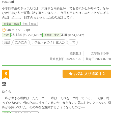
yusanari
小学四年生のさっつんには、大好きな同級生が！ でも恥ずかしがりやで、なか
なか好きな人と普通に話す事ができない。 今日も声をかけてみたいとがんばる
のだけど……。 日常のちょっとした恋のお話しです。
児童書・童話
完結
短編
24h.ポイント
21pt
25,134
319
位 / 228,619件
位 / 4,654件
小説
児童書・童話
短編
ほのぼの
小学生（女の子）主人公
日常
感想数 2
文字数 8,549
最終更新日 2024.07.20
登録日 2024.07.20
8
お気に入り追加
2
歪
ゆうら
私が生きる理由は、ただ一つ。 私は、それを二つ持っている。 何故、持
っているのか。何のために持っているのか、知らない。気にしたこともない。初
めから持っていた。その存在を意識するようになったのは──