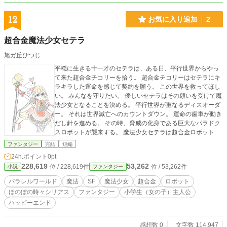
12
お気に入り追加
2
超合金魔法少女セテラ
旭ガ丘ひつじ
平穏に生きる十一才のセテラは、ある日、平行世界からやっ
て来た超合金チコリーを拾う。 超合金チコリーはセテラにキ
ラキラした運命を感じて契約を願う。 この世界を救ってほし
い。 みんなを守りたい。 優しいセテラはその願いを受けて魔
法少女となることを決める。 平行世界が重なるディスオーダ
ー。 それは世界滅亡へのカウントダウン。 運命の歯車が動き
だし針を進める。 その時、脅威の化身である巨大なパラドク
スロボットが襲来する。 魔法少女セテラは超合金ロボットに
乗り込み、世界を救うため、みんなを守るため、愛と勇気を
ファンタジー
完結
短編
魔法にして運命に立ち向かう。 PS4。 短くしたつもりで、さ
24h.ポイント
0pt
っと読めるはずの作品です。 シリアスはささっと流した気で
228,619
53,262
位 / 228,619件
位 / 53,262件
小説
ファンタジー
す。 初めや途中、説明のため長くなることもあります。 結果
的に誰も死にません。 追記。 仮表紙、セテラ。 邪魔なら抹
パラレルワールド
魔法
SF
魔法少女
超合金
ロボット
消します。
ほのぼの時々シリアス
ファンタジー
小学生（女の子）主人公
ハッピーエンド
感想数 0
文字数 114,947