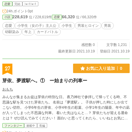
恋愛
完結
ｼｮｰﾄｼｮｰﾄ
24h.ポイント
0pt
228,619
66,320
位 / 228,619件
位 / 66,320件
小説
恋愛
恋愛
小学生（女の子）主人公
小学生
男装ヒロイン
男装
幼馴染み
年上
カードバトル
感想数 0
文字数 1,231
最終更新日 2021.10.19
登録日 2021.10.19
27
お気に入り追加
0
芽依、夢渡駅へ。① ー始まりの列車ー
おもち
みんなが集まるお盆は芽依の特別な日。 夜乃神社で参拝して帰ってくる時、不
思議な駅を見つけた芽依たち。 名前は『夢渡駅』。 子供が押した時にしか出て
こない切符。 小学6年生の芽依、小学4年生の彩葉、小学1年生の陽葵、年中の凪
が入ってしまった不思議な列車。 着いた先はなんと…？ 芽依たちが迎える運命
とは？ ぜひ読んでみてください！ 面白いと思ってくれたら、いいねとお気に入
りお願いします！
ファンタジー
連載中
長編