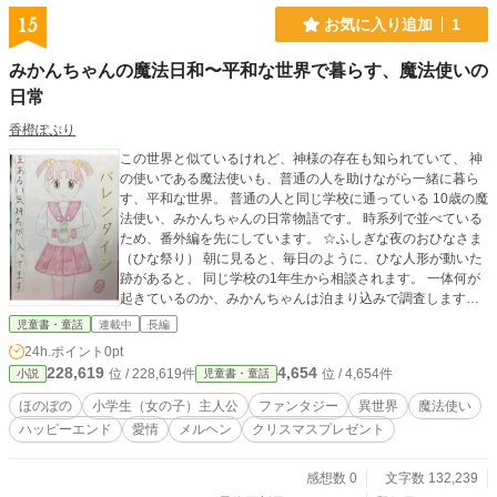
15
お気に入り追加
1
みかんちゃんの魔法日和〜平和な世界で暮らす、魔法使いの
日常
香橙ぽぷり
この世界と似ているけれど、神様の存在も知られていて、 神
の使いである魔法使いも、普通の人を助けながら一緒に暮ら
す、平和な世界。 普通の人と同じ学校に通っている 10歳の魔
法使い、みかんちゃんの日常物語です。 時系列で並べている
ため、番外編を先にしています。 ☆ふしぎな夜のおひなさま
（ひな祭り） 朝に見ると、毎日のように、ひな人形が動いた
跡があると、 同じ学校の1年生から相談されます。 一体何が
起きているのか、みかんちゃんは泊まり込みで調査します。
14歳の時から、個人的に書いている作品。 特に起点もなく、
児童書・童話
連載中
長編
主人公さえいれば成り立つ話なこともあり、最長です。 学校
24h.ポイント
0pt
用の作品は当時の年齢や、伝わりやすさを意識して書いてい
228,619
4,654
位 / 228,619件
位 / 4,654件
小説
児童書・童話
ましたが、 これは私がわかれば…、思いっきり好きなよう
に！と考えて書いていたため、 他の作品よりも設定に凝りま
ほのぼの
小学生（女の子）主人公
ファンタジー
異世界
魔法使い
くっていたり、クラスメートなどのキャラクター数が多かっ
ハッピーエンド
愛情
メルヘン
クリスマスプレゼント
たりと、わかりにくいところがあります。 私の代表作なので
載せておきます。 ファンタジー要素の他に、友情とか、親子
愛とか、物を大切に思う気持ちとか、 いろんな愛情を盛り込
感想数 0
文字数 132,239