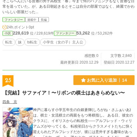
そこらへんにいる普通の男子高校生「春」今まで何のハプニングもなく普通な日
常を送っていた。が、ある日朝起きるとそこは自分の部屋ではなく、綺麗でかわ
いらしい部屋だった...
ファンタジー
連載中
長編
24h.ポイント
0pt
228,619
53,262
位 / 228,619件
位 / 53,262件
小説
ファンタジー
転生
妹
ts転生
小学生（女の子）主人公
感想数 0
文字数 2,840
最終更新日 2020.12.29
登録日 2020.12.27
25
お気に入り追加
14
【完結】サファイア！〜リボンの棋士はあきらめない〜
四条 京
神戸に暮らす小学五年生の白銀蒼輝(しろがね・さふぁいあ)
は、棋士・女流棋士の両親をもつ将棋指し。 ある日、彼女の
クラスに、イギリスからの転校生――アルフレッド・ウィリ
アムズがやってくる。 転校初日からクラスメイトたちに快く
迎えられたアルフレッドだが、彼には意外すぎる趣味があっ