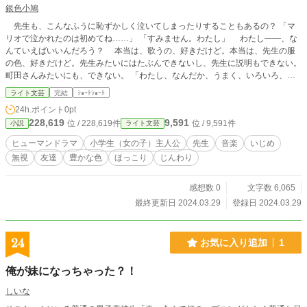
銀色小鳩
先生も、こんなふうに恥ずかしく泣いてしまったりすることもあるの？ 「マ
リオで泣かれたのは初めてね……」 「すみません。わたし」 わたし――、な
んていえばいいんだろう？ 本当は、歌うの、好きだけど。本当は、先生の服
の色、好きだけど。先生みたいにはたぶんできないし、先生に説明もできない。
町田さんみたいにも、できない。 「わたし、なんだか、うまく、いろいろ、で
きなくて……」 ちょっとだけ本音を吐いたつもりが、わたしの喉からは嗚咽
ライト文芸
完結
ｼｮｰﾄｼｮｰﾄ
があふれだしていた。
24h.ポイント
0pt
228,619
9,591
位 / 228,619件
位 / 9,591件
小説
ライト文芸
ヒューマンドラマ
小学生（女の子）主人公
先生
音楽
いじめ
無視
友達
豊かな色
ほっこり
じんわり
感想数 0
文字数 6,065
最終更新日 2024.03.29
登録日 2024.03.29
24
お気に入り追加
1
俺が妹になっちゃった？！
しいな