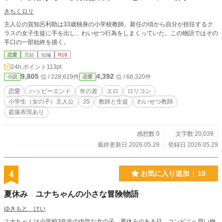
きちくロリ
主人公の賀知呂利助は33歳独身の小学校教師。新任の頃から自分が担任するク
ラスの女子生徒に手を出し、わいせつ行為をしまくっていた。この物語ではその
手口の一部始終を描く。
恋愛
完結
短編
R18
24h.ポイント
113pt
9,805
4,392
位 / 228,619件
位 / 66,320件
小説
恋愛
恋愛
ハッピーエンド
年の差
エロ
ロリコン
小学生（女の子）主人公
JS
教師と生徒
わいせつ教師
盗撮表現あり
感想数 0
文字数 20,039
最終更新日 2026.05.29
登録日 2026.05.29
4
お気に入り追加
10
夏休み ユナちゃんの小さな冒険物語
ゆきもと けい
ユナちゃんは小学校3年生の内気な女の子。夏休みのある日、コンビニへ買い物