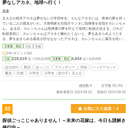
夢なしアカネ、地球へ行く！
泉蒼
主人公の桜木アカネは夢がない小学四年生。そんなアカネには、将来の夢を持っ
ている二人の親友がいた。大発明家を目指すケンタに指揮者を目指すカレンちゃ
ん。 ある日、カレンちゃんは指揮者の夢を叶えて地球に転校が決まる。けれど
転校直前に、カレンちゃんはアカネと離れたくないと、夢をあきらめようとす
る。夢をあきらめる親友が許せなかったアカネは、カレンちゃんに暴言を吐いて
しまう。 無理やり地球に送りだす形になったアカネは、カレンちゃんにお別れ
児童書・童話
完結
長編
も言えずにしょんぼりしていた。そんなある日、アカネはパスポートを手に入れ
24h.ポイント
0pt
る。それはカレンちゃんが転校した地球の銀河遊園地のものだった。再会のチャ
228,619
4,654
位 / 228,619件
位 / 4,654件
小説
児童書・童話
ンスに、アカネはカレンちゃんに会おうと決心した。家族を説得したアカネは、
無事に夏休みに宇宙旅行に行くことになった。 旅に出るとアカネは、はじめて
ほのぼの
童話
ほっこり
ファンタジー
完結
ハッピーエンド
の宇宙旅行を楽しんだ。けれど二日目に、銀河遊園地で桜木家に事件が起きる。
魔法
幻想
小学生
小学生（女の子）主人公
仲良しのパパとママが、ケンカをはじめたのだ。もうダメだ、と思った矢先、桜
木家を助けにやってきたのはカレンちゃんだった。 カレンちゃんの見事な指
揮で、園内は楽し気な雰囲気になっていく。音楽に心を良くしたパパとママは無
感想数 0
文字数 55,761
事に仲直りをした。再会を果たしたアカネもカレンちゃんと仲直りを果たすこと
最終更新日 2024.09.20
登録日 2024.09.20
ができた。アカネは宇宙旅行で、誰かを楽しませようとする人をたくさん見るこ
とができた。その思いを胸に、アカネは地球にお別れを告げる。 旅行から帰っ
てくると、もう一人の親友ケンタがアカネを近くの森に招待した。ケンタは森の
33
お気に入り追加
4
墓地を銀河に変える、といった発明品をアカネに披露する。荒れ放題の墓地が、
ケンタのおかげで美しい銀河に変身していた。ケンタは夢がなく落ちこむアカネ
探偵ごっこじゃありません！～未来の花嫁は、今日も謎解き
に、「みんなを良い顔にしたいだけ」と自分が夢を持っているヒントを与えた。
アカネはたくさんの人たちのおかげで、自分もいつか夢を見つけようと心に決め
修行中～