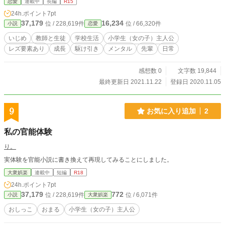
恋愛
連載中
長編
R15
24h.ポイント
7pt
37,179
16,234
位 / 228,619件
位 / 66,320件
小説
恋愛
いじめ
教師と生徒
学校生活
小学生（女の子）主人公
レズ要素あり
成長
駆け引き
メンタル
先輩
日常
感想数 0
文字数 19,844
最終更新日 2021.11.22
登録日 2020.11.05
9
お気に入り追加
2
私の官能体験
り。
実体験を官能小説に書き換えて再現してみることにしました。
大衆娯楽
連載中
短編
R18
24h.ポイント
7pt
37,179
772
位 / 228,619件
位 / 6,071件
小説
大衆娯楽
おしっこ
おまる
小学生（女の子）主人公