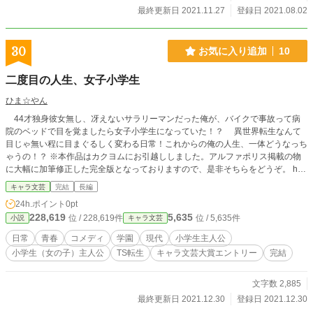
最終更新日 2021.11.27
登録日 2021.08.02
30
お気に入り追加
10
二度目の人生、女子小学生
ひま☆やん
44才独身彼女無し、冴えないサラリーマンだった俺が、バイクで事故って病
院のベッドで目を覚ましたら女子小学生になっていた！？ 異世界転生なんて
目じゃ無い程に目まぐるしく変わる日常！これからの俺の人生、一体どうなっち
ゃうの！？ ※本作品はカクヨムにお引越ししました。アルファポリス掲載の物
に大幅に加筆修正した完全版となっておりますので、是非そちらをどうぞ。 http
s://kakuyomu.jp/works/16817139556478610874
キャラ文芸
完結
長編
24h.ポイント
0pt
228,619
5,635
位 / 228,619件
位 / 5,635件
小説
キャラ文芸
日常
青春
コメディ
学園
現代
小学生主人公
小学生（女の子）主人公
TS転生
キャラ文芸大賞エントリー
完結
文字数 2,885
最終更新日 2021.12.30
登録日 2021.12.30