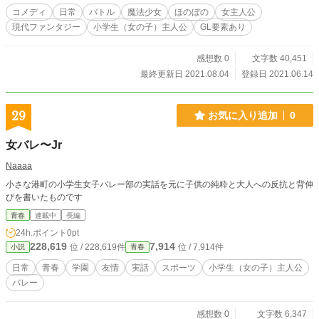
コメディ
日常
バトル
魔法少女
ほのぼの
女主人公
現代ファンタジー
小学生（女の子）主人公
GL要素あり
感想数 0
文字数 40,451
最終更新日 2021.08.04
登録日 2021.06.14
29
お気に入り追加
0
女バレ〜Jr
Naaaa
小さな港町の小学生女子バレー部の実話を元に子供の純粋と大人への反抗と背伸
びを書いたものです
青春
連載中
長編
24h.ポイント
0pt
228,619
7,914
位 / 228,619件
位 / 7,914件
小説
青春
日常
青春
学園
友情
実話
スポーツ
小学生（女の子）主人公
バレー
感想数 0
文字数 6,347