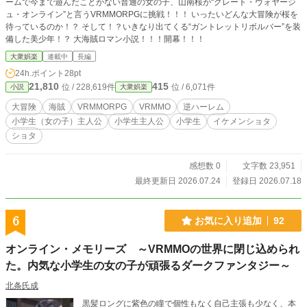
ームで今まで遊んだことがない普通の女の子、山南桜が“グレート・ヴォヤージ
ュ・オンライン”と言うVRMMORPGに挑戦！！！ いったいどんな大冒険が桜を
待っているのか！？ そして！？いきなり出てくる“ガントレットリボルバー”を装
備した美少年！？ 大海賊ロマン小説！！！開幕！！！
大衆娯楽
連載中
長編
24h.ポイント
28pt
21,810
415
位 / 228,619件
位 / 6,071件
小説
大衆娯楽
大冒険
海賊
VRMMORPG
VRMMO
逆ハーレム
小学生（女の子）主人公
小学生主人公
小学生
イケメンショタ
ショタ
感想数 0
文字数 23,951
最終更新日 2026.07.24
登録日 2026.07.18
6
お気に入り追加
92
オンライン・メモリーズ ～VRMMOの世界に閉じ込められ
た。内気な小学生の女の子が頑張るダークファンタジー～
北条氏成
黒髪ロングに紫色の瞳で個性もなく自己主張も少なく、本