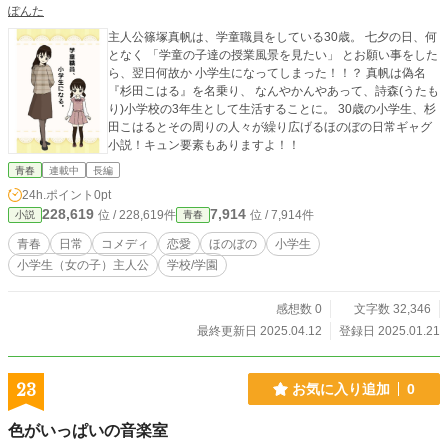
ぽんた
主人公篠塚真帆は、学童職員をしている30歳。 七夕の日、何
となく 「学童の子達の授業風景を見たい」 とお願い事をした
ら、翌日何故か 小学生になってしまった！！？ 真帆は偽名
『杉田こはる』を名乗り、 なんやかんやあって、詩森(うたも
り)小学校の3年生として生活することに。 30歳の小学生、杉
田こはるとその周りの人々が繰り広げるほのぼの日常ギャグ
小説！キュン要素もありますよ！！
青春
連載中
長編
24h.ポイント
0pt
228,619
7,914
位 / 228,619件
位 / 7,914件
小説
青春
青春
日常
コメディ
恋愛
ほのぼの
小学生
小学生（女の子）主人公
学校/学園
感想数 0
文字数 32,346
最終更新日 2025.04.12
登録日 2025.01.21
23
お気に入り追加
0
色がいっぱいの音楽室