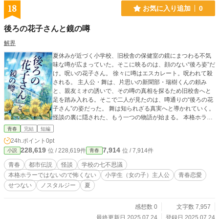
18
お気に入り追加
0
後ろの花子さんと鏡の噂
解界
夏休みが近づく小学校、旧校舎の保健室の鏡にまつわる不気
味な噂が広まっていた。そこに映るのは、顔のない“後ろ姿”だ
け。呪いの花子さん。 徐々に噂はエスカレート。呪われて殺
される。 主人公・舞は、片思いの新聞部・瑞樹くんの頼み
と、親友ミオの誘いで、その噂の真相を探るため旧校舎へと
足を踏み入れる。そこで二人が見たのは、噂通りの“後ろの花
子さん”の姿だった。 舞は知られざる真実へと導かれていく。
怪談の裏に隠された、もう一つの物語が始まる。 本格ホラー
ではなく、怖くないです。
青春
完結
短編
24h.ポイント
0pt
228,619
7,914
位 / 228,619件
位 / 7,914件
小説
青春
青春
都市伝説
怪談
学校の七不思議
本格ホラーではないので怖くない
小学生（女の子）主人公
青春恋愛
せつない
ノスタルジー
夏
感想数 0
文字数 7,957
最終更新日 2025.07.24
登録日 2025.07.24