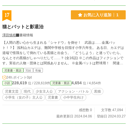
17
お気に入り追加
1
猫とバットと影退治
澤田慎梧
書籍情報
【人間の悪い心から生まれる「シャドウ」を倒せ！ 武器は……金属バッ
ト！？】 浅利山カエデは、難関中学校を目指す小学六年生。 ある日、カエデは
道端で怪我をして倒れている黒猫と出会う。 「どうしよう」と迷っていたら、
なんとその黒猫がしゃべりだして……？ (全16話) ※この作品はフィクションで
す。実在の人物・団体とは関係ありません。 ※金属バットは野球用！ 間違っ
ても人や生き物や、ボール以外のものを叩かないように！ ※玉倉市は架空の都
児童書・童話
完結
長編
市です。 ※「カクヨム」様にも掲載しています。
24h.ポイント
0pt
228,619
4,654
位 / 228,619件
位 / 4,654件
小説
児童書・童話
児童文芸
現代
少女主人公
アクション・バトル
黒猫
小学生（女の子）主人公
児童書
小中学生向け
感想数 0
文字数 47,094
最終更新日 2024.04.06
登録日 2024.03.27