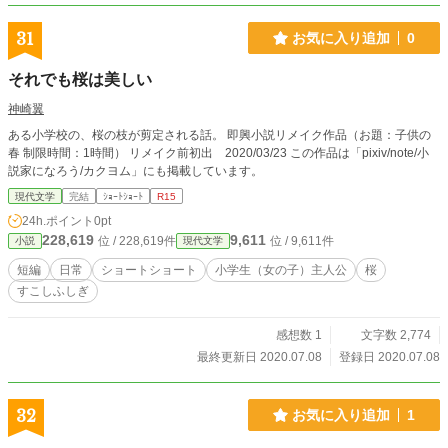
31
お気に入り追加
0
それでも桜は美しい
神崎翼
ある小学校の、桜の枝が剪定される話。 即興小説リメイク作品（お題：子供の
春 制限時間：1時間） リメイク前初出 2020/03/23 この作品は「pixiv/note/小
説家になろう/カクヨム」にも掲載しています。
現代文学
完結
ｼｮｰﾄｼｮｰﾄ
R15
24h.ポイント
0pt
228,619
9,611
位 / 228,619件
位 / 9,611件
小説
現代文学
短編
日常
ショートショート
小学生（女の子）主人公
桜
すこしふしぎ
感想数 1
文字数 2,774
最終更新日 2020.07.08
登録日 2020.07.08
32
お気に入り追加
1