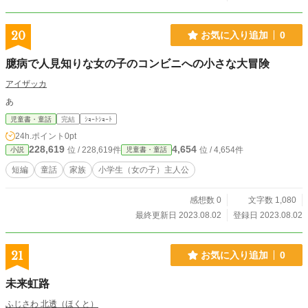
20
お気に入り追加
0
臆病で人見知りな女の子のコンビニへの小さな大冒険
アイザッカ
あ
児童書・童話
完結
ｼｮｰﾄｼｮｰﾄ
24h.ポイント
0pt
228,619
4,654
位 / 228,619件
位 / 4,654件
小説
児童書・童話
短編
童話
家族
小学生（女の子）主人公
感想数 0
文字数 1,080
最終更新日 2023.08.02
登録日 2023.08.02
21
お気に入り追加
0
未来虹路
ふじさわ 北透（ほくと）