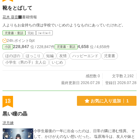
靴をとばして
花木 葵音
書籍情報
人よりもお金持ちの僕は学校でいじめのようなものにあっていたけれど。
児童書・童話
完結
ｼｮｰﾄｼｮｰﾄ
24h.ポイント
0pt
228,847
4,658
位 / 228,847件
位 / 4,658件
小説
児童書・童話
ほのぼの
ほっこり
短編
友情
ハッピーエンド
児童書
小学生（男の子）主人公
いじめ
感想数 0
文字数 2,192
最終更新日 2026.07.28
登録日 2026.07.28
13
お気に入り追加
1
黒い瞳の晶
冴月練
小学生最後の一年に出会ったのは、日常の隣に潜む怪異、 そ
して、かけがえのない想いだった。 塩原海斗は、友人や妹と