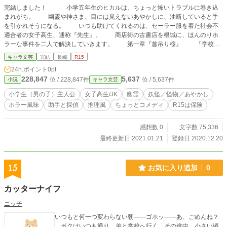
完結しました！ 小学五年生のヒカルは、ちょっと怖いトラブルに巻き込
まれがち。 幽霊や神さま、目には見えないあやかしに、油断していると手
を引かれそうになる。 いつも助けてくれるのは、セーラー服を着た社会不
適合者の女子高生、通称『先生』。 商店街の古書店を根城に、ほんのりホ
ラーな事件を二人で解決していきます。 第一章『首吊り桜』 「学校の
裏山にある桜の樹には決して近いてはいけないよ」 先生からそう言われて
キャラ文芸
完結
長編
R15
いたのに、クラスメイトに巻き込まれて裏山に行ってしまったヒカル。直後か
24h.ポイント
0pt
ら、後ろをつけてくる姿の見えない足音が聞こえる様になって……。 第
228,847
5,637
位 / 228,847件
位 / 5,637件
小説
キャラ文芸
二章『眠り姫の家』 ヒカルは3日連続で奇妙な夢を見ていた。誰もいない家
の中のそこかしこから、誰かの気配がする夢だ。程なくして夢の中で同じ学校の
小学生（男の子）主人公
女子高生/JK
幽霊
妖怪／怪物／あやかし
少女と出会う。けれども彼女は、長い間夢から目覚めていないと言って……。
ホラー風味
助手と探偵
推理風
ちょっとコメディ
R15は保険
第三章『宇宙のリゲル』 ある日古書店に若い女性のお客さんが来る。
彼女は母親との思い出の本を探しているのだと言う。タイトルは『宇宙のリゲ
ル』。しかし店にあった本と、彼女の記憶の中の本とは別物で……。 第
感想数 0
文字数 75,336
四章『シロと黒い水』 ヒカル達は三連休を利用して田舎の古民家へと旅行
最終更新日 2021.01.21
登録日 2020.12.20
に来た。そこは不思議な伝説と不気味な雰囲気の漂う場所。胡乱な青年から貰っ
た桃を食べた仲間が倒れてしまい、ヒカルは解毒薬を条件に『ちょっとした頼ま
れごと』をする事に……。
15
お気に入り追加
0
カッターナイフ
ニッチ
いつもと何一つ変わらない朝――ゴホッ――あ、ごめんね？
ボクはいつも通り、弟と学校へ行く。その途中、小さい頃