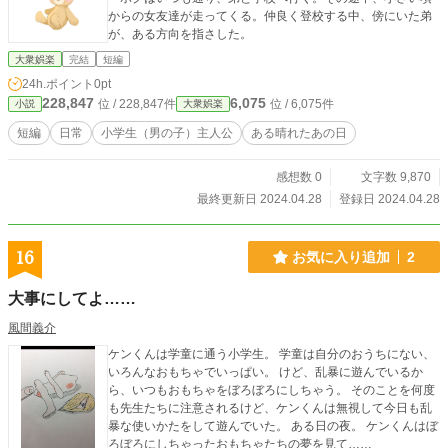
からの女友達が走ってくる。仲良く登校する中、傍にいた弟
が、ある方向を指さした。
大衆娯楽
完結
短編
24h.ポイント
0pt
228,847
6,075
位 / 228,847件
位 / 6,075件
小説
大衆娯楽
短編
日常
小学生（男の子）主人公
ある晴れたあの日
感想数 0
文字数 9,870
最終更新日 2024.04.28
登録日 2024.04.28
16
お気に入り追加
2
大事にしてよ……
風間義介
ケンくんは学童に通う小学生。 学童は自分のおうちにない、
いろんなおもちゃでいっぱい。 けど、乱暴に遊んでいるか
ら、いつもおもちゃをぼろぼろにしちゃう。 そのことを何度
も先生たちに注意されるけど、ケンくんは無視して今日も乱
暴な使いかたをして遊んでいた。 ある日の夜。 ケンくんはぼ
ろぼろにしちゃったおもちゃたちの夢を見て……