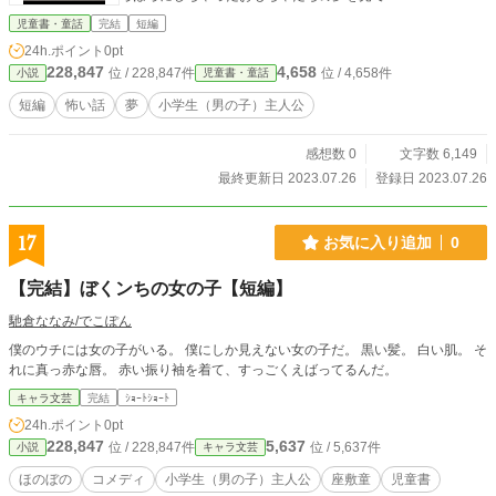
児童書・童話
完結
短編
24h.ポイント
0pt
228,847
4,658
位 / 228,847件
位 / 4,658件
小説
児童書・童話
短編
怖い話
夢
小学生（男の子）主人公
感想数 0
文字数 6,149
最終更新日 2023.07.26
登録日 2023.07.26
17
お気に入り追加
0
【完結】ぼくンちの女の子【短編】
馳倉ななみ/でこぽん
僕のウチには女の子がいる。 僕にしか見えない女の子だ。 黒い髪。 白い肌。 そ
れに真っ赤な唇。 赤い振り袖を着て、すっごくえばってるんだ。
キャラ文芸
完結
ｼｮｰﾄｼｮｰﾄ
24h.ポイント
0pt
228,847
5,637
位 / 228,847件
位 / 5,637件
小説
キャラ文芸
ほのぼの
コメディ
小学生（男の子）主人公
座敷童
児童書