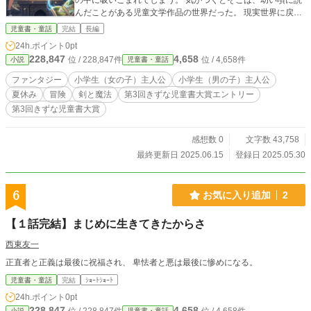
の中に吸いこまれてしまう。 気がつくとそこは、幼い頃に読
んだことがある児童文学作品の世界だった。 現実世界に戻る
手がかりもないまま、チハルたちは作中の主人公のように物
児童書・童話
完結
長編
語を進める――ページをめくるように、様々な『物語の世
24h.ポイント
0pt
界』をめぐることになる。 やがて、ある『未完の物語の世
228,847
4,658
位 / 228,847件
位 / 4,658件
小説
児童書・童話
界』に辿り着き、そこでマリンが叶えたかった願いとは――
大切なものは物語の中で、ずっと待っていた。
ファンタジー
小学生（女の子）主人公
小学生（男の子）主人公
夏休み
冒険
剣と魔法
第3回きずな児童書大賞エントリー
第3回きずな児童書大賞
感想数 0
文字数 43,758
最終更新日 2025.06.15
登録日 2025.05.30
6
お気に入り追加
2
【１話完結】まじめに生きてきたからさ
西東友一
正直者と正義は最後に祝福され、 卑怯者と悪は最後に惨めになる。
児童書・童話
完結
ｼｮｰﾄｼｮｰﾄ
24h.ポイント
0pt
228,847
4,658
小説
児童書・童話