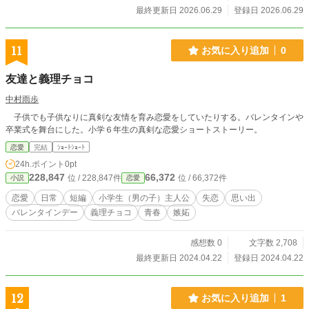
最終更新日 2026.06.29
登録日 2026.06.29
11
お気に入り追加
0
友達と義理チョコ
中村雨歩
子供でも子供なりに真剣な友情を育み恋愛をしていたりする。バレンタインや
卒業式を舞台にした。小学６年生の真剣な恋愛ショートストーリー。
恋愛
完結
ｼｮｰﾄｼｮｰﾄ
24h.ポイント
0pt
228,847
66,372
位 / 228,847件
位 / 66,372件
小説
恋愛
恋愛
日常
短編
小学生（男の子）主人公
失恋
思い出
バレンタインデー
義理チョコ
青春
嫉妬
感想数 0
文字数 2,708
最終更新日 2024.04.22
登録日 2024.04.22
12
お気に入り追加
1