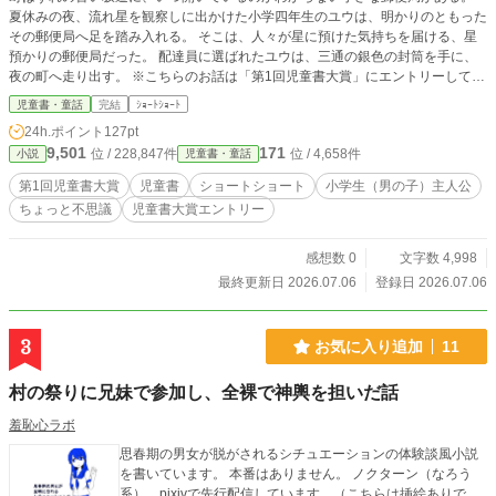
夏休みの夜、流れ星を観察しに出かけた小学四年生のユウは、明かりのともった
その郵便局へ足を踏み入れる。 そこは、人々が星に預けた気持ちを届ける、星
預かりの郵便局だった。 配達員に選ばれたユウは、三通の銀色の封筒を手に、
夜の町へ走り出す。 ※こちらのお話は「第1回児童書大賞」にエントリーしてお
ります。 ぜひお気に入り＆投票をよろしくお願いいたします。
児童書・童話
完結
ｼｮｰﾄｼｮｰﾄ
24h.ポイント
127pt
9,501
171
位 / 228,847件
位 / 4,658件
小説
児童書・童話
第1回児童書大賞
児童書
ショートショート
小学生（男の子）主人公
ちょっと不思議
児童書大賞エントリー
感想数 0
文字数 4,998
最終更新日 2026.07.06
登録日 2026.07.06
3
お気に入り追加
11
村の祭りに兄妹で参加し、全裸で神輿を担いだ話
羞恥心ラボ
思春期の男女が脱がされるシチュエーションの体験談風小説
を書いています。 本番はありません。 ノクターン（なろう
系）、pixivで先行配信しています。（こちらは挿絵ありで