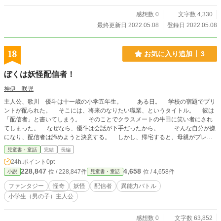
感想数 0
文字数 4,330
最終更新日 2022.05.08
登録日 2022.05.08
18
お気に入り追加
3
ぼくは妖怪配信者！
神伊 咲児
主人公、歌川 優斗は十一歳の小学五年生。 ある日。 学校の宿題でプリ
ントが配られた。 そこには、将来のなりたい職業、というタイトル。 彼は
「配信者」と書いてしまう。 そのことでクラスメートの牛田に笑い者にされ
てしまった。 なぜなら、優斗は会話が下手だったから。 そんな自分が嫌
になり、配信者は諦めようと決意する。 しかし、帰宅すると、母親がプレゼ
ントをくれた。 それは撮影用の大容量スマホだった。 母のすすめで、配信
児童書・童話
完結
長編
者はやってみることにする。 彼女の協力をへてチャンネルを設立。 その名
24h.ポイント
0pt
も『ユートチャンネル』 まずは、姫井ヶ森の沼に住む、大好きなタガメを
228,847
4,658
位 / 228,847件
位 / 4,658件
小説
児童書・童話
撮影することにした。 沼に行く途中。 不思議な場所に迷い込んでしまう。
一人の女性が立っていて、その姿はコート姿。 真夏なのにコート？ よく
ファンタジー
怪奇
妖怪
配信者
異能力バトル
見ると、その体には目玉がたくさんついていて、ギョロリと動いているのだっ
小学生（男の子）主人公
た。 優斗はスマホで録画中である。 そんな映像を撮ってしまったから大
変。 それから次々と不思議な妖怪に遭遇して……。 優斗は配信者になって
妖怪を撮影する。 モフモフの毛玉の妖怪、毛毛丸とも友達になってしまう。
感想数 0
文字数 63,852