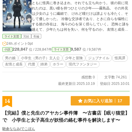
ともに怪異に巻き込まれ、それでも立ち向かう。 彼の前に現
れたのは、黒い瞳を持つひとりの少年――霧島晶。 その外見
は少女のように繊細で、 けれど瞳だけは誰よりも冷たく、そ
して優しかった。 冷徹な交渉者であり、ときに自らを犠牲に
する彼の存在は、 海斗の心を深く揺らしていく。 恐怖と謎を
越えて、少年たちは何を失い、何を守るのか。 友情と成長を
描く、ジュブナイル・ダークファンタジー。
ライト文芸
完結
長編
24h.ポイント
0pt
228,847
9,587
位 / 228,847件
位 / 9,587件
小説
ライト文芸
男の娘
小学生（男の子）主人公
少年と冒険
ジュブナイル
怪異譚
友情と成長
代償
姉弟
ホラー
現代ファンタジー
感想数 0
文字数 74,261
最終更新日 2025.10.19
登録日 2025.10.01
14
お気に入り追加
17
【完結】僕と先生のアヤカシ事件簿 〜古書店【眠り猫堂】
で 小学生と女子高生が妖怪の絡む事件を解決します〜
馳倉ななみ/でこぽん