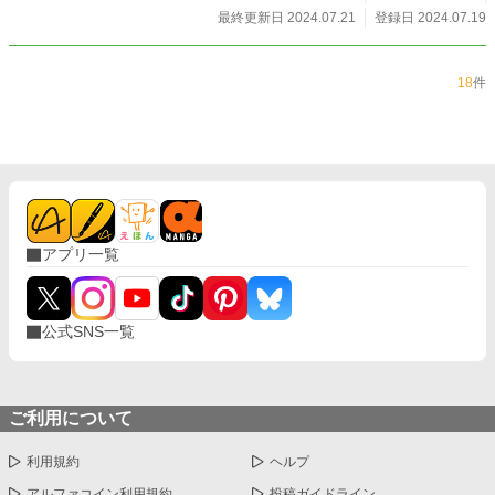
妖怪たちの映像はたちまち大人気！ アップした動画はバズりまくる！ 妖
最終更新日 2024.07.21
登録日 2024.07.19
怪配信者の誕生だ！ そんな中、姫井ヶ森で人が石になるという不思議な事件
があった。それは妖怪の仕業で……。 果たして、妖怪配信者になった優斗は
事件を解決できるのか！？ 妖怪たちは不思議で楽しい。でも、ちょっと怖い
18
件
奴もいたりして。 そんな妖怪たちと織りなす現代ファンタジー小説！
アプリ一覧
公式SNS一覧
ご利用について
利用規約
ヘルプ
アルファコイン利用規約
投稿ガイドライン