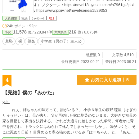
す） ノクターン：https://novel18.syosetu.com/n7961gk/ pixi
v:https://www.pixiv.net/novel/series/1529353
大衆娯楽
完結
ｼｮｰﾄｼｮｰﾄ
R18
24h.ポイント
92pt
11,578
216
位 / 228,847件
位 / 6,075件
小説
大衆娯楽
羞恥
裸
視姦
小学生（男の子）主人公
感想数 0
文字数 4,510
最終更新日 2023.09.21
登録日 2023.09.21
4
お気に入り追加
5
【完結】僕の『みかた』
yolu
「──ねぇ、姉ちゃんの味方って、誰がいる？」 小学６年生の萩野 琉星（はぎの
りゅうせい）は、母が去り、父が再婚した家に馴染めないまま、大好きな祖母の
家を目指して家出を決行する。 けれど大通りに差しかかった瞬間、何者かに背
中を押され、トラックにはねられて死んでしまった── しかし、気がつくと、そ
こは死ぬ５日前！ 目覚めると喋る猫のぬいぐるみ「はーちゃん」と、『あんた
が死ななきゃ、あたしが消える』と詰め寄ってくる美少女な死神・シマの姿があ