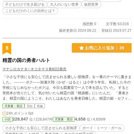
子どもだけで生き延びる
大人のいない世界
仮想世界
こどもだけのくにの目的とは？
感想数 0
文字数 63,016
最終更新日 2024.08.22
登録日 2024.07.27
8
お気に入り追加
39
精霊の国の勇者ハルト
マナシロカナタ✨ネコタマ３巻6/22発売
「小さな子供にも安心して読ませられる優しい冒険譚」を一番のテーマに書きま
した。 --------- ボク――加瀬大翔（かぜ・はると）は小学５年生。 転校した今の
学校になじめなかったボクは、今日も図書室で一人で本を読んでいた。 すると
突然本が光りだして、気が付いたら精霊の国『桃源郷』にいたんだ。 「勇者さ
ま、精霊の国にようこそ。わたしはあなたを勇者召喚した、精霊の姫・セフィロ
トと申します」 そんなセフィロト姫・セフィのお願いで。 この日――ボクは精
児童書・童話
完結
長編
霊の国を救う勇者になった。 絵本・児童書大賞に参加しています、応援よろし
24h.ポイント
0pt
くお願い致します（ぺこり
228,847
4,658
位 / 228,847件
位 / 4,658件
小説
児童書・童話
小さな子供にも安心して読ませられる冒険譚
ボーイ・ミーツ・ガール