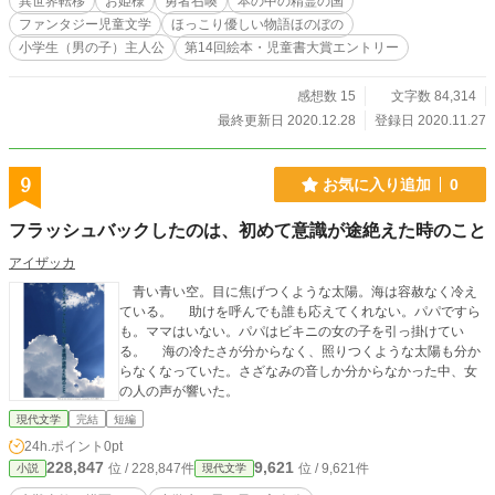
異世界転移
お姫様
勇者召喚
本の中の精霊の国
ファンタジー児童文学
ほっこり優しい物語ほのぼの
小学生（男の子）主人公
第14回絵本・児童書大賞エントリー
感想数 15
文字数 84,314
最終更新日 2020.12.28
登録日 2020.11.27
9
お気に入り追加
0
フラッシュバックしたのは、初めて意識が途絶えた時のこと
アイザッカ
青い青い空。目に焦げつくような太陽。海は容赦なく冷え
ている。 助けを呼んでも誰も応えてくれない。パパですら
も。ママはいない。パパはビキニの女の子を引っ掛けてい
る。 海の冷たさが分からなく、照りつくような太陽も分か
らなくなっていた。さざなみの音しか分からなかった中、女
の人の声が響いた。
現代文学
完結
短編
24h.ポイント
0pt
228,847
9,621
位 / 228,847件
位 / 9,621件
小説
現代文学