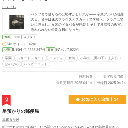
にぇっち
パンツまで借りるのは恥ずかしい気が—— 卒業アルバム撮影
の日、良平は妹のブラウスとスカートで学校へ。クラスは笑
いに包まれ、女装のドタバタが炸裂！ そして放課後の教室、
忘れられない特別な日になった。
青春
完結
ｼｮｰﾄｼｮｰﾄ
24h.ポイント
142pt
8,954
97
位 / 228,847件
位 / 7,922件
小説
青春
学園
ショートショート
コメディ
女装
小学生（男の子）主人公
ほのぼの
ハッピーエンド
感想数 0
文字数 6,750
最終更新日 2025.04.14
登録日 2025.04.14
2
お気に入り追加
14
星預かりの郵便局
黒蜜きな粉
町はずれの古い坂道に、いつ開いているのかわからない小さな郵便局がある。