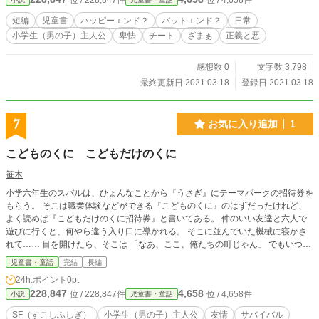
位 / 228,847件
位 / 4,658件
短編
児童書
ハッピーエンド？
バットエンド？
日常
小学生（男の子）主人公
卑怯
チート
ざまぁ
正義と悪
感想数 0
文字数 3,798
最終更新日 2021.03.18
登録日 2021.03.18
7
お気に入り追加
1
こどものくに こどもだけのくに
笹木
小学六年生のスバルは、ひょんなことから『うさぎ』にテーマパークの招待券を
もらう。 そこは職業体験などができる『こどものくに』のはずだったけれど、
よく読めば『こどもだけのくに招待券』と書いてある。 仲のいい友達と六人で
遊びに行くと、何やら違う入り口に導かれる。 そこに並んでいた機械に寝かさ
れて…… 目を開けたら、そこは 「なあ、ここ、俺たちの町じゃん」 でもいつも
と違うところがある。 だって、ここには大人がいない。 いや。大人だけじゃな
児童書・童話
完結
長編
い。 オレたちの他には、誰もいないんじゃないか？
24h.ポイント
0pt
228,847
4,658
位 / 228,847件
位 / 4,658件
小説
児童書・童話
SF（すこしふしぎ）
小学生（男の子）主人公
友情
サバイバル