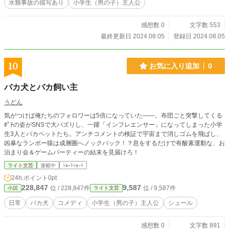
水難事故の描写あり
小学生（男の子）主人公
感想数 0
文字数 553
最終更新日 2024.08.05
登録日 2024.08.05
10
お気に入り追加
0
バカ犬とバカ飼い主
うどん
気がつけば俺たちのフォロワーは5倍になっていた――。布団ごと突撃してくる
ﾎﾟﾁの姿がSNSで大バズりし、一躍「インフレエンサー」になってしまった小学
生3人とバカペットたち。アンチコメントの検証で宇宙まで消しゴムを飛ばし、
凶暴なランボー猿は成層圏へノックバック！？息をするだけで有酸素運動な、お
泊まり会＆ゲームパーティーの結末を見届けろ！
ライト文芸
連載中
ｼｮｰﾄｼｮｰﾄ
24h.ポイント
0pt
228,847
9,587
位 / 228,847件
位 / 9,587件
小説
ライト文芸
日常
バカ犬
コメディ
小学生（男の子）主人公
シュール
感想数 0
文字数 891