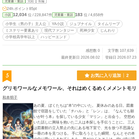
児童書・童話
完結
長編
った。 犯人は、親友の仁くんか、幼馴染のタイセーか、……それとも家族の誰
24h.ポイント
85pt
かなのか。 残された５日間で真犯人を見つけ出し、自分の運命を変えられるの
12,034
183
位 / 228,847件
位 / 4,658件
小説
児童書・童話
か！？ そして命がけのやり直しの果てに、琉星がたどり着く"本当の味方"とは─
─？ 家族のカタチと"味方"という言葉の意味を問い直す、５日間のタイムリー
小学生（男の子）主人公
YA小説
ジュブナイル
タイムリープ
プ・ミステリー
ミステリー要素あり
現代ファンタジー
死神少女
じんわり
小学校高学年以上
ハッピーエンド
感想数 0
文字数 107,639
最終更新日 2026.08.02
登録日 2026.07.23
5
お気に入り追加
2
グリモワールなメモワール、それはめくるめくメメントモリ
和本明子
あの夏、ぼくたちは“本”の中にいた。 夏休みのある日。図書
館で宿題をしていた「チハル」と「レン」は、『なんでも願
いが叶う本』を探している少女「マリン」と出会う。 空想め
いた話しに興味を抱いた二人は本探しを手伝うことに。 三人
は図書館の立入禁止の先にある地下室で、光を放つ不思議な
一冊の本を見つける。 手に取ろうとした瞬間、なんとその本