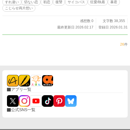
すれ違い
切ない恋
初恋
復讐
サイコパス
狂愛/執着
暴君
こじらせ両片想い
感想数 0
文字数 38,355
最終更新日 2026.02.17
登録日 2026.01.31
26
件
アプリ一覧
公式SNS一覧