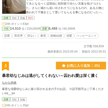
て夫となるべく辺境伯に初対面で冷たい言葉を投げつけら
た。さらに城から追い出されそうになるものの、ある人物に
救われて下働きとして置いてもらえる事になるのだった―。
恋愛
完結
長編
R15
24h.ポイント
63pt
14,510
6,488
位 / 229,000件
位 / 66,399件
小説
恋愛
恋愛
異世界
切ない
暴君
政略結婚
溺愛
ハッピーエンド
文字数 558,659
最終更新日 2023.05.04
登録日 2022.05.01
5
お気に入り追加
251
暴君幼なじみは逃がしてくれない～囚われ愛は深く濃く
なかな悠桃
暴君な溺愛幼なじみに振り回される女の子のお話。 ※誤字脱字はご了承くださ
いm(__)m
恋愛
完結
短編
24h.ポイント
35pt