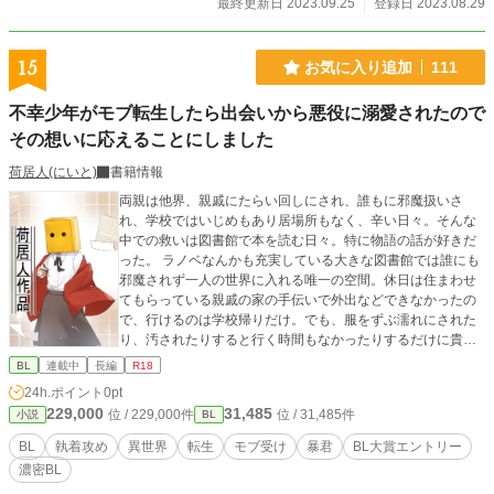
最終更新日 2023.09.25
登録日 2023.08.29
15
お気に入り追加
111
不幸少年がモブ転生したら出会いから悪役に溺愛されたので
その想いに応えることにしました
荷居人(にいと)
書籍情報
両親は他界、親戚にたらい回しにされ、誰もに邪魔扱いさ
れ、学校ではいじめもあり居場所もなく、辛い日々。そんな
中での救いは図書館で本を読む日々。特に物語の話が好きだ
った。 ラノベなんかも充実している大きな図書館では誰にも
邪魔されず一人の世界に入れる唯一の空間。休日は住まわせ
てもらっている親戚の家の手伝いで外出などできなかったの
で、行けるのは学校帰りだけ。でも、服をずぶ濡れにされた
り、汚されたりすると行く時間もなかったりするだけに貴重
な時間だった。 そんな貴重な時間の中で、何度も読み込んだ
BL
連載中
長編
R18
ラノベがある。タイトルこそ最近よくある長い文章みたいな
24h.ポイント
0pt
タイトルだったけど、その物語に登場する両親が他界し、誰
229,000
31,485
位 / 229,000件
位 / 31,485件
小説
BL
にも愛されず、頼れる親族がいない存在の悪役に僕は惹かれ
た。環境が似てる……というには、身分制度とか異世界感な
BL
執着攻め
異世界
転生
モブ受け
暴君
BL大賞エントリー
ど全然現実とは違うけれど。それでも似た不幸の中で抗った
濃密BL
結果が悪役ということに物語の中ではなってしまっている