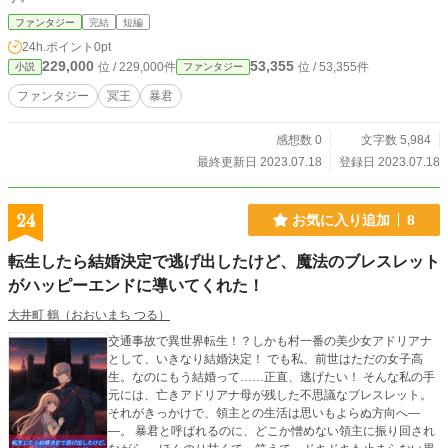
ファンタジー
完結
短編
24h.ポイント
0pt
229,000
53,355
位 / 229,000件
位 / 53,355件
小説
ファンタジー
ファンタジー
冥王
暴君
感想数 0
文字数 5,984
最終更新日 2023.07.18
登録日 2023.07.18
24
お気に入り追加
8
転生したら結婚決定で逃げ出したけど、魔法のブレスレット
がハッピーエンドに導いてくれた！
大井町 鶴（おおいまち つる）
交通事故で異世界転生！？しかも村一番の美少女アドリアナ
として、いきなり結婚決定！ でも私、前世はただの女子高
生。なのにもう結婚って……正直、逃げたい！ そんな私の手
元には、亡きアドリアナ母が残した不思議なブレスレット。
それがきっかけで、領主との生活は思いもよらぬ方向へ―
―。 暴君と呼ばれるのに、どこか憎めない領主に振り回され