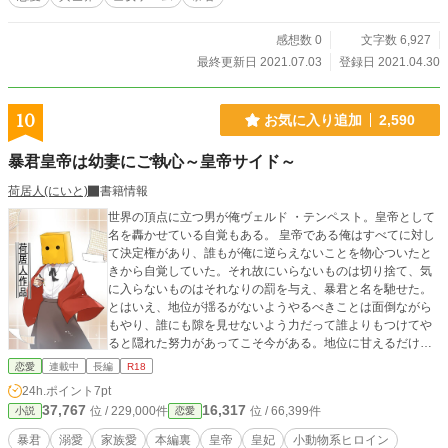
感想数 0
文字数 6,927
最終更新日 2021.07.03
登録日 2021.04.30
10
お気に入り追加
2,590
暴君皇帝は幼妻にご執心～皇帝サイド～
荷居人(にいと)
書籍情報
世界の頂点に立つ男が俺ヴェルド ・テンペスト。皇帝として
名を轟かせている自覚もある。 皇帝である俺はすべてに対し
て決定権があり、誰もが俺に逆らえないことを物心ついたと
きから自覚していた。それ故にいらないものは切り捨て、気
に入らないものはそれなりの罰を与え、暴君と名を馳せた。
とはいえ、地位が揺るがないようやるべきことは面倒ながら
もやり、誰にも隙を見せないよう力だって誰よりもつけてや
ると隠れた努力があってこそ今がある。地位に甘えるだけの
馬鹿が皇帝を続けられるはずもないのだから。 あえていう問
恋愛
連載中
長編
R18
題点は俺に婚約者すらいないこと。世継ぎの大事さは理解し
24h.ポイント
7pt
ていても、ろくな女がいないのだから俺は悪くないと思う
37,767
16,317
位 / 229,000件
位 / 66,399件
小説
恋愛
が。媚び売るだけの馬鹿と自信過剰女に、権威目的に親に言
われてか真っ青になりながら嫌々近づいてくる女を皇妃にし
暴君
溺愛
家族愛
本編裏
皇帝
皇妃
小動物系ヒロイン