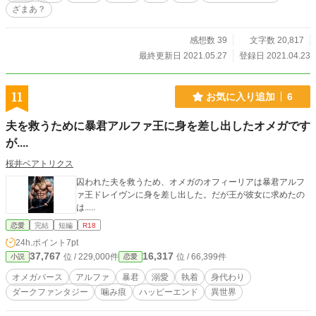
たところで仕事が増えるだけ。 せめて大人しいものならばど
ざまあ？
うせ期待はしないので仕事も増えずまだマシか、なんて考え
すら浮かんで、そんなときちょうどよくペコペコしながら臣
下たちがさすがにそろそろ皇妃なるものを探すよう言い出し
感想数 39
文字数 20,817
たため適齢期の令嬢は強制参加という条件で開いた舞踏会。
最終更新日 2021.05.27
登録日 2021.04.23
こんな貴族社会にそんな都合のいいやつなんているはずもな
かったか、なんて香水の臭いに嫌気が差した時だったうさぎ
のような小動物を連想させる可愛らしい令嬢と目があったの
11
お気に入り追加
6
は。 令嬢視点のあちらが本編です。こちらは元々本編の途中
に入れるつもりだった皇帝視点ですが、同じくらい長くなり
夫を救うために暴君アルファ王に身を差し出したオメガです
そうなので別作品として公開しました。 進みは先に書き始め
が....
た分本編の方が早いかと思いますが、同じペースで書く予定
です。ただ視点が違うため、本編にはない部分が書かれるこ
桜井ベアトリクス
ともございます故、裏本編みたいな気分で読んでいただける
と。
囚われた夫を救うため、オメガのオフィーリアは暴君アルフ
ァ王ドレイヴンに身を差し出した。だが王が彼女に求めたの
は.....
恋愛
完結
短編
R18
24h.ポイント
7pt
37,767
16,317
位 / 229,000件
位 / 66,399件
小説
恋愛
オメガバース
アルファ
暴君
溺愛
執着
身代わり
ダークファンタジー
噛み痕
ハッピーエンド
異世界