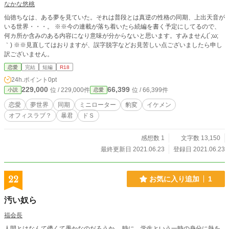
なかな悠桃
仙徳ちなは、ある夢を見ていた。それは普段とは真逆の性格の同期、上出天音が
いる世界・・・。 ※※今の連載が落ち着いたら続編を書く予定にしてるので、
何カ所か含みのある内容になり意味が分からないと思います。すみません(´;ω;
｀) ※※見直してはおりますが、誤字脱字などお見苦しい点ございましたら申し
訳ございません。
恋愛
完結
短編
R18
24h.ポイント
0pt
229,000
66,399
位 / 229,000件
位 / 66,399件
小説
恋愛
恋愛
夢世界
同期
ミニローター
豹変
イケメン
オフィスラブ？
暴君
ドＳ
感想数 1
文字数 13,150
最終更新日 2021.06.23
登録日 2021.06.23
22
お気に入り追加
1
汚い奴ら
福会長
人間とはなんて儚くて愚かなのだろうか。 時に、学生という一時の身分に熱を