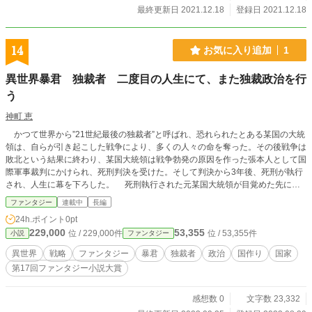
最終更新日 2021.12.18
登録日 2021.12.18
14
お気に入り追加
1
異世界暴君 独裁者 二度目の人生にて、また独裁政治を行
う
神町 恵
かつて世界から”21世紀最後の独裁者”と呼ばれ、恐れられたとある某国の大統
領は、自らが引き起こした戦争により、多くの人々の命を奪った。その後戦争は
敗北という結果に終わり、某国大統領は戦争勃発の原因を作った張本人として国
際軍事裁判にかけられ、死刑判決を受けた。そして判決から3年後、死刑が執行
され、人生に幕を下ろした。 死刑執行された元某国大統領が目覚めた先に
は、真っ白な空間に一人、女神のような佇まいの女性が立っていた。目覚めた元
ファンタジー
連載中
長編
某国大統領に女神は突如”ある試練”を伝え、それをクリアすれば天国行きを認め
24h.ポイント
0pt
ると言われ……。 元某国大統領こと独裁者は、女神から与えらえれた”最後の
229,000
53,355
位 / 229,000件
位 / 53,355件
小説
ファンタジー
チャンス”によって、二度目の人生を送ることになる。
異世界
戦略
ファンタジー
暴君
独裁者
政治
国作り
国家
第17回ファンタジー小説大賞
感想数 0
文字数 23,332