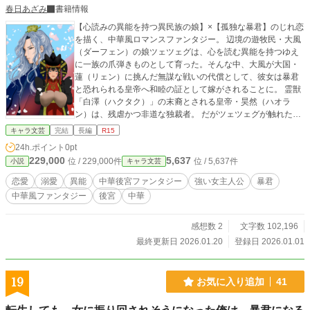
春日あざみ
書籍情報
【心読みの異能を持つ異民族の娘】×【孤独な暴君】のじれ恋
を描く、中華風ロマンスファンタジー。 辺境の遊牧民・大風
（ダーフェン）の娘ツェツェグは、心を読む異能を持つゆえ
に一族の爪弾きものとして育った。そんな中、大風が大国・
蓮（リェン）に挑んだ無謀な戦いの代償として、彼女は暴君
と恐れられる皇帝へ和睦の証として嫁がされることに。 霊獣
「白澤（ハクタク）」の末裔とされる皇帝・昊然（ハオラ
ン）は、残虐かつ非道な独裁者。 だがツェツェグが触れた昊
然の心の内は、孤独と虚しさに満ちていた。 偽りなく、真っ
キャラ文芸
完結
長編
R15
直ぐに自分に立ち向かってくるツェツェグに、興味を覚える
24h.ポイント
0pt
昊然。そして対話を重ねるうち、昊然はツェツェグに深い執
229,000
5,637
位 / 229,000件
位 / 5,637件
小説
キャラ文芸
着を覚え、恋慕の思いを募らせるようになる。 生い立ちゆ
え、彼の愛情を信じられずに戸惑うツェツェグだが——。
恋愛
溺愛
異能
中華後宮ファンタジー
強い女主人公
暴君
中華風ファンタジー
後宮
中華
感想数 2
文字数 102,196
最終更新日 2026.01.20
登録日 2026.01.01
19
お気に入り追加
41