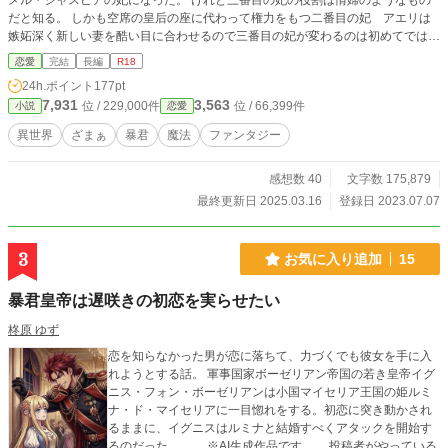
メル・ジャスピアの妃になった。 けれど三番目の妃の役割は情婦のようなもの
だと知る。 しかも空席の皇后の座に代わって権力をもつ二番目の妃 アエリは
嫉妬深く新しい妻を酷い目に合わせるので三番目の妃が変わるのは初めてではな
い。 そうして家族に都合よく売られてしまったお人好しなドルチェ・ヴァニテ
恋愛
完結
長編
R18
ィはドルチェ・ジャスピアとなったが、彼女には美しい容姿と素晴らしい身体。
24h.ポイント
177pt
そして……「魔法が使えたのか？」素晴らしい魔法の力があった。 皇帝の情
7,931
3,563
位 / 229,000件
位 / 66,399件
小説
恋愛
婦？いいわ、なんだってやってあげる。 けれど、私を侮らないで。 うっかり喉
元を噛みちぎられたく無ければね。
異世界
ざまぁ
暴君
魔法
ファンタジー
感想数 40
文字数 175,879
最終更新日 2025.03.16
登録日 2023.07.07
3
お気に入り追加
15
暴君皇帝は遅咲きの初恋を実らせたい
柊原 ゆず
恋を知らなかった男が恋に落ちて、力づくでも彼女を手に入
れようとする話。 軍事国家ボーゼリアン帝国の若き皇帝イグ
ニス・フォン・ボーゼリアンは小国マイセリア王国の姫ルミ
ナ・ド・マイセリアに一目惚れをする。初恋に突き動かされ
るままに、イグニスはルミナと結婚すべくアタックを開始す
るのだった……。 ※AI生成作品です。 投稿者がやっている