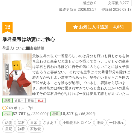
感想数 0
文字数 8,277
最終更新日 2026.03.17
登録日 2026.03.17
12
お気に入り追加
4,051
暴君皇帝は幼妻にご執心
荷居人(にいと)
書籍情報
貴族世界の世で一番恐ろしいのは身分も権力も何もかもを持
ち合わせた皇帝だと誰もが口を揃えて言う。しかもその皇帝
は暴君と言われるほどに自分の気に入らないことには女子供
であろうと容赦ない。 それでも皇帝はその暴君部分を除けば
若きながらもよい君主でもあった。皇帝がいるからこそ国の
平和があることを誰もが納得しているし、容姿から頭のよ
さ、身体能力は神に愛されすぎていると言わんばかりの最高
峰でその暴君具合がなければ一度は夢見て誰もが近づいただ
ろう。 実際はその恐ろしさ故に本当に自分に自信があるもの
恋愛
連載中
長編
R18
しか近寄らないのが現実。 それでも自信を持つ高貴な令嬢は
24h.ポイント
7pt
多いため、端から見れば選り取り見取りと言えた。しかし、
37,767
16,317
位 / 229,000件
位 / 66,399件
小説
恋愛
それでも暴君皇帝は女に興味がないとばかりに未だ婚約者す
らいない。女の好みすらわからぬ皇帝に暴君以外で不満があ
幼妻
暴君
皇帝
ざまあ？
小動物系ヒロイン
溺愛
一目惚れ
ると言われれば、次期君主たる跡継ぎがいつまで経っても見
皇妃
執着
家族愛
出だせないことだろう。まだ適齢期をなんとか過ぎておらず