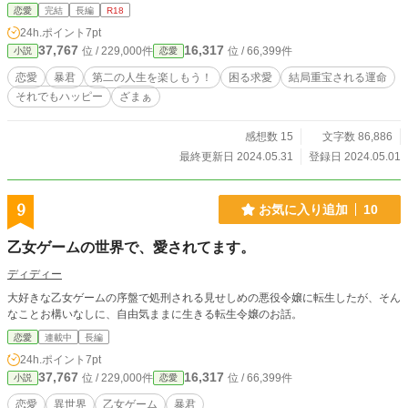
していたからだった。 だが、サブリナはそのレイノルズの言葉に喜んで承諾
恋愛
完結
長編
R18
する。 サブリナは国王、王妃、そして国王の側近達からの静止を振り切って
24h.ポイント
7pt
迄、レイノルズの暴君に乗ったのだった。それが、その国の存亡に左右されると
37,767
16,317
位 / 229,000件
位 / 66,399件
小説
恋愛
知っていて、サブリナは隣国へと亡命したのである。 ※Hシーンには♡が付いて
ます
恋愛
暴君
第二の人生を楽しもう！
困る求愛
結局重宝される運命
それでもハッピー
ざまぁ
感想数 15
文字数 86,886
最終更新日 2024.05.31
登録日 2024.05.01
9
お気に入り追加
10
乙女ゲームの世界で、愛されてます。
ディディー
大好きな乙女ゲームの序盤で処刑される見せしめの悪役令嬢に転生したが、そん
なことお構いなしに、自由気ままに生きる転生令嬢のお話。
恋愛
連載中
長編
24h.ポイント
7pt
37,767
16,317
位 / 229,000件
位 / 66,399件
小説
恋愛
恋愛
異世界
乙女ゲーム
暴君