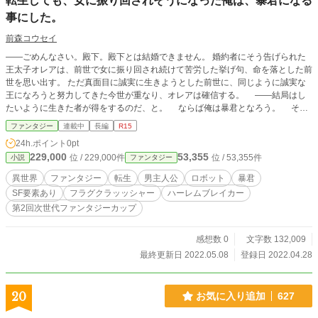
転生しても、女に振り回されそうになった俺は、暴君になる
事にした。
前森コウセイ
――ごめんなさい。殿下。殿下とは結婚できません。 婚約者にそう告げられた
王太子オレアは、前世で女に振り回され続けて苦労した挙げ句、命を落とした前
世を思い出す。 ただ真面目に誠実に生きようとした前世に、同じように誠実な
王になろうと努力してきた今世が重なり、オレアは確信する。 ――結局はし
たいように生きた者が得をするのだ、と。 ならば俺は暴君となろう。 そう
決意したオレアは、国を巻き込み好き放題しはじめる。 これは「真実の愛」
ファンタジー
連載中
長編
R15
を否定する物語。 そして、彼が「恋」を知る物語。
24h.ポイント
0pt
229,000
53,355
位 / 229,000件
位 / 53,355件
小説
ファンタジー
異世界
ファンタジー
転生
男主人公
ロボット
暴君
SF要素あり
フラグクラッッシャー
ハーレムブレイカー
第2回次世代ファンタジーカップ
感想数 0
文字数 132,009
最終更新日 2022.05.08
登録日 2022.04.28
20
お気に入り追加
627