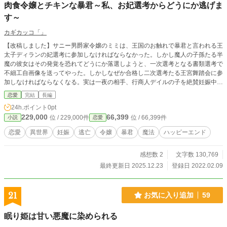
肉食令嬢とチキンな暴君～私、お妃選考からどうにか逃げま
す～
カギカッコ「」
【改稿しました】サニー男爵家令嬢のミミは、王国のお触れで暴君と言われる王
太子ディランの妃選考に参加しなければならなかった。しかし魔人の子孫たる半
魔の彼女はその発覚を恐れてどうにか落選しようと、一次選考となる書類選考で
不細工自画像を送ってやった。しかしなぜか合格し二次選考たる王宮舞踏会に参
加しなければならなくなる。実は一夜の相手、行商人デイルの子を絶賛妊娠中の
ミミには絶対に妃は無理だ。しかしデイルはどうやら王太子ディランの仮の姿だ
恋愛
完結
長編
ったようで……。子供を守るためにも暴君の嫁なんて御免なミミは果たして王太
24h.ポイント
0pt
子妃回避できるのか、な話。
229,000
66,399
位 / 229,000件
位 / 66,399件
小説
恋愛
恋愛
異世界
妊娠
逃亡
令嬢
暴君
魔法
ハッピーエンド
感想数 2
文字数 130,769
最終更新日 2025.12.23
登録日 2022.02.09
21
お気に入り追加
59
眠り姫は甘い悪魔に染められる