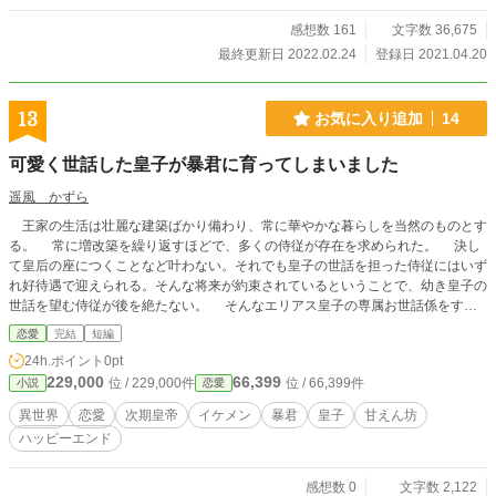
若いことが救いではあった。 国の将来を考えなければならな
い高貴な人たちは大変だなぁと私は壁の華に徹しながら考え
感想数 161
文字数 36,675
を連ねる。私は成人したのにあまりにも小柄で童顔。見た目
最終更新日 2022.02.24
登録日 2021.04.20
が子供のようで身分も低いため男女共に相手にされない。そ
れが嫌で理由をつけて舞踏会には出ないようにしていたの
に、今日はその国の将来を考える人たちにより適齢期を迎え
13
お気に入り追加
14
る令嬢は強制参加させられたのだ。 せめて伯爵以上とこうい
うときこそ皇帝相手の見合いでもあるのだから身分制度を用
可愛く世話した皇子が暴君に育ってしまいました
いてくれればよかったのにと私は強く思った。 「貴様を俺の
妻にする！」 そうしてくれればこんな変態にしか好かれない
遥風 かずら
人気最下位とも言える私に皇帝から気狂いなことを言われず
王家の生活は壮麗な建築ばかり備わり、常に華やかな暮らしを当然のものとす
に済んだのに。 お母様、お父様、今日が私の命日のようで
る。 常に増改築を繰り返すほどで、多くの侍従が存在を求められた。 決し
す。 暴君皇帝がその一言で婚約をはしょって妻にし、幼妻を
て皇后の座につくことなど叶わない。それでも皇子の世話を担った侍従にはいず
溺愛するお話。 R18は保険です。 多くの感想、お気に入り登
れ好待遇で迎えられる。そんな将来が約束されているということで、幼き皇子の
録、しおりありがとうございます！面白ければTwitterなどで
世話を望む侍従が後を絶たない。 そんなエリアス皇子の専属お世話係をする
共有シェアなどで宣伝していただけましたら光栄です！ 皇帝
ことになったのは、幼き皇子の一目惚れ。運よく彼のハートを見事射止めたの
サイドも別作品にて公開中。
恋愛
完結
短編
が、私、ルイザ・チェルニーということになる。
24h.ポイント
0pt
229,000
66,399
位 / 229,000件
位 / 66,399件
小説
恋愛
異世界
恋愛
次期皇帝
イケメン
暴君
皇子
甘えん坊
ハッピーエンド
感想数 0
文字数 2,122