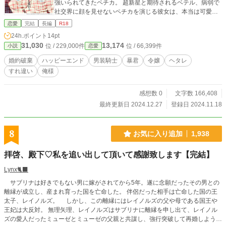
強いられてきたペチカ。 超新星と期待されるベテル、病弱で
社交界に顔を見せないペチカを演じる彼女は、本当は可愛
く、煌びやかなご令嬢の生活にあこがれを抱いていた。 そん
恋愛
完結
長編
R18
なペチカは、兄のよしみで女性嫌いの暴君ゼイン・ブルート
24h.ポイント
14pt
シュタインに呼び出される。 そこで、ゼインが放った言葉に
31,030
13,174
位 / 229,000件
位 / 66,399件
小説
恋愛
衝撃を受けて――？ 「見合いをすることになった。そして、
ゆくゆくは婚約者になるであろう令嬢と……貴様の姉、ペチ
婚約破棄
ハッピーエンド
男装騎士
暴君
令嬢
ヘタレ
カ・アジェリット公爵令嬢とな」 さすがに、毎日のように関
すれ違い
俺様
わっているゼイン相手に、一人二役を演じてバレないなんて
こと絶対に無理！ バレる前に、婚約を破棄しなければ！ バ
レてはいけない、一人二役令嬢と、鈍感暴君のすれ違い。 し
感想数 0
文字数 166,408
かし、暴君で俺様なゼインのことを、近くで守りながらも苦
最終更新日 2024.12.27
登録日 2024.11.18
手意識を持っていたペチカだったが、だんだんと彼に惹かれ
ていって……？ ※◇印の所はR18描写が入っています ※更新
は、毎日0：00
8
お気に入り追加
1,938
拝啓、殿下♡私を追い出して頂いて感謝致します【完結】
Lynx🐈‍⬛
サブリナは好きでもない男に嫁がされてから5年。遂に念願だったその男との
離縁が成立し、産まれ育った国を亡命した。 伴侶だった相手は亡命した国の王
太子、レイノルズ。 しかし、この離縁にはレイノルズの父や母である国王や
王妃は大反対。 無理矢理、レイノルズはサブリナに離縁を申し出て、レイノル
ズの愛人だったミューゼとミューゼの父親と共謀し、強行突破して再婚しようと