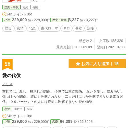
った――
歴史・時代
完結
長編
24h.ポイント
0pt
229,000
3,227
位 / 229,000件
位 / 3,227件
小説
歴史・時代
歴史
友情
悲恋
古代ローマ
ネロ
暴君
謀略
感想数 2
文字数 188,320
最終更新日 2021.09.09
登録日 2021.07.11
26
お気に入り追加
15
愛の代償
アリス
前世では、殺し、殺された関係。 今世では主従関係。 互いを愛し、憎みあい、
傷つけあう関係。 誰にも理解されない、二人だけにしか理解できない異常な関
係。 ９９パーセントの人には絶対に理解できない愛の物語。
恋愛
連載中
長編
24h.ポイント
0pt
229,000
66,399
位 / 229,000件
位 / 66,399件
小説
恋愛