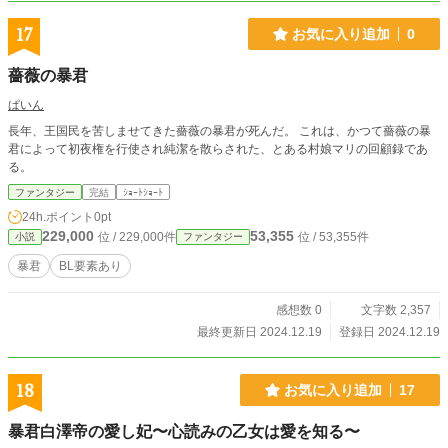
17
お気に入り追加
0
薔薇の暴君
ぱいん
長年、王国民を苦しませてきた薔薇の暴君が死んだ。 これは、かつて薔薇の暴
君によって初夜権を行使され純潔を散らされた、とある村娘マリの回顧録であ
る。
ファンタジー
完結
ｼｮｰﾄｼｮｰﾄ
24h.ポイント
0pt
229,000
53,355
位 / 229,000件
位 / 53,355件
小説
ファンタジー
暴君
BL要素あり
感想数 0
文字数 2,357
最終更新日 2024.12.19
登録日 2024.12.19
18
お気に入り追加
17
暴君白澤帝の愛し妃〜心読みの乙女は愛を知る〜