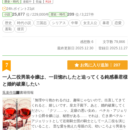
な希望だけを支えに耐え続けてきた。 そんな彼女の仮面の奥
歴史・時代
連載中
長編
R18
を見抜き、「人」として名を呼んでくれた男がいた。 天下無
24h.ポイント
21pt
双と謳われる武将・呂布――董卓の義子にして、その矛をふ
25,877
209
位 / 229,000件
位 / 3,227件
小説
歴史・時代
るう若き猛将である。 主君か、恋か。 国か、自分のささやか
な幸せか。 後世、「美女連環の計」の名で語られることにな
歴史
時代小説
三国志
シリアス
中華
女主人公
暴君
恋愛
る女・貂蝉が、 自分の恋と誇りを選び取ろうともがく、中華
羞恥
後宮
歴史ロマンス。 ※残酷な出来事や性を連想させる表現を含み
ます（R15程度）。
感想数 6
文字数 79,866
最終更新日 2025.12.30
登録日 2025.11.27
7
お気に入り追加
207
一人二役男装令嬢は、一目惚れしたと迫ってくる鈍感暴君様
と婚約破棄したい
兎束作哉
書籍情報
「無理やり抱かれるのは、趣味じゃないので。出直してきて
くれると、嬉しいです。皇太子殿下。あと、婚約破棄してく
ださい」 「クソ……ッ、足癖の悪い女め」 ペチカ・アジェリ
ット公爵令嬢には、秘密がある…… それは、亡き弟ベテル・
アジェリットとして近衛騎士団の騎士として一人二役を演じ
ていること。 歪な愛を抱えた母親の元、幼いころより男装を