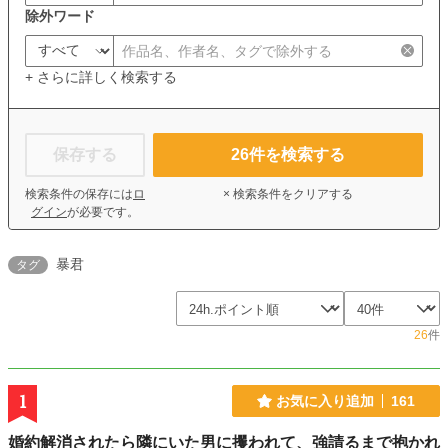
除外ワード
+ さらに詳しく検索する
保存する
26
件を検索する
検索条件の保存には
ロ
× 検索条件をクリアする
グイン
が必要です。
暴君
タグ
26
件
1
お気に入り追加
161
婚約解消されたら隣にいた男に攫われて、強請るまで抱かれ