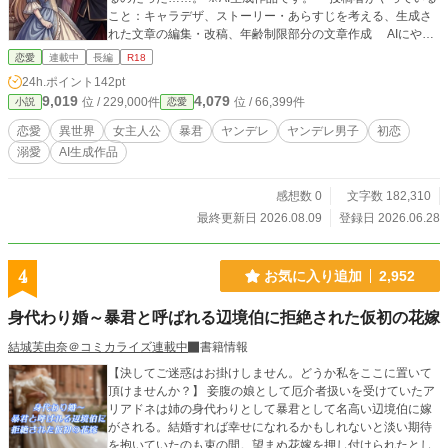
こと：キャラデザ、ストーリー・あらすじを考える、生成さ
れた文章の編集・改稿、年齢制限部分の文章作成 AIにやっ
てもらっていること：ストーリーに応じた全年齢部分の文章
恋愛
連載中
長編
R18
作成、表紙と登場人物のイラストの生成
24h.ポイント
142pt
9,019
4,079
位 / 229,000件
位 / 66,399件
小説
恋愛
恋愛
異世界
女主人公
暴君
ヤンデレ
ヤンデレ男子
初恋
溺愛
AI生成作品
感想数 0
文字数 182,310
最終更新日 2026.08.09
登録日 2026.06.28
4
お気に入り追加
2,952
身代わり婚～暴君と呼ばれる辺境伯に拒絶された仮初の花嫁
結城芙由奈＠コミカライズ連載中
書籍情報
【決してご迷惑はお掛けしません。どうか私をここに置いて
頂けませんか？】 妾腹の娘として厄介者扱いを受けていたア
リアドネは姉の身代わりとして暴君として名高い辺境伯に嫁
がされる。結婚すれば幸せになれるかもしれないと淡い期待
を抱いていたのも束の間。望まぬ花嫁を押し付けられたとし