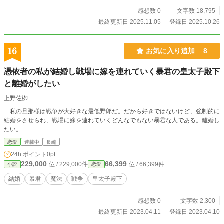
が、立ち向かってきたその生い立ちは憧れにも似た気持ちに
なった。 主人公やヒロインが悪いとは言わないけれど、この
感想数 0
文字数 18,795
悪役の存在にも支える人がいれば同じように幸せを掴み取れ
最終更新日 2025.11.05
登録日 2025.10.26
たんじゃないだろうか？そう思うほどに。それは僕にもそう
いう存在がほしい、僕がこの悪役にとってその存在になれた
ならという妄想でもあった。 その悪役の名前はエヴァ・ゼー
16
お気に入り追加
8
レ皇帝。僕はそのエヴァ様の幸せな人生のために初めて二次
創作というものをした。それがまさか転生するきっかけにな
憑依者の私が結婚し戦場に嫁を連れていく暴君の皇太子殿下
るとも思いもせず……。 「……ああ、会いたかった。ようや
と離婚がしたい
く会えた」 そして出会ったのは初っ端からモブ転生した僕を
溺愛するエヴァ様。どうやら転生前の僕を知っているよう
上野佐栁
で……？
私の旦那様は戦争が大好きな最低野郎だ。だから好きではないけど、強制的に
結婚をさせられ、戦場に嫁を連れていくどんなでもない暴君な人である。離婚し
たい。
恋愛
連載中
長編
24h.ポイント
0pt
229,000
66,399
位 / 229,000件
位 / 66,399件
小説
恋愛
結婚
暴君
魔法
戦争
皇太子殿下
感想数 0
文字数 2,300
最終更新日 2023.04.11
登録日 2023.04.10