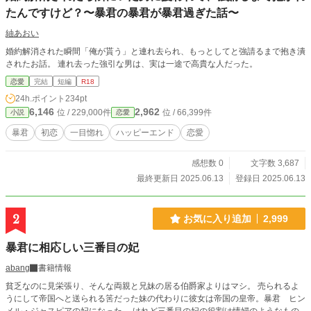
たんですけど？〜暴君の暴君が暴君過ぎた話〜
紬あおい
婚約解消された瞬間「俺が貰う」と連れ去られ、もっとしてと強請るまで抱き潰
されたお話。 連れ去った強引な男は、実は一途で高貴な人だった。
恋愛
完結
短編
R18
24h.ポイント
234pt
6,146
2,962
位 / 229,000件
位 / 66,399件
小説
恋愛
暴君
初恋
一目惚れ
ハッピーエンド
恋愛
感想数 0
文字数 3,687
最終更新日 2025.06.13
登録日 2025.06.13
2
お気に入り追加
2,999
暴君に相応しい三番目の妃
abang
書籍情報
貧乏なのに見栄張り、そんな両親と兄妹の居る伯爵家よりはマシ。 売られるよ
うにして帝国へと送られる筈だった妹の代わりに彼女は帝国の皇帝。暴君 ヒン