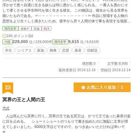
浮かせて悠々自適に生きる奴らは特に愚かしく感じられる。 一番人を愚かにそ
して儚くさせる学生時代を強く生きる彼女。 この物語は、彼女から見る世界を
描いたものである。 ✄－－－－－－－－－－－－－－✄ 作品に登場する人物の
思想をより生々しく描きたいため、後半から所々人間の体で事を表現する場面が
いくつか出てきます。（R指定もの） その様な表現が出てくる話は、゛※ ゛マ
現代文学
連載中
長編
R15
ークをつけています。 大変汚らしいかもしれませんが、それもこの小説の味だ
24h.ポイント
0pt
と思ってくだされば幸いです。 ※本編では、些細な事もその人自身にとって大
229,000
9,615
位 / 229,000件
位 / 9,615件
小説
現代文学
きな問題である。というのを大袈裟に表すことを念頭に置いて描いていますの
で、常識外れな人物のみの登場となっております。ご了承ください。
学生
シリアス
家族
胸糞
恋愛
暴君
幼馴染
感想数 0
文字数 8,995
最終更新日 2019.12.16
登録日 2019.12.14
23
お気に入り追加
2
冥界の王と人間の王
弐式
人は死んだら冥界に行く。冥界の王である冥王は、かつて王であった暴君の姿
に目を止める。 ショートショートのつもりで書き始めたのに無駄に文章が増
えてしまいました。6000文字ほどですので、おつきあいいただければ幸いで
す。