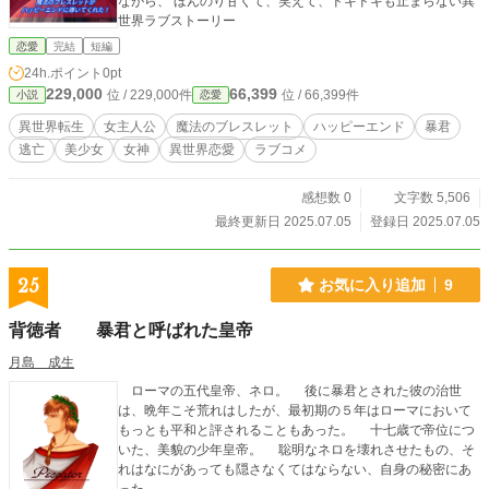
ながら、 ほんのり甘くて、笑えて、ドキドキも止まらない異
世界ラブストーリー
恋愛
完結
短編
24h.ポイント
0pt
229,000
66,399
位 / 229,000件
位 / 66,399件
小説
恋愛
異世界転生
女主人公
魔法のブレスレット
ハッピーエンド
暴君
逃亡
美少女
女神
異世界恋愛
ラブコメ
感想数 0
文字数 5,506
最終更新日 2025.07.05
登録日 2025.07.05
25
お気に入り追加
9
背徳者 暴君と呼ばれた皇帝
月島 成生
ローマの五代皇帝、ネロ。 後に暴君とされた彼の治世
は、晩年こそ荒れはしたが、最初期の５年はローマにおいて
もっとも平和と評されることもあった。 十七歳で帝位につ
いた、美貌の少年皇帝。 聡明なネロを壊れさせたもの、そ
れはなにがあっても隠さなくてはならない、自身の秘密にあ