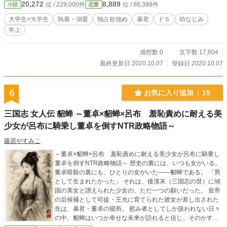
20,272
8,889
位 / 229,000件
位 / 66,399件
小説
恋愛
大学生×大学生
執着・溺愛
独占欲強め
暴君
ドＳ
幼なじみ
年上
感想数 0
文字数 17,604
最終更新日 2020.10.07
登録日 2020.10.07
6
お気に入り追加
15
三国志 女人伝 貂蝉 ～董卓×貂蝉×呂布 羞恥責めに耐える美
少女が呂布に騎乗し董卓を倒すNTR政略物語～
藤原やすみこ
～董卓×貂蝉×呂布 羞恥責めに耐える美少女が呂布に騎乗し
董卓を倒すNTR政略物語～ 歴史の裏には、いつも女がいる。
董卓暗殺の裏にも、ひとりの女がいた――貂蝉である。 「男
として生まれたかった」 それは、後漢末（三国志の世）に傾
国の美女と讃えられた少女の、ただ一つの願いだった。 皇帝
の后候補として司徒・王允に育てられた彼女が差し出された
先は、暴君・董卓の寝所。 慰み者としてしか扱われない日々
の中、貂蝉はいつか幸せな未来が訪れると信じ、そのかすか