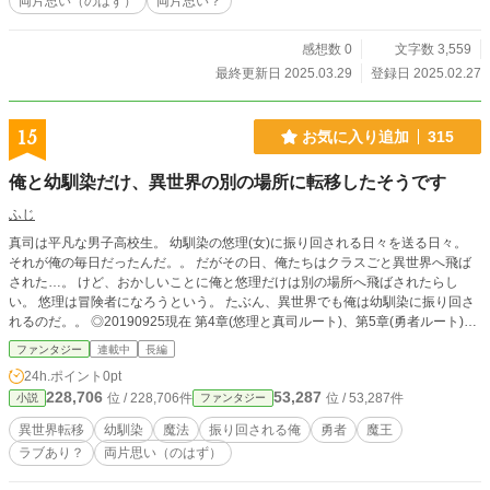
両片思い（のはず）
両片思い？
感想数 0
文字数 3,559
最終更新日 2025.03.29
登録日 2025.02.27
15
お気に入り追加
315
俺と幼馴染だけ、異世界の別の場所に転移したそうです
ふじ
真司は平凡な男子高校生。 幼馴染の悠理(女)に振り回される日々を送る日々。
それが俺の毎日だったんだ。。 だがその日、俺たちはクラスごと異世界へ飛ば
された…。 けど、おかしいことに俺と悠理だけは別の場所へ飛ばされたらし
い。 悠理は冒険者になろうという。 たぶん、異世界でも俺は幼馴染に振り回さ
れるのだ。。 ◎20190925現在 第4章(悠理と真司ルート)、第5章(勇者ルート)を
並行して書いております。 時系列も同時並行となっております。 予定としては
ファンタジー
連載中
長編
第6章で合流予定です。 ◆暴力シーン,R-18は、もしかしたらあるかも？なの
24h.ポイント
0pt
で、その都度対応していきます。 ◆初めての執筆で緊張してます。お手柔らか
228,706
53,287
位 / 228,706件
位 / 53,287件
小説
ファンタジー
に。 ◆物語としてはゆるゆるペースです。ご了承くださいませ。 クラスメイト
の勇者御一行は途中で出てきます。 ◆誤字脱字、意味の取違い、などは教えて
異世界転移
幼馴染
魔法
振り回される俺
勇者
魔王
もらえると勉強になります。
ラブあり？
両片思い（のはず）