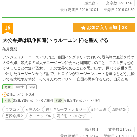
感想数 2
文字数 138,154
最終更新日 2019.10.01
登録日 2019.08.29
16
お気に入り追加
38
大公令嬢は戦争回避(トゥルーエンド)を望んでる
茶月鷹梨
アンジェリナ・ローズアリアは、強国バングドリアにおいて最高峰の血筋を持つ
大公令嬢。婚約者の皇太子ユージーンに会った瞬間前世のこと、この世界は恐ら
くやったことの無い乙女ゲームの世界であることを思い出す。 同じく前世を思
い出したユージーンからの話で、ヒロインがユージーンルートを選ぶとどう足掻
いても大戦争が勃発…ってそんなのアリ？！ 自国の民を守るため、自分たちが
平穏な暮らしを送るため、大公令嬢と皇太子の前世持ちコンビが呑気に学園生活
恋愛
連載中
長編
を満喫しつつ、乙ゲーフラグをバッキバキにおる物語。 なろうさん、カクヨム
24h.ポイント
0pt
さんでも公開中です
228,706
66,349
位 / 228,706件
位 / 66,349件
小説
恋愛
ラブコメ
女主人公
異世界転生ファンタジー
戦争回避
政略結婚
悪役令嬢？
ケンカップル
両片思い（のはず）
感想数 1
文字数 21,522
最終更新日 2019.12.04
登録日 2019.11.17