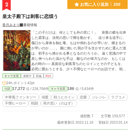
異世界ファンタジーです ※18歳で成人を迎える世界のお話で
2
お気に入り追加
200
す。物語中に18歳になります ※◆印の所はR18描写が入って
います ※毎日23：00～23：45の間に更新!! ※第２部後半に攻
皇太子殿下は刺客に恋煩う
め以外からの凌辱あります。メインCPは愛し合ってますが、
苦手な人はご注意を ※総愛されとタグしていますが、メイン
香月みまり
書籍情報
CPは固定です ※第１～５部までの学園編は終了いたしました
※第６～８部の大人編終了いたしました ※番外編『我が子に
「この子だけは、何としても外の世に！」 刺客の郷を出奔
愛を込めて』終了いたしました ※現在、番外編『新たな時代
した霜苓は、決死の思いで脚を動かす。 迫り来る追手に、
を切り拓く一歩』を更新中
傷口から身体を蝕む毒。もはや倒れるのが早いか、捕まるの
が早いのか……。 腕に抱いた我が子を生かすために選んだ道
は、初手から挫かれる事となるのだろうか。 遠く意識の中で
差し伸べられた温かな手は、敵なのか味方なのか、もしくは
あの時の── 真面目な刺客育ちのヒロインとその子どもを、
必死に囲おうとする、少々不憫なヒーローのお話です。 戦闘
シーン、過激表現がどの程度になるか分からないのでR18で
キャラ文芸
連載中
長編
R15
置いておきます。
24h.ポイント
42pt
17,272
186
位 / 228,706件
位 / 5,634件
小説
キャラ文芸
中華風ファンタジー
溺愛
戦うヒロイン
恋愛
ジレジレ
ラブコメ
不憫ヒーロー
戦闘
両片思い（のはず）
感想数 7
文字数 159,577
最終更新日 2023.11.16
登録日 2023.01.14