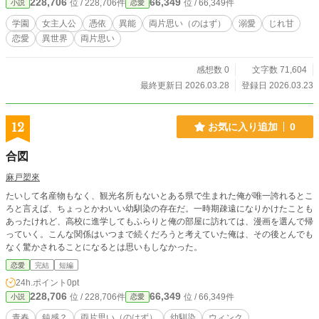
228,706
66,349
位 / 228,706件
位 / 66,349件
小説
恋愛
確かに“何か”がいた。 彼女に宿っていたのは、霊ではない。 霊たちの上に立
つ、あまりにも格が高すぎる存在。 人が知覚できる形すら持たない、古き絶対
学園
女主人公
憑依
異能
両片思い（のはず）
溺愛
じれ甘
神だった。 つむぎの力は最初、何ひとつ戦えない。 けれど彼女がそばにいるだ
恋愛
異世界
両片思い
けで、暴走する霊は静まり、歪んだ契約はほどけ、隠された本性が暴かれてい
く。 やがてその“見えない神”の力は、誰よりも危ういれんを救う唯一の鍵にな
る。 守られるだけだった少女が、誰よりも大切な人のために初めて立ち上が
感想数 0
文字数 71,604
る。 恋を知ったとき、見えなかった神は、ついにその姿を世界へ落とす。
最終更新日 2026.03.28
登録日 2026.03.23
12
お気に入り追加
0
合図
麻戸槊來
たいして名産物もなく、観光名所もないとある県で生まれた俺が唯一誇れるとこ
ろと言えば、ちょっとかわいい幼馴染の存在だ。一時期疎遠になりかけたことも
あったけれど、高校に進学してもふらりと俺の部屋に訪れては、漫画を選んで帰
っていく。こんな関係はいつまで続くだろうと考えていた俺は、その後とんでも
なく驚かされることになるとは思いもしなかった。
恋愛
完結
短編
24h.ポイント
0pt
228,706
66,349
位 / 228,706件
位 / 66,349件
小説
恋愛
青春
鈍感？
両片思い（のはず）
幼馴染
ウィンク