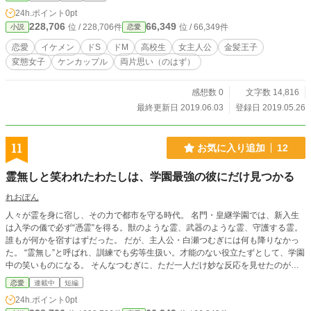
載
24h.ポイント
0pt
228,706
66,349
位 / 228,706件
位 / 66,349件
小説
恋愛
恋愛
イケメン
ドS
ドM
高校生
女主人公
金髪王子
変態女子
ケンカップル
両片思い（のはず）
感想数 0
文字数 14,816
最終更新日 2019.06.03
登録日 2019.05.26
11
お気に入り追加
12
霊無しと笑われたわたしは、学園最強の彼にだけ見つかる
れおぽん
人々が霊を身に宿し、その力で都市を守る時代。 名門・皇継学園では、新入生
は入学の儀で必ず“憑霊”を得る。獣のような霊、武器のような霊、守護する霊。
誰もが何かを宿すはずだった。 だが、主人公・白瀬つむぎには何も降りなかっ
た。 “霊無し”と呼ばれ、訓練でも劣等生扱い。才能のない役立たずとして、学園
中の笑いものになる。 そんなつむぎに、ただ一人だけ妙な反応を見せたのが、
学園最強の二年生 九条れん だった。 彼は初対面のつむぎを見た瞬間、顔色を変
恋愛
連載中
短編
えて言う。 「……おまえ、本当に何もいないのか。じゃあ、いま俺を睨んだ“あ
24h.ポイント
0pt
れ”は何だ」 誰にも見えない。 誰にも感じられない。 けれど、つむぎの内には