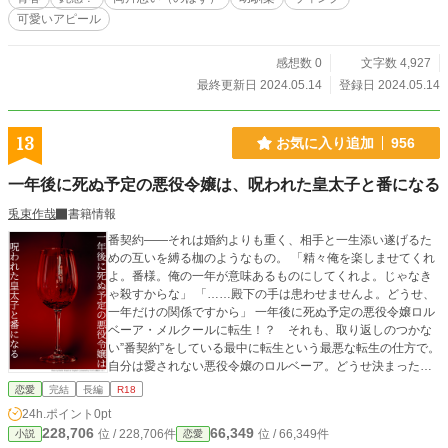
可愛いアピール
感想数 0
文字数 4,927
最終更新日 2024.05.14
登録日 2024.05.14
13
お気に入り追加
956
一年後に死ぬ予定の悪役令嬢は、呪われた皇太子と番になる
兎束作哉
書籍情報
番契約――それは婚約よりも重く、相手と一生添い遂げるた
めの互いを縛る枷のようなもの。 「精々俺を楽しませてくれ
よ。番様。俺の一年が意味あるものにしてくれよ。じゃなき
ゃ殺すからな」 「……殿下の手は患わせませんよ。どうせ、
一年だけの関係ですから」 一年後に死ぬ予定の悪役令嬢ロル
ベーア・メルクールに転生！？ それも、取り返しのつかな
い”番契約”をしている最中に転生という最悪な転生の仕方で。
自分は愛されない悪役令嬢のロルベーア。どうせ決まったバ
ッドエンドなら残り一年、自由に生きたい――！ そう思っ
恋愛
完結
長編
R18
ていたのに、冷酷無慈悲な呪われた皇太子アインザーム・メ
24h.ポイント
0pt
テオリートに興味を持たれてしまう。 殿下は、これまで一年
228,706
66,349
位 / 228,706件
位 / 66,349件
小説
恋愛
もたたず番を殺してきた生粋の女嫌い、人間不信……のはず