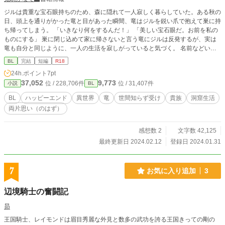
ジルは貴重な宝石眼持ちのため、森に隠れて一人寂しく暮らしていた。ある秋の
日、頭上を通りがかった竜と目があった瞬間、竜はジルを鋭い爪で抱えて巣に持
ち帰ってしまう。 「いきなり何をするんだ！」 「美しい宝石眼だ。お前を私の
ものにする」 巣に閉じ込めて家に帰さないと言う竜にジルは反発するが、実は
竜も自分と同じように、一人の生活を寂しがっていると気づく。 名前などいら
ないという竜に名づけると、彼の姿が人に変わった。 「絆契約が成ったのか」
BL
完結
短編
R18
心に傷を負った竜×究極の世間知らずぴゅあぴゅあ受け 四万字程度の短編です。
24h.ポイント
7pt
37,052
9,773
位 / 228,706件
位 / 31,407件
小説
BL
BL
ハッピーエンド
異世界
竜
世間知らず受け
貴族
洞窟生活
両片思い（のはず）
感想数 2
文字数 42,125
最終更新日 2024.02.12
登録日 2024.01.31
7
お気に入り追加
3
辺境騎士の奮闘記
昴
王国騎士、レイモンドは眉目秀麗な外見と数多の武功を誇る王国きっての剛の