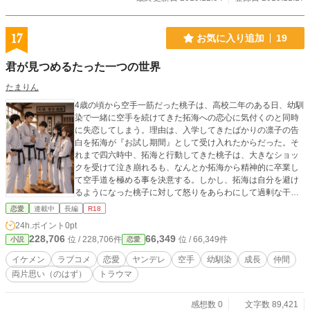
17
お気に入り追加
19
君が見つめるたった一つの世界
たまりん
4歳の頃から空手一筋だった桃子は、高校二年のある日、幼馴
染で一緒に空手を続けてきた拓海への恋心に気付くのと同時
に失恋してしまう。理由は、入学してきたばかりの凛子の告
白を拓海が『お試し期間』として受け入れたからだった。そ
れまで四六時中、拓海と行動してきた桃子は、大きなショッ
クを受けて泣き崩れるも、なんとか拓海から精神的に卒業し
て空手道を極める事を決意する。しかし、拓海は自分を避け
るようになった桃子に対して怒りをあらわにして過剰な干渉
をするようになる。桃子はそんな拓海の身勝手な過干渉に辛
恋愛
連載中
長編
R18
くなり反発する日々を続ける。そんな時、道場帰りの桃子が
24h.ポイント
0pt
女子中高生を狙う痴漢騒ぎに巻き込まれるという事件が起こ
228,706
66,349
位 / 228,706件
位 / 66,349件
小説
恋愛
る。その時、学年の王子と呼ばれ、有名画家を父にもつ梶原
颯太と出会い、彼の助けを受けた桃子は、その後も、自分に
イケメン
ラブコメ
恋愛
ヤンデレ
空手
幼馴染
成長
仲間
好意を寄せる颯太の押しに負けて少しずつ彼を受け入れて、
両片思い（のはず）
トラウマ
颯太が示す新しい世界を垣間見る……徐々に明らかになる、
拓海、颯太と凛子の生い立ちと悩みが、道場の仲間達を巻き
込んで、それぞれの人生と格闘技界に新しい風を吹かせる。
感想数 0
文字数 89,421