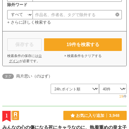
除外ワード
+ さらに詳しく検索する
保存する
19
件を検索する
検索条件の保存には
ロ
× 検索条件をクリアする
グイン
が必要です。
両片思い（のはず）
タグ
19
件
1
お気に入り追加
3,948
みんなの心の傷になる死にキャラなのに、執着重めの皇太子