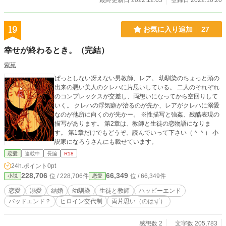
最終更新日 2022.12.05
登録日 2022.10.20
19
お気に入り追加
27
幸せが終わるとき。（完結）
紫苑
ぱっとしない冴えない男教師、レア。 幼馴染のちょっと頭の
出来の悪い美人のクレハに片思いしている。 二人のそれぞれ
のコンプレックスが交差し、両想いになってから空回りして
いく。 クレハの浮気癖が治るのが先か、レアがクレハに溺愛
なのが他所に向くのが先かー。 ※性描写と強姦、残酷表現の
描写があります。 第2章は、教師と生徒の恋物語になりま
す。 第1章だけでもどうぞ、読んでいって下さい（＾＾） 小
説家になろうさんにも載せています。
恋愛
連載中
長編
R18
24h.ポイント
0pt
228,706
66,349
位 / 228,706件
位 / 66,349件
小説
恋愛
恋愛
溺愛
結婚
幼馴染
生徒と教師
ハッピーエンド
バッドエンド？
ヒロイン交代制
両片思い（のはず）
感想数 2
文字数 205,783