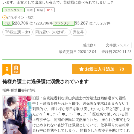
います。王女として出席した夜会で、英雄様に食べられてしまい…？
ファンタジー
完結
短編
R15
24h.ポイント
0pt
228,706
53,287
位 / 228,706件
位 / 53,287件
小説
ファンタジー
TS転生(男→女)
両片思い（のはず）
異世界
感想数 0
文字数 26,317
最終更新日 2020.12.04
登録日 2020.11.23
9
お気に入り追加
79
俺様弁護士に過保護に溺愛されています
桜井 響華
書籍情報
旧題：自意識過剰な瀬山弁護士の対処法は難解過ぎて困惑
中！～愛着を持たれたら最後、過保護な要求は止まらない？
刺激的で、 輝く様な毎日を取り戻したいなら 私と"恋"しませ
んか？ ﾟ ✽.｡.:*・ﾟ ✽.｡.:*・ﾟ ✽.｡.:*・ﾟ 区役所で働いている野
上杏沙子は、同期の彼氏に突然振られた。 振られた事実を受
け止めきれない杏沙子は朦朧としていて、仕事帰りの自転車
走行中に怪我をしてしまう。 怪我をした杏沙子を助けてくれ