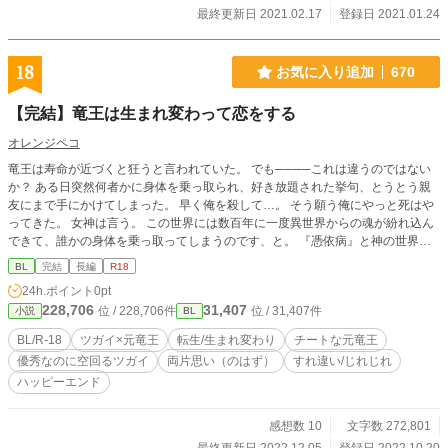
◇以前ムーンライトノベルさまに投稿していた小説の改訂版
最終更新日 2021.02.17
登録日 2021.01.24
となっております。 作者名は違いますが同一作者となってお
ります。 表紙絵は画像生成AIを使用しています。
18
お気に入り追加
670
【完結】竜王は生まれ変わって恋をする
オレンジペコ
竜王は寿命が近づくと狂うと言われていた。 でも────これは違うのではない
か？ ある日突然何者かに身体を乗っ取られ、好き放題された挙句、とうとう親
友にまで手にかけてしまった。 早く俺を殺して…。 そう願う俺にやっと死はや
ってきた。 女神は言う。 この世界には数百年に一度異世界からの魂が紛れ込ん
できて、誰かの身体を乗っ取ってしまうのです、と。 『憑依病』と神の世界で
は言われている現象なんだとか。 そして憑依病にかかった者は望まぬ行動をさ
BL
完結
長編
R18
せられた挙句死ぬしかない。 しかも呪われている？！ 親友のツガイをも手に掛
24h.ポイント
0pt
けた事で、盛大に恨まれて親友に呪われてしまった。 愛する女性が現れたとし
228,706
31,407
位 / 228,706件
位 / 31,407件
小説
BL
ても決して結婚などできないし、子を為すこともできないという呪い────。
憑依病の犠牲者の魂は神の救済を受け記憶を持ったまま転生させてもらえるらし
BL/R-18
ツガイ×元竜王
転生/生まれ変わり
チートな元竜王
いが、その呪いがあると言うのなら、転生はできても幸せになんてなれないだろ
優秀なのに空回るツガイ
両片思い（のはず）
すれ違い/じれじれ
う。 そんな俺を哀れんだ女神は俺に女神の祝福を与えてくれた。 「貴方は幸せ
ハッピーエンド
になるべきだと思いますよ？どうか次の生では幸せを掴み取ってくださいね」
そして生まれ変わった世界は元いた世界とは違い、魔法のない、人族だけが住む
世界だった。 これは前世で出会えなかった、ツガイと俺の出会いと恋の物語。
感想数 10
文字数 272,801