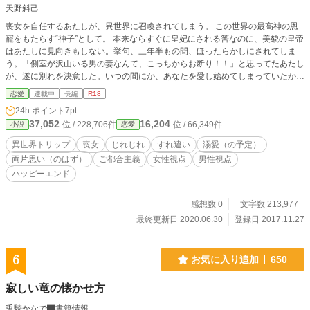
天野斜己
喪女を自任するあたしが、異世界に召喚されてしまう。 この世界の最高神の恩
寵をもたらす“神子”として。 本来ならすぐに皇妃にされる筈なのに、美貌の皇帝
はあたしに見向きもしない。挙句、三年半もの間、ほったらかしにされてしま
う。「側室が沢山いる男の妻なんて、こっちからお断り！！」と思ってたあたし
が、遂に別れを決意した。いつの間にか、あなたを愛し始めてしまっていたか
ら・・・ ※ 王道の異世界トリップものです。 ※ ご都合主義、万歳！！ ※
恋愛
連載中
長編
R18
ゆるゆるの設定で、【降りて】くるままに書いておりますので、 あまり深
24h.ポイント
7pt
い突っ込みはどうかご容赦下さい。
37,052
16,204
位 / 228,706件
位 / 66,349件
小説
恋愛
異世界トリップ
喪女
じれじれ
すれ違い
溺愛（の予定）
両片思い（のはず）
ご都合主義
女性視点
男性視点
ハッピーエンド
感想数 0
文字数 213,977
最終更新日 2020.06.30
登録日 2017.11.27
6
お気に入り追加
650
寂しい竜の懐かせ方
兎騎かなで
書籍情報