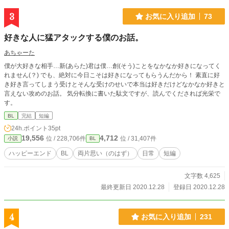
3
お気に入り追加
73
好きな人に猛アタックする僕のお話。
あちゃーた
僕が大好きな相手…新(あらた)君は僕…創(そう)ことをなかなか好きになってく
れません(？) でも、絶対に今日こそは好きになってもらうんだから！ 素直に好
き好き言ってしまう受けとそんな受けのせいで本当は好きだけどなかなか好きと
言えない攻めのお話。 気分転換に書いた駄文ですが、読んでくだされば光栄で
す。
BL
完結
短編
24h.ポイント
35pt
19,556
4,712
位 / 228,706件
位 / 31,407件
小説
BL
ハッピーエンド
BL
両片思い（のはず）
日常
短編
文字数 4,625
最終更新日 2020.12.28
登録日 2020.12.28
4
お気に入り追加
231