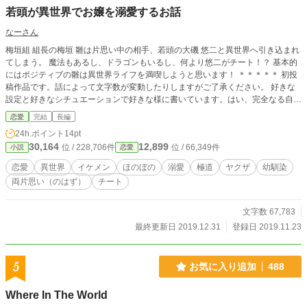
若頭が異世界でお嬢を溺愛するお話
なーさん
梅垣組 組長の梅垣 雛は片思い中の相手、若頭の大磯 悠二と異世界へ引き込まれ
てしまう。 魔法もあるし、ドラゴンもいるし、何より悠二がチート！？ 基本的
にはポジティブの雛は異世界ライフを満喫しようと思います！ ＊＊＊＊＊ 初投
稿作品です。話によって文字数が変動したりしますがご了承ください。 好きな
設定と好きなシチュエーションで好きな様に書いています。はい、完全なる自己
満です。 申し訳ありません。生暖かく見守っていただけると嬉しいです。
恋愛
完結
長編
24h.ポイント
14pt
30,164
12,899
位 / 228,706件
位 / 66,349件
小説
恋愛
恋愛
異世界
イケメン
ほのぼの
溺愛
極道
ヤクザ
幼馴染
両片思い（のはず）
チート
文字数 67,783
最終更新日 2019.12.31
登録日 2019.11.23
5
お気に入り追加
488
Where In The World