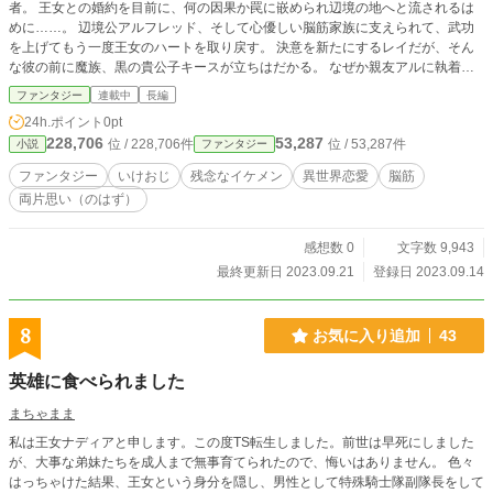
者。 王女との婚約を目前に、何の因果か罠に嵌められ辺境の地へと流されるは
めに……。 辺境公アルフレッド、そして心優しい脳筋家族に支えられて、武功
を上げてもう一度王女のハートを取り戻す。 決意を新たにするレイだが、そん
な彼の前に魔族、黒の貴公子キースが立ちはだかる。 なぜか親友アルに執着す
るキース、親友の最大のピンチ、そして明かされる秘密。そんな時に辺境にやっ
ファンタジー
連載中
長編
てくるお邪魔虫王女、 親友と王女、レイは選択を迫られる。
24h.ポイント
0pt
228,706
53,287
位 / 228,706件
位 / 53,287件
小説
ファンタジー
ファンタジー
いけおじ
残念なイケメン
異世界恋愛
脳筋
両片思い（のはず）
感想数 0
文字数 9,943
最終更新日 2023.09.21
登録日 2023.09.14
8
お気に入り追加
43
英雄に食べられました
まちゃまま
私は王女ナディアと申します。この度TS転生しました。前世は早死にしました
が、大事な弟妹たちを成人まで無事育てられたので、悔いはありません。 色々
はっちゃけた結果、王女という身分を隠し、男性として特殊騎士隊副隊長をして