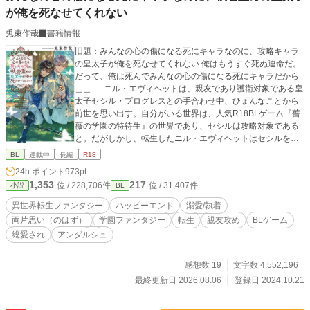
が俺を死なせてくれない
兎束作哉
書籍情報
旧題：みんなの心の傷になる死にキャラなのに、攻略キャラ
の皇太子が俺を死なせてくれない 俺はもうすぐ死ぬ運命だ。
だって、俺は死んでみんなの心の傷になる死にキャラだから
＿＿ ニル・エヴィヘットは、親友であり護衛対象である皇
太子セシル・プログレスとの手合わせ中、ひょんなことから
前世を思い出す。自分がいる世界は、人気R18BLゲーム『薔
薇の学園の特待生』の世界であり、セシルは攻略対象である
と。だがしかし、転生したニル・エヴィヘットはセシルを守
って死ぬ運命をたどる、番外ストーリーのキャラ。 記憶を思
BL
連載中
長編
R18
い出したのが、自分が死ぬかもしれない一か月前。どうに
24h.ポイント
973pt
か、セシルも自分も生き残りたい。そう思い行動するのだ
1,353
217
位 / 228,706件
位 / 31,407件
小説
BL
が、どうもうまくいかないニル。 また、親友であるセシルは
前世の推しであり、淡い恋心も抱いてしまう。対してセシル
異世界転生ファンタジー
ハッピーエンド
溺愛/執着
はニルのことを”親友”だと断言する。 そうしているうちに、
両片思い（のはず）
学園ファンタジー
転生
親友攻め
BLゲーム
運命の日を迎え襲撃にある二人。ニルは物語通りセシルを庇
総愛され
アンダルシュ
って致命傷を負う。 「……よかった、君が、無事で」 そうし
て、ニルは死を迎えた……はずだったが。 ――おかしい。 な
ぜか、次に目を覚ましたときには、セシルの部屋に軟禁され
感想数 19
文字数 4,552,196
ていて? スパダリ（受の前では情緒不安定）幼なじみ皇太
最終更新日 2026.08.06
登録日 2024.10.21
子×運命にあらがう親友ポジションの護衛騎士の学園異世界フ
ァンタジー ※学園生活に入るまでが少し長いですが、学園