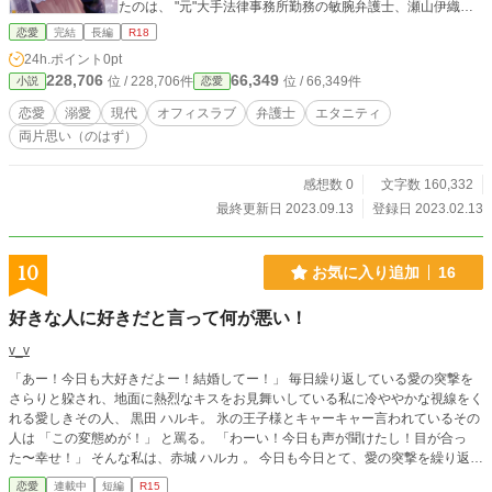
たのは、 "元"大手法律事務所勤務の敏腕弁護士、瀬山伊織だ
った。 杏沙子は振られたばかりだというのに……優しくて、
恋愛
完結
長編
R18
大人の魅力を放っている伊織にときめいてしまう。 その後、
24h.ポイント
0pt
区役所を辞めた杏沙子は瀬山の法律事務所で働かせてもら
228,706
66,349
位 / 228,706件
位 / 66,349件
小説
恋愛
う。しかし、親切にしてくれた瀬山は仮の姿と思えるほど
に、口が悪く、人使いも荒くて──!? 敏腕弁護士の瀬山と新入
恋愛
溺愛
現代
オフィスラブ
弁護士
エタニティ
り事務員の恋愛攻防戦、開幕！ ﾟ ✽.｡.:*・ﾟ ✽.｡.:*・ﾟ ✽.｡.:*・ﾟ
両片思い（のはず）
どんなにはぐらかされても、冷たくされても、先生じゃなき
ゃ嫌なんです！ 恋も仕事も……妥協なんてしたくないっ！ .+
*+｡.☆ 「……口の減らない女だな！ 少し黙ってろ！」 ──素
感想数 0
文字数 160,332
っ気のない振りをして、 形勢逆転のキスは反則でしょ
最終更新日 2023.09.13
登録日 2023.02.13
う……？ 2023/02/13～ 【Ｒ18部分は＊がついてます】
10
お気に入り追加
16
好きな人に好きだと言って何が悪い！
v_v
「あー！今日も大好きだよー！結婚してー！」 毎日繰り返している愛の突撃を
さらりと躱され、地面に熱烈なキスをお見舞いしている私に冷ややかな視線をく
れる愛しきその人、 黒田 ハルキ。 氷の王子様とキャーキャー言われているその
人は 「この変態めが！」 と罵る。 「わーい！今日も声が聞けたし！目が合っ
た〜幸せ！」 そんな私は、赤城 ハルカ 。 今日も今日とて、愛の突撃を繰り返す
見切り発車 生温かい目でみといてください。 R15は保険です。 なろうと同時掲
恋愛
連載中
短編
R15