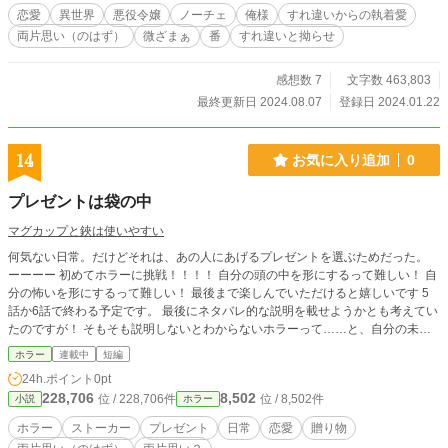
なのに。 ヒーローが悪役令嬢を好きになるはずがない！ 殿
恋愛
異世界
悪役令嬢
ノーチェ
俺様
すれ違いからの執着愛
下はただ興味を持っただけ、そこに愛なんて存在しない！
両片思い（のはず）
微ざまぁ
番
すれ違いと拗らせ
期待するだけ無駄！ しかし、番契約で結ばれたロルベーア
は、殿下から逃げることが出来ず振り回される日々……こん
なはずじゃなかったのに！ ヒロインが現れたら殿下とともに
感想数 7
文字数 463,803
受けた呪いで一年後死ぬ身。けれど徐々に殿下へ惹かれてい
最終更新日 2024.08.07
登録日 2024.01.22
くロルベーア。 好きになっても報われるはずがない、だって
これは悪役令嬢のバッドエンドが確定された小説の世界だか
ら。この感情は番相手に生まれる偽物の感情なのだと自分に
14
お気に入り追加
0
言い聞かせ、ロルベーアは殿下から再び離れることを決める
のだが――……？ ※◇印の所はｒ１８描写が入っています
プレゼントは袋の中
マグカップと鋏は使いやすい
何気ない日常。だけどそれは、あの人にあげるプレゼントを選ぶためだった。
ーーーー 初めてホラーに挑戦！！！！ 自分の頭の中を形にするって難しい！ 自
分の怖いを形にするって難しい！ 最後まで楽しんでいただけると嬉しいです 5
話か6話で終わる予定です。 最後にネタバレ的な説明を載せようかとも考えてい
たのですが！ そもそも説明しないとわからないホラーって……と、自分の未熟
さに悩み中です
ホラー
連載中
短編
24h.ポイント
0pt
228,706
8,502
位 / 228,706件
位 / 8,502件
小説
ホラー
ホラー
ストーカー
プレゼント
日常
恋愛
贈り物