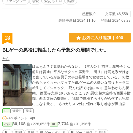
ファンタジー
溺愛
愛あるエロ
結婚
感想数 0
文字数 46,558
最終更新日 2024.11.10
登録日 2024.09.23
13
お気に入り追加
400
BLゲーの悪役に転生したら予想外の展開でした。
たら
はぁぁん？？意味わからない。 【主人公】 前世→腐男子くん
前世は普通に平凡なオタクの腐男子。 周りには萌え系が好き
と言っているが腐男子の事は墓場まで秘密にしている。 何故
かめちゃくちゃハマってたBLゲームの大嫌いな悪役キャラに
転生しててショック。 死んだ訳では無いのに意味わからん状
態。 西園寺光輝 (さいおんじ こうき)悪役 超大金持ち西園寺財
閥、西園寺家の御曹司。 我儘で俺様でありながら何でも完璧
にこなす天才。 そのカリスマ性に憧れて取り巻きが沢山居
る。 容姿は美しく髪は濡羽色で瞳は宝石のアメトリン。 ヒロ
BL
連載中
長編
インが攻略キャラ達と仲が良いのが気に食わなくて上手こと
24h.ポイント
14pt
裏で虐めていた。 最終的には攻略キャラと攻略キャラ達に卒
30,168
7,734
位 / 228,653件
位 / 31,396件
小説
BL
業パーティーで断罪されて学園を追放される。 ついでに西園
寺財閥も悪事を暴かれて倒産した。 【君と僕とのLove学園】
BL
学園
悪役
BLゲームの世界
BLゲーム転生
長編