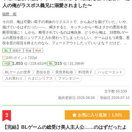
人の俺がラスボス義兄に溺愛されました〜
猫野 暇
その日、俺は可愛い双子の弟妹のリクエストで、からあげを揚げていた。いや、
揚げているはずだった――。 瞬きすると、キッチンから一転まさかの悪役令息
断罪現場に！ しかも、断罪されているのは俺自身。どうやら俺は、18禁BLゲー
ムの悪役令息ジュリアスと入れ替わってしまったらしい。ゲームはもう終盤。悪
役令息の役目を終えたのなら、フェードアウトしたっていいよな？ だけど、公
爵邸に行ってみたら、本当のジュリアスについて知ることになったんだ。 誰だ
BL
連載中
長編
R18
よ、こんな世界をつくった奴は！ 怒りで爆誕してしまった魔王……じゃなく
24h.ポイント
732pt
て、美丈夫の公爵（ジュリアス兄）と一緒に真相を探ることに。 異世界の距離
1,853
315
位 / 228,653件
位 / 31,396件
小説
BL
感に戸惑いつつも、その生活に慣れていく。ジュリアスを守るために、新たな婚
約まで――。 【毎日20時更新。本編31話＋番外編で完結】 ※R18は後半に少々
BLゲームの世界
悪役令息
異世界転移
料理男子
ハッピーエンド
程度です（サブタイトルに✴︎マークをつけてあります） ※ムーンライトノベル
入れ替わり
たまにシリアス
ファンタジー
ズでも掲載中
文字数 65,539
最終更新日 2026.08.06
登録日 2026.07.10
2
お気に入り追加
1,021
【完結】BLゲームの総受け美人主人公……のはずだったよ