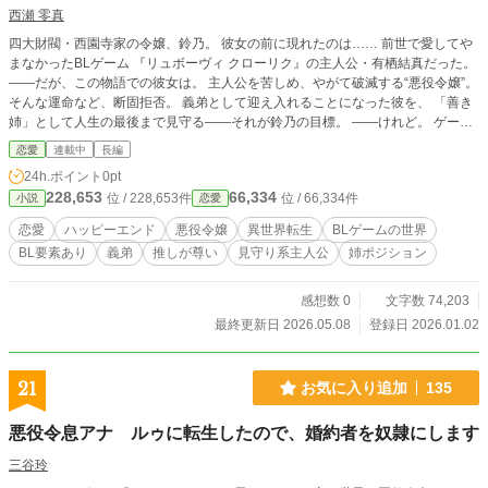
西瀬 零真
四大財閥・西園寺家の令嬢、鈴乃。 彼女の前に現れたのは…… 前世で愛してや
まなかったBLゲーム 『リュボーヴィ クローリク』の主人公・有栖結真だった。
——だが、この物語での彼女は。 主人公を苦しめ、やがて破滅する“悪役令嬢”。
そんな運命など、断固拒否。 義弟として迎え入れることになった彼を、 「善き
姉」として人生の最後まで見守る——それが鈴乃の目標。 ——けれど。 ゲーム
通りには進まない現実。 本来なら“敵”であるはずの自分が、 最推しの“最も近い
恋愛
連載中
長編
存在”になってしまった、そのとき——物語は、静かに狂い始める。 ただ、推し
24h.ポイント
0pt
の幸せを最優先にしたいだけなのに。 選択ひとつで未来が変わるこの世界で、
228,653
66,334
位 / 228,653件
位 / 66,334件
小説
恋愛
鈴乃の行動は予想外の波紋を広げていく。 これは、 “悪役令嬢”が最推しを守る
ために抗い続ける、 少し不器用で、どこまでも一途な物語。
恋愛
ハッピーエンド
悪役令嬢
異世界転生
BLゲームの世界
BL要素あり
義弟
推しが尊い
見守り系主人公
姉ポジション
感想数 0
文字数 74,203
最終更新日 2026.05.08
登録日 2026.01.02
21
お気に入り追加
135
悪役令息アナ゠ルゥに転生したので、婚約者を奴隷にします
三谷玲