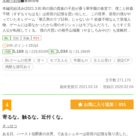
木嶋うめ香
書籍情報
本編完結済み(2021.3.8) 和の国の貴族の子息が通う華学園の食堂で、僕こと鈴森
千晴（すずもりちはる）は前世の記憶を思い出した。 この世界、前世の僕がや
っていたＢＬゲーム「華乙男のラブ日和」じゃないか？ 鈴森千晴なんて登場人
物、ゲームには居なかったから僕のポジションはモブなんだろう。 もうすぐ主
人公が転校してくる。 僕の片思いの相手山城雅（やましろみやび）も攻略対象
者の一人だ。 これから僕は主人公と雅が仲良くなっていくのを見てなきゃいけ
BL
完結
長編
R15
ないのか。 片思いだって分ってるから、諦めなきゃいけないのは分ってるけ
24h.ポイント
262pt
ど、やっぱり辛いよどうしたらいいんだろう。
5,169
1,034
位 / 228,653件
位 / 31,396件
小説
BL
BLゲームの世界
甘々
モブ主人公
学園もの
主人公受け
固定CP
残酷な描写あり
文字数 271,170
最終更新日 2021.03.16
登録日 2020.02.04
4
お気に入り追加
851
寄るな。触るな。近付くな。
きっせつ
ある日、ハースト伯爵家の次男、であるシュネーは前世の記憶を取り戻した。