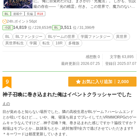
に。 俺に目覚めたのは、まさかの「光魔法」。 しかも、伝説
級の存在――「光の精霊」付き。 この世界で、魔力のないは
ずの獣人が光魔法を使えるなんて、誰が信じるだろう？ 魔法
BL
連載中
長編
R18
学園「アストラル・アカデミー」に入学し、避けていたはず
24h.ポイント
56pt
の運命に巻き込まれていく俺。
14,819
3,511
位 / 228,653件
位 / 31,396件
小説
BL
BL
BLファンタジー
BLゲームの世界
学園ファンタジー
異世界
異世界転生
学園
転生
18R
多種族
感想数 0
文字数 63,895
最終更新日 2026.07.25
登録日 2025.07.07
9
お気に入り追加
2,000
神子召喚に巻き込まれた俺はイベントクラッシャーでした
えの
目が覚めると知らない場所でした。隣の高校生君がBLゲーム？ハーレムエンド
とか呟いてるけど…。いや、俺、寝落ち前までプレイしてたVRMMORPGのゲー
ムキャラなんですけど…神子召喚？俺、巻き込まれた感じですか？脇役ですか？
相場はモブレとか…奴隷落ちとか…絶対無理!!全力で逃げさせていただきます!!
＊キーワードは都度更新していきます。