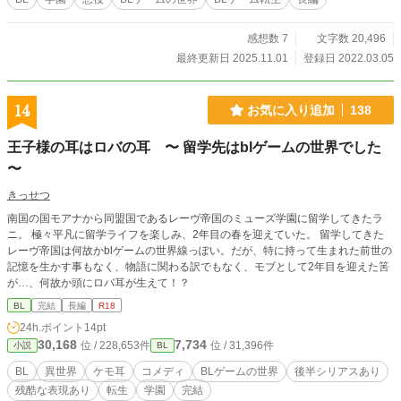
(君ラブ) ストーリーとキャラデザ＆設定が神すぎる上にボイ
スキャストも豪華でかなり話題になった大人気BLゲーム。 〜
感想数 7
文字数 20,496
あらすじ〜 可愛い容姿をした超貧乏学生のヒロイン( ♂)がひ
ょんな事から、道端で周りの人間に見て見ぬふりをされて心
最終更新日 2025.11.01
登録日 2022.03.05
臓発作で蹲ってたLove学園の学園長を助けてお礼はいらない
と言って立ち去った。 優しいヒロインの事が気になり勝手に
調査したが、貧乏すぎて高校に行ってない事が分かり編入さ
14
お気に入り追加
138
せるという形で恩返しをした。 そこから攻略キャラ達とラブ
ストーリーが始まる！！
王子様の耳はロバの耳 〜 留学先はblゲームの世界でした
〜
きっせつ
南国の国モアナから同盟国であるレーヴ帝国のミューズ学園に留学してきたラ
ニ。 極々平凡に留学ライフを楽しみ、2年目の春を迎えていた。 留学してきた
レーヴ帝国は何故かblゲームの世界線っぽい。だが、特に持って生まれた前世の
記憶を生かす事もなく、物語に関わる訳でもなく、モブとして2年目を迎えた筈
が…、何故か頭にロバ耳が生えて！？
BL
完結
長編
R18
24h.ポイント
14pt
30,168
7,734
位 / 228,653件
位 / 31,396件
小説
BL
BL
異世界
ケモ耳
コメディ
BLゲームの世界
後半シリアスあり
残酷な表現あり
転生
学園
完結