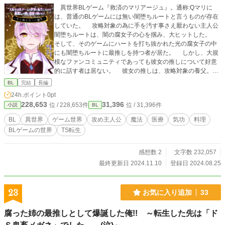
異世界BLゲーム『救済のマリアージュ』。通称:Qマリに
は、普通のBLゲームには無い闇堕ちルートと言うものが存在
していた。 攻略対象の為に手を汚す事さえ厭わない主人公
闇堕ちルートは、闇の腐女子の心を掴み、大ヒットした。
そして、そのゲームにハートを打ち抜かれた光の腐女子の中
にも闇堕ちルートに最推しを持つ者が居た。 しかし、大規
模なファンコミュニティであっても彼女の推しについて好意
的に話す者は居ない。 彼女の推しは、攻略対象の養父。ろ
くでなしで飲んだくれ。表ルートでは事故で命を落とし、闇
BL
完結
長編
堕ちルートで主人公によって殺されてしまう。 どのルート
24h.ポイント
0pt
でも死の運命が確約されている名も無きキャラクターへ異常
228,653
31,396
位 / 228,653件
位 / 31,396件
小説
BL
な執着と愛情をたった一人で注いでいる孤独な彼女。 ある
日、眠りから目覚めたら、彼女はQマリの世界へ幼い少年の
BL
異世界
ゲーム世界
攻め主人公
魔法
医療
気功
料理
姿で転生してしまった。 異常な執着と愛情を現実へと持ち
BLゲームの世界
TS転生
出した彼女は、最推しである養父の設定に秘められた真実を
知る事となった。 果たして彼女は、死の運命から彼を救い
出す事が出来るのか──？ ーーーーーーーーーーーー 狂気的
感想数 2
文字数 232,057
なまでに一途な男(in腐女子)×名無しの訳あり飲兵衛
最終更新日 2024.11.10
登録日 2024.08.25
23
お気に入り追加
33
腐った姉の最推しとして爆誕した俺!! ～転生した先は「ド