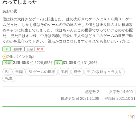
わってしまった
あおい夜
僕は妹の大好きなゲームに転生した。 妹の大好きなゲームはＲ１８禁ＢＬゲー
ムだった。 しかも僕はそのゲームの中の妹の推しの僕とは正反対のオレ様総攻
めキャラに転生してしまった。 僕はちゃんとこの世界でやっていけるのか心配
だ。 見た目はオレ様、中身は気弱な可愛い主人公はどうこのゲームの世界で動
くのかを見守って下さい。 視点がコロコロしますがそれでも良いという方は読
んでください。 ※※はr18です。
BL
連載中
長編
R18
24h.ポイント
0pt
228,653
31,396
位 / 228,653件
位 / 31,396件
小説
BL
BL
学園
BLゲームの世界
宝石
双子
モブ×攻略キャラあり
転生
感想数 2
文字数 14,600
最終更新日 2021.11.08
登録日 2021.10.31
25
件