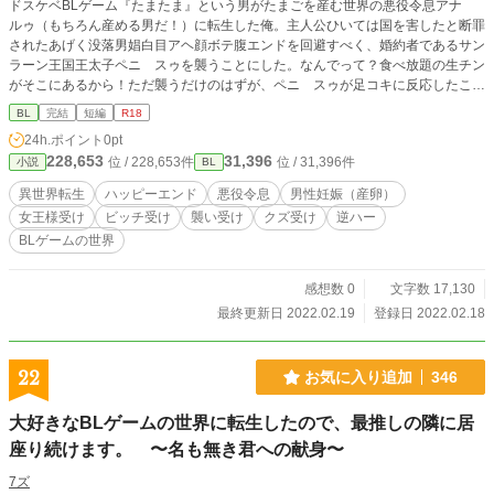
ドスケベBLゲーム『たまたま』という男がたまごを産む世界の悪役令息アナ゠
ルゥ（もちろん産める男だ！）に転生した俺。主人公ひいては国を害したと断罪
されたあげく没落男娼白目アヘ顔ボテ腹エンドを回避すべく、婚約者であるサン
ラーン王国王太子ペニ゠スゥを襲うことにした。なんでって？食べ放題の生チン
がそこにあるから！ただ襲うだけのはずが、ペニ゠スゥが足コキに反応したこと
で、俺の中でなにかが目覚める…っ！ 前世アナニー狂いの性欲旺盛主人公が転
BL
完結
短編
R18
生した世界で婚約者の王太子を奴隷にして、なぜか世界が救われる話。 たまご
24h.ポイント
0pt
が産める男と産めない男しかいない世界です。 このBLゲームは難易度ハードの
228,653
31,396
位 / 228,653件
位 / 31,396件
小説
BL
糞ゲーです。 ムーンライトノベルズ他でも公開しています。
異世界転生
ハッピーエンド
悪役令息
男性妊娠（産卵）
女王様受け
ビッチ受け
襲い受け
クズ受け
逆ハー
BLゲームの世界
感想数 0
文字数 17,130
最終更新日 2022.02.19
登録日 2022.02.18
22
お気に入り追加
346
大好きなBLゲームの世界に転生したので、最推しの隣に居
座り続けます。 〜名も無き君への献身〜
7ズ