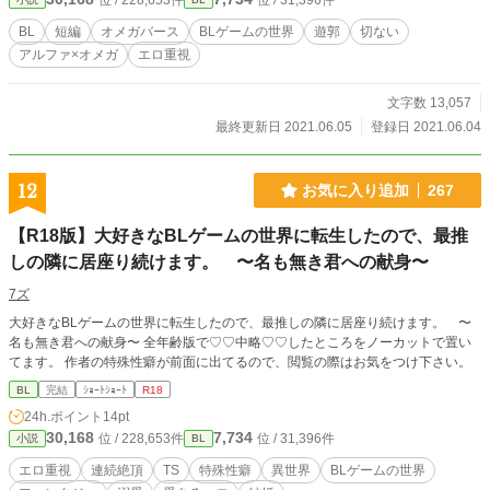
位 / 228,653件
位 / 31,396件
BL
短編
オメガバース
BLゲームの世界
遊郭
切ない
アルファ×オメガ
エロ重視
文字数 13,057
最終更新日 2021.06.05
登録日 2021.06.04
12
お気に入り追加
267
【R18版】大好きなBLゲームの世界に転生したので、最推
しの隣に居座り続けます。 〜名も無き君への献身〜
7ズ
大好きなBLゲームの世界に転生したので、最推しの隣に居座り続けます。 〜
名も無き君への献身〜 全年齢版で♡♡中略♡♡したところをノーカットで置い
てます。 作者の特殊性癖が前面に出てるので、閲覧の際はお気をつけ下さい。
BL
完結
ｼｮｰﾄｼｮｰﾄ
R18
24h.ポイント
14pt
30,168
7,734
位 / 228,653件
位 / 31,396件
小説
BL
エロ重視
連続絶頂
TS
特殊性癖
異世界
BLゲームの世界