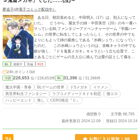
Ｓ鬼畜メガネ」でした……(泣)～
夢追子(@電子コミック配信中）
ある日、朝目覚めると、中田明人（17）は、別人になって
いた。 どうやら、腐女子の姉・中田美空（20）の今一番ハ
マっているBLファンタジーアドベンチャーゲーム『学園ハー
レム』の世界に転生してしまったらしく、その世界の中でも
よりにもよって姉の最推しである『水嶋シュウ』になってい
たのだ。 この水嶋シュウというのは、攻略キャラの中でも
癖が強く、『ドＳ鬼畜メガネ』キャラという立ち位置で、こ
とあるごとにゲームの主人公に絡んでは愛の証として傷を残
していくようなサディストであった。 本来のわりと温厚な
BL
連載中
長編
R15
性格の自分とは真逆のキャラに戸惑う明人。 だが、ゲーム
24h.ポイント
0pt
の大いなる意思は、そんな明人に水嶋シュウという存在を完
228,653
31,396
位 / 228,653件
位 / 31,396件
小説
BL
遂させるかのように運命の悪戯を仕組んでいく。 せめて、
別の攻略キャラとのルートを進んでもらえるようにバックア
魔法学園・青春
BLゲームの世界
ドSメガネ
イケメン
ップするつもりが、何故かゲームの主人公・鈴木ハルトはこ
異世界転生ファンタジー
ラブコメディードキドキ初恋
微エロ
とあるごとに明人の周りをうろつき始める。その上、折るは
ハッピーエンド
推し
CERO推定『Ｃ』
ずのフラグを立たせるようなことばかりしてくる。 「俺
は、BLとは無関係でいたいんだぁ！！」 明人の心の叫び
は、果たして誰かに届くのか？ 中身は温厚でお人好しのフ
感想数 0
文字数 88,785
ツウのDK。 外見はドＳ鬼畜メガネのBLDK。 不運な巡り
最終更新日 2024.12.09
登録日 2024.10.24
あわせの結末は？ 転生ファンタジー学園BLコメディ、ここ
に開幕。
24
お気に入り追加
88