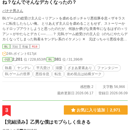
ね？なんでそんなデカくなったの？
バナナ男さん
BLゲームの総受け主人公＜リアン＞を虐めるボッチャリ悪役豚令息＜ザキラス
＞に転生したらしい俺。 とりあえず主人公を虐めることもせず、ストーリーか
らドロップアウトしようと思ったのだが、何故か儚げな美青年になるはずの＜リ
アン＞がやたらとデカく──……？ 元BLゲーム総受けの主人公（のちにやたらデ
カくなってしまった執着＆ヤンデレ系のイケメン）✕ 元ぽっちゃり悪役令息
（のちに普通体型、平凡マイペース男） 主人公視点は、どちらかというとギャ
BL
完結
長編
R18
クテイストですが、攻め視点はダーク路線なので、スカッとハッピーエンドがお
24h.ポイント
617pt
好みの方は主人公視点でどうかページを閉じて下さいεミ(o_□_)o
2,201
381
位 / 228,653件
位 / 31,396件
小説
BL
執着
ヤンデレ
平凡受け
溺愛
ざまあ要素あり
ファンタジー
BLゲームの世界
悪役令息
転生
攻め視点は結構ダーク
感想数 2
文字数 56,966
最終更新日 2026.06.17
登録日 2026.06.09
3
お気に入り追加
2,971
【完結済み】乙男な僕はモブらしく生きる