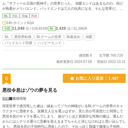
ム『サフィール王国の贄神子』の世界だった。 溺愛エンドはあるものの、殆ど
が執着かメリバエンド。バッドエンドは三人の玩具になる、そんな世界だ。 そ
れに、たった一人の家族、姉にはもう会えない。そのはずが……。 「その声
BL
完結
長編
R18
っ、風真！？」 「えっ！？ 姉ちゃん！？」 クエストクリア報酬は、まさかの
24h.ポイント
92pt
姉との通話だった。 定期的に発生する魔物討伐イベントをクリアしつつ、姉の
11,048
2,426
位 / 228,653件
位 / 31,396件
小説
BL
アドバイスでバッドエンド回避を目指す。 「姉ちゃん……なんか、ゲームと違
ってきた……」 徐々にズレていく世界。 多発する年齢指定のイベントが、甘い
BL
異世界転移
BLゲームの世界
執着攻め
溺愛
ものに変わっていく。 友情エンドも目指せるかも？ 淡い期待を抱く風真の行
バッドエンド回避
ハッピーエンド
き着く先は――。 ※今作は、複数人との交際エンドはありません。
感想数 8
文字数 760,720
最終更新日 2024.07.06
登録日 2022.10.31
6
お気に入り追加
1,487
悪役令息はゾウの夢を見る
朝顔
書籍情報
現実世界で過労死した健は、縁あってゾウの神様がいるBLゲームの世界のキャ
ラクターに憑依する。 楽勝主人公を選ぶはずが、見た目が可哀想だと同情して
悪役令息のキャラを選んでしまう。 超がつくほど真面目な性格の健は、選んだ
からにはシナリオ通りに悲劇を迎えるまでちゃんと演じなければと思い込んでし
まう。 悪役令息の子供時代に憑依したので、それっぽく我儘で傲慢な子供時代