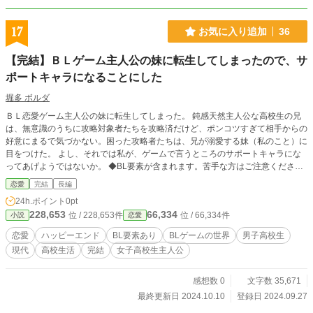
17
お気に入り追加
36
【完結】ＢＬゲーム主人公の妹に転生してしまったので、サ
ポートキャラになることにした
堀多 ボルダ
ＢＬ恋愛ゲーム主人公の妹に転生してしまった。 鈍感天然主人公な高校生の兄
は、無意識のうちに攻略対象者たちを攻略済だけど、ポンコツすぎて相手からの
好意にまるで気づかない。困った攻略者たちは、兄が溺愛する妹（私のこと）に
目をつけた。 よし、それでは私が、ゲームで言うところのサポートキャラにな
ってあげようではないか。 ◆BL要素が含まれます。苦手な方はご注意くださ
い。 ◆現代日本と非常によく似た別の世界が舞台です。実在のアレコレとは関
恋愛
完結
長編
係ありません。本当に一切関係ありません。 ◆カクヨムにも掲載しています。
24h.ポイント
0pt
228,653
66,334
位 / 228,653件
位 / 66,334件
小説
恋愛
恋愛
ハッピーエンド
BL要素あり
BLゲームの世界
男子高校生
現代
高校生活
完結
女子高校生主人公
感想数 0
文字数 35,671
最終更新日 2024.10.10
登録日 2024.09.27