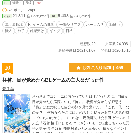
BL
連載中
長編
R18
24h.ポイント
28pt
21,811
5,438
位 / 228,653件
位 / 31,396件
小説
BL
異世界転移
BLゲームの世界
一瞬シリアス
ハーレム？
勘違い
獣人
神子
鈍感受け
ギャグ
日常
感想数 29
文字数 74,096
最終更新日 2021.01.07
登録日 2020.10.15
10
お気に入り追加
459
拝啓、目が覚めたらBLゲームの主人公だった件
碧月 晶
さっきまでコンビニに向かっていたはずだったのに、何故か
目が覚めたら病院にいた『俺』。 状況が分からず戸惑う
『俺』は窓に映った自分の顔を見て驚いた。 「これ…俺、な
のか？」 何故ならそこには、恐ろしく整った顔立ちの男が映
っていたのだから。 《これは、現代魔法社会系BLゲームの主
人公『石留 椿【いしどめ つばき】(16)』に転生しちゃった元
平凡男子(享年18)が攻略対象たちと出会い、様々なイベント