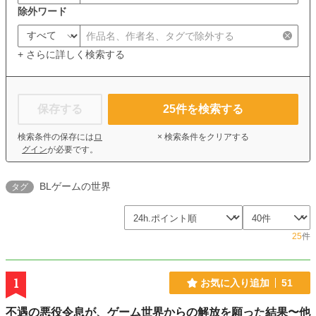
除外ワード
+ さらに詳しく検索する
保存する
25
件を検索する
検索条件の保存には
ロ
× 検索条件をクリアする
グイン
が必要です。
BLゲームの世界
タグ
25
件
1
お気に入り追加
51
不遇の悪役令息が、ゲーム世界からの解放を願った結果〜他