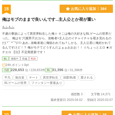
18
お気に入り追加
384
俺はモブのままで良いんです...主人公とか荷が重い
もふもふ
不慮の事故によって異世界転生した俺☆ そこは俺の大好きなBLゲームの世界だ
った。 俺はモブ(腐男子)だから、攻略者×主人公のイチャイチャを覗き見れるの
だ( *¯ ꒳¯*)ﾌﾌﾝ あれ...攻略者達に俺狙われてね？しかも、主人公君に俺好かれて
るんですけど！？ 俺がモテてどうすんだよぉぉおおお！！ ☆ちょっとエロ ★ガ
チエロ 【注】不定期更新です！
BL
連載中
長編
R18
24h.ポイント
0pt
228,653
31,396
位 / 228,653件
位 / 31,396件
小説
BL
平凡
無自覚
チート
異世界転生
溺愛/執着
愛される
BLゲームの世界
ファンタジー要素あり
感想数 3
文字数 14,371
最終更新日 2020.04.02
登録日 2020.03.07
お気に入り追加
38