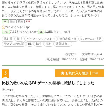
頭を打って？ 病気で生死を彷徨って？ いいえ、でもそれはある意味衝撃な出来
事。人の情事を目撃して、衝撃のあまり思い出したのだ。しかも、男と男の情事
で…。 見たくもないものを見せられて。その上、シュネーだった筈の今世の自
身は情事を見た衝撃で何処かへ行ってしまったのだ。 シュネーは何処かに行っ
てしまった今世の自身の代わりにシュネーを変態から守りつつ、貴族や騎士がい
BL
完結
長編
R18
るフェルメルン王国で生きていく。 しかし問題は山積みで、情事を目撃した事
24h.ポイント
191pt
でエリアスという侯爵家嫡男にも目を付けられてしまう。シュネーは今世の自身
7,178
1,356
位 / 228,653件
位 / 31,396件
小説
BL
が帰ってくるまで自身を守りきれるのか。 ーーーーーーーーーーー 初めての投
稿です。 結構ノリに任せて書いているのでかなり読み辛いし、分かり辛いかも
異世界
前世
ギャグ・シリアスあり
流血表現あり
BLゲームの世界
しれませんがよろしくお願いします。主人公がボーイズでラブするのはかなり先
巻き込まれ体質
BL
転生
完結
番外編有り
になる予定です。 ※ストックが切れ次第緩やかに投稿していきます。
感想数 9
文字数 352,494
最終更新日 2020.06.12
登録日 2020.03.20
5
お気に入り追加
926
比較的救いのあるBLゲームの世界に転移してしまった
雪 いつき
「この地味な男が神子だと？」 大学帰りにコンビニのドアをくぐったはずの早
川 風真は、真っ白な部屋で三人の男に囲まれていた。 横暴な王子と、女好きの
騎士、穏やかな神父。 そこは姉がプレイしていた、とんでもない育成型BLゲー