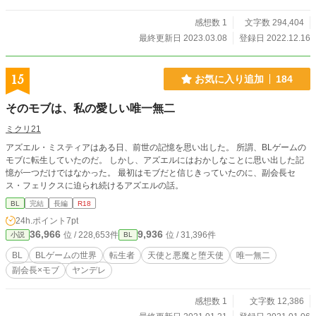
感想数 1
文字数 294,404
最終更新日 2023.03.08
登録日 2022.12.16
15
お気に入り追加
184
そのモブは、私の愛しい唯一無二
ミクリ21
アズエル・ミスティアはある日、前世の記憶を思い出した。 所謂、BLゲームの
モブに転生していたのだ。 しかし、アズエルにはおかしなことに思い出した記
憶が一つだけではなかった。 最初はモブだと信じきっていたのに、副会長セ
ス・フェリクスに迫られ続けるアズエルの話。
BL
完結
長編
R18
24h.ポイント
7pt
36,966
9,936
位 / 228,653件
位 / 31,396件
小説
BL
BL
BLゲームの世界
転生者
天使と悪魔と堕天使
唯一無二
副会長×モブ
ヤンデレ
感想数 1
文字数 12,386