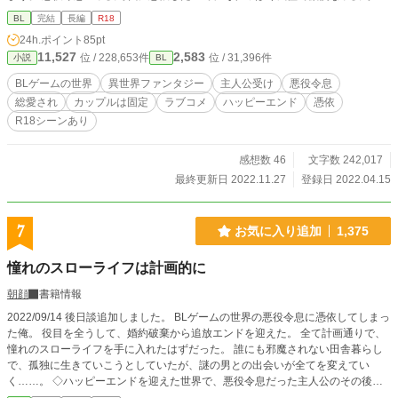
を胃痛を抱えながら、必死に演じていた。 そんな中、ついに因縁の主人公が登
BL
完結
長編
R18
場したので悪役として接するのだが、主人公は予想を超える人物だった。 嫌わ
24h.ポイント
85pt
れようとしているのに、全然嫌ってくれなくてむしろどんどん懐いてしまう。
11,527
2,583
位 / 228,653件
位 / 31,396件
小説
BL
しかも儚げ美人主人公に成長するはずなのに、なぜか正反対に逞しく成長してし
まい……。 なんとかシナリオ通りに軌道修正しようと奮闘するのだが思いもよ
BLゲームの世界
異世界ファンタジー
主人公受け
悪役令息
らぬ方向に……。 嫌われ者の悪役令息なのに、他のキャラ達とも仲良くなって
総愛され
カップルは固定
ラブコメ
ハッピーエンド
憑依
しまう。 健は新しい世界で幸せを見つけることができるのか。 ※※※ 悪役令息
R18シーンあり
になりきれなかった主人公が総愛されするお話です。 恋愛面では固定カプ。 子
供時代スタートなので、R18シーンは十八歳からなります。 ※他サイトでも同
時連載しております。
感想数 46
文字数 242,017
最終更新日 2022.11.27
登録日 2022.04.15
7
お気に入り追加
1,375
憧れのスローライフは計画的に
朝顔
書籍情報
2022/09/14 後日談追加しました。 BLゲームの世界の悪役令息に憑依してしまっ
た俺。 役目を全うして、婚約破棄から追放エンドを迎えた。 全て計画通りで、
憧れのスローライフを手に入れたはずだった。 誰にも邪魔されない田舎暮らし
で、孤独に生きていこうとしていたが、謎の男との出会いが全てを変えてい
く……。 ◇ハッピーエンドを迎えた世界で、悪役令息だった主人公のその後の
お話。 ◇謎のイケメン神父様×恋に後ろ向きな元悪役令息 ◇他サイトで投稿あ