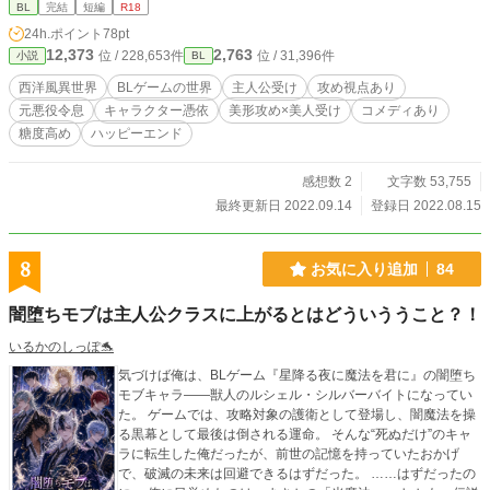
BL
完結
短編
R18
り。
24h.ポイント
78pt
12,373
2,763
位 / 228,653件
位 / 31,396件
小説
BL
西洋風異世界
BLゲームの世界
主人公受け
攻め視点あり
元悪役令息
キャラクター憑依
美形攻め×美人受け
コメディあり
糖度高め
ハッピーエンド
感想数 2
文字数 53,755
最終更新日 2022.09.14
登録日 2022.08.15
8
お気に入り追加
84
闇堕ちモブは主人公クラスに上がるとはどういううこと？！
いるかのしっぽ🐬
気づけば俺は、BLゲーム『星降る夜に魔法を君に』の闇堕ち
モブキャラ――獣人のルシェル・シルバーバイトになってい
た。 ゲームでは、攻略対象の護衛として登場し、闇魔法を操
る黒幕として最後は倒される運命。 そんな“死ぬだけ”のキャ
ラに転生した俺だったが、前世の記憶を持っていたおかげ
で、破滅の未来は回避できるはずだった。 ……はずだったの