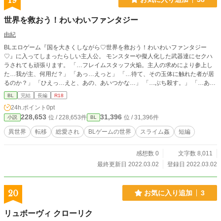
19
世界を救おう！わいわいファンタジー
由紀
BLエロゲーム『国を大きくしながら♡世界を救おう！わいわいファンタジー
♡』に入ってしまったらしい主人公。 モンスターや擬人化した武器達にセクハ
ラされても頑張ります。 「…フレイムスタッフ火焔。主人の求めにより参上し
た…我が主、何用だ？」 「あっ…えっと」 「…待て、その玉体に触れた者が居
るのか？」 「ひえっ…えと、あの、あいつかな…」 「…ぶち殺す。」 「…あわ
わ」 ※勢いで突き進みます。 書きたい所だけ書いた為、諸々可笑しいです。 暇
BL
完結
長編
R18
潰しにでも、よろしければ。 ムーンライトノベルズ様より転載
24h.ポイント
0pt
228,653
31,396
位 / 228,653件
位 / 31,396件
小説
BL
異世界
転移
総愛され
BLゲームの世界
スライム姦
短編
感想数 0
文字数 8,011
最終更新日 2022.03.02
登録日 2022.03.02
20
お気に入り追加
3
リュボーヴィ クローリク