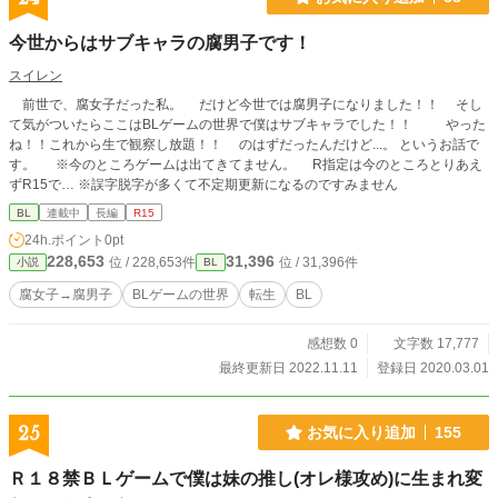
今世からはサブキャラの腐男子です！
スイレン
前世で、腐女子だった私。 だけど今世では腐男子になりました！！ そし
て気がついたらここはBLゲームの世界で僕はサブキャラでした！！ やった
ね！！これから生で観察し放題！！ のはずだったんだけど...。 というお話で
す。 ※今のところゲームは出てきてません。 R指定は今のところとりあえ
ずR15で… ※誤字脱字が多くて不定期更新になるのですみません
BL
連載中
長編
R15
24h.ポイント
0pt
228,653
31,396
位 / 228,653件
位 / 31,396件
小説
BL
腐女子→腐男子
BLゲームの世界
転生
BL
感想数 0
文字数 17,777
最終更新日 2022.11.11
登録日 2020.03.01
25
お気に入り追加
155
Ｒ１８禁ＢＬゲームで僕は妹の推し(オレ様攻め)に生まれ変