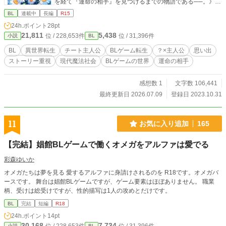
を経て『運命の相手』を見つけるまでの物語である──。》
※本作は、最後まで【攻め】が分からない、異色のBLゲーム
BL
連載中
長編
R15
転生ファンタジーです！ ※一体誰が椿の（尻と）心を射止め
24h.ポイント
28pt
るのか？ ※ぜひ作中のヒントを頼りに、誰が本命か予想しな
21,811
5,438
位 / 228,653件
位 / 31,396件
小説
BL
がら楽しんでみてください！ ──────────── ～お知らせ
～ ※第3話を少し修正しました。 ※第5話を少し修正しまし
BL
異世界転生
チート主人公
BLゲーム転生
？×主人公
思い出
た。 ※第6話を少し修正しました。 ※第11話を少し修正しま
ストーリー重視
現代魔法社会
BLゲームの世界
運命の相手
した。 ※第19話を少し修正しました。 ※第22話を少し修正
しました。 ※第24話を少し修正しました。 ※第25話を少し
修正しました。 ※第26話を少し修正しました。 ※第30話を
感想数 1
文字数 106,441
少し修正しました。 ※第31話を少し修正しました。 ※第32
最終更新日 2026.07.09
登録日 2023.10.31
話を少し修正しました。 ※第33話を少し修正しました。 ※第
35話を少し修正しました。 ──────────── ※感想(一言
だけでも構いません！)、いいね、お気に入り、近況ボードへ
11
お気に入り追加
165
のコメント、大歓迎です！！ ※表紙絵は作者が生成AIで試し
に作ってみたものです。
【完結】娼館BLゲームで働くオメガをアルファは愛でる
彩森ゆいか
オメガたちは夢を見る 愛するアルファに身請けされるのを R18です。オメガバ
ースです。 舞台は娼館BLゲームですが、ゲーム要素はほぼありません。 職業
柄、受けは総受けですが、性的描写は1人の攻めとだけです。
BL
完結
短編
R18
24h.ポイント
14pt
30,168
7,734
小説
BL