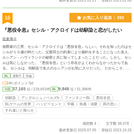
最終更新日 2021.01.21
登録日 2021.01.06
16
お気に入り追加
390
『悪役令息』セシル・アクロイドは幼馴染と恋がしたい
佐倉海斗
侯爵家の三男、セシル・アクロイドは『悪役令息』らしい。それを知ったのはセ
シルが１０歳の時だった。父親同士の約束により婚約をすることになった友人、
ルシアン・ハヴィランドの秘密と共に知ってしまったことだった。しかし、セシ
ルは気にしなかった。『悪役令息』という存在がよくわからなかったからであ
る。 セシルは、幼馴染で友人のルシアンがお気に入りだった。 だからこそ、ル
シアンの語る秘密のことはあまり興味がなかった。 恋に恋をするようなお年頃
BL
連載中
長編
のセシルは、ルシアンと恋がしたい。 「執着系幼馴染になった転生者の元脇役
24h.ポイント
7pt
（ルシアン）」×「考えるのが苦手な悪役令息（セシル）」による健全な恋はＢ
37,165
9,948
位 / 228,653件
位 / 31,396件
小説
BL
Ｌゲームの世界を覆す。（……かもしれない）
幼馴染
アンダルシュノベルズb
ファンタジーBL
悪役令息
BLゲームの世界
ハッピーエンド
学園
執着・溺愛
両片思い
すれ違いと拗らせ
感想数 4
文字数 38,378
最終更新日 2025.07.05
登録日 2023.10.25