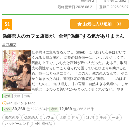
を、歌詞にだけ閉じ込めていた。 「その言葉、僕は好きだ
感想数 2
文字数 17,862
な」 偶然から始まった放課後の交流。 甘いものが苦手な陽翔
最終更新日 2026.06.21
登録日 2026.05.07
に渡したクッキー。 何気ない会話。 少しずつ増えていく“特
別”。 けれど、誰かのためには頑張れるのに、自分のことだけ
は大切にできない柊。 本音を隠し続け、歌にしか救いを求め
21
お気に入り追加
33
られない陽翔。 正反対に見える二人は、互いの欠けた部分に
触れるたび、少しずつ惹かれていく。 音楽と料理。 歌詞と
偽装恋人のカフェ店長が、全然“偽装”する気がありません
味。 放課後の静かな時間の中で紡がれる、優しくて少し不器
用な青春BL。 『音と味のあいだで恋をした』 君の言葉が、
星乃和花
俺を生かした。
仕事帰りに立ち寄るカフェ《miel》は、疲れた心をほどいて
くれる大切な場所。 店長の朝倉恒一は、いつもやさしくて、
気配り上手で、少しだけ距離が近い人だった。 ある日、取引
先の男性からしつこく迫られて困っていたひよりを助けるた
め、恒一はとっさに言う。 「この人、俺の恋人なんで」 そこ
から始まったのは、期間限定の“偽装恋人”関係。 ――のはず
だったのに。 送り迎え、甘い言葉、自然すぎる気遣い。 しか
も彼は、ふわっと笑いながらまったく引く気がない。 やさし
いのに押しが強いカフェ店長に、慎重なひよりは少しずつ絆
恋愛
完結
短編
されていって……。 偽装から始まる、甘くてやさしい溺愛ラ
24h.ポイント
14pt
ブストーリー。 ◇完結済ー本編13話＋番外編◇
30,269
12,969
位 / 228,584件
位 / 66,315件
小説
恋愛
現代恋愛
偽装恋人
カフェ
店長
甘々
じれ甘
溺愛
一途
ハッピーエンド
AI生成作品