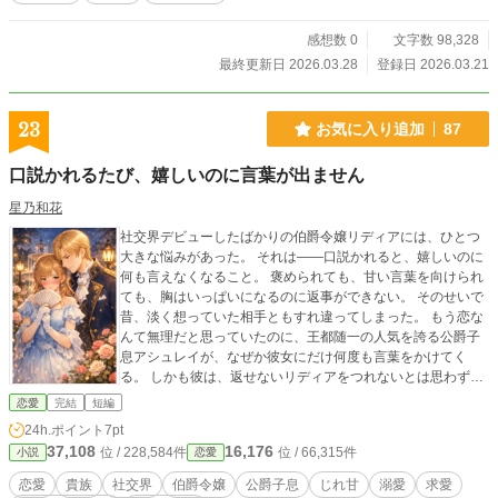
後ますます甘くなる夫婦ものが好きな方 （完結済ー本編10話
＋番外編5話）
感想数 0
文字数 98,328
最終更新日 2026.03.28
登録日 2026.03.21
23
お気に入り追加
87
口説かれるたび、嬉しいのに言葉が出ません
星乃和花
社交界デビューしたばかりの伯爵令嬢リディアには、ひとつ
大きな悩みがあった。 それは――口説かれると、嬉しいのに
何も言えなくなること。 褒められても、甘い言葉を向けられ
ても、胸はいっぱいになるのに返事ができない。 そのせいで
昔、淡く想っていた相手ともすれ違ってしまった。 もう恋な
んて無理だと思っていたのに、王都随一の人気を誇る公爵子
息アシュレイが、なぜか彼女にだけ何度も言葉をかけてく
る。 しかも彼は、返せないリディアをつれないとは思わず、
むしろ小さな反応まで大切そうに拾い上げてくれて――。
恋愛
完結
短編
「君が困るたび、私はもっと好きになる」 うまく返せないヒ
24h.ポイント
7pt
ロインが、少しずつ自分の言葉で“うれしい”も“好き”も伝えら
37,108
16,176
位 / 228,584件
位 / 66,315件
小説
恋愛
れるようになるまでの、やさしくて上品な求愛ロマンス。
（完結済ー全10話＋終章）
恋愛
貴族
社交界
伯爵令嬢
公爵子息
じれ甘
溺愛
求愛