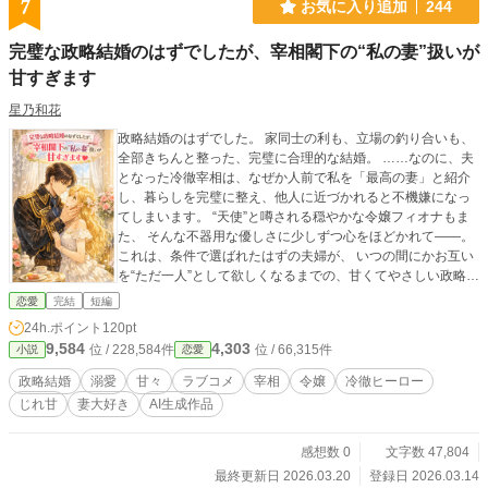
7
お気に入り追加
244
完璧な政略結婚のはずでしたが、宰相閣下の“私の妻”扱いが
甘すぎます
星乃和花
政略結婚のはずでした。 家同士の利も、立場の釣り合いも、
全部きちんと整った、完璧に合理的な結婚。 ……なのに、夫
となった冷徹宰相は、なぜか人前で私を「最高の妻」と紹介
し、暮らしを完璧に整え、他人に近づかれると不機嫌になっ
てしまいます。 “天使”と噂される穏やかな令嬢フィオナもま
た、 そんな不器用な優しさに少しずつ心をほどかれて――。
これは、条件で選ばれたはずの夫婦が、 いつの間にかお互い
を“ただ一人”として欲しくなるまでの、甘くてやさしい政略結
婚物語。 （完結済ー全8話）
恋愛
完結
短編
24h.ポイント
120pt
9,584
4,303
位 / 228,584件
位 / 66,315件
小説
恋愛
政略結婚
溺愛
甘々
ラブコメ
宰相
令嬢
冷徹ヒーロー
じれ甘
妻大好き
AI生成作品
感想数 0
文字数 47,804
最終更新日 2026.03.20
登録日 2026.03.14