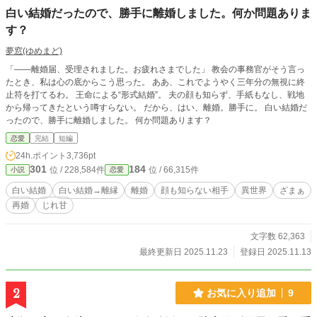
白い結婚だったので、勝手に離婚しました。何か問題ありま
す？
夢窓(ゆめまど)
「――離婚届、受理されました。お疲れさまでした」 教会の事務官がそう言っ
たとき、私は心の底からこう思った。 ああ、これでようやく三年分の無視に終
止符を打てるわ。 王命による“形式結婚”。 夫の顔も知らず、手紙もなし、戦地
から帰ってきたという噂すらない。 だから、はい、離婚。勝手に。 白い結婚だ
ったので、勝手に離婚しました。 何か問題あります？
恋愛
完結
短編
24h.ポイント
3,736pt
301
184
位 / 228,584件
位 / 66,315件
小説
恋愛
白い結婚
白い結婚→離縁
離婚
顔も知らない相手
異世界
ざまぁ
再婚
じれ甘
文字数 62,363
最終更新日 2025.11.23
登録日 2025.11.13
2
お気に入り追加
9