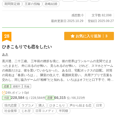
期間限定婚
王家の指輪
政略結婚
感想数 0
文字数 82,098
最終更新日 2025.10.29
登録日 2025.09.27
28
お気に入り追加
3
ひきこもりでも恋をしたい
あき
黒川透、二十三歳。 三年前の挫折を境に、彼の世界はワンルームの玄関で止ま
ったままだ。 外に出るのが怖い。 見られるのが怖い。 けれど、スマホとゲーム
の画面だけは、彼を置いていかなかった。 ある日、宅配ボックスの誤配。 封筒
の宛名は「春原いろは」。 隣室の住人で、看護師見習い。 共用アプリで言葉を
交わし、同じ協力ゲームの“相棒”だと知れる。 いろははオフだと口下手で、時々
噛む。 透は外が怖いが、観察眼は鋭い。 弱点が噛み合い、二人は「毎週、一歩
恋愛
連載中
長編
だけ進む」互助条約を結ぶ。 玄関の敷居を越える。 廊下を五歩。 エレベーター
24h.ポイント
0pt
に乗り、ポストを開け、深夜のコンビニで店員に頷く。 停電の夜には、壁一枚
228,584
66,315
位 / 228,584件
位 / 66,315件
小説
恋愛
越しの声が不安を照らす。 ときにSNSの誤解に傷つき、ときに仕事の面接で固
まる。 それでも、いろはの「無理しないで」が背中を押す。 そして透の「あり
現代恋愛
ラブコメ
隣人
ひきこもり
声から始まる恋
日常
がとう」が、いろはの夜勤明けを支える。 少しずつ距離は縮まり、駅前で自販
社会復帰
じれ甘
日常コメディ
半同棲
機のボタンを押し、水族館で青い光を見上げる日が来る。 手をつなぐまでの100