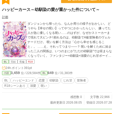
ハッピーカース～幼馴染の愛が重かった件について～
計都
ダンジョンから帰ったら、なんか周りの様子がおかしい。 ど
うやら【幸せの呪い】ってやつにかかったらしい。 嫌ってた
人が急に優しくなる呪い……のはずが、なぜかストーカーま
で現れて大ピンチ! 頼れるのは、幼馴染でA級冒険者のヴェル
ナードだけ。 呪いを解く方法は「心から幸せを感じるこ
と」。 ……え、それってつまり——？ 呪いを解くために始ま
った二人の関係は、いつのまにか"ただの幼馴染"では収まらな
くなっていく。 ファンタジー×幼馴染×溺愛のじれ甘ボーイズ
ラブ。 コメディ多めでスタートしつつ、中盤はシリアス展開
BL
完結
長編
R18
も。 完結済みなので最後まで安心して読めます!
24h.ポイント
391pt
3,459
649
位 / 228,584件
位 / 31,383件
小説
BL
BL
ハッピーエンド
恋愛
幼馴染
じれ甘
冒険者
R18シーンあり
溺愛
呪い
感想数 0
文字数 22,966
最終更新日 2026.08.05
登録日 2026.07.28