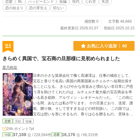
恋愛
BL
ハッピーエンド
短編
現代
じれ甘
失恋
恋の始まり
恋の芽生え
切ない
感想数 0
文字数 46,666
最終更新日 2026.01.07
登録日 2025.10.15
25
お気に入り追加
40
きらめく異国で、宝石商の旦那様に見初められました
星乃和花
日本の小さな貿易会社で働く高瀬澪は、仕事の補佐として、
宝石と香りで名高い異国の商業国家ルチェルナへ短期出張す
ることになる。 きらびやかな街並みと慣れない非日常に戸惑
う澪を助けてくれたのは、ルチェルナ最大級の宝石商会を率
いる若き総帥、アルヴィン・レオナールだった。 「この街に
いる間、あなたは私が守ります」 その言葉どおり、送迎、護
衛、贈り物、そして甘すぎるほどの特別扱い。 この国では、
宝石は想いを形にするもの、香りは心を贈るもの。 意味を知
るたび、彼の優しさがただの親切ではないと気づいていく。
恋愛
完結
短編
帰国の日が近づく中、完璧で冷静なはずの宝石商は、澪にだ
24h.ポイント
7pt
け隠しきれない熱を見せ始めて――。 きらめく都で始まる、
37,108
16,176
位 / 228,584件
位 / 66,315件
小説
恋愛
甘々王道・異国ロマンス。 ◇完結済ー本編12話＋終章＋番外