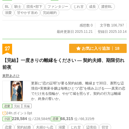
BL
騎士
団長×部下
ファンタジー
じれ甘
成長
濃密BL
溺愛
甘やかす攻め
完結確約
感想数 0
文字数 106,797
最終更新日 2025.11.21
登録日 2025.10.14
27
お気に入り追加
18
【完結】一度きりの離縁をください ― 契約夫婦、期限切れ
前夜
東野あさひ
更新に“恋の証明”が要る契約結婚。離縁まで30日、寡黙な辺
境伯×実務家令嬢は毎晩ひとつ“恋”を積み上げる――真実の恋
でだけ光る指輪が、やがて城を照らす。契約の行方は離縁
か、終身の誓いか。
恋愛
完結
長編
24h.ポイント
0pt
228,584
66,315
位 / 228,584件
位 / 66,315件
小説
恋愛
恋愛
契約結婚
夫婦から恋
溺愛
じれ甘
辺境伯
切甘