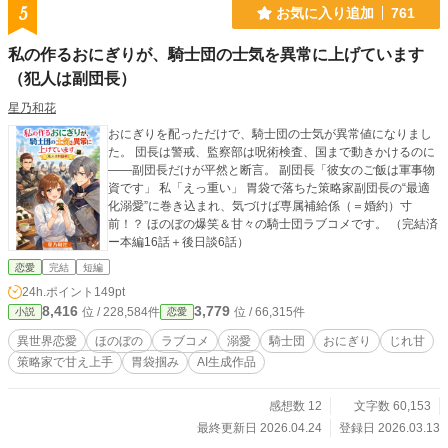
5
お気に入り追加
761
私の作るおにぎりが、騎士団の士気を異常に上げています
（犯人は副団長）
星乃和花
おにぎりを配っただけで、騎士団の士気が異常値になりまし
た。 団長は警戒、監察部は呪術検査、国まで動きかけるのに
――副団長だけが平然と断言。 副団長「彼女のご飯は軍事物
資です」 私「えっ重い」 胃袋で落ちた策略家副団長の“最適
化溺愛”に巻き込まれ、気づけば専属補給係（＝婚約）寸
前！？ ほのぼの爆笑＆甘々の騎士団ラブコメです。 （完結済
ー本編16話＋後日談6話）
恋愛
完結
短編
24h.ポイント
149pt
8,416
3,779
位 / 228,584件
位 / 66,315件
小説
恋愛
異世界恋愛
ほのぼの
ラブコメ
溺愛
騎士団
おにぎり
じれ甘
策略家で甘え上手
胃袋掴み
AI生成作品
感想数 12
文字数 60,153
最終更新日 2026.04.24
登録日 2026.03.13