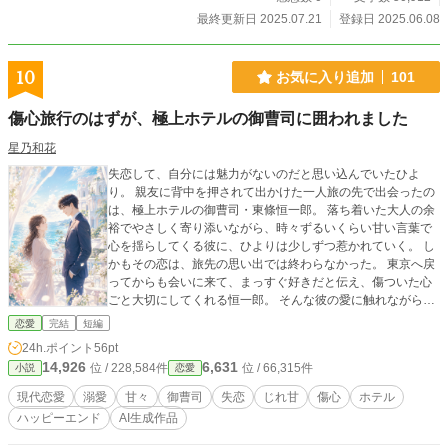
最終更新日 2025.07.21
登録日 2025.06.08
10
お気に入り追加
101
傷心旅行のはずが、極上ホテルの御曹司に囲われました
星乃和花
失恋して、自分には魅力がないのだと思い込んでいたひよ
り。 親友に背中を押されて出かけた一人旅の先で出会ったの
は、極上ホテルの御曹司・東條恒一郎。 落ち着いた大人の余
裕でやさしく寄り添いながら、時々ずるいくらい甘い言葉で
心を揺らしてくる彼に、ひよりは少しずつ惹かれていく。 し
かもその恋は、旅先の思い出では終わらなかった。 東京へ戻
ってからも会いに来て、まっすぐ好きだと伝え、傷ついた心
ごと大切にしてくれる恒一郎。 そんな彼の愛に触れながら、
ひよりは“愛されていい自分”を取り戻していく――。 傷心旅
恋愛
完結
短編
行から始まる、じれ甘で極上にやさしい溺愛ラブストーリ
24h.ポイント
56pt
ー。 ◇完結済ー本編10話＋番外編3話◇
14,926
6,631
位 / 228,584件
位 / 66,315件
小説
恋愛
現代恋愛
溺愛
甘々
御曹司
失恋
じれ甘
傷心
ホテル
ハッピーエンド
AI生成作品