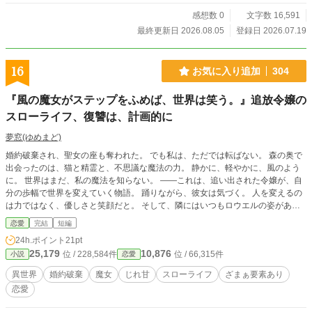
感想数 0
文字数 16,591
最終更新日 2026.08.05
登録日 2026.07.19
16
お気に入り追加
304
『風の魔女がステップをふめば、世界は笑う。』追放令嬢の
スローライフ、復讐は、計画的に
夢窓(ゆめまど)
婚約破棄され、聖女の座も奪われた。 でも私は、ただでは転ばない。 森の奥で
出会ったのは、猫と精霊と、不思議な魔法の力。 静かに、軽やかに、風のよう
に。 世界はまだ、私の魔法を知らない。 ――これは、追い出された令嬢が、自
分の歩幅で世界を変えていく物語。 踊りながら、彼女は気づく。 人を変えるの
は力ではなく、優しさと笑顔だと。 そして、隣にはいつもロウエルの姿があっ
た。 小さなステップが世界を動かす。 風の魔女が奏でる、恋と再生の物語。
恋愛
完結
短編
24h.ポイント
21pt
25,179
10,876
位 / 228,584件
位 / 66,315件
小説
恋愛
異世界
婚約破棄
魔女
じれ甘
スローライフ
ざまぁ要素あり
恋愛