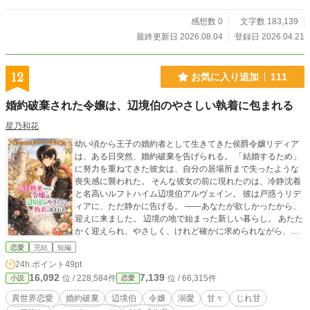
は、“何でもない日常”をたっぷりお届けします。「ただいま」
「おかえり」「また明日」――そんな小さな言葉や仕草が、
感想数 0
文字数 183,139
少しずつ特別になっていく甘い後日談です。大事件はないの
最終更新日 2026.08.04
登録日 2026.04.21
に胸があたたかくなる、じわじわ愛が深まっていく空気を楽
しみたい方におすすめです。（全32話＋エピローグ）
12
お気に入り追加
111
婚約破棄された令嬢は、辺境伯のやさしい執着に包まれる
星乃和花
幼い頃から王子の婚約者として生きてきた侯爵令嬢リディア
は、ある日突然、婚約破棄を告げられる。 「結婚するため」
に努力を重ねてきた彼女は、自分の居場所まで失ったような
喪失感に襲われた。 そんな彼女の前に現れたのは、冷静沈着
と名高いルフトハイム辺境伯アルヴェイン。 彼は戸惑うリデ
ィアに、ただ静かに告げる。 ――あなたが欲しかったから、
迎えに来ました。 辺境の地で始まった新しい暮らし。 あたた
かく迎えられ、やさしく、けれど確かに求められながら、リ
ディアは少しずつ「役目」ではなく「自分自身」が愛される
恋愛
完結
短編
ことを知っていく。 可愛い贈り物を持ち帰る無表情な辺境伯
24h.ポイント
49pt
と、ヒロインに懐いた厳つい魔獣。 これは、恋を知らなかっ
16,092
7,139
位 / 228,584件
位 / 66,315件
小説
恋愛
た令嬢が、辺境で帰る場所と初めての恋を見つける甘くてや
さしい物語。 （完結済ー本編12話＋後日談2話）
異世界恋愛
婚約破棄
辺境伯
令嬢
溺愛
甘々
じれ甘