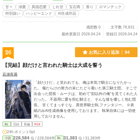
編◇
甘々
溺愛
異国恋愛
じれ甘
宝石商
香り
ロマンチック
特別扱い
ハッピーエンド
AI生成作品
感想数 0
文字数 76,831
最終更新日 2026.04.24
登録日 2026.04.24
26
お気に入り追加
94
【完結】顔だけと言われた騎士は大成を誓う
凪瀬夜霧
「顔だけだ」と笑われても、俺は本気で騎士になりたかっ
た。 傷だらけの努力の末にたどり着いた第三騎士団。 そこで
出会った団長・ルークは、初めて“顔以外の俺”を見てくれた人
だった。 不器用に愛を拒む騎士と、そんな彼を優しく包む団
長。 甘くてまっすぐな、異世界騎士BLファンタジー。 ※表
紙のみAI生成画像を使用しております。 執筆自体には一切使
用しておりません。
BL
完結
長編
R18
24h.ポイント
0pt
228,584
31,383
位 / 228,584件
位 / 31,383件
小説
BL