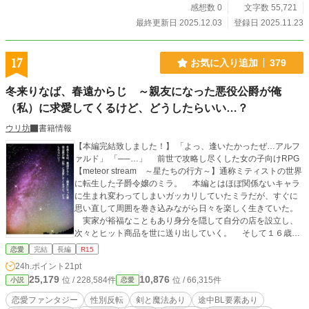
感想数 0
文字数 55,721
最終更新日 2025.12.03
登録日 2025.11.23
17
お気に入り追加
379
冬来りなば、春遠からじ ～親友になった悪役公爵が俺
（私）に求愛してくるけど、どうしたらいい…？
ウリ坊
書籍情報
【本編完結致しました！】 「よっ、逢いたかったぜ…アルフ
ァルド」 「──…」 前世で攻略し尽くした女の子向けRPG
【meteor stream ～星たちの行方～】通称ミティストの世界
に転生した子爵令嬢のミラ。 本編とはほぼ関係ないキャラ
に生まれ変わってしまいガッカリしていたミラだが、すぐに
思い直して周囲を巻き込みながら日々を楽しく生きていた。
実家が裕福なこともあり身分を隠して自分の店を設立し、
次々とヒット商品を世に送り出していく。 そして１６歳の
成人に至るまで資金繰りの傍ら冒険者として活躍し、シリウ
恋愛
完結
長編
R15
スという偽名で周りから悟られることのないよう秘密裏に実
24h.ポイント
21pt
力も伸ばしていく。 趣味と実益を兼ね、ミティストで気が
25,179
10,876
位 / 228,584件
位 / 66,315件
小説
恋愛
かりだった彼のために──。 ゲームの中で幼い頃から続く
不幸な人生を呪い、高貴な生命と引き換えにラスボスを復活
恋愛ファンタジー
性別反転
剣と魔法あり
途中BL要素あり
させてしまう悲劇の脇役、ドラコニス公爵家のアルファル