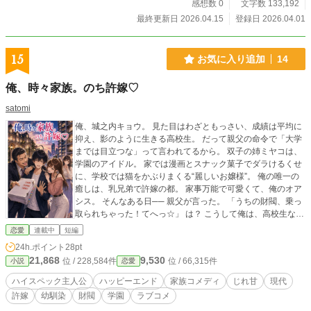
感想数 0
文字数 133,192
最終更新日 2026.04.15
登録日 2026.04.01
15
お気に入り追加
14
俺、時々家族。のち許嫁♡
satomi
俺、城之内キョウ。 見た目はわざともっさい、成績は平均に
抑え、影のように生きる高校生。 だって親父の命令で「大学
までは目立つな」って言われてるから。 双子の姉ミヤコは、
学園のアイドル。 家では漫画とスナック菓子でダラけるくせ
に、学校では猫をかぶりまくる“麗しいお嬢様”。 俺の唯一の
癒しは、乳兄弟で許嫁の都。 家事万能で可愛くて、俺のオア
シス。 そんなある日── 親父が言った。 「うちの財閥、乗っ
取られちゃった！てへっ☆」 は？ こうして俺は、高校生なの
に財閥の株を買い戻し、経営を立て直し、 姉はモデルデビュ
恋愛
連載中
短編
ーし、都とは（ほぼ）新婚生活を送り、 ちゃらんぽらんな親
24h.ポイント
28pt
の尻ぬぐいをする羽目になった。 家族は自由すぎるし、姉は
21,868
9,530
位 / 228,584件
位 / 66,315件
小説
恋愛
暴走するし、許嫁は可愛いし、財閥は崩壊するし── 俺、
時々家族。のち許嫁♡ そんな俺の、忙しくて甘くて騒がしい
ハイスペック主人公
ハッピーエンド
家族コメディ
じれ甘
現代
日常。
許嫁
幼馴染
財閥
学園
ラブコメ