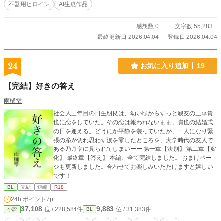
不器用ヒロイン
AI生成作品
感想数 0
文字数 55,283
最終更新日 2026.04.04
登録日 2026.04.04
24
お気に入り追加
19
【完結】好きの答え
雨樋雫
社会人三年目の日生明良は、幼い頃からずっと親友の三華貴
也に恋をしていた。その恋は報われないまま、貴也の結婚式
の日を迎える。どうにか平静を装っていたが、一人になり緊
張の糸が切れ思わず涙を零したところを、大学時代の友人で
ある乃月亨に見られてしまいーー 第一章【決別】 第二章【変
化】 最終章【答え】 本編、全て完結しました。 おまけペー
ジも更新しました。合わせてお楽しみいただけますと嬉しい
です！
BL
完結
短編
R18
24h.ポイント
7pt
37,108
9,883
位 / 228,584件
位 / 31,383件
小説
BL