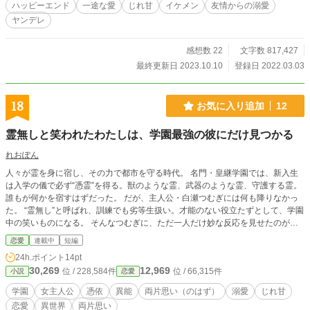
ハッピーエンド
一途な愛
じれ甘
イケメン
友情からの溺愛
ド。 ミラは性別を反転できるロストアイテムを手に入
ヤンデレ
れ、ミティストの舞台である魔法アカデミアへ入学する。
そして男としてアルファルドに近づく。 性別、名前、身
分…全てを偽り、貴方を幸せにしてみせます！！ 周りを振
感想数 22
文字数 817,427
り回す破天荒な主人公ミラと、彼女（彼）に翻弄される無気
最終更新日 2023.10.10
登録日 2022.03.03
力な悪役公爵の恋愛ファンタジー。 【旧 転生令嬢は悪役公
爵を救いたい！〜ラスボス復活を阻止して、推しのハッピー
エンドをつかみ取れ〜 】 ※ストックがなくなり次第ノロノ
18
お気に入り追加
12
ロ更新になるのでご了承下さい。 ※RPG要素はそこまでない
ですが、戦闘シーンが入りますのでご注意下さいませ。 ※Ｂ
霊無しと笑われたわたしは、学園最強の彼にだけ見つかる
Ｌ要素はありますが、ＢＬではありません。主人公の性別が
途中で女→男に変わるので付け足してあります。男として登
れおぽん
場していますが、女だと思いながら読んでもらえると楽しん
人々が霊を身に宿し、その力で都市を守る時代。 名門・皇継学園では、新入生
で頂けると思います。最終的にはまた変わる予定です。 ※フ
は入学の儀で必ず“憑霊”を得る。獣のような霊、武器のような霊、守護する霊。
ァンタジーから恋愛に変更致しました。 ※９０話くらいま
誰もが何かを宿すはずだった。 だが、主人公・白瀬つむぎには何も降りなかっ
では全く甘さはありません。ほぼファンタジー寄りです。
た。 “霊無し”と呼ばれ、訓練でも劣等生扱い。才能のない役立たずとして、学園
※Ｒ−１５からＲ−１８に変更するかもしれません。ご了承下
中の笑いものになる。 そんなつむぎに、ただ一人だけ妙な反応を見せたのが、
さいませ。まだ未定ですが、話は（※）で区切りますので苦
学園最強の二年生 九条れん だった。 彼は初対面のつむぎを見た瞬間、顔色を変
手な方は飛ばして下さいm(_ _)m ※ファンタジー系は初めて
恋愛
連載中
短編
えて言う。 「……おまえ、本当に何もいないのか。じゃあ、いま俺を睨んだ“あ
書きますので、何卒温かくお見守り下さいませ。細かい描写
24h.ポイント
14pt
れ”は何だ」 誰にも見えない。 誰にも感じられない。 けれど、つむぎの内には
も苦手なので何卒宜しくお願い致します。
30,269
12,969
位 / 228,584件
位 / 66,315件
小説
恋愛
確かに“何か”がいた。 彼女に宿っていたのは、霊ではない。 霊たちの上に立
つ、あまりにも格が高すぎる存在。 人が知覚できる形すら持たない、古き絶対
学園
女主人公
憑依
異能
両片思い（のはず）
溺愛
じれ甘
神だった。 つむぎの力は最初、何ひとつ戦えない。 けれど彼女がそばにいるだ
恋愛
異世界
両片思い