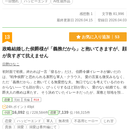
一目惚れ
ハッピーエンド
AI生成作品
感想数 1
文字数 81,996
最終更新日 2026.04.15
登録日 2026.04.03
13
お気に入り追加
53
政略結婚した侯爵様が「義務だから」と抱いてきますが、顔
が良すぎて抗えません
日野ひなこ
初対面で初夜。終われば一言「寝るか」だけ。 伯爵令嬢イレーネが嫁いだの
は、“戦争侯爵”と恐れられる寡黙な軍人・クラウス。 愛の言葉も微笑みもなく、
ただ「義務だから」と抱いてくる無愛想な夫。 無口でなにを考えているのかわ
からない── でも顔が良い。びっくりするほど顔が良い。 愛のない結婚でも、侯
爵夫人の務めは果たす。 そう決めていたイレーネだったが、屋敷と領地を預か
るなかで、亡き母の温室を守るクラウスの孤独と、不器用な素顔を知っていく。
恋愛
完結
長編
R18
だが隣国との国境では不穏な動きが強まり、クラウスは王都へ、そして国境へと
24h.ポイント
49pt
向かうことに。 「必ず帰る」と約束できない夫と、 「行ってほしくない」と言
16,092
7,139
位 / 228,584件
位 / 66,315件
小説
恋愛
えない妻。 義務で始まった政略結婚は、役目と本音を抱えながら、 本当の夫婦
の形へと変わっていく。 ＊R18描写のある回は※印つき ＊ヒストリカル要素は
恋愛
ハッピーエンド
軍人
無表情
不器用ヒーロー
じれ甘
後半からです ＊完結済みですが気分で番外編書きます ムーンライトノベルズで
貴族
溺愛
溺愛は番外編にて
も公開してます