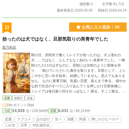
感想数 0
文字数 81,715
最終更新日 2026.05.05
登録日 2026.04.24
11
お気に入り追加
59
拾ったのは犬ではなく、旦那気取りの美青年でした
星乃和花
雨の日、庶民街で働くミレイアが拾ったのは、ずぶ濡れの
犬……ではなく、とんでもなく顔のいい美青年でした。 一晩
助けただけのはずなのに、翌朝には当然のように朝食を作
り、 「助けていただいた責任を取ります。旦那として」 とに
こやかに言い出す始末。 結婚していません。恋人でもありま
せん。 なのに家事万能、気遣い完璧、迎えまで来る。 穏やか
な顔で生活のすべてに入り込んでくる押しかけ旦那候補に、
ミレイアは毎日振り回されっぱなし！ 困る。すごく困る。 で
も、いないと少しだけ静かすぎる――。 押しかけ美青年×愛
恋愛
連載中
長編
され慣れていない頑張り屋ヒロインの、 明るくて甘い、じわ
24h.ポイント
56pt
じわ距離が近づく同居ラブコメです。 ˖ . ݁𝜗𝜚. ݁₊火木土21:00更
14,926
6,631
位 / 228,584件
位 / 66,315件
小説
恋愛
新ー全50話 内訳： 【本編】明るくハイテンポな掛け合いの
中で、ぐいぐい距離を詰めてくるヒーローと、慣れそうで慣
恋愛
ラブコメ
ほのぼの
甘々
溺愛
同居
押しかけヒーロー
れないヒロインの関係が少しずつ変わっていくラブコメで
じれ甘
日常
AI生成作品
す。（全16話＋エピローグ） 【番外編】本編後の番外編で