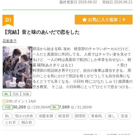
最終更新日 2026.08.02
登録日 2026.06.21
20
お気に入り追加
9
【完結】音と味のあいだで恋をした
花魁童子
部活から始まるBL 攻め 軽音部のチャラいボーカルだけど、
一人だと真面目に作詞してる。 人前ではチャラい姿を見せて
るけど、一人の時は真面目で歌詞にしか本音を出せない。 朝
霧 陽翔(あさぎり はると) × 受け
料理部の世話焼き男子だけど、自分の食事は適当すぎる。 周
りのことを気にかけて世話を焼くがどうしても自分自身にな
るとどうでも良くなる。 小日向 柊(こひなた しゅう) 放課後の
空き教室。 そこは、小日向柊にとって“ひとりで息をつける場
所”だった。 料理部に所属しながらも、周囲の世話ばかり焼い
BL
完結
短編
て、自分のことは後回し。そんな柊はある日、空き教室で眠
24h.ポイント
14pt
る一人の男子を見つける。 彼のそばに置かれていたノートに
30,269
7,669
位 / 228,584件
位 / 31,383件
小説
BL
は、胸の奥を抉るような不器用な言葉たち。 ――孤独しか知
らない俺を、認めてくれるだろうか。 その文字を書いていた
BL
弱さの共有
溺愛未満
軽音部
調理部
青春BL
推し
音楽
のは、学園祭で柊の心を奪った軽音部の人気ボーカル・朝霧
じれ甘
独占欲
陽翔だった。 人前では軽薄で明るく、誰にでも笑いかける“学
校の人気者”。 けれど本当の彼は、誰にも見せない孤独や弱さ