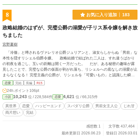
8
お気に入り追加
183
政略結婚のはずが、完璧公爵の溺愛が子リス系令嬢を解き放
ちました
宮野夏樹
「冷徹」と噂されるヴァレリオ公爵ジュリアンと、淑女らしからぬ「男前」な
本性を隠すリシェル伯爵令嬢。 政略結婚で結ばれた二人は、すれ違うばかり
の初夜を過ごし、互いの距離は開く一方だった。 だが、ある秘密の趣味が露
見したことで、完璧な公爵の仮面が剥がれ落ち、リシェルへの底なしの溺愛が止
まらなくなる！ 完璧主義の公爵が、リシェルを「可愛いもの」と認識した瞬間
から、公爵邸は甘く蕩けるような空気に包まれる。 一方、執拗な嫌がらせを
恋愛
完結
長編
R15
繰り返す邪魔な存在、シャルロッテの出現。 しかし、ジュリアンは「俺の可
24h.ポイント
106pt
愛い妻を傷つける者は、決して許さない」と、その絶対的な愛と庇護で全てを排
10,243
4,621
位 / 228,584件
位 / 66,315件
小説
恋愛
除。 そして、リシェルの長年のコンプレックスだった「男前」な本性も、ジ
ュリアンの愛によって全て肯定され、真の幸福を掴む。 完璧公爵の強すぎる
異世界
恋愛
ハッピーエンド
スパダリ公爵
男前女主人公
じれ甘
愛で、政略結婚から始まる「愛され新婚生活」は、予想もしない甘さで満たされ
両片想い
完結
ていく——。 ※以前投稿したものの修正版です。 読みやすさを重視していま
す。 おかげさまで、先行公開サイトにて累計100,000PVを突破いたしまし
た！ 感謝を込めて、記念の番外編をお届けします。 本日、改稿版もこれに
感想数 1
文字数 437,464
て完結となります。最後までお付き合いいただき、ありがとうございました！
最終更新日 2026.06.23
登録日 2026.03.01
節目には、達成祝いの話を投稿しますので、これからもヴァレリオ公爵家を温