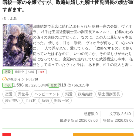
暗殺一家の令嬢ですが、政略結婚した騎士団副団長の愛が重
すぎます。
ほしよみ
政略結婚で王宮に紛れ込ませられた 暗殺一家の令嬢、ヴィオ
ラ。 相手は王国近衛騎士団の副団長アルノルト。 任務のため
の偽りの夫婦のはずだった。 なのに、この人は最初から本気
だった。 優しさ、甘さ、溺愛。 ヴィオラが何もしていないの
に、 一人で浮かれて、愛してくる。 「政略ですもの」と割り
切っていたはずなのに、 いつの間にか、その温もりが当たり
前になっていた。 宮廷内で進行していた武器横流し事件。 任
務として追っていたヴィオラは、 ある夜、相手の商人と密会
するアルノルトを目撃してしまう。 まさか。彼も、この事件
恋愛
連載中
短編
R15
に関わっているのか—— 疑惑と不安、そして隠せない気持ち
24h.ポイント
817pt
に揺れながら、 ヴィオラは気づいていく。 自分は、もう政略
1,596
919
位 / 228,584件
位 / 66,315件
小説
恋愛
の妻ではなく、本気で、この人を失いたくないのだと。 政略
結婚から始まった二人の関係が、 初めて本物の愛に変わって
恋愛
異世界
ハッピーエンド
溺愛
政略結婚
騎士団副団長
いく。
愛が重い
じれ甘
新婚
暗殺一家
感想数 0
文字数 8,640
最終更新日 2026.08.06
登録日 2026.08.06