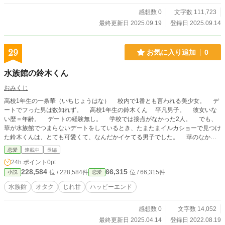
歩。 交際、半同棲、家族への挨拶、新居、そしてプロポーズ。 “できた一歩”を
二人で喜ぶことが、恋になる。 玄関から世界へ――一緒なら、行ける。
感想数 0
文字数 111,723
最終更新日 2025.09.19
登録日 2025.09.14
29
お気に入り追加
0
水族館の鈴木くん
おみくじ
高校1年生の一条華（いちじょうはな） 校内で1番とも言われる美少女。 デ
ートでフった男は数知れず。 高校1年生の鈴木くん 平凡男子。 彼女いな
い歴＝年齢。 デートの経験無し。 学校では接点がなかった2人。 でも、
華が水族館でつまらないデートをしているとき、たまたまイルカショーで見つけ
た鈴木くんは、とても可愛くて、なんだかイケてる男子でした。 華のなか
で、鈴木くんへの小さな好意が芽ばえる。 モブ系男子の鈴木くんと、ヒロイ
恋愛
連載中
長編
ン華の、胸キュン甘々ラブコメ。
24h.ポイント
0pt
228,584
66,315
位 / 228,584件
位 / 66,315件
小説
恋愛
水族館
オタク
じれ甘
ハッピーエンド
感想数 0
文字数 14,052
最終更新日 2025.04.14
登録日 2022.08.19