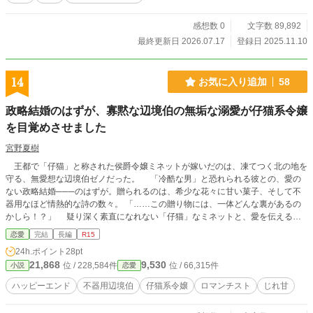
感想数 0
文字数 89,892
最終更新日 2026.07.17
登録日 2025.11.10
14
お気に入り追加
58
政略結婚のはずが、寡黙な辺境伯の無垢な溺愛が仔猫系令嬢
を目覚めさせました
宮野夏樹
王都で「仔猫」と称された侯爵令嬢ミネットが嫁いだのは、凍てつく北の地を
守る、無愛想な辺境伯ゼノだった。 ​ 「冷酷な男」と恐れられる彼との、愛の
ない政略結婚───のはずが。贈られるのは、希少な花々に甘い菓子、そして不
器用なほど情熱的な詩の数々。 ​「……この贈り物には、一体どんな裏があるの
かしら！？」 疑り深く素直になれない「仔猫」なミネットと、愛を伝えるの
が致命的に下手すぎる「ロマンチスト」なゼノ。 屋敷の面々や一匹の黒猫
恋愛
完結
長編
R15
（クロ）に見守られ、すれ違いを繰り返す二人の恋の行方は───。 ​「愛され
24h.ポイント
28pt
ること」を知らなかった少女が、旦那様の隠れた「甘さ」に絆されていくまで
21,868
9,530
位 / 228,584件
位 / 66,315件
小説
恋愛
の、不器用で愛おしい新婚生活。 ​※アルファポリス直接投稿にあたり、見やす
さを重視し、改行を行ったブラッシュアップ版としてお届けします。 ※4/11 21:
ハッピーエンド
不器用辺境伯
仔猫系令嬢
ロマンチスト
じれ甘
00更新分で完結いたします。