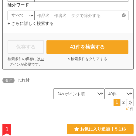
除外ワード
+ さらに詳しく検索する
保存する
41
件を検索する
検索条件の保存には
ロ
× 検索条件をクリアする
グイン
が必要です。
じれ甘
タグ
1
2
41
件
1
お気に入り追加
5,116