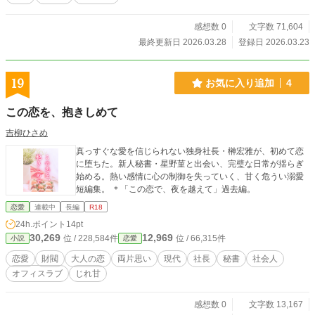
けで、暴走する霊は静まり、歪んだ契約はほどけ、隠された本性が暴かれてい
く。 やがてその“見えない神”の力は、誰よりも危ういれんを救う唯一の鍵にな
る。 守られるだけだった少女が、誰よりも大切な人のために初めて立ち上が
感想数 0
文字数 71,604
る。 恋を知ったとき、見えなかった神は、ついにその姿を世界へ落とす。
最終更新日 2026.03.28
登録日 2026.03.23
19
お気に入り追加
4
この恋を、抱きしめて
吉柳ひさめ
真っすぐな愛を信じられない独身社長・榊宏雅が、初めて恋
に堕ちた。新人秘書・星野菫と出会い、完璧な日常が揺らぎ
始める。熱い感情に心の制御を失っていく、甘く危うい溺愛
短編集。 ＊「この恋で、夜を越えて」過去編。
恋愛
連載中
長編
R18
24h.ポイント
14pt
30,269
12,969
位 / 228,584件
位 / 66,315件
小説
恋愛
恋愛
財閥
大人の恋
両片思い
現代
社長
秘書
社会人
オフィスラブ
じれ甘
感想数 0
文字数 13,167