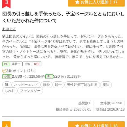
3
お気に入り追加
17
団長の引っ越しを手伝ったら、子宝ベーグルとともにおいし
くいただかれた件について
あゆま３
騎士団員のガイルは、団長の引っ越しを手伝って、お礼にベーグルをもらった。
そのベーグルは、“子宝ベーグル”と呼ばれていて、男でも妊娠してしまうとの噂
があった。 実際に、団長は男を妊娠させて結婚した。 寮に帰って、幼馴染で同
室の騎士・ノクトと一緒に食べると、突然、身体が熱を持ち、押し倒されてしま
った。 昔からずっと隣にいた男。 無表情で、無口で、なにを考えているかわか
らない。 なのに触れられるたび、優しさも執着も全部伝わってきて……？ 執着
BL
連載中
長編
R18
系幼馴染騎士×鈍感陽キャ騎士 じれ甘溺愛BL。 ※無断転載禁止。 ※ムーンライ
24h.ポイント
476pt
トノベルにも掲載しています。
2,839
520
位 / 228,584件
位 / 31,383件
小説
BL
BL
ハッピーエンド
溺愛
騎士
男性妊娠可能な世界
魔法
じれ甘
ファンタジー
感想数 0
文字数 28,598
最終更新日 2026.08.05
登録日 2026.07.18
4
お気に入り追加
18