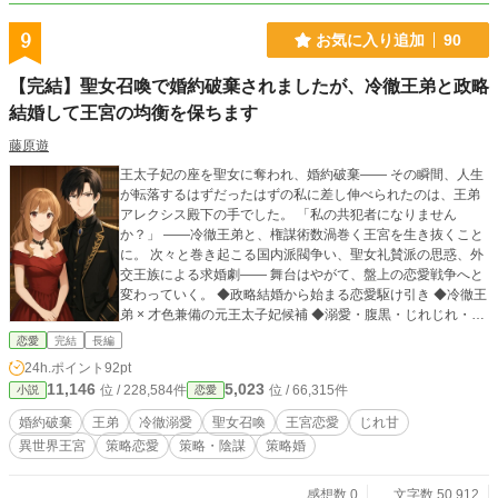
かく見守っていただけると幸いです。
9
お気に入り追加
90
【完結】聖女召喚で婚約破棄されましたが、冷徹王弟と政略
結婚して王宮の均衡を保ちます
藤原遊
王太子妃の座を聖女に奪われ、婚約破棄―― その瞬間、人生
が転落するはずだったはずの私に差し伸べられたのは、王弟
アレクシス殿下の手でした。 「私の共犯者になりません
か？」 ――冷徹王弟と、権謀術数渦巻く王宮を生き抜くこと
に。 次々と巻き起こる国内派閥争い、聖女礼賛派の思惑、外
交王族による求婚劇―― 舞台はやがて、盤上の恋愛戦争へと
変わっていく。 ◆政略結婚から始まる恋愛駆け引き ◆冷徹王
弟 × 才色兼備の元王太子妃候補 ◆溺愛・腹黒・じれじれ・外
堅内甘要素あり 冷静だった共犯関係は、やがて本物の愛に―
恋愛
完結
長編
― 今、一国の均衡を賭けた新たな政略婚が動き出す。 ※毎日
24h.ポイント
92pt
21時更新 ※画像はAIが作成しました。
11,146
5,023
位 / 228,584件
位 / 66,315件
小説
恋愛
婚約破棄
王弟
冷徹溺愛
聖女召喚
王宮恋愛
じれ甘
異世界王宮
策略恋愛
策略・陰謀
策略婚
感想数 0
文字数 50,912