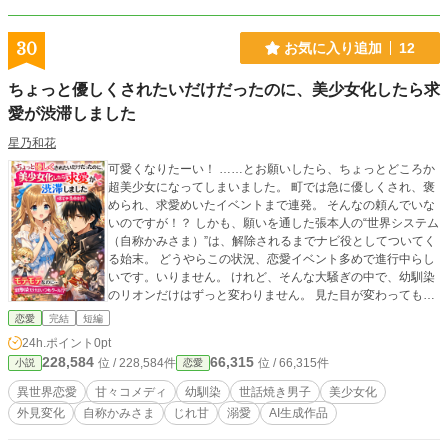
30
お気に入り追加
12
ちょっと優しくされたいだけだったのに、美少女化したら求
愛が渋滞しました
星乃和花
可愛くなりたーい！ ……とお願いしたら、ちょっとどころか
超美少女になってしまいました。 町では急に優しくされ、褒
められ、求愛めいたイベントまで連発。 そんなの頼んでいな
いのですが！？ しかも、願いを通した張本人の“世界システム
（自称かみさま）”は、解除されるまでナビ役としてついてく
る始末。 どうやらこの状況、恋愛イベント多めで進行中らし
いです。いりません。 けれど、そんな大騒ぎの中で、幼馴染
のリオンだけはずっと変わりません。 見た目が変わっても当
然みたいに私だと気づいて、当然みたいに助けてくれて、当
恋愛
完結
短編
然みたいにそばにいる。 ちやほやされてみたかっただけなの
24h.ポイント
0pt
に、気づけばいちばん心に刺さるのは、幼馴染のぶっきらぼ
228,584
66,315
位 / 228,584件
位 / 66,315件
小説
恋愛
うな優しさでした。 （完結済ー本編8話＋後日談）
異世界恋愛
甘々コメディ
幼馴染
世話焼き男子
美少女化
外見変化
自称かみさま
じれ甘
溺愛
AI生成作品