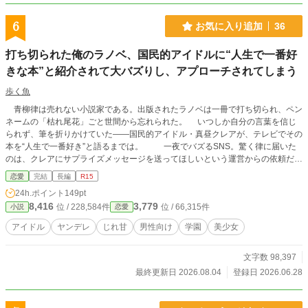
6
お気に入り追加
36
打ち切られた俺のラノベ、国民的アイドルに“人生で一番好
きな本”と紹介されて大バズりし、アプローチされてしまう
歩く魚
青柳律は売れない小説家である。出版されたラノベは一冊で打ち切られ、ペン
ネームの「枯れ尾花」ごと世間から忘れられた。 いつしか自分の言葉を信じ
られず、筆を折りかけていた——国民的アイドル・真昼クレアが、テレビでその
本を“人生で一番好き”と語るまでは。 一夜でバズるSNS。驚く律に届いた
のは、クレアにサプライズメッセージを送ってほしいという運営からの依頼だっ
た。 半信半疑で送った数行、ステージの上で流れる涙。 その夜、律のもと
恋愛
完結
長編
R15
に一通のDMが届く。 『真昼クレアです』 「いや、なりすましですよね？」
24h.ポイント
149pt
疑う律に、必死に本物だと証明してくる相手。 トップアイドルが何故そ
8,416
3,779
位 / 228,584件
位 / 66,315件
小説
恋愛
こまで俺に？ やり取りを重ねるうち、画面の向こうとの距離は、少しずつ近
づいて——そして彼女は、こう切り出した。 『一度、直接お会いできません
アイドル
ヤンデレ
じれ甘
男性向け
学園
美少女
か？』 ※伸びなければ一章で完結予定 ※他サイトでも連載しております
文字数 98,397
最終更新日 2026.08.04
登録日 2026.06.28