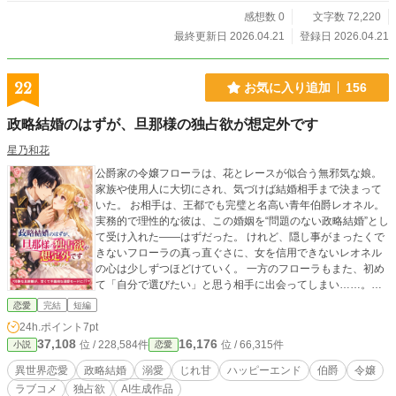
感想数 0
文字数 72,220
最終更新日 2026.04.21
登録日 2026.04.21
22
お気に入り追加
156
政略結婚のはずが、旦那様の独占欲が想定外です
星乃和花
公爵家の令嬢フローラは、花とレースが似合う無邪気な娘。
家族や使用人に大切にされ、気づけば結婚相手まで決まって
いた。 お相手は、王都でも完璧と名高い青年伯爵レオネル。
実務的で理性的な彼は、この婚姻を“問題のない政略結婚”とし
て受け入れた――はずだった。 けれど、隠し事がまったくで
きないフローラの真っ直ぐさに、女を信用できないレオネル
の心は少しずつほどけていく。 一方のフローラもまた、初め
て「自分で選びたい」と思う相手に出会ってしまい……。
「問題ない」から始まったはずの結婚は、 やがて「君でよか
恋愛
完結
短編
った」になり、最後には「君がよかった」へ変わっていく。
24h.ポイント
7pt
甘くて可愛い、政略結婚ラブコメディ。 ――政略結婚です
37,108
16,176
位 / 228,584件
位 / 66,315件
小説
恋愛
が、好きになってもよろしいですか？ ♢こんな“好き“をお持
ちの方へ 政略結婚から本物の恋になるお話が好きな方 理性的
異世界恋愛
政略結婚
溺愛
じれ甘
ハッピーエンド
伯爵
令嬢
なヒーローの独占欲がじわじわ強くなる展開が好きな方 新婚
ラブコメ
独占欲
AI生成作品