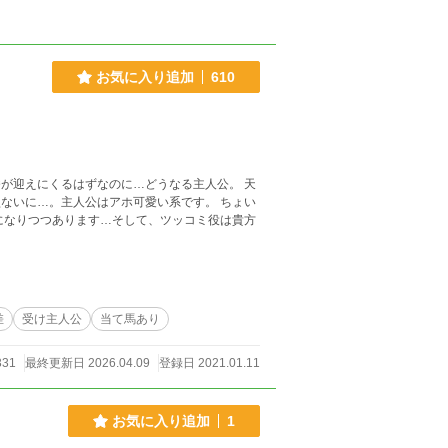
お気に入り追加
610
が迎えにくるはずなのに…どうなる主人公。 天
に…。主人公はアホ可愛い系です。 ちょい
差
受け主人公
当て馬あり
331
最終更新日 2026.04.09
登録日 2021.01.11
お気に入り追加
1