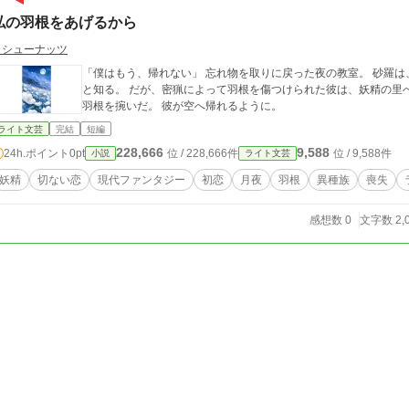
私の羽根をあげるから
カシューナッツ
「僕はもう、帰れない」 忘れ物を取りに戻った夜の教室。 砂羅
と知る。 だが、密猟によって羽根を傷つけられた彼は、妖精の里
羽根を捥いだ。 彼が空へ帰れるように。
ライト文芸
完結
短編
228,666
9,588
24h.ポイント
0pt
位 / 228,666件
位 / 9,588件
小説
ライト文芸
妖精
切ない恋
現代ファンタジー
初恋
月夜
羽根
異種族
喪失
感想数 0
文字数 2,