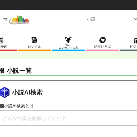
Web
稿漫画
レンタル
絵本ひろば
ビジ
コンテンツ大賞
根 小説一覧
小説AI検索
小説AI検索とは