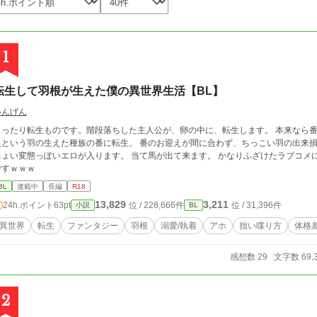
1
転生して羽根が生えた僕の異世界生活【BL】
いんげん
まったり転生ものです。階段落ちした主人公が、卵の中に、転生します。 本来なら番
人という羽の生えた種族の番に転生。 番のお迎えが間に合わず、ちっこい羽の出来損ない
変態っぽいエロが入ります。 当て馬が出て来ます。 かなりふざけたラブコメになりつつあります…そして、ツッコミ役は貴方
ですｗｗｗ
BL
連載中
長編
R18
13,829
3,211
24h.ポイント
63pt
位 / 228,666件
位 / 31,396件
小説
BL
異世界
転生
ファンタジー
羽根
溺愛/執着
アホ
拙い喋り方
体格
感想数 29
文字数 69,
2