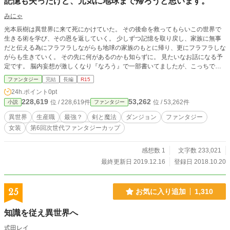
記憶も失ったけど、元気に地球まで帰ろうと思います。
みにゃ
光本辰樹は異世界に来て死にかけていた。 その後命を救ってもらいこの世界で
生きる術を学び、その恩を返していく。 少しずつ記憶を取り戻し、家族に無事
だと伝える為にフラフラしながらも地球の家族のもとに帰り、更にフラフラしな
がらも生きていく。 その先に何があるのかも知らずに。 見たいなお話になる予
定です。 脳内妄想が激しくなり『なろう』で一部書いてましたが、こっちで修
正しながら書いていこうと思います(アプリで書きやすい) なにぶん初めての物な
ファンタジー
完結
長編
R15
ので誤字脱字は気づき次第修正すると思います。 拙い文章ですので気に入らな
24h.ポイント
0pt
ければ『ペイッ』してください。 地球帰還後の話は別に書こうと思います。 こ
228,619
53,262
位 / 228,619件
位 / 53,262件
小説
ファンタジー
っちはこっちでじわじわ書いていくと思うっす。 一旦完結して、続きは暇がで
き次第アップしようと思います。 つーかリアルが忙しい・・・
異世界
生産職
最強？
剣と魔法
ダンジョン
ファンタジー
女装
第6回次世代ファンタジーカップ
感想数 1
文字数 233,021
最終更新日 2019.12.16
登録日 2018.10.20
25
お気に入り追加
1,310
知識を従え異世界へ
式田レイ