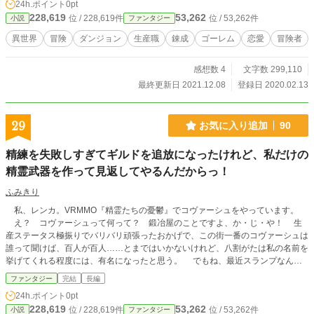
24h.ポイント
0pt
228,619
53,262
位 / 228,619件
位 / 53,262件
小説
ファンタジー
異世界
冒険
ダンジョン
生産職
錬成
ゴーレム
恋愛
冒険者
感想数 4
文字数 299,110
最終更新日 2021.12.08
登録日 2020.02.13
29
お気に入り追加
90
精練を失敗しすぎてギルドを追放になったけれど、私だけの
精霊武器を作って見返してやるんだからっ！
ふみきり
私、レンカ。VRMMO『精霊たちの憂鬱』でコヴァーシュをやっています。
え？ コヴァーシュって何って？ 鍛冶屋のことですよ、か・じ・や！ 生
産ステータス極振りでバリバリ頑張ったおかげで、この街一番のコヴァーシュは
誰って聞けば、百人が百人……とまではいかないけれど、八割がたは私の名前を
挙げてくれる程度には、有名になったと思う。 でもね、最近スランプなん
だ。成功率五割の武器製錬でさえ、五連続失敗とかやらかしちゃう始末。 よ
ファンタジー
完結
長編
ーし、こうなったら、気分転換に私だけの秘密の採掘ポイントで、いっぱいレア
24h.ポイント
0pt
鉱石を拾ってくるしかないよねっ。て、あれれ？ 私、もしかして、ピンチか
228,619
53,262
位 / 228,619件
位 / 53,262件
小説
ファンタジー
も？ だれかー、助けて―！ ※この物語は、連載『わたくし悪役令嬢になり