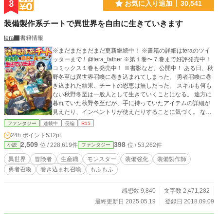
3
お気に入り追加
30,541
装備製作系チートで異世界を自由に生きていきます
tera
書籍情報
※まだまだまだまだ更新継続中！ ※書籍の詳細はteraのツイ
ッターまで！@tera_father ※第１巻〜７巻まで好評発売中！
コミックス１巻も発売中！ ※書影など、公開中！ ある日、秋
野冬至は異世界召喚に巻き込まれてしまった。 勇者召喚に巻
き込まれた結果、チートの恩恵は無しだった。 スキルも何も
ない秋野冬至は一般人として生きていくことになる。 途方に
暮れていた秋野冬至だが、手に持っていたアイテムの詳細が
見えたり、インベントリが使えたりすることに気づく。 なん
と、召喚前にやっていたゲームシステムをそっくりそのまま
ファンタジー
連載中
長編
R15
持っていたのだった。 その世界で秋野冬至にだけドロップア
24h.ポイント
532pt
イテムとして誰かが倒した魔物の素材が拾え、お金も拾え、
2,509
398
位 / 228,619件
位 / 53,262件
小説
ファンタジー
さらに秋野冬至だけが自由に装備を強化したり、錬金した
り、ゲームのいいとこ取りみたいな事をできてしまう。
異世界
冒険者
生産職
モンスター
装備強化
装備製作師
勇者召喚
巻き込まれ召喚
もふもふ
感想数 9,840
文字数 2,471,282
最終更新日 2025.05.19
登録日 2018.09.09