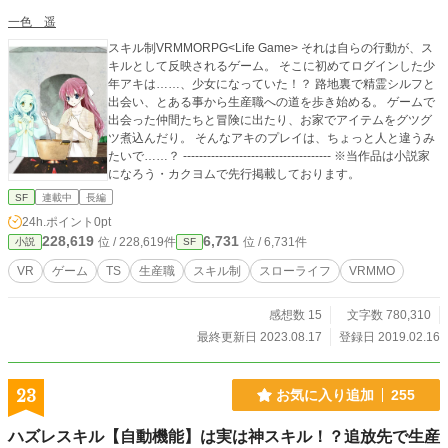
一色 遥
スキル制VRMMORPG<Life Game> それは自らの行動が、ス
キルとして反映されるゲーム。 そこに初めてログインした少
年アキは……、少女になっていた！？ 路地裏で精霊シルフと
出会い、とある事から生産職への道を歩き始める。 ゲームで
出会った仲間たちと冒険に出たり、お家でアイテムをグツグ
ツ煮込んだり。 そんなアキのプレイは、ちょっと人と違うみ
たいで……？ ------------------------------------- ※当作品は小説家
になろう・カクヨムで先行掲載しております。
SF
連載中
長編
24h.ポイント
0pt
228,619
6,731
位 / 228,619件
位 / 6,731件
小説
SF
VR
ゲーム
TS
生産職
スキル制
スローライフ
VRMMO
感想数 15
文字数 780,310
最終更新日 2023.08.17
登録日 2019.02.16
23
お気に入り追加
255
ハズレスキル【自動機能】は実は神スキル！？追放先で生産