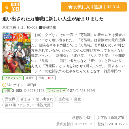
4
お気に入り追加
32,314
追い出された万能職に新しい人生が始まりました
東堂大稀（旧：To-do）
書籍情報
「お前、クビな」 その一言で『万能職』の青年ロアは勇者パ
ーティーから追い出された。 『万能職』は冒険者の最底辺職
だ。 冒険者ギルドの区分では『万能職』と耳触りのいい呼び
方をされているが、めったにそんな呼び方をしてもらえない
職業だった。 『雑用係』『運び屋』『なんでも屋』『小間使
い』『見習い』。 口汚い者たちなど『寄生虫」と呼んだり、
あえて『万能様』と皮肉を効かせて呼んでいた。 要するにパ
ーティーの戦闘以外の仕事をなんでもこなす、雑用専門の最
下級職だった。 その底辺職を７年も勤めた彼は、追い出され
ファンタジー
連載中
長編
R15
たことによって新しい人生を始める……。
24h.ポイント
497pt
2,692
437
位 / 228,619件
位 / 53,262件
小説
ファンタジー
異世界
ざまぁ
追い出され
生産職
従魔
第11回ファンタジー小説大賞
感想数 1,431
文字数 1,909,279
最終更新日 2025.09.12
登録日 2018.06.23