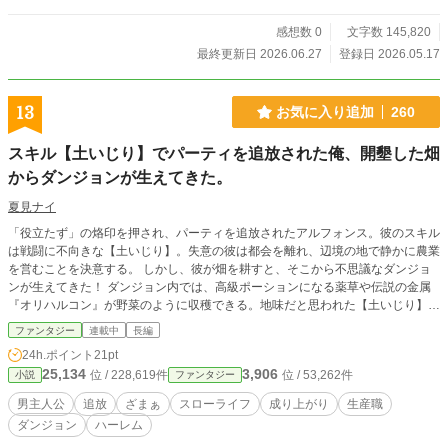
感想数 0
文字数 145,820
最終更新日 2026.06.27
登録日 2026.05.17
13
お気に入り追加
260
スキル【土いじり】でパーティを追放された俺、開墾した畑
からダンジョンが生えてきた。
夏見ナイ
「役立たず」の烙印を押され、パーティを追放されたアルフォンス。彼のスキル
は戦闘に不向きな【土いじり】。失意の彼は都会を離れ、辺境の地で静かに農業
を営むことを決意する。 しかし、彼が畑を耕すと、そこから不思議なダンジョ
ンが生えてきた！ ダンジョン内では、高級ポーションになる薬草や伝説の金属
『オリハルコン』が野菜のように収穫できる。地味だと思われた【土いじり】
は、実はこの『農園ダンジョン』を育てる唯一無二のチートスキルだったのだ。
ファンタジー
連載中
長編
噂を聞きつけ集まる仲間たち。エルフの美少女、ドワーフの天才鍛冶師……。気
24h.ポイント
21pt
づけば彼の農園は豊かな村へ、そして難攻不落の要塞国家へと発展していく。
25,134
3,906
位 / 228,619件
位 / 53,262件
小説
ファンタジー
一方、彼を追放したパーティは没落の一途を辿り……。 これは、追放された男
が最強の生産職として仲間と共に理想郷を築き上げる、農業スローライフ＆建国
男主人公
追放
ざまぁ
スローライフ
成り上がり
生産職
ファンタジー！
ダンジョン
ハーレム