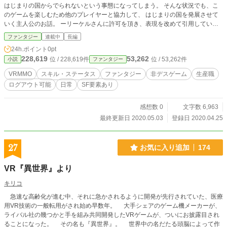
はじまりの国からでられないという事態になってしまう。 そんな状況でも、こ
のゲームを楽しむため他のプレイヤーと協力して、 はじまりの国を発展させて
いく主人公のお話。 ーリーケルさんに許可を頂き、表現を改めて引用していま
す。 第三者に引用を超える範囲の利用を認めた訳ではありません。 小説家に
ファンタジー
連載中
長編
なろう様にも投稿しています。
24h.ポイント
0pt
228,619
53,262
位 / 228,619件
位 / 53,262件
小説
ファンタジー
VRMMO
スキル・ステータス
ファンタジー
非デスゲーム
生産職
ログアウト可能
日常
SF要素あり
感想数 0
文字数 6,963
最終更新日 2020.05.03
登録日 2020.04.25
27
お気に入り追加
174
VR『異世界』より
キリコ
急速な高齢化が進む中、それに急かされるように開発が先行されていた、医療
用VR技術の一般転用がされ始め早数年。 大手シェアのゲーム機メーカーが、
ライバル社の幾つかと手を組み共同開発したVRゲームが、ついにお披露目され
ることになった。 その名も『異世界』。 世界中の名だたる頭脳によって作