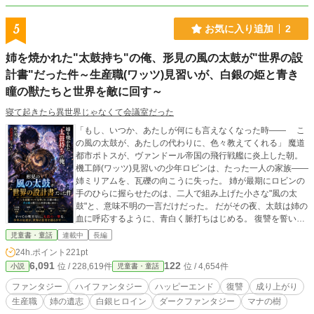
5
お気に入り追加
2
姉を焼かれた"太鼓持ち"の俺、形見の風の太鼓が"世界の設
計書"だった件～生産職(ワッツ)見習いが、白銀の姫と青き
瞳の獣たちと世界を敵に回す～
寝て起きたら異世界じゃなくて会議室だった
「もし、いつか、あたしが何にも言えなくなった時―― こ
の風の太鼓が、あたしの代わりに、色々教えてくれる」 魔道
都市ポトスが、ヴァンドール帝国の飛行戦艦に炎上した朝。
機工師(ワッツ)見習いの少年ロビンは、たった一人の家族――
姉ミリアムを、瓦礫の向こうに失った。 姉が最期にロビンの
手のひらに握らせたのは、二人で組み上げた小さな"風の太
鼓"と、意味不明の一言だけだった。 だがその夜、太鼓は姉の
血に呼応するように、青白く脈打ちはじめる。 復讐を誓い、
つぎはぎの飛行艇で帝国戦艦に一矢報いた少年は、しかし禁
児童書・童話
連載中
長編
忌の"ダークフォースの海"に堕ちる。 そこで彼を迎えたの
24h.ポイント
221pt
は、マスクなしで笑う白銀の少女テティスと、人を喰らうは
6,091
122
位 / 228,619件
位 / 4,654件
小説
児童書・童話
ずの災厄の獣・ギガースたちの、優しい瞳だった。 「――ダ
ークフォースは、呪いじゃないの。 傷ついた世界が、自分
ファンタジー
ハイファンタジー
ハッピーエンド
復讐
成り上がり
自身を癒すための"装置"なの」 姉の遺した太鼓。 少女の血に
生産職
姉の遺志
白銀ヒロイン
ダークファンタジー
マナの樹
刻まれた"マナの樹"の秘密。 帝国の副官ジャッカルが独占し