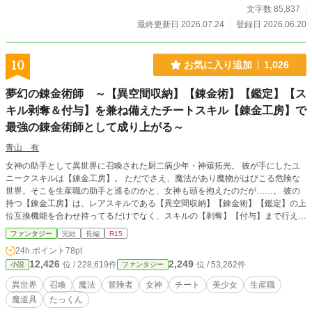
文字数 85,837
最終更新日 2026.07.24
登録日 2026.06.20
10
お気に入り追加
1,026
夢幻の錬金術師 ～【異空間収納】【錬金術】【鑑定】【ス
キル剥奪＆付与】を兼ね備えたチートスキル【錬金工房】で
最強の錬金術師として成り上がる～
青山 有
女神の助手として異世界に召喚された厨二病少年・神薙拓光。 彼が手にしたユ
ニークスキルは【錬金工房】。 ただでさえ、魔法があり魔物がはびこる危険な
世界。そこを生産職の助手と巡るのかと、女神も頭を抱えたのだが……。 彼の
持つ【錬金工房】は、レアスキルである【異空間収納】【錬金術】【鑑定】の上
位互換機能を合わせ持ってるだけでなく、スキルの【剥奪】【付与】まで行える
という、女神の想像を遥かに超えたチートスキルだった。 これは一人の少年が
ファンタジー
完結
長編
R15
異世界で伝説の錬金術師として成り上がっていく物語。 ※カクヨムにも投稿し
24h.ポイント
78pt
ています
12,426
2,249
位 / 228,619件
位 / 53,262件
小説
ファンタジー
異世界
召喚
魔法
冒険者
女神
チート
美少女
生産職
魔道具
たっくん