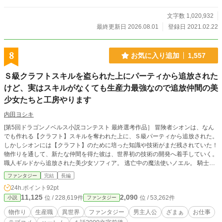
度がやや遅めです。間延びと言うよりも密度が濃い目を意識しています。そのた
め、一気に話が進むような展開はあまりありません。 現在、少しだけカクヨム
文字数 1,020,932
の方が先行して更新されています。※忘れていなければ、カクヨムでの更新の翌
最終更新日 2026.08.01
登録日 2021.02.22
日に更新されます。 主人公による一方的な虐殺が好き、と言う方には向いてい
ません。 そう言った描写が無い訳ではありませんが、そう言った部分はこの作
品のコンセプトから外れるため、説明のみになる可能性が高いです。 あくまで
8
お気に入り追加
1,557
暗躍であり、暗殺ではありません。 いえ、暗殺が無い訳ではありませんけど、
それがメインになることは確実に無いです。 ※一部登場人物の名前を変更しま
Ｓ級クラフトスキルを盗られた上にパーティから追放された
した（話の内容に影響はありません）
けど、実はスキルがなくても生産力最強なので追放仲間の美
少女たちと工房やります
内田ヨシキ
[第5回ドラゴンノベルス小説コンテスト 最終選考作品］ 冒険者シオンは、なん
でも作れる【クラフト】スキルを奪われた上に、Ｓ級パーティから追放された。
しかしシオンには【クラフト】のために培った知識や技術がまだ残されていた！
物作りを通して、新たな仲間を得た彼は、世界初の技術の開発へ着手していく。
職人ギルドから追放された美少女ソフィア。 逃亡中の魔法使いノエル。 騎士職
を剥奪された没落貴族のアリシア。 彼女らもまた、一度は奪われ、失ったもの
ファンタジー
完結
長編
を、物作りを通して取り戻していく。 カクヨムにて完結済み。 ( https://kakuyo
24h.ポイント
92pt
mu.jp/works/16817330656544103806 )
11,125
2,090
位 / 228,619件
位 / 53,262件
小説
ファンタジー
物作り
生産職
異世界
ファンタジー
男主人公
ざまぁ
お仕事