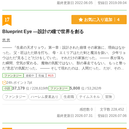
最終更新日 2022.06.05
登録日 2019.09.04
17
お気に入り追加
4
Blueprint Eye ―設計の瞳で世界を創る
悠 悠
⸻ 『生産の天才リョウ』 第一章：設計された崩壊 その家族に、理由はなか
った。 父・匠はただ鉄を打ち、 母・エミリアはただ剣と魔法を扱い、 少年リョ
ウはただ“見ること”だけをしていた。 それだけの家族だった。 ⸻ 夜が落ち
た瞬間、空気が変わる。 魔物の気配ではない。 獣の暴走でもない。 もっと整っ
た“意志”の気配だった。 ⸻ そして現れたのは、人間だった。 だが、その動
きは人間のものではなかった。 まるで最初から決められていたかのように、 一
ファンタジー
連載中
長編
R15
つの誤差もなく村を包囲していく。 ⸻ 父はそれを見て、初めて口を開い
24h.ポイント
7pt
た。 「……設計されているな」 それは驚きでも恐怖でもなかった。 ただの事実
37,179
5,808
位 / 228,619件
位 / 53,262件
小説
ファンタジー
の確認だった。 ⸻ 母は静かに剣を抜いた。 その瞬間だけ、空気が変わる。
魔法が重なり、世界の密度が一段だけ上がる。 しかし敵は止まらない。 止まる
ファンタジー
ハーレム要素あり
生産職
テイムスキル
冒険
ように“作られていない”。 ⸻ リョウは見ていた。 壊れていく家。 囲まれて
いく村。 倒れていく人。 すべてが“構造”として理解できてしまう。 偶然ではな
感想数 0
文字数 228,452
い。 混乱でもない。 すべてが、どこかで決められている。 ⸻ そのとき、空
から影が降りた。 人間の形をしている。 だが、それは人間の意志を持っていな
最終更新日 2026.07.31
登録日 2026.07.06
かった。 ただ命令だけを持っていた。 ⸻ 視線が止まる。 リョウに向く。
一切の迷いなく。 ⸻ 「対象確認」 その一言だけが、静かに落ちる。 ⸻