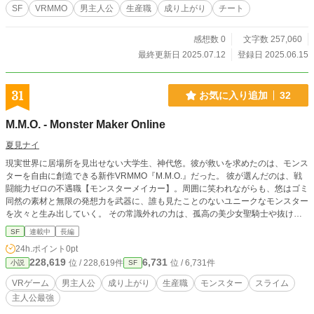
SF
VRMMO
男主人公
生産職
成り上がり
チート
感想数 0
文字数 257,060
最終更新日 2025.07.12
登録日 2025.06.15
31
お気に入り追加
32
M.M.O. - Monster Maker Online
夏見ナイ
現実世界に居場所を見出せない大学生、神代悠。彼が救いを求めたのは、モンス
ターを自由に創造できる新作VRMMO『M.M.O.』だった。 彼が選んだのは、戦
闘能力ゼロの不遇職【モンスターメイカー】。周囲に笑われながらも、悠はゴミ
同然の素材と無限の発想力を武器に、誰も見たことのないユニークなモンスター
を次々と生み出していく。 その常識外れの力は、孤高の美少女聖騎士や抜け目
のない商人少女といった仲間を引き寄せ、やがて彼の名はサーバーに轟く。しか
SF
連載中
長編
し、それは同時にゲームの支配を目論む悪徳ギルドとの全面対決の始まりを意味
24h.ポイント
0pt
していた。 これは、最弱の職から唯一無二の相棒を創り出し、仲間と世界を守
228,619
6,731
位 / 228,619件
位 / 6,731件
小説
SF
るために戦う、創造と成り上がりの物語。
VRゲーム
男主人公
成り上がり
生産職
モンスター
スライム
主人公最強