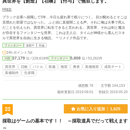
異世界を【創造】【召喚】【付与】で無双します。
FREE
ブラック企業へ就職して5年…今日も疲れ果て眠りにつく。 目が醒めるとそこは
見慣れた部屋ではなかった。 ふと頭に直接聞こえる声。それに俺は火事で死ん
だことを伝えられ、異世界に転生できると言われる。 異世界、それは剣と魔法
が存在するファンタジーな世界。 これは主人公、タイムが神様から選んだスキ
ルで異世界を自由に生きる物語。 ＊リメイク作品です。
ファンタジー
連載中
長編
24h.ポイント
7pt
37,179
5,808
位 / 228,619件
位 / 53,262件
小説
ファンタジー
異世界
召喚
バトル
装備
無双
勇者
装備無双
成長チート
装備制作
生産職
感想数 76
文字数 104,153
最終更新日 2019.09.01
登録日 2019.05.20
22
お気に入り追加
1,625
採取はゲームの基本です！！ ～採取道具でだって戦えます
～