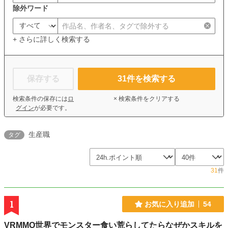
除外ワード
+ さらに詳しく検索する
保存する
31
件を検索する
検索条件の保存には
ロ
× 検索条件をクリアする
グイン
が必要です。
生産職
タグ
31
件
1
お気に入り追加
54
VRMMO世界でモンスター食い荒らしてたらなぜかスキルを