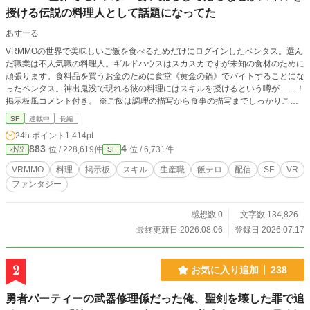
授ける伝説の料理人として話題になってた
あずーる
VRMMOの世界で美味しいご飯を食べるためだけにログインしたペンタス。選ん
だ職業は不人気職の料理人。ギルドハウスはスカスカですが未知の食材のために
頑張ります。食料品を買うお金のために食堂《黄金の鍋》でバイトすることにな
ったペンタス。神出鬼没で現れる彼の料理にはスキルを授けるという噂が……！
掲示板風コメント付き。 ※ご飯は調理の描写から食事の描写までしっかりこっ
てり書いていますのでそこをお楽しみいただければ幸いです。
SF
連載中
長編
24h.ポイント
1,414pt
883
4
位 / 228,619件
位 / 6,731件
小説
SF
VRMMO
料理
掲示板
スキル
生産職
飯テロ
配信
SF
VR
ファンタジー
感想数 0
文字数 134,826
最終更新日 2026.08.06
登録日 2026.07.17
2
お気に入り追加
238
勇者パーティーの武器修理係だった俺、聖剣を壊した罪で追