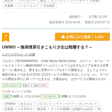
異世界
ファンタジー
魔法
ダンジョン
クラフター
生産職
支援職
ハッピーエンド
完結保証
感想数 0
文字数 16,267
最終更新日 2026.08.06
登録日 2026.07.31
7
お気に入り追加
1,251
UWWO ～無表情系引きこもり少女は暗躍する？～
にがりの少なかった豆腐
フルダイブ型VRMMORPG Unite Whole World Online ユナイト・ホール・ワ
ールドオンライン略称UWWO ゲームのコンセプトは広大なエリアを有する世界
を一つに集約せよ。要するに世界のマップをすべて開放せよ。 そしてようやく
物語の始まりである12月20に正式サービスが開始されることになった。 サービ
スの開始を待ちに待っていた主人公、大森あゆな はサービスが開始される1
5：00を前にゲーム躯体であるヘルメットにゲームをインストールしていた。 何
ファンタジー
連載中
長編
R15
故かベッドの上に正座をして。 そしてサービスが始まると同時にUWWOの世界
24h.ポイント
170pt
へダイブした。 レアRACE？ 何それ？ え？ ここどこ？ 周りの敵が強すぎ
7,665
1,596
位 / 228,619件
位 / 53,262件
小説
ファンタジー
て、先に進めない。 チュートリアル受けられないのだけど！？ そして何だかん
だあって、引きこもりつつストーリーの重要クエストをクリアしていくようにな
VRMMO
女主人公
ソロプレイ
ヴァンパイア
ボッチプレイ
る。 それも、ソロプレイで。 タイトルの副題はそのうち回収します。さすがに
生産職
ＶＲＭＭＯ
錬金術
ボッチ生産職には戦闘力は必須
SF
序盤で引きこもりも暗躍も出来ないですからね。 また、この作品は話の進行速