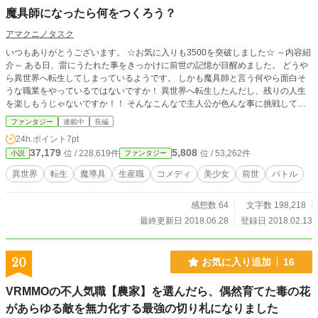
魔具師になったら何をつくろう？
アマクニノタスク
いつもありがとうございます。 ☆お気に入りも3500を突破しました☆ ～内容紹
介～ ある日、雷にうたれた事をきっかけに前世の記憶が目醒めました。 どうや
ら異世界へ転生してしまっているようです。 しかも魔具師と言う何やら面白そ
うな職業をやっているではないですか！ 異世界へ転生したんだし、残りの人生
を楽しもうじゃないですか！！ そんなこんなで主人公が色んな事に挑戦してい
きます。 知識チートで大儲けしちゃう？ 魔導具で最強目指しちゃう？ それ
ファンタジー
連載中
長編
ともハーレムしちゃう？ 彼が歩む人生の先にはどんな結末が待っているのか。
24h.ポイント
7pt
37,179
5,808
位 / 228,619件
位 / 53,262件
小説
ファンタジー
異世界
転生
魔導具
生産職
コメディ
美少女
前世
バトル
感想数 64
文字数 198,218
最終更新日 2018.06.28
登録日 2018.02.13
20
お気に入り追加
16
VRMMOの不人気職【農家】を選んだら、偶然育てた毒の花
があらゆる敵を無力化する最強の切り札になりました