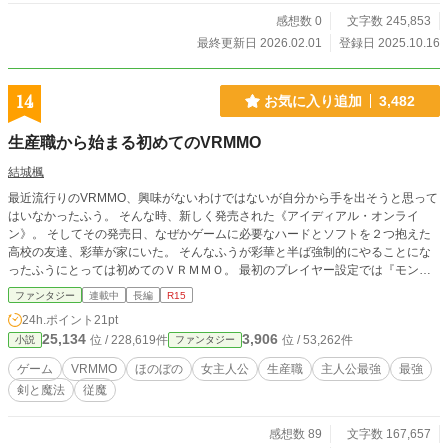
感想数 0
文字数 245,853
最終更新日 2026.02.01
登録日 2025.10.16
14
お気に入り追加
3,482
生産職から始まる初めてのVRMMO
結城楓
最近流行りのVRMMO、興味がないわけではないが自分から手を出そうと思って
はいなかったふう。 そんな時、新しく発売された《アイディアル・オンライ
ン》。 そしてその発売日、なぜかゲームに必要なハードとソフトを２つ抱えた
高校の友達、彩華が家にいた。 そんなふうが彩華と半ば強制的にやることにな
ったふうにとっては初めてのＶＲＭＭＯ。 最初のプレイヤー設定では『モンス
ターと戦うのが怖い』という理由から生産職などの能力を選択したところから物
ファンタジー
連載中
長編
R15
語は始まる。 最初はやらざるを得ない状況だったフウが、いつしか面白いと思
24h.ポイント
21pt
うようになり自ら率先してゲームをするようになる。 そんなフウが贈るのんび
25,134
3,906
位 / 228,619件
位 / 53,262件
小説
ファンタジー
りほのぼのと周りを巻き込み成長していく生産職から始まる初めてのVRMMOの
物語。
ゲーム
VRMMO
ほのぼの
女主人公
生産職
主人公最強
最強
剣と魔法
従魔
感想数 89
文字数 167,657