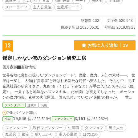
異世界
もふもふ
日常
婚約破棄
チート
光の剣
生産職
世界最強になってスローライフ～
スローライフ
主人公最強
生産系チート
感想数 102
文字数 520,943
最終更新日 2025.05.31
登録日 2019.03.23
12
お気に入り追加
19
鑑定しかない俺のダンジョン研究工房
雪月夜狐
書籍情報
世界各地に突如出現した“ダンジョンゲート”。魔物、魔力、未知の素材――。 世
界は一変し、人類は“探索者”と呼ばれる新たな時代へ突入した。 そんな中、元IT
企業社員の研究オタク、九条 湊（くじょう みなと）が手に入れたスキルは《鑑
定》。 一見すると地味なハズレスキル。 だが湊には視えてしまった。 ポーショ
ンの魔力損失。素材の劣化原因。 誰も気付いていない“失敗”の数々が。 世間
では高級品とされる回復薬ですら、湊から見れば効率一〇％台の欠陥品。
ファンタジー
連載中
長編
「……なんでこれで完成扱いなんだ？」 研究、検証、実験、爆発。 現代知識と
24h.ポイント
35pt
異常な探究心を武器に、湊は失われたレシピを次々と解読していく。 やがて彼
19,546
3,151
位 / 228,619件
位 / 53,262件
小説
ファンタジー
の作るポーションや装備は、探索者業界の常識を覆し、国家すら無視できない存
在となっていく――。 これは、誰も“本当の成功”を知らない世界で、ただ一人、
ファンタジー
現代ファンタジー
生産職
ダンジョン
男主人公
正解へ辿り着いてしまった研究者の物語。
魔道具
鑑定
成り上がり
主人公最強
ほのぼの