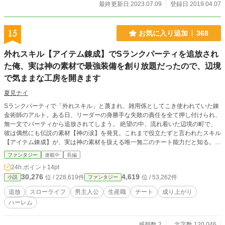
最終更新日 2023.07.09
登録日 2019.04.07
15
お気に入り追加
368
外れスキル【アイテム錬成】でSランクパーティを追放され
た俺、実は神の素材で最強装備を創り放題だったので、辺境
で気ままな工房を開きます
夏見ナイ
Sランクパーティで「外れスキル」と蔑まれ、雑用係としてこき使われていた錬
金術師のアルト。ある日、リーダーの身勝手な失敗の責任を全て押し付けられ、
無一文でパーティから追放されてしまう。 絶望の中、流れ着いた辺境の町で、
彼は偶然にも伝説の素材【神の涙】を発見。これまで役立たずと言われたスキル
【アイテム錬成】が、実は神の素材を扱える唯一無二のチート能力だと知る。
辺境で小さな工房を開いたアルトの元には、彼の作る規格外のアイテムを求め
ファンタジー
連載中
長編
て、なぜか聖女や竜王（美少女の姿）まで訪れるようになり、賑やかで幸せな
24h.ポイント
14pt
日々が始まる。 一方、アルトを失った元パーティは没落の一途を辿り、今更に
30,276
4,619
位 / 228,619件
位 / 53,262件
小説
ファンタジー
なって彼に復帰を懇願してくるが――。「もう、遅いんです」 これは、不遇だ
った青年が本当の居場所を見つける、ほのぼの工房ライフ＆ときどき追放ざまぁ
追放
スローライフ
男主人公
生産職
チート
成り上がり
ファンタジー！
ハーレム
感想数 2
文字数 120,046