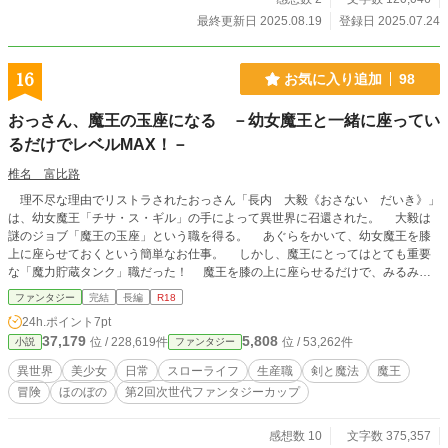
最終更新日 2025.08.19
登録日 2025.07.24
16
お気に入り追加
98
おっさん、魔王の玉座になる －幼女魔王と一緒に座ってい
るだけでレベルMAX！－
椎名 富比路
理不尽な理由でリストラされたおっさん「長内 大毅《おさない だいき》」
は、幼女魔王「チサ・ス・ギル」の手によって異世界に召還された。 大毅は
謎のジョブ「魔王の玉座」という職を得る。 あぐらをかいて、幼女魔王を膝
上に座らせておくという簡単なお仕事。 しかし、魔王にとってはとても重要
な「魔力貯蔵タンク」職だった！ 魔王を膝の上に座らせるだけで、みるみる
経験値もアップ。 おっさん一般人と幼女魔王の、ほのぼのコメディファンタ
ファンタジー
完結
長編
R18
ジー。 なろう様「ネット小説大賞八」応募作品 （カクヨムコン５応募は取り
24h.ポイント
7pt
消し）
37,179
5,808
位 / 228,619件
位 / 53,262件
小説
ファンタジー
異世界
美少女
日常
スローライフ
生産職
剣と魔法
魔王
冒険
ほのぼの
第2回次世代ファンタジーカップ
感想数 10
文字数 375,357