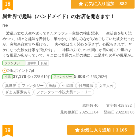
母が振り返る。 そこには戦士の顔も、魔法剣士の顔もない。 ただ一人の母の顔
18
お気に入り追加
882
だけがあった。 ⸻ 次の瞬間、世界が崩れる。 音も、光も、意味も薄れてい
く。 ⸻ リョウは最後に理解する。 これは戦いではない。 これは事故でもな
異世界で趣味（ハンドメイド）のお店を開きます！
い。 これは最初から完成していた“設計”だった。 ⸻ そして、すべてが途切
れる。 ⸻ 目覚めたとき、そこは鉄の檻の中だった。 それでもリョウは見て
ree
いた。 壊れた世界の“構造”だけを。
波乱万丈な人生を送ってきたアラフォー主婦の檜山梨沙。 生活費を切り詰
めつつ、細々と趣味を矜持し、細やかなに愉しみながら過ごしていた彼女だった
が、突然余命宣告を受ける。 夫や娘は全く関心を示さず、心配もされず、ヤ
ケになった彼女は家を飛び出す。 神様の力でいつの間にか目の前に中世のよ
うな風景が広がっていて、そこには普通の人間の他に、二足歩行の耳や尻尾が生
えている兎人間？鱗の生えたトカゲ人間？3メートルを超えるでかい人間？その
ファンタジー
連載中
長編
逆の1メートルでずんぐりとした人間？達が暮らしていた。 これは不遇な境遇
24h.ポイント
7pt
ながらも健気に生きてきた彼女に与えられたご褒美であり、この世界に齎された
37,179
5,808
位 / 228,619件
位 / 53,262件
小説
ファンタジー
奇跡でもある。 ハンドメイドの趣味を超えて、世界に認められるアクセサリ
ー屋になった彼女の軌跡。
異世界
ファンタジー
転移
生産職
付与魔法
女主人公
ざまぁ要素あり
ファンタジー小説大賞エントリー
感想数 40
文字数 418,832
最終更新日 2025.11.04
登録日 2022.03.06
19
お気に入り追加
3,105