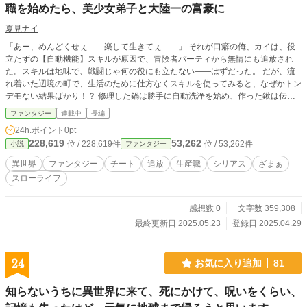
職を始めたら、美少女弟子と大陸一の富豪に
夏見ナイ
「あー、めんどくせぇ……楽して生きてぇ……」 それが口癖の俺、カイは、役
立たずの【自動機能】スキルが原因で、冒険者パーティから無情にも追放され
た。スキルは地味で、戦闘じゃ何の役にも立たない――はずだった。 だが、流
れ着いた辺境の町で、生活のために仕方なくスキルを使ってみると、なぜかトン
デモない結果ばかり！？ 修理した鍋は勝手に自動洗浄を始め、作った鍬は伝説
級の切れ味を発揮。本人は「素材が良かっただけ」「たまたま」と全く気づかな
ファンタジー
連載中
長編
いまま、周囲からは「神の手を持つ」と勘違いされ、気づけば押しかけ弟子（美
24h.ポイント
0pt
少女）までできる始末。 「いや、俺はただ楽したいだけなんだが！？」 しか
228,619
53,262
位 / 228,619件
位 / 53,262件
小説
ファンタジー
し、そんなカイの意図とは裏腹に、彼のスキルは単なる便利機能ではなかった。
それは、時に世界の理すら歪めかねない、制御不能の『ヤバい力』の片鱗。その
異世界
ファンタジー
チート
追放
生産職
シリアス
ざまぁ
力の片鱗が、やがて彼自身に牙を剥き、得体の知れない追手の影をも呼び寄せる
スローライフ
ことになる。 これは、究極の面倒くさがり屋が、無自覚チートで成り上がり
（たくないのに）、暴走する力に振り回され、健気な少女と共に（仕方なく）逃
亡しながら、自分だけの「本当の楽」を探し求める物語。――果たして、彼は平
感想数 0
文字数 359,308
穏な怠惰を手に入れられるのか！？
最終更新日 2025.05.23
登録日 2025.04.29
24
お気に入り追加
81
知らないうちに異世界に来て、死にかけて、呪いをくらい、