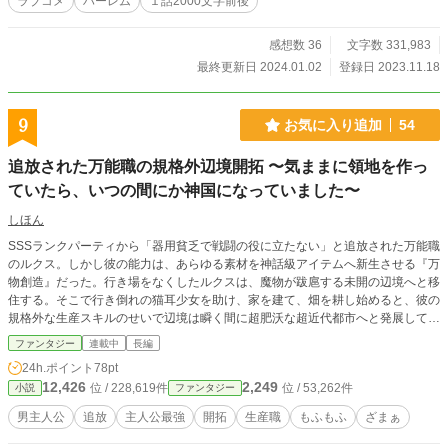
ラブコメ
ハーレム
１話2000文字前後
感想数 36
文字数 331,983
最終更新日 2024.01.02
登録日 2023.11.18
9
お気に入り追加
54
追放された万能職の規格外辺境開拓 〜気ままに領地を作っ
ていたら、いつの間にか神国になっていました〜
しほん
SSSランクパーティから「器用貧乏で戦闘の役に立たない」と追放された万能職
のルクス。しかし彼の能力は、あらゆる素材を神話級アイテムへ新生させる『万
物創造』だった。行き場をなくしたルクスは、魔物が跋扈する未開の辺境へと移
住する。そこで行き倒れの猫耳少女を助け、家を建て、畑を耕し始めると、彼の
規格外な生産スキルのせいで辺境は瞬く間に超肥沃な超近代都市へと発展してい
く。一方、ルクスを失った元パーティは、装備のメンテナンスすらできずに崩壊
ファンタジー
連載中
長編
の危機に瀕していた。無自覚な最強万能職が贈る、のんびり領地開拓ファンタジ
24h.ポイント
78pt
ー！
12,426
2,249
位 / 228,619件
位 / 53,262件
小説
ファンタジー
男主人公
追放
主人公最強
開拓
生産職
もふもふ
ざまぁ