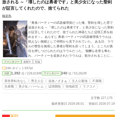
放される ～「壊したのは勇者です」と美少女になった聖剣
が証言してくれたので、捨てられた
極楽鳥
『勇者パーティーの武器修理係だった俺、聖剣を壊した罪で
追放される ～「壊したのは勇者です」と美少女になった聖剣
が証言してくれたので、捨てられた神器たちと辺境工房を始
めます～』 あらすじ 勇者パーティーの武器修理係ラウルは、
戦えない無能として仲間から見下されていた。 ある日、ラウ
ルの警告を無視した勇者が聖剣を折ってしまう。ところが責
任を押しつけられたのはラウルだった。 報酬も名誉も奪わ
れ、パーティーを追放されたラウルは、処分されることにな
った聖剣だけを引き取って辺境へ向かう。 廃村の鍛冶場で折
ファンタジー
連載中
長編
れた聖剣を修理すると、まばゆい光の中から銀髪の美しい女
24h.ポイント
937pt
性が現れた。 「わたしを壊したのは勇者です。そして、あな
1,392
240
位 / 228,619件
位 / 53,262件
小説
ファンタジー
たこそがわたしの主です」 ラウルの外れ技能【原型復元】に
は、壊れた神器を本来の姿へ戻す力があった。 聖剣、神盾、
異世界転生なし
男主人公
追放／ざまぁ
主人公最強
不遇職
魔導鎧、古代要塞――。 捨てられた神器を直すたび、最強の
生産職
美少女／ハーレム
辺境開拓
領地経営
ラブコメ
美少女が仲間になっていく。 これは無能扱いされた修理師
が、愛の重い神器たちと辺境工房を築き、やがて壊れかけた
世界まで修理してしまう物語。
文字数 227,175
最終更新日 2026.08.01
登録日 2026.07.19