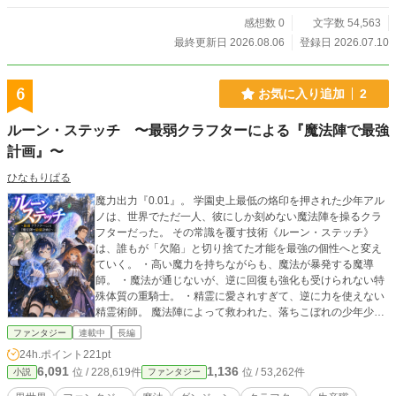
ようとする、古代の淘汰兵器"フラミー"。 そして――姉の死
すら"許容誤差"と呼ぶ、聖地の塔の統括システム。 すべての
感想数 0
文字数 54,563
線が一本に繋がった時、"太鼓持ち"の少年は、たった一人
最終更新日 2026.08.06
登録日 2026.07.10
で"仕組まれた歴史"そのものに殴りかかることになる。 ――
ふざけるな。 姉さんの頬の油まで、お前らの計画の"許容誤
差"にされてたまるか。 姉との約束。白銀の姫との誓約。青き
6
お気に入り追加
2
瞳の獣たちとの絆。 そして、氷の女総督セレーネや、伝説の
双剣サスケといった、少年の周りに集まってくる歴戦の大人
ルーン・ステッチ 〜最弱クラフターによる『魔法陣で最強
たち。 機工師の少年が握った太鼓の一撃が、"世界そのものの
計画』〜
設計"を書き換えていく―― 生産職×世界の陰謀×爽快リベン
ジの本格ハイファンタジー、開幕。 【本作の見どころ】 ◆
ひなもりぱる
姉の遺した"血縁認証つき"クリスタル ―― 主人公にしか反応
しない独自ギミック ◆ "ダークフォースは呪いじゃなく浄化
魔力出力『0.01』。 学園史上最低の烙印を押された少年アル
装置"という世界観のどんでん返し ◆ 復讐からの"殺さない選
ノは、世界でただ一人、彼にしか刻めない魔法陣を操るクラ
択" ―― 反ざまぁの深い読後感 ◆ 太鼓×古代兵器×白銀の姫、
フターだった。 その常識を覆す技術《ルーン・ステッチ》
視覚的にも刺さるビジュアル ◆ 全33話＋最終話でプロット完
は、誰もが「欠陥」と切り捨てた才能を最強の個性へと変え
結済み、ハッピーエンド確約 ※更新は毎日18時のペースで進
ていく。 ・高い魔力を持ちながらも、魔法が暴発する魔導
めます。 ※感想・お気に入り・ポイント投票、すべて全力で
師。 ・魔法が通じないが、逆に回復も強化も受けられない特
応援返しさせていただきます！
殊体質の重騎士。 ・精霊に愛されすぎて、逆に力を使えない
精霊術師。 魔法陣によって救われた、落ちこぼれの少年少女
たちと共に、アルノは学園の頂点を目指し走り始める。 これ
ファンタジー
連載中
長編
はアルノと３人の仲間たちが紡ぐ、勇気と友情の３年間の学
24h.ポイント
221pt
園物語。 ※完結保証。最終話まで執筆済。毎日更新。 （本作
6,091
1,136
位 / 228,619件
位 / 53,262件
小説
ファンタジー
は自作同名小説の序盤を大幅に改稿し、全体に加筆修正をし
た再構成版です）