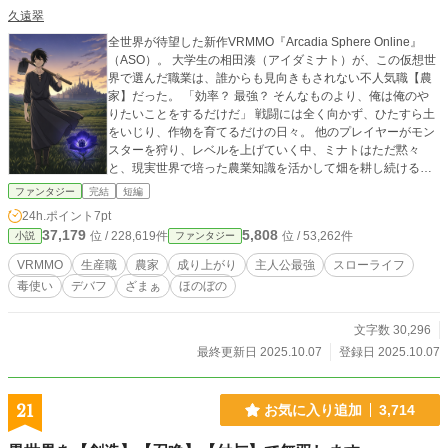
久遠翠
全世界が待望した新作VRMMO『Arcadia Sphere Online』
（ASO）。 大学生の相田湊（アイダミナト）が、この仮想世
界で選んだ職業は、誰からも見向きもされない不人気職【農
家】だった。 「効率？ 最強？ そんなものより、俺は俺のや
りたいことをするだけだ」 戦闘には全く向かず、ひたすら土
をいじり、作物を育てるだけの日々。 他のプレイヤーがモン
スターを狩り、レベルを上げていく中、ミナトはただ黙々
と、現実世界で培った農業知識を活かして畑を耕し続ける。
しかし、ある日、品種改良の過程で偶然にも未知の植物『幽
ファンタジー
完結
短編
玄花（ゆうげんばな）』の栽培に成功したことから、彼の運
24h.ポイント
7pt
命は大きく動き出す。 その美しい花弁に秘められていたの
37,179
5,808
位 / 228,619件
位 / 53,262件
小説
ファンタジー
は、触れる者すべての力を奪う、凶悪な麻痺毒。 ――この
毒、戦いに使えるんじゃないか？ 一つの閃きが、最弱の農家
VRMMO
生産職
農家
成り上がり
主人公最強
スローライフ
を、ゲーム世界の理を覆す存在へと変貌させる。 投擲アイテ
毒使い
デバフ
ざまぁ
ほのぼの
ム、料理、罠――。 彼の生み出す毒のデバフアイテムは、ボ
ス戦の常識を覆し、対人戦のセオリーを破壊する。 トッププ
レイヤーたちは、その姿なき脅威をこう呼んだ。 『歩く災
文字数 30,296
害』『姿なき暗殺者』と。 これは、剣も魔法も持たない一人
最終更新日 2025.10.07
登録日 2025.10.07
の農家が、知恵と探求心、そして一輪の毒の花を武器に、最
強へと成り上がっていく物語。
21
お気に入り追加
3,714