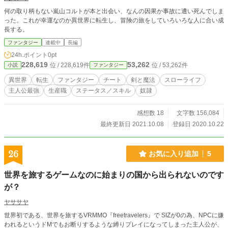
何の取り柄もない嵐山コルトが本と出会い、なんの因果か事故に遭い死んでしま
った。これが幸運なのか異世界に転生し、冒険の旅をしていろいろな人に合い成
長する。
ファンタジー
連載中
長編
24h.ポイント
0pt
228,619
53,262
位 / 228,619件
位 / 53,262件
小説
ファンタジー
異世界
転生
ファンタジー
チート
剣と魔法
スローライフ
主人公最強
生産職
ステータス／スキル
奴隷
感想数 18
文字数 156,084
最終更新日 2021.10.08
登録日 2020.10.22
26
お気に入り追加
5
世界を旅するゲームなのに始まりの国から出られないのです
が？
ヤササヤ
世界初である、世界を旅するVRMMO『freetravelers』で SIZが0の為、NPCに嫌
われるというドMでもお断りするような縛りプレイになってしまった主人公が、