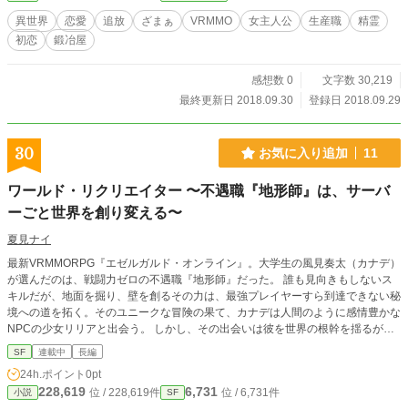
ますわ！ ですので、お兄様は皇帝になってくださいませ！』のスピンオフにな
異世界
恋愛
追放
ざまぁ
VRMMO
女主人公
生産職
精霊
っています。本編序章が始まる少し前のお話です。本編をお読みでなくとも大丈
初恋
鍛冶屋
夫な構成になっておりますが、よろしければぜひ本編もお読みください。 【カ
クヨム、小説家になろうにも投稿しています】 【本編】https://www.alphapolis.
co.jp/novel/598460848/460204754
感想数 0
文字数 30,219
最終更新日 2018.09.30
登録日 2018.09.29
30
お気に入り追加
11
ワールド・リクリエイター 〜不遇職『地形師』は、サーバ
ーごと世界を創り変える〜
夏見ナイ
最新VRMMORPG『エゼルガルド・オンライン』。大学生の風見奏太（カナデ）
が選んだのは、戦闘力ゼロの不遇職『地形師』だった。 誰も見向きもしないス
キルだが、地面を掘り、壁を創るその力は、最強プレイヤーすら到達できない秘
境への道を拓く。そのユニークな冒険の果て、カナデは人間のように感情豊かな
NPCの少女リリアと出会う。 しかし、その出会いは彼を世界の根幹を揺るがす
巨大な陰謀へと巻き込んでいく。リリアを狙う謎の敵、正攻法を掲げ敵対する最
SF
連載中
長編
強プレイヤー。次々と現れる脅威に対し、カナデは地形操作という唯一の武器で
24h.ポイント
0pt
立ち向かう。 これは、スコップ一つで始まった冒険が、やがてサーバーごと世
228,619
6,731
位 / 228,619件
位 / 6,731件
小説
SF
界を創り変える伝説となる物語。