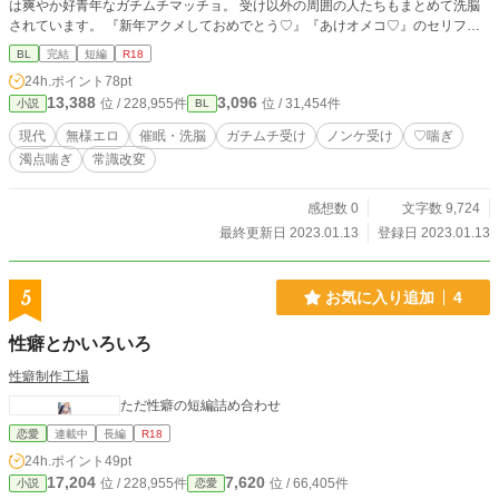
は爽やか好青年なガチムチマッチョ。 受け以外の周囲の人たちもまとめて洗脳
されています。 『新年アクメしておめでとう♡』『あけオメコ♡』のセリフが
思い浮かんだがために書いた無様系のアホエロになります。
BL
完結
短編
R18
24h.ポイント
78pt
13,388
3,096
位 / 228,955件
位 / 31,454件
小説
BL
現代
無様エロ
催眠・洗脳
ガチムチ受け
ノンケ受け
♡喘ぎ
濁点喘ぎ
常識改変
感想数 0
文字数 9,724
最終更新日 2023.01.13
登録日 2023.01.13
5
お気に入り追加
4
性癖とかいろいろ
性癖制作工場
ただ性癖の短編詰め合わせ
恋愛
連載中
長編
R18
24h.ポイント
49pt
17,204
7,620
位 / 228,955件
位 / 66,405件
小説
恋愛