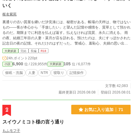
いく
枢名紫苑
裏通りの古い質屋を継いだ汐見湊には、秘密がある。帳場の天秤は、物ではない
もの――客が本心から「手放したい」と望んだ記憶や感情を、質草として預かれ
るのだ。期限までに利息を払えば返す。払えなければ流質、永久に消える。 雨
の夜、結婚三年目の人妻・菜月が店を訪れる。預けたのは、夫にすっぽかされた
記念日の夜の記憶。それだけのはずだった。 警戒心、羞恥心、夫婦の思い出、
妻としての決まりごと。一つ預けるたびに彼女は軽く、明るく、無防備になって
大衆娯楽
完結
長編
R18
いく。何を失ったか思い出せないまま、その空白を埋めるように、今日も彼女は
24h.ポイント
220pt
帳場に通う。夫の知らないところで、妻の中身は少しずつ、蔵の棚に移っていく
6,900
105
位 / 228,955件
位 / 6,077件
小説
大衆娯楽
――。
催眠・洗脳
人妻
NTR
寝取り
記憶操作
文字数 42,083
最終更新日 2026.08.08
登録日 2026.08.01
2
お気に入り追加
71
スイウノミコト様の言う通り
もふモフ子