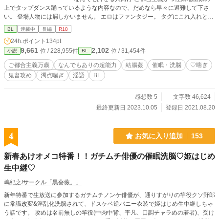
上でタップダンス踊っているような内容なので、だめなら早々に避難して下さ
い。 登場人物には屑しかいません。 エロはファンタジー。 タグにこれ入れとけ
ってのあったら教えて下さい。 エロ練習作。不定期更新。 ----------------------------
BL
連載中
長編
R18
-------- お気に入り200突破ありがとうございます。
24h.ポイント
134pt
9,661
2,102
位 / 228,955件
位 / 31,454件
小説
BL
ご都合主義万歳
なんでもありの超能力
結腸姦
催眠・洗脳
♡喘ぎ
鬼畜攻め
濁点喘ぎ
淫語
BL
感想数 5
文字数 46,624
最終更新日 2023.10.05
登録日 2021.08.20
4
お気に入り追加
153
新春あけオメコ特番！！ガチムチ俳優の催眠洗脳♡姫はじめ
生中継♡
嶋紀之/サークル「黒薔薇。」
新年特番で生放送に参加するガチムチノンケ俳優が、通りすがりの竿役クソ野郎
に常識改変&淫乱化洗脳されて、ドスケベ逆バニー衣装で姫はじめ生中継しちゃ
う話です。 攻めは名前無しの竿役(中肉中背、平凡、口調チャラめの若者)、受け