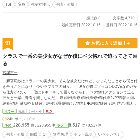
TSF
変身
強制女性化
催眠・洗脳
感想数 0
文字数 4,770
最終更新日 2022.10.16
登録日 2022.10.16
21
お気に入り追加
4
クラスで一番の美少女がなぜか僕にベタ惚れで迫ってきて困
る
宮塚恵一
麻宮莉紗はクラス一の美少女。そんな彼女だけれど、ひょんなことから僕と付
き合うことになり、今やラブラブの日々。 彼女が僕にゾッコンLOVEなのだか
ら仕方がない。 僕はドキドキして困りながらも、ベタ惚れアクションで迫る
彼女と一緒に青春を楽しむんだ。 蜉ｩ縺代※蜉ｩ縺代※蜉ｩ縺代※?√??縺昴＞縺､
縺ｮ險?縺｣縺ｦ縺?ｋ縺薙→縺ｯ蜈ｨ驛ｨ蝌假ｼ√??繧上◆縺励?縺薙ｓ縺ｪ繧?▽螂ｽ縺
阪§繧?↑縺?ｼ√??縺?ｄ縺??√??繧ゅ≧縺薙ｓ縺ｪ縺薙→縺励◆縺上↑縺?ｼ√??隱ｰ縺
ホラー
完結
ｼｮｰﾄｼｮｰﾄ
R15
具ｼ√??蜉ｩ縺代※?
24h.ポイント
0pt
228,955
8,517
位 / 228,955件
位 / 8,517件
小説
ホラー
催眠・洗脳
催眠
SF
無理矢理
ホラー風味
いちゃいちゃ