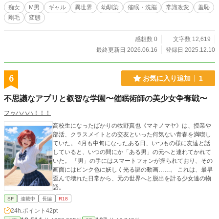
痴女
M男
ギャル
異世界
幼馴染
催眠・洗脳
常識改変
羞恥
剛毛
変態
感想数 0
文字数 12,619
最終更新日 2026.06.16
登録日 2025.12.10
6
お気に入り追加
1
不思議なアプリと叡智な学園〜催眠術師の美少女争奪戦〜
フゥハハハ！！！
高校生になったばかりの牧野真也《マキノマヤ》は、授業や
部活、クラスメイトとの交友といった何気ない青春を満喫し
ていた。 4月も中旬になったある日、いつもの様に友達と話
していると、いつの間にか「ある男」の元へと連れてかれて
いた。 「男」の手にはスマートフォンが握られており、その
画面にはピンク色に妖しく光る謎の動画……。 これは、最早
歪んで壊れた日常から、元の世界へと脱出を計る少女達の物
語。
SF
連載中
長編
R18
24h.ポイント
42pt