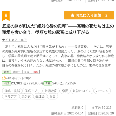
最終更新日 2025.11.15
登録日 2023.11.28
9
お気に入り追加
2
底辺の豚が刻んだ“絶対心酔の刻印”――高嶺の花たちは主の
寵愛を奪い合う、従順な雌の家畜に成り下がる
ナイトメア・ルア
「消えて。視界に入るだけで吐き気がするわ」 ――天道高校。 そこは、容姿
の美醜が絶対的な階級を決定する残酷な箱庭だった。 豚のような醜い容姿を晒
し、学園の最底辺で喘ぐ肥田満にとって、高嶺の花・神代結衣から放たれる拒絶
は、日常という名の終わらない地獄だった。 眼鏡の奥で卑屈な目を泳がせ、
自らの存在を呪う日々。だが、絶望の淵で彼が手にしたのは、世界の理を覆す禁
断の力――触れた者の好感度を強制的にカンストさせ、理性を愛欲で塗り潰す
青春
連載中
長編
R15
「絶対心酔の刻印」だった。 「満さま……♡ 私を、貴方様の忠実な牝犬にし
24h.ポイント
28pt
てください……ッ♡」 昨日まで満をゴミのように蔑んでいた「氷の女神」
23,301
249
位 / 228,955件
位 / 7,925件
小説
青春
が、今や全裸となり、冷たい床に額を擦り付けて許しを請う。 刻印によって上
書きされた彼女の脳内では、かつての嫌悪が狂信的な心酔へと反転し、満の声を
催眠・洗脳
催眠アプリ
常識改変
恋愛
奴隷ヒロイン
ハーレム
聞くだけで子宮が疼き、潮を吹くほどの悦びに震えているのだ。 ――しかし、
キモデブ
美少女
生徒会
百合
これは支配の序章に過ぎない。 一人、また一人と、満を蔑んでいた高慢な美
少女たちが刻印の毒牙にかかり、理性を剥奪されていく。 彼女たちに許され
た唯一の生存戦略は、主である満への「貢献度」を競い、誰よりも深く愛される
感想数 0
文字数 39,315
「一番のメス」に上り詰めること。 自慢の髪を掴まれ、泥靴を舐め、家畜と
最終更新日 2026.04.04
登録日 2026.03.20