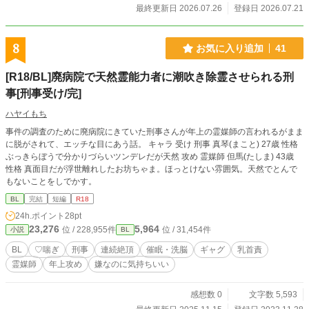
最終更新日 2026.07.26
登録日 2026.07.21
8
お気に入り追加
41
[R18/BL]廃病院で天然霊能力者に潮吹き除霊させられる刑
事[刑事受け/完]
ハヤイもち
事件の調査のために廃病院にきていた刑事さんが年上の霊媒師の言われるがまま
に脱がされて、エッチな目にあう話。 キャラ 受け 刑事 真琴(まこと) 27歳 性格
ぶっきらぼうで分かりづらいツンデレだが天然 攻め 霊媒師 但馬(たしま) 43歳
性格 真面目だが浮世離れしたお坊ちゃま。ほっとけない雰囲気。天然でとんで
もないことをしでかす。
BL
完結
短編
R18
24h.ポイント
28pt
23,276
5,964
位 / 228,955件
位 / 31,454件
小説
BL
BL
♡喘ぎ
刑事
連続絶頂
催眠・洗脳
ギャグ
乳首責
霊媒師
年上攻め
嫌なのに気持ちいい
感想数 0
文字数 5,593