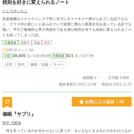
校則を好きに変えられるノート
とどろきいちご
容姿端麗のイケイケメンズで常に女子にキャーキャー群がられている訳でもな
く、クラス中の皆にいじめられていて絶望に満ちた暗黒生活を送っている訳でも
無い、平凡で無個性な男子高校生である僕が校則を何でも自由に変えられるノー
トを拾ってしまった話。
大衆娯楽
連載中
長編
R18
24h.ポイント
7pt
38,895
821
位 / 228,955件
位 / 6,077件
小説
大衆娯楽
日常
現代
催眠・洗脳
チート
感想数 0
文字数 3,988
最終更新日 2021.12.08
登録日 2021.11.25
17
お気に入り追加
80
催眠『サプリ』
田中 乃那加
何を言っているのか分からないと思うが、オレもなにをされたのかわからなか