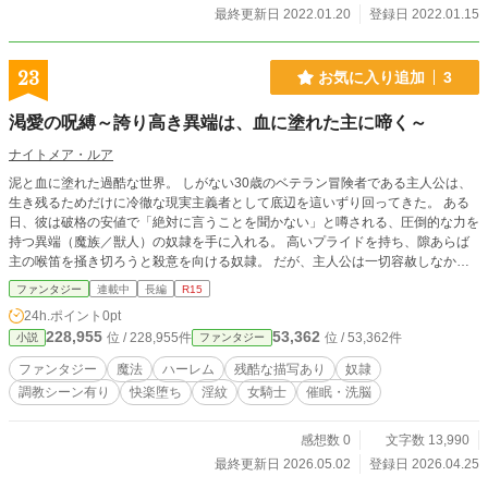
最終更新日 2022.01.20
登録日 2022.01.15
23
お気に入り追加
3
渇愛の呪縛～誇り高き異端は、血に塗れた主に啼く～
ナイトメア・ルア
泥と血に塗れた過酷な世界。 しがない30歳のベテラン冒険者である主人公は、
生き残るためだけに冷徹な現実主義者として底辺を這いずり回ってきた。 ある
日、彼は破格の安値で「絶対に言うことを聞かない」と噂される、圧倒的な力を
持つ異端（魔族／獣人）の奴隷を手に入れる。 高いプライドを持ち、隙あらば
主の喉笛を掻き切ろうと殺意を向ける奴隷。 だが、主人公は一切容赦しなかっ
た。 絶対服従の「契約魔法」による暴力と、命を削るような危険な任務への強
ファンタジー
連載中
長編
R15
制投入。反逆の意思は、冷酷なまでの酷使と「罰」によって物理的・精神的に徹
24h.ポイント
0pt
底してへし折られていく。 そして、戦いで傷つきボロボロになった奴隷に与え
228,955
53,362
位 / 228,955件
位 / 53,362件
小説
ファンタジー
られるのは、「道具の手入れ」と称した魔力供給（あるいは本能を満たすため）
という名の凌辱だった。 最初は屈辱に涙を流し、呪詛を吐いていた奴隷の肉体
ファンタジー
魔法
ハーレム
残酷な描写あり
奴隷
は、いつしか主の与える強烈な快楽と支配を「生きるための報酬」として深く刻
調教シーン有り
快楽堕ち
淫紋
女騎士
催眠・洗脳
み込まれてしまう。 「勘違いするな。お前は俺の剣だ。勝手に壊れることは許
さん」 冷徹にただの道具として扱う主と、その暴力的な支配に唯一の安らぎと
歪んだ悦びを見出していく最強の奴隷。 これは、血と泥に塗れた男が最強の
感想数 0
文字数 13,990
「兵器」を従え、狂気と快楽の果てに成り上がっていくダークファンタジー。
最終更新日 2026.05.02
登録日 2026.04.25