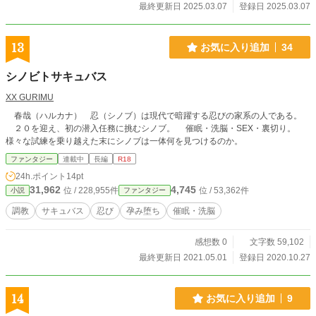
最終更新日 2025.03.07
登録日 2025.03.07
13
お気に入り追加
34
シノビトサキュバス
XX GURIMU
春哉（ハルカナ） 忍（シノブ）は現代で暗躍する忍びの家系の人である。
２０を迎え、初の潜入任務に挑むシノブ。 催眠・洗脳・SEX・裏切り。
様々な試練を乗り越えた末にシノブは一体何を見つけるのか。
ファンタジー
連載中
長編
R18
24h.ポイント
14pt
31,962
4,745
位 / 228,955件
位 / 53,362件
小説
ファンタジー
調教
サキュバス
忍び
孕み堕ち
催眠・洗脳
感想数 0
文字数 59,102
最終更新日 2021.05.01
登録日 2020.10.27
14
お気に入り追加
9