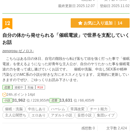
む「悪夢」の正体とは？ 全てを知るかのようなモルガナの目
最終更新日 2025.12.07
登録日 2025.11.02
的は？ 辺境の闇に、高潔な騎士は「堕ちる」のか――。 絶望
と快楽のダークファンタジー、開幕。
12
お気に入り追加
14
自分の体から発せられる「催眠電波」で世界を支配していく
お話
zenorosu-ゼノロス-
こちらはある日の休日、自宅の階段から転げ落ちて頭を強く打った事で「催眠
電波」を使えるようになった好青年な主人公が、自分のヤリたかった事を催眠電
波の力を使って成し遂げていくお話です。 催眠や洗脳、中出しSEX系や精神
汚染などのMC系の小説が好きな方にオススメとなります。 定期的に更新してい
きますのでぜひ、ごゆっくりお読み下さいませ。
恋愛
連載中
長編
R18
24h.ポイント
14pt
31,962
13,631
位 / 228,955件
位 / 66,405件
小説
恋愛
催眠・洗脳
中出しあり
ハーレム
常識改変
チート能力
主人公闇堕ち
エロあり
アダルト小説
妄想小説
集団レイプ
感想数 0
文字数 2,424