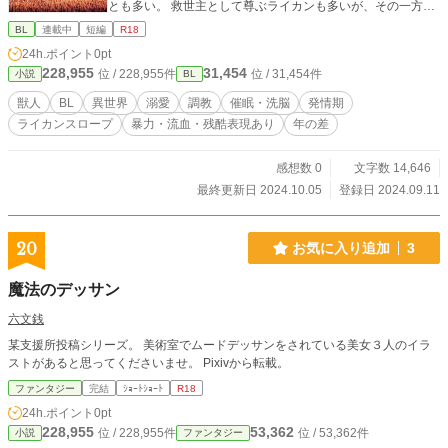
とも多い。 救世主として尊ぶライカンも多いが、その一方で
イアを手篭めにして無理やり番い、次期村長の座を狙おうと
BL
連載中
短編
R18
するライカンも多くいる。 時々誰かに意識を持っていかれる
24h.ポイント
0pt
が、初めは本人は気付いていなかったが、歳を重ねて番につ
228,955
31,454
位 / 228,955件
位 / 31,454件
小説
BL
いて意識しだした頃から少しずつ気付く。 ライル(16歳) 種
目：アラスカオオカミのライカンスロープ 特技：持久力、対
獣人
BL
異世界
溺愛
調教
催眠・洗脳
発情期
象を探し出す探索力、リーダーシップ 完獣化すると茶色と灰
ライカンスロープ
暴力・流血・残酷表現あり
年の差
色の交じった毛並みの金目の大きなオオカミになる。光が当
たると毛並みが銀色に輝く。 ヒトの姿は明るめの茶髪に黄土
の瞳。 村長の息子で父親からの大きすぎる期待を背負ってい
感想数 0
文字数 14,646
る。 集落の中の同世代でもかなり優れたライカンで、女にモ
最終更新日 2024.10.05
登録日 2024.09.11
テるためにやっかむ男も多い。 現村長の家系は雌雄同体個体
に選ばれないと言う事例がなければ誰もが次期村長に選ぶで
あろう力とリーダーシップを持ち合わせている。 時々意識を
20
お気に入り追加
3
失うが、本人は全く覚えていない。 夢遊病かなにかだと思っ
て悩んではいるが、深刻にはとらえていない。 ❋❋❋❋❋❋❋
魔法のデッサン
❋❋❋❋❋❋❋❋❋❋❋❋❋❋❋❋❋ ⚠︎︎注意⚠︎︎ とっっっても自己満
足です。 受け付けない要素になりそうなものを一応タグにし
六文銭
てますが、あっ無理と思った方は閲覧をしないようお願いし
某支援所投稿シリーズ。 美術室でムードデッサンをされている美女３人のイラ
ます。 ※受け(挿れられる方)はイア(年下)ですが、今後ライル
ストがあると思ってくださいませ。 Pixivから転載。
(年上)が受け(挿れられる方)になるエピも出てくる予定です。
また、ライルは立場的にはバイですが、基本ずっとイアの尻
ファンタジー
完結
ｼｮｰﾄｼｮｰﾄ
R18
に敷かれて振り回されてるのである意味ライルが(精神的な意
24h.ポイント
0pt
味で)受けです。
228,955
53,362
位 / 228,955件
位 / 53,362件
小説
ファンタジー