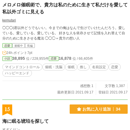
メロメロ催眠術で、貴方は私のために生きて私だけを愛して
私以外ゴミに見える
kemutari
◯◯◯(君以外どうでもいい。今までの俺はなんで生けていけたんだろう。愛し
ている。愛している。愛している。 好きな人を依存させて記憶を入れ替えて自
分のために生きさせる魔法 ◯◯◯＝貴方の想い人
恋愛
連載中
長編
24h.ポイント
7pt
38,895
16,878
位 / 228,955件
位 / 66,405件
小説
恋愛
マインドコントロール
催眠・洗脳
催眠
推し
名前設定
恋愛
ハッピーエンド
感想数 1
文字数 1,387
最終更新日 2021.09.17
登録日 2021.09.17
15
お気に入り追加
34
海に眠る琥珀を探して
すざくリン