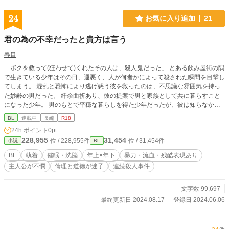
24
お気に入り追加
21
君の為の不幸だったと貴方は言う
春目
「ボクを救って(狂わせて)くれたその人は、殺人鬼だった」 とある飲み屋街の隅
で生きている少年はその日、運悪く、人が何者かによって殺された瞬間を目撃し
てしまう。 混乱と恐怖により逃げ惑う彼を救ったのは、不思議な雰囲気を持っ
た妙齢の男だった。 紆余曲折あり、彼の提案で男と家族として共に暮らすこと
になった少年。 男のもとで平穏な暮らしを得た少年だったが、彼は知らなかっ
た。 彼こそがあの日人を殺した犯人であること、あれが最初で最後の殺人では
BL
連載中
長編
R18
なかったこと……そして。 「君は俺の理想だ。だからこそ、囚われてくれ、俺
24h.ポイント
0pt
の檻に」 割とマイルド(当社比)にしていますが、流血・暴力・残酷描写注意。催
228,955
31,454
位 / 228,955件
位 / 31,454件
小説
BL
眠洗脳、束縛監禁等の内容もあります。 一見物腰柔らかな優しいサラリーマン
と体を売って生活していた孤独で寂しがり屋な少年のBLです。 優しいその人を
BL
執着
催眠・洗脳
年上×年下
暴力・流血・残酷表現あり
本当に理解した時、彼は狂気を知った。
主人公が不憫
倫理と道徳が迷子
連続殺人事件
文字数 99,697
最終更新日 2024.08.17
登録日 2024.06.06