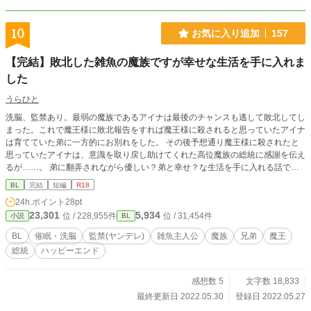
しての服従を誓い合う乙女たち。 かつてのプライドは捨て去られ、残ったのは
「主の種を誰よりも欲しがる」という本能のみ。 学園のヒロインたちが自ら尊
厳をかなぐり捨て、凄惨かつ甘美な寵愛争奪戦に身を投じる時、満の周囲には、
10
お気に入り追加
157
欲望と執着が渦巻く地獄のハーレムが完成していく。 底辺の豚に飼われるこ
とを至上の幸福と叫ぶ、堕ちた乙女たちの狂演が今、幕を開ける――。
【完結】敗北した雑魚の魔族ですが幸せな生活を手に入れま
した
うらひと
洗脳、監禁あり。最弱の魔族であるアイナは最後のチャンスも逃して敗北してし
まった。これで魔王様に敗北報告をすれば魔王様に殺されると思っていたアイナ
は育てていた弟に一方的にお別れをした。 その後予想通り魔王様に殺されたと
思っていたアイナは、意識を取り戻し助けてくれた高位魔族の総統に感謝を伝え
るが……。 弟に翻弄されながら優しい？弟と幸せ？な生活を手に入れる話で
す。他サイトで掲載した分に＋相手sideを投稿します。
BL
完結
短編
R18
24h.ポイント
28pt
23,301
5,934
位 / 228,955件
位 / 31,454件
小説
BL
BL
催眠・洗脳
監禁(ヤンデレ)
雑魚主人公
魔族
兄弟
魔王
総統
ハッピーエンド
感想数 5
文字数 18,833
最終更新日 2022.05.30
登録日 2022.05.27