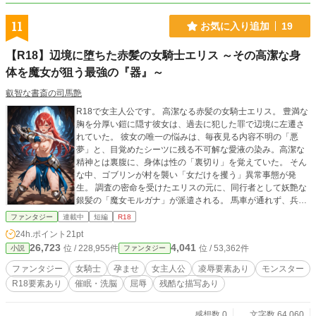
11
お気に入り追加
19
【R18】辺境に堕ちた赤髪の女騎士エリス ～その高潔な身
体を魔女が狙う最強の『器』～
叡智な書斎の司馬艶
R18で女主人公です。 高潔なる赤髪の女騎士エリス。 豊満な
胸を分厚い鎧に隠す彼女は、過去に犯した罪で辺境に左遷さ
れていた。 彼女の唯一の悩みは、毎夜見る内容不明の「悪
夢」と、目覚めたシーツに残る不可解な愛液の染み。高潔な
精神とは裏腹に、身体は性の「裏切り」を覚えていた。 そん
な中、ゴブリンが村を襲い「女だけを攫う」異常事態が発
生。 調査の密命を受けたエリスの元に、同行者として妖艶な
銀髪の「魔女モルガナ」が派遣される。 馬車が通れず、兵士
を待機させ、女二人きりで森を進む二人。 「あら、『夢の
ファンタジー
連載中
短編
R18
中』だけじゃ満足できない？」 ――なぜかエリスの「秘密」
24h.ポイント
21pt
を知るかのようなモルガナの言葉に、エリスは戦慄する。 ゴ
26,723
4,041
位 / 228,955件
位 / 53,362件
小説
ファンタジー
ブリンの巣窟である洞窟に潜入した二人が目撃したのは、攫
われた女たちがゴブリンに無残にも中出しされ、凌辱される
ファンタジー
女騎士
孕ませ
女主人公
凌辱要素あり
モンスター
地獄絵図だった。 「（許さない……！）」 任務も忘れるほど
R18要素あり
催眠・洗脳
屈辱
残酷な描写あり
の怒りに燃えたエリスは、モルガナの制止を振り切り、単身
ゴブリンの群れへ突撃してしまう。 高潔な騎士の暴走。 それ
を見つめる魔女の、フードの奥の不気味な笑み。 エリスを蝕
感想数 0
文字数 64,060