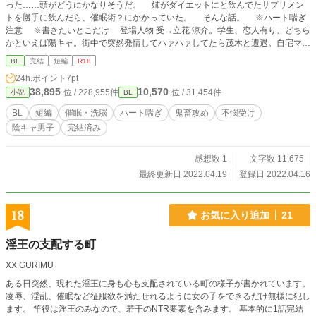
った……頭がどうにかなりそうだ。 姉がダイエットにと飲んでたサプリメン
トを勝手に飲んだら、催眠術？にかかっていた。 そんな話。 ※ハート喘ぎ
注意 ※書きたいとこだけ 登場人物 受→立花 涼介。学生、恋人有り、どちら
かといえば陽キャ。街中で突然発情してハァハァしてたら茂木と遭遇。自宅マン
ションに連れ込まれる。 攻→茂木 太郎。学生、クラスメイト。確実に陰キャ
BL
完結
短編
R18
側。柔和な顔に身長は高め。ヒョロガリ、に見える。着痩せするのかもしれな
24h.ポイント
7pt
い。 とあるアプリとサプリメントの併用で、クラスの陽キャを肉便器にしよ
38,895
10,570
位 / 228,955件
位 / 31,454件
小説
BL
うとするとんでもない野郎。
BL
短編
催眠・洗脳
ハート喘ぎ
鬼畜攻め
不憫受け
陰キャ男子
完結済み
感想数 1
文字数 11,675
最終更新日 2022.04.19
登録日 2022.04.16
18
お気に入り追加
21
淫王の支配する町
XX GURIMU
ある日突然、現れた淫王に身も心も支配されている町の様子が書かれています。
凌辱、淫乱、催眠など征服欲を満たせれるように女の子をできるだけ無様に犯し
ます。 竿役は淫王のみなので、若干のNTR要素を含みます。 基本的に1話完結