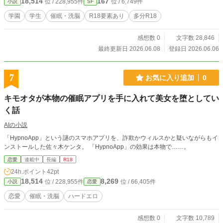
18,514
167
位 / 228,955件
位 / 6,749件
小説
SF
学園
学生
催眠・洗脳
R18要素あり
多分R18
感想数 0
文字数 28,846
最終更新日 2026.06.08
登録日 2026.06.06
7
お気に入り追加
0
キモオタが本物の催眠アプリを手に入れて美女を堕としてい
く話
AIの小説
「HypnoApp」という謎のスマホアプリを、詐欺かウィルスかと疑いながらもイ
ンストールした佐々木ケンタ。 「HypnoApp」の効果は本物で……。
恋愛
連載中
長編
R18
24h.ポイント
42pt
18,514
8,269
位 / 228,955件
位 / 66,405件
小説
恋愛
恋愛
催眠・洗脳
ハードエロ
感想数 0
文字数 10,789