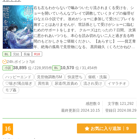
右も左もわからないで噛みついたり流されまくる受けを、シ
ョーを開いていろんなプレイで調教していくタイプの倫理ゼ
ロなエロ小説です。 攻めがショーに参加して受けにプレイを
施すことはありませんが、世話係として受けがショーに臨む
ためのサポートをします。 クルーズはたったの７日間。 次第
に惹かれあいつつも、本心を読み切れない二人と過ぎ去る時
間のもどかしさをご堪能ください。 【あらすじ】 ――貧乏青
年、絶海の孤島で見世物になる。 黒田鐘久（くろだかねひ
さ）、大学院生。下の子二人を養う彼の通帳は今月を乗り切
BL
完結
長編
R18
れないと訴えていた。 ひょんなことから金持ちの道楽が集ま
24h.ポイント
7pt
る豪華客船に「商品（アルバイト）」として７日間働くこと
38,895
10,570
位 / 228,955件
位 / 31,454件
小説
BL
になり、その甘くも過酷な環境の中で世話係の青年「ゆう」
に心を寄せていく。 【BL要素】 すざくリン宅：黒田 鐘久(く
ハッピーエンド
見世物調教/SM
快楽堕ち
催眠・洗脳
ろだ かねひさ・受け)がドすけべな調教ショーで散々な目に遭
♡喘ぎ/濁点喘ぎ
異性装
尿道/乳首責め
流され受け
イマラチオ
いつつ、部屋に戻れば 琥珀小紅様宅：緋野 夕(ひの ゆう・攻
モブ姦
め)君に優しく絆されてどんどんエッチになっていきます♡ メ
インCPは夕鐘ですが、魅力的なモブも多数ご用意していま
す。お好きな関係性をお探しください。
感想数 0
文字数 121,292
最終更新日 2024.10.15
登録日 2024.08.29
16
お気に入り追加
9