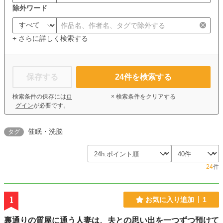
除外ワード
+ さらに詳しく検索する
保存する
24
件を検索する
検索条件の保存には
ロ
× 検索条件をクリアする
グイン
が必要です。
催眠・洗脳
タグ
24
件
1
お気に入り追加
1
裏通りの質屋に通う人妻は、夫との思い出を一つずつ預けて