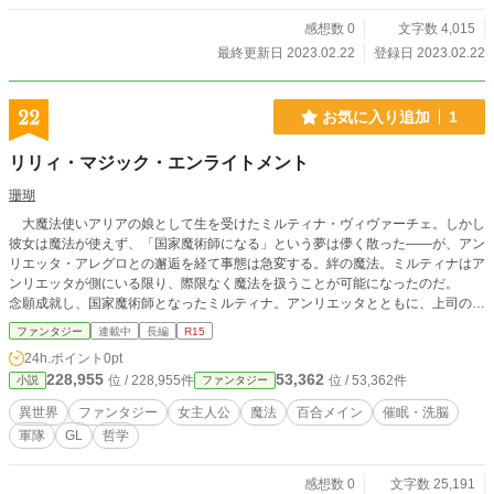
感想数 0
文字数 4,015
最終更新日 2023.02.22
登録日 2023.02.22
22
お気に入り追加
1
リリィ・マジック・エンライトメント
珊瑚
大魔法使いアリアの娘として生を受けたミルティナ・ヴィヴァーチェ。しかし
彼女は魔法が使えず、「国家魔術師になる」という夢は儚く散った——が、アン
リエッタ・アレグロとの邂逅を経て事態は急変する。絆の魔法。ミルティナはア
ンリエッタが側にいる限り、際限なく魔法を扱うことが可能になったのだ。
念願成就し、国家魔術師となったミルティナ。アンリエッタとともに、上司のレ
ベリン・グラーヴェにこき使われながら、国のため、国王のために日々汗を流す
ファンタジー
連載中
長編
R15
——。 しかしレベリンは言った。「この国はどこかおかしい」。王都に渦巻
24h.ポイント
0pt
く陰謀がミルティナに迫る。 果たして国のあるべき姿とは？ そもそも魔法
228,955
53,362
位 / 228,955件
位 / 53,362件
小説
ファンタジー
とは？ そしてミルティナとアンリエッタの愛の行方は？ 疑問に答えはない
かもしれない。それでも二人は突き進む。
異世界
ファンタジー
女主人公
魔法
百合メイン
催眠・洗脳
軍隊
GL
哲学
感想数 0
文字数 25,191