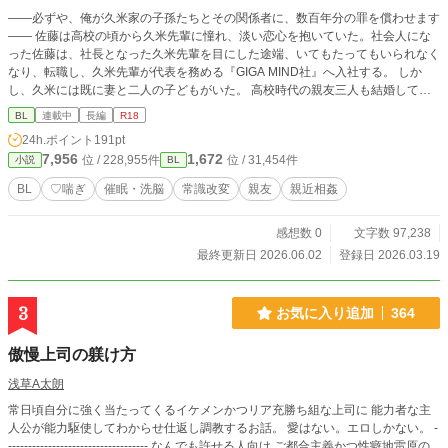
――必ずや、俺が久米家の子孫たちとその関係者に、数百年分の罪を償わせます
―― 佐藤は高校の頃から久米先輩に憧れ、淡い恋心を抱いていた。社会人にな
った佐藤は、社長となった久米先輩を目にした途端、いてもたってもいられなく
なり、転職し、久米先輩が代表を務める『GIGA MIND社』へ入社する。 しか
し、久米には既に妻と二人の子どもがいた。 高校時代の親友三人も結婚して家
庭をもち、佐藤の孤独感は募るばかり……。 そんなある日、ひょんなことから
BL
連載中
長編
R18
佐藤は久米家の土地に祀られていた祠を破壊してしまう。 そこには、【スイウ
24h.ポイント
191pt
ノミコト様】という、何百年にもわたって久米家に力を搾取され続けている神様
7,956
1,672
位 / 228,955件
位 / 31,454件
小説
BL
が封じられていた。 【スイウノミコト様】から特別な鈴を授けられた佐藤は
【スイウノミコト様】の力を搾取してきた人間たちに罪を償わせるため、たくさ
BL
♡喘ぎ
催眠・洗脳
常識改変
親友
親近相姦
んの人を支配していく。 ※倫理観皆無のBL小説 ※主人公のハッピーは、無関係
な他者のアンハッピーを犠牲にして築かれています。基本的に、主人公は自己中
感想数 0
文字数 97,238
な総攻め鬼畜野郎です。全ては神様と自分のために！ ※ここに書ききれないほ
ど、どの章も特殊な性癖のオンパレードです。それでも大丈夫だという方のみお
最終更新日 2026.06.02
登録日 2026.03.19
進みください。 ＜親友編＞ 高校時代の三人の親友を寝取る話 ＜先輩編＞ 憧れの
先輩である久米と、その従者である東雲を寝取る話 ＜真相編＞ 【スイウノミコ
ト様】と久米家の因縁が明らかになる話 ＜番外編＞ 本編に載せられなかったエ
3
お気に入り追加
364
ピソードなど
傲慢上司の躾け方
浅草A太朗
常日頃自分に強く当たってくるイケメンかつリア充勝ち組な上司に 能力者な主
人公が能力駆使してわからせ仕返し調教するお話。 愛はない。エロしかない。 -
----------------------------------- なんでも許せる人向け ご都合主義かつ性癖地雷原の