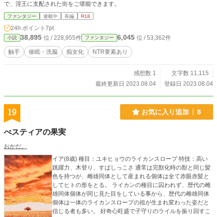
で、淫王に支配された街をご堪能できます。
ファンタジー
連載中
長編
R18
24h.ポイント
7pt
38,895
6,045
位 / 228,955件
位 / 53,362件
小説
ファンタジー
触手
催眠・洗脳
痴女化
NTR要素あり
感想数 1
文字数 11,115
最終更新日 2023.08.04
登録日 2023.08.04
19
お気に入り追加
8
べスティアの果実
おかだ。
イア(8歳) 種目：ユキヒョウのライカンスロープ 特技：高い
跳躍力、木登り、すばしっこさ 通常は完獣化時の獣と同じ髪
色を持つが、雌雄同体として産まれる個体は全て赤眼赤髪と
してヒトの形をとる。 ライカンの種目に囚われず、歴代の雌
雄同体個体が同じ見た目をしている事から、歴代の雌雄同体
個体は一体のライカンスロープの祖が生まれ変わった姿だと
信じる者も多い。 好奇心旺盛で子守りのライルを振り回すこ