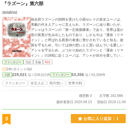
『ラズーン』第六部
segakiyui
統合府ラズーンの招聘を受けた小国セレドの皇女ユーノは、
美貌の付き人アシャに支えられ、ラズーンに辿り着いたが、
アシャはラズーンの『第一正統後継者』であり、世界は遥か
昔の装置が生み出したものであり、しかも今は『運命（リマ
イン）』と呼ばれる異形の者達に脅かされていると知る。故
国を守るため、引いては姉の想い人と思い込んでいる愛しい
アシャを守るため、ぶつかり始めたラズーンと『運命（リマ
イン）』の決戦に赴くユーノは、アシャが自分を愛している
ことを知らない。アシャもまた、ユーノを守る誓いのために
ファンタジー
完結
長編
R15
想いを告げることができない。2人の想いが重なり合うことは
24h.ポイント
0pt
あるのか。
229,021
53,356
位 / 229,021件
位 / 53,356件
小説
ファンタジー
ファンタジー
女主人公
両片想い
世界大戦
感想数 0
文字数 182,986
最終更新日 2020.09.23
登録日 2019.11.09
9
お気に入り追加
1