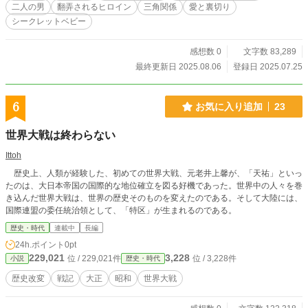
なります。Ver.1の「導く者に祝福を、照らす者には口づけ
二人の男
翻弄されるヒロイン
三角関係
愛と裏切り
を ～見捨てられた伯爵夫人は高利貸しの愛で再び輝く～」h
シークレットベビー
ttps://www.alphapolis.co.jp/novel/186501789/882891036と直
接的な関連はありませんが、こちらもお読み頂けると嬉しい
です。
感想数 0
文字数 83,289
最終更新日 2025.08.06
登録日 2025.07.25
6
お気に入り追加
23
世界大戦は終わらない
Ittoh
歴史上、人類が経験した、初めての世界大戦、元老井上馨が、「天祐」といっ
たのは、大日本帝国の国際的な地位確立を図る好機であった。世界中の人々を巻
き込んだ世界大戦は、世界の歴史そのものを変えたのである。そして大陸には、
国際連盟の委任統治領として、「特区」が生まれるのである。
歴史・時代
連載中
長編
24h.ポイント
0pt
229,021
3,228
位 / 229,021件
位 / 3,228件
小説
歴史・時代
歴史改変
戦記
大正
昭和
世界大戦