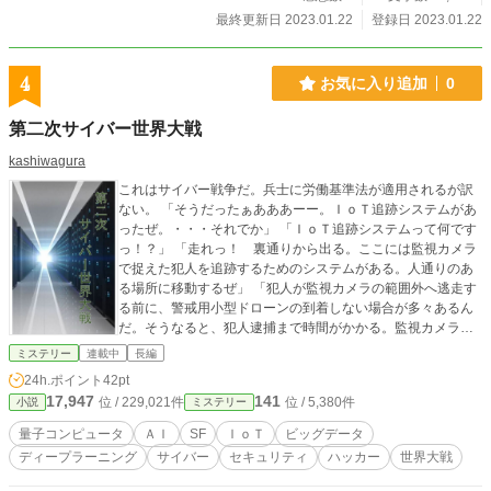
最終更新日 2023.01.22
登録日 2023.01.22
4
お気に入り追加
0
第二次サイバー世界大戦
kashiwagura
これはサイバー戦争だ。兵士に労働基準法が適用されるが訳
ない。 「そうだったぁあああーー。ＩｏＴ追跡システムがあ
ったぜ。・・・それでか」 「ＩｏＴ追跡システムって何です
っ！？」 「走れっ！ 裏通りから出る。ここには監視カメラ
で捉えた犯人を追跡するためのシステムがある。人通りのあ
る場所に移動するぜ」 「犯人が監視カメラの範囲外へ逃走す
る前に、警戒用小型ドローンの到着しない場合が多々あるん
だ。そうなると、犯人逮捕まで時間がかかる。監視カメラが
ある場所で、犯人が所持しているＩｏＴ機器構成を特定して
ミステリー
連載中
長編
おくんだ。全く同じ構成のＩｏＴ機器を持っている人なん
24h.ポイント
42pt
て、まずいねーからな。それに監視カメラのない場所でもＩ
17,947
141
位 / 229,021件
位 / 5,380件
小説
ミステリー
ｏＴ機器へは給電されるし、ＬＰＷＡだから、山奥にでも行
かない限り捕捉できるぜ」 「なるほど・・・良く考えてある
量子コンピュータ
ＡＩ
SF
ＩｏＴ
ビッグデータ
システムじゃん。目的達成のため、在り物だけで必要十分な
ディープラーニング
サイバー
セキュリティ
ハッカー
世界大戦
構成に仕上げてる」 「ああ、オレが企画したんだぜ。スゲー
だろっ！」 「アンタが企画したシステムに、アンタが足すく