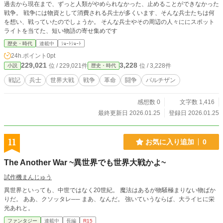
過去から現在まで、ずっと人類がやめられなかった、止めることができなかった
戦争。 戦争には物資として消費される兵士が多くいます、そんな兵士たちは何
を想い、戦っていたのでしょうか。 そんな兵士やその周辺の人々ににスポット
ライトを当てた、短い物語の寄せ集めです
歴史・時代
連載中
ｼｮｰﾄｼｮｰﾄ
24h.ポイント
0pt
229,021
3,228
位 / 229,021件
位 / 3,228件
小説
歴史・時代
戦記
兵士
世界大戦
戦争
革命
闘争
パルチザン
感想数 0
文字数 1,416
最終更新日 2026.01.25
登録日 2026.01.25
11
お気に入り追加
0
The Another War ~異世界でも世界大戦かよ~
試作機まんじゅう
異世界といっても、中世ではなく20世紀。 魔法はあるが物騒極まりない物ばか
りだ。 ああ、クソッタレ── まあ、なんだ。 強いていうならば、大ライヒに栄
光あれと。
ファンタジー
連載中
長編
R15