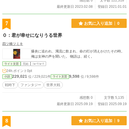
感想数 0
文字数 122,318
最終更新日 2023.02.08
登録日 2021.01.01
7
お気に入り追加
0
０：君が幸せになりうる世界
四ツ橋ツミキ
爆炎に追われ、濁流に飲まれ、命の灯が消えかけたその時。
俺は女神の声を聞いた。 物語は、続く。
ライト文芸
完結
ｼｮｰﾄｼｮｰﾄ
24h.ポイント
0pt
229,021
9,598
位 / 229,021件
位 / 9,598件
小説
ライト文芸
戦時下
ファンタジー
世界大戦
感想数 0
文字数 5,135
最終更新日 2025.09.19
登録日 2025.09.19
8
お気に入り追加
9