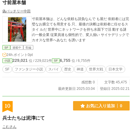
寸前屋本舗
偽バッチリー中田
寸前屋本舗は、どんな依頼も請負なんで も屋だ 依頼者には完
璧なお膳立てを用意する 只、最後の決断は依頼者に任せるス
タイ ルだ 世界中にネットワークを持ち水面下で活 動する謎
の一般企業 従業員達も個性的で、変人揃い サイケデリックで
カオスな世界へあなた を誘います
SF
連載中
長編
24h.ポイント
0pt
229,021
6,755
位 / 229,021件
位 / 6,755件
小説
SF
SF
ファンタジー小説
スパイ
歴史
神道
世界大戦
日本文学
感想数 0
文字数 45,475
最終更新日 2025.03.04
登録日 2025.02.21
10
お気に入り追加
0
兵士たちは泥濘にて
こむさん