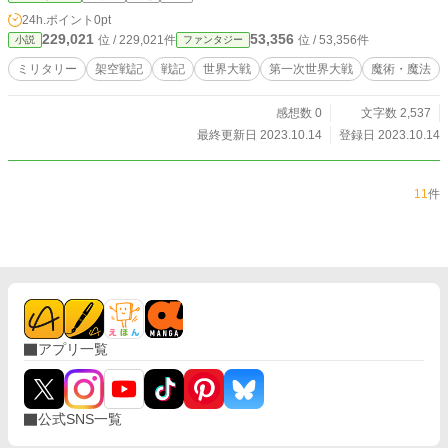
24h.ポイント
0pt
229,021
53,356
位 / 229,021件
位 / 53,356件
小説
ファンタジー
ミリタリー
架空戦記
戦記
世界大戦
第一次世界大戦
魔術・魔法
感想数 0
文字数 2,537
最終更新日 2023.10.14
登録日 2023.10.14
11
件
アプリ一覧
公式SNS一覧