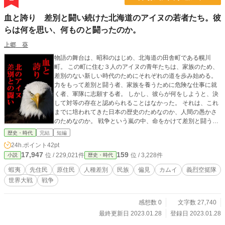
血と誇り 差別と闘い続けた北海道のアイヌの若者たち。彼
らは何を思い、何ものと闘ったのか。
上郷 葵
物語の舞台は、昭和のはじめ、北海道の田舎町である幌川
町。 この町に住む３人のアイヌの青年たちは、家族のため、
差別のない新しい時代のためにそれぞれの道を歩み始める。
力をもって差別と闘う者、家族を養うために危険な仕事に就
く者、軍隊に志願する者。 しかし、彼らが何をしようと、決
して対等の存在と認められることはなかった。 それは、これ
までに培われてきた日本の歴史のためなのか、人間の愚かさ
のためなのか。 戦争という嵐の中、命をかけて差別と闘う道
を選んだ青年たちは、いったい何ものと闘ったのか。 そし
歴史・時代
完結
短編
て、闘うことで残されたものとは何だったのか。 日本に呑み
24h.ポイント
42pt
込まれたアイヌの苦闘、果たしてどれだけの人が知っている
17,947
159
位 / 229,021件
位 / 3,228件
小説
歴史・時代
だろうか。
蝦夷
先住民
原住民
人種差別
民族
偏見
カムイ
義烈空挺隊
世界大戦
戦争
感想数 0
文字数 27,740
最終更新日 2023.01.28
登録日 2023.01.28