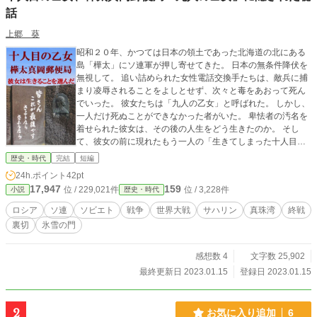
話
上郷 葵
昭和２０年、かつては日本の領土であった北海道の北にある
島「樺太」にソ連軍が押し寄せてきた。 日本の無条件降伏を
無視して。 追い詰められた女性電話交換手たちは、敵兵に捕
まり凌辱されることをよしとせず、次々と毒をあおって死ん
でいった。 彼女たちは「九人の乙女」と呼ばれた。 しかし、
一人だけ死ぬことができなかった者がいた。 卑怯者の汚名を
着せられた彼女は、その後の人生をどう生きたのか。 そし
て、彼女の前に現れたもう一人の「生きてしまった十人目」
人間の命が空気より軽い。 そんな時代をたった一人、生き残
歴史・時代
完結
短編
ってしまった者の声に耳を傾けてください。
24h.ポイント
42pt
17,947
159
位 / 229,021件
位 / 3,228件
小説
歴史・時代
ロシア
ソ連
ソビエト
戦争
世界大戦
サハリン
真珠湾
終戦
裏切
氷雪の門
感想数 4
文字数 25,902
最終更新日 2023.01.15
登録日 2023.01.15
2
お気に入り追加
6