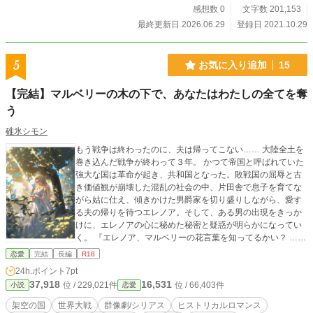
われてんじゃんよっ！」 「おおーっと、結構優秀だったんで
感想数 0
文字数 201,153
すね。警察庁の官僚としてはっ！」 「解決策を提示してくだ
最終更新日 2026.06.29
登録日 2021.10.29
さいっ！」 「オレの優秀さは、警察庁だけでなく量子計算情
報処理省でも発揮してやるぜ。もう戻れないなら、ここでも
実績を残してやるからな。それとさ、運動も優秀なんだぜ」
5
お気に入り追加
15
「あ～・・・ちょっと待ってぇ～。アタシの為の盾がぁああ
あ」 「盾ってオレの事か？」 「違いましたぁ～・・・アタシ
【完結】マルベリーの木の下で、あなたはわたしの全てを奪
の騎士ですぅ～」 「香奈ネー。騎士は選ぶべきだよっ！ 肉
う
壁にしかならないじゃん」 「オレは肉壁じゃねぇええええ
え」 ----------------------------------------------------------------------------
碓氷シモン
-------------------------------------- 近未来。 量子コンピューターの
圧倒的な演算能力とＡＩ（人工知能）が人類の生活を変え
もう戦争は終わったのに、夫は帰ってこない…… 大陸全土を
た。 世界のコンピューターがネットワークに繋がった今、戦
巻き込んだ戦争が終わって３年。 かつて帝国と呼ばれていた
争は物理的な攻撃だけはなくなった。 サイバー戦争は、サイ
強大な国は革命が起き、共和国となった。敗戦国の屈辱と古
バー空間だけでなく、人の社会生活や生命に関わる。 第一次
き価値観が崩壊した混乱の社会の中、片田舎で息子を育てな
サイバー世界大戦から２２年後。世界は益々コンピューター
がら姑に仕え、傾きかけた男爵家を切り盛りしながら、愛す
が不可欠となり、サイバー空間の安寧は、世界平和と不可分
る夫の帰りを待つエレノア。そして、ある男の出現をきっか
になっていた。 これは日本発の第二次サイバー世界大戦を防
けに、エレノアの心に秘めた秘密と疑惑が明らかになってい
ぐべく、真田圭と児玉孝一が活躍・・・ではなく右往左往す
く。 『エレノア、マルベリーの花言葉を知ってるかい？ ……
る物語である。
共に死のう、だ。』 最後にエレノアがたどり着いた真実と
恋愛
完結
長編
R18
は。 ※エブリスタ、ムーンライトノベルズ、Tales、ネオペー
24h.ポイント
7pt
ジでも公開しています。 ※あまり過激な残虐表現、性的表現
37,918
16,531
位 / 229,021件
位 / 66,403件
小説
恋愛
はありませんが、該当すると思われるエピソードには末尾に
「＊」を付けています。 ※大陸の恋三部作シリーズ Ver.2と
架空の国
世界大戦
群像劇/シリアス
ヒストリカルロマンス