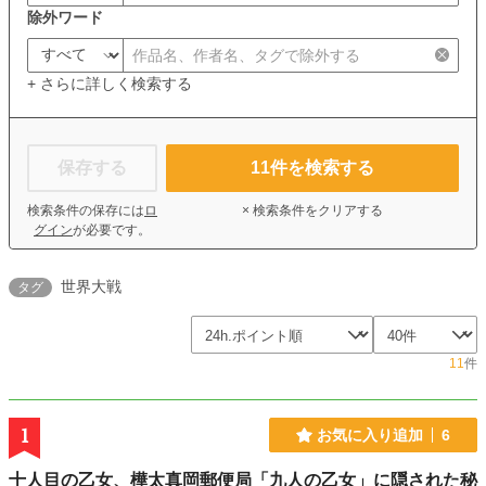
除外ワード
+ さらに詳しく検索する
保存する
11
件を検索する
検索条件の保存には
ロ
× 検索条件をクリアする
グイン
が必要です。
世界大戦
タグ
11
件
1
お気に入り追加
6
十人目の乙女、樺太真岡郵便局「九人の乙女」に隠された秘