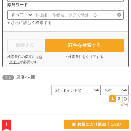
除外ワード
+ さらに詳しく検索する
保存する
67
件を検索する
検索条件の保存には
ロ
× 検索条件をクリアする
グイン
が必要です。
悪魔×人間
タグ
1
2
67
件
1
お気に入り追加
1,627