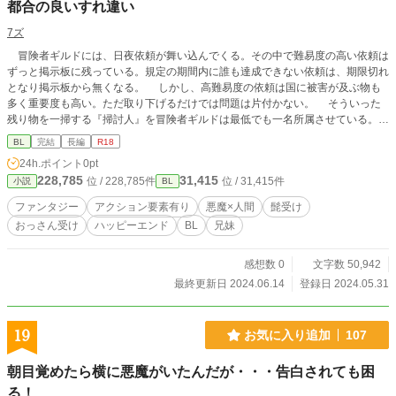
都合の良いすれ違い
7ズ
冒険者ギルドには、日夜依頼が舞い込んでくる。その中で難易度の高い依頼は
ずっと掲示板に残っている。規定の期間内に誰も達成できない依頼は、期限切れ
となり掲示板から無くなる。 しかし、高難易度の依頼は国に被害が及ぶ物も
多く重要度も高い。ただ取り下げるだけでは問題は片付かない。 そういった
残り物を一掃する『掃討人』を冒険者ギルドは最低でも一名所属させている。
メルデンディア王国の掃討人・スレーブはとある悪魔と交わした契約の対価の
BL
完結
長編
R18
為に大金を稼いでいる。 足りない分は身体を求められる。 悪魔は知らな
24h.ポイント
0pt
い。 スレーブにとってその補填行為が心の慰めになっている事を。 ーーーー
228,785
31,415
位 / 228,785件
位 / 31,415件
小説
BL
ーーーーーーーーー 心すれ違う人間と悪魔の異種間BL 美形の万能悪魔×歴
戦の中年拳闘士 ※この物語は、法律・法令に反する行為を容認・推奨するも
ファンタジー
アクション要素有り
悪魔×人間
髭受け
のではありません。※
おっさん受け
ハッピーエンド
BL
兄妹
感想数 0
文字数 50,942
最終更新日 2024.06.14
登録日 2024.05.31
19
お気に入り追加
107
朝目覚めたら横に悪魔がいたんだが・・・告白されても困
る！