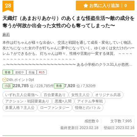
28
お気に入り追加
0
天織灯（あまおりあかり）のあくまな怪盗生活〜敵の成分を
奪うが何故か出会った女性の心も奪ってしまった〜
麻莉
本作は灯ちゃんが様々な出会い、交流と戦闘を通して成長・変化していく物語。
友だちになった女の子が灯ちゃんに夢中になっていく。ゆくゆくは女だけのハー
レム？ができるかも。 灯ちゃんは時々、性格や言動が一変する体質。 ～～～～
～～～～～～～～～～～～～～～～～～～～
～〜〜〜〜〜〜〜〜〜〜〜〜〜〜〜〜〜〜〜 ある小学校のクラス31人が忽然
と、姿を消した。 10年後の現代社会では、〈〈怪人人形ソドールがあなたの願
青春
連載中
長編
R15
いを叶えます〉〉の都市伝説が民衆に広まりつつある。それと同時に動植物と無
24h.ポイント
0pt
機物が融合した人間サイズの怪人が出没し欲望の限り暴れ回っていた。 そんな
228,785
7,920
位 / 228,785件
位 / 7,920件
小説
青春
謎の怪人【ソドール】を人知れず退治しているのは怪盗で高校2年生の天織灯
（あまおりあかり）。灯は「クラス30人が人体実験で異形の怪物になり、蒸発
いずれ主人公最強へ
百合要素あり
女性主人公
オリジナル兵器
して1体の怪物から人形が2個出現した」という記憶以外、過去の記憶を失って
アクション・戦闘要素あり
悪魔×人間
アイテム争奪戦
いる。そんな灯には、灯がない記憶を保持している別人格の2人、悪魔であり相
多重人格？主人公
ローファンタジー
怪物とのバトル
棒兼師匠でもあるクロと科学者の天織璃子（りこ）と暮らしている。灯は「みん
なの魂だけでも救う」の使命のもと60体のソドール成分を回収している。戦闘
中は採取した能力をマガジン型アイテムに変換し、自身を強化して日夜、戦って
感想数 0
文字数 7,995
いた。 そして、少女は自分の運命を変えた者と手を貸した悪魔7体を潰すと誓
最終更新日 2023.02.18
登録日 2023.02.16
う。 「貴方の成分、頂きます！」 ～1年という限られた時間をお過ごしてくだ
さい～