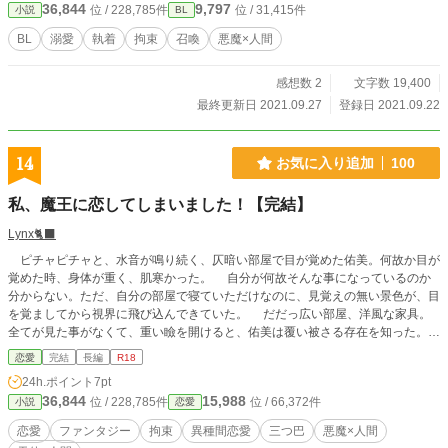
36,844
9,797
位 / 228,785件
位 / 31,415件
小説
BL
BL
溺愛
執着
拘束
召喚
悪魔×人間
感想数 2
文字数 19,400
最終更新日 2021.09.27
登録日 2021.09.22
14
お気に入り追加
100
私、魔王に恋してしまいました！【完結】
Lynx🐈‍⬛
ピチャピチャと、水音が鳴り続く、仄暗い部屋で目が覚めた佑美。何故か目が
覚めた時、身体が重く、肌寒かった。 自分が何故そんな事になっているのか
分からない。ただ、自分の部屋で寝ていただけなのに、見覚えの無い景色が、目
を覚ましてから視界に飛び込んできていた。 だだっ広い部屋、洋風な家具。
全てが見た事がなくて、重い瞼を開けると、佑美は覆い被さる存在を知った。
しかも、その存在は佑美を犯していて………。 ＊♡はHシーンです 卑猥表
恋愛
完結
長編
R18
現多めだと思います………終盤は閲覧注意www
24h.ポイント
7pt
36,844
15,988
位 / 228,785件
位 / 66,372件
小説
恋愛
恋愛
ファンタジー
拘束
異種間恋愛
三つ巴
悪魔×人間