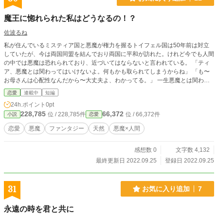
魔王に惚れられた私はどうなるの！？
佐波るね
私が住んでいるミスティア国と悪魔が権力を握るトイフェル国は50年前は対立
していたが、今は両国同盟を結んでおり両国に平和が訪れた。けれど今でも人間
の中では悪魔は恐れられており、近づいてはならないと言われている。 「ティ
ア、悪魔とは関わってはいけないよ。何もかも取られてしまうからね」 「も〜
お母さんは心配性なんだから〜大丈夫よ、わかってる。」 一生悪魔とは関わら
ないと思ってたのに、 「率直にいう。ティアに惚れた。おれと結婚してくれ」
恋愛
連載中
短編
なんで魔王にプロポーズされてるのー！！！！！！！！！！
24h.ポイント
0pt
228,785
66,372
位 / 228,785件
位 / 66,372件
小説
恋愛
恋愛
悪魔
ファンタジー
天然
悪魔×人間
感想数 0
文字数 4,132
最終更新日 2022.09.25
登録日 2022.09.25
31
お気に入り追加
7
永遠の時を君と共に