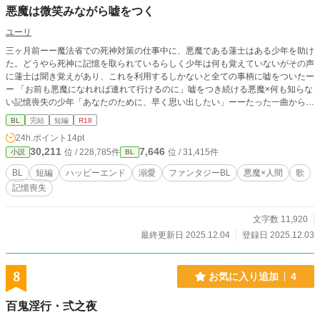
悪魔は微笑みながら嘘をつく
ユーリ
三ヶ月前ーー魔法省での死神対策の仕事中に、悪魔である蓮士はある少年を助け
た。どうやら死神に記憶を取られているらしく少年は何も覚えていないがその声
に蓮士は聞き覚えがあり、これを利用するしかないと全ての事柄に嘘をついたー
ー 「お前も悪魔になれれば連れて行けるのに」嘘をつき続ける悪魔×何も知らな
い記憶喪失の少年「あなたのために、早く思い出したい」ーーたった一曲から始
まった悪魔の恋。だから悪魔は微笑みながら嘘をつく。
BL
完結
短編
R18
24h.ポイント
14pt
30,211
7,646
位 / 228,785件
位 / 31,415件
小説
BL
BL
短編
ハッピーエンド
溺愛
ファンタジーBL
悪魔×人間
歌
記憶喪失
文字数 11,920
最終更新日 2025.12.04
登録日 2025.12.03
8
お気に入り追加
4
百鬼淫行・弍之夜