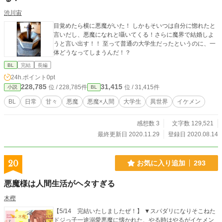
渋川宙
目覚めたら横に悪魔がいた！ しかもそいつは自分に惚れたと
言いだし、悪魔になれと囁いてくる！さらに魔界で結婚しよ
うと言い出す！！ 至って普通の大学生だったというのに、一
体どうなってしまうんだ！？
BL
完結
長編
24h.ポイント
0pt
228,785
31,415
位 / 228,785件
位 / 31,415件
小説
BL
BL
日常
甘々
悪魔
悪魔×人間
大学生
異世界
イケメン
感想数 3
文字数 129,521
最終更新日 2020.11.29
登録日 2020.08.14
20
お気に入り追加
293
悪魔様は人間生活がヘタすぎる
木樫
【5/14 完結いたしましたぜ！】 ▼スパダリになりそこねた
ドジっ子一途溺愛悪魔に懐かれた、やる時はやるがイケメン