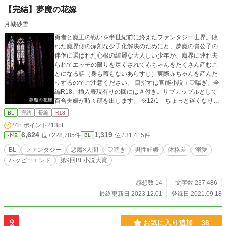
【完結】夢魔の花嫁
月城砂雪
勇者と魔王の戦いを半世紀前に終えたファンタジー世界。敗
れた魔界側の深刻な少子化解決のためにと、夢魔の貴公子の
伴侶に選ばれた心根の綺麗な大人しい少年が、魔界に連れ去
られてエッチの限りを尽くされて赤ちゃんをたくさん産むこ
とになる話（身も蓋もないあらすじ）実際赤ちゃんを産んだ
りするのでご注意ください。 目指すは官能小説＋♡喘ぎ。全
編R18、挿入表現有りの回には＃付き。サブカップルとして
百合夫婦が時々顔を出します。 ※12/1 ちょっと遅くなりま
したが、番外編完結しました(´▽｀)久し振りで楽しかったで
BL
完結
長編
R18
す！ ご愛顧ありがとうございました。二人をイチャコラさせ
24h.ポイント
213pt
たくなったらまた更新します。
6,624
1,319
位 / 228,785件
位 / 31,415件
小説
BL
BL
ファンタジー
悪魔×人間
♡喘ぎ
男性妊娠
体格差
溺愛
ハッピーエンド
第9回BL小説大賞
感想数 14
文字数 237,486
最終更新日 2023.12.01
登録日 2021.09.18
2
お気に入り追加
36