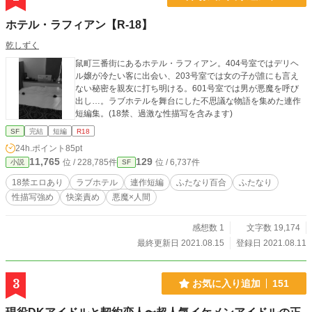
ホテル・ラフィアン【R-18】
乾しずく
鼠町三番街にあるホテル・ラフィアン。404号室ではデリヘ
ル嬢が冷たい客に出会い、203号室では女の子が誰にも言え
ない秘密を親友に打ち明ける。601号室では男が悪魔を呼び
出し…。ラブホテルを舞台にした不思議な物語を集めた連作
短編集。(18禁、過激な性描写を含みます)
SF
完結
短編
R18
24h.ポイント
85pt
11,765
129
位 / 228,785件
位 / 6,737件
小説
SF
18禁エロあり
ラブホテル
連作短編
ふたなり百合
ふたなり
性描写強め
快楽責め
悪魔×人間
感想数 1
文字数 19,174
最終更新日 2021.08.15
登録日 2021.08.11
3
お気に入り追加
151