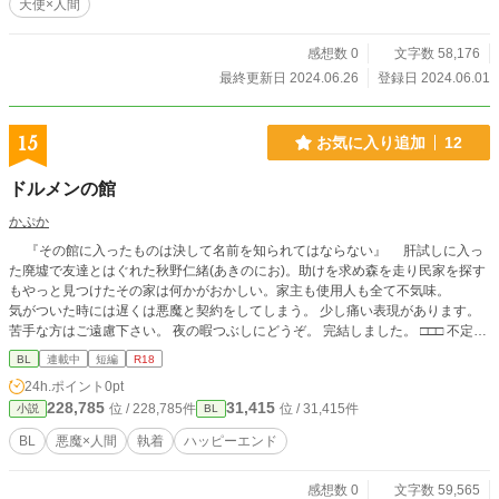
天使×人間
感想数 0
文字数 58,176
最終更新日 2024.06.26
登録日 2024.06.01
15
お気に入り追加
12
ドルメンの館
かぷか
『その館に入ったものは決して名前を知られてはならない』 肝試しに入っ
た廃墟で友達とはぐれた秋野仁緒(あきのにお)。助けを求め森を走り民家を探す
もやっと見つけたその家は何かがおかしい。家主も使用人も全て不気味。
気がついた時には遅くは悪魔と契約をしてしまう。 少し痛い表現があります。
苦手な方はご遠慮下さい。 夜の暇つぶしにどうぞ。 完結しました。 □□□ 不定期
更新です。 修正しながら書きます。ご迷惑をおかけしますがすみません。
BL
連載中
短編
R18
24h.ポイント
0pt
228,785
31,415
位 / 228,785件
位 / 31,415件
小説
BL
BL
悪魔×人間
執着
ハッピーエンド
感想数 0
文字数 59,565