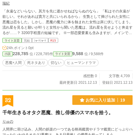
瑞紀
「永遠などいらない。其方を先に逝かせねばならぬのなら」 「私はその永遠が
欲しい。それがあれば貴方と共にいられるから」 生贄として捧げられた女性に
悪魔は恋をした。しかし、悪魔の魔力に体を蝕まれた女性は床に伏してしまう。
流れ星を見ると願いが叶うと女性から聞いた悪魔は、流れ星を見せようと奔走す
るが……？ 3200字程度の短編です。 ※一部恋愛要素も含みますが、メインでは
ありません。ヒューマンドラマに近いと思います。 ※死ネタを含みます。ご注
ライト文芸
完結
ｼｮｰﾄｼｮｰﾄ
R15
意ください。 ※お題「君との永遠」「流れ星」から書いたものです。
24h.ポイント
0pt
228,785
9,588
位 / 228,785件
位 / 9,588件
小説
ライト文芸
悪魔×人間
死ネタあり
切ない
ヒューマンドラマ
感想数 0
文字数 4,709
最終更新日 2021.12.13
登録日 2021.12.13
32
お気に入り追加
19
千年生きるオタク悪魔、推し俳優のスマホを拾う。
りゅの
人間界に溶け込み、人間の娯楽の一つである映画鑑賞やドラマ鑑賞にどっぷりハ
マった(いわゆるオタク)悪魔は、ある日最推しの携帯を拾ってしまう。