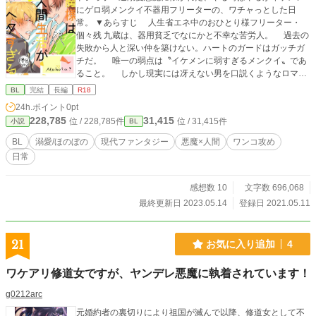
にゲロ弱メンクイ不器用フリーターの、ワチャっとした日
常。 ▼あらすじ 人生省エネ中のおひとり様フリーター・
個々残 九蔵は、器用貧乏でなにかと不幸な苦労人。 過去の
失敗から人と深い仲を築けない。ハートのガードはガッチガ
チだ。 唯一の弱点は〝イケメンに弱すぎるメンクイ〟であ
ること。 しかし現実には冴えない男を口説くようなロマン
ス系イケメンなど現れるはずもなく、九蔵は毎日乙女ゲーム
BL
完結
長編
R18
のイケメンを愛でてはバイトをする代わり映えのしない日々
24h.ポイント
0pt
を送っていた。 そんなある日。 九蔵の部屋を朝っぱらか
228,785
31,415
位 / 228,785件
位 / 31,415件
小説
BL
ら破壊した常識知らずのぶっとび悪魔・ニューイがやってき
て── 『ぜ、前世からずっと好きでした！ 結婚を前提に、
BL
溺愛/ほのぼの
現代ファンタジー
悪魔×人間
ワンコ攻め
私に魂をくださいッ！』 「お引き取りください」 ──この
日常
悪魔、顔が好みすぎる！ 対人関係が不器用なフリーターと
物理的に不器用な悪魔という噛み合わない二人が送るドタバ
タ同居ラブコメディな、日常系ＢＬ開幕。 ▼個々残九蔵（2
感想数 10
文字数 696,068
4） 趣味・乙女ゲーなメンクイフリーター。だいたいなん
最終更新日 2023.05.14
登録日 2021.05.11
でもできる便利な男前。 コミュ障オタク超絶シャイ。恥ず
かしいと死ぬ。照れても死ぬ。ハートのガードが金庫並みな
ため、人付き合いがとても下手くそ。 ▼ニューイ（？） 超
21
お気に入り追加
4
絶一途でゲロ甘溺愛属性なポカポカ系悪魔。 人間擬態モー
ドがド美形王子様。中身はドジっ子犬。本人は真面目に頑張
ワケアリ修道女ですが、ヤンデレ悪魔に執着されています！
っている。 九蔵に叱られると泣く。九蔵が好きすぎてしば
しば暴走する。俗世に疎い。隙あらば九蔵を堕落させようと
g0212arc
している。
元婚約者の裏切りにより祖国が滅んで以降、修道女として不