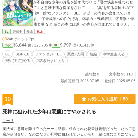
が不自由な少年の片足を治す代わりに「君の快楽を味わわせ
て」と意味不明な提案をされて――。 "異"を知る者同士の"下
僕×下僕"なファンタジーBL。 ※以下の内容が含まれていま
す。 ①未成年への性的行為、②暴力・残虐表現、③差別・侮
蔑表現 など ※この本には以下の内容が含まれていません。
①タイトルのような和風要素、②恋愛感情、③イチャイチャ
BL
連載中
長編
R18
甘々 など ※性描写がございますので苦手な方はご注意くださ
24h.ポイント
7pt
い。 ①♡喘ぎ、②催淫、③暗示、④不感気味(受)、⑤攻めフ
36,844
9,797
位 / 228,785件
位 / 31,415件
小説
BL
ェラ ♡喘ぎ…行為中の一部でのみ使用。下品な喘ぎや呼称は
ない(つもり)です。 何でも許せる方向けです
BL
BL/R-18
ファンタジーBL
悪魔×人間
短編
中学生主人公
契約(主従)関係
♡喘ぎたまにあり
感想数 0
文字数 93,113
最終更新日 2026.07.05
登録日 2025.05.05
10
お気に入り追加
50
死神に狙われた少年は悪魔に甘やかされる
ユーリ
魔法省に悪魔が降り立ったーー世話係に任命された花音は憂鬱だった。だって悪
魔が胡散臭い。なのになぜか死神に狙われているからと一緒に住むことになり…