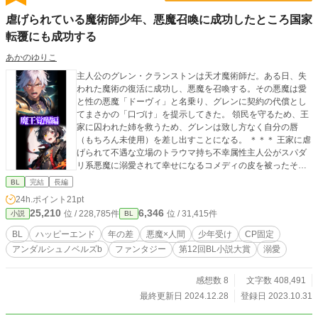
虐げられている魔術師少年、悪魔召喚に成功したところ国家
転覆にも成功する
あかのゆりこ
主人公のグレン・クランストンは天才魔術師だ。ある日、失
われた魔術の復活に成功し、悪魔を召喚する。その悪魔は愛
と性の悪魔「ドーヴィ」と名乗り、グレンに契約の代償とし
てまさかの「口づけ」を提示してきた。 領民を守るため、王
家に囚われた姉を救うため、グレンは致し方なく自分の唇
（もちろん未使用）を差し出すことになる。 ＊＊＊ 王家に虐
げられて不遇な立場のトラウマ持ち不幸属性主人公がスパダ
リ系悪魔に溺愛されて幸せになるコメディの皮を被ったそこ
そこシリアスなお話です。 ・ハピエン ・CP左右固定（リバ
BL
完結
長編
ありません） ・三角関係及び当て馬キャラなし（相手違いあ
24h.ポイント
21pt
りません） です。 べろちゅーすらないキスだけの健全ピュア
25,210
6,346
位 / 228,785件
位 / 31,415件
小説
BL
ピュアなお付き合いをお楽しみください。 *** 2024.10.18 第
二章開幕にあたり、第一章の2話～3話の間に加筆を行いまし
BL
ハッピーエンド
年の差
悪魔×人間
少年受け
CP固定
た。小数点付きの話が追加分ですが、別に読まなくても問題
アンダルシュノベルズb
ファンタジー
第12回BL小説大賞
溺愛
はありません。
感想数 8
文字数 408,491
最終更新日 2024.12.28
登録日 2023.10.31