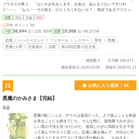
ァウヌスが救う。 「なにかお礼をします。お金は、あんまりないですけれ
ど⋯⋯」 「なら⋯⋯その血を、ひとくちくれないか？」 処女であるマリエッタ
の体液はひとくちすすっただけで甘く、ファウヌスの官能を誘った。無邪気で清
恋愛
完結
長編
R18
らかなマリエッタに快楽を教えるごとに、シスターであるマリエッタに溺れてい
24h.ポイント
7pt
く淫魔ファウヌス。 「こんな女の子、手放せるわけない」 確信したファウヌス
36,844
15,988
位 / 228,785件
位 / 66,372件
小説
恋愛
は、マリエッタを追いかけるようになる。 ※「小説家になろう」にて同タイト
ルで掲載しています。本連載では表現の修正、加筆、展開の修正を行っていま
恋愛
ハッピーエンド
ファタール
シスター
聖女
悪魔
す。
悪魔×人間
言葉責め
溺愛
第19回恋愛小説大賞
感想数 0
文字数 188,671
最終更新日 2026.03.09
登録日 2026.01.21
12
お気に入り追加
66
悪魔のかみさま【完結】
米派
悪魔×後にショタ。デウスは退屈だった。人で遊ぶことも快楽
を貪ることにも飽きていた。そんな時に、路地裏でみすぼら
しい黒の子供を見つけたのだ。退屈しのぎに四肢を引き千切
って遊んでやろうと思った。乱暴に腕を掴んで、力任せに引
っ張ろうとするデウスに子供の手が触れる。「かみさま」