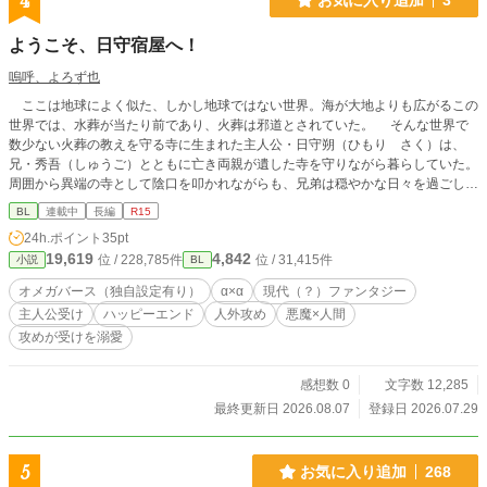
4
ます。 BADルートはシオンの過去編終了から分岐してます。
ハッピールートは桃の思い出からそのままお読みください。B
ようこそ、日守宿屋へ！
ADエンドルートはこれから更新していきます ムーンライト
ノベルスにも同じものを連載しています。
嗚呼、よろず也
ここは地球によく似た、しかし地球ではない世界。海が大地よりも広がるこの
世界では、水葬が当たり前であり、火葬は邪道とされていた。 そんな世界で
数少ない火葬の教えを守る寺に生まれた主人公・日守朔（ひもり さく）は、
兄・秀吾（しゅうご）とともに亡き両親が遺した寺を守りながら暮らしていた。
周囲から異端の寺として陰口を叩かれながらも、兄弟は穏やかな日々を過ごして
いた。 しかし朔の修学旅行先の寺で、穢れた闇物に遭遇したことをきっかけ
BL
連載中
長編
R15
にその日常は崩れ去る。守護師、守護連盟、そして悪魔――。朔は世界を揺るが
24h.ポイント
35pt
す運命へと巻き込まれていく。 ※不定期に投稿します。 ※2作品目です。 ※セ
19,619
4,842
位 / 228,785件
位 / 31,415件
小説
BL
ンシティブ、グロテスクなどの表現がある回に◇（R15）か◆(R18?)をつけま
す。 拙いところがあると思いますが、これからもっと多くの人を感動させられ
オメガバース（独自設定有り）
α×α
現代（？）ファンタジー
るような文章を書けるように実地で学んでいきたいと思います。どうぞ、お手柔
主人公受け
ハッピーエンド
人外攻め
悪魔×人間
らかに。
攻めが受けを溺愛
感想数 0
文字数 12,285
最終更新日 2026.08.07
登録日 2026.07.29
5
お気に入り追加
268