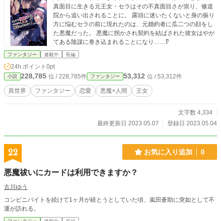
真面目に生きる元王女・セラはその不真面目さが祟り、修道
院から追い出されることに。 露頭に迷いたくないと身の振り
方に悩むセラの前に現れたのは、元婚約者に瓜二つの顔をし
た悪魔だった。 悪魔に拐かされ契約を結ばされた彼女はやが
てある陰謀に巻き込まれることになり……⁉
ファンタジー
連載中
長編
24h.ポイント
0pt
228,785
53,312
位 / 228,785件
位 / 53,312件
小説
ファンタジー
異世界
ファンタジー
恋愛
悪魔×人間
王女
文字数 4,334
最終更新日 2023.05.07
登録日 2023.05.04
22
お気に入り追加
0
悪魔祓いにカードは利用できますか？
古川ゆう
コンビニバイトを続けて1ヶ月が経とうとしていた頃、嵐田蒼助に突如として不
運が訪れる。