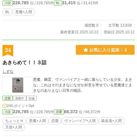
228,785
31,415
位 / 228,785件
位 / 31,415件
小説
BL
BL
悪魔×人間
感想数 0
文字数 13,839
最終更新日 2025.10.22
登録日 2025.10.12
24
お気に入り追加
2
あきらめて！！３話
しずな
悪魔、幽霊、ヴァンパイアと一緒に暮らしている少女、まき
な。これはそのまきなになぜか好意を寄せている悪魔達とま
きなのありえない日常の物語。
恋愛
連載中
短編
24h.ポイント
0pt
228,785
66,372
位 / 228,785件
位 / 66,372件
小説
恋愛
ちょっとＨ
悪魔×人間
恋愛
ヴァンパイア×人間
吸血鬼×人間
天使×人間