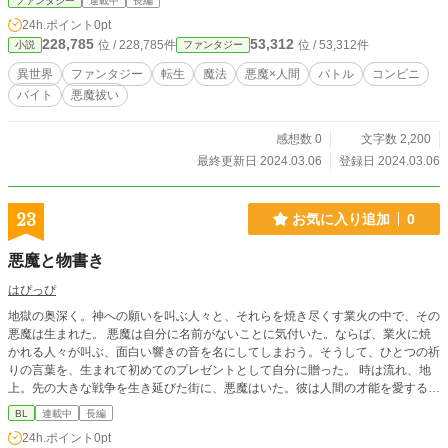
ファンタジー
連載中
長編
24h.ポイント
0pt
228,785
53,312
位 / 228,785件
位 / 53,312件
小説
ファンタジー
異世界
ファンタジー
転生
魔法
悪魔×人間
バトル
コンビニ
バイト
悪魔祓い
感想数 0
文字数 2,200
最終更新日 2024.03.06
登録日 2024.03.06
23
お気に入り追加
0
悪魔と物書き
はぴっぴ
地獄の奥深く。神への願いを叫ぶ人々と、それらを焼き尽くす業火の中で、その
悪魔は生まれた。 悪魔は自分に名前がないことに気付いた。ならば、業火に焼
かれる人々が叫ぶ、面白い響きの音を名にしてしまおう。そうして、ひとつの祈
りの言葉を、生まれて初めてのプレゼントとして自分に贈った。 時は流れ、地
上。先の大きな戦争を生き延びた街に、悪魔はいた。彼は人間の才能を愛する悪
魔。人々の中に眠る才能を目覚めさせ、破滅に導く存在だった。 そんな悪魔
BL
連載中
長編
は、汽車でとある男を見つける。悪魔は微笑んだ。 「また会いにきます」と。
24h.ポイント
0pt