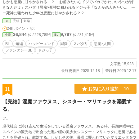
しかも悪魔に甘やかされる！？ 「お前みたいなドジでバカでかわいいやつが好
きなんだよ」スパダリ悪魔×死神に狙われるドジっ子「なんか恋人みたい…」ー
ー死神に狙われた少年は悪魔に甘やかされる？？
BL
完結
短編
24h.ポイント
7pt
36,844
9,797
位 / 228,785件
位 / 31,415件
小説
BL
BL
短編
ハッピーエンド
溺愛
スパダリ
悪魔×人間
ファンタジーBL
ドジっ子
文字数 15,928
最終更新日 2025.12.18
登録日 2025.12.17
11
お気に入り追加
10
【完結】淫魔ファウヌス、シスター・マリエッタを溺愛す
る。
ヲ。
現代社会に溶け込んで生活をしている淫魔ファウヌス。 ある時、長期休暇中に
スペインの観光地で出会った黒い瞳の美少女シスター・マリエッタに悪魔である
ことを見破られ、敵対する。しかしその後、暴漢に襲われていたマリエッタをフ