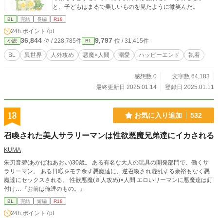
と、子どもはまるで美しいものを見たように微笑んだ。
BL
完結
長編
R18
24h.ポイント
7pt
36,844
9,797
位 / 228,785件
位 / 31,415件
小説
BL
BL
異世界
人外攻め
悪魔×人間
溺愛
ハッピーエンド
執着
感想数 0
文字数 64,183
最終更新日 2025.01.14
登録日 2025.01.11
13
お気に入り追加
532
召喚された美人サラリーマンは性欲悪魔兄弟達にイカされる
KUMA
朱刃音碧(あかばねあおい)30歳。 ある有名な大人の玩具の開発部門で、働くサ
ラリーマン。 ある日暇をモテ余す悪魔達に、逆召喚され混乱する余裕もなく悪
魔達にセックスされる。 性欲悪魔(８人攻め)×人間 エロいリーマンに悪魔達は釘
付け…『お前は俺達のもの。』
BL
完結
短編
R18
24h.ポイント
7pt