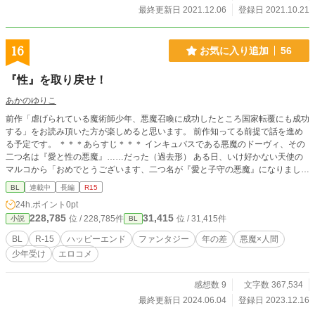
最終更新日 2021.12.06
登録日 2021.10.21
16
お気に入り追加
56
『性』を取り戻せ！
あかのゆりこ
前作「虐げられている魔術師少年、悪魔召喚に成功したところ国家転覆にも成功
する」をお読み頂いた方が楽しめると思います。 前作知ってる前提で話を進め
る予定です。 ＊＊＊あらすじ＊＊＊ インキュバスである悪魔のドーヴィ、その
二つ名は『愛と性の悪魔』……だった（過去形） ある日、いけ好かない天使の
マルコから「おめでとうございます、二つ名が『愛と子守の悪魔』になりました
よ」ととても良い笑顔とともに告げられる。 マジかよふざけんなクソが！とキ
BL
連載中
長編
R15
レたドーヴィは、現契約主のグレン（16歳）に手を出すことを決意。 ドーヴィ
24h.ポイント
0pt
は果たしてコンプライアンスに違反しない程度にグレンとエッチな事ができるの
228,785
31,415
位 / 228,785件
位 / 31,415件
小説
BL
か！？ ＊＊＊概要＊＊＊ 悪魔のドーヴィが無垢なグレン少年の体にエッチな事
を教え込んでR15の範囲内で開発しちゃう感じのお話になりますたぶん。目指せ
BL
R-15
ハッピーエンド
ファンタジー
年の差
悪魔×人間
開発済み処女。 ・基本、二人のイチャラブ日常をだらだら書く感じです （スケ
少年受け
エロコメ
ベ度が低くてもここはR15だから泣かない） ・全編コメディですエロコメです
（たまに筆が滑ったらなんか大変なことになるかもしれない） ・挿入、下半身
露出等一切無し、あくまでもR15止まり （R18指摘くらったら大人しくR18いき
感想数 9
文字数 367,534
ます） ・道中何があろうと絶対にハピエンになります ・リバ、相手違い、三角
最終更新日 2024.06.04
登録日 2023.12.16
関係などなしCP完全左右固定（ドーヴィ×グレン固定） （モブセクハラ風味は