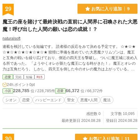
29
お気に入り追加
9
魔王の座を賭けて最終決戦の直前に人間界に召喚された大悪
魔！呼び出した人間の願いは恋の成就！？
naturalsoft
連載を検討している短編です。 読者様の反応をみて決める予定です。 ☆★☆★
☆★☆★☆★☆★☆★☆★ 狡猾に準備を進めていた大悪魔クリムゾンは、魔王
と互角の戦いを繰り広げており、側近の四天王を撃破し、ついに魔王城に攻め入
る所であった。 「ようやくオレが新たな魔王になる時がきた！」 魔王とオレの
力は互角だろう。 しかし、四天王を倒した今のオレの魔力は上がっている。今
ならオレの方が有利だ。 「よし、攻め込む───」 配下の者にそう言いかけよう
恋愛
完結
短編
R15
とした時、悪魔召喚の魔法陣が足下に現れた。 「ば、バカな！？悪魔召喚！？
24h.ポイント
0pt
この大悪魔であるオレを召喚だとーーーーー！！！！！」 眩い光が収まると、
228,785
66,372
位 / 228,785件
位 / 66,372件
小説
恋愛
目の前にはいかにも魔法使いという黒いローブに黒い三角帽子姿の少女がいた。
「グッ、クソッ！？ここはどこだ？」 「………なんて品のない悪魔なの。これ
シオン
恋愛
ハッピーエンド
聖女
悪魔×人間
魔法
はハズレかしら？」 少女は悪魔を見ながら話した。 「私が召喚者よ。私の願い
を叶えなさい！」 「チッ、盟約に従い願いを叶えてやる。世界を滅ぼすのか？
感想数 0
文字数 10,095
一国の王になりたいのか？さっさと言うがいい」 ボソッ 「ああっ？なんだっ
て？」 「だから！好きな人と恋人になりたいのよ！協力しなさい！」 ………は
最終更新日 2024.08.28
登録日 2024.08.28
っ？ こうして大悪魔クリムゾンは、召喚者の少女の恋を実らせる為に奮闘する
事になるのだった。
30
お気に入り追加
11