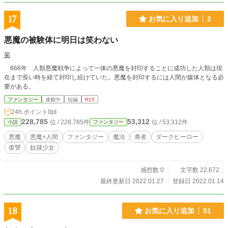
あるかも） 2023.12.18 すみませんんん！！R-15って言っておきながら作品自体
のレーティングが全年齢向けになってました。R15に修正しました。まあまだち
17
お気に入り追加
2
ゅっちゅしてるだけだからセーフだよね……！
悪魔の被験体に明日は笑わない
菊
666年 人類悪魔戦争によって一体の悪魔を封印することに成功した人類は現
在まで長い時を経て封印し続けていた。悪魔を封印するには人間が媒体となる必
要がある。
ファンタジー
連載中
短編
R15
24h.ポイント
0pt
228,785
53,312
位 / 228,785件
位 / 53,312件
小説
ファンタジー
悪魔
悪魔×人間
ファンタジー
魔法
勇者
ダークヒーロー
復讐
奴隷少女
感想数 0
文字数 22,672
最終更新日 2022.01.27
登録日 2022.01.14
18
お気に入り追加
51