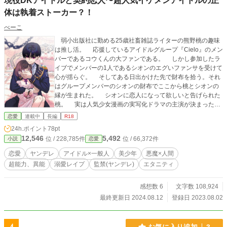
現役DKアイドルと契約恋人〜超人気イケメンアイドルの正
体は執着ストーカー？！
べーこ
弱小出版社に勤める25歳社畜雑誌ライターの熊野桃の趣味
は推し活。 応援しているアイドルグループ『Cielo』のメン
バーであるコウくんの大ファンである。 しかし参加したラ
イブでメンバーの1人であるシオンのエグいファンサを受けて
心が揺らぐ。 そしてある日出かけた先で財布を拾う。それ
はグループメンバーのシオンの財布でここから桃とシオンの
縁が生まれた。 シオンに恋人になって欲しいと告げられた
桃。 実は人気少女漫画の実写化ドラマの主演が決まったシ
オンだが恋愛をしたことがなかった。役作りのために信頼で
恋愛
連載中
長編
R18
きる女性と恋人ごっこをしたいと桃に申し出たのだ。 桃
24h.ポイント
78pt
は悩むが推しであるコウとの縁ができる事とシオンの押しに
12,546
5,492
位 / 228,785件
位 / 66,372件
小説
恋愛
負けて付き合う事を決意する。 現役高校生とは思えないほ
どのシオンのスパダリっぷりに桃はときめくと同時に9歳年下
恋愛
ヤンデレ
アイドル×一般人
美少年
悪魔×人間
の男の子と付き合う事に罪悪感を感じていた。ついに桃はシ
超能力、異能
溺愛レイプ
監禁(ヤンデレ)
エタニティ
オンに別れを告げるがシオンは絶対に嫌だと言い張り、所有
するタワマンの最上階の1室に桃を誘拐する。 「俺、桃さん
のことずーっと好きだったよ。また俺から離れようとするな
感想数 6
文字数 108,924
んて酷い人。今度こそ一緒にいようね。たっぷり愛してあげ
最終更新日 2024.08.12
登録日 2023.08.02
る」 ミステリアスなヤンデレ美少年アイドル×限界ドルオ
タOLのコメディ時々ファンタジーホラーなヤンデレラブスト
ーリーです。 ※のついているタイトルは性描写表現があり
お気に入り追加
3