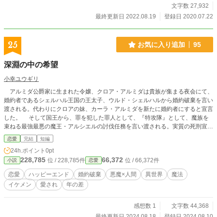
文字数 27,932
最終更新日 2022.08.19
登録日 2020.07.22
25
お気に入り追加
95
深淵の中の希望
小幸ユウギリ
アルミダ公爵家に生まれた令嬢、クロア・アルミダは貴族が集まる夜会にて、
婚約者であるシェルハル王国の王太子、ウルド・シェルハルから婚約破棄を言い
渡される。代わりにクロアの妹、カーラ・アルミダを新たに婚約者にすると宣言
した。 そして国王から、罪を犯した罪人として、『特攻隊』として、魔族を
束ねる最強最悪の魔王・アルシエルの討伐任務を言い渡される。実質の死刑宣告
だった。 そうして有無を言わすことも出来ずに、強引に国外へ連行され、魔
恋愛
完結
短編
王城に続く道へ放り出されてしまう。 そこから他のところへ行くアテもな
24h.ポイント
0pt
く、クロアは諦めたように魔王城へ辿り着いた…… が、そこにあったのは魔
228,785
66,372
位 / 228,785件
位 / 66,372件
小説
恋愛
王城の残骸しかなく。その最奥に、繭のようなナニカがいた。 不思議な気分
でそのナニカ触れてしまった拍子で、眠っていた魔王が起きてしまい、開口一
恋愛
ハッピーエンド
婚約破棄
悪魔×人間
異世界
魔法
番…… 「……ああ……ようやく会えた」と。 まるで長く会っていなかった親
イケメン
愛され
年の差
友に再会したように言った。 一方、シェルハル王国は、魔族の襲撃に遭って
しまい…… 意外と短め。魔王、ではなく【深淵】様視点が多いです。かなりフ
ァンタジック要素強めです。 エブリスタ、アルファポリス、小説家になろうに
感想数 1
文字数 44,368
て公開中。
最終更新日 2024.08.18
登録日 2024.08.10