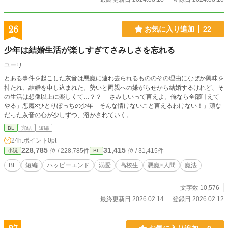
26
お気に入り追加
22
少年は結婚生活が楽しすぎてさみしさを忘れる
ユーリ
とある事件を起こした灰音は悪魔に連れ去られるもののその理由になぜか興味を
持たれ、結婚を申し込まれた。勢いと両親への嫌がらせから結婚するけれど、そ
の生活は想像以上に楽しくて…？？ 「さみしいって言えよ。俺なら全部叶えて
やる」悪魔×ひとりぼっちの少年「そんな情けないこと言えるわけない！」頑な
だった灰音の心が少しずつ、溶かされていく。
BL
完結
短編
24h.ポイント
0pt
228,785
31,415
位 / 228,785件
位 / 31,415件
小説
BL
BL
短編
ハッピーエンド
溺愛
高校生
悪魔×人間
魔法
文字数 10,576
最終更新日 2026.02.14
登録日 2026.02.12