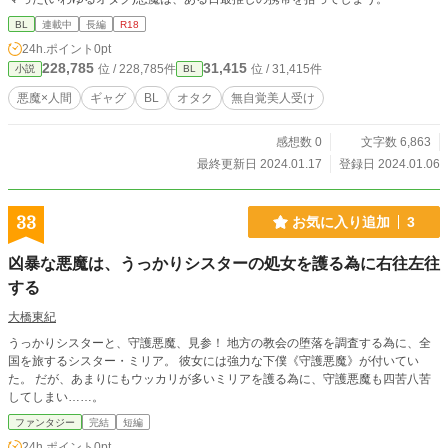
BL
連載中
長編
R18
24h.ポイント
0pt
228,785
31,415
位 / 228,785件
位 / 31,415件
小説
BL
悪魔×人間
ギャグ
BL
オタク
無自覚美人受け
感想数 0
文字数 6,863
最終更新日 2024.01.17
登録日 2024.01.06
33
お気に入り追加
3
凶暴な悪魔は、うっかりシスターの処女を護る為に右往左往
する
大橋東紀
うっかりシスターと、守護悪魔、見参！ 地方の教会の堕落を調査する為に、全
国を旅するシスター・ミリア。 彼女には強力な下僕《守護悪魔》が付いてい
た。 だが、あまりにもウッカリが多いミリアを護る為に、守護悪魔も四苦八苦
してしまい……。
ファンタジー
完結
短編
24h.ポイント
0pt