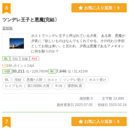
6
お気に入り追加
9
ツンデレ王子と悪魔[完結〕
音咲秋
ホストでツンデレ王子と呼ばれている夕夜、 ある夜、悪魔が
夕夜に『欲しいものはなんでもくれてやる。その代わり伴侶
としてお前は来い』と言われ、夕夜は悪魔であるアメギオン
に何を願うのか？
BL
完結
短編
R18
24h.ポイント
14pt
30,211
7,646
位 / 228,785件
位 / 31,415件
小説
BL
BL
淫紋
悪魔×人間
ホスト
ツンデレ受け
ホスト受け
レイプもの
第13回BL大賞
Ｒ18
濃密BL賞
感想数 0
文字数 14,890
最終更新日 2025.07.05
登録日 2025.02.24
7
お気に入り追加
8