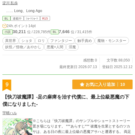
淀川 乱歩
…… Long、Long Ago
BL
連載中
ｼｮｰﾄｼｮｰﾄ
R15
24h.ポイント
14pt
30,211
7,646
位 / 228,785件
位 / 31,415件
小説
BL
異世界
ショタ
ロリ
ファンタジー
触手責め
魔物・モンスター
妖怪／怪物／あやかし
悪魔×人間
淫魔
感想数 0
文字数 88,050
最終更新日 2026.07.13
登録日 2025.12.12
9
お気に入り追加
10
【快刀祓魔譚】-足の麻痺を治す代償に、最上位級悪魔の下
僕になりました-
宇晴ハル
※こちらは「快刀祓魔譚」のサンプルやショートストーリー
置き場になります。 ***あらすじ*** 祓魔を生業とするのツカ
サは、ある日の夜に最上位級の悪魔アサハと遭遇する。 両足