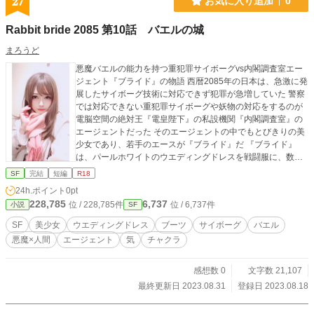
27
お気に入り追加
0
Rabbit bride 2085 第10話 バエルの城
まろうど
悪魔バエルの能力を持つ重犯罪サイボーグvs内閣調査室エー
ジェント『ブライド』の物語 西暦2085年の日本は、急激に発
展したサイボーグ技術に対応できず犯罪が急増していた 警察
では対応できない重犯罪サイボーグや妖物の対応をするのが
電脳空間の絶対王『電皇陛下』の私設機関『内閣調査室』の
エージェントだった そのエージェントの中でもとびきりの美
少女であり、若手のエースが『ブライド』だ 『ブライド』
は、パールホワイトのウエディングドレスを戦闘服に、数々
の秘密兵器と性癖を使って重犯罪サイボーグを狩る、超絶エ
SF
完結
短編
R18
ロいエージェントである
24h.ポイント
0pt
228,785
6,737
位 / 228,785件
位 / 6,737件
小説
SF
SF
美少女
ウエディングドレス
ブーツ
サイボーグ
バエル
悪魔×人間
エージェント
気
チャクラ
感想数 0
文字数 21,107
最終更新日 2023.08.31
登録日 2023.08.18