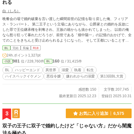
れる
白（しろ）
晩餐会の場で婚約破棄を言い渡した瞬間前世の記憶を取り戻した俺、フィリア
ス・ランバート。 第二王子という立場にありながら、公爵家との婚約を反故に
した罪で王位継承権を剥奪され、王族の籍からも抜かれてしまった。 以前の俺
なら怒り狂って暴れただろうが、前世である「畑中陽一」の記憶のおかげで、全
てのことをきちんと受け止められるようになった。 そして王都にいることすら
許されなくなった俺は、悪役令嬢の兄であるリュシアン・フォークナーが治める
BL
完結
長編
R18
領地で監視されることとなった。 「あなたはなにもしなくていいのです」 リュ
24h.ポイント
1,327pt
シアンにはそう言われたが、前世日本人の血が働かざるもの食うべからずと訴え
981
160
位 / 228,760件
位 / 31,415件
小説
BL
てくる……！ そんなこんなで仕事を見つけ出したフィリアスの今までとは違う
様子に、周囲はもちろんリュシアンも驚く。 心を入れ替えたフィリアスにだん
BL
ハッピーエンド
異世界
溺愛
執着
転生
だんと冷たかったリュシアンの態度も変わってきて……？ これは秘密を抱えた
ハイスペックイケメン
悪役令嬢
嫌われからの溺愛
第13回BL大賞
次期公爵と、全て失ったら逆に吹っ切れた元王子のお話です。 嫌われからの溺
愛を目指しています。 現在【第13回BL大賞】にエントリーさせていただいてお
ります！ お気に召しましたら、ブクマ♡感想、そして投票で応援してくださる
感想数 150
文字数 207,745
と嬉しいです！
最終更新日 2025.12.23
登録日 2025.10.31
3
お気に入り追加
6,575
双子の王子に双子で婚約したけど「じゃない方」だから闇魔
法を極める