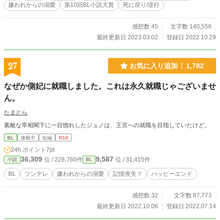
嫌われからの溺愛
第10回BL小説大賞
死に戻り/逆行
の理すらかえていき……。 千年にも及ぶ執着愛とそれを受ける孤独な王子の物
語。 ※が付くのはエッチなことがある回です。割とあります。 また、今回作品
の設定上かなりシリアスです。また、肉体的な苦痛の描写はあまりないですが精
感想数 45
文字数 140,556
神的に辛いシーンは割とあります。ハッピーエンドの予定ではありますが、メイ
最終更新日 2023.03.02
登録日 2022.10.29
ンCP以外？との性行為の描写（強姦ではないですが合意かは怪しい）などが含
まれますのでご理解いただいた上で少しでも楽しんで頂けましたら幸いです。
※12/8 ストーリーが進むまでつけないつもりだった『死に戻り/逆行』タグを追
27
お気に入り追加
1,782
加しました。
なぜか側妃に就職しました。これは永久就職じゃございませ
ん。
たまとら
素敵な宰相閣下に一目惚れしたジュノは、王宮への就職を目指していたけど。
BL
連載中
短編
R18
24h.ポイント
7pt
36,309
9,587
位 / 228,760件
位 / 31,415件
小説
BL
BL
ツンデレ
嫌われからの溺愛
記憶喪失？
ハッピーエンド
感想数 32
文字数 87,773
最終更新日 2022.10.06
登録日 2022.07.14