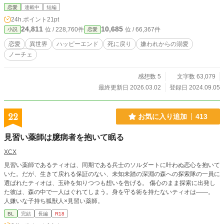
叔母の姿。 時間が巻き戻ったと気づいた彼女は、夫と友人の
恋愛
連載中
短編
為に、今世も冷遇を目指す。 まずは魔法で自分の顔を醜く変
24h.ポイント
21pt
える。 なのに、前世では「俺がお前を愛すことはない」と言
24,811
10,685
位 / 228,760件
位 / 66,367件
小説
恋愛
っていた侯爵が傍から離してくれなくなってしまって……？
冷淡だと敬遠された妻の、死に戻り異世界恋愛ファンタジ
恋愛
異世界
ハッピーエンド
死に戻り
嫌われからの溺愛
ー。
ノーチェ
感想数 5
文字数 63,079
最終更新日 2026.03.02
登録日 2024.09.05
22
お気に入り追加
413
見習い薬師は臆病者を抱いて眠る
XCX
見習い薬師であるティオは、同期である兵士のソルダートに叶わぬ恋心を抱いて
いた。だが、生きて戻れる保証のない、未知未踏の深淵の森への探索隊の一員に
選ばれたティオは、玉砕を知りつつも想いを告げる。 傷心のまま探索に出発し
た彼は、森の中で一人はぐれてしまう。身を守る術を持たないティオは——。
人嫌いな子持ち狐獣人×見習い薬師。
BL
完結
長編
R18