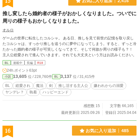
15
お気に入り追加
2,416
推し変したら婚約者の様子がおかしくなりました。ついでに
周りの様子もおかしくなりました。
オルロ
ゲームの世界に転生したコルシャ。 ある日、推しを見て前世の記憶を取り戻し
たコルシャは、すっかり推しを追うのに夢中になってしまう。すると、ずっと冷
たかった婚約者の様子が可笑しくなってきて、そして何故か周りの様子も？！
主人公総愛されで進んでいきます。それでも大丈夫という方はお読みください。
BL
連載中
長編
R18
24h.ポイント
63pt
13,605
3,137
位 / 228,760件
位 / 31,415件
小説
BL
BL
総愛され
魔法
剣
推し活する主人公
嫌われからの溺愛
ヤンデレ？
執着
ハッピーエンド
感想数 15
文字数 66,165
最終更新日 2025.09.26
登録日 2025.04.04
16
お気に入り追加
485