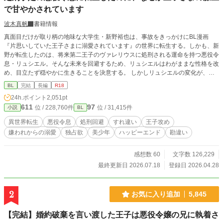
で甘やかされています
波木真帆
書籍情報
真面目だけが取り柄の地味な大学生・新野裕也は、事故をきっかけにBL漫画
『片思いしていた王子さまに溺愛されています』の世界に転生する。しかも、新
野が転生したのは、将来第二王子のヴァレリウスに処刑される運命を持つ悪役令
息・リュシエル。そんな未来を回避するため、リュシエルはわがままな性格を改
め、目立たず穏やかに生きることを決意する。 しかしリュシエルの変化が、嫌
われていたはずの第二王子ヴァレリウスの関心を引いてしまう。関わらないよう
BL
完結
長編
R18
に、と願っていたはずなのに、なぜか少しずつ関係を変わっていって…… 処刑
24h.ポイント
2,051pt
エンド回避を目指す転生令息と、彼に惹かれていく王子のすれ違いから始まるハ
611
97
位 / 228,760件
位 / 31,415件
小説
BL
ッピーエンドなお話です。 R18には※つけます。
異世界転生
悪役令息
処刑回避
すれ違い
王子攻め
嫌われからの溺愛
独占欲
美少年
ハッピーエンド
勘違い
感想数 60
文字数 126,229
最終更新日 2026.07.18
登録日 2026.04.28
2
お気に入り追加
5,845
【完結】婚約破棄を言い渡した王子は悪役令嬢の兄に執着さ