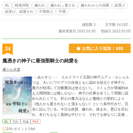
を仕切ることによって得た莫大な富を、彼らの食料確保の財源とすることによっ
BL
精液搾取
嫌われ
嫌われ→愛され
嫌われからの溺愛
総受け
て、人間も合意して精液を提供するという構図が出来上がっていた。
総受け、総愛され
不憫受け
不憫
感想数 3
文字数 14,162
最終更新日 2022.02.05
登録日 2022.02.05
24
お気に入り追加
688
魔憑きの神子に最強聖騎士の純愛を
瀬々らぎ凛
- - -あらすじ- - - エルドラード王国の神子ユアン・ルシェル
ツは、大いにワケアリの自他ともに認める役立たず神子だ。
魔力が枯渇して治癒魔法は使えないし、コミュ力が壊滅的ゆ
え人間関係には難しかない。神子の仕事を全うして周囲に認
められたくても、肝心の魔力はなんと魔物との契約により
《他人から愛されないと溜まらない》という条件付きだ。完
全に詰んでいる。今日も絶賛、嫌われ、疎まれ、悪口を言わ
れ、友だちもなく孤独な中ひとり、それでも彼なりに足掻い
ていた。 さて、ここに王国最強の聖騎士が現れたらどうな
BL
完結
長編
R18
るだろう？ その名はヴィクト・シュトラーゼ。聖騎士とい
24h.ポイント
14pt
うのは魔物を倒すことのできる聖属性魔法を扱う騎士のこと