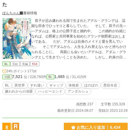
た
ぽんちゃん
書籍情報
双子が忌み嫌われる国で生まれたアデル・グランデは、辺
鄙な田舎でひっそりと暮らしていた。 そして、双子の兄―
―アダムは、格上の公爵子息と婚約中。 この婚約が白紙に
なれば、公爵家と共同事業を始めたグランデ侯爵家はおしま
いである。 だが、アダムは自身のメイドと愛を育んでい
た。 そこでアダムから、人生を入れ替えないかと持ちかけ
られることに。 両親にも会いたいアデルは、アダム・グラ
ンデとして生きていくことを決めた。 しかし、約束の日に
会ったアダムは、体はバキバキに鍛えており、肌はこんがり
BL
完結
長編
R18
と日に焼けていた。 幼少期は瓜二つだったが、ベッドで生
24h.ポイント
177pt
活していた色白で病弱なアデルとは、あまり似ていなかった
7,521
1,485
位 / 228,760件
位 / 31,415件
小説
BL
のだ。 そのため、化粧でなんとか誤魔化したアデルは、ア
ダムになりきり、両親のために王都へ向かった。 アダムと
BL
異世界
すれ違い
ギャップ
体格差
ほのぼの
悪役令息
して平和に暮らしたいアデルだが、婚約者のヴィンセントは
嫌われからの溺愛
ハッピーエンド
アンダルシュ
塩対応。 初めてのデート（アデルにとって）では、いきな
り店前に置き去りにされてしまい――！？ 同性婚が可能な
世界です。 女性も登場しますが、恋愛には発展しません。
感想数 237
文字数 155,329
※ 感想欄はネタバレを含みますので、お気をつけくださ
最終更新日 2024.08.07
登録日 2023.10.28
い‼︎(＞＜)
8
お気に入り追加
6,434