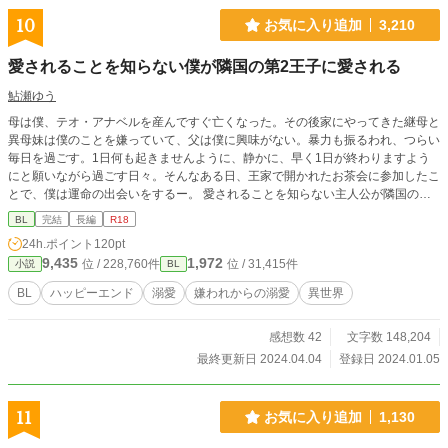
10
お気に入り追加
3,210
愛されることを知らない僕が隣国の第2王子に愛される
鮎瀬ゆう
母は僕、テオ・アナベルを産んですぐ亡くなった。その後家にやってきた継母と
異母妹は僕のことを嫌っていて、父は僕に興味がない。暴力も振るわれ、つらい
毎日を過ごす。1日何も起きませんように、静かに、早く1日が終わりますよう
にと願いながら過ごす日々。そんなある日、王家で開かれたお茶会に参加したこ
とで、僕は運命の出会いをするー。 愛されることを知らない主人公が隣国の第2
王子と出会い、愛されることとは、を知っていくお話です。前半は主人公がかわ
BL
完結
長編
R18
いそうな扱いを受けますが、攻めくんが助けるし溺愛します。ハッピーエンドで
24h.ポイント
120pt
す。 ※男同士で結婚も妊娠もできますが、オメガバースではありません。そう
9,435
1,972
位 / 228,760件
位 / 31,415件
小説
BL
いう世界です。 ※軽めな表現ではありますが、暴力を受けているシーンがあり
ます。
BL
ハッピーエンド
溺愛
嫌われからの溺愛
異世界
感想数 42
文字数 148,204
最終更新日 2024.04.04
登録日 2024.01.05
11
お気に入り追加
1,130