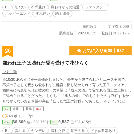
役令息。主人公は最初攻めに嫌われていますが、後に溺愛する予定です。BLを
BL
切ない
不憫受け
嫌われからの溺愛
ファンタジー
書くのは初めてなので知識不足が出る可能性がありますので、ご了承ください。
ハッピーエンド
すれ違い
騎士団長
感想数 1
文字数 3,099
最終更新日 2023.01.25
登録日 2022.12.28
26
お気に入り追加
937
嫌われ王子は壊れた愛を受けて花ひらく
ひよこ麺
※10/30 あらすじを一部修正しました。 外界から隔てられたリエース王国で、
不貞の子として親から愛されずに離宮に閉じ込められて育った王子ルティア。
婚約者にも裏切られた彼の唯一の希望は『成人の儀』で父である国王に王族とし
て認められることだった。 しかし、『成人の儀』で命じられたのは存在するか
もわからないおとぎ話の存在『狂った竜王の討伐』であった。 ルティアにとっ
て愛されたいと願った父から死を望まれていると理解した瞬間だった。 絶望と
BL
連載中
長編
R18
悲しみの中で最期まで付き従うと誓ってくれた護衛騎士のレフからの一途だがど
24h.ポイント
7pt
こか壊れた愛を受けるが次第にそれは暴走していく。 そして、ふたりは入った
36,309
9,587
位 / 228,760件
位 / 31,415件
小説
BL
者が戻ることができない『暗黒の森』へと『狂った竜王』を討伐するために足を
踏み入れるが、全ての抑圧から解放されたことでレフのルティアへの執着と狂っ
BL
異世界
ヤンデレ
壊れた愛
竜王の番
ざまぁ要素あり
た愛は加速していく。その全てを受け入れた先に、ルティアが取った行動が世界