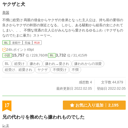
ヤクザと犬
美国
不憫に総受け 両親の借金からヤクザの舎弟となった主人公は、持ち前の要領の
良さからヤクザの幹部の側近となる。 しかし、ある騒動から組長の女にされて
しまい、、、 不憫な境遇の主人公がみんなから愛されるゆるふわ（ヤクザもの
なのでたまに暴力）ストーリー。
BL
連載中
長編
R18
24h.ポイント
49pt
15,757
3,732
位 / 228,760件
位 / 31,415件
小説
BL
BL
総受け
嫌われ
嫌われ→愛され
嫌われからの溺愛
総受け、総愛され
ヤクザ
不憫受け
不憫
感想数 4
文字数 44,879
最終更新日 2022.02.05
登録日 2022.02.05
17
お気に入り追加
2,195
兄の代わりを務めたら嫌われものでした
レタ