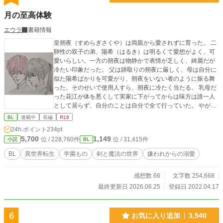
月の至高体験
エウラ
書籍情報
皇朔夜（すめらぎさくや）は両親から愛されずに育った。 二
卵性の双子の弟、陽希（はるき）は明るくて愛想がよく、可
愛いらしい。一方の朔夜は物静かで表情が乏しく、綺麗だが
冷たい印象だった。 父は跡取りの朔夜に厳しく、母は自分に
似た陽希ばかりを可愛がり、朔夜をいない者のように振る舞
った。そのせいで使用人すら、朔夜に冷たく当たる。 乳母だ
った花江が体を悪くして実家に下がってからは味方は誰一人
として居らず、自分のことは自分で全て行っていた。 やがて
15歳になり帝国の学園に留学生として通うことになったが、
BL
連載中
長編
R18
予定にはなかった陽希まで行くことになり･･･。 乳母以外誰
24h.ポイント
234pt
からも愛されなかった朔夜は実は前世の記憶を持っていた。
5,700
1,149
位 / 228,760件
位 / 31,415件
小説
BL
朔夜の学園生活はどうなるのか。 外国の人の名前は日本人の
ように家名・名前の順になってます。 不定期更新です。 Ｒ18
BL
異世界転生
学園もの
剣と魔法の世界
嫌われからの溺愛
ぽい話にはタイトルに＊印をつける予定です。 長くなりそう
なので長編に切り替えます。 作者のサクヤとスオウのイメー
感想数 66
文字数 254,668
ジ画です。自作なので下手くそです（アナログ人間なの
で）。
最終更新日 2026.06.25
登録日 2022.04.17
6
お気に入り追加
3,540