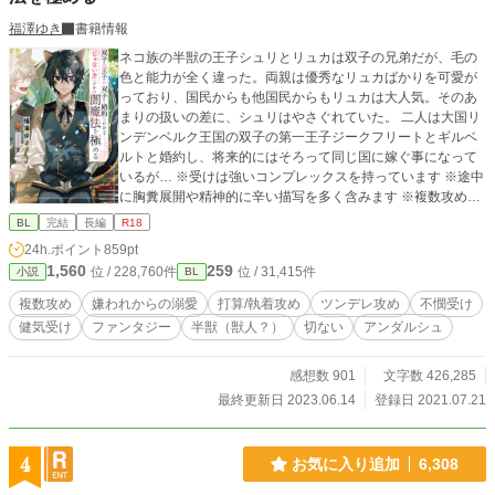
福澤ゆき
書籍情報
ネコ族の半獣の王子シュリとリュカは双子の兄弟だが、毛の
色と能力が全く違った。両親は優秀なリュカばかりを可愛が
っており、国民からも他国民からもリュカは大人気。そのあ
まりの扱いの差に、シュリはやさぐれていた。 二人は大国リ
ンデンベルク王国の双子の第一王子ジークフリートとギルベ
ルトと婚約し、将来的にはそろって同じ国に嫁ぐ事になって
いるが… ※受けは強いコンプレックスを持っています ※途中
に胸糞展開や精神的に辛い描写を多く含みます ※複数攻めの
三角？四角？関係です ※闇魔法と言っても悪役ではありませ
BL
完結
長編
R18
ん
24h.ポイント
859pt
1,560
259
位 / 228,760件
位 / 31,415件
小説
BL
複数攻め
嫌われからの溺愛
打算/執着攻め
ツンデレ攻め
不憫受け
健気受け
ファンタジー
半獣（獣人？）
切ない
アンダルシュ
感想数 901
文字数 426,285
最終更新日 2023.06.14
登録日 2021.07.21
4
お気に入り追加
6,308