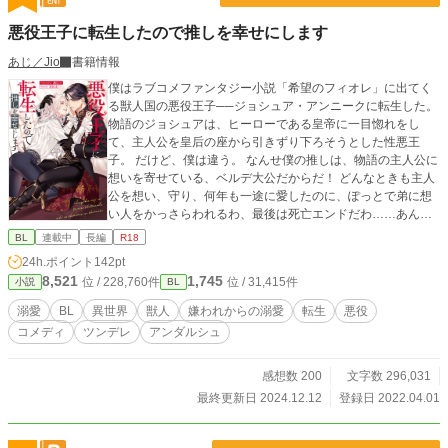
悪役王子に転生したので推しを幸せにします
あじ／Jio
書籍情報
僕はラブコメファンタジー小説「希望のフィオレ」に出てく
る獣人国の悪役王子──ジョシュア・アンニークに転生した。
物語のジョシュアは、ヒーローである皇帝に一目惚れをし
て、主人公を皇后の座から引きずり下ろそうとした性悪王
子。 だけど、僕は違う。 なんせ僕の推しは、物語の主人公に
想いを寄せている、ベルデ大公だからだ！ どんなときも主人
公を想い、守り、何年も一途に愛したのに、ぽっとで弟に想
い人をかっさらわれるわ、最後は死亡エンドだわ……あんま
りだろう！ だから僕は決意した。 ──僕が大公を幸せにした
BL
連載中
長編
R18
らいいじゃん、と。 大公の死亡フラグを折り幸せにするた
24h.ポイント
142pt
め、とある契約をもちかけた僕は、ある秘密を抱えて推し活
8,521
1,745
位 / 228,760件
位 / 31,415件
小説
BL
に励むことになったのだけれど……。 -----------------------------
ツンデレ無愛想攻めと、不遜な一途健気受けです。 最初の説
溺愛
BL
異世界
獣人
嫌われからの溺愛
転生
悪役
明回のみはすれ違いや嫌われですが、 第３章からラブコメ・
コメディ
ツンデレ
アンダルシュ
ギャグテイストな雰囲気になります。 前半 攻め←←←←←←
←←受け 後半 攻め→→→→→→→→受け みたいな感じで溺
愛度たっぷりになる予定です。 また、異種族がいるため男性
感想数 200
文字数 296,031
妊娠が可能な世界となっています。 ----------------------------- ※
最終更新日 2024.12.12
登録日 2022.04.01
ムーンライトにも掲載していますが、先行公開はこちらで
す。