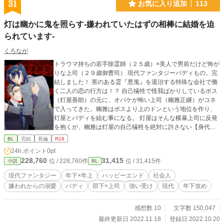
31
お気に入り追加
113
灯は幽かに鬼を照らす‐嫌われていたはずの相棒に結婚を迫
られています‐
くろなが
トラウマ持ちの若手除霊師（２５歳）×美人で男前だけど怖が
りな上司（２９歳御曹司） 現代ファンタジーバディもの。完
結しました！ 害のある霊『悪鬼』を退治する特殊な会社で働
く二人の恋の行方は！？ 自己犠牲で怪我ばかりしているボス
（灯屋善助）の元に、オバケが怖い上司（幽雅正継）がコネ
で入ってきた。幽雅はボスより上のドンという地位を作り、
灯屋とバディを組む事になる。 灯屋はそんな横暴上司に反発
を抱くが、幽雅は灯屋の自己犠牲を絶対に許さない【身代わ
り】の能力を持っていた。 自分が怪我をすれば幽雅がその怪
BL
完結
長編
R18
我を負うと知った灯屋は無傷で戦う事を強いられる。 灯屋は
24h.ポイント
0pt
誰よりも戦闘力が高いものの、大きな弱点があり、幽雅に助
228,760
31,415
位 / 228,760件
位 / 31,415件
小説
BL
けられたのをキッカケに、灯屋は今までの態度と打って変わ
り、全力で幽雅を口説き始める。 「幽雅さんの家の権力を使
現代ファンタジー
年下×年上
ハッピーエンド
社会人
って法律を変えて俺と結婚しましょう」 灯は幽かに鬼を照ら
嫌われからの溺愛
バディ
部下×上司
強い受け
現代
年下攻め
す（ともしびはかすかにおにをてらす） ※視点切り替えで進
みますが、同じ内容をなぞる事はほぼありません。 ※この作
品はノベルアップ＋、ムーンライトノベルズ、Pixiv、カクヨ
感想数 10
文字数 150,047
ムにも掲載 ◆含まれる要素◆ 攻めより身長が高い受け・攻め
最終更新日 2022.11.18
登録日 2022.10.20