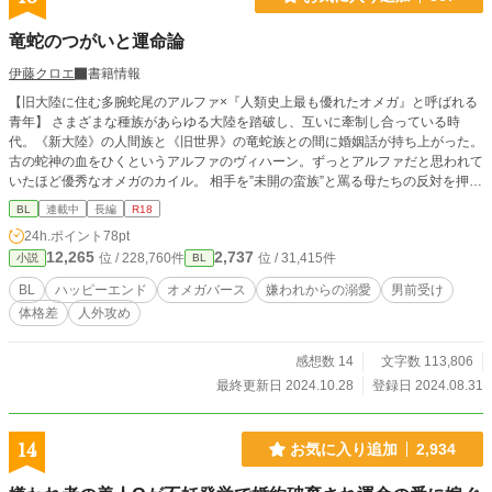
竜蛇のつがいと運命論
伊藤クロエ
書籍情報
【旧大陸に住む多腕蛇尾のアルファ×『人類史上最も優れたオメガ』と呼ばれる
青年】 さまざまな種族があらゆる大陸を踏破し、互いに牽制し合っている時
代。《新大陸》の人間族と《旧世界》の竜蛇族との間に婚姻話が持ち上がった。
古の蛇神の血をひくというアルファのヴィハーン。ずっとアルファだと思われて
いたほど優秀なオメガのカイル。 相手を”未開の蛮族”と罵る母たちの反対を押し
切って、カイルは未知なる《旧世界》へ向かう。そこでお見合い相手のヴィハー
BL
連載中
長編
R18
ンとある密約を交わすが―――― 《運命》を信じられない「アルファらしくな
24h.ポイント
78pt
い人外アルファ」と「オメガらしくない人間オメガくん」が一緒に恋と友情を育
12,265
2,737
位 / 228,760件
位 / 31,415件
小説
BL
んでいく話。 ・受けくんはオメガだけど長身で割とつよいです ・人外攻めさん
は顔は人間っぽいけど多腕＋ぶっとい尻尾の持ち主です ・出産＆子育てはしま
BL
ハッピーエンド
オメガバース
嫌われからの溺愛
男前受け
せん ・オメガバースといいつつあんまりドラマチックな出来事とかはない、の
体格差
人外攻め
んびりしたお話です
感想数 14
文字数 113,806
最終更新日 2024.10.28
登録日 2024.08.31
14
お気に入り追加
2,934