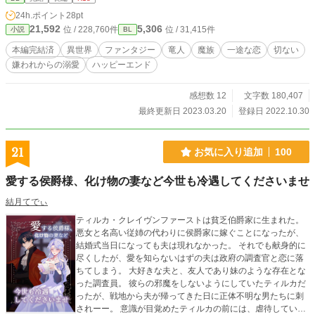
頑張りますのでよろしくお願いします(^ ^) 登場人物が多くなってきたのでまと
24h.ポイント
28pt
めました。 登場人物 グレイ コウモリ魔族 ドグライアス城の雑用係 ８０歳くら
21,592
5,306
位 / 228,760件
位 / 31,415件
小説
BL
い（人間年齢 ２０歳前後） 黒髪、金の瞳 ルインハルト・クラウド（通称ル
イ） 竜人 アスディア国竜人聖騎士師団長 ２８０歳（人間年齢 28歳） 髪は氷
本編完結済
異世界
ファンタジー
竜人
魔族
一途な恋
切ない
雪のような水色、瞳は夜明けの夜空色（グレイ談） ルーフ 狼魔族 ドグライ
嫌われからの溺愛
ハッピーエンド
アス看守係 魔王 ドグライアスの王 ジルド バジリスク魔族 残虐非道な性格 気
性の荒い魔族を集め、人間界の破壊を楽しむ。ジルドの行いが竜人と魔族との戦
争を起こした原因。 トト ワシ魔族 ほぼワシの姿をした魔族 ジルドの手下 ユー
感想数 12
文字数 180,407
ロン・シェン 竜人聖騎士副師団長 黒髮、黒目、強面 竜人聖騎士としてプライ
最終更新日 2023.03.20
登録日 2022.10.30
ドを持っている ルイの親友 エドワード・コーリン 竜人聖騎士隊長 金髪、ロイ
ヤルブルーの瞳が自慢 ルイより２０歳くらい年下、ルイとユーロンに対して少
し生意気 常に感情の読めない笑顔でいる リリィ・ロバーツ 人間 ７１歳 農家
21
お気に入り追加
100
の女性。誰とでも隔たりなく接しているため魔族に対する偏見がない。 グレイ
の恋愛相談相手。 ディアルド・クラウド 竜人 クラウド公爵家当主、ルイの
愛する侯爵様、化け物の妻など今世も冷遇してくださいませ
父。 竜人聖騎士団総括司令官。 公爵家の竜人としてのプライドが高く、仕事人
間。 極度の口下手と感情表現が不器用すぎて家族への愛情が伝わりにくい。 ジ
結月てでぃ
ョゼフ・シン 竜人 クラウド公爵家の執事 モンド王国 地上にある人間の大国
ティルカ・クレイヴンファーストは貧乏伯爵家に生まれた。
稲川 大和 異世界人（人間） 勇者としてモンド王国の神官たちに召喚された
悪女と名高い従姉の代わりに侯爵家に嫁ぐことになったが、
（当時２４歳） 料理人 大家族の長男で面倒見が良く何事にも前向きで楽観主義
結婚式当日になっても夫は現れなかった。 それでも献身的に
元の世界ではごく普通の青年だったが、異世界転移の力で勇者として飛び抜けた
尽くしたが、愛を知らないはずの夫は政府の調査官と恋に落
センスを持っている
ちてしまう。 大好きな夫と、友人であり妹のような存在とな
った調査員。 彼らの邪魔をしないようにしていたティルカだ
ったが、戦地から夫が帰ってきた日に正体不明な男たちに刺
されーー。 意識が目覚めたティルカの前には、虐待していた