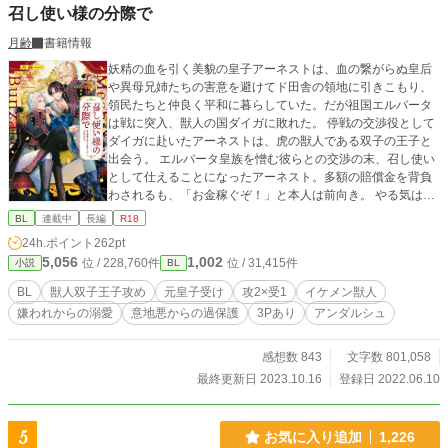
召し使い様の分際で
月齢
書籍情報
妖精の血を引く美貌の皇子アーネストは、血の繋がらぬ皇后
や異母兄姉たちの害意を避けてド田舎の領地に引きこもり、
領民たちと仲良く平和に暮らしていた。だが祖国エルバータ
は戦に突入、獣人の国ダイガに敗れた。 停戦の交渉役として
ダイガに赴いたアーネストは、虎の獣人である双子の王子と
出会う。 エルバータ皇族を憎む彼らとの交渉の末、召し使い
として仕えることになったアーネスト。多額の賠償金を背負
わされるも、「お金稼ぐぞ！」と本人は前向き。 やる気はあ
るが病弱で箱入りで、何をやっても周囲をハラハラさせるポ
BL
連載中
長編
R18
ンコツ召し使いっぷりを発揮しながら、イケメンだが傍若無
24h.ポイント
262pt
人な双子の獣人王子をも振り回す日々が始まる。 「とんでも
5,056
1,002
位 / 228,760件
位 / 31,415件
小説
BL
ねーな、こいつ！」（双子王子の苦情） ※タグをご確認の
上、苦手そうと思われた方はご遠慮ください。 ※R18シーン
BL
獣人双子王子攻め
元皇子受け
攻2×受1
イケメン獣人
に予告は入りません。 ※戦に関してリアルを求める方には不
嫌われからの溺愛
意地悪からの過保護
3Pあり
アンダルシュ
向きです。何でもありのBL童話としてご納得いただける方向
け。 ※コメント欄は基本ネタバレチェックなしです。ご留意
ください。
感想数 843
文字数 801,058
最終更新日 2023.10.16
登録日 2022.06.10
5
お気に入り追加
1,226