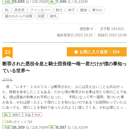
29,685
7,446
位 / 228,760件
位 / 31,415件
小説
BL
で、この男、魔物殲滅を優先するあまり仲間に迷惑をかけ、
謹慎処分としてユアンの近衛騎士をするよう命じられたのだ
BL
異世界
ファンタジー
騎士
神子
魔物
爽やか
った。 ヴィクトが一日でも早く隊に復帰するには、ユアン
嫌われからの溺愛
純愛
健気
がきっちり仕事をこなすようにならなくてはならない。だか
らヴィクトはユアンに協力を申し出た。そしてユアンはヴィ
クトに人付き合いというものを教えてもらいながら、魔力を
感想数 9
文字数 103,631
溜めるために奔走を始める。 やがて二人は互いに惹かれ合
最終更新日 2022.10.22
登録日 2022.10.09
った。ユアンはヴィクトの頼もしさや誠実さに、ヴィクトは
ユアンの素直さやひた向きさに。だけれどもユアンは気付い
てしまった。この体の中には魔物が棲んでいる。ヴィクトは
25
お気に入り追加
224
魔物を心の底から憎み、一匹残らず殲滅したいと願って生き
ている。 ――あぁ、僕が初めて好きになった人は、僕を殺
断罪された悪役令息と騎士団長様〜唯一君だけが僕の事知っ
す運命にある人だった。 ------------ 攻め ヴィクト・シュトラ
ている世界〜
ーゼ (23) 【魔物殲滅に命を懸ける王国最強花形聖騎士 / チャ
ラく見えて一途 / 男前美形 】 × 受け ユアン・ルシェルツ (1
ぷりん
9) 【自身に憑いた魔物の力を借りて治癒魔法を施す神子 / か
わいい系美少年 / とにかく健気 】 ◆愛に始まり愛に終わ
僕、『レオナ・ミカエリス』は断罪された。人には言えないことも沢山やっ
る、ドラマチックな純ファンタジーラブストーリーです！
た。暗殺を命令したこともある。だから僕が断罪される事は当たり前のことであ
◆ありがたいことに 2022年角川ルビー小説大賞、B評価（最
る。僕は貴族の剥奪され平民になった。 平民になって早一週間、気づいた事
終選考）をいただきました。 どうか皆さま、ユアンとヴ
がある…それは誰一人として僕のことを知らないのである！以前関わっていた人
ィクトの二人を、愛してやってください。 よろしくお願
に会っても、僕のことを初めて会った人のように接してくる。それは僕にとって
いいたします。
好都合である。 よしっ!僕の事を誰も覚えてないから新たな人生エンジョイす
BL
連載中
長編
R18
るぞ!! と思っていたのに… 唯一、僕のことを覚えている奴が目の前に現れ
24h.ポイント
7pt
る。それは僕のことを嫌い憎んでいる騎士団長様である。 これは二人が誤解
36,309
9,587
位 / 228,760件
位 / 31,415件
小説
BL
を解きながら思いを寄せ合う物語である。 イケメン騎士団長様×不憫元悪