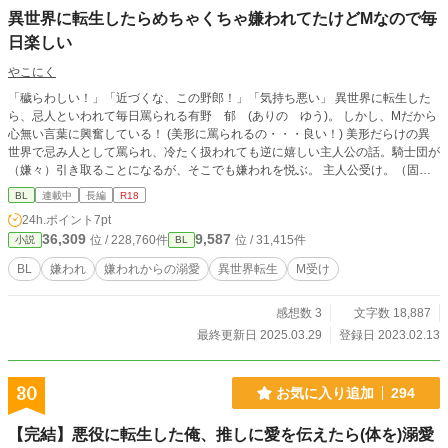
異世界に転生したらめちゃくちゃ嫌われてたけどMなので毎
日楽しい
やこにく
「穢らわしい！」「近づくな、この野郎！」「気持ち悪い」 異世界に転生した
ら、忌人といわれて毎日罵られる有野 郁 (ありの ゆう)。 しかし、Mだから
心無い言葉に興奮している！ (美形に罵られるの・・・良い！) 美形だらけの異
世界で忌み人として罵られ、冷たく扱われても逆に嬉しい主人公の話。騎士団が
（嫌々）引き取ることになるが、そこでも嫌われを悦ぶ。 主人公受け。（固定C
Pです） ドMな嫌われ異世界人受け×冷酷な副騎士団長攻め 初心者ですが、暖か
BL
連載中
長編
R18
く応援していただけると嬉しいです。
24h.ポイント
7pt
36,309
9,587
位 / 228,760件
位 / 31,415件
小説
BL
BL
嫌われ
嫌われからの溺愛
異世界転生
M受け
感想数 3
文字数 18,887
最終更新日 2025.03.29
登録日 2023.02.13
30
お気に入り追加
294
【完結】悪役に転生した俺、推しに愛を伝えたら(体を)溺愛