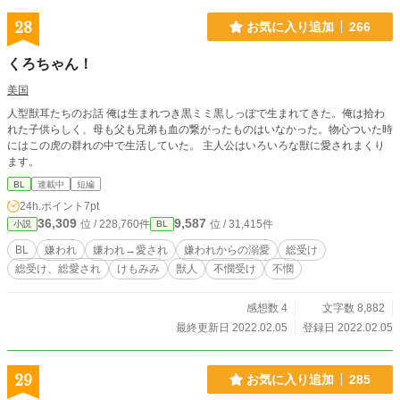
28
お気に入り追加
266
くろちゃん！
美国
人型獣耳たちのお話 俺は生まれつき黒ミミ黒しっぽで生まれてきた。俺は拾わ
れた子供らしく、母も父も兄弟も血の繋がったものはいなかった。物心ついた時
にはこの虎の群れの中で生活していた。 主人公はいろいろな獣に愛されまくり
ます。
BL
連載中
短編
24h.ポイント
7pt
36,309
9,587
位 / 228,760件
位 / 31,415件
小説
BL
BL
嫌われ
嫌われ→愛され
嫌われからの溺愛
総受け
総受け、総愛され
けもみみ
獣人
不憫受け
不憫
感想数 4
文字数 8,882
最終更新日 2022.02.05
登録日 2022.02.05
29
お気に入り追加
285