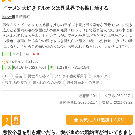
イケメン大好きドルオタは異世界でも推し活する
kozzy
書籍情報
筋金入りのドルオタである僕は推しのライブを観た帰り幸せな気分でふいに覗き
込んだ公園内の池の水面に人の顔を発見！びっくりして覗き込んだら池の中に引
き込まれてしまったよ。もがいてもがいて何とか岸に戻るとそこは見たこともな
い景色。水面に映る自分の顔はさっき見た白い顔？一緒にいた侍女っぽい人の話
によるとどうやらこの白い顔の人は今から輿入れするらしい…つまり…僕⁉ 不安
の中、魔獣の瘴気で誰も近寄れないともいわれ恐れられている結婚相手の辺境伯
BL
完結
長編
R18
邸につくとそこには現世で推してたあの人にそっくりな美丈夫が‼ え～こんなの
24h.ポイント
213pt
もう推すしかないよね？推しの無い人生なんて考えられないし～？ でもどうや
6,416
1,276
位 / 228,760件
位 / 31,415件
小説
BL
ら僕辺境伯様に嫌われているみたい…なんでぇ～？ 『チートな転生農家の息子
は悪の公爵を溺愛する』書籍化となりました。 お手に取って頂けたらとっても
BL
長編
異世界転移？
メンタル強め系男子
ドルオタ
嬉しいです(｡>ㅅ<)✩⡱
後半ほのぼの
嫌われからの溺愛
男性妊娠ありの世界
感想数 104
文字数 369,337
最終更新日 2023.02.17
登録日 2022.09.22
7
お気に入り追加
6,651
悪役令息を引き継いだら、愛が重めの婚約者が付いてきまし