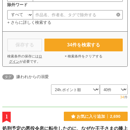
除外ワード
+ さらに詳しく検索する
保存する
34
件を検索する
検索条件の保存には
ロ
× 検索条件をクリアする
グイン
が必要です。
嫌われからの溺愛
タグ
34
件
1
お気に入り追加
2,690
処刑予定の悪役令息に転生したのに、なぜか王子さまの膝上