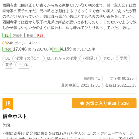
西園寺家は由緒正しい古くからある家柄だけが取り柄の家で、碧（主人公）は西
園寺家の双子の弟だ。兄の敦とは顔はまるでそっくりで色白の美人であったが目
の色だけが違っていた。敦は真っ黒だが碧はとても色素の薄い茶色をしていた。
西園寺家では昔から双子の兄弟は縁起が悪いとされており、そのせいでまるで敦
しか子供はいないかのように扱われ、碧は離れでひとり暮らしていた。 敦は星
華学園というお金持ちのお坊ちゃん御用達の中高一貫の男子校に通っており、碧
BL
連載中
長編
R18
は公立中学校に通っていた。星華学園は中等部は自宅から通い、高等部から寮で
24h.ポイント
42pt
ある。敦はそのまま高等部に進学、碧は義務教育が終わり、このまま家を出るこ
17,046
4,159
位 / 228,760件
位 / 31,415件
小説
BL
とになっていた。 中学3年生の2月、敦が学校の階段から落ち意識不明となって
しまった。後継ぎの問題が急に浮上し、顔も似ていることから碧は意識不明の敦
BL
溺愛（の予定）
嫌われからの溺愛
不憫受け
切ない
学園
の代わりにふりをするように両親から命令された。記憶喪失という設定で敦とし
双子
モブレ
て星華学園の高等部に通うことになった碧だか、行ってみるとみんなから嫌われ
ていたのだった。敦は学園で相当なわがままでやりたい放題していたのだ。 －
－－－－－－－－－－－－－－－－－－－－－ 基本的に自己満の作品なので、
感想数 41
文字数 60,225
どんなのでもありな人だけお願いします。 無理やりの胸糞展開もありますが、
最終更新日 2022.12.31
登録日 2022.11.13
話の前に注意書きなど入れてないため申し訳ありませんが合わなそうな方はバッ
クお願いします。
18
お気に入り追加
236
借金ホスト
美国
不憫に総受け 従兄弟に借金を背負わされた主人公はホストデビューするが、ホ