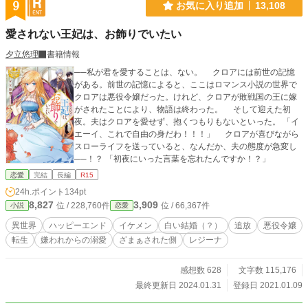
9
お気に入り追加
13,108
愛されない王妃は、お飾りでいたい
夕立悠理
書籍情報
──私が君を愛することは、ない。 クロアには前世の記憶
がある。前世の記憶によると、ここはロマンス小説の世界で
クロアは悪役令嬢だった。けれど、クロアが敗戦国の王に嫁
がされたことにより、物語は終わった。 そして迎えた初
夜。夫はクロアを愛せず、抱くつもりもないといった。 「イ
エーイ、これで自由の身だわ！！！」 クロアが喜びながら
スローライフを送っていると、なんだか、夫の態度が急変し
──！？ 「初夜にいった言葉を忘れたんですか！？」
恋愛
完結
長編
R15
24h.ポイント
134pt
8,827
3,909
位 / 228,760件
位 / 66,367件
小説
恋愛
異世界
ハッピーエンド
イケメン
白い結婚（？）
追放
悪役令嬢
転生
嫌われからの溺愛
ざまぁされた側
レジーナ
感想数 628
文字数 115,176
最終更新日 2024.01.31
登録日 2021.01.09