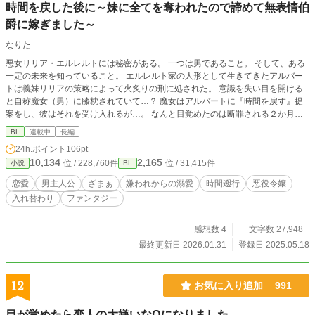
時間を戻した後に～妹に全てを奪われたので諦めて無表情伯
爵に嫁ぎました～
なりた
悪女リリア・エルレルトには秘密がある。 一つは男であること。 そして、ある
一定の未来を知っていること。 エルレルト家の人形として生きてきたアルバー
トは義妹リリアの策略によって火炙りの刑に処された。 意識を失い目を開ける
と自称魔女（男）に膝枕されていて…？ 魔女はアルバートに『時間を戻す』提
案をし、彼はそれを受け入れるが…。 なんと目覚めたのは断罪される２か月
前!? 引くに引けない時期に戻されたことを嘆くも、あの忌まわしきイベントを
BL
連載中
長編
回避するために奔走する。 でも回避した先は変態おじ伯爵と婚姻⁉ まぁどうせ出
24h.ポイント
106pt
ていくからいっか！ 北方の堅物伯爵×行動力の塊系主人公（途中まで女性）
10,134
2,165
位 / 228,760件
位 / 31,415件
小説
BL
恋愛
男主人公
ざまぁ
嫌われからの溺愛
時間遡行
悪役令嬢
入れ替わり
ファンタジー
感想数 4
文字数 27,948
最終更新日 2026.01.31
登録日 2025.05.18
12
お気に入り追加
991
目が覚めたら恋人の大嫌いなΩになりました。