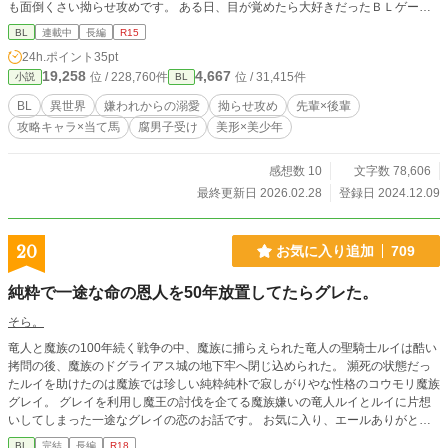
も面倒くさい拗らせ攻めです。 ある日、目が覚めたら大好きだったＢＬゲーム
の当て馬キャラになっていた。死んだ覚えはないが、そのキャラクターとして生
BL
連載中
長編
R15
きてきた期間の記憶もある。 だけど、ここでひとつ問題が……。『おれ』の推
24h.ポイント
35pt
し、『僕』が今まで嫌がらせし続けてきた、このゲームの主人公キャラなんだよ
19,258
4,667
位 / 228,760件
位 / 31,415件
小説
BL
ね……。 え、イジめなきゃダメなの？？死ぬほど嫌なんだけど。絶対嫌でし
ょ……。 でも、主人公が攻略キャラとＢＬしてるところはなんとしても見た
BL
異世界
嫌われからの溺愛
拗らせ攻め
先輩×後輩
い！！ひっそりと。なんなら近くで見たい！！ ……って、なったライバルポジ
攻略キャラ×当て馬
腐男子受け
美形×美少年
として生きることになった『おれ(僕)』が、主人公と仲良くしつつ、攻略キャラ
を巻き込んでひっそり推し活する……みたいな話です。 本来なら当て馬キャラ
として冷たくあしらわれ、手酷くフラれるはずの『ハルカ先輩』から、バグなの
感想数 10
文字数 78,606
かなんなのか徐々に距離を詰めてこられて戸惑いまくる当て馬の話。 こちら
最終更新日 2026.02.28
登録日 2024.12.09
は、ゆるゆる不定期更新になります。
20
お気に入り追加
709
純粋で一途な命の恩人を50年放置してたらグレた。
そら。
竜人と魔族の100年続く戦争の中、魔族に捕らえられた竜人の聖騎士ルイは酷い
拷問の後、魔族のドグライアス城の地下牢へ閉じ込められた。 瀕死の状態だっ
たルイを助けたのは魔族では珍しい純粋純朴で寂しがりやな性格のコウモリ魔族
グレイ。 グレイを利用し魔王の討伐を企てる魔族嫌いの竜人ルイとルイに片想
いしてしまった一途なグレイの恋のお話です。 お気に入り、エールありがとう
ございます！励みになります！ ふわふわ設定ですが、ハッピーエンド目指して
BL
完結
長編
R18