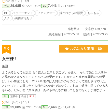
24h.ポイント
14pt
29,685
7,446
位 / 228,760件
位 / 31,415件
小説
BL
BL
ハッピーエンド
ファンタジー
嫌われからの溺愛
もふもふ
人外
残酷描写あり
感想数 3
文字数 139,578
最終更新日 2022.05.08
登録日 2022.03.25
23
お気に入り追加
80
女王様！
美国
よくあるとんでも設定 もうほんとに申し訳ございません。 そして受けは人間か
と思わせときながらインキュバス総受けです。しかもまた嫌われ展開のち総受
け。いい加減にしろ！ 21XX年 世界は人間以外のものによって支配されていた。
といっても、人間に全く人権がないわけではなく、これまで通り生活している人
もいる。だが、特に貧困層は、あのものたちに頼って行きて行くしか他なかっ
た。マフィアやヤクザなどに変わって世界の裏の部分を支配していたのは、100
BL
連載中
長編
R18
年前に地球にやってきた、インキュバスたちであった。 彼らは、人間に危害を
24h.ポイント
14pt
及ぼすことはなかった。彼らの目的は、もっぱら人間の男の精液だった。だが、
29,685
7,446
位 / 228,760件
位 / 31,415件
小説
BL
人間を暴力で支配して無理やりしぼりとるということは全くなく、人間の裏社会