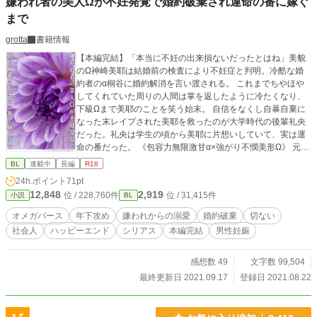
嫌われ者の美人Ωが不妊発覚で婚約破棄され運命の番に嫁ぐ
まで
grotta
書籍情報
【本編完結】「本当に不妊の出来損ないだったとはね」美貌
のΩ神崎美耶は結婚前の検査により不妊症と判明。冷酷な婚
約者のα桐谷に婚約解消を言い渡される。 これまでちやほや
してくれていた周りの人間は掌を返したように冷たくなり、
下級Ωまで美耶のことを笑う始末。 自信をなくし自暴自棄に
なった末レイプされた美耶を救ったのが大学時代の後輩礼央
だった。礼央は学生の頃から美耶に片想いしていて、実は運
命の番だった。 《包容力無限激甘α×強がり不憫美形Ω》 元ク
ズ婚約者桐谷に散々蔑ろにされてきた美耶は、正体を隠して
BL
連載中
長編
R18
いた年下最上級α礼央に溺愛される。 能力が高すぎる故に憎
24h.ポイント
71pt
まれた美人Ωと、能力を隠して生きてきたαの恋を書いてみた
12,848
2,919
位 / 228,760件
位 / 31,415件
小説
BL
いと思っています。 前半結構胸糞展開が続きます。 ※オメガ
バース独自設定ありなのでご注意ください。
オメガバース
年下攻め
嫌われからの溺愛
婚約破棄
切ない
社会人
ハッピーエンド
シリアス
本編完結
男性妊娠
感想数 49
文字数 99,504
最終更新日 2021.09.17
登録日 2021.08.22