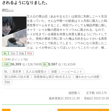
されるようになりました。
神代シン
主人公の青山朶（あおやまえだ）は就活に失敗しニート生活
を送っていた。そんな中唯一の娯楽は３ヵ月前に購入したBL
異世界ゲームをすること。何回プレイしても物語序盤に推し
キャラ・レイが敵の悪役キャラソウルに殺される。なので、
レイが生きている場面を何度も何度も腐るようにプレイして
いた。突然の事故で死に至った俺は大好きなレイがいる異世
界にソウルとして転生してしまう。ソウルになり決意したこ
とは、レイが幸せになってほしいということだったが、物語
が進むにつれ、優しい、天使みたいなレイが人の性器を足で
BL
完結
長編
R18
弄ぶ高慢無垢な国王だということを知る。次第に、ソウルが
24h.ポイント
7pt
レイを殺すように何者かに仕向けられていたことを知り、許
36,309
9,587
位 / 228,760件
位 / 31,415件
小説
BL
せない朶はとある行動を起こしていく。 ※表紙絵はミカスケ
様よりお借りしました。
BL
異世界
主人公溺愛受け
溺愛
ハッピーエンド
第11回BL小説大賞
高慢無垢な国王×転生主人公
嫌われからの溺愛
完結
感想数 1
文字数 100,170
最終更新日 2023.11.30
登録日 2023.10.30