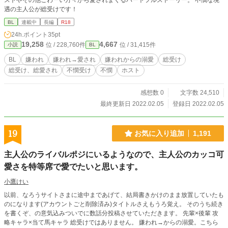
ストやその他こわーい方々から愛されまくるハートフルストーリー。 不憫な境
遇の主人公が総受けです！
BL
連載中
長編
R18
24h.ポイント
35pt
19,258
4,667
位 / 228,760件
位 / 31,415件
小説
BL
BL
嫌われ
嫌われ→愛され
嫌われからの溺愛
総受け
総受け、総愛され
不憫受け
不憫
ホスト
感想数 0
文字数 24,510
最終更新日 2022.02.05
登録日 2022.02.05
19
お気に入り追加
1,191
主人公のライバルポジにいるようなので、主人公のカッコ可
愛さを特等席で愛でたいと思います。
小鷹けい
以前、なろうサイトさまに途中まであげて、結局書きかけのまま放置していたも
のになります(アカウントごと削除済み)タイトルさえもうろ覚え。 そのうち続き
を書くぞ、の意気込みついでに数話分投稿させていただきます。 先輩×後輩 攻
略キャラ×当て馬キャラ 総受けではありません。 嫌われ→からの溺愛。こちら