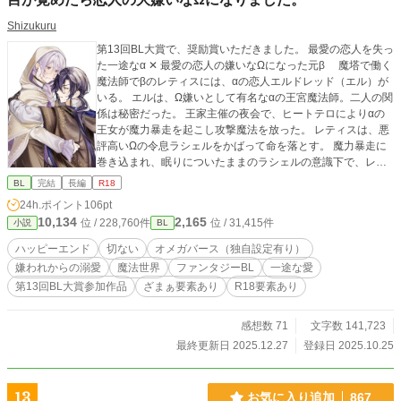
Shizukuru
第13回BL大賞で、奨励賞いただきました。 最愛の恋人を失っ
た一途なα‪ ✕‬‪‪ 最愛の恋人の嫌いなΩになった元β 魔塔で働く
魔法師でβのレティスには、αの恋人エルドレッド（エル）が
いる。 エルは、Ω嫌いとして有名なαの王宮魔法師。二人の関
係は秘密だった。 王家主催の夜会で、ヒートテロによりαの
王女が魔力暴走を起こし攻撃魔法を放った。 レティスは、悪
評高いΩの令息ラシェルをかばって命を落とす。 魔力暴走に
巻き込まれ、眠りについたままのラシェルの意識下で、レテ
ィスは存在していた。 レティスが愛する人の所へ戻れるよう
BL
完結
長編
R18
にと、ラシェルは体の入れ替わる禁忌の魔法を行使し『嫌わ
24h.ポイント
106pt
れててごめん』 そう言って消えてしまう。 一年後。 ラシェ
10,134
2,165
位 / 228,760件
位 / 31,415件
小説
BL
ルの姿で、レティスは目を覚ました。 その姿のまま、エルド
レッドと再会するが……。 ＊＊＊ オメガバース独自設定あり
ハッピーエンド
切ない
オメガバース（独自設定有り）
ます。 扉絵は、センサン様よりいただいた大切なFAです。AI
嫌われからの溺愛
魔法世界
ファンタジーBL
一途な愛
学習禁止です。
第13回BL大賞参加作品
ざまぁ要素あり
R18要素あり
感想数 71
文字数 141,723
最終更新日 2025.12.27
登録日 2025.10.25
13
お気に入り追加
867