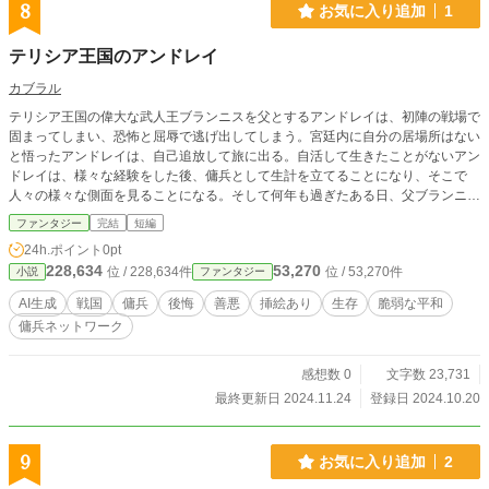
8
お気に入り追加
1
テリシア王国のアンドレイ
カブラル
テリシア王国の偉大な武人王ブランニスを父とするアンドレイは、初陣の戦場で
固まってしまい、恐怖と屈辱で逃げ出してしまう。宮廷内に自分の居場所はない
と悟ったアンドレイは、自己追放して旅に出る。自活して生きたことがないアン
ドレイは、様々な経験をした後、傭兵として生計を立てることになり、そこで
人々の様々な側面を見ることになる。そして何年も過ぎたある日、父ブランニス
からメッセージが届く。
ファンタジー
完結
短編
24h.ポイント
0pt
228,634
53,270
位 / 228,634件
位 / 53,270件
小説
ファンタジー
AI生成
戦国
傭兵
後悔
善悪
挿絵あり
生存
脆弱な平和
傭兵ネットワーク
感想数 0
文字数 23,731
最終更新日 2024.11.24
登録日 2024.10.20
9
お気に入り追加
2