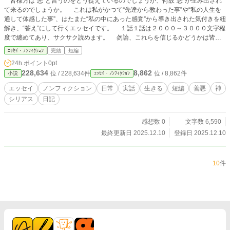
皆様方は“悪”と言うのをどう捉えているのでしょうか、何故“悪”が生み出され
て来るのでしょうか。 これは私がかつて“先達から教わった事”や“私の人生を
通して体感した事”、はたまた“私の中にあった感覚”から導き出された気付きを紐
解き、“答え”にして行くエッセイです。 １話１話は２０００～３０００文字程
度で纏めてあり、サクサク読めます。 勿論、これらを信じるかどうかは皆様
方にお任せ致します（多分、それほど大きな間違いでは無いと思うのですが）。
ｴｯｾｲ・ﾉﾝﾌｨｸｼｮﾝ
完結
短編
24h.ポイント
0pt
228,634
8,862
位 / 228,634件
位 / 8,862件
小説
ｴｯｾｲ・ﾉﾝﾌｨｸｼｮﾝ
エッセイ
ノンフィクション
日常
実話
生きる
短編
善悪
神
シリアス
日記
感想数 0
文字数 6,590
最終更新日 2025.12.10
登録日 2025.12.10
10
件