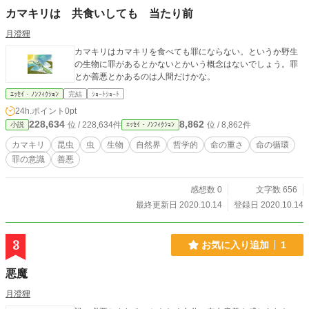
カマキリは 共食いしても 当たり前
月澄狸
カマキリはカマキリを食べても罪にならない。というか野生
の生物に罪があるとかないとかいう概念はないでしょう。罪
とか善悪とかあるのは人間だけかな。
ｴｯｾｲ・ﾉﾝﾌｨｸｼｮﾝ
完結
ｼｮｰﾄｼｮｰﾄ
24h.ポイント
0pt
228,634
8,862
位 / 228,634件
位 / 8,862件
小説
ｴｯｾｲ・ﾉﾝﾌｨｸｼｮﾝ
カマキリ
昆虫
虫
生物
自然界
哲学的
命の重さ
命の循環
罪の意識
善悪
感想数 0
文字数 656
最終更新日 2020.10.14
登録日 2020.10.14
3
お気に入り追加
1
悪魔
月澄狸