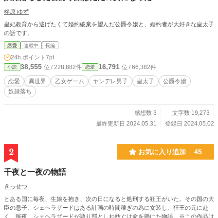
柊原 ゆず
皇妃教育から逃げたくて婚約破棄を望んだ公爵令嬢と、婚約者が大好きな皇太子
の話です。
恋愛
連載中
長編
24h.ポイント
7pt
38,555
16,791
位 / 228,882件
位 / 66,382件
小説
恋愛
恋愛
異世界
乙女ゲーム
ヤンデレ男子
皇太子
公爵令嬢
奴隷落ち
感想数 3
文字数 19,273
最終更新日 2024.05.31
登録日 2024.05.02
2
お気に入り追加
45
千夜と一夜の物語
きっせつ
とある国に毎夜、生娘を抱き、次の日になると処刑する狂王がいた。その国の大
臣の息子、シェヘラザードはある計画の時間稼ぎの為に女装し、狂王の元に赴
く。毎夜、シェヘラザードが語り部としね紡ぐは命を懸けた物語。※この作品は