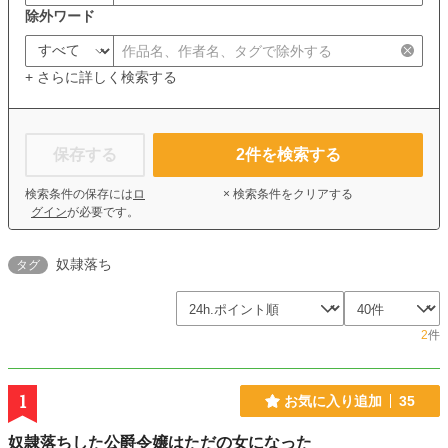
除外ワード
+ さらに詳しく検索する
保存する
2
件を検索する
検索条件の保存には
ロ
× 検索条件をクリアする
グイン
が必要です。
奴隷落ち
タグ
2
件
1
お気に入り追加
35
奴隷落ちした公爵令嬢はただの女になった