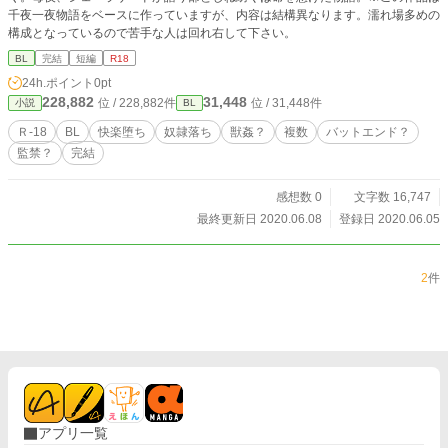
千夜一夜物語をベースに作っていますが、内容は結構異なります。濡れ場多めの
構成となっているので苦手な人は回れ右して下さい。
BL
完結
短編
R18
24h.ポイント
0pt
228,882
31,448
位 / 228,882件
位 / 31,448件
小説
BL
Ｒ-18
BL
快楽堕ち
奴隷落ち
獣姦？
複数
バットエンド？
監禁？
完結
感想数 0
文字数 16,747
最終更新日 2020.06.08
登録日 2020.06.05
2
件
アプリ一覧