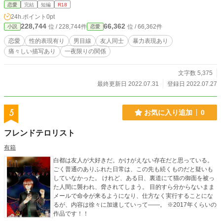
恋愛
完結
短編
R18
24h.ポイント
0pt
228,744
66,362
位 / 228,744件
位 / 66,362件
小説
恋愛
恋愛
性的表現有り
男目線
友人同士
暴力表現あり
痛々しい描写あり
一夜限りの関係
文字数 5,375
最終更新日 2022.07.31
登録日 2022.07.27
5
お気に入り追加
0
フレンドテロリスト
有箱
白都は友人が大好きだ。かけがえない存在だと思っている。
ごく普通のありふれた日常は、この先も続くものだと疑いも
していなかった。 けれど、ある日、裏道にて猫の御面を被っ
た人間に襲われ、脅されてしまう。 目的すら分からないまま
メールで命令が来るようになり、仕方なく実行することにな
るが、内容は徐々に加速していって――。 ※2017年くらいの
作品です！！