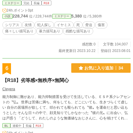
ミステリー
完結
長編
R18
24h.ポイント
0pt
228,744
5,380
位 / 228,744件
位 / 5,380件
小説
ミステリー
シリアス
友情
犯人探し
イヤミス
死
脅迫
傷害
痛々しい描写あり
暴力描写あり
残酷な描写あり
感想数 0
文字数 104,007
最終更新日 2023.10.22
登録日 2023.08.01
6
お気に入り追加
34
【R18】劣等感×無秩序×無関心
Cleyera
能力制御に難があり、能力抑制措置を受けて生活している、ＥＳＰ系クレアセン
トの〝弘〟 世界は苦痛に満ち、何をしても、どこにいても、生きづらくて虚し
い 自分の居場所が欲しくて、叩かれても殴られても〝彼〟を運命だと思い込も
うとした そんな日々の中で、顔見知りでしかなかった〝彼の兄〟に出会い、弘
は戸惑う 「どうして、わたしのような無価値なおじさんに、心を傾けてくれる
のですか？」と言葉にできずに ：注意： 素人です タグ確認を推奨 人×人 月光さ
BL
連載中
長編
R18
んにも同時刻投稿です