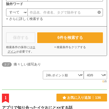
除外ワード
+ さらに詳しく検索する
保存する
6
件を検索する
検索条件の保存には
ロ
× 検索条件をクリアする
グイン
が必要です。
痛々しい描写あり
タグ
6
件
1
お気に入り追加
136
アプリで知り合ったイケおじと××する話