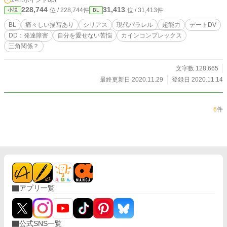
24h.ポイント
0pt
228,744
31,413
位 / 228,744件
位 / 31,413件
小説
BL
BL
痛々しい描写あり
シリアス
現代パラレル
超能力
デートDV
DD：発達障害
自分を愛せない苦悩
カインコンプレックス
三角関係？
文字数 128,665
最終更新日 2020.11.29
登録日 2020.11.14
6
件
アプリ一覧
公式SNS一覧