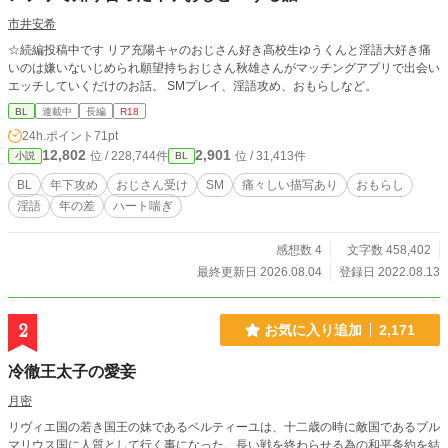
市井安希
☆続編投稿中です リア充陽キャのおじさん好き高校生ゆうくんと淫語大好き痛
いのは嫌いないじめられ願望持ちおじさん秋雄さんがマッチングアプリで出会い
エッチしていくだけのお話。 SMプレイ、淫語攻め、おもらしなど。
BL
連載中
長編
R18
24h.ポイント
71pt
12,802
2,901
位 / 228,744件
位 / 31,413件
小説
BL
BL
年下攻め
おじさん受け
SM
痛々しい描写あり
おもらし
淫語
年の差
ハート喘ぎ
感想数 4
文字数 458,402
最終更新日 2026.08.04
登録日 2022.08.13
2
お気に入り追加
2,171
冷徹王太子の愛妾
月密
リヴィエ国の若き国王の妹であるベルティーユは、十二歳の時に敵国であるブル
マリウス国に人質として行く事になった。長い戦を終わらせる為の和平条約を結