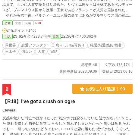
ぶまで、互いに人質交換を取り決めた。リヴィエ国からは王妹であるベルティー
ユが、ブルマリウス国からは第一王女であるブランシェが人質と選抜された。
それから六年後、ベルティーユは人質の身ではあるがブルマリウス国の第二王
子等から温かく迎え入れられ何事もなく平穏に過ごしていた。そして六年の協議
恋愛
完結
長編
R18
の末、間も無く和平条約が結ばれるーー筈だった。その直前、もう一人の人質で
24h.ポイント
14pt
あるブランシェの訃報が届き事態は急変する。ブランシェの死因は、リヴィエ国
29,624
12,564
位 / 228,744件
位 / 66,362件
小説
恋愛
王からの陵辱であり、その事に嘆いたブランシェは自ら命を絶ったというものだ
った。 これまで優しくしてくれていた第二王子のクロヴィスは人が変わった
異世界
恋愛ファンタジー
痛々しい描写あり
純愛/溺愛/嫉妬/執着
ように豹変し、妹の死を嘆き怒り、報復としてベルティーユを陵辱する。更にそ
王太子
切ない
人質
完結
の後、心身共に衰弱したベルティーユは、今は使われていない古い塔に幽閉され
た。そこにやはり以前まで優しかった筈の第三王子ロランが現れ、ベルティーユ
の処刑が決まった事を告げる。それから数日後の処刑執行の朝、ベルティーユを
感想数 46
文字数 178,174
迎えに来たのは……冷酷非道と名高いブルマリウス国の王太子のレアンドルだっ
最終更新日 2023.09.06
登録日 2023.06.10
た。そして彼は「これより君は俺の妾だ」そうベルティーユに告げた。
3
お気に入り追加
93
【R18】I've got a crush on ogre
Cleyera
反感を覚えた 苛立つばかりだった 気がつけば恋をしていた 近づかないようにし
た 別れを惜しむ自分に苛立つ 再会した 忘れてしまいたかった 想いは募る それ
でも…… 弱っちい奴だ どうでもいい コロリと恋に落ちた 近づけねえ くそった
れ、縁が切れた 見つけた 今度こそ捕まえる 弱え人間だ 逃さねえ…… ：注意：