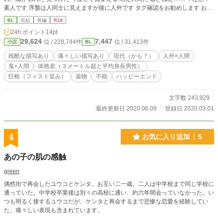
素人です 序盤は人同士に見えますが後に人外です タグ確認をお勧めします お月
様にも出没しています
BL
完結
長編
R18
24h.ポイント
14pt
29,624
7,447
位 / 228,744件
位 / 31,413件
小説
BL
残酷な描写あり
痛々しい描写あり
現代（かも？）
人外×人間
鬼×人間
体格差（３メートル超と平均身長男性）
巨根（フィスト並み）
薬物
不能
ハッピーエンド
文字数 243,929
最終更新日 2020.06.09
登録日 2020.03.01
4
お気に入り追加
5
あの子の肌の感触
green
偶然街で再会したユウコとケンタ。お互い二一歳。二人は中学校まで同じ学校に
通っていた。中学校卒業後は別々の高校に通い、約六年間会っていなかった。い
つも明るく接するユウコだが、ケンタと再会するまで悲惨な恋愛を経験してい
た。痛々しい表現も含まれています。