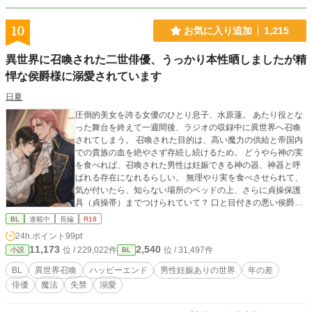
10
お気に入り追加
1,215
異世界に召喚された二世俳優、うっかり本性晒しましたが精
悍な侯爵様に溺愛されています
日夏
圧倒的美女を誇る女優のひとり息子、水原蓮。 あたり役とな
った舞台を終えて一週間後、ラジオの収録中に異世界へ召喚
されてしまう。 召喚された目的は、高い魔力の供給と帝国内
での貴族の血を絶やさず存続し続けるため。 どうやら神の実
を食べれば、召喚された男性は妊娠できる神の器、神器と呼
ばれる存在になれるらしい。 無理やり実を食べさせられて、
気が付いたら、知らない場所のベッドの上、さらに貞操保護
具（貞操帯）までつけられていて？ 口と目付きの悪い侯爵ら
しくない侯爵さまと、見た目に反して幼いあけすけな中世的
BL
連載中
長編
R18
美人俳優のお話です。 2022.11.19. スピンオフ公開に伴い、
24h.ポイント
99pt
タイトル変更しました！旭さんサイドのお話です。よろしく
11,173
2,540
位 / 229,022件
位 / 31,497件
小説
BL
お願いします！ 2026.1.27. 旧タイトルを削除し、イメージ
イラストを追加しました。 ※登場人物、団体、名称等は全て
BL
異世界召喚
ハッピーエンド
男性妊娠ありの世界
年の差
架空のものです。 ※背景の緩いのファンタジーです、ご都合
俳優
魔法
失禁
溺愛
主義の世界です。 ※男性妊娠あり。 ※題名 ＊～＊＊＊はR18
指定です。 ※見切り発車もいいところ。 ※イラストは、Ado