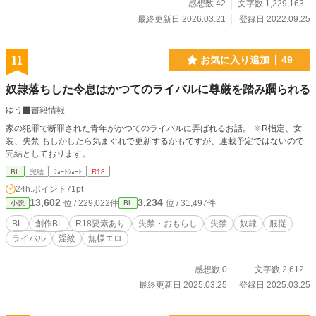
b​​e Fireflyを使用した生成AIです。著作権リスクを避けたデー
感想数 42
文字数 1,229,163
タのみで作成されています。
最終更新日 2026.03.21
登録日 2022.09.25
11
お気に入り追加
49
奴隷落ちした令息はかつてのライバルに尊厳を踏み躙られる
ゆう
書籍情報
家の犯罪で断罪された青年がかつてのライバルに弄ばれるお話。 ※R指定、女
装、失禁 もしかしたら気まぐれで更新するかもですが、連載予定ではないので
完結としております。
BL
完結
ｼｮｰﾄｼｮｰﾄ
R18
24h.ポイント
71pt
13,602
3,234
位 / 229,022件
位 / 31,497件
小説
BL
BL
創作BL
R18要素あり
失禁・おもらし
失禁
奴隷
服従
ライバル
淫紋
無様エロ
感想数 0
文字数 2,612
最終更新日 2025.03.25
登録日 2025.03.25