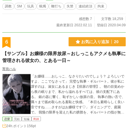
調教
SM
玩具
蝋燭
鞭打ち
失禁
連続絶頂
拘束
感想数 7
文字数 18,259
最終更新日 2022.02.11
登録日 2020.04.09
6
お気に入り追加
20
【サンプル】お嬢様の限界放尿～おしっこもアクメも執事に
管理される彼女の、とある一日～
宵街ハル
「お嬢様……おしっこ、なさりたいのでしょう？ よろしいで
すよ、ここでなさって」 完璧な執事・ギルバート。彼が私に
課すのは、淑女にあるまじき【排尿の管理】。 朝の目覚めか
ら夜の眠りまで、私から溢れるすべては、彼の支配下にあ
る。 銀の器に響く、恥ずかしい放尿の音。 執事の熱い舌で、
隅々まで舐め取られる羞恥と快感。 「本日も素晴らしく良い
音ですね……さすがはお嬢様です♡」 ダイニングで、庭園
で。 我慢の限界を迎えた私の膀胱を、ギルバートの指が無慈
悲に、そして甘美に刺激する。 強制的な尿道アクメ、そして
恋愛
完結
短編
R18
彼の口の中へと直接注がれる黄金の雫――。 恥ずかしさで狂
24h.ポイント
156pt
いそうなのに、彼の前でお漏らしをしてしまう喜びを、もう