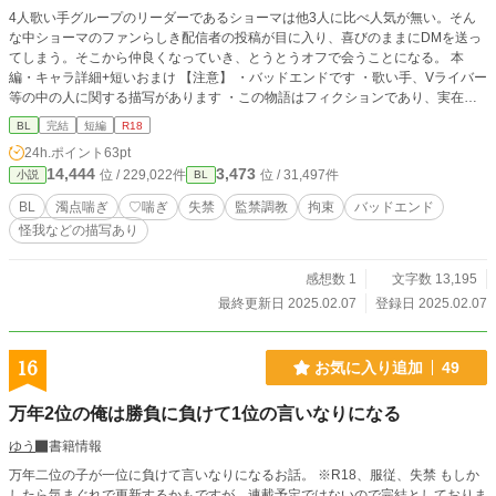
4人歌い手グループのリーダーであるショーマは他3人に比べ人気が無い。そん
な中ショーマのファンらしき配信者の投稿が目に入り、喜びのままにDMを送っ
てしまう。そこから仲良くなっていき、とうとうオフで会うことになる。 本
編・キャラ詳細+短いおまけ 【注意】 ・バッドエンドです ・歌い手、Vライバー
等の中の人に関する描写があります ・この物語はフィクションであり、実在の
人物・団体とは一切関係ありません ・受けが終始可哀想な目に合う上に救いが
BL
完結
短編
R18
ありません ・軽傷・受けに少しだけ傷がつく表現があります ・♡・濁点喘ぎ過
24h.ポイント
63pt
多。喘ぎませんが攻めのセリフにも♡がついています ・展開が非常に早い上に
14,444
3,473
位 / 229,022件
位 / 31,497件
小説
BL
現実的では無いため苦手な方は閲覧をおすすめできません
BL
濁点喘ぎ
♡喘ぎ
失禁
監禁調教
拘束
バッドエンド
怪我などの描写あり
感想数 1
文字数 13,195
最終更新日 2025.02.07
登録日 2025.02.07
16
お気に入り追加
49
万年2位の俺は勝負に負けて1位の言いなりになる
ゆう
書籍情報
万年二位の子が一位に負けて言いなりになるお話。 ※R18、服従、失禁 もしか
したら気まぐれで更新するかもですが、連載予定ではないので完結としておりま