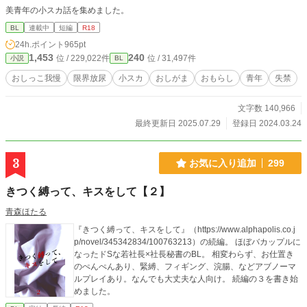
美青年の小スカ話を集めました。
BL
連載中
短編
R18
24h.ポイント
965pt
1,453
240
位 / 229,022件
位 / 31,497件
小説
BL
おしっこ我慢
限界放尿
小スカ
おしがま
おもらし
青年
失禁
文字数 140,966
最終更新日 2025.07.29
登録日 2024.03.24
3
お気に入り追加
299
きつく縛って、キスをして【２】
青森ほたる
『きつく縛って、キスをして』（https://www.alphapolis.co.j
p/novel/345342834/100763213）の続編。 ほぼバカップルに
なったドSな若社長×社長秘書のBL。 相変わらず、お仕置き
のぺんぺんあり、緊縛、フィギング、浣腸、などアブノーマ
ルプレイあり。なんでも大丈夫な人向け。 続編の３を書き始
めました。