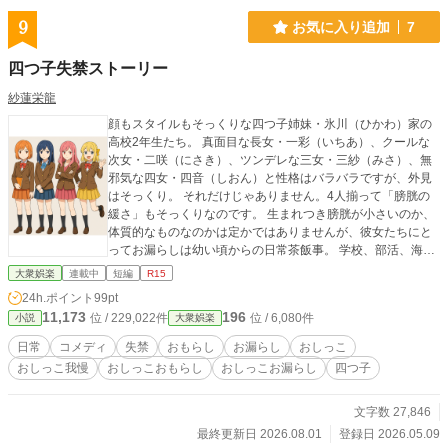
9
お気に入り追加
7
四つ子失禁ストーリー
紗蓮栄龍
顔もスタイルもそっくりな四つ子姉妹・氷川（ひかわ）家の
高校2年生たち。 真面目な長女・一彩（いちあ）、クールな
次女・二咲（にさき）、ツンデレな三女・三紗（みさ）、無
邪気な四女・四音（しおん）と性格はバラバラですが、外見
はそっくり。 それだけじゃありません。4人揃って「膀胱の
緩さ」もそっくりなのです。 生まれつき膀胱が小さいのか、
体質的なものなのかは定かではありませんが、彼女たちにと
ってお漏らしは幼い頃からの日常茶飯事。 学校、部活、海水
浴、人生ゲーム……どこにいても巻き起こるドタバタ失禁
大衆娯楽
連載中
短編
R15
劇。四人それぞれの個性が絡み合う、笑いと羞恥に満ちたお
24h.ポイント
99pt
もらし日常コメディ。
11,173
196
位 / 229,022件
位 / 6,080件
小説
大衆娯楽
日常
コメディ
失禁
おもらし
お漏らし
おしっこ
おしっこ我慢
おしっこおもらし
おしっこお漏らし
四つ子
文字数 27,846
最終更新日 2026.08.01
登録日 2026.05.09