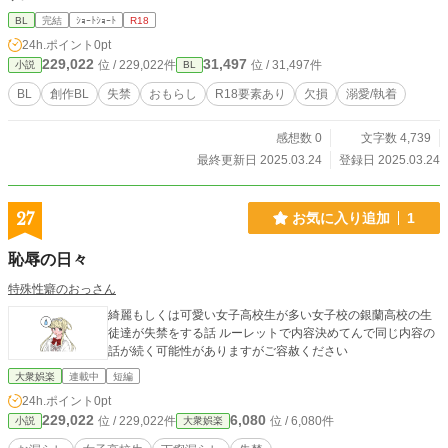
BL
完結
ｼｮｰﾄｼｮｰﾄ
R18
24h.ポイント
0pt
229,022
31,497
位 / 229,022件
位 / 31,497件
小説
BL
BL
創作BL
失禁
おもらし
R18要素あり
欠損
溺愛/執着
感想数 0
文字数 4,739
最終更新日 2025.03.24
登録日 2025.03.24
27
お気に入り追加
1
恥辱の日々
特殊性癖のおっさん
綺麗もしくは可愛い女子高校生が多い女子校の銀蘭高校の生
徒達が失禁をする話 ルーレットで内容決めてんで同じ内容の
話が続く可能性がありますがご容赦ください
大衆娯楽
連載中
短編
24h.ポイント
0pt
229,022
6,080
位 / 229,022件
位 / 6,080件
小説
大衆娯楽