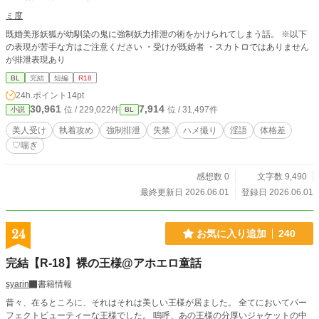
ミ度
既婚美形妖狐が幼馴染の鬼に強制妖力排泄の術をかけられてしまう話。 ※以下
の表現が苦手な方はご注意ください ・受けが既婚者 ・スカトロではありません
が排泄表現あり
BL
完結
短編
R18
24h.ポイント
14pt
30,961
7,914
位 / 229,022件
位 / 31,497件
小説
BL
美人受け
執着攻め
強制排泄
失禁
ハメ撮り
淫語
⁠体格差
♡喘ぎ
感想数 0
文字数 9,490
最終更新日 2026.06.01
登録日 2026.06.01
24
お気に入り追加
240
完結【R-18】裸の王様@アホエロ童話
syarin
書籍情報
昔々、在るところに、それはそれは美しい王様が居ました。 全てにおいてパー
フェクトビューティーな王様でした。 嗚呼、あの王様の分厚いジャケットの中