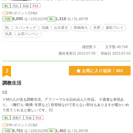
BL
完結
長編
R18
24h.ポイント
234pt
6,095
1,318
位 / 229,022件
位 / 31,497件
小説
BL
BL
スパンキング
浣腸
お仕置き
異物挿入
失禁
羞恥プレイ
玩具
お尻ペンペン
感想数 3
文字数 49,746
最終更新日 2023.07.05
登録日 2023.07.03
5
お気に入り追加
901
調教生活
ri.k
ドMの人が送る調教生活。アブノーマルを詰め込んだ作品。 ※過激な表現あ
り。（鞭打ち･蝋燭･失禁など) 初登校なので至らない部分もありますが暖かいめ
で見てくれると嬉しいです。🙇‍♀️
BL
連載中
長編
R18
24h.ポイント
213pt
6,761
1,462
位 / 229,022件
位 / 31,497件
小説
BL