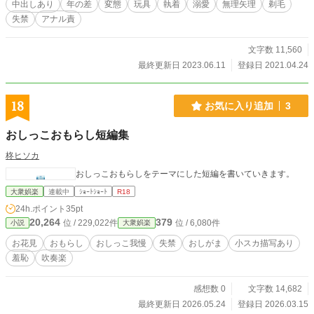
中出しあり
年の差
変態
玩具
執着
溺愛
無理矢理
剃毛
失禁
アナル責
文字数 11,560
最終更新日 2023.06.11
登録日 2021.04.24
18
お気に入り追加
3
おしっこおもらし短編集
柊ヒソカ
おしっこおもらしをテーマにした短編を書いていきます。
大衆娯楽
連載中
ｼｮｰﾄｼｮｰﾄ
R18
24h.ポイント
35pt
20,264
379
位 / 229,022件
位 / 6,080件
小説
大衆娯楽
お花見
おもらし
おしっこ我慢
失禁
おしがま
小スカ描写あり
羞恥
吹奏楽
感想数 0
文字数 14,682
最終更新日 2026.05.24
登録日 2026.03.15