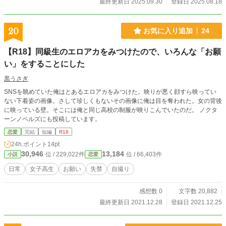
最終更新日 2025.09.30
登録日 2025.08.18
20
お気に入り追加
24
【R18】同級生のエロアカをみつけたので、いろんな「お願
い」をすることにした
黒うさぎ
SNSを眺めていた俺はとあるエロアカをみつけた。映りが悪く顔すら映ってい
ない下着姿の画像。さして珍しくもないその画像に俺は目を奪われた。女の背後
に映っている壁。そこには俺と同じ高校の制服が映りこんでいたのだ。 ノクタ
ーンノベルズにも投稿しています。
恋愛
完結
短編
R18
24h.ポイント
14pt
30,946
13,184
位 / 229,022件
位 / 66,403件
小説
恋愛
日常
女子高生
お願い
失禁
自撮り
感想数 0
文字数 20,882
最終更新日 2021.12.28
登録日 2021.12.25