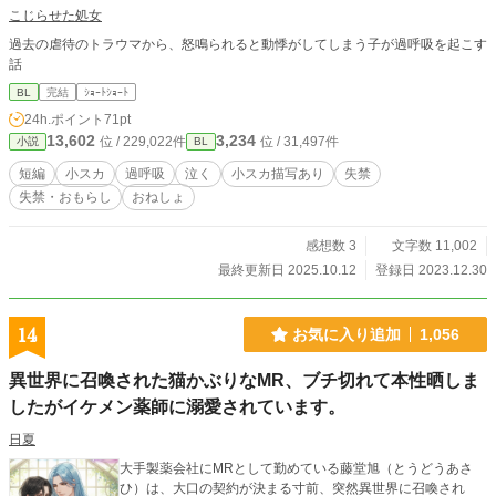
こじらせた処女
過去の虐待のトラウマから、怒鳴られると動悸がしてしまう子が過呼吸を起こす
話
BL
完結
ｼｮｰﾄｼｮｰﾄ
24h.ポイント
71pt
13,602
3,234
位 / 229,022件
位 / 31,497件
小説
BL
短編
小スカ
過呼吸
泣く
小スカ描写あり
失禁
失禁・おもらし
おねしょ
感想数 3
文字数 11,002
最終更新日 2025.10.12
登録日 2023.12.30
14
お気に入り追加
1,056
異世界に召喚された猫かぶりなMR、ブチ切れて本性晒しま
したがイケメン薬師に溺愛されています。
日夏
大手製薬会社にMRとして勤めている藤堂旭（とうどうあさ
ひ）は、大口の契約が決まる寸前、突然異世界に召喚され