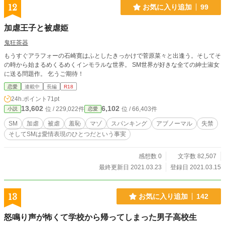
12
お気に入り追加
99
加虐王子と被虐姫
鬼狂茶器
もうすぐアラフォーの石崎寛はふとしたきっかけで菅原菜々と出逢う。そしてそ
の時から始まるめくるめくインモラルな世界。 SM世界が好きな全ての紳士淑女
に送る問題作。 乞うご期待！
恋愛
連載中
長編
R18
24h.ポイント
71pt
13,602
6,102
位 / 229,022件
位 / 66,403件
小説
恋愛
SM
加虐
被虐
羞恥
マゾ
スパンキング
アブノーマル
失禁
そしてSMは愛情表現のひとつだという事実
感想数 0
文字数 82,507
最終更新日 2021.03.23
登録日 2021.03.15
13
お気に入り追加
142
怒鳴り声が怖くて学校から帰ってしまった男子高校生