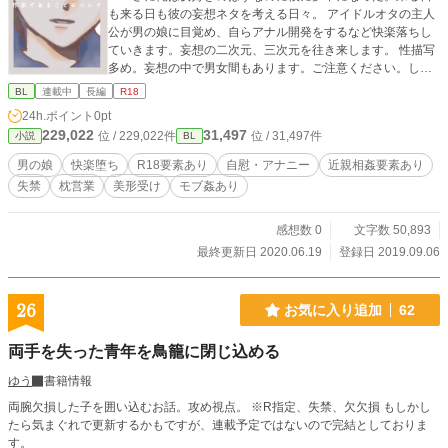
も来る日も彼の妄想ネタを考える日々。 アイドルオタの主人
公が男の娘に目覚め、自らアナル開発をするなど快楽落ちし
ていきます。妄想の二次元、三次元を往き来します。 性描写
多め。妄想の中で男女間もあります。ご注意ください。しち
ょり、ジョウタロは受け固定。不定期更新。更新がかなり遅
BL
連載中
長編
R18
いと思うのでお許しください。……妄想の産物です。 表紙は
24h.ポイント
0pt
「かんたん表紙メーカー」さんを利用させて頂きました。
229,022
31,497
位 / 229,022件
位 / 31,497件
小説
BL
男の娘
快楽堕ち
R18要素あり
自慰・アナニー
近親相姦要素あり
失禁
枕営業
美形受け
モブ姦あり
感想数 0
文字数 50,893
最終更新日 2020.06.19
登録日 2019.09.06
26
お気に入り追加
62
両手を失った青年を鳥籠に閉じ込める
ゆう
書籍情報
両腕欠損した子を囲い込むお話。攻め視点。 ※R指定、失禁、欠欠損 もしかし
たら気まぐれで更新するかもですが、連載予定ではないので完結としておりま
す。