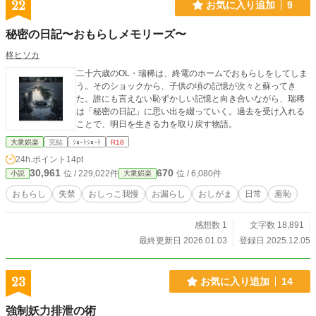
彼は自らの犯行を反芻し、倒錯した愉悦の中で次なる獲物と
22
お気に入り追加
9
更なる深みへと突き落とす方法を模索する。 そのタクシー
は、いつものように、ただ「下り方面」へと走っていく。 あ
秘密の日記〜おもらしメモリーズ〜
なたは、この静かなる地獄への旅の目撃者となる。 ※「ノク
ターンノベルズ」「PIXIV」「ハーメルン」でも掲載中
柊ヒソカ
二十六歳のOL・瑞稀は、終電のホームでおもらしをしてしま
う。そのショックから、子供の頃の記憶が次々と蘇ってき
た。誰にも言えない恥ずかしい記憶と向き合いながら、瑞稀
は「秘密の日記」に思い出を綴っていく。過去を受け入れる
ことで、明日を生きる力を取り戻す物語。
大衆娯楽
完結
ｼｮｰﾄｼｮｰﾄ
R18
24h.ポイント
14pt
30,961
670
位 / 229,022件
位 / 6,080件
小説
大衆娯楽
おもらし
失禁
おしっこ我慢
お漏らし
おしがま
日常
羞恥
感想数 1
文字数 18,891
最終更新日 2026.01.03
登録日 2025.12.05
23
お気に入り追加
14
強制妖力排泄の術