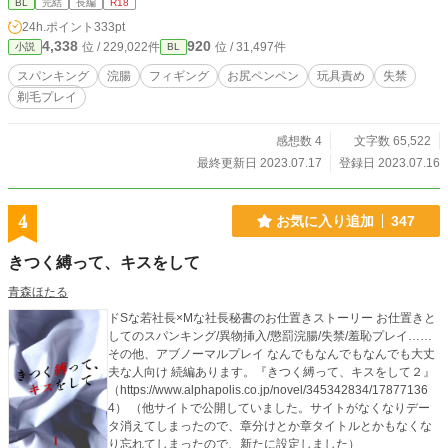
BL
完結
長編
R18
24h.ポイント
333pt
4,338
920
位 / 229,022件
位 / 31,497件
小説
BL
スパンキング
浣腸
フィギング
お尻ペンペン
玩具責め
失禁
剃毛プレイ
感想数 4
文字数 65,522
最終更新日 2023.07.17
登録日 2023.07.16
4
お気に入り追加
347
きつく縛って、キスをして
青森ほたる
ドSな若社長×Mな社長秘書のお仕置きストーリー お仕置きと
してのスパンキング/異物挿入/懲罰浣腸/失禁/羞恥プレイ……
その他、アブノーマルプレイ なんでもなんでもなんでも大丈
夫な人向け 続編あります。『きつく縛って、キスをして２』
（https://www.alphapolis.co.jp/novel/345342834/17877136
4） （他サイトで公開していました。サイトがなくなりデー
タ消えてしまったので、章分けとか章タイトルとかもなくな
り忘れてしまったので、新たに設定しました）