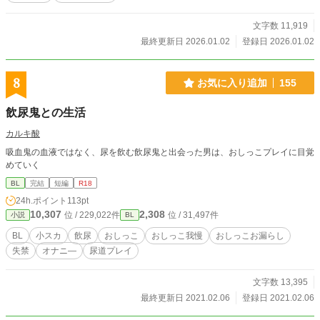
文字数 11,919
最終更新日 2026.01.02
登録日 2026.01.02
8
お気に入り追加
155
飲尿鬼との生活
カルキ酸
吸血鬼の血液ではなく、尿を飲む飲尿鬼と出会った男は、おしっこプレイに目覚
めていく
BL
完結
短編
R18
24h.ポイント
113pt
10,307
2,308
位 / 229,022件
位 / 31,497件
小説
BL
BL
小スカ
飲尿
おしっこ
おしっこ我慢
おしっこお漏らし
失禁
オナニ―
尿道プレイ
文字数 13,395
最終更新日 2021.02.06
登録日 2021.02.06