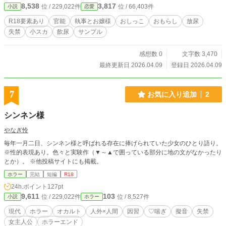
8,538
3,817
位 / 229,022件
位 / 66,403件
小説
恋愛
身体が覚えてしまって……。 【執事による、甘く昏い「おし
っこ管理」の一日。】 ※本作はpixivに公開したサンプル版で
R18要素あり
官能
執事とお嬢様
おしっこ
おもらし
放尿
す。フルバージョンはFANBOXでお楽しみいただけます。 ▼
失禁
小スカ
飲尿
サンプル
FANBOXはこちら▼ https://yoimachi-haru.fanbox.cc/posts/11
595655 ▼pixivはこちら▼ https://www.pixiv.net/users/122950
621 ※表紙画像にAIの画像生成を使用しております。
感想数 0
文字数 3,470
最終更新日 2026.04.09
登録日 2026.04.09
7
お気に入り追加
2
シンネン様
やなぎ怜
毎年一月二日、シンネン様と呼ばれる存在に捧げられていた少女のひとり語り。
※性的表現あり。色々と実験作（▼～▲で囲っている部分に地の文がなかったり
とか）。 ※他投稿サイトにも掲載。
ホラー
完結
短編
R18
24h.ポイント
127pt
9,611
103
位 / 229,022件
位 / 8,527件
小説
ホラー
現代
ホラー
オカルト
人外×人間
因習
♡喘ぎ
擬音
失禁
女主人公
ホラーエンド