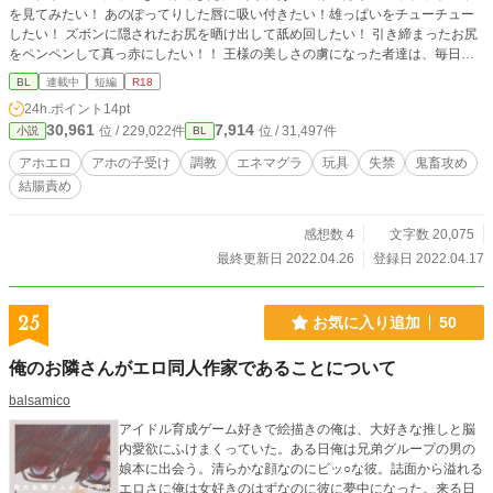
を見てみたい！ あのぽってりした唇に吸い付きたい！雄っぱいをチューチュー
したい！ ズボンに隠されたお尻を晒け出して舐め回したい！ 引き締まったお尻
をペンペンして真っ赤にしたい！！ 王様の美しさの虜になった者達は、毎日王
様にふしだらな視線を投げ付けて居ました。 裸の王様ってエロくない？？と思
BL
連載中
短編
R18
い付いてしまったのです。 アホでごめんなさいwww
24h.ポイント
14pt
30,961
7,914
位 / 229,022件
位 / 31,497件
小説
BL
アホエロ
アホの子受け
調教
エネマグラ
玩具
失禁
鬼畜攻め
結腸責め
感想数 4
文字数 20,075
最終更新日 2022.04.26
登録日 2022.04.17
25
お気に入り追加
50
俺のお隣さんがエロ同人作家であることについて
balsamico
アイドル育成ゲーム好きで絵描きの俺は、大好きな推しと脳
内愛欲にふけまくっていた。ある日俺は兄弟グループの男の
娘本に出会う。清らかな顔なのにビッ○な彼。誌面から溢れる
エロさに俺は女好きのはずなのに彼に夢中になった。来る日