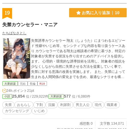
19
お気に入り追加
10
失禁カウンセラー・マニア
たちばなさとし
失禁誘導カウンセラー 翔太（しょうた）にまつわるエピソー
ド 性癖やいじめ等、センシティブな内容を取り扱うケースあ
り カウンセラーである翔太は相談者の希望に基づき、特定の
対象者が失禁する状況を作り出すためのアドバイスを提供し
ます。 心理的・環境的な誘導技術を活用し、対象者の抵抗を
少なくしながら自然に失禁させる方法を提案していく事で、
失禁に対する意識の改善を実施します。 また、失禁によって
生まれる人間関係の変化までを含め、最適なシナリオを構築
します。 ※「ミッドナイトノベルズ」「PIXIV」でも公開中
大衆娯楽
完結
長編
R18
24h.ポイント
21pt
25,854
577
位 / 229,022件
位 / 6,080件
小説
大衆娯楽
失禁
おもらし
下剤
浣腸
利尿剤
男主人公
現代
職業者
カウンセリング
いじめ
感想数 0
文字数 134,071