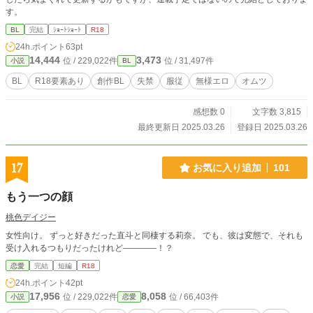
す。
BL
完結
ｼｮｰﾄｼｮｰﾄ
R18
24h.ポイント
63pt
14,444
3,473
位 / 229,022件
位 / 31,497件
小説
BL
BL
R18要素あり
創作BL
失禁
服従
無様エロ
オムツ
感想数 0
文字数 3,815
最終更新日 2025.03.26
登録日 2025.03.26
17
お気に入り追加
101
もう一つの顔
桃色デイジー
女性向け。 ずっと好きだった直斗と同棲する莉奈。 でも、彼は変態で、それも
受け入れるつもりだったけれど――――！？
恋愛
完結
短編
R18
24h.ポイント
42pt
17,956
8,058
位 / 229,022件
位 / 66,403件
小説
恋愛