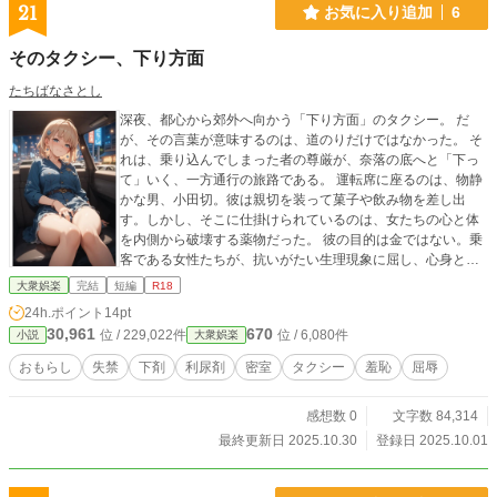
21
お気に入り追加
6
そのタクシー、下り方面
たちばなさとし
深夜、都心から郊外へ向かう「下り方面」のタクシー。 だ
が、その言葉が意味するのは、道のりだけではなかった。 そ
れは、乗り込んでしまった者の尊厳が、奈落の底へと「下っ
て」いく、一方通行の旅路である。 運転席に座るのは、物静
かな男、小田切。彼は親切を装って菓子や飲み物を差し出
す。しかし、そこに仕掛けられているのは、女たちの心と体
を内側から破壊する薬物だった。 彼の目的は金ではない。乗
客である女性たちが、抗いがたい生理現象に屈し、心身とも
に穢されていく姿を愉しむことだ。 逃げ場のない動く密室
大衆娯楽
完結
短編
R18
で、彼女たちのプライドは崩れ落ちていく。助けを求める声
24h.ポイント
14pt
は届かず、尊厳は汚され、ただひたすらに「下って」いく。
30,961
670
位 / 229,022件
位 / 6,080件
小説
大衆娯楽
ダッシュボードのドライブレコーダーは、その屈辱の一部始
終を無機質に記録し続ける。 なぜ彼女たちは、警察に訴え出
おもらし
失禁
下剤
利尿剤
密室
タクシー
羞恥
屈辱
ることができなかったのか？ その答えは、あまりにも屈辱的
な体験の記録の中にある。 本作は、被害女性それぞれの視点
感想数 0
文字数 84,314
から、悪夢の一夜を克明に描くオムニバス形式のフィクショ
ンである。犯行は回を追うごとに、より巧妙に、より残酷に
最終更新日 2025.10.30
登録日 2025.10.01
エスカレートし、被害者の「下り」方もまた、多様な絶望を
見せる。 そして時折挟まれる、犯人・小田切の歪んだ独白。