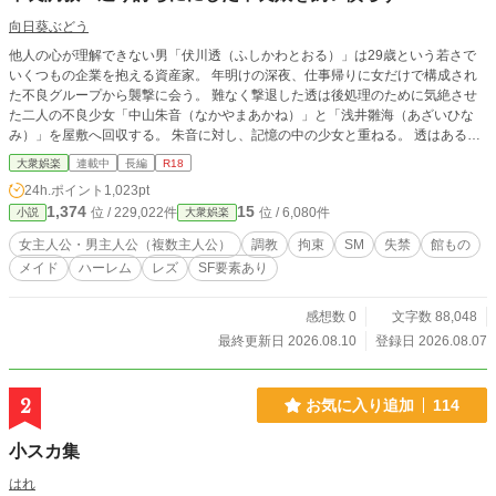
向日葵ぶどう
他人の心が理解できない男「伏川透（ふしかわとおる）」は29歳という若さで
いくつもの企業を抱える資産家。 年明けの深夜、仕事帰りに女だけで構成され
た不良グループから襲撃に会う。 難なく撃退した透は後処理のために気絶させ
た二人の不良少女「中山朱音（なかやまあかね）」と「浅井雛海（あざいひな
み）」を屋敷へ回収する。 朱音に対し、記憶の中の少女と重ねる。 透はある決
意を胸に、朱音を我が物にしようと画策する。 性描写のある話は各話のタイト
大衆娯楽
連載中
長編
R18
ルに(R18)を記載しています。 挿絵（登場人物プロフィール） こんぺいとう＊*
24h.ポイント
1,023pt
様 こんぺいとう＊*2メーカーにて作成・お借りしています。 https://picrew.me/j
1,374
15
位 / 229,022件
位 / 6,080件
小説
大衆娯楽
a/image_maker/318008
女主人公・男主人公（複数主人公）
調教
拘束
SM
失禁
館もの
メイド
ハーレム
レズ
SF要素あり
感想数 0
文字数 88,048
最終更新日 2026.08.10
登録日 2026.08.07
2
お気に入り追加
114
小スカ集
はれ