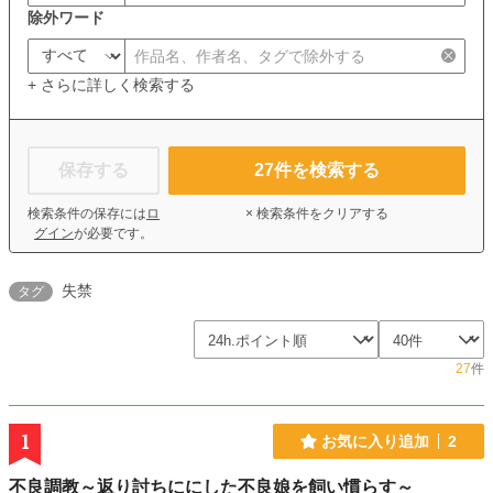
除外ワード
+ さらに詳しく検索する
保存する
27
件を検索する
検索条件の保存には
ロ
× 検索条件をクリアする
グイン
が必要です。
失禁
タグ
27
件
1
お気に入り追加
2
不良調教～返り討ちににした不良娘を飼い慣らす～