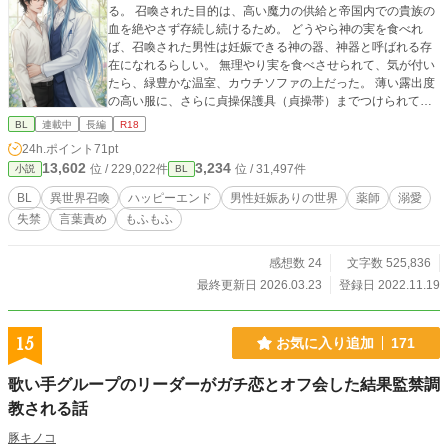
る。 召喚された目的は、高い魔力の供給と帝国内での貴族の
血を絶やさず存続し続けるため。 どうやら神の実を食べれ
ば、召喚された男性は妊娠できる神の器、神器と呼ばれる存
在になれるらしい。 無理やり実を食べさせられて、気が付い
たら、緑豊かな温室、カウチソファの上だった。 薄い露出度
の高い服に、さらに貞操保護具（貞操帯）までつけられてい
て？ 猫かぶりで口の悪い一途なMRが、人付き合いに疲れて
BL
連載中
長編
R18
植物に愛を注ぐイケメン薬師から溺愛されるお話です。 薬師
24h.ポイント
71pt
と、2人の使用人と、1匹の猫（？）と、のんびりまったり、
13,602
3,234
位 / 229,022件
位 / 31,497件
小説
BL
時に激しく、楽しく暮らしていく話です。 ※現在連載中の、
「異世界に召喚された二世俳優、うっかり本性晒しましたが
BL
異世界召喚
ハッピーエンド
男性妊娠ありの世界
薬師
溺愛
精悍な侯爵様に溺愛されています」に登場する旭さんが主役
失禁
言葉責め
もふもふ
のお話です。 ※登場人物、団体、名称等は全て架空のもので
す。 ※背景の緩いのファンタジーです、ご都合主義の世界で
す。 ※男性妊娠あり。 ※題名 ＊～＊＊＊はR18指定です。
感想数 24
文字数 525,836
※イラストは、Adob​​e Fireflyを使用した生成AIです。著作権
最終更新日 2026.03.23
登録日 2022.11.19
リスクを避けたデータのみで作成されています。
15
お気に入り追加
171
歌い手グループのリーダーがガチ恋とオフ会した結果監禁調
教される話
豚キノコ