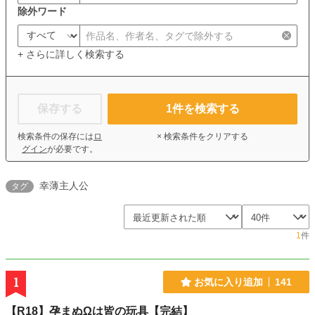
除外ワード
+ さらに詳しく検索する
保存する
1
件を検索する
検索条件の保存には
ロ
× 検索条件をクリアする
グイン
が必要です。
幸薄主人公
タグ
1
件
1
お気に入り追加
141
【R18】孕まぬΩは皆の玩具【完結】