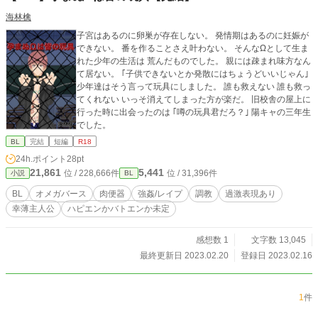
海林檎
子宮はあるのに卵巣が存在しない。 発情期はあるのに妊娠が
できない。 番を作ることさえ叶わない。 そんなΩとして生ま
れた少年の生活は 荒んだものでした。 親には疎まれ味方なん
て居ない。 ｢子供できないとか発散にはちょうどいいじゃん｣
少年達はそう言って玩具にしました。 誰も救えない 誰も救っ
てくれない いっそ消えてしまった方が楽だ。 旧校舎の屋上に
行った時に出会ったのは ｢噂の玩具君だろ？｣ 陽キャの三年生
でした。
BL
完結
短編
R18
24h.ポイント
28pt
21,861
5,441
位 / 228,666件
位 / 31,396件
小説
BL
BL
オメガバース
肉便器
強姦/レイプ
調教
過激表現あり
幸薄主人公
ハピエンかバトエンか未定
感想数 1
文字数 13,045
最終更新日 2023.02.20
登録日 2023.02.16
1
件