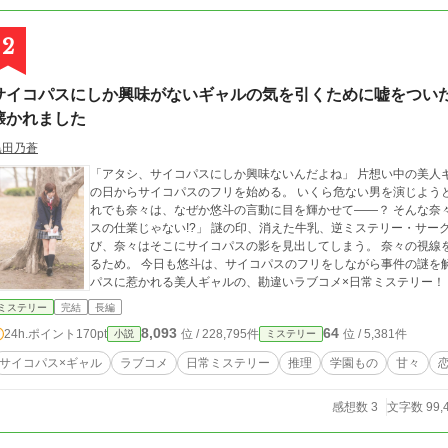
2
サイコパスにしか興味がないギャルの気を引くために嘘をつい
懐かれました
黒田乃蒼
「アタシ、サイコパスにしか興味ないんだよね」 片想い中の美人ギャル・浦野奈々の言葉を聞いた秋津悠斗は、そ
の日からサイコパスのフリを始める。 いくら危ない男を演じようとしても、悠斗はただの地味で平凡な高校生。 そ
れでも奈々は、なぜか悠斗の言動に目を輝かせて――？ そんな奈々には、ある悪癖がある。 「これって、サイコパ
スの仕業じゃない!?」 謎の印、消えた牛乳、逆ミステリー・サークル、予言書。 学校で“不思議な事件”が起こるた
び、奈々はそこにサイコパスの影を見出してしまう。 奈々の視線を奪われないため。 そして、彼女の理想の男にな
るため。 今日も悠斗は、サイコパスのフリをしながら事件の謎を解く。 サイコパスになりたい凡人男子と、サイコ
パスに惹かれる美人ギャルの、勘違いラブコメ×日常ミステリー！
ミステリー
完結
長編
8,093
64
24h.ポイント
170pt
位 / 228,795件
位 / 5,381件
小説
ミステリー
サイコパス×ギャル
ラブコメ
日常ミステリー
推理
学園もの
甘々
感想数 3
文字数 99,