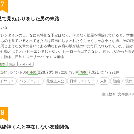
7
見て見ぬふりをした男の末路
しいな
バレンタインの日。なにも特別な予定はなく、何となく部屋を掃除していると、学生
なものを見ていると出てきたのは適当にしまわれたぐちゃぐちゃな小さな紙。その時
上同じような文章の書いてある幼なじみ宛の紙が机の中に毎日入れられていた。誰が
の行動とは？ ハッピーエンドじゃない、ヒーローも出てこない。 何もしなかった普
たに贈る、日常ミステリー×イヤミス短編
青春
完結
ｼｮｰﾄｼｮｰﾄ
228,795
7,921
24h.ポイント
0pt
位 / 228,795件
位 / 7,921件
小説
青春
イヤミス
バッドエンド
最低主人公
日常ミステリー
人怖
短編
現代
感想数 0
文字数 4,
8
尾緒神くんと存在しない友達関係