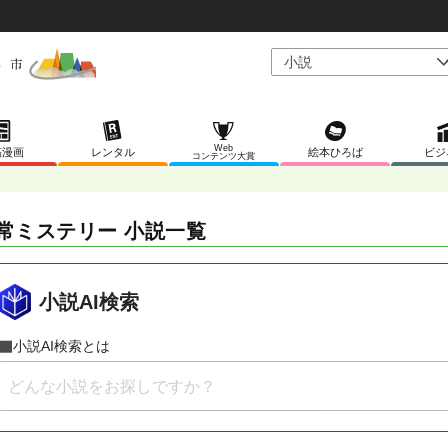
Web
稿漫画
レンタル
絵本ひろば
ビジ
コンテンツ大賞
常ミステリー 小説一覧
小説AI検索
小説AI検索とは