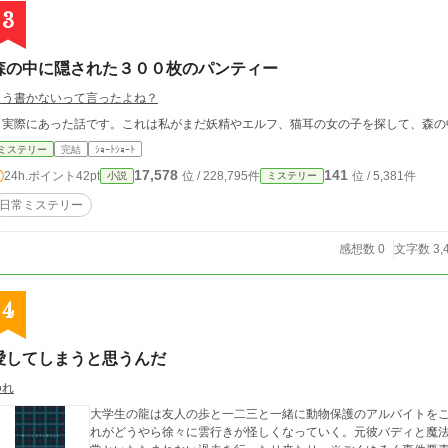
3
森の中に隠された３００枚のパンティー
もう書かないって言ったよね？
実際にあった話です。これは私がまだ妖精やエルフ、猫耳の女の子を探して、森の
ミステリー
完結
ｼｮｰﾄｼｮｰﾄ
17,578
141
24h.ポイント
42pt
位 / 228,795件
位 / 5,381件
小説
ミステリー
日常ミステリー
感想数 0
文字数 3,
4
愛してしまうと思うんだ
ゆれ
大学生の龍は友人の歩と一二三と一緒に動物保護のアルバイトを
れがどうやら徐々に雲行きが怪しくなっていく。元彼バディと魔