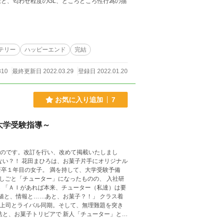
と、匂わせ程度のGL、ところどころ性行為の描
テリー
ハッピーエンド
完結
310
最終更新日 2022.03.29
登録日 2022.01.20
お気に入り追加
7
な大学受験指導～
したものです。改訂を行い、改めて掲載いたしまし
卒１年目の女子。 満を持して、大学受験予備
しごと「チューター」になったものの、 入社研
 「ＡＩがあれば本来、チューター（私達）は要
め上司とライバル同期。そして、無理難題を突き