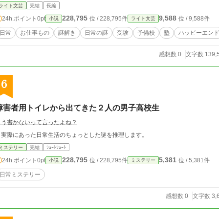
ライト文芸
完結
長編
228,795
9,588
24h.ポイント
0pt
位 / 228,795件
位 / 9,588件
小説
ライト文芸
日常
お仕事もの
謎解き
日常の謎
受験
予備校
塾
ハッピーエン
感想数 0
文字数 139,
6
障害者用トイレから出てきた２人の男子高校生
もう書かないって言ったよね？
実際にあった日常生活のちょっとした謎を推理します。
ミステリー
完結
ｼｮｰﾄｼｮｰﾄ
228,795
5,381
24h.ポイント
0pt
位 / 228,795件
位 / 5,381件
小説
ミステリー
日常ミステリー
感想数 0
文字数 3,