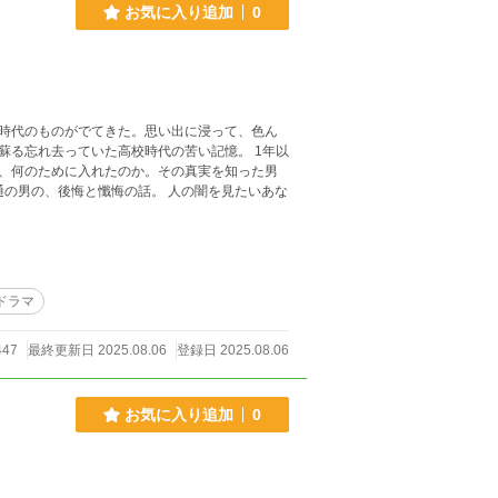
お気に入り追加
0
時代のものがでてきた。思い出に浸って、色ん
蘇る忘れ去っていた高校時代の苦い記憶。 1年以
、何のために入れたのか。その真実を知った男
通の男の、後悔と懺悔の話。 人の闇を見たいあな
ドラマ
447
最終更新日 2025.08.06
登録日 2025.08.06
お気に入り追加
0