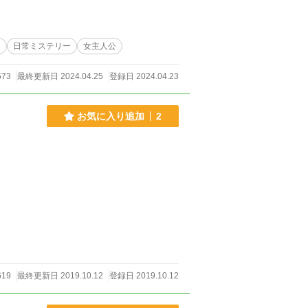
て受験生とともに入試まで立ち向かう奮闘記。 ――あなたの桜、咲かせるお手伝いします！！ 🌸 🌸 🌸
ド
日常ミステリー
女主人公
573
最終更新日 2024.04.25
登録日 2024.04.23
お気に入り追加
2
619
最終更新日 2019.10.12
登録日 2019.10.12