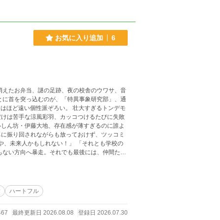
お気に入り追加
6
だけは苦手な涼風彩羽、カッコつけるたびに失敗
いしん坊・伊藤大地、存在感が薄すぎるのに誰よ
ちに振り回されながらも放っておけず、ツッコミ
く。 これは、本格ミステリー
結
ハートフル
ています。
467
最終更新日 2026.08.08
登録日 2026.07.30