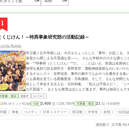
1
とくじけん！～特異事象研究部の活動記録～
いっぺいちゃん
市立陽ノ丘中学校には、今日もちょっとした「事件」が起こる。 消えたお弁当、謎の足跡、夜の校舎のウワサ、音
楽室から聞こえる不思議な音――。 そんな学校中の小さな困りごとに首を突っ込むのが、「特異事象研究部」、通
称・**特事研（とくじけん）**だ。 ……とはいえ、部員は名探偵とはほど遠い個性派ぞろい。 壮大すぎるトンデモ
推理を真顔で語る雑学王・星野美空、運動神経抜群なのにオバケ
するナルシスト・近野信吾、事件の最中でもおやつを優先する食
りも真相を見ている図書委員・月島優助。そして、そんな仲間た
役として奔走する主人公・日向和奏。 「犯人は宇宙人だ！」 「いや、未来人かもしれない！」 「それとも学校の
七不思議？」 まともな推理はほとんど進まず、事件は毎回とんでもない方向へ暴走。それでも最後には、仲間たち
の何気ない一言や小さな思いやりがつながり、誰も傷つかない笑顔の結末へたどり着
児童書・童話
連載中
ｼｮｰﾄｼｮｰﾄ
ではない。 名探偵になれなくても、誰かの「困った」を笑顔に変えることはできる。 笑って、走って、失敗して、
3,408
21
24h.ポイント
413pt
位 / 228,795件
位 / 4,658件
小説
児童書・童話
また笑う。 個性豊かな六人が繰り広げる、放課後青春コメディ＆日常ミステリー。 『とくじけん！～特異事象研究
部の活動記録～』 今日の放課後も、事件は笑いながらやってくる。 ※表紙のイラストは画像生成AIによって作られ
学園
青春
コメディ
日常ミステリー
部活動
中学生
友情
一話完
たものです。 ※この作品は「小説家になろう」でも同時投稿し
感想数 0
文字数 89,