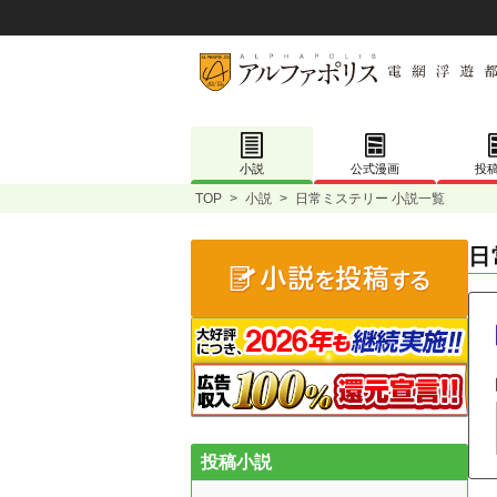
小説
公式漫画
投
TOP
>
小説
>
日常ミステリー 小説一覧
日
投稿小説