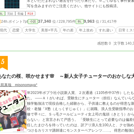
常といたたまれない過去を行ったり来たり。※ごくゆるく事件要素
写を含みますのでご注意ください。他サイトにも投稿済。
BL
完結
長編
R18
37,340
9,963
24h.ポイント
7pt
位 / 228,795件
位 / 31,417件
小説
BL
現代
恋愛
大学生
美形×平凡
年の差
年上攻め
すれ違い
日常ミス
感想数 0
文字数 140,
5
あなたの桜、咲かせます🌸 ～新人女子チューターのおかし
苑真哉 misonomaya*
🌸2023年ポプラ社小説新人賞、２次通過（1105作中37作）
た。 ――ＡＩがいれば、受験生にチューター（担任）なんていらない？！ 花田まひろは、お菓子片手にオリジナル
独学勉強法で現役合格した経験から、子供達に教えるのが得意な新
校・老舗「X塾（えっくすじゅく）」に就職、浪人生受験指導のお
修で早々に、Ｓっ毛クールビューティ女上司の鬼頭（きとう）から
らない」 と宣言されて戸惑う。 「受験生にとって必要なのは偏差値と、情報と……あと、お菓子？！」 クラス着
任したまひろを待っていたのは、訳アリ浪人生100人と、クセ強
つけるカリスマ講師達にモンスターペアレンツ……。 得意の勉強法と、お菓子トリビアで 新人「チューター」とし