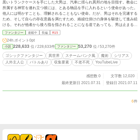
黒いトランクケースを手にした大男は、汽車に揺られ異邦の地を目指す。教会に
所属する神官を連れ立つ彼には、とある物品を手に入れるという使命があった。
他人には明かすことも、理解されることもない使命。だが、男はそれを完遂する
ため、そして自らの存在意義を満たすため、絡繰仕掛けの身体を駆使して進み続
ける。それが他者から後ろ指を指されることになる道であっても、男は止まるこ
とはないだろう。彼には辿ることができるのは、その道しかないのだから。 ※
ファンタジー
連載中
長編
R15
本作品はYouTube Liveの配信内にて執筆を行っているものになります。配信で
24h.ポイント
0pt
書いた分を微修正して掲載していきますので、更新は不定期となります。 執筆
228,633
53,270
位 / 228,633件
位 / 53,270件
小説
ファンタジー
風景が気になる方は下記リンクからどうぞ。 https://www.youtube.com/channel/
UCMi9hUeV0za3WnJm6hYp1Lw/featured ※小説家になろう様にも掲載してい
ゴシックファンタジー
異世界
スチームパンク風
魔術
シリアス
ます。
人外主人公
バトルあり
収集要素
不老不死
YouTubeLive
感想数 0
文字数 12,020
最終更新日 2021.07.31
登録日 2021.07.11
6
件