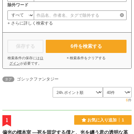
除外ワード
+ さらに詳しく検索する
保存する
6
件を検索する
検索条件の保存には
ロ
× 検索条件をクリアする
グイン
が必要です。
ゴシックファンタジー
タグ
6
件
1
お気に入り追加
1
偏光の標本室 ―死を固定する僕と、光を纏う君の透明な革