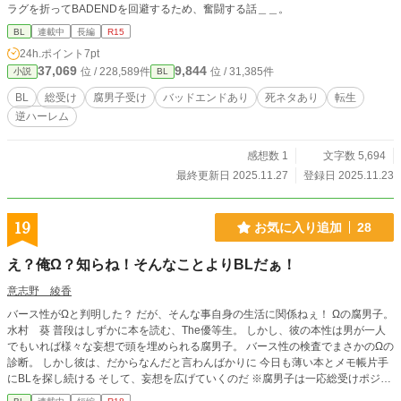
ラグを折ってBADENDを回避するため、奮闘する話＿＿。
BL
連載中
長編
R15
24h.ポイント
7pt
37,069
9,844
位 / 228,589件
位 / 31,385件
小説
BL
BL
総受け
腐男子受け
バッドエンドあり
死ネタあり
転生
逆ハーレム
感想数 1
文字数 5,694
最終更新日 2025.11.27
登録日 2025.11.23
19
お気に入り追加
28
え？俺Ω？知らね！そんなことよりBLだぁ！
意志野 綾香
バース性がΩと判明した？ だが、そんな事自身の生活に関係ねぇ！ Ωの腐男子。
水村 葵 普段はしずかに本を読む、The優等生。 しかし、彼の本性は男が一人
でもいれば様々な妄想で頭を埋められる腐男子。 バース性の検査でまさかのΩの
診断。 しかし彼は、だからなんだと言わんばかりに 今日も薄い本とメモ帳片手
にBLを探し続ける そして、妄想を広げていくのだ ※腐男子は一応総受けポジで
す