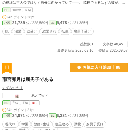
の視線は主人公ではなく自分に向かっていて――。 脇役であるはずの彼が、気
づけば物語の中心に巻き込まれていく。 これは、予定外の転生から始まる波乱
BL
連載中
長編
万丈な学園生活の物語。 ⸻ 脇役くん総受け作品。 地雷の方はご注意くださ
24h.ポイント
28pt
い。 随時更新中。
21,785
5,478
位 / 228,589件
位 / 31,385件
小説
BL
BL
溺愛
総受け
総愛され
転生
腐男子受け
感想数 1
文字数 48,451
最終更新日 2025.09.16
登録日 2025.09.07
11
お気に入り追加
68
雨宮卯月は腐男子である
すずなりたま
あとでかく
BL
完結
長編
R18
24h.ポイント
21pt
24,971
6,331
位 / 228,589件
位 / 31,385件
小説
BL
現代BL
学園
教師×生徒
腹黒攻め
溺愛
腐男子受け