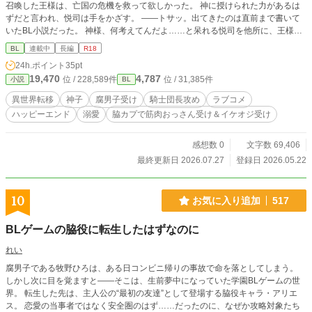
召喚した王様は、亡国の危機を救って欲しかった。 神に授けられた力があるは
ずだと言われ、悦司は手をかざす。 ――トサッ。出てきたのは直前まで書いて
いたBL小説だった。 神様、何考えてんだよ……と呆れる悦司を他所に、王様は
BL小説に感動し、国の書として広めてことを決めてしまう。 BL小説が国書だな
BL
連載中
長編
R18
んて、誰か絶対怒りにくるだろうなーと悦司が予想した通り、赤髪の騎士団長ア
24h.ポイント
35pt
ルノリドが怒鳴り込んできた――。 BL小説が異世界の王国を救う？ 腐男子BL作
19,470
4,787
位 / 228,589件
位 / 31,385件
小説
BL
家と常勝の最恐騎士団長が送る、異世界ラブコメBL。
異世界転移
神子
腐男子受け
騎士団長攻め
ラブコメ
ハッピーエンド
溺愛
脇カプで筋肉おっさん受け＆イケオジ受け
感想数 0
文字数 69,406
最終更新日 2026.07.27
登録日 2026.05.22
10
お気に入り追加
517
BLゲームの脇役に転生したはずなのに
れい
腐男子である牧野ひろは、ある日コンビニ帰りの事故で命を落としてしまう。
しかし次に目を覚ますと――そこは、生前夢中になっていた学園BLゲームの世
界。 転生した先は、主人公の“最初の友達”として登場する脇役キャラ・アリエ
ス。 恋愛の当事者ではなく安全圏のはず……だったのに、なぜか攻略対象たち