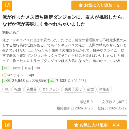
の先にあるのは、蜜梨が知らない、切れない絆だった。
15
お気に入り追加
2
俺が作ったメス堕ち確定ダンジョンに、友人が挑戦したら、
なぜか俺が美味しく食べれちゃいました
胡桃めめこ
俺はインキュバスに生まれ変わった。だけど、前世の倫理観から不特定多数の人
とする性行為に抵抗がある。でもインキュバスの俺は、人間の精気を奪わないと
生きていけない…… だったら！腐男子の知識を活かして、触手やスライム、壁
穴で雌落ち確定ダンジョンをつくってそこから精気を貰えばいいじゃん！ と思
って、作ったエロトラップダンジョンは大人気になった。 俺のかっこいい友達
のテオが、俺のダンジョンを攻略すると言った。こんな男前イケメンのメス堕ち
BL
連載中
短編
R18
姿、みたいに決まってるじゃないか！！当日が楽しみだぜ！ひゃっほーい！！
24h.ポイント
14pt
テオのメス堕ち姿が見れると思ったのに、なんで一撃で俺の可愛い触手ちゃん達
29,948
7,633
位 / 228,589件
位 / 31,385件
小説
BL
が、ぶった斬られてるの？！ え、ちょ、攻略早いってもう最深部来そうじゃ
ん！これ、ダンジョンボスの俺、殺される感じですか？？ やばい、逃げない
BL
転生
異世界
ダンジョン
腐男子受け
前世
体格差
と…あれ、なんで俺は、テオに拘束されてるんだ？？ 受けに片思いしている高
ランク冒険者×童貞処女の転生インキュバス
感想数 0
文字数 21,407
最終更新日 2026.07.26
登録日 2024.05.19
16
お気に入り追加
414