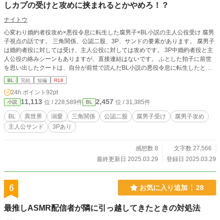
しカプの受けと攻めに挟まれるとかやめろ！？
ナイトウ
心変わり婚約者役攻め×悪役令息に転生した腐男子×BL小説の主人公役受け 腐男
子視点の話です。 三角関係、公認二股、3P、サンドの要素があります。 腐男子
は婚約者役に対しては受け、主人公役に対しては攻めです。 3P中婚約者役と主
人公役の絡みシーンもありますが、直接連結はないです。 ふとした拍子に前世
を思い出したクートは、自分が前世で読んだBL小説の悪役令息に転生したと気
付く。 小説のシナリオでは、大人になったらクートの婚約者である第3王子のセ
BL
完結
短編
R18
ブは小説の主人公であるルロットと宮廷で出会い恋に落ちる。 それを知ったク
24h.ポイント
92pt
ートはルロットに嫌がらせをするが、実は彼は身分を隠した大国の若き王で、ク
11,113
2,457
位 / 228,589件
位 / 31,385件
小説
BL
ートは婚約破棄された上に王の暗殺未遂を断罪されて生涯幽閉されてしまうの
だ。 それを思い出した腐男子のクートは、幸い死ぬわけじゃないし一生外に出
BL
異世界
溺愛
三角関係
公認二股
腐男子受け
腐男子攻め
れないくらいなんてことないなと理想の受けちゃんとイケメンの攻めのカップル
主人公サンド
3Pあり
を見守る日を楽しみに月日を過ごす。 しかし大人になってみれば、小説と違っ
てセブはクート大好きの激重執着攻め様に育ち、ルロットはクートを健気に慕う
襲い受けちゃんと化してしまった……！ クートが壁のシミになれる日は来るの
感想数 8
文字数 27,566
か！？
最終更新日 2025.03.29
登録日 2025.03.29
6
お気に入り追加
28
最推しASMR配信者が隣に引っ越してきたときの対処法