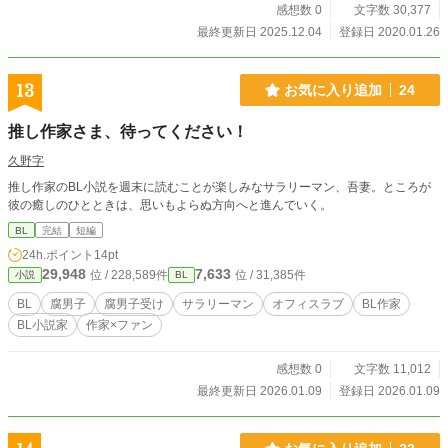
感想数 0
文字数 30,377
最終更新日 2025.12.04
登録日 2020.01.26
13
お気に入り追加
24
推し作家さま、待ってください！
久野字
推し作家のBL小説を週末に読むことが楽しみなサラリーマン、吾妻。ところが
彼の癒しのひとときは、思いもよらぬ方向へと進んでいく。
BL
完結
短編
24h.ポイント
14pt
29,948
7,633
位 / 228,589件
位 / 31,385件
小説
BL
BL
腐男子
腐男子受け
サラリーマン
オフィスラブ
BL作家
BL小説家
作家×ファン
感想数 0
文字数 11,012
最終更新日 2026.01.09
登録日 2026.01.09