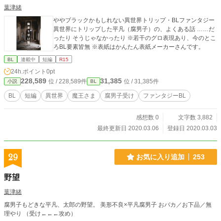
葉津緒
ややブラックかもしれない異世界トリップ・BLファンタジー
異世界にトリップした平凡（腐男子）の、よくある話 ……だ
ったり そうじゃなかったり ※若干のグロ表現あり、今のとこ
ろBL要素皆無 ※表紙はかんたん表紙メーカーさんです。
BL
連載中
短編
R15
24h.ポイント
0pt
228,589
31,385
位 / 228,589件
位 / 31,385件
小説
BL
BL
短編
異世界
魔王さま
腐男子受け
ファンタジーBL
感想数 0
文字数 3,882
最終更新日 2020.03.06
登録日 2020.03.03
29
お気に入り追加
253
野望
葉津緒
腐男子もどきな平凡、太郎の野望。 美形不良×平凡腐男子 おバカ／お下品／無
理やり （受け←←←攻め）