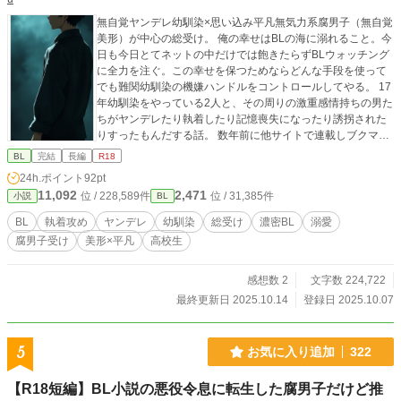
無自覚ヤンデレ幼馴染×思い込み平凡無気力系腐男子（無自覚
美形）が中心の総受け。 俺の幸せはBLの海に溺れること。今
日も今日とてネットの中だけでは飽きたらずBLウォッチング
に全力を注ぐ。この幸せを保つためならどんな手段を使って
でも難関幼馴染の機嫌ハンドルをコントロールしてやる。 17
年幼馴染をやっている2人と、その周りの激重感情持ちの男た
ちがヤンデレたり執着したり記憶喪失になったり誘拐された
りすったもんだする話。 数年前に他サイトで連載しブクマ20
00↑、シリーズ総数ブクマ10000↑を頂いた話を題名を変え加
BL
完結
長編
R18
筆修正して転載します。
24h.ポイント
92pt
11,092
2,471
位 / 228,589件
位 / 31,385件
小説
BL
BL
執着攻め
ヤンデレ
幼馴染
総受け
濃密BL
溺愛
腐男子受け
美形×平凡
高校生
感想数 2
文字数 224,722
最終更新日 2025.10.14
登録日 2025.10.07
5
お気に入り追加
322
【R18短編】BL小説の悪役令息に転生した腐男子だけど推