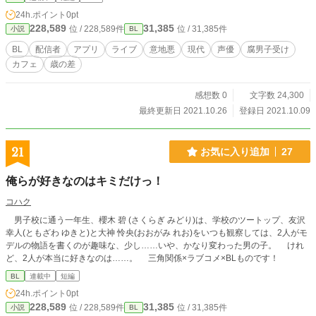
24h.ポイント
0pt
228,589
31,385
位 / 228,589件
位 / 31,385件
小説
BL
BL
配信者
アプリ
ライブ
意地悪
現代
声優
腐男子受け
カフェ
歳の差
感想数 0
文字数 24,300
最終更新日 2021.10.26
登録日 2021.10.09
21
お気に入り追加
27
俺らが好きなのはキミだけっ！
コハク
男子校に通う一年生、櫻木 碧 (さくらぎ みどり)は、学校のツートップ、友沢
幸人(ともざわ ゆきと)と大神 怜央(おおがみ れお)をいつも観察しては、2人がモ
デルの物語を書くのが趣味な、少し……いや、かなり変わった男の子。 けれ
ど、2人が本当に好きなのは……。 三角関係×ラブコメ×BLものです！
BL
連載中
短編
24h.ポイント
0pt
228,589
31,385
位 / 228,589件
位 / 31,385件
小説
BL