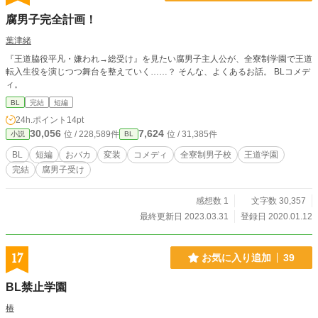
腐男子完全計画！
葉津緒
『王道脇役平凡・嫌われ→総受け』を見たい腐男子主人公が、全寮制学園で王道
転入生役を演じつつ舞台を整えていく……？ そんな、よくあるお話。 BLコメデ
ィ。
BL
完結
短編
24h.ポイント
14pt
30,056
7,624
位 / 228,589件
位 / 31,385件
小説
BL
BL
短編
おバカ
変装
コメディ
全寮制男子校
王道学園
完結
腐男子受け
感想数 1
文字数 30,357
最終更新日 2023.03.31
登録日 2020.01.12
17
お気に入り追加
39
BL禁止学園
椿