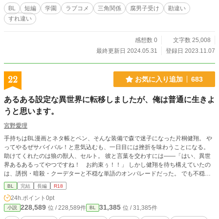
BL
短編
学園
ラブコメ
三角関係
腐男子受け
勘違い
すれ違い
感想数 0
文字数 25,008
最終更新日 2024.05.31
登録日 2023.11.07
22
お気に入り追加
683
あるある設定な異世界に転移しましたが、俺は普通に生きよ
うと思います。
宮野愛理
手持ちはBL漫画とネタ帳とペン、そんな装備で森で迷子になった片桐健翔。 や
ってやるぜサバイバル！と意気込むも、一日目には挫折を味わうことになる。
助けてくれたのは狼の獣人、セルト。 彼と言葉を交わすには――「はい、異世
界あるあるってやつですね！ お約束ぅ！！」 しかし健翔を待ち構えていたの
は、誘拐・暗殺・クーデターと不穏な単語のオンパレードだった。 でも不穏な
中にも萌えはある！ それを糧に乗り切ります！ 「とりあえず生き残ることを目
BL
完結
長編
R18
標に！ 頑張れ、俺！！」 普通に生きようとするもどこかネジがぶっ飛んでる
24h.ポイント
0pt
系腐男子の、ドタバタコメディBLです。 （エッチなシーンが入る時は、タイト
228,589
31,385
位 / 228,589件
位 / 31,385件
小説
BL
ルの最後に「※」が付きますので背後にご注意ください）