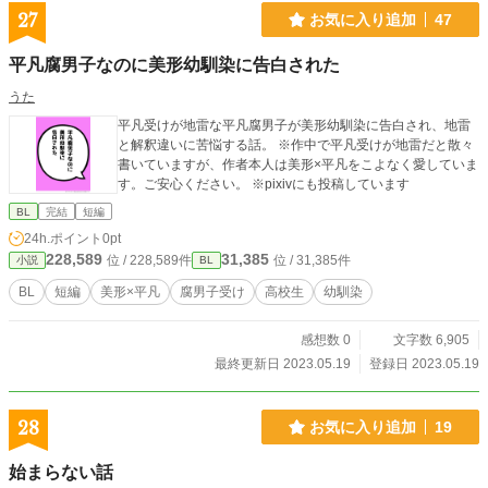
27
お気に入り追加
47
平凡腐男子なのに美形幼馴染に告白された
うた
平凡受けが地雷な平凡腐男子が美形幼馴染に告白され、地雷
と解釈違いに苦悩する話。 ※作中で平凡受けが地雷だと散々
書いていますが、作者本人は美形×平凡をこよなく愛していま
す。ご安心ください。 ※pixivにも投稿しています
BL
完結
短編
24h.ポイント
0pt
228,589
31,385
位 / 228,589件
位 / 31,385件
小説
BL
BL
短編
美形×平凡
腐男子受け
高校生
幼馴染
感想数 0
文字数 6,905
最終更新日 2023.05.19
登録日 2023.05.19
28
お気に入り追加
19
始まらない話