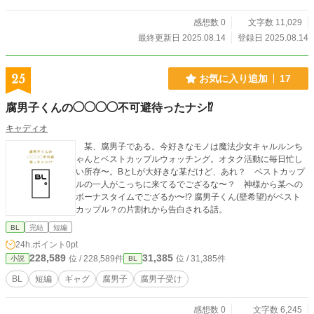
感想数 0
文字数 11,029
最終更新日 2025.08.14
登録日 2025.08.14
25
お気に入り追加
17
腐男子くんの◯◯◯◯不可避待ったナシ⁉
キャディオ
某、腐男子である。今好きなモノは魔法少女キャルルンち
ゃんとベストカップルウォッチング。オタク活動に毎日忙し
い所存〜。BとLが大好きな某だけど、あれ？ ベストカップ
ルの一人がこっちに来てるでござるな〜？ 神様から某への
ボーナスタイムでござるか〜!? 腐男子くん(壁希望)がベスト
カップル？の片割れから告白される話。
BL
完結
短編
24h.ポイント
0pt
228,589
31,385
位 / 228,589件
位 / 31,385件
小説
BL
BL
短編
ギャグ
腐男子
腐男子受け
感想数 0
文字数 6,245