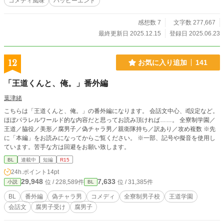
コメディ風味
ハッピーエンド
感想数 7
文字数 277,667
最終更新日 2025.12.15
登録日 2025.06.23
12
お気に入り追加
141
「王道くんと、俺。」番外編
葉津緒
こちらは「王道くんと、俺。」の番外編になります。 会話文中心、if設定など。
ほぼパラレルワールド的な内容だと思ってお読み頂ければ……。 全寮制学園／
王道／脇役／美形／腐男子／偽チャラ男／親衛隊持ち／訳あり／攻め複数 ※先
に「本編」をお読みになってからご覧ください。 ※一部、記号や擬音を使用し
ています。苦手な方は回避をお願い致します。
BL
連載中
短編
R15
24h.ポイント
14pt
29,948
7,633
位 / 228,589件
位 / 31,385件
小説
BL
BL
番外編
偽チャラ男
コメディ
全寮制男子校
王道学園
会話文
腐男子受け
腐男子