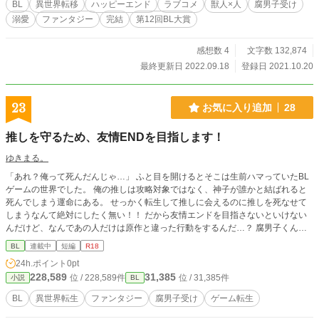
BL
異世界転移
ハッピーエンド
ラブコメ
獣人×人
腐男子受け
溺愛
ファンタジー
完結
第12回BL大賞
感想数 4
文字数 132,874
最終更新日 2022.09.18
登録日 2021.10.20
23
お気に入り追加
28
推しを守るため、友情ENDを目指します！
ゆきまる。
「あれ？俺って死んだんじゃ…」 ふと目を開けるとそこは生前ハマっていたBL
ゲームの世界でした。 俺の推しは攻略対象ではなく、神子が誰かと結ばれると
死んでしまう運命にある。 せっかく転生して推しに会えるのに推しを死なせて
しまうなんて絶対にしたく無い！！ だから友情エンドを目指さないといけない
んだけど、なんであの人だけは原作と違った行動をするんだ…？ 腐男子くんが
前世でプレイしていたBLゲームの世界に転生して推しを守る為に頑張るお話。
BL
連載中
短編
R18
※R18は今の所未定ですが保険としてつけておきます。
24h.ポイント
0pt
228,589
31,385
位 / 228,589件
位 / 31,385件
小説
BL
BL
異世界転生
ファンタジー
腐男子受け
ゲーム転生