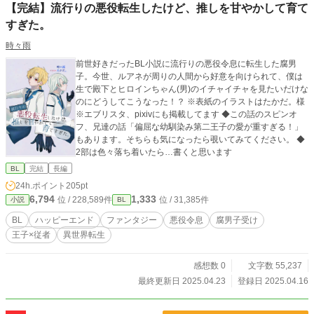
【完結】流行りの悪役転生したけど、推しを甘やかして育て
すぎた。
時々雨
前世好きだったBL小説に流行りの悪役令息に転生した腐男
子。今世、ルアネが周りの人間から好意を向けられて、僕は
生で殿下とヒロインちゃん(男)のイチャイチャを見たいだけな
のにどうしてこうなった！？ ※表紙のイラストはたかだ。様
※エブリスタ、pixivにも掲載してます ◆この話のスピンオ
フ、兄達の話「偏屈な幼馴染み第二王子の愛が重すぎる！」
もあります。そちらも気になったら覗いてみてください。 ◆
2部は色々落ち着いたら…書くと思います
BL
完結
長編
24h.ポイント
205pt
6,794
1,333
位 / 228,589件
位 / 31,385件
小説
BL
BL
ハッピーエンド
ファンタジー
悪役令息
腐男子受け
王子×従者
異世界転生
感想数 0
文字数 55,237
最終更新日 2025.04.23
登録日 2025.04.16