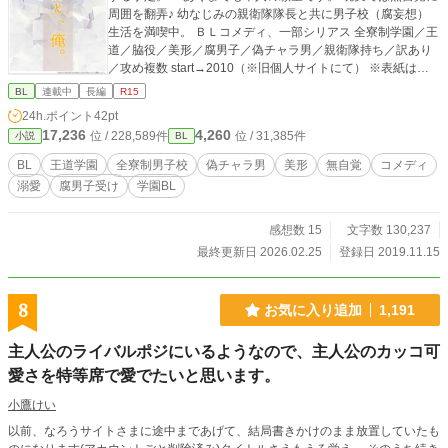
周囲を翻弄♪ 幼なじみの親衛隊隊長と共に男子校（腐妄想）
生活を満喫中。 ＢＬコメディ、一部シリアス 全寮制学園／王
道／脇役／美形／腐男子／偽チャラ男／親衛隊持ち／訳あり
／攻め複数 start→2010（※旧個人サイトにて） ※表紙はか
んたん表紙メーカーさんです。
BL
連載中
長編
R15
24h.ポイント
42pt
17,236
4,260
位 / 228,589件
位 / 31,385件
小説
BL
BL
王道学園
全寮制男子校
偽チャラ男
美形
無自覚
コメディ
溺愛
腐男子受け
学園BL
感想数 15
文字数 130,237
最終更新日 2026.02.25
登録日 2019.11.15
8
お気に入り追加
1,191
主人公のライバルポジにいるようなので、主人公のカッコ可
愛さを特等席で愛でたいと思います。
小鷹けい
以前、なろうサイトさまに途中まであげて、結局書きかけのまま放置していたも