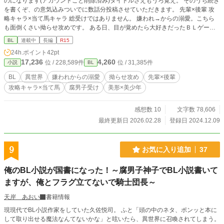
のになります(アカウントごと削除済み)タイトルさえもうろ覚え。 そのうち続き
を書くぞ、の意気込みついでに数話分投稿させていただきます。 先輩×後輩 攻
略キャラ×当て馬キャラ 総受けではありません。 嫌われ→からの溺愛。こちら
も面倒くさい拗らせ攻めです。 ある日、目が覚めたら大好きだったＢＬゲーム
の当て馬キャラになっていた。死んだ覚えはないが、そのキャラクターとして生
BL
連載中
長編
R15
きてきた期間の記憶もある。 だけど、ここでひとつ問題が……。『おれ』の推
24h.ポイント
42pt
し、『僕』が今まで嫌がらせし続けてきた、このゲームの主人公キャラなんだよ
17,236
4,260
位 / 228,589件
位 / 31,385件
小説
BL
ね……。 え、イジめなきゃダメなの？？死ぬほど嫌なんだけど。絶対嫌でし
ょ……。 でも、主人公が攻略キャラとＢＬしてるところはなんとしても見た
BL
異世界
嫌われからの溺愛
拗らせ攻め
先輩×後輩
い！！ひっそりと。なんなら近くで見たい！！ ……って、なったライバルポジ
攻略キャラ×当て馬
腐男子受け
美形×美少年
として生きることになった『おれ(僕)』が、主人公と仲良くしつつ、攻略キャラ
を巻き込んでひっそり推し活する……みたいな話です。 本来なら当て馬キャラ
として冷たくあしらわれ、手酷くフラれるはずの『ハルカ先輩』から、バグなの
感想数 10
文字数 78,606
かなんなのか徐々に距離を詰めてこられて戸惑いまくる当て馬の話。 こちら
最終更新日 2026.02.28
登録日 2024.12.09
は、ゆるゆる不定期更新になります。
9
お気に入り追加
37
俺のBL小説が国書になった！～腐男子神子でBL小説書いて
ますが、俺とフラグ立てないで騎士団長～
天岸 あおい
書籍情報
現現代でBL小説作家をしていた久佐悦司。 ふと「頭の中のネタ、ポンッと本に
して取り出せる魔法なんてないかな」と呟いたら、異世界に召喚されてしまう。