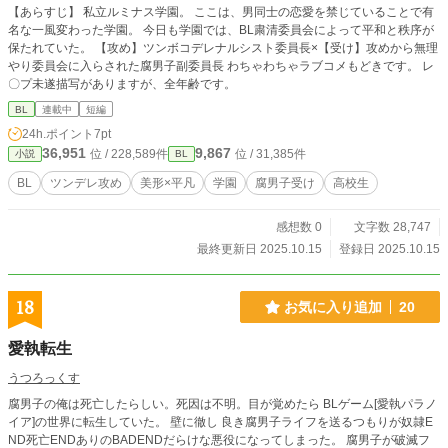
【あらすじ】 私立ルミナス学園。 ここは、男同士の恋愛を禁じていることで有
名な一風変わった学園。 今日も学園では、BL粛清委員会によって平和と秩序が
保たれていた。 【攻め】ツンボコデレナルシスト委員長×【受け】攻めから無理
やり委員会に入らされた腐男子副委員長 わちゃわちゃラブコメもどきです。 レ
〇プ未遂描写がありますが、全年齢です。
BL
連載中
短編
24h.ポイント
7pt
36,951
9,867
位 / 228,589件
位 / 31,385件
小説
BL
BL
ツンデレ攻め
美形×平凡
学園
腐男子受け
高校生
感想数 0
文字数 28,747
最終更新日 2025.10.15
登録日 2025.10.15
18
お気に入り追加
20
愛執転生
うつろっくす
腐男子の俺は死亡したらしい。死因は不明。目が覚めたら BLゲーム[愛執パラノ
イア]の世界に転生していた。 壁に徹し 良き腐男子ライフを送るつもりが奴隷E
ND死亡ENDありのBADENDだらけな悪役になってしまった。 腐男子が破滅フ