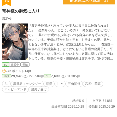
14
お気に入り追加
23
竜神様の御気に入り
霞花怜
『腐男子仲間だと思っていた友人に異世界に拉致られまし
た』 「蜜梨ちゃん、どこにいるの？ 俺を置いて行かない
で」 夢の中に現れる少年はいつも自分の名を呼んで探し、
泣いている。子供の頃から時々見る、お決まりの夢。見たこ
ともない少年が泣く姿が、蜜梨には悲しかった。 看護師一
年目の五十鈴川蜜梨は、どこにでもいる普通の腐男子だ。平
凡に仕事をこなし身バレしないように必死に隠して同人活動
をしている。職場の同僚・御厨秘果は腐男子で、SNSで偶然
出会ってからの腐仲間だ。週末には二人で腐談義に興じる。
BL
連載中
長編
リアルで腐談義できるのは秘果だけだ。 ある日、有り得な
24h.ポイント
14pt
い不幸の数々が波のように押し寄せた蜜梨は、気持ちを落ち
29,948
7,633
位 / 228,589件
位 / 31,385件
小説
BL
着けるため神社に逃げ込む。その場所で偶然会った秘果に拉
致られ軟禁された。 この世とは思えない場所で、魔法のよ
BL
異世界ファンタジー
溺愛
甘々
三角関係
和風中華系
うな力を使う秘果は、実は竜神なのだという。 蜜梨が連行
ハッピーエンド
腐男子受け
された国は「桃源」という神獣を産む国。蜜梨は「瑞希」と
いう重要な存在で、元々は「桃源」の住人なのだそうだ。
幼い頃の記憶がない蜜梨に真実を語る秘果。信じられないな
感想数 0
文字数 64,881
がら、疑う気も起きない。 流されるままに蜜梨は、「桃
最終更新日 2025.10.28
登録日 2025.09.29
源」で起きる事件に巻き込まれていく。 誘拐系異世界軟禁
ファンタジー。ちょっとエロくて切なくて懐かしい、執着愛