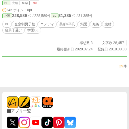
BL
完結
短編
R18
24h.ポイント
0pt
228,589
31,385
位 / 228,589件
位 / 31,385件
小説
BL
BL
全寮制男子校
コメディ
美形×平凡
溺愛
短編
完結
腐男子受け
学園BL
感想数 3
文字数 28,457
最終更新日 2020.07.24
登録日 2018.08.30
29
件
アプリ一覧