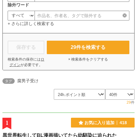
除外ワード
+ さらに詳しく検索する
保存する
29
件を検索する
検索条件の保存には
ロ
× 検索条件をクリアする
グイン
が必要です。
腐男子受け
タグ
29
件
1
お気に入り追加
418
異世界転生してBL漫画描いてたら幼馴染に迫られた