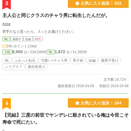
3
お気に入り追加
323
主人公と同じクラスのチャラ男に転生したんだが。
Arise
苦手だなと思ったら、スッとお逃げください。
BL
連載中
短編
R15
24h.ポイント
134pt
8,900
1,872
位 / 228,589件
位 / 31,385件
小説
BL
BL
ふわっと転生
可愛い×チャラ男
男子校
短編
腐男子受け
シリアス？
無自覚受け
文字数 10,724
最終更新日 2026.04.09
登録日 2026.04.06
4
お気に入り追加
264
【完結】三度の前世でヤンデレに殺されている俺は今世こそ
寿命で死にたい。
u