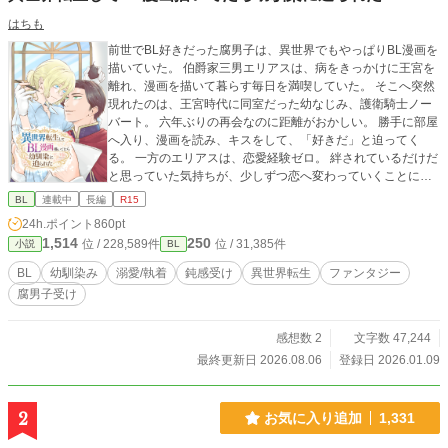
はちも
前世でBL好きだった腐男子は、異世界でもやっぱりBL漫画を
描いていた。 伯爵家三男エリアスは、病をきっかけに王宮を
離れ、漫画を描いて暮らす毎日を満喫していた。 そこへ突然
現れたのは、王宮時代に同室だった幼なじみ、護衛騎士ノー
バート。 六年ぶりの再会なのに距離がおかしい。 勝手に部屋
へ入り、漫画を読み、キスをして、「好きだ」と迫ってく
る。 一方のエリアスは、恋愛経験ゼロ。 絆されているだけだ
と思っていた気持ちが、少しずつ恋へ変わっていくことにも
気付いていない。 そんな二人を第一王子が面白がって見守
BL
連載中
長編
R15
り、ときには背中を押し、ときには振り回しながら、王宮の
24h.ポイント
860pt
日常は今日も賑やか。 幼なじみの再会から始まる、じれじれ
1,514
250
位 / 228,589件
位 / 31,385件
小説
BL
王宮ファンタジーBL。 ※不定期・のんびり更新です。気長に
お待ちください。
BL
幼馴染み
溺愛/執着
鈍感受け
異世界転生
ファンタジー
腐男子受け
感想数 2
文字数 47,244
最終更新日 2026.08.06
登録日 2026.01.09
2
お気に入り追加
1,331