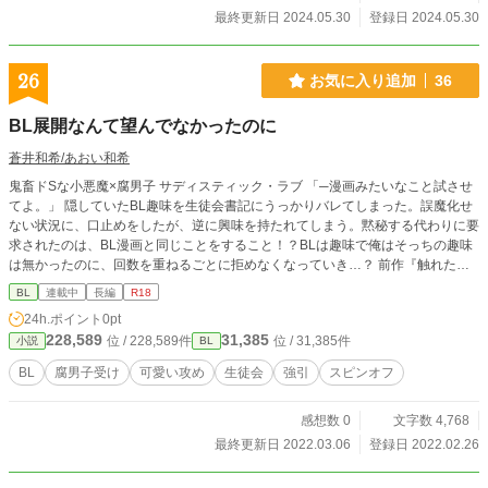
最終更新日 2024.05.30
登録日 2024.05.30
26
お気に入り追加
36
BL展開なんて望んでなかったのに
蒼井和希/あおい和希
鬼畜ドSな小悪魔×腐男子 サディスティック・ラブ 「─漫画みたいなこと試させ
てよ。」 隠していたBL趣味を生徒会書記にうっかりバレてしまった。誤魔化せ
ない状況に、口止めをしたが、逆に興味を持たれてしまう。黙秘する代わりに要
求されたのは、BL漫画と同じことをすること！？BLは趣味で俺はそっちの趣味
は無かったのに、回数を重ねるごとに拒めなくなっていき…？ 前作『触れた肌
が熱かった』スピンオフ ※前作を読んでいなくても読めます。 鷹也と和美の話
BL
連載中
長編
R18
が気になる方はぜひ前作も見に行ってやってください ■キャラ 加藤学(かとう ま
24h.ポイント
0pt
なぶ) 高校３年生 前作、桜坂和美の友達。腐男子。 和美と鷹也の関係に興味
228,589
31,385
位 / 228,589件
位 / 31,385件
小説
BL
津々。自分は違ったのに薫に趣味がバレたことで、BL展開に引き込まれてしま
った。少女漫画みたいな恋愛に憧れているので、優しくされたい。 秋山 薫(あき
BL
腐男子受け
可愛い攻め
生徒会
強引
スピンオフ
やま かおる) 3年生 生徒会書記。鷹也とは腐れ縁。 可愛い顔して人によって態度
もキャラも変える小悪魔。家庭教師に女を教えらたことが忘れられず一夜限りの
感想数 0
文字数 4,768
相手、セフレに溺れるようになった。快楽主義者で、愛を知らない。あるキッカ
ケで学に気を持つようになる。 【重複投稿】 Blove、fujossy、ポケットBLノベ
最終更新日 2022.03.06
登録日 2022.02.26
ルクラブ、エブリスタ、アルファポリス、魔法のiらんど、カクヨム、ノベラ
ボ、ツギクル、プリ小説、ハーメルン、NOVEL DAYS、FC2