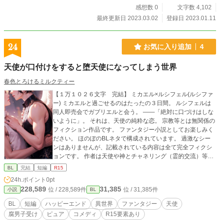
感想数 0
文字数 4,102
最終更新日 2023.03.02
登録日 2023.01.11
24
お気に入り追加
4
天使が口付けをすると堕天使になってしまう世界
春色とろけるミルクティー
【１万１０２６文字 完結】 ミカエル×ルシフェル(ルシファ
ー) ミカエルと過ごせるのはたったの３日間。 ルシフェルは
同人即売会でガブリエルと会う。 ——「絶対に口づけはしな
いように」。 それは、天使の純粋な恋。 宗教等とは無関係の
フィクション作品です。 ファンタジー小説としてお楽しみく
ださい。 ほのぼのBLネタで構成されています。 過激なシー
ンはありませんが、記載されている内容は全て完全フィクシ
ョンです。 作者は天使や神とチャネリング（霊的交流）等で
きますが、この小説を実態や知識としては捉えないで頂ける
BL
完結
短編
R15
と幸いです。(完全フィクションの創作小説です) ギャグちっ
24h.ポイント
0pt
くな文体にちょいほろコメディなので、認識等は十分にご了
228,589
31,385
位 / 228,589件
位 / 31,385件
小説
BL
承のうえお楽しみください。 表紙イラストのみAI。生成後加
工して使用しました。 小説は全て手書きになります。 純粋な
BL
短編
ハッピーエンド
異世界
ファンタジー
天使
天使の口付けと禁じられた恋の行方は——。同人即売会。そ
腐男子受け
ピュア
コメディ
R15要素あり
こは雄っぱいピンク祭りであった。