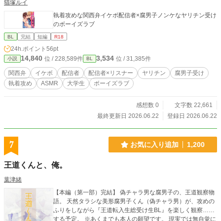
猫塚ルイ
執着攻めな関西弁イケボ配信者×腐男子ノンケなヤリチン受け
のボーイズラブ
BL
完結
短編
R18
24h.ポイント
56pt
14,840
3,534
位 / 228,589件
位 / 31,385件
小説
BL
関西弁
イケボ
配信者
配信者×リスナー
ヤリチン
腐男子受け
執着攻め
ASMR
大学生
ボーイズラブ
感想数 0
文字数 22,661
最終更新日 2026.06.22
登録日 2026.06.22
7
お気に入り追加
1,200
王道くんと、俺。
葉津緒
【本編（第一部）完結】 偽チャラ男な腐男子の、王道観察物
語。 天然タラシな美形腐男子くん（偽チャラ男）が、攻めの
ふりをしながら『王道転入生総受け生BL』を楽しく観察……
する予定。 ※あくまでも本人の願望です。 現実では無自覚に