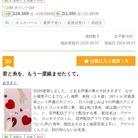
BL
連載中
短編
R18
24h.ポイント
0pt
228,589
31,385
位 / 228,589件
位 / 31,385件
小説
BL
BL
オメガバース
腐男子受け
真面目受け
高校生
感想数 0
文字数 920
最終更新日 2024.09.07
登録日 2024.09.07
20
お気に入り追加
9
君と糸を、もう一度絡ませたくて。
あきすと
10/26更新しました。 とある声優の事が大好きすぎて、なぜ
か腐男子にまでなった 梅野 春秋（２６歳） 167ｃｍ 宮森真
幸という声優の大ファン。 日々の楽しみはその声優のアニメ
を見たり ラジオを聞く事。 髪は焦げ茶色、瞳は濃いブラウ
ン。 と、音声配信アプリで配信する事。 配信名は、アゲー
ト。 カジキマグロくん。 音声配信アプリで知り合った、オラ
ついた声の 青年。朗読をさせると無茶苦茶上手い。 アゲート
くんとは、顔の知らないお友達。
BL
連載中
短編
R15