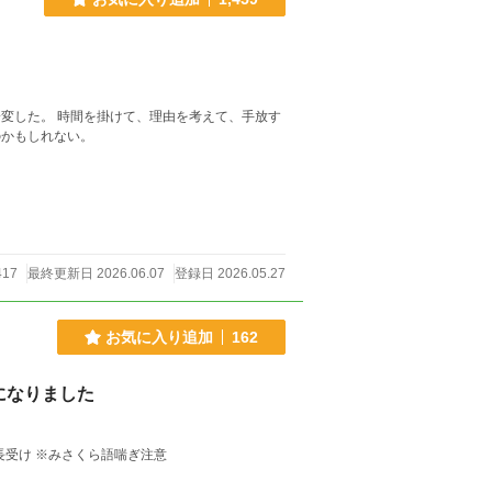
たのかもしれない。
417
最終更新日 2026.06.07
登録日 2026.05.27
お気に入り追加
162
になりました
獣人解放のため革命を起こした獣人リーダー攻め×転生特殊能力持ちで亡国の騎士団長受け ※みさくら語喘ぎ注意