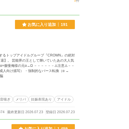
5
件
お気に入り追加
191
退】。 芸能界の王として輝いていたあの大人気
洗脳
濁音喘ぎ
メリバ
妊娠表現あり
アイドル
874
最終更新日 2026.07.23
登録日 2026.07.23
お気に入り追加
1,459