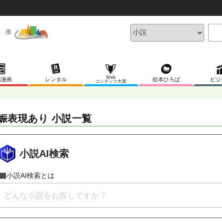
Web
稿漫画
レンタル
絵本ひろば
ビジ
コンテンツ大賞
娠表現あり 小説一覧
小説AI検索
小説AI検索とは