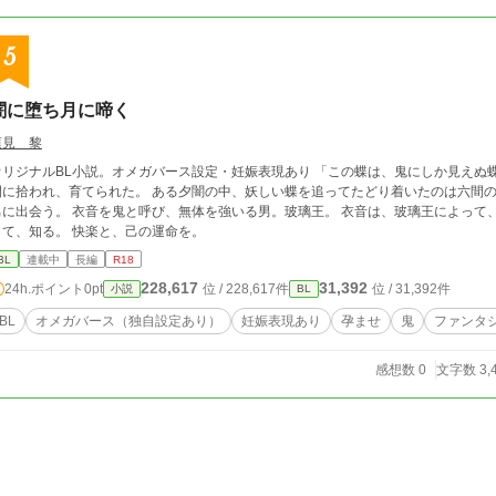
5
闇に堕ち月に啼く
蓮見 黎
ジナルBL小説。オメガバース設定・妊娠表現あり 「この蝶は、鬼にしか見えぬ蝶だ……」 衣音は、都の要と呼ばれる呪術師・六
間に拾われ、育てられた。 ある夕闇の中、妖しい蝶を追ってたどり着いたのは六間の
男に出会う。 衣音を鬼と呼び、無体を強いる男。玻璃王。 衣音は、玻璃王によって
して、知る。 快楽と、己の運命を。
BL
連載中
長編
R18
228,617
31,392
24h.ポイント
0pt
位 / 228,617件
位 / 31,392件
小説
BL
BL
オメガバース（独自設定あり）
妊娠表現あり
孕ませ
鬼
ファンタ
感想数 0
文字数 3,