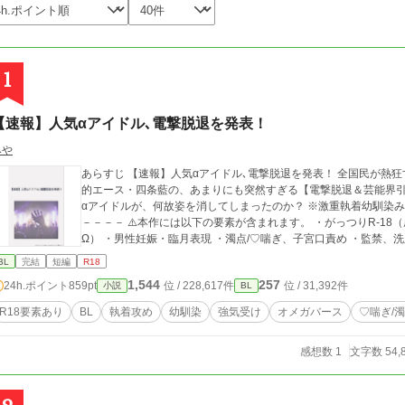
1
【速報】人気αアイドル､電撃脱退を発表！
みや
あらすじ 【速報】人気αアイドル､電撃脱退を発表！ 全国民が熱狂するトップアイドルグループ『CROWN』の絶対
的エース・四条藍の、あまりにも突然すぎる【電撃脱退＆芸能界引
αアイドルが、何故姿を消してしまったのか？ ※激重執着幼馴染みα×傲慢俺様の元α→Ω －－－－－－⚠️注意⚠️－－
－－－－ ⚠️本作には以下の要素が含まれます。 ・がっつりR-18（成人向け描写） ・強制的なバース転換（α →
Ω） ・男性妊娠・臨月表現 ・濁点/♡喘ぎ、子宮口責め ・監禁、
BL
完結
短編
R18
1,544
257
24h.ポイント
859pt
位 / 228,617件
位 / 31,392件
小説
BL
R18要素あり
BL
執着攻め
幼馴染
強気受け
オメガバース
♡喘ぎ/
感想数 1
文字数 54,