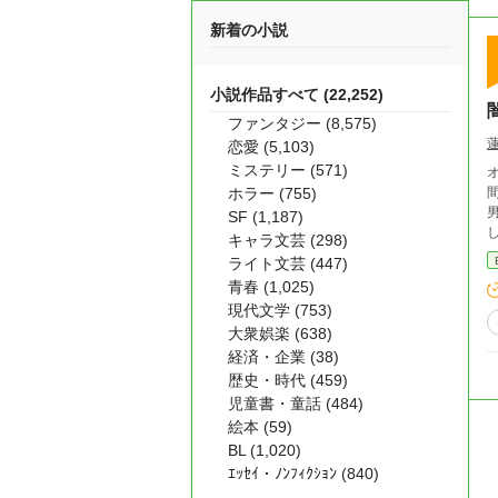
新着の小説
小説作品すべて (22,252)
ファンタジー (8,575)
恋愛 (5,103)
ミステリー (571)
オリ
ホラー (755)
SF (1,187)
キャラ文芸 (298)
ライト文芸 (447)
青春 (1,025)
現代文学 (753)
大衆娯楽 (638)
経済・企業 (38)
歴史・時代 (459)
児童書・童話 (484)
絵本 (59)
BL (1,020)
ｴｯｾｲ・ﾉﾝﾌｨｸｼｮﾝ (840)