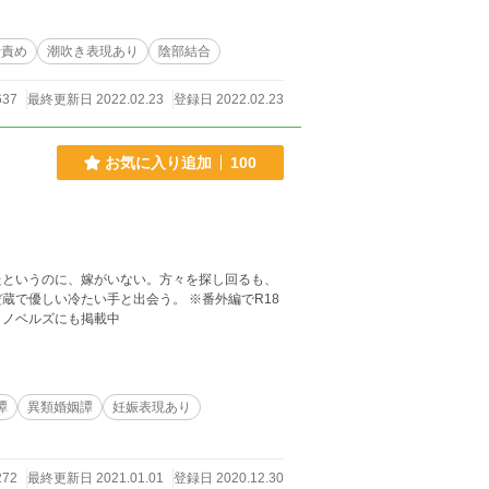
腸責め
潮吹き表現あり
陰部結合
637
最終更新日 2022.02.23
登録日 2022.02.23
お気に入り追加
100
たというのに、嫁がいない。方々を探し回るも、
冷たい手と出会う。 ※番外編でR18
トノベルズにも掲載中
譚
異類婚姻譚
妊娠表現あり
272
最終更新日 2021.01.01
登録日 2020.12.30