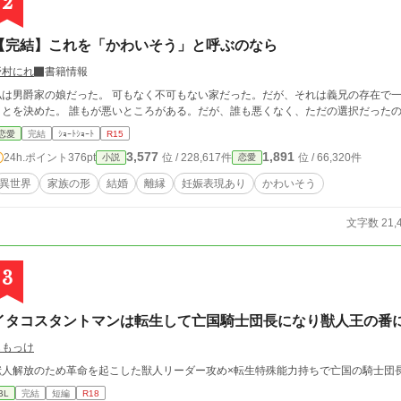
2
【完結】これを「かわいそう」と呼ぶのなら
野村にれ
書籍情報
家の娘だった。 可もなく不可もない家だった。だが、それは義兄の存在で一変した。 時間を掛けて、理由を考えて、手放す
ことを決めた。 誰もが悪いところがある。だが、誰も悪くなく、ただの選択だっ
恋愛
完結
ｼｮｰﾄｼｮｰﾄ
R15
3,577
1,891
24h.ポイント
376pt
位 / 228,617件
位 / 66,320件
小説
恋愛
異世界
家族の形
結婚
離縁
妊娠表現あり
かわいそう
文字数 21,
3
イタコスタントマンは転生して亡国騎士団長になり獣人王の番
ももっけ
BL
完結
短編
R18