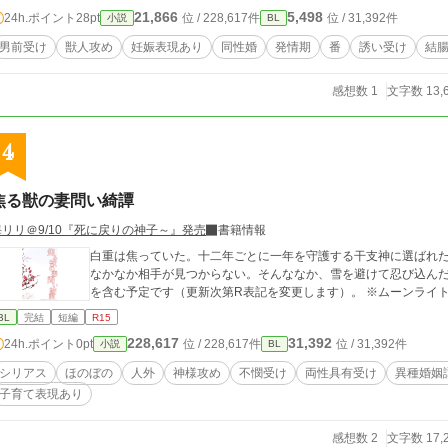
21,866
5,498
24h.ポイント
28pt
位 / 228,617件
位 / 31,392件
小説
BL
男前受け
獣人攻め
妊娠表現あり
同性婚
発情期
番
誘い受け
結
感想数 1
文字数 13,
4
焦る獣の妻問い綺譚
晦リリ＠9/10『死に戻りの神子～』発売
書籍情報
白重は焦っていた。十二年ごとに一年を守護する干支神に選ばれ
なかなか相手が見つからない。そんななか、雪を避けて忍び込んだ蔵で優しい
を含む予定です（更新次第R表記を変更します）。 ※ムーンライ
BL
完結
短編
R15
228,617
31,392
24h.ポイント
0pt
位 / 228,617件
位 / 31,392件
小説
BL
シリアス
ほのぼの
人外
神様攻め
不憫受け
両性具有受け
異種婚姻
子育て表現あり
感想数 2
文字数 17,