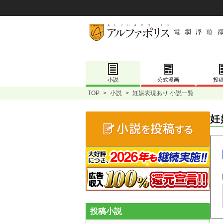
小説
公式漫画
投
TOP
>
小説
>
妊娠表現あり 小説一覧
妊
投稿小説