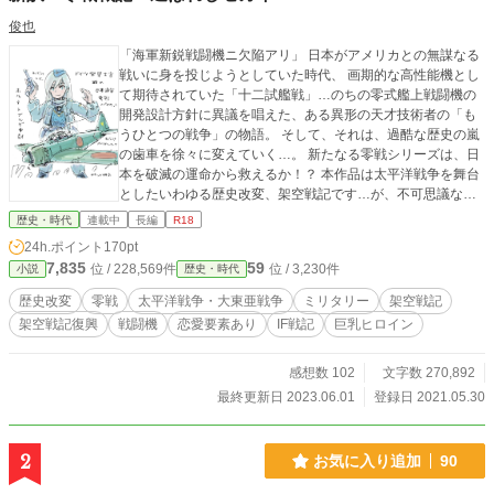
俊也
「海軍新鋭戦闘機ニ欠陥アリ」 日本がアメリカとの無謀なる
戦いに身を投じようとしていた時代、 画期的な高性能機とし
て期待されていた「十二試艦戦」…のちの零式艦上戦闘機の
開発設計方針に異議を唱えた、ある異形の天才技術者の「も
うひとつの戦争」の物語。 そして、それは、過酷な歴史の嵐
の歯車を徐々に変えていく…。 新たなる零戦シリーズは、日
本を破滅の運命から救えるか！？ 本作品は太平洋戦争を舞台
としたいわゆる歴史改変、架空戦記です…が、不可思議なフ
ァンタジー要素、世界改変があるやも…。 (毎年の歴史時代小
歴史・時代
連載中
長編
R18
説の要件にストーリー上反するように見える面は、それはキ
24h.ポイント
170pt
ャラクターの妄想とお考え下さい) イラストはおーぷん２ちゃ
7,835
59
位 / 228,569件
位 / 3,230件
小説
歴史・時代
んスレッド https://hayabusa.open2ch.net/test/read.cgi/livejup
iter/1622631271/ レス４７の方のご厚意です。感謝！！ 姉妹
歴史改変
零戦
太平洋戦争・大東亜戦争
ミリタリー
架空戦記
作「黄金の艦隊」 「総統戦記」 も、よろしくお願いします。
架空戦記復興
戦闘機
恋愛要素あり
IF戦記
巨乳ヒロイン
感想数 102
文字数 270,892
最終更新日 2023.06.01
登録日 2021.05.30
2
お気に入り追加
90