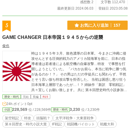
感想数 2
文字数 112,470
最終更新日 2024.06.03
登録日 2023.05.08
5
お気に入り追加
157
GAME CHANGER 日本帝国１９４５からの逆襲
俊也
時は１９４５年３月、敗色濃厚の日本軍。 今まさに沖縄に侵
攻せんとする圧倒的戦力のアメリカ陸海軍を前に、日本の指
導者達は若者達による航空機の自爆攻撃…特攻 で事態を打
開しようとしていた。 「バカかお前ら、本当に戦争に勝つ気
があるのか！？」 その男はただの学徒兵にも関わらず、平然
とそう言い放ち特攻出撃を拒否した。 当初は困惑し怒り狂う
日本海軍上層部であったが…！？ 姉妹作「新訳 零戦戦記」
共々宜しくお願い致します。 共に 第８回歴史時代小説参加し
ました！
歴史・時代
完結
長編
R15
24h.ポイント
0pt
228,569
3,230
位 / 228,569件
位 / 3,230件
小説
歴史・時代
架空戦記
特攻
頭脳戦？
太平洋戦争・大東亜戦争
第８回歴史・時代小説大賞
IF戦記
戦闘機パイロット
戦艦大和