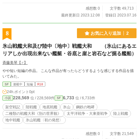
感想数 0
文字数 49,713
最終更新日 2023.12.08
登録日 2023.07.16
8
お気に入り追加
2
氷山戦艦大和及び陸中〔地中〕戦艦大和 （氷山にあるエ
リアしか出現出来ない艦艇・谷底と崖と岩石など掘る艦船）
斉藤美琴【♂】
やや短い短編の作品。 こんな作品が有ったらどうするような感じする作品を描
いてみた。
SF
連載中
短編
R18
24h.ポイント
0pt
228,569
6,733
位 / 228,569件
位 / 6,733件
小説
SF
架空戦記
陸戦艦
地底戦艦
氷山
鋼鉄の咆哮
二種類の戦艦大和《別の世界観》
太平洋戦争・大東亜戦争
陸上戦艦
地中戦艦
氷山戦艦〈初の発想〉
感想数 0
文字数 21,549