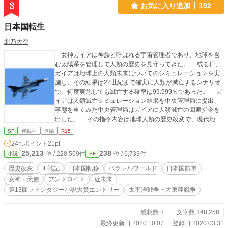
3
お気に入り追加
192
日本国転生
北乃大空
女神ガイアは神族と呼ばれる宇宙管理者であり、地球を含
む太陽系を管理して人類の歴史を見守ってきた。 或る日、
ガイアは地球上の人類未来についてのシミュレーションを実
施し、その結果は22世紀まで確実に人類が滅亡するシナリオ
で、何度実施しても滅亡する確率は99.999％であった。 ガ
イアは人類滅亡シミュレーション結果を中央管理局に提出、
事態を重くみた中央管理局はガイアに人類滅亡の回避指令を
出した。 その指令内容は地球人類の歴史改変で、現代地球
とは別のパラレルワールド上に存在するもう一つの地球に干
SF
連載中
長編
R15
渉して歴史改変するものであった。 ガイアが取った歴史改
24h.ポイント
21pt
変方法は、国家丸ごと転移するもので転移する国家は何と現
25,213
238
位 / 228,569件
位 / 6,733件
小説
SF
代日本であり、その転移先は太平洋戦争開戦１年前の日本
で、そこに国土ごと上書きするというものであった。 その
歴史改変
IF戦記
日本国転移
パラレルワールド
日本国防軍
転移先で日本が世界各国と開戦し、そこで起こる様々な出来
女神・天使
アンドロイド
近未来
事を超人的な能力を持つ女神と天使達の手助けで日本が覇権
第13回ファンタジー小説大賞エントリー
太平洋戦争・大東亜戦争
国家になり、人類滅亡を回避させて行くのであった。
感想数 3
文字数 348,258
最終更新日 2020.10.07
登録日 2020.03.31