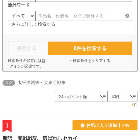
除外ワード
+ さらに詳しく検索する
保存する
8
件を検索する
検索条件の保存には
ロ
× 検索条件をクリアする
グイン
が必要です。
太平洋戦争・大東亜戦争
タグ
8
件
1
お気に入り追加
449
新訳 零戦戦記 選ばれしセカイ