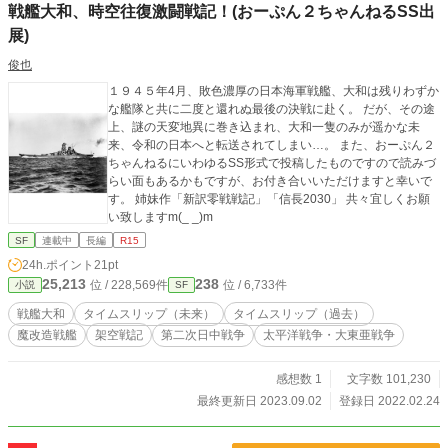
戦艦大和、時空往復激闘戦記！(おーぷん２ちゃんねるSS出
展)
俊也
１９４５年4月、敗色濃厚の日本海軍戦艦、大和は残りわずか
な艦隊と共に二度と還れぬ最後の決戦に赴く。 だが、その途
上、謎の天変地異に巻き込まれ、大和一隻のみが遥かな未
来、令和の日本へと転送されてしまい…。 また、おーぷん２
ちゃんねるにいわゆるSS形式で投稿したものですので読みづ
らい面もあるかもですが、お付き合いいただけますと幸いで
す。 姉妹作「新訳零戦戦記」「信長2030」 共々宜しくお願
い致しますm(_ _)m
SF
連載中
長編
R15
24h.ポイント
21pt
25,213
238
位 / 228,569件
位 / 6,733件
小説
SF
戦艦大和
タイムスリップ（未来）
タイムスリップ（過去）
魔改造戦艦
架空戦記
第二次日中戦争
太平洋戦争・大東亜戦争
感想数 1
文字数 101,230
最終更新日 2023.09.02
登録日 2022.02.24