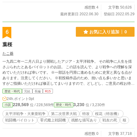
感想数 4
文字数 50,626
最終更新日 2022.06.30
登録日 2022.05.29
6
お気に入り追加
0
葉桜
たこ爺
一九四二年一二月八日より開戦したアジア・太平洋戦争。 その戦争に人生を揺
さぶられたとあるパイロットのお話。 この話を読んで、より戦争への理解を深
めていただければ幸いです。 ※一部話を円滑に進めるために史実と異なる点が
あります。注意してください。 ※初投稿作品のため、拙い点も多いかと思いま
すがご指摘いただければ修正してまいりますので、どしどし、ご意見の程お待ち
しております。 ※なろう、カクヨム、ノベルアップ+でも投稿中
歴史・時代
完結
長編
R15
24h.ポイント
0pt
228,569
3,230
位 / 228,569件
位 / 3,230件
小説
歴史・時代
太平洋戦争・大東亜戦争
第二次世界大戦
特攻
桜花（特攻機）
戦闘機パイロット
零式艦上戦闘機
残酷な描写あり
戦友の死
核
感想数 0
文字数 37,718