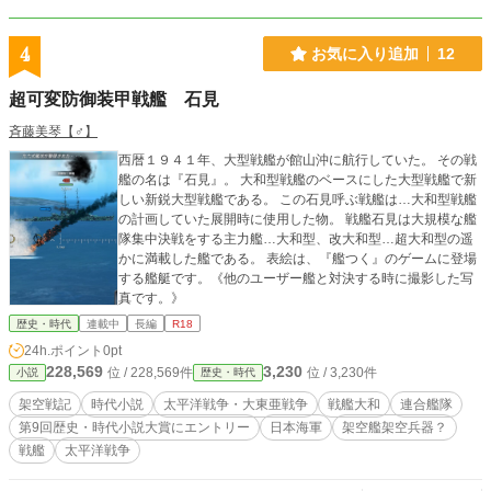
4
お気に入り追加
12
超可変防御装甲戦艦 石見
斉藤美琴【♂】
西暦１９４１年、大型戦艦が館山沖に航行していた。 その戦
艦の名は『石見』。 大和型戦艦のベースにした大型戦艦で新
しい新鋭大型戦艦である。 この石見呼ぶ戦艦は…大和型戦艦
の計画していた展開時に使用した物。 戦艦石見は大規模な艦
隊集中決戦をする主力艦…大和型、改大和型…超大和型の遥
かに満載した艦である。 表絵は、『艦つく』のゲームに登場
する艦艇です。《他のユーザー艦と対決する時に撮影した写
真です。》
歴史・時代
連載中
長編
R18
24h.ポイント
0pt
228,569
3,230
位 / 228,569件
位 / 3,230件
小説
歴史・時代
架空戦記
時代小説
太平洋戦争・大東亜戦争
戦艦大和
連合艦隊
第9回歴史・時代小説大賞にエントリー
日本海軍
架空艦架空兵器？
戦艦
太平洋戦争