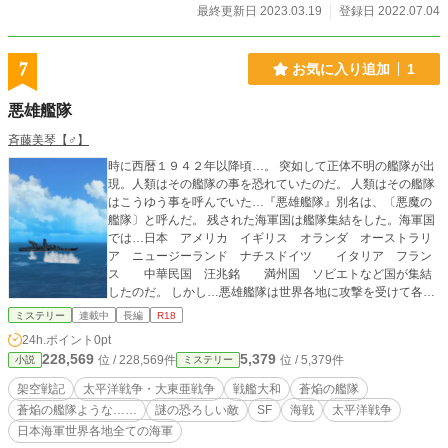
最終更新日 2023.03.19
登録日 2022.07.04
7
お気に入り追加
1
悪雄艦隊
斉藤美琴【♂】
時に西暦１９４２年以降頃…。 突如して正体不明の艦隊が出
現。人類はその艦隊の事を恐れていたのだ。 人類はその艦隊
はこうゆう事を呼んでいた…『悪雄艦隊』別名は、〔悪魔の
艦隊〕と呼んだ。 残された海軍国は艦隊集結をした。海軍国
では…日本 アメリカ イギリス オランダ オーストラリ
ア ニュージーランド ナチスドイツ イタリア フラン
ス 中華民国 汪兆銘 満州国 ソビエトなど国が集結
したのだ。 しかし…悪雄艦隊は世界各地に攻撃を受けて各地
の大都市が破壊され町の中心部は殲滅。 なお…各国の各地に
ミステリー
連載中
長編
R18
有る港町までも壊滅被害が受けたのであった。
24h.ポイント
0pt
228,569
5,379
位 / 228,569件
位 / 5,379件
小説
ミステリー
架空戦記
太平洋戦争・大東亜戦争
戦艦大和
蒼焔の艦隊
蒼焔の艦隊ような……
謎の恐ろしい敵
SF
海戦
太平洋戦争
日本海軍世界各地全ての海軍