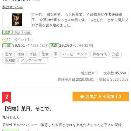
私はオジヘル
五十代。 国文科卒。 もと飲食業。 介護職員初任者研修修
了。 介護の仕事やっと４年目です。 ふとしたことから個人ブ
ログ風を書き始めました。
恋愛
完結
短編
24h.ポイント
7pt
36,951
16,160
位 / 228,589件
位 / 66,317件
小説
恋愛
運命
宿命
奇跡
聖女
罪
ハッピーエンド
青春時代
介護
認知症
アルツハイマー
感想数 0
文字数 85,550
最終更新日 2026.08.01
登録日 2026.06.08
2
お気に入り追加
2
【完結】某日、そこで。
九時せんり
若年性アルツハイマーに罹患した未宙とそれを支えた大ちゃんと平太の記録。