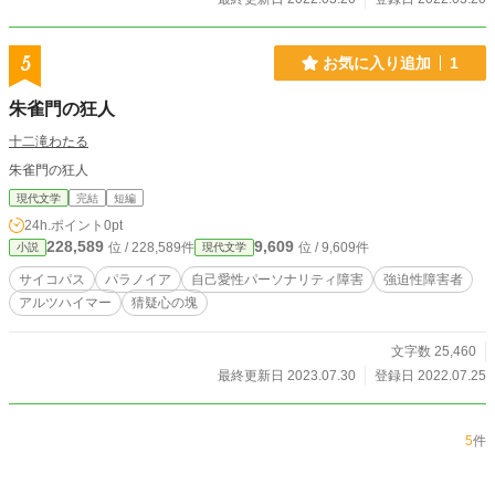
5
お気に入り追加
1
朱雀門の狂人
十二滝わたる
朱雀門の狂人
現代文学
完結
短編
24h.ポイント
0pt
228,589
9,609
位 / 228,589件
位 / 9,609件
小説
現代文学
サイコパス
パラノイア
自己愛性パーソナリティ障害
強迫性障害者
アルツハイマー
猜疑心の塊
文字数 25,460
最終更新日 2023.07.30
登録日 2022.07.25
5
件