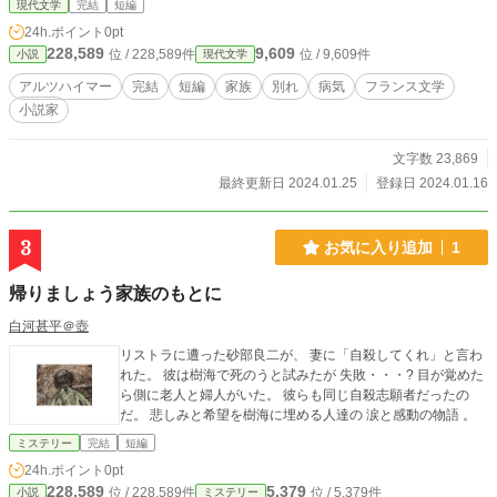
現代文学
完結
短編
24h.ポイント
0pt
228,589
9,609
位 / 228,589件
位 / 9,609件
小説
現代文学
アルツハイマー
完結
短編
家族
別れ
病気
フランス文学
小説家
文字数 23,869
最終更新日 2024.01.25
登録日 2024.01.16
3
お気に入り追加
1
帰りましょう家族のもとに
白河甚平＠壺
リストラに遭った砂部良二が、 妻に「自殺してくれ」と言わ
れた。 彼は樹海で死のうと試みたが 失敗・・・? 目が覚めた
ら側に老人と婦人がいた。 彼らも同じ自殺志願者だったの
だ。 悲しみと希望を樹海に埋める人達の 涙と感動の物語 。
ミステリー
完結
短編
24h.ポイント
0pt
228,589
5,379
位 / 228,589件
位 / 5,379件
小説
ミステリー