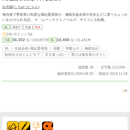
白光猫(しろみつにゃん)
無自覚で男前受け気質な風紀委員長が、俺様生徒会長や先生などに度々ちょっか
いをかけられる話。 ※「ムーンライトノベルズ」サイトにも転載。
BL
連載中
長編
R18
24h.ポイント
7pt
38,352
10,458
位 / 228,857件
位 / 31,441件
小説
BL
BL
生徒会長×風紀委員長
溺愛
学園もの
俺様攻め
転校生がほとんどモブ
非王道っぽい
受けは無自覚のタラシ
感想数 38
文字数 123,000
最終更新日 2024.08.30
登録日 2019.11.26
1
件