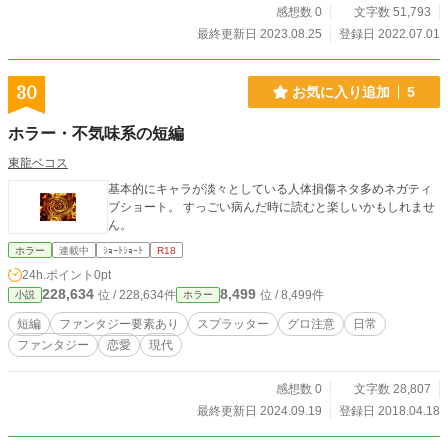
感想数 0
文字数 51,793
最終更新日 2023.08.25
登録日 2022.07.01
30
お気に入り追加
5
ホラー・不気味系の短編
東龍ベコス
基本的にキャラが淡々としている人体損傷ネタ多めネガティ
ブショート。 すっごい病んだ時に読むと楽しいかもしれませ
ん。
ホラー
連載中
ｼｮｰﾄｼｮｰﾄ
R18
24h.ポイント
0pt
228,634
8,499
位 / 228,634件
位 / 8,499件
小説
ホラー
短編
ファンタジー要素あり
スプラッター
グロ注意
日常
ファンタジー
恋愛
現代
感想数 0
文字数 28,807
最終更新日 2024.09.19
登録日 2018.04.18