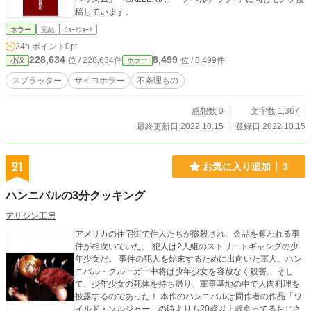
稿しています。
ホラー
完結
ｼｮｰﾄｼｮｰﾄ
24h.ポイント
0pt
228,634
8,499
位 / 228,634件
位 / 8,499件
小説
ホラー
スプラッター
サイコホラー
不条理もの
感想数 0
文字数 1,367
最終更新日 2022.10.15
登録日 2022.10.15
21
お気に入り追加
3
ハンニバルの3分クッキング
アサシン工房
アメリカの住宅街で住人たちが惨殺され、金品を奪われる事
件が相次いでいた。 犯人は2人組のストリートギャングの少
年少女だ。 事件の犯人を始末するために出向いた軍人、ハン
ニバル・クルーガー中将は少年少女を容赦なく殺害。 そし
て、少年少女の死体を持ち帰り、軍事基地の中で人肉料理を
披露するのであった！ 本作のハンニバルは同作者の作品「ワ
イルド・ソルジャー」の時よりも20歳以上歳食ってるおじさ