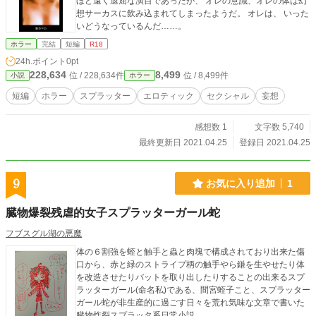
ほど遠く退屈な演目であったが、 オレの意識、オレの体は幻
想サーカスに飲み込まれてしまったようだ。 オレは、 いった
いどうなっているんだ……。
ホラー
完結
短編
R18
24h.ポイント
0pt
228,634
8,499
位 / 228,634件
位 / 8,499件
小説
ホラー
短編
ホラー
スプラッター
エロティック
セクシャル
妄想
感想数 1
文字数 5,740
最終更新日 2021.04.25
登録日 2021.04.25
9
お気に入り追加
1
臓物爆裂残虐的女子スプラッターガール蛇
フブスグル湖の悪魔
体の６割強を蛭と触手と蟲と肉塊で構成されており出来た傷
口から、赤と緑のストライプ柄の触手やら鎌を生やせたり体
を改造させたりバットを取り出したりすることの出来るスプ
ラッターガール(命名私)である、間宮蛭子こと、スプラッター
ガール蛇が非生産的に過ごす日々を荒れ気味な文章で書いた
臓物炸裂スプラッタ系日常小説