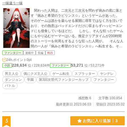
一味違う一味
関わった人間は、二次元と三次元を問わず病みの底に落と
す『病みと希望のラビリンス☆』というゲームがあった。
そのゲームは誰かを曇らせる展開に尋常ではなく力を注いで
おり、その熱意はバッドエンドだけに収まらずハッピーエン
ドにも侵食しているほどだ。 しかし、そんな狂ったゲーム
にもやり込むゲーマーはいる。推定クリアタイムが200時間
のストーリーを何周もするような狂った人間が。 そんな人
間の一人が『病みと希望のラビリンス☆』へ転生する。それ
も、彼にとって最高の形で。 故に彼は突き進む。 ゲーム
ファンタジー
連載中
長編
R15
で見れなかった理想のハッピーエンドを掴むために。 ※カク
24h.ポイント
0pt
ヨムでも公開中です！
228,634
53,271
位 / 228,634件
位 / 53,271件
小説
ファンタジー
男主人公
偶にクズ主人公
ゲーム転生
スプラッター
ヤンデレ
ダンジョン
学園
第3回次世代ファンタジーカップ
ファンタジー
バトル
感想数 6
文字数 100,854
最終更新日 2023.06.03
登録日 2023.05.02
5
お気に入り追加
3