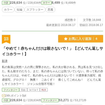
228,634
8,499
位 / 228,634件
位 / 8,499件
小説
ホラー
ホラー
短編
スプラッター
悪魔
感想数 0
文字数 16,848
最終更新日 2018.06.17
登録日 2018.06.17
23
お気に入り追加
4
「やめて！赤ちゃんだけは殺さないで！」【どんでん返しサ
イコホラー！】
影津
私の集落は突然一人の男に襲撃された。私の夫が殺される。男は私を見つけ出し
た。私も殺すのだろう。まだ、私の赤ちゃんには気づいていない。待って私の赤
ちゃんだけは、やめて。私の赤ちゃんだけは殺さないで！ ※濃厚暴力描写、残
虐描写。グログロ！ 胸糞！ ごみくず！ 痛くしてごめんね！ どんでん返
しサイコホラー！ ジャンル分類不可能！
ファンタジー
完結
ｼｮｰﾄｼｮｰﾄ
R15
24h.ポイント
0pt
228,634
53,271
位 / 228,634件
位 / 53,271件
小説
ファンタジー