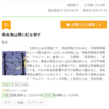
感想数 0
文字数 121,599
最終更新日 2025.08.30
登録日 2025.07.31
25
お気に入り追加
3
吸血鬼は唇に紅を差す
駄犬
九州のとある地域にて、浄化作戦が行われた。午前零時過
ぎという闇も味方につけたその作戦には、特殊作戦執行部隊
の「アルファ」が、参加した。「入間智」「田所海士」「近
藤ハヤル」遺体が発見された上記の者以外にも、行方不明者
を数えると、十人にも上る死者がでた。包括的な死者数は計
三十名。のちの社会的影響や目下の成果から鑑みるに、浄化
作戦は成功といえるだろう。そして、死者を弔う意味を込め
て「アルファ・マンティス作戦」と名付けられ、浄化作戦は
完遂された。
ホラー
完結
短編
24h.ポイント
0pt
228,634
8,499
位 / 228,634件
位 / 8,499件
小説
ホラー
ホラー
短編
スプラッター