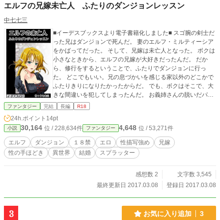
エルフの兄嫁未亡人 ふたりのダンジョンレッスン
中七七三
■イーデスブックスより電子書籍化しました■ スゴ腕の剣士だ
った兄はダンジョンで死んだ。 妻のエルフ・ミルティーシア
をかばってだった。 そして、兄嫁は未亡人となった。 ボクは
小さなときから、エルフの兄嫁が大好きだったんだ。 だか
ら、修行をするということで、ふたりでダンジョンに行っ
た。 どこでもいい。兄の息づかいを感じる家以外のどこかで
ふたりきりになりたかったからだ。 でも、ボクはそこで、大
きな間違いを犯してしまったんだ。 お義姉さんの脱いだパン
ティででオナニーをしてしまった。 それを見つかってしまっ
ファンタジー
完結
長編
R18
た。 ボクは罰をうけた。 「ひとりで下の階層に行って、そう
24h.ポイント
14pt
ね…… リザードマンを倒して死体を…… ３つほどもって
30,164
4,648
位 / 228,634件
位 / 53,271件
小説
ファンタジー
くることね」 お義姉さんはそう言ったんだ。 そして、ボクは
リザードマンの死体を持って帰った。 そして始める、ふたり
エルフ
ダンジョン
１８禁
エロ
性描写強め
兄嫁
のレッスン―― ダンジョン冒険物ですが、安全のため18禁で
性の手ほどき
異世界
結婚
スプラッター
す。 多少エロ描写があります。
感想数 2
文字数 3,545
最終更新日 2017.03.08
登録日 2017.03.08
3
お気に入り追加
3