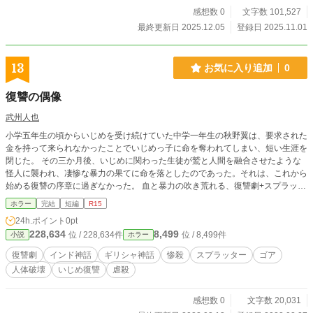
感想数 0
文字数 101,527
最終更新日 2025.12.05
登録日 2025.11.01
13
お気に入り追加
0
復讐の偶像
武州人也
小学五年生の頃からいじめを受け続けていた中学一年生の秋野翼は、要求された
金を持って来られなかったことでいじめっ子に命を奪われてしまい、短い生涯を
閉じた。 その三か月後、いじめに関わった生徒が鷲と人間を融合させたような
怪人に襲われ、凄惨な暴力の果てに命を落としたのであった。それは、これから
始める復讐の序章に過ぎなかった。 血と暴力の吹き荒れる、復讐劇+スプラッタ
ーホラー作品
ホラー
完結
短編
R15
24h.ポイント
0pt
228,634
8,499
位 / 228,634件
位 / 8,499件
小説
ホラー
復讐劇
インド神話
ギリシャ神話
惨殺
スプラッター
ゴア
人体破壊
いじめ復讐
虐殺
感想数 0
文字数 20,031