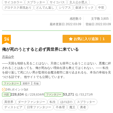
サイコホラー
スプラッター
サイコパス
主人公が悪人
グロテスク表現あり
どんでん返し
シリアス
叙述トリック
中世
感想数 0
文字数 3,805
最終更新日 2022.03.09
登録日 2022.03.09
24
お気に入り追加
1
俺が死のうとすると必ず異世界に来ている
月這山中
――天国も地獄も見ることはない。天使にも獄卒にも会うことはない。悪魔に絆
されることはあっても、俺が死ねない理由を誰も教えてはくれない。―― 転生
を繰り返して死にたい男が監視社会魔法都市に放り込まれるも、本当の幸福を見
つける話です。 他サイトでも公開しています。
ファンタジー
連載中
長編
24h.ポイント
0pt
228,634
53,271
位 / 228,634件
位 / 53,271件
小説
ファンタジー
異世界
ダークファンタジー
転生
ほのぼの
スプラッター
ディストピア
日常ファンタジー
不条理
魔王
勇者