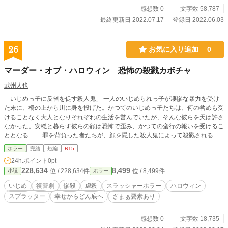
感想数 0
文字数 58,787
最終更新日 2022.07.17
登録日 2022.06.03
26
お気に入り追加
0
マーダー・オブ・ハロウィン 恐怖の殺戮カボチャ
武州人也
「いじめっ子に反省を促す殺人鬼」 一人のいじめられっ子が凄惨な暴力を受け
た末に、橋の上から川に身を投げた。かつてのいじめっ子たちは、何の咎めも受
けることなく大人となりそれぞれの生活を営んでいたが、そんな彼らを天は許さ
なかった。安穏と暮らす彼らの顔は恐怖で歪み、かつての蛮行の報いを受けるこ
ととなる…… 罪を背負った者たちが、顔を隠した殺人鬼によって殺戮される、
恐怖のスラッシャーホラー小説。
ホラー
完結
短編
R15
24h.ポイント
0pt
228,634
8,499
位 / 228,634件
位 / 8,499件
小説
ホラー
いじめ
復讐劇
惨殺
虐殺
スラッシャーホラー
ハロウィン
スプラッター
幸せからどん底へ
ざまぁ要素あり
感想数 0
文字数 18,735