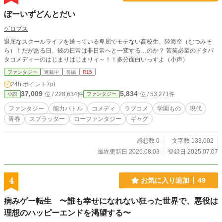
ぼーいずどんとだい
ゲロブス
退屈なスクールライフを送っている卑屈でモテない高校生、陸海空（むつみそ
ら）！だがある日、彼の日常は非日常へと一変する…のか？ 苦笑必至のドタバ
タコメディーのはじまりはじまりィ～！！多分面白いっすよ（小声）
ファンタジー
連載中
長編
R15
24h.ポイント
7pt
37,009
5,834
位 / 228,634件
位 / 53,271件
小説
ファンタジー
ファンタジー
能力バトル
コメディ
ラブコメ
学園もの
現代
青春
スプラッター
ローファンタジー
ギャグ
感想数 0
文字数 133,002
最終更新日 2026.08.03
登録日 2025.07.07
4
お気に入り追加
49
病みゲー転生 〜誰も幸せになれない狂った世界で、悪役は
理想のハッピーエンドを渇望する〜