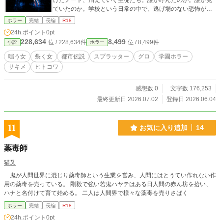
けたノート、消えていく生徒たち。誰が呼んだのか。誰が見
ていたのか。学校という日常の中で、逃げ場のない恐怖が静
かに口を開ける。
ホラー
完結
長編
R18
24h.ポイント
0pt
228,634
8,499
位 / 228,634件
位 / 8,499件
小説
ホラー
嗤う女
裂く女
都市伝説
スプラッター
グロ
学園ホラー
サキメ
ヒトコワ
感想数 0
文字数 176,253
最終更新日 2026.07.02
登録日 2026.06.04
11
お気に入り追加
14
薬毒師
猫又
鬼が人間世界に混じり薬毒師という生業を営み、人間にはとうてい作れない作
用の薬毒を売っている。 剛毅で強い若鬼ハヤテはある日人間の赤ん坊を拾い、
ハナと名付けて育て始める。 二人は人間界で様々な薬毒を売りさばく
ホラー
完結
長編
R18
24h.ポイント
0pt