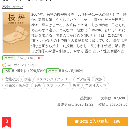
不幸中の幸い
2004年、満開の桜が舞う春。八神翔子は一人の母として、静
かに家庭を築こうとしていた。しかし、穏やかだった日常は
徐々に歪みはじめる。家庭内の空洞、夫との断絶、子どもた
ちとのすれ違い。そんな中、彼女は「UWish」というSNSに
救いを求める。匿名の言葉に心を開いた翔子は、次第に“夜
翔”という仮面の下で自らの欲望を曝け出していく。 最初は些
細な愚痴から始まった投稿。しかし、見られる快感、晒す悦
びは翔子の深層を刺激し、やがて“露出”という性的倒錯へと変
貌していく。そしてその衝動は、町に連鎖する失踪事件と不
ホラー
完結
長編
R18
可分に結びついてゆく。 ママ友たちの謎の死。不穏な視線。
24h.ポイント
213pt
壊れてゆく家庭。追い詰められる翔子の肉体と精神は、やが
6,469
65
位 / 228,634件
位 / 8,499件
小説
ホラー
て暴力と快楽の極限へと突き進む――。 見られることによっ
て“生”を実感し、壊されることでしか“愛”を知れなかった一人
官能小説
倒錯
サスペンスミステリー
ゴア描写
家族
の女が辿る、破滅と快楽の物語。 これは、家族という名の檻
存在の不確かさ
長編
スプラッター
胸糞
25周年カップ
のなかで、女としての自分を探し続けた翔子の“散華”の記録で
ある。
感想数 0
文字数 187,698
最終更新日 2025.12.22
登録日 2025.09.01
2
お気に入り追加
196