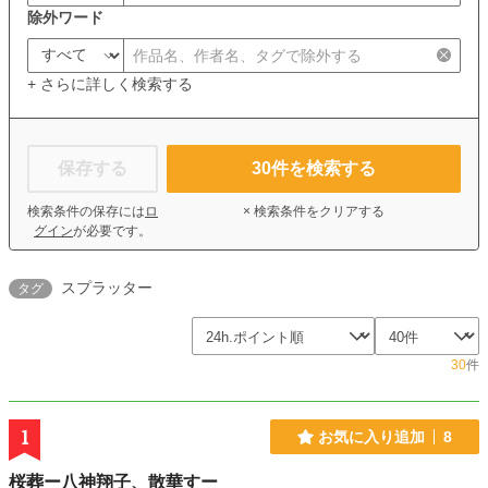
除外ワード
+ さらに詳しく検索する
保存する
30
件を検索する
検索条件の保存には
ロ
× 検索条件をクリアする
グイン
が必要です。
スプラッター
タグ
30
件
1
お気に入り追加
8
桜葬ー八神翔子、散華すー