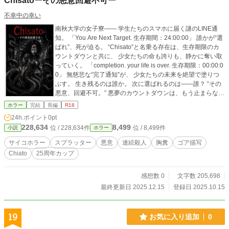
Chisatoーその悪意回避不可ー
不幸中の幸い
南秋大学の女子寮―― 学生たちのスマホに届く謎のLINE通
知。 「You Are Next Target. 生存期間：24:00:00」 誰かが“選
ばれ”、死が迫る。 “Chisato”と名乗る存在は、生存期限のカ
ウントダウンと共に、 少女たちの命も誇りも、静かに奪い取
っていく。 「completion. your life is over. 生存期限：00:00:0
0」 無慈悲な“完了通知”が、 少女たちの未来を絶望で塗りつ
ぶす。 生き残るのは誰か。 次に選ばれるのは――誰？ “その
悪意、回避不可。” 悪夢のカウントダウンは、もう止まらな
い。
ホラー
完結
長編
R18
24h.ポイント
0pt
228,634
8,499
位 / 228,634件
位 / 8,499件
小説
ホラー
サイコホラー
スプラッター
悪意
連続殺人
胸糞
ゴア描写
Chiato
25周年カップ
感想数 0
文字数 205,698
最終更新日 2025.12.15
登録日 2025.10.15
19
お気に入り追加
0