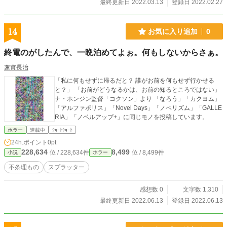
最終更新日 2022.03.13
登録日 2022.02.27
14
お気に入り追加
0
終電のがしたんで、一晩泊めてよぉ。何もしないからさぁ。
蓮實長治
「私に何もせずに帰るだと？ 誰がお前を何もせず行かせる
と？」 「お前がどうなるかは、お前の知るところではない」
ナ・ホンジン監督「コクソン」より 「なろう」「カクヨム」
「アルファポリス」「Novel Days」「ノベリズム」「GALLE
RIA」「ノベルアップ+」に同じモノを投稿しています。
ホラー
連載中
ｼｮｰﾄｼｮｰﾄ
24h.ポイント
0pt
228,634
8,499
位 / 228,634件
位 / 8,499件
小説
ホラー
不条理もの
スプラッター
感想数 0
文字数 1,310
最終更新日 2022.06.13
登録日 2022.06.13