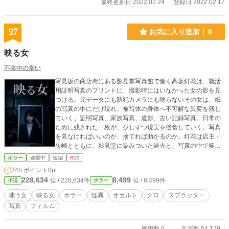
最終更新日 2022.02.24
登録日 2022.02.17
27
お気に入り追加
0
映る女
不幸中の幸い
写見坂の商店街にある影見堂写真館で働く高坂灯花は、就活
用証明写真のプリントに、撮影時にはいなかった女の影を見
つける。元データにも防犯カメラにも映らないその女は、紙
の写真の中にだけ現れ、被写体の身体へ不可解な異変を残し
ていく。証明写真、家族写真、遺影、古い記録写真。日常の
ために残された一枚が、少しずつ現実を侵食していく。写真
を見なければいいのか、捨てれば助かるのか。灯花は店主・
矢崎とともに、影見堂に染みついた過去と、写真の中で笑う
女の正体へ近づいていく。
ホラー
連載中
短編
R15
24h.ポイント
0pt
228,634
8,499
位 / 228,634件
位 / 8,499件
小説
ホラー
嗤う女
映る女
ホラー
怪異
オカルト
グロ
スプラッター
写真
フィルム
感想数 0
文字数 54,129