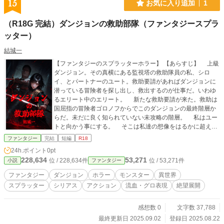
15
お気に入り追加
1
（R18G 完結）ダンジョンの救助部隊（ファンタジースプラ
ッター）
結城一
【ファンタジーのスプラッターホラー】 【あらすじ】 上級
ダンジョン。その真横にある監視塔の救助隊員の私、シロ
イ、とパートナーのユート。救助要請があればダンジョンに
潜っている冒険者を探し出し、救出するのが仕事だ。いわゆ
るエリート中のエリート。 新たな救助要請が来た。救助は
国屈指の冒険者ゴロノフからでこのダンジョンの最終階層か
らだ。未だに良く知られていない未攻略の階層。 私はユー
トと向かう事にする。 そこは私達の想像をはるかに超える
階層だった……。
ファンタジー
完結
短編
R18
24h.ポイント
0pt
228,634
53,271
位 / 228,634件
位 / 53,271件
小説
ファンタジー
ファンタジー
ダンジョン
ホラー
モンスター
異世界
スプラッター
シリアス
アクション
流血・グロ表現
絶望展開
感想数 0
文字数 37,788
最終更新日 2025.09.02
登録日 2025.08.22