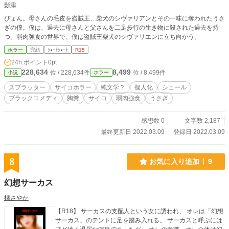
影津
ぴょん。母さんの毛皮を盗賊王、柴犬のシヴァリアンとその一味に奪われたうさ
ぎの僕。僕は、過去に母さんと父さんを二足歩行の生き物に殺された過去を持
つ。弱肉強食の世界で、僕は盗賊王柴犬のシヴァリエンに立ち向かう。
ホラー
完結
ｼｮｰﾄｼｮｰﾄ
R15
24h.ポイント
0pt
228,634
8,499
位 / 228,634件
位 / 8,499件
小説
ホラー
スプラッター
サイコホラー
純文学？
擬人化
シュール
ブラックコメディ
胸糞
サイコ
弱肉強食
うさぎ
感想数 0
文字数 2,187
最終更新日 2022.03.09
登録日 2022.03.09
8
お気に入り追加
9
幻想サーカス
橘さやか
【R18】 サーカスの支配人という女に誘われ、 オレは「幻想
サーカス」のテントに足を踏み入れる。 サーカスと呼ぶには