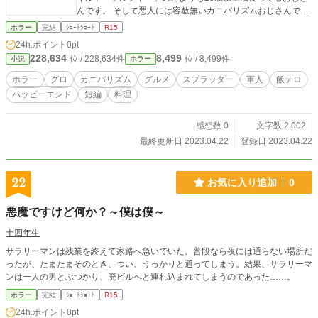
んです。 そして悪人には容赦無いカニバリズムおじさんで
す。
ホラー
完結
ｼｮｰﾄｼｮｰﾄ
R15
24h.ポイント
0pt
228,634
8,499
位 / 228,634件
位 / 8,499件
小説
ホラー
ホラー
グロ
カニバリズム
グルメ
スプラッター
軍人
飯テロ
ハッピーエンド
短編
料理
感想数 0
文字数 2,002
最終更新日 2023.04.22
登録日 2023.04.22
22
お気に入り追加
0
悪魔ですけど何か？～僕は僕～
十四年生
サラリーマンは残業を終えて家路へ急いでいた。普段なら夜には通らない場所だ
ったが、たまたまそのとき、つい、うっかりと通ってしまう。結果、サラリーマ
ンは一人の男とぶつかり、廃ビルへと連れ込まれてしまうのであった……。
ホラー
完結
ｼｮｰﾄｼｮｰﾄ
R15
24h.ポイント
0pt