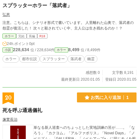
スプラッターホラー「落武者」
弘恵
注意。こちらは、シナリオ形式で書いています。 人里離れた山奥で、落武者の
怨霊が復活した！ 次々と殺されていく中、主人公は生き残れるのか！？
ホラー
完結
長編
R18
24h.ポイント
0pt
228,634
8,499
位 / 228,634件
位 / 8,499件
小説
ホラー
ホラー
都市伝説
スプラッター
落武者
幽霊
感想数 0
文字数 8,191
最終更新日 2020.01.05
登録日 2020.01.05
20
お気に入り追加
1
死を呼ぶ通過儀礼
蓮實長治
単なる新人巡査へのちょっとした実地訓練の筈が……。 「な
ろう」「カクヨム」「アルファポリス」「Novel Days」「ノ
ベリズム」「GALLERIA」「ノベルアップ+」に同じモノを投