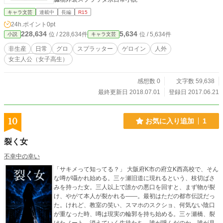
キャラ文芸
連載中
長編
R15
24h.ポイント
0pt
228,634
5,634
位 / 228,634件
位 / 5,634件
小説
キャラ文芸
非生産
日常
グロ
スプラッター
ゲロイン
人外
女主人公（女子高生）
感想数 0
文字数 59,638
最終更新日 2018.07.01
登録日 2017.06.21
10
お気に入り追加
1
裂く女
不幸中の幸い
「サキメって知ってる？」 大阪府K市の府立K西高校で、そん
な噂が囁かれ始める。三ヶ瀬旧道に現れるという、枝切ばさ
みを持った女。三人以上で誰かの悪口を回すと、まず物が裂
け、やがて本人が裂かれる――。最初はただの都市伝説だっ
た。けれど、教室の笑い、スマホのスクショ、何気ない陰口
が重なった時、噂は現実の輪郭を持ち始める。三ヶ瀬橋、裂