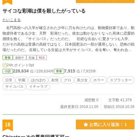
サイコな彩湖は僕を殺したがっている
たいこまる
名門高校への入学が確立された少年に刃を向けたのは、動物愛好家であり、動
物虐待者である少女、天野 彩湖だった。彼女は動かなかくなった死体に恋愛的
感情を抱く、『サイコパス』だったのだ。 壮絶な出会いに驚きつつも入学、
だがその高校は普通の高校ではなく、日本国憲法の一部が通用しない。恐怖の戦
場だったのだ。 在籍している生徒は大半がサイコパス。命を奪い、奪われ合う
狂気的な学校生活とは裏腹に、残念な美少女達の愛おしいイチャラブ生活。
青春
連載中
長編
R15
これは自分を探し求める少年の物語—————。
24h.ポイント
0pt
228,634
7,915
位 / 228,634件
位 / 7,915件
小説
青春
日常
学園
ほのぼの
友情
グロ
美少女
ホラー
スプラッター
サイコパス
イチャラブ
感想数 0
文字数 41,379
最終更新日 2018.11.05
登録日 2018.10.26
18
お気に入り追加
1