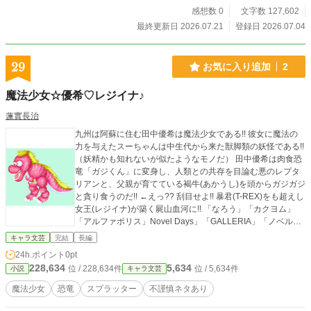
感想数 0
文字数 127,602
最終更新日 2026.07.21
登録日 2026.07.04
29
お気に入り追加
2
魔法少女☆優希♡レジイナ♪
蓮實長治
九州は阿蘇に住む田中優希は魔法少女である!! 彼女に魔法の
力を与えたスーちゃんは中生代から来た獣脚類の妖怪である!!
（妖精かも知れないが似たようなモノだ） 田中優希は肉食恐
竜「ガジくん」に変身し、人類との共存を目論む悪のレプタ
リアンと、父親が育てている褐牛(あかうし)を頭からガジガジ
と貪り食うのだ!! ←えっ?? 刮目せよ!! 暴君(T-REX)をも超えし
女王(レジイナ)が築く屍山血河に!! 「なろう」「カクヨム」
「アルファポリス」Novel Days」「GALLERIA」「ノベルア
ップ+」に同じモノを投稿しています。(GALLERIAは掲載が
キャラ文芸
完結
長編
後になります)
24h.ポイント
0pt
228,634
5,634
位 / 228,634件
位 / 5,634件
小説
キャラ文芸
魔法少女
恐竜
スプラッター
不謹慎ネタあり