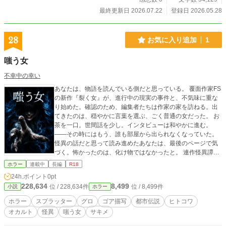
最終更新日 2026.07.22
登録日 2026.05.28
28
お気に入り追加
1
嗤う女
不幸中の幸い
あなたは、物語を読んでいる側だと思っている。 覆面作家FS
の新作『裂く女』が、進行中の現実の事件と、不気味に重な
り始めた。確認のため、編集者たちは作家の家を訪ねる。出
てきたのは、穏やかに言葉を選ぶ、ごく普通の女だった。 お
茶を一口。世間話を少し。インタビューは和やかに進む。
——その時にはもう、誰も部屋から出られなくなっていた。
怪異の話だと思って読み進めたあなたは、最後のページで気
づく。怖かったのは、化け物ではなかったと。 連作怪異譚、
最狂の到達点。
ホラー
連載中
長編
R18
24h.ポイント
0pt
228,634
8,499
位 / 228,634件
位 / 8,499件
小説
ホラー
ホラー
スプラッター
グロ
ゴア描写
都市伝説
ヒトコワ
オカルト
怪異
嗤う女
サキメ