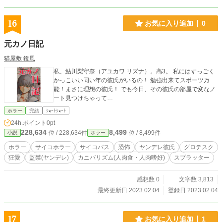
16
お気に入り追加
0
元カノ日記
猫屋敷 鏡風
私、鮎川梨守奈（アユカワ リズナ）。高3。 私にはすっごく
かっこいい同い年の彼氏がいるの！ 勉強出来てスポーツ万
能！まさに理想の彼氏！ でも今日、その彼氏の部屋で変なノ
ート見つけちゃって…
ホラー
完結
ｼｮｰﾄｼｮｰﾄ
24h.ポイント
0pt
228,634
8,499
位 / 228,634件
位 / 8,499件
小説
ホラー
ホラー
サイコホラー
サイコパス
恐怖
ヤンデレ彼氏
グロテスク
狂愛
監禁(ヤンデレ)
カニバリズム(人肉食・人肉嗜好)
スプラッター
感想数 0
文字数 3,813
最終更新日 2023.02.04
登録日 2023.02.04
17
お気に入り追加
1