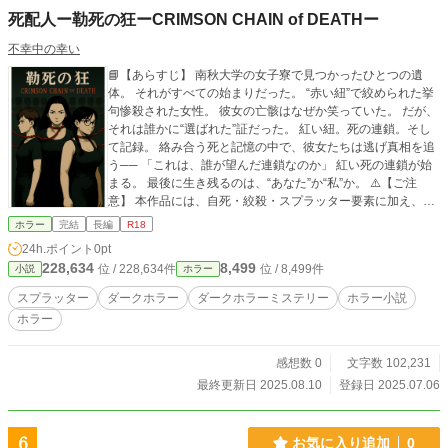
死配人ー勒死の狂ーCRIMSON CHAIN of DEATHー
不幸中の幸い
📘【あらすじ】 南秋大学の女子寮で見つかったひとつの遺
体。 それがすべての始まりだった。 “赤い紐”で絞められた挙
句惨殺された女性。 彼女の亡骸はなぜか笑っていた。 だが、
それは誰かに“選ばれた”証だった。 紅い紐。死の連鎖。そし
て記録。 絡み合う死と記憶の中で、彼女たちは逃げ真相を追
う── 「これは、誰が望んだ連鎖なのか」 紅い死の連鎖が始
まる。 最後に生き残るのは、“あなた”か“私”か。 ⚠️【ご注
意】 本作品には、自死・絞殺・スプラッター要素に加え、一
部に性的描写・倒錯的演出を含むシーンが存在します。 精神
ホラー
完結
長編
R18
的ショックを受けやすい方や、性的表現に不快感を覚える方
24h.ポイント
0pt
は、閲覧をお控えください。
228,634
8,499
位 / 228,634件
位 / 8,499件
小説
ホラー
スプラッター
ダークホラー
ダークホラーミステリー
ホラー小説
ホラー
感想数 0
文字数 102,231
最終更新日 2025.08.10
登録日 2025.07.06
6
お気に入り追加
0