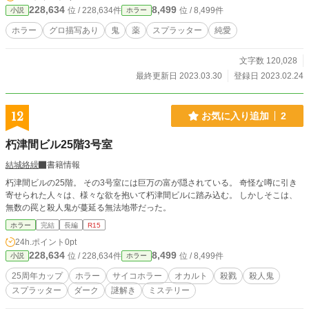
228,634
8,499
位 / 228,634件
位 / 8,499件
小説
ホラー
ホラー
グロ描写あり
鬼
薬
スプラッター
純愛
文字数 120,028
最終更新日 2023.03.30
登録日 2023.02.24
12
お気に入り追加
2
朽津間ビル25階3号室
結城絡繰
書籍情報
朽津間ビルの25階。 その3号室には巨万の富が隠されている。 奇怪な噂に引き
寄せられた人々は、様々な欲を抱いて朽津間ビルに踏み込む。 しかしそこは、
無数の罠と殺人鬼が蔓延る無法地帯だった。
ホラー
完結
長編
R15
24h.ポイント
0pt
228,634
8,499
位 / 228,634件
位 / 8,499件
小説
ホラー
25周年カップ
ホラー
サイコホラー
オカルト
殺戮
殺人鬼
スプラッター
ダーク
謎解き
ミステリー