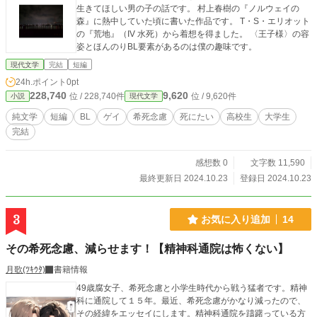
生きてほしい男の子の話です。 村上春樹の『ノルウェイの
森』に熱中していた頃に書いた作品です。 T・S・エリオット
の『荒地』（IV 水死）から着想を得ました。 〈王子様〉の容
姿とほんのりBL要素があるのは僕の趣味です。
現代文学
完結
短編
24h.ポイント
0pt
228,740
9,620
位 / 228,740件
位 / 9,620件
小説
現代文学
純文学
短編
BL
ゲイ
希死念慮
死にたい
高校生
大学生
完結
感想数 0
文字数 11,590
最終更新日 2024.10.23
登録日 2024.10.23
3
お気に入り追加
14
その希死念慮、減らせます！【精神科通院は怖くない】
月歌(ﾂｷｳﾀ)
書籍情報
49歳腐女子、希死念慮と小学生時代から戦う猛者です。精神
科に通院して１５年。最近、希死念慮がかなり減ったので、
その経緯をエッセイにします。精神科通院を躊躇っている方