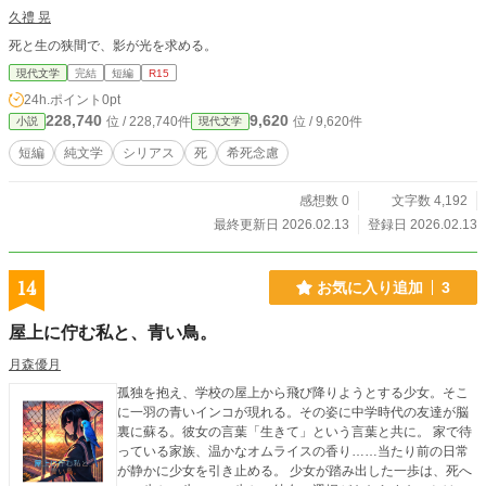
久禮 晃
死と生の狭間で、影が光を求める。
現代文学
完結
短編
R15
24h.ポイント
0pt
228,740
9,620
位 / 228,740件
位 / 9,620件
小説
現代文学
短編
純文学
シリアス
死
希死念慮
感想数 0
文字数 4,192
最終更新日 2026.02.13
登録日 2026.02.13
14
お気に入り追加
3
屋上に佇む私と、青い鳥。
月森優月
孤独を抱え、学校の屋上から飛び降りようとする少女。そこ
に一羽の青いインコが現れる。その姿に中学時代の友達が脳
裏に蘇る。彼女の言葉「生きて」という言葉と共に。 家で待
っている家族、温かなオムライスの香り……当たり前の日常
が静かに少女を引き止める。 少女が踏み出した一歩は、死へ