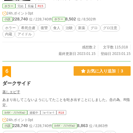
ホラー
完結
長編
R15
24h.ポイント
0pt
228,740
8,502
位 / 228,740件
位 / 8,502件
小説
ホラー
ホラー
希死念慮
復讐
食人
治験
新薬
グロ
グロ注意
内蔵
アイドル
感想数 2
文字数 115,018
最終更新日 2023.01.15
登録日 2023.01.15
6
お気に入り追加
3
ダークサイド
蒸しエビ子
あまり出してこないようにしてたことを吐き出すことにしました。念の為、R指
定。
ｴｯｾｲ・ﾉﾝﾌｨｸｼｮﾝ
連載中
ｼｮｰﾄｼｮｰﾄ
R18
24h.ポイント
0pt
228,740
8,863
位 / 228,740件
位 / 8,863件
小説
ｴｯｾｲ・ﾉﾝﾌｨｸｼｮﾝ