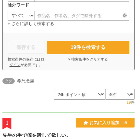
除外ワード
+ さらに詳しく検索する
保存する
19
件を検索する
検索条件の保存には
ロ
× 検索条件をクリアする
グイン
が必要です。
希死念慮
タグ
19
件
1
お気に入り追加
5
先生の手で僕を殺して欲しい。