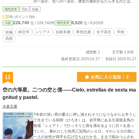
の一歩か、生への一歩か。彼女の選択がもたらすものとは。
現代文学
完結
短編
24h.ポイント
0pt
228,740
9,620
位 / 228,740件
位 / 9,620件
小説
現代文学
短編
純文学
シリアス
自殺未遂
希死念慮
女子高生
学校
高校
感想数 1
文字数 3,936
最終更新日 2025.01.27
登録日 2025.01.27
15
お気に入り追加
2
空の六等星。二つの空と僕――Cielo, estrellas de sexta ma
gnitud y pastel.
永倉圭夏
7年前の深い罪の重さに押し潰されそうになりながらも辛うじ
て生きている裕樹（ひろき）は、岩手県にある引退競走馬の
牧場「シェアト」でひっそりと身を潜めるように日々を送っ
ていた。 暴れだした牝馬三冠馬のシエロ。そのシエロの前に
一人の女性が両手を広げ立ちはだかる。まるで踏みつぶされ