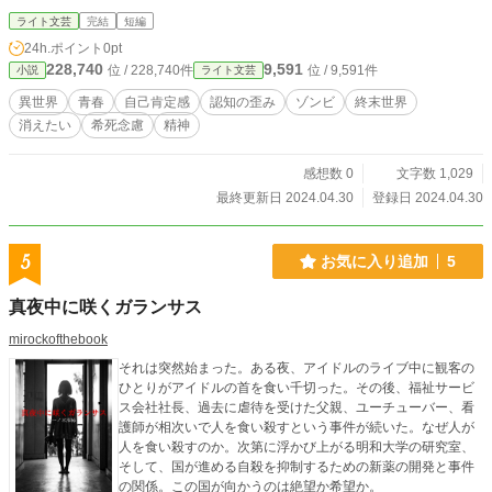
ライト文芸
完結
短編
24h.ポイント
0pt
228,740
9,591
位 / 228,740件
位 / 9,591件
小説
ライト文芸
異世界
青春
自己肯定感
認知の歪み
ゾンビ
終末世界
消えたい
希死念慮
精神
感想数 0
文字数 1,029
最終更新日 2024.04.30
登録日 2024.04.30
5
お気に入り追加
5
真夜中に咲くガランサス
mirockofthebook
それは突然始まった。ある夜、アイドルのライブ中に観客の
ひとりがアイドルの首を食い千切った。その後、福祉サービ
ス会社社長、過去に虐待を受けた父親、ユーチューバー、看
護師が相次いで人を食い殺すという事件が続いた。なぜ人が
人を食い殺すのか。次第に浮かび上がる明和大学の研究室、
そして、国が進める自殺を抑制するための新薬の開発と事件
の関係。この国が向かうのは絶望か希望か。