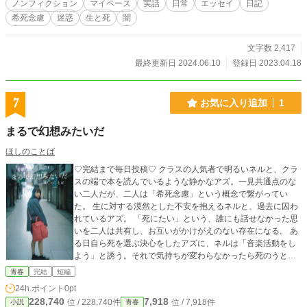
ノンフィクション
マイペース
実話
日常
エッセイ
日記
希死念慮
迷惑
生と死
闇
文字数 2,417
最終更新日 2024.06.10
登録日 2023.04.18
7
お気に入り追加
1
まるで幻想みたいだ
ほしのことば
♡完結まで毎日投稿♡ クラスの人気者で明るいネルと、クラ
スの端で本を読んでいるような静かなアズ。一見共通点のな
い二人だが、二人は「希死念慮」という概念で繋がってい
た。 生に対する漠然とした不安を抱えるネルと、過去に囚わ
れているアズ。 「死にたい」という、誰にも話せなかった思
いを二人は共有し、お互いがかけがえのない存在になる。 あ
る日自ら死を選ぶ決心をしたアズに、ネルは「音楽活動をし
よう」と誘う。それで気持ちが変わらなかったら死のうと。
二人は音楽活動を通して「思い」を表現し、生活に段々色が
青春
完結
短編
ついていくのを感じた。 活動の中で出会ったフォトグラファ
24h.ポイント
0pt
ーのKも同じ思いを抱えており、Kはアズとネルの歌に心を打
228,740
7,918
位 / 228,740件
位 / 7,918件
小説
青春
たれ、生への希望を見る。 アズとネル、そして二人の活動を