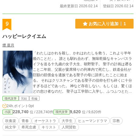
最終更新日 2026.02.14
登録日 2026.02.14
9
お気に入り追加
1
ハッピーレクイエム
煙 亜月
「わたしはかれを殺し、かれはわたしを救う。これより半年
後のことだ」。 誰とも馴れ合わず、無味乾燥なキャンパスラ
イフを送る十九歳の女子大生、朝野聖子。 聖子の計画は遡る
こと二年前、父親が宴席帰りの列車内で死亡し、鉄道会社が
巨額の賠償金を遺族である聖子の母に請求したことに始ま
る。 それはクリスチャンである聖子の信仰を打ち砕くに十分
すぎるほどであった。 神など存在しない。もしくは、驚くほ
どの怠け者なのだ。 聖子は工学部に入学し、ふつふつとたぎ
る怒りを込めて成績を上げてゆく。わたしは——ヒトクロー
現代文学
完結
長編
ンを造る。 神の業を人間の手によって行なえば、神は神で
24h.ポイント
0pt
はなくなる。もし反対に神の逆鱗に触れたのちに裁きが下り
228,740
9,620
位 / 228,740件
位 / 9,620件
小説
現代文学
死したとしても、なんら価値も意味もないこの世に未練など
残すまい。これにより神の存在を、その意義を問えよう——
吹奏楽
青春
オーケストラ
大学生
ヒューマンドラマ
宗教
そう思っていた。平松高志に心奪われ、なにもかもを絆され
純文学
希死念慮
キリスト
人間賛歌
るまでは。 当初、平松は聖子の人生に関わるような人種で
はなかった。しかし時間をかけて平松の愛情と、大学オーケ