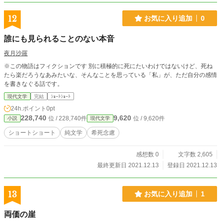
12
お気に入り追加
0
誰にも見られることのない本音
夜月沙羅
※この物語はフィクションです 別に積極的に死にたいわけではないけど、死ね
たら楽だろうなあみたいな、そんなことを思っている「私」が、ただ自分の感情
を書きなぐる話です。
現代文学
完結
ｼｮｰﾄｼｮｰﾄ
24h.ポイント
0pt
228,740
9,620
位 / 228,740件
位 / 9,620件
小説
現代文学
ショートショート
純文学
希死念慮
感想数 0
文字数 2,605
最終更新日 2021.12.13
登録日 2021.12.13
13
お気に入り追加
1
両価の崖