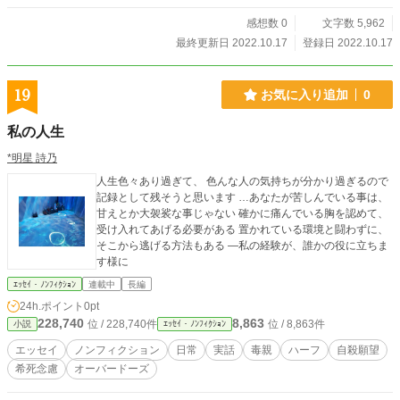
感想数 0
文字数 5,962
最終更新日 2022.10.17
登録日 2022.10.17
19
お気に入り追加
0
私の人生
*明星 詩乃
人生色々あり過ぎて、 色んな人の気持ちが分かり過ぎるので
記録として残そうと思います …あなたが苦しんでいる事は、
甘えとか大袈裟な事じゃない 確かに痛んでいる胸を認めて、
受け入れてあげる必要がある 置かれている環境と闘わずに、
そこから逃げる方法もある ―私の経験が、誰かの役に立ちま
す様に
ｴｯｾｲ・ﾉﾝﾌｨｸｼｮﾝ
連載中
長編
24h.ポイント
0pt
228,740
8,863
位 / 228,740件
位 / 8,863件
小説
ｴｯｾｲ・ﾉﾝﾌｨｸｼｮﾝ
エッセイ
ノンフィクション
日常
実話
毒親
ハーフ
自殺願望
希死念慮
オーバードーズ