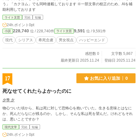
う」「カクヨム」でも同時連載しております ※一部文章の校正のため、AIを補
思ったことをポンポン口にするたち。空の登場に強い不安を
助利用しております
抱く。 ・大城雅哉（おおきまさや）、30歳 やや色黒で逞し
い体つき、短髪ではつらつとした目元。この農場一番のイケ
ライト文芸
完結
短編
メン。自信家でそれゆえに独善的な面もある。社会人ボクシ
24h.ポイント
0pt
ング選手権の優勝経験者。空に一目惚れをする。内心で裕樹
228,740
9,591
位 / 228,740件
位 / 9,591件
小説
ライト文芸
を低く見ている。 ⚠️拙作は自死自傷を推奨・称揚する意図を
もって書かれたものではありません。自死自傷はご自身はも
現代
シリアス
希死念慮
男女視点
ハッピーエンド
ちろんのこと周りの人々をも深く傷つける行為です。くれぐ
れもそのような選択をなさらないことを強く祈ります。 自死
感想数 0
文字数 5,867
自傷の念に苛まれたり生き辛さを感じた時はためらうことな
く精神神経科・心療内科を受診なさるかカウンセラーにかか
最終更新日 2025.11.24
登録日 2025.11.24
るなど、速やかにご自身の心を守る行動を取って下さい。
17
お気に入り追加
0
死なせてくれたらよかったのに
夕季 夕
物心ついた頃から、私は死に対して恐怖心を抱いていた。生きる意味とはなに
か、死んだらなにが残るのか。 しかし、そんな私は死を望んだ。けれどもそれ
は、悪いことですか？
現代文学
完結
短編
24h.ポイント
0pt