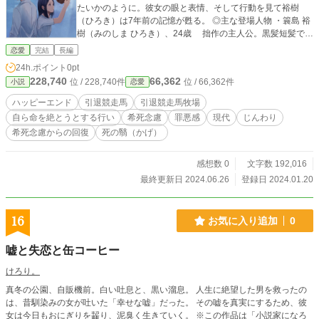
たいかのように。彼女の眼と表情、そして行動を見て裕樹
（ひろき）は7年前の記憶が甦る。 ◎主な登場人物 ・簑島 裕
樹（みのしま ひろき）、24歳 拙作の主人公。黒髪短髪で細
マッチョタイプ。背は高い方。 7年前の出来事で自責の念
恋愛
完結
長編
に駆られ、トラウマから時折フラッシュバックを起こす。空
24h.ポイント
0pt
を死神から救い出そうと奔走、したびたび果敢な自己犠牲を
228,740
66,362
位 / 228,740件
位 / 66,362件
小説
恋愛
発揮する。 ・空（そら）、28歳 拙作のヒロイン。サマーセ
ーターに細いデニム。細くて薄くて軽くBMIも17と危険なほ
ハッピーエンド
引退競走馬
引退競走馬牧場
どの痩身。胸も絶壁。平均よりやや小柄、黒いセミロング。
自ら命を絶とうとする行い
希死念慮
罪悪感
現代
じんわり
シェアトにふらりと現れ、暴れるシエロを一瞬で鎮めた。
希死念慮からの回復
死の翳（かげ）
裕樹に名を問われ、とっさに「空（そら）」と答える。明ら
かに重度のうつ状態で、なぜこうなったか誰にもわからな
い。 ・シエロ（コレドールシエロ）、12歳 サラブレッド、
感想数 0
文字数 192,016
元競走馬。正しくはコレドールシエロ。栃栗毛、左後脚に半
最終更新日 2024.06.26
登録日 2024.01.20
白、流星鼻梁白鼻。 牝馬3冠9頭目の馬。さらには菊花賞も
勝利している。生涯戦績は17戦11勝。脚質は典型的な逃げ。
馬主（うまぬし）はもうずいぶんと老齢の海崎 知宏（かいざ
16
お気に入り追加
0
き ともひろ）。 非常に神経質で気が強く調教には向かない
とみなされて殺処分されるところだった。海崎氏が破格の値
嘘と失恋と缶コーヒー
段で購入した。 引退後繁殖牝馬としての道を断たれたが、
それでも海崎氏は慰労のためコレドールシエロを預け、現在
けろり。
では穏やかな日々を送っている。 ・原沢美奈、18歳 ショー
真冬の公園、自販機前。白い吐息と、黒い溜息。 人生に絶望した男を救ったの
トボブ中肉中背。身長も平均。都内の農業高校を出てすぐに
は、昔馴染みの女が吐いた「幸せな嘘」だった。 その嘘を真実にするため、彼
この農場に就職した。右も左もわからないところを裕樹が手
女は今日もおにぎりを齧り、泥臭く生きていく。 ※この作品は「小説家になろ
取り足取り教えてくれて以来裕樹に「ぞっこん」。気が強く