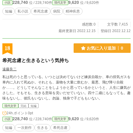
228,740
9,620
位 / 228,740件
位 / 9,620件
小説
現代文学
短編
私小説
希死念慮
病院
精神疾患
感想数 0
文字数 7,415
最終更新日 2022.12.15
登録日 2022.12.12
18
お気に入り追加
0
希死念慮と生きるという気持ち
遠藤良二
私は死のうと思っている。いつとは決めてないけど練炭自殺か、車の排気ガスを
車内に入れて死ぬか。それとも、薬物を大量に飲むか、最悪、飛び降り自殺
か……。どうしてそんなことをしようかと思っているかというと、人生に嫌気が
さした。そもそも、生きる意味を見いだせていない。四十二歳にもなっても。趣
味もないし、彼氏もいないし。勿論、独身で子どももいない。
現代文学
完結
短編
24h.ポイント
0pt
228,740
9,620
位 / 228,740件
位 / 9,620件
小説
現代文学
短編
一次創作
生きる
希死念慮