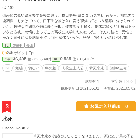
はじめ
偏差値の低い県立共学高校に通う、横田壱馬(ヨコタ カズマ)。昔から、無気力で
協調性にも欠けていて、口下手な彼は俗に言う“陰キャ”という部類に分けられて
いた。独特な雰囲気を身に纏う横田。授業態度も良く、期末試験なども毎回トッ
プをとる彼。怠惰によってこの高校に入学したのだった。 そんな彼は、異性じ
ゃなく同性に恋愛感情を持つ“同性愛者”だった。だが、気付いたのは少し前。自
分がセクマイ(セクシャルマイノリティ)だということに気付いた彼は、より一
BL
連載中
長編
層、自身の殻に閉じこもる。アウティング行為を恐れていた。 新学期になった
24h.ポイント
7pt
頃だった。あるひとりの若手男性教師が、この高校に赴任してきた。この若手教
36,405
9,585
位 / 228,740件
位 / 31,416件
小説
BL
師は随分な曲者だった。横田はその男性教師を見て、胸が高まるのを感じた。
┈┈┈┈┈┈┈┈┈┈ 初投稿です。 暗めな作品だと思います。読んでくだされ
BL
短編
切ない
年の差
高校生主人公
希死念慮
教師×生徒
ば嬉しいです。 ┈┈┈┈┈┈┈┈┈┈ 登場人物 主人公:横田 壱馬 (ヨコタ カズ
マ) 教師:小鳥遊 柳 (タカナシ ヤナギ) 追記あります。
感想数 1
文字数 1,290
最終更新日 2021.05.02
登録日 2021.05.02
2
お気に入り追加
0
水死
Choco_Roll#17
希死念慮を小説にしたらこうなりました。 死にたい男の子と