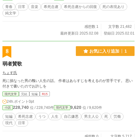
サポートするK。三人の「希死念慮」が入り交じり変化してい
青春
日常
音楽
希死念慮
希死念慮からの回復
死の表現あり
く、最後にそれぞれが選ぶ結末は。 三人それぞれ違う死生観
純文学
があなたにきっと寄り添う、暗く優しい青春ストーリー。 私
の人生です。
感想数 1
文字数 21,482
最終更新日 2025.02.08
登録日 2025.02.01
8
お気に入り追加
1
弱者賛歌
ちょす氏
死に損なった男の醜い人生の話。 作者はあらすじを考えるのが苦手です。 思い
付きで書いたのでお許しを
現代文学
完結
短編
R15
24h.ポイント
0pt
228,740
9,620
位 / 228,740件
位 / 9,620件
小説
現代文学
短編
希死念慮
うつ
人生
自己嫌悪
男主人公
死
労働
現代
日常
感想数 0
文字数 5,717