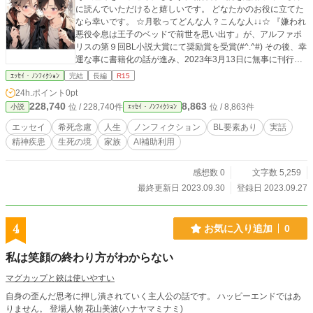
に読んでいただけると嬉しいです。 どなたかのお役に立てた
なら幸いです。 ☆月歌ってどんな人？こんな人↓↓☆ 『嫌われ
悪役令息は王子のベッドで前世を思い出す』が、アルファポ
リスの第９回BL小説大賞にて奨励賞を受賞(#^.^#) その後、幸
運な事に書籍化の話が進み、2023年3月13日に無事に刊行さ
れる運びとなりました。４９歳で商業BL作家としてデビュー
ｴｯｾｲ・ﾉﾝﾌｨｸｼｮﾝ
完結
長編
R15
させていただく機会を得ました。 ☆表紙絵、挿絵は全てAIイ
24h.ポイント
0pt
ラスです
228,740
8,863
位 / 228,740件
位 / 8,863件
小説
ｴｯｾｲ・ﾉﾝﾌｨｸｼｮﾝ
エッセイ
希死念慮
人生
ノンフィクション
BL要素あり
実話
精神疾患
生死の境
家族
AI補助利用
感想数 0
文字数 5,259
最終更新日 2023.09.30
登録日 2023.09.27
4
お気に入り追加
0
私は笑顔の終わり方がわからない
マグカップと鋏は使いやすい
自身の歪んだ思考に押し潰されていく主人公の話です。 ハッピーエンドではあ
りません。 登場人物 花山美波(ハナヤマミナミ)