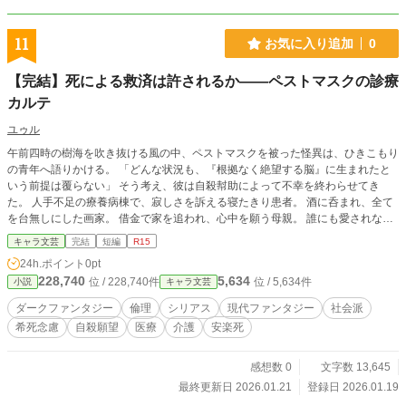
11
お気に入り追加
0
【完結】死による救済は許されるか――ペストマスクの診療
カルテ
ユゥル
午前四時の樹海を吹き抜ける風の中、ペストマスクを被った怪異は、ひきこもり
の青年へ語りかける。 「どんな状況も、『根拠なく絶望する脳』に生まれたと
いう前提は覆らない」 そう考え、彼は自殺幇助によって不幸を終わらせてき
た。 人手不足の療養病棟で、寂しさを訴える寝たきり患者。 酒に呑まれ、全て
を台無しにした画家。 借金で家を追われ、心中を願う母親。 誰にも愛されない
まま、死を証明に使おうとした少女。 責任に押し潰され、すべてから遁走した
キャラ文芸
完結
短編
R15
中年男。 死にたい理由も、形も違う。 「心の苦しみは比較できない。『死に値
24h.ポイント
0pt
する苦しみである』と当人が感じれば、それは等価だ」 彼が差し出すのは、一
228,740
5,634
位 / 228,740件
位 / 5,634件
小説
キャラ文芸
本のメス。 触れれば願いは叶い、代わりに『死の想い』は次の誰かを救う。 終
わらない救済の循環――のはずだった。 しかし、同じく救済を願う魔法具屋ミ
ダークファンタジー
倫理
シリアス
現代ファンタジー
社会派
ミコッテは告げる。 「自死の間際、人は視野が極端に狭くなることがある。今
希死念慮
自殺願望
医療
介護
安楽死
のあなたのやり方では、『救えたかもしれない人』が混ざってしまう」 これ
は、救いたいと願うほどに救いから遠ざかっていく者の、孤独な問答の記録であ
る。
感想数 0
文字数 13,645
最終更新日 2026.01.21
登録日 2026.01.19