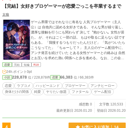
【完結】女好きプロゲーマーが恋愛ごっこを卒業するまで
太狼
ゲーム界隈ではそれなりに有名な 人気プロゲーマー（主人
公）は 自他共に認める女好きである。 そんな男が繰り返し、
濃厚な接触を行うにも関わらず 決して〝抱かない〟女性が居
た。 が、それはごく一部の話。 もはや取るに足らない話です
らある。 「我慢するつもりだったんだけど」 「気がついたら
こうなってた」 「ちゅーして？」 主人公のゲーム配信中に、
アンチ発言を続けていた とある女性ゲーマーとの絡みは 自然
とお互いを求めた熱い関係へと歩を進める。 なお、この会話
が行われるシーンは まだまだ先のことである。 ------------------
恋愛
完結
短編
R18
----------- ※ゲームシーンより性的シーンメインです。 ※ゲー
24h.ポイント
0pt
ムは詳しくないので温か目でお願いします。
228,878
66,383
位 / 228,878件
位 / 66,383件
小説
恋愛
恋愛
ラブコメ
ハッピーエンド
プロゲーマー
アンチヒーロー
身体だけの関係
純愛
ヤりたい放題
ファタール
ゲーム配信
感想数 0
文字数 120,533
最終更新日 2026.01.20
登録日 2026.01.20
4
お気に入り追加
14