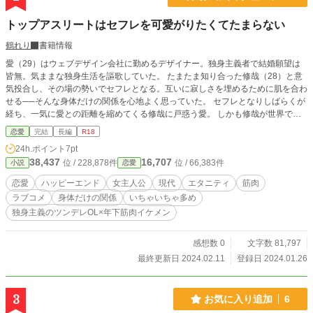
トップアスリートはセフレを可愛がりたくてたまらない
鶴れり
書籍情報
愛（29）はウェブデザイン会社に勤めるデザイナー。独身主義者で結婚願望は
皆無。気ままな独身生活を謳歌していた。 たまたま知り合った修哉（28）と意
気投合し、その場の勢いでセフレとなる。互いに寂しさを埋めるために肌を合わ
せる──そんな身体だけの関係を心地よく思っていた。 セフレとなりしばらくが
経ち、一気に愛との距離を縮めてくる修哉に戸惑う愛。 しかも修哉が世界で活
躍するスポーツクライミング選手だったことを知る。 そんななか修哉との関係
恋愛
完結
長編
R18
がバレてしまい、ゴシップ誌にスキャンダルを暴露されてしまう事態に──？！
24h.ポイント
7pt
38,437
16,707
位 / 228,878件
位 / 66,383件
小説
恋愛
恋愛
ハッピーエンド
女主人公
現代
エタニティ
筋肉
ラブコメ
身体だけの関係
いちゃいちゃ多め
独身主義のツンデレOL×年下筋肉イケメン
感想数 0
文字数 81,797
最終更新日 2024.02.11
登録日 2024.01.26
3
お気に入り追加
6