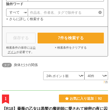
除外ワード
+ さらに詳しく検索する
保存する
7
件を検索する
検索条件の保存には
ロ
× 検索条件をクリアする
グイン
が必要です。
身体だけの関係
タグ
7
件
1
お気に入り追加
92
【R18】薔薇の乙女は黒髪の魔術師に愛されて秘密の夜に囚