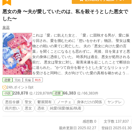
悪女の身 〜夫が愛していたのは、私を殺そうとした悪女で
した〜
泉花
これは「愛」に飢えた女と、「愛」に固執する男が、愛に振
り回され、愛を掴むために「想いをかわす」物語。 聖女は魔
物との戦いの果てに死亡した。 夫の「悪女に向けた愛の言
葉」を聞くことになるとも思わずに。 死後、目を覚ますと悪
女の身体に憑依していた。 時系列は過去、悪女が処刑される
前だ。 悪女は聖女に対し、殺害未遂を起こしたことで断頭台
に送られた。 ”かつて自分を殺そうとした女”となりショック
を受けると同時に、夫が向けていた愛の真相を確かめようと
する。 夫が本当に愛していたのは「悪女：ウェリナ・リガー
恋愛
完結
長編
R15
トゥル」だった。 愛を失い、「憎い女となった」絶望に聖女
24h.ポイント
0pt
は狂っていく。 やがて悪女の秘密を知り、夫の愛を望みなが
228,878
66,383
位 / 228,878件
位 / 66,383件
小説
恋愛
らも選択を迫られることになるが――？ 【破滅的恋愛ダーク
ファンタジー】 その愛は純愛か、歪んでいるのか――。 ※恋
悪役令嬢
聖女
鬱展開有
ノーチェ
身体だけの関係
ヤンデレ
愛小説大賞に応募してます。投票で応援していただけたら大
両片想い
悪女
憑依
純愛/溺愛/嫉妬/執着
変励みになります。よろしくお願いいたします！！
感想数 0
文字数 137,837
最終更新日 2025.02.27
登録日 2025.01.30