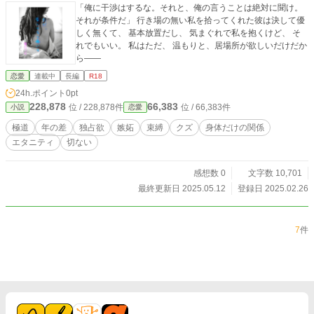
「俺に干渉はするな。それと、俺の言うことは絶対に聞け。
それが条件だ」 行き場の無い私を拾ってくれた彼は決して優
しく無くて、 基本放置だし、 気まぐれで私を抱くけど、 そ
れでもいい。 私はただ、 温もりと、居場所が欲しいだけだか
ら――
恋愛
連載中
長編
R18
24h.ポイント
0pt
228,878
66,383
位 / 228,878件
位 / 66,383件
小説
恋愛
極道
年の差
独占欲
嫉妬
束縛
クズ
身体だけの関係
エタニティ
切ない
感想数 0
文字数 10,701
最終更新日 2025.05.12
登録日 2025.02.26
7
件