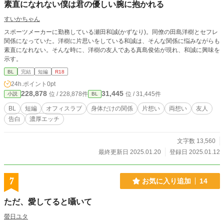
素直になれない僕は君の優しい腕に抱かれる
すいかちゃん
スポーツメーカーに勤務している瀬田和誠(かずなり)。同僚の田島洋樹とセフレ
関係になっていた。洋樹に片思いをしている和誠は、そんな関係に悩みながらも
素直になれない。そんな時に、洋樹の友人である真島俊佑が現れ、和誠に興味を
示す。
BL
完結
短編
R18
24h.ポイント
0pt
228,878
31,445
位 / 228,878件
位 / 31,445件
小説
BL
BL
短編
オフィスラブ
身体だけの関係
片想い
両想い
友人
告白
濃厚エッチ
文字数 13,560
最終更新日 2025.01.20
登録日 2025.01.12
7
お気に入り追加
14
ただ、愛してると囁いて
螢日ユタ