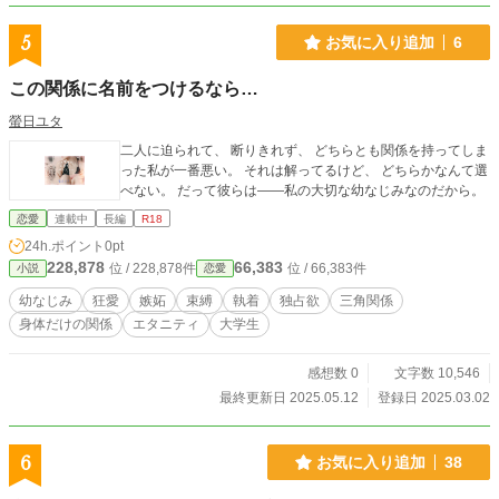
5
お気に入り追加
6
この関係に名前をつけるなら…
螢日ユタ
二人に迫られて、 断りきれず、 どちらとも関係を持ってしま
った私が一番悪い。 それは解ってるけど、 どちらかなんて選
べない。 だって彼らは――私の大切な幼なじみなのだから。
恋愛
連載中
長編
R18
24h.ポイント
0pt
228,878
66,383
位 / 228,878件
位 / 66,383件
小説
恋愛
幼なじみ
狂愛
嫉妬
束縛
執着
独占欲
三角関係
身体だけの関係
エタニティ
大学生
感想数 0
文字数 10,546
最終更新日 2025.05.12
登録日 2025.03.02
6
お気に入り追加
38