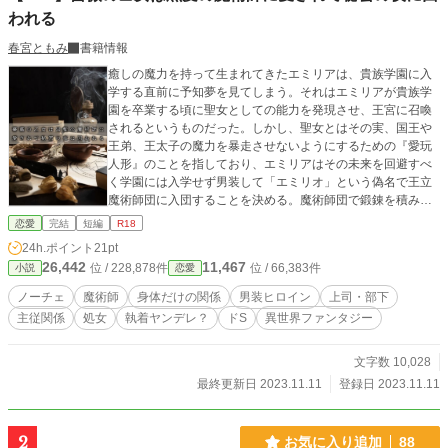
われる
春宮ともみ
書籍情報
癒しの魔力を持って生まれてきたエミリアは、貴族学園に入
学する直前に予知夢を見てしまう。それはエミリアが貴族学
園を卒業する頃に聖女としての能力を発現させ、王宮に召喚
されるというものだった。しかし、聖女とはその実、国王や
王弟、王太子の魔力を暴走させないようにするための『愛玩
人形』のことを指しており、エミリアはその未来を回避すべ
く学園には入学せず男装して「エミリオ」という偽名で王立
魔術師団に入団することを決める。魔術師団で鍛錬を積み始
めるも、またしても同じ予知夢を見てしまう。このままでは
恋愛
完結
短編
R18
どう足掻いても破滅の未来にたどり着いてしまうと知ったエ
24h.ポイント
21pt
ミリアは、自分が乙女の純潔を失えば未来のルートが変わる
26,442
11,467
位 / 228,878件
位 / 66,383件
小説
恋愛
かもしれないと考え、意を決して上司である魔術師団長ジル
ベルトを誘惑することにしたけれど――？ ＊＊＊ 稀代の魔
ノーチェ
魔術師
身体だけの関係
男装ヒロイン
上司・部下
術師（ただしドS腹黒）×魔力持ち男装令嬢、ギブアンドテイ
主従関係
処女
執着ヤンデレ？
ドS
異世界ファンタジー
クな愛人契約ラブロマンス ＊＊＊ ムーンライトノベルズで
開催された、ハル様主催【真夏の蜜夜2023】参加作品です。
＊＊＊ ※作者が読みたいだけの性癖を詰め込んだ三人称一
文字数 10,028
元視点習作です ※表紙はpixabay様よりお借りし、かんたん
最終更新日 2023.11.11
登録日 2023.11.11
表紙メーカー様にて加工しております
2
お気に入り追加
88