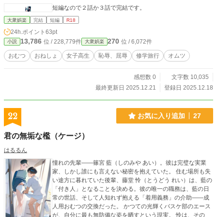
短編なので２話か３話で完結です。
大衆娯楽
完結
短編
R18
24h.ポイント
63pt
13,786
270
位 / 228,779件
位 / 6,072件
小説
大衆娯楽
おむつ
おねしょ
女子高生
恥辱、屈辱
修学旅行
オムツ
感想数 0
文字数 10,035
最終更新日 2025.12.21
登録日 2025.12.18
22
お気に入り追加
27
君の無垢な檻（ケージ）
はるるん
​憧れの先輩――篠宮 藍（しのみや あい）。彼は完璧な実業
家、しかし誰にも言えない秘密を抱えていた。 ​住む場所も失
い途方に暮れていた後輩、藤堂 怜（とうどう れい）は、藍の
「付き人」となることを決める。彼の唯一の職務は、藍の日
常の世話、そして人知れず抱える「着用義務」の介助――成
人用おむつの交換だった。 ​かつての光輝くバスケ部のエース
が、自分に最も無防備な姿を晒すという現実。 怜は、その