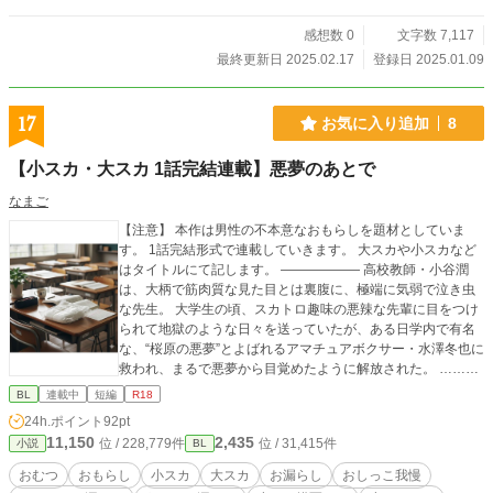
感想数 0
文字数 7,117
最終更新日 2025.02.17
登録日 2025.01.09
17
お気に入り追加
8
【小スカ・大スカ 1話完結連載】悪夢のあとで
なまご
【注意】 本作は男性の不本意なおもらしを題材としていま
す。 1話完結形式で連載していきます。 大スカや小スカなど
はタイトルにて記します。 ―――――― 高校教師・小谷潤
は、大柄で筋肉質な見た目とは裏腹に、極端に気弱で泣き虫
な先生。 大学生の頃、スカトロ趣味の悪辣な先輩に目をつけ
られて地獄のような日々を送っていたが、ある日学内で有名
な、“桜原の悪夢”とよばれるアマチュアボクサー・水澤冬也に
救われ、まるで悪夢から目覚めたように解放された。 ……は
ずだった。 しかし潤の身体には、緊張すると失禁してしまう
BL
連載中
短編
R18
深刻な後遺症が残ってしまい──。 そんな潤の赴任先の高校
24h.ポイント
92pt
に、冬也が転任してきて……？
11,150
2,435
位 / 228,779件
位 / 31,415件
小説
BL
おむつ
おもらし
小スカ
大スカ
お漏らし
おしっこ我慢