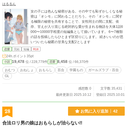
はるるん
女の子には色んな秘密がある。その中でも恥ずかしくなる秘
密は「オシモ」に関わることだろう。その「オシモ」に関す
る極限の秘密を共有することで、女性同士の間に支配、依
存、甘えが入り混じる絶対的な愛が生まれる物語を大体1話6
000〜10000字程度の短編集として描いています。 6〜7種類
の話を投稿したらひとまず区切りにします。 続きいいのが思
いついたら秘匿の甘美な支配2とします
恋愛
完結
短編
R18
24h.ポイント
35pt
19,478
8,458
位 / 228,779件
位 / 66,370件
小説
恋愛
おむつ
おねしょ
おもらし
百合
学園もの
ガールズラブ・百合
GL
感想数 0
文字数 35,431
最終更新日 2025.10.12
登録日 2025.10.01
28
お気に入り追加
42
合法ロリ男の娘はおもらしが治らない!!