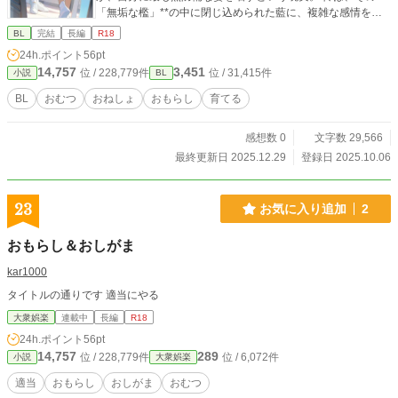
「無垢な檻」**の中に閉じ込められた藍に、複雑な感情を抱
き始める。 それは、奉仕への快感か、背徳的な支配欲か、そ
BL
完結
長編
R18
れとも――。 ​密室の主従関係から始まる、歪で切実なBLスト
24h.ポイント
56pt
ーリー。
14,757
3,451
位 / 228,779件
位 / 31,415件
小説
BL
BL
おむつ
おねしょ
おもらし
育てる
感想数 0
文字数 29,566
最終更新日 2025.12.29
登録日 2025.10.06
23
お気に入り追加
2
おもらし＆おしがま
kar1000
タイトルの通りです 適当にやる
大衆娯楽
連載中
長編
R18
24h.ポイント
56pt
14,757
289
位 / 228,779件
位 / 6,072件
小説
大衆娯楽
適当
おもらし
おしがま
おむつ