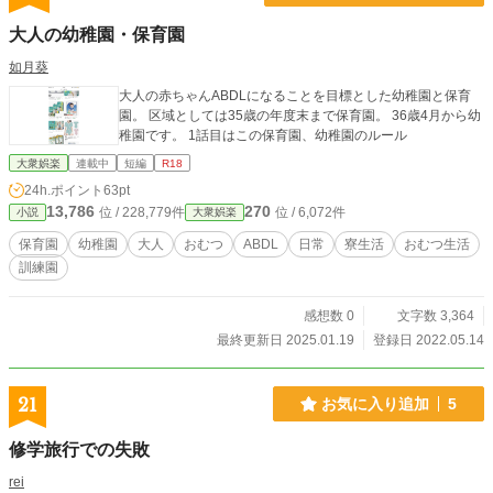
大人の幼稚園・保育園
如月葵
大人の赤ちゃんABDLになることを目標とした幼稚園と保育
園。 区域としては35歳の年度末まで保育園。 36歳4月から幼
稚園です。 1話目はこの保育園、幼稚園のルール
大衆娯楽
連載中
短編
R18
24h.ポイント
63pt
13,786
270
位 / 228,779件
位 / 6,072件
小説
大衆娯楽
保育園
幼稚園
大人
おむつ
ABDL
日常
寮生活
おむつ生活
訓練園
感想数 0
文字数 3,364
最終更新日 2025.01.19
登録日 2022.05.14
21
お気に入り追加
5
修学旅行での失敗
rei