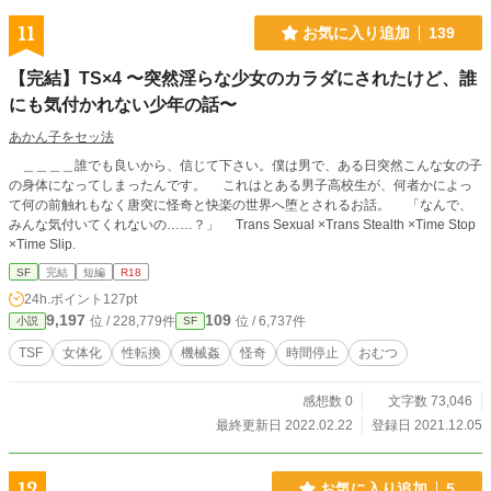
11
お気に入り追加
139
【完結】TS×4 〜突然淫らな少女のカラダにされたけど、誰
にも気付かれない少年の話〜
あかん子をセッ法
＿＿＿＿誰でも良いから、信じて下さい。僕は男で、ある日突然こんな女の子
の身体になってしまったんです。 これはとある男子高校生が、何者かによっ
て何の前触れもなく唐突に怪奇と快楽の世界へ堕とされるお話。 「なんで、
みんな気付いてくれないの……？」 Trans Sexual ×Trans Stealth ×Time Stop
×Time Slip.
SF
完結
短編
R18
24h.ポイント
127pt
9,197
109
位 / 228,779件
位 / 6,737件
小説
SF
TSF
女体化
性転換
機械姦
怪奇
時間停止
おむつ
感想数 0
文字数 73,046
最終更新日 2022.02.22
登録日 2021.12.05
12
お気に入り追加
5