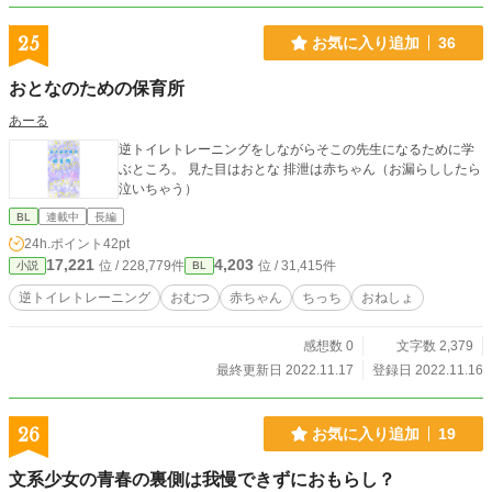
25
お気に入り追加
36
おとなのための保育所
あーる
逆トイレトレーニングをしながらそこの先生になるために学
ぶところ。 見た目はおとな 排泄は赤ちゃん（お漏らししたら
泣いちゃう）
BL
連載中
長編
24h.ポイント
42pt
17,221
4,203
位 / 228,779件
位 / 31,415件
小説
BL
逆トイレトレーニング
おむつ
赤ちゃん
ちっち
おねしょ
感想数 0
文字数 2,379
最終更新日 2022.11.17
登録日 2022.11.16
26
お気に入り追加
19
文系少女の青春の裏側は我慢できずにおもらし？