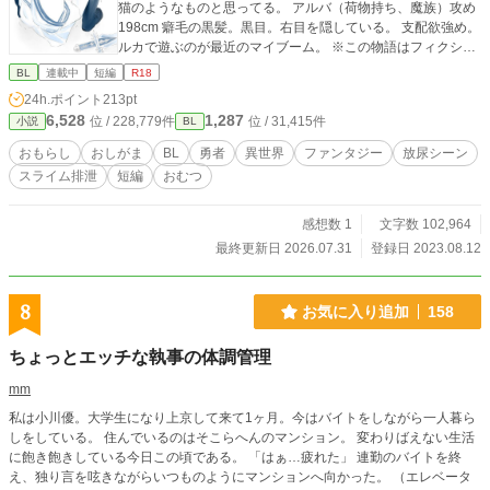
猫のようなものと思ってる。 アルバ（荷物持ち、魔族）攻め
198cm 癖毛の黒髪。黒目。右目を隠している。 支配欲強め。
ルカで遊ぶのが最近のマイブーム。 ※この物語はフィクショ
ンであり、実在の人物・団体とは一切関係ありません。 ま
BL
連載中
短編
R18
た、屋外排泄は予想できない渋滞の発生時やトイレの無い山
24h.ポイント
213pt
中などでは緊急避難として許される場合もありますが基本的
6,528
1,287
位 / 228,779件
位 / 31,415件
小説
BL
には軽犯罪法違反です。トイレを使用しましょう。
おもらし
おしがま
BL
勇者
異世界
ファンタジー
放尿シーン
スライム排泄
短編
おむつ
感想数 1
文字数 102,964
最終更新日 2026.07.31
登録日 2023.08.12
8
お気に入り追加
158
ちょっとエッチな執事の体調管理
mm
私は小川優。大学生になり上京して来て1ヶ月。今はバイトをしながら一人暮ら
しをしている。 住んでいるのはそこらへんのマンション。 変わりばえない生活
に飽き飽きしている今日この頃である。 「はぁ…疲れた」 連勤のバイトを終
え、独り言を呟きながらいつものようにマンションへ向かった。 （エレベータ