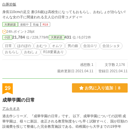
白豚炒飯
身長110cmの足立 蒼(16歳)は高校生になってもおもらし、おねしょが治らない!
そんな女の子に間違われる主人公の日常コメディー
大衆娯楽
連載中
長編
R18
24h.ポイント
28pt
21,784
431
位 / 228,779件
位 / 6,072件
小説
大衆娯楽
日常
ほのぼの
おむつ
オムツ
男の娘
合法ロリ
合法ショタ
おもらし
おねしょ
R18要素あり
感想数 1
文字数 2,176
最終更新日 2021.04.11
登録日 2021.04.11
29
お気に入り追加
8
成華学園の日常
アルキオネ
過去作シリーズ、『成華学園の日常』です。 以下、成華学園についての説明 成
華学園は、様々に新設、改正される教育制度をいち早く試験すべく、国が巨額の
設備費を投じて整備した完全教育施設である。幼稚園から大学までの19学年