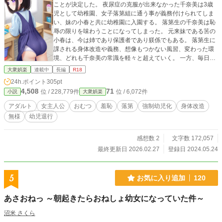
ことが決定した。 夜尿症の克服が出来なかった千奈美は3歳
児として幼稚園、女子落第組に通う事が義務付けられてしま
い、妹の小春と共に幼稚園に入園する。 落第生の千奈美は恥
辱の限りを味わうことになってしまった。 元来妹である筈の
小春は、今は姉であり保護者であり躾係でもある。 落第生に
課される身体改造や義務、想像もつかない風習、変わった環
境、どれも千奈美の常識を軽々と超えていく。 一方、毎日の
お世話を通して小春はダメな姉を愛しく思いながらも厳しく
大衆娯楽
連載中
長編
R18
躾けていくのだった。 これはある一人の落第生の物語。 なろ
24h.ポイント
305pt
うで連載を始めた本作ですが、アルファポリスではなろうよ
4,508
71
位 / 228,779件
位 / 6,072件
小説
大衆娯楽
りも1週間早く掲載いたします。
アダルト
女主人公
おむつ
羞恥
落第
強制幼児化
身体改造
無様
幼児退行
感想数 2
文字数 172,057
最終更新日 2026.02.27
登録日 2024.05.24
5
お気に入り追加
120
あさおねっ ～朝起きたらおねしょ幼女になっていた件～
沼米 さくら