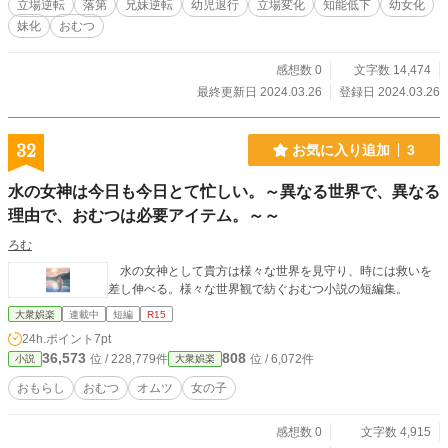
立場逆転
落第
兄妹逆転
幼児退行
立場変化
知能低下
幼女化
妹化
おむつ
感想数 0
文字数 14,474
最終更新日 2024.03.26
登録日 2024.03.26
32
お気に入り追加
3
水の女神は今日も今日とて忙しい。～異なる世界で、異なる
理由で、おむつは必要アイテム。～～
ろむ
水の女神として貴方は様々な世界を見守り、時には救いを
差し伸べる。様々な世界観で紡ぐおむつ小説の短編集。
大衆娯楽
連載中
短編
R15
24h.ポイント
7pt
36,573
808
位 / 228,779件
位 / 6,072件
小説
大衆娯楽
おもらし
おむつ
オムツ
女の子
感想数 0
文字数 4,915