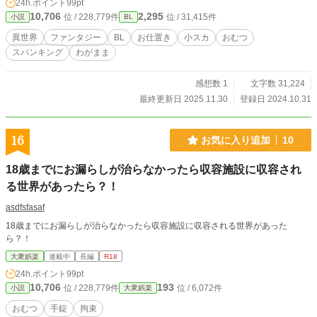
24h.ポイント
99pt
てきますのでご注意ください。 それ以外の性的なお仕置きは出てこないと思い
10,706
2,295
位 / 228,779件
位 / 31,415件
小説
BL
ます。 ※不定期更新です。
異世界
ファンタジー
BL
お仕置き
小スカ
おむつ
スパンキング
わがまま
感想数 1
文字数 31,224
最終更新日 2025.11.30
登録日 2024.10.31
16
お気に入り追加
10
18歳までにお漏らしが治らなかったら収容施設に収容され
る世界があったら？！
asdfsfasaf
18歳までにお漏らしが治らなかったら収容施設に収容される世界があった
ら？！
大衆娯楽
連載中
長編
R18
24h.ポイント
99pt
10,706
193
位 / 228,779件
位 / 6,072件
小説
大衆娯楽
おむつ
手錠
拘束