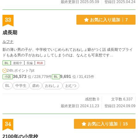
最終更新日 2025.05.09
登録日 2025.04.24
33
お気に入り追加
7
成長期
ルフナ
影の薄い男の子が、中学校でいじめられておねしょ癖がつく話 成長期でプライ
ドもある男の子がおねしょしてしまうのは、なんとも可哀想です…
BL
連載中
長編
R18
24h.ポイント
7pt
36,573
9,691
位 / 228,779件
位 / 31,415件
小説
BL
BL
中学生
虐め
おねしょ
おむつ
感想数 0
文字数 6,337
最終更新日 2024.11.23
登録日 2024.09.09
34
お気に入り追加
15
2100年の小学校