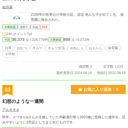
如月葵
2100年の世界の小学校小説。 設定 色んな子が出てくる。 保
育園に統合された。
大衆娯楽
連載中
長編
R18
24h.ポイント
7pt
36,573
808
位 / 228,779件
位 / 6,072件
小説
大衆娯楽
日常
おむつ
オムツ
オムツ生活
おねしょ
おもらし
保育園
小学校
感想数 0
文字数 1,516
最終更新日 2024.08.16
登録日 2022.06.18
35
お気に入り追加
6
幻想のような一週間
アルキオネ
昨年、メづすりαさんが主催していた年齢退行祭り2023春に投稿した連作を、読
みやすいように1作品としてまとめたものです。