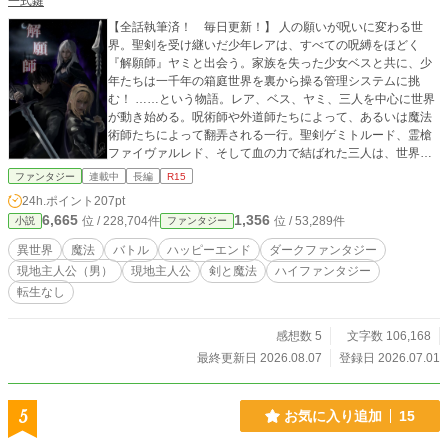
一式鍵
本にする時まとめてやるので下げていません。 ★アルファポ
【全話執筆済！ 毎日更新！】 人の願いが呪いに変わる世
リス版は少し分割されています。 サブタイトルの頭にある
界。聖剣を受け継いだ少年レアは、すべての呪縛をほどく
【】に全体の通し番号があります。
『解願師』ヤミと出会う。家族を失った少女ベスと共に、少
年たちは一千年の箱庭世界を裏から操る管理システムに挑
む！ ……という物語。レア、ベス、ヤミ、三人を中心に世界
が動き始める。呪術師や外道師たちによって、あるいは魔法
術師たちによって翻弄される一行。聖剣ゲミトルード、霊槍
ファイヴァルレド、そして血の力で結ばれた三人は、世界の
カラクリを解き明かし、人類のあるべき未来へと辿り着く―
ファンタジー
連載中
長編
R15
―！？
24h.ポイント
207pt
6,665
1,356
位 / 228,704件
位 / 53,289件
小説
ファンタジー
異世界
魔法
バトル
ハッピーエンド
ダークファンタジー
現地主人公（男）
現地主人公
剣と魔法
ハイファンタジー
転生なし
感想数 5
文字数 106,168
最終更新日 2026.08.07
登録日 2026.07.01
5
お気に入り追加
15