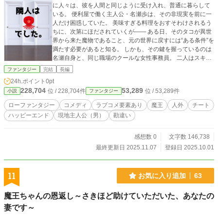
に人々は、彼を人間と同じように受け入れ、普通に暮らして
いる。 便利屋で働く主人公・名瀬歩は、その非現実を前に一
人だけ困惑していた。 美味すぎる料理をおすそわけされるう
ちに、次第にほだされていくが―― ある日、そのタコが異世
界から来た魔物であること、元の世界に戻すには“ある条件”を
満たす必要があると知る。 しかも、その鍵を握っているのは
名瀬自身と、同じ職場のクールな女性事務員。 二人はスキル
が干渉し合う“対”の関係らしい。 勘違いが勘違いを呼び、つ
ファンタジー
完結
長編
いには魔王まで出現して戦う羽目に！？ ヘタレ男とへんてこ
24h.ポイント
0pt
魔物が織りなす、勘違いだらけの現代異世界ドタバタコメデ
228,704
53,289
位 / 228,704件
位 / 53,289件
小説
ファンタジー
ィ！ ※タイトル変更しました（2025.12.16）
ローファンタジー
コメディ
ラブコメ要素あり
魔王
人外
チート
ハッピーエンド
現地主人公（男）
勘違い
感想数 0
文字数 146,738
最終更新日 2025.11.07
登録日 2025.10.01
11
お気に入り追加
63
魔王ちゃんの恩返し～さきほど助けていただいた、あなたの
妻です～