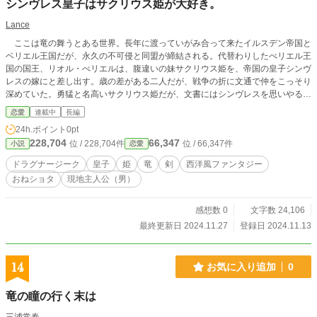
シンヴレス皇子はサクリウス姫が大好き。
Lance
ここは竜の舞うとある世界。長年に渡っていがみ合って来たイルスデン帝国と
ベリエル王国だが、永久の不可侵と同盟が締結される。代替わりしたべリエル王
国の国王、リオル・べリエルは、腹違いの妹サクリウス姫を、帝国の皇子シンヴ
レスの嫁にと差し出す。歳の差がある二人だが、戦争の折に文通で仲をこっそり
深めていた。勇猛と名高いサクリウス姫だが、文書にはシンヴレスを思いやる気
持ちが溢れ、いつもディフォルメした可愛い竜の絵を添えて来る。シンヴレスは
恋愛
連載中
長編
そんなサクリウス姫に憧れ、年上の彼女を是非、お嫁さんにしたいと決めるので
24h.ポイント
0pt
あった。（小説家になろうでも掲載中）。
228,704
66,347
位 / 228,704件
位 / 66,347件
小説
恋愛
ドラグナージーク
皇子
姫
竜
剣
西洋風ファンタジー
おねショタ
現地主人公（男）
感想数 0
文字数 24,106
最終更新日 2024.11.27
登録日 2024.11.13
14
お気に入り追加
0
竜の瞳の行く末は