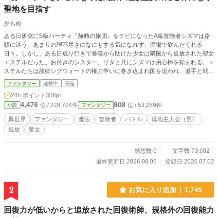
聖地を目指す
かもめ
ある日唐突にS級パーティ『赫時の旅団』をクビになったA級冒険者シズマは路
頭に迷う。あまりの理不尽さになにもする気になれず、酒場で飲んだくれる
日々。しかし、ある日成り行きで暴漢から助けた少女は隣国から追放された聖女
エステルだった。お付きのシスター、リタと共にシズマは用心棒を頼まれる。エ
ステルたちは故郷シグウォートの権力争いに巻き込まれ国を追われ、追手と戦っ
ていた。そして、旅の目的は聖地『イストラ』に行き、聖句を返すことだと言う
ファンタジー
連載中
長編
のだった。そこから、シズマ、エステル、リタの聖地を目指す旅が始まるのだっ
24h.ポイント
306pt
た。
4,476
808
位 / 228,704件
位 / 53,289件
小説
ファンタジー
異世界
ファンタジー
魔法
冒険者
バトル
現地主人公（男）
追放
聖女
感想数 0
文字数 73,602
最終更新日 2026.08.06
登録日 2026.07.02
2
お気に入り追加
1,745
回復力が低いからと追放された回復術師、規格外の回復能力