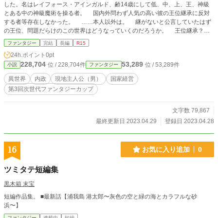
した。名はレイフォース・アインガルド、齢14歳にして低、中、上、王、神級
とある中の神級魔術を操る者。 国内外問わず人気の高い彼の王位継承に反対
する者等存在しなかった。 ……本人以外は。 継がないと公言していたはず
の王位、問題だらけのこの世界はどうなっていくのだろうか。 王位継承？冗
談じゃない。国王なんて面倒なことをなぜ僕がやらないといけないんだ！！
ファンタジー
完結
長編
R15
24h.ポイント
0pt
228,704
53,289
位 / 228,704件
位 / 53,289件
小説
ファンタジー
異世界
内政
現地主人公（男）
国家経営
第3回次世代ファンタジーカップ
文字数 79,867
最終更新日 2023.04.29
登録日 2023.04.28
16
お気に入り追加
0
ツミタテ短編集
黒木箱 末宝
短編作品集。 ■最新話【浦我島 港太郎〜灰色の空と緑の海とカラフルな砂
浜〜】
ファンタジー
連載中
短編