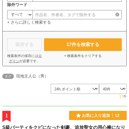
除外ワード
+ さらに詳しく検索する
保存する
17
件を検索する
検索条件の保存には
ロ
× 検索条件をクリアする
グイン
が必要です。
現地主人公（男）
タグ
17
件
1
お気に入り追加
12
S級パーティをクビになった剣豪、追放聖女の用心棒になり