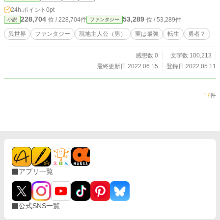
24h.ポイント
0pt
228,704
53,289
位 / 228,704件
位 / 53,289件
小説
ファンタジー
異世界
ファンタジー
現地主人公（男）
実は最強
転生
勇者？
感想数 0
文字数 100,213
最終更新日 2022.06.15
登録日 2022.05.11
17
件
アプリ一覧
公式SNS一覧