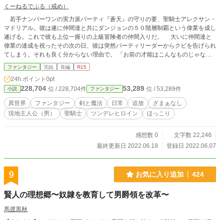
くーねるでぶる（戒め）
若手ナンバーワンの実力派パーティ『蒼天』の守りの要、聖騎士アレクサン・
マドリアル。彼は遂に仲間達と共にダンジョンの５０階層制覇という偉業を成し
遂げる。これで彼も上位一握りの上級冒険者の仲間入りだ。 大いに仲間達と
偉業の達成を祝ったその次の日、彼は突然パーティリーダーからクビを告げられ
てしまう。それも良く分からない理由で。 「お前の才能はこんなものじゃない
はずだ！奮起しろ、アレク！そしてオレ達を見返してくれ！」 そんな理由で
ファンタジー
完結
長編
R15
本当にパーティを追放されてしまったアレクサン。彼の己を見つめ直す冒険が始
24h.ポイント
0pt
まるかもしれない。 ※ざまぁ成分はありません。
228,704
53,289
位 / 228,704件
位 / 53,289件
小説
ファンタジー
異世界
ファンタジー
剣と魔法
日常
追放
ざまぁなし
現地主人公（男）
聖騎士
ツンデレヒロイン
ほっこり
感想数 0
文字数 22,246
最終更新日 2022.06.18
登録日 2022.06.07
9
お気に入り追加
424
賢人の理想郷〜奴隷を教育して男爵領を改革〜
馬渡黒秋