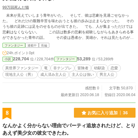
99万回死んだ猫
未来が見えていしまう青年がいた。 そして、彼は悲劇を見過ごせなかっ
た。 どれだけの艱難辛苦を味わおうとも彼の歩みは止まらなかった。 その
うち彼の足跡には足をのせるものが出てきた。 でも、人が集まっただけでは
悲劇はなくならない。 この話は数多の悲劇を経験しながらもあきらめる事
ができなかった青年の話。 その姿は愚者か、英雄か。それは見たものが確
かめること。
ファンタジー
連載中
長編
24h.ポイント
0pt
228,704
53,289
位 / 228,704件
位 / 53,289件
小説
ファンタジー
異世界ファンタジー
竜
非テンプレ
冒険者
幼馴染
恋愛
現地主人公（男）
成人済み主人公
主人公は強い
男主人公
感想数 0
文字数 50,870
最終更新日 2020.06.18
登録日 2020.06.04
8
お気に入り追加
36
なんかよく分からない理由でパーティ追放されたけど、とり
あえず美少女の彼女できたわ。