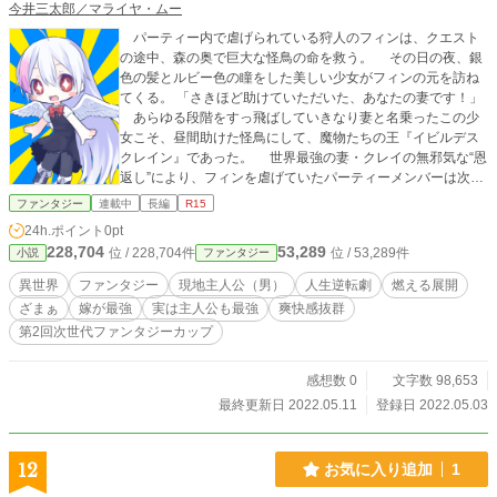
今井三太郎／マライヤ・ムー
パーティー内で虐げられている狩人のフィンは、クエスト
の途中、森の奥で巨大な怪鳥の命を救う。 その日の夜、銀
色の髪とルビー色の瞳をした美しい少女がフィンの元を訪ね
てくる。 「さきほど助けていただいた、あなたの妻です！」
あらゆる段階をすっ飛ばしていきなり妻と名乗ったこの少
女こそ、昼間助けた怪鳥にして、魔物たちの王『イビルデス
クレイン』であった。 世界最強の妻・クレイの無邪気な“恩
返し”により、フィンを虐げていたパーティーメンバーは次々
と罪の報いを受けていく。 ある者は公衆の面前で毛を剃り
ファンタジー
連載中
長編
R15
あげられ、ある者は強盗として憲兵に連れていかれ、またあ
24h.ポイント
0pt
る者は……。 クレイの型破りな“恩返し”に振り回されつつ
228,704
53,289
位 / 228,704件
位 / 53,289件
小説
ファンタジー
も、冒険者としてのプライドを取り戻していくフィン。 そ
してついにフィンは、自らの意思で、自分を虐げ続けてきた
異世界
ファンタジー
現地主人公（男）
人生逆転劇
燃える展開
パーティーリーダーを打ち倒す。 最低最悪だった日常は、
ざまぁ
嫁が最強
実は主人公も最強
爽快感抜群
いきなり現れた妻（魔王）と、フィン自身の選択と決断によ
第2回次世代ファンタジーカップ
り、輝きを取り戻していく。 狩人と魔王、ふたりでひとつ
の成り上がり物語！ ※本作品は今井三太郎とマライヤ・ムー
による共著作品です。 ※小説家になろうにて連載していたも
感想数 0
文字数 98,653
のを大幅に改変ブラッシュアップした作品です。
最終更新日 2022.05.11
登録日 2022.05.03
12
お気に入り追加
1