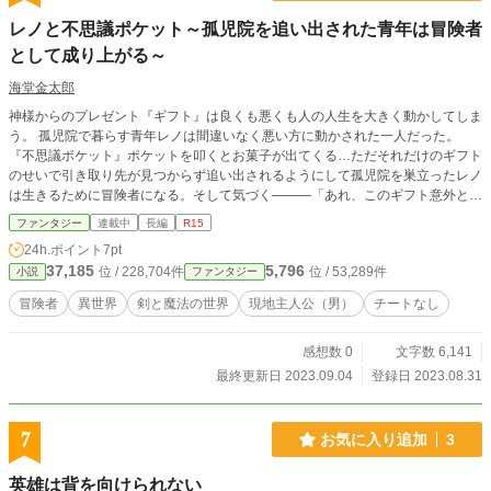
レノと不思議ポケット～孤児院を追い出された青年は冒険者
として成り上がる～
海堂金太郎
神様からのプレゼント『ギフト』は良くも悪くも人の人生を大きく動かしてしま
う。 孤児院で暮らす青年レノは間違いなく悪い方に動かされた一人だった。
『不思議ポケット』ポケットを叩くとお菓子が出てくる…ただそれだけのギフト
のせいで引き取り先が見つからず追い出されるようにして孤児院を巣立ったレノ
は生きるために冒険者になる。そして気づく―――「あれ、このギフト意外と使
えるのでは？」―――これは一度は人生を諦めてしまった青年が冒険者として大
ファンタジー
連載中
長編
R15
成していくまでの物語。
24h.ポイント
7pt
37,185
5,796
位 / 228,704件
位 / 53,289件
小説
ファンタジー
冒険者
異世界
剣と魔法の世界
現地主人公（男）
チートなし
感想数 0
文字数 6,141
最終更新日 2023.09.04
登録日 2023.08.31
7
お気に入り追加
3
英雄は背を向けられない