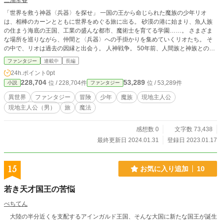
三浦常春
「世界を救う神器〈兵器〉を探せ」 一国の王から命じられた魔族の少年リオ
は、相棒のカーンとともに世界をめぐる旅に出る。 砂漠の港に始まり、魚人族
の住まう海底の王国、工業の盛んな都市、魔術士を育てる学園……。 さまざま
な場所を巡りながら、仲間と〈兵器〉への手掛かりを集めていくリオたち。 そ
の中で、リオは過去の因縁と出会う。 人神戦争。 50年前、人間族と神族との間
に巻き起こった、策略に満ちた戦。 あるものは言う。「再び50年前がやって来
ファンタジー
連載中
長編
る」 あるものは言う。「祖父の、英雄の仇」 あるものは言う。「ともに覇権を
24h.ポイント
0pt
取り戻そう」 旅の終焉にあるのは戦か、それとも平和か。 神器は『救い』をも
228,704
53,289
位 / 228,704件
位 / 53,289件
小説
ファンタジー
たらすのか。 ――――――――――― ★この作品は以下のサイトにも投稿して
います。 カクヨム（先行公開）→https://kakuyomu.jp/works/117735405488512
異世界
ファンタジー
冒険
少年
魔族
現地主人公
2556 小説家になろう→https://ncode.syosetu.com/n9631if/ pixiv→https://www.pi
現地主人公（男）
旅
魔法
xiv.net/novel/series/8049225
感想数 0
文字数 73,438
最終更新日 2024.01.31
登録日 2023.01.17
15
お気に入り追加
10
若き天才国王の苦悩
べちてん
大陸の半分近くを支配するアインガルド王国、そんな大国に新たな国王が誕生