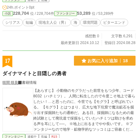
24h.ポイント
0pt
228,704
53,289
位 / 228,704件
位 / 53,289件
小説
ファンタジー
シリアス
短編
現地主人公（男）
海
環境問題
ビターエンド
感想数 0
文字数 6,291
最終更新日 2024.10.12
登録日 2024.08.28
17
お気に入り追加
18
ダイナマイトと目隠しの勇者
咲間 咲良
書籍情報
【あらすじ】 小動物のモグラだった前世をもつ少年、コード
8032（ハチミツ）。 人間に転生したので今度こそ地上で暮ら
したい！…と思ったのに、今世でも【モグラ】と呼ばれてい
る。 【モグラ】とはつまり、広大な地下坑窟で魔法鉱石を掘
り出す採掘師たちの通称だ。 ある日、採掘師になるための最
終試験として廃坑道で採掘をしていたハチミツは助けを求め
る声を耳にして──。 ※地上に出るまでやや長いです。 ※フ
ァンタジーなので地学・鉱物学的なツッコミはご容赦くださ
い。
ファンタジー
連載中
長編
R15