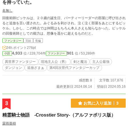
を持っていた。
名無し
回復術師ピッケルは、２０歳の誕生日、パーティーリーダーの部屋に呼び出され
ると追放を言い渡された。みぐるみを剥がされ、泣く泣く部屋をあとにするピッ
ケル。しかし、この時点では仲間はもちろん本人さえも知らなかった。ピッケル
の回復術師としての能力は、想像を遥かに超えるものだと。
ファンタジー
完結
長編
24h.ポイント
276pt
4,933
901
位 / 228,704件
位 / 53,289件
小説
ファンタジー
異世界ファンタジー
現地主人公（男）
剣と魔法
主人公最強
ダンジョン
追放ざまぁ
第4回次世代ファンタジーカップ
感想数 8
文字数 107,876
最終更新日 2024.06.14
登録日 2024.05.16
3
お気に入り追加
3
精霊騎士物語 -Crosstier Story-（アルファポリス版）
霖雨亜樹