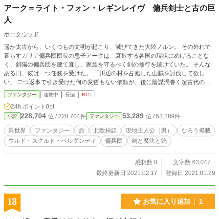
アーク＝ライト・フォン・レギンレイヴ 傭兵剣士と古の巨
人
ホークウッド
遥か太古から、いくつもの文明が起こり、滅びてきた大陸ノルン。 その外れで
暮らすガリア傭兵団団長の息子アークは、衰退する各国の現状にめげることな
く、斜陽の傭兵団を建て直し、家族を守るべく剣の修行を続けていた。 そんな
ある日、彼は一つ任務を受けた。 「川辺の村を占拠した山賊を討伐して欲し
い」 二つ返事で引き受けた何の変哲もない依頼が、後に陰謀渦巻く超古代の
神々の戦に繋がっていくなど、ただの人であるアークには知るよしもなかっ
ファンタジー
連載中
長編
R15
た……
24h.ポイント
0pt
228,704
53,289
位 / 228,704件
位 / 53,289件
小説
ファンタジー
異世界
ファンタジー
旅
北欧神話
現地主人公（男）
なろう掲載
ウルド・スクルド・ベルダンディ
傭兵団
剣と魔法と銃
感想数 0
文字数 63,047
最終更新日 2021.02.17
登録日 2021.01.29
13
お気に入り追加
1