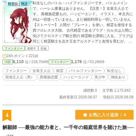
転生なしのバトル・ハイファンタジーです。バトルメイン
で、ハーレム要素はありません。 【注意！】女装主人公で
す。 異種族恋愛もの。ハッピーエンド。 イラスト、本文共に
AIは一切使っていません。また補助利用も一切していません
【ストーリー】 人間が『プレート』を使い、精霊を使役する
西フロレスタ大陸。 古代精霊であるプラグ・カルタは人間に
化けてクロスティア騎士団の 精霊騎士課程に入る。 プラグは
同じく精霊騎士を志す王女アルスティアと友情を育むが、 や
がて人類の存亡をかけた『大陸戦争』が始まる。 （女装もす
ファンタジー
連載中
長編
る）主人公が世界を駆け抜ける、バトル・ハイファンタジ
24h.ポイント
221pt
ー。 pixiv、カクヨム版が先行しています。追いつくまでは3
6,110
1,176
位 / 228,704件
位 / 53,289件
小説
ファンタジー
時10分頃に予約投稿されます。 わりと長編につき注意。（現
在カクヨム、pixivで140万文字超えています） 5、6年くらい
ファンタジー
女装主人公
精霊
バトルファンタジー
転生なし
かけてゆっくりのんびり連載する予定です。 pixiv、カクヨム
現地主人公（男）
異種族恋愛
ハッピーエンド
美少年
挿絵あり
版は毎月末更新です。 ★pixivにイラスト上げています。 pix
iv https://www.pixiv.net/user/1058867/series/289158 イラスト
は自分で描いた物になります。 ■pixiv、カクヨム版が先行し
感想数 0
文字数 1,175,682
ています。 気になったら続きはそちらでどうぞ。だいたい毎
最終更新日 2026.08.07
登録日 2026.06.08
月末更新。 ※アルファポリスにもリンクがあるので、作者画
面からどうぞ。 ★カクヨム版 https://kakuyomu.jp/works/1681
8622174132120260 ★pixiv版 https://www.pixiv.net/user/105
4
お気に入り追加
4
8867/series/289158 ※話が進んだら電子書籍にする予定です
（その場合アルファポリス版は下げます） ★ルビについて…
解願師 ──最強の能力者と、一千年の箱庭世界を賭けた旅──
本にするとき崩れるので、ルビは全て（）に入っています。
そういうものと思って読んでください。 ★字下げについて…