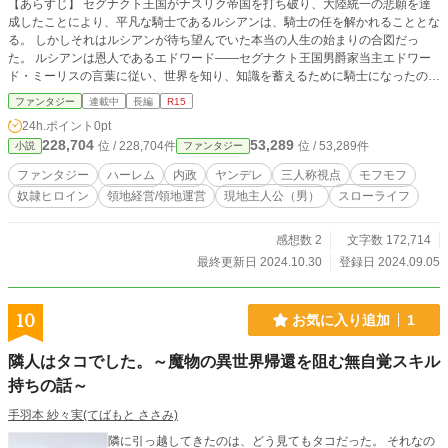
【あらすじ】 セグナクト王国がナスリク帝国を打ち破り、大陸統一の悲願を達
成したことにより、平凡な騎士であるルシアンは、騎士の任を解かれることとな
る。 しかしそれはルシアンが待ち望んでいた本当の人生の始まりの合図だっ
た。 ルシアンは恩人であるエドワード——セグナクト王国男爵家当主エドワー
ド・ミーリスの言葉に従い、世界を知り、知識を蓄えるために騎士になったのだ
った。 愛する者達と愛する故郷——ミーリス領を幸福で包むこと。それがルシ
ファンタジー
連載中
長編
R15
アンの本当の目的だった。 辺境の地であるミーリス領は、都会への若者の出稼
24h.ポイント
0pt
ぎによって高齢化が進み、各産業の深刻な後継者不足に悩まされている。 騎士
228,704
53,289
位 / 228,704件
位 / 53,289件
小説
ファンタジー
として務めた十年の間で、世界を知り『賢人』と呼べるほどに賢くなったルシア
ンは、その解決策をすでに見出していた。 それは世界中で物のように扱われる
ファンタジー
ハーレム
内政
ヤンデレ
三人称視点
モフモフ
奴隷の姿を見て、思い至った。 『たった金貨数枚で売られているこの者達が、
奴隷ヒロイン
領地経営/領地運営
現地主人公（男）
スローライフ
まともな教育を受けて、知性と教養を手にしたのならば、一体いくら稼ぐ人間に
なるのだろうか』と。 ——奴隷を教育して優秀な人物へと育て上げ、ミーリ
ス領を幸福の理想郷へと導く。 賢人と成った元騎士の本当の人生が今始まる。
感想数 2
文字数 172,714
これは適性が『教育者』の元騎士が、奴隷を教育して男爵領を改革するお話。そ
最終更新日 2024.10.30
登録日 2024.09.05
の過程で人生の真理に触れていきます。尚、自分が育てた奴隷にぐちゃぐちゃに
愛される模様。 ※三人称視点です。いずれもふもふが出てきます。基本的には
ラブコメ調ですが、伏線がそれなりにあるので、カタルシスを感じてくれると嬉
10
お気に入り追加
1
しいです。
隣人はタコでした。～魔物の異世界帰還を阻む無自覚スキル
持ちの話～
手羽本 紗々実(てばもと ささみ)
隣に引っ越してきたのは、どう見てもタコだった。 それなの