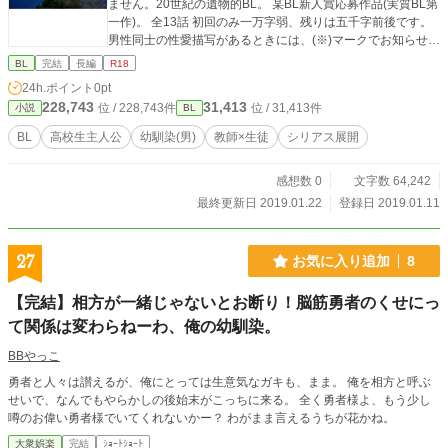
ません。20世紀の遺物的BL。 某BL新人賞応募作品(実質BL第
一作)。 全13話 初回のみ一万字弱、残りは五千字前後です。
男性同士の性愛描写があるときには、(※)マークでお知らせし
ます。
BL
完結
長編
R18
24h.ポイント
0pt
228,743
31,413
位 / 228,743件
位 / 31,413件
小説
BL
BL
高校生主人公
幼馴染(男)
教師×生徒
シリアス展開
感想数 0
文字数 64,242
最終更新日 2019.01.22
登録日 2019.01.11
27
お気に入り追加
8
【完結】相方が一緒じゃないとお断り！脳筋勇者のくせにっ
て関係は変わらねーわ、俺の幼馴染。
BBやっこ
勇者と人々は讃えるが、俺にとっては生意気なガキも、まま。 俺を相方と呼ぶ
せいで、なんでもやらかしの後始末がこっちに来る。 全く勇者様よ、もう少し
噂のお偉い勇者様でいてくれないかー？ わがまま言えるうちが花かね。
大衆娯楽
完結
ｼｮｰﾄｼｮｰﾄ