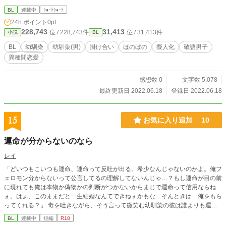
BL
連載中
ｼｮｰﾄｼｮｰﾄ
24h.ポイント
0pt
228,743
31,413
位 / 228,743件
位 / 31,413件
小説
BL
BL
幼馴染
幼馴染(男)
掛け合い
ほのぼの
擬人化
敬語男子
異種間恋愛
感想数 0
文字数 5,078
最終更新日 2022.06.18
登録日 2022.06.18
15
お気に入り追加
10
運命が分からないのなら
レイ
「どいつもこいつも運命、運命って反吐が出る。希少なんじゃないのかよ。俺フ
ェロモン分からないって公言してるの理解してないんじゃ…？もし運命が目の前
に現れても俺は本物か偽物かの判断がつかないからまじで運命って信用ならね
ぇ。はぁ、このままだと一生結婚なんてできねぇかもな…そんときは…俺をもら
ってくれる？」 毒を吐きながら、そう言って微笑む幼馴染の彼は誰よりも運命
という言葉が嫌いだった。 だからといってはなんだが、「自分が運命の番だ」
BL
連載中
短編
R18
だなんて、幼馴染の俺からは言いたくなかった。 それが裏目に出るなんて、知