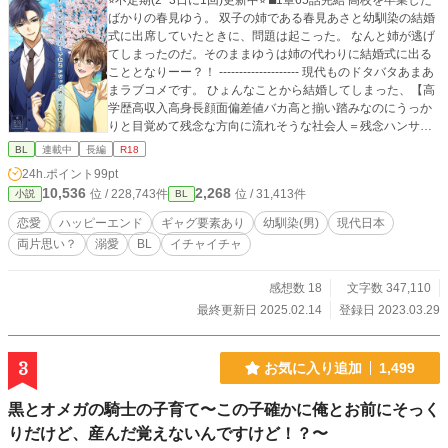
⭐︎不定期(2−3日に1回)更新中⭐︎ ⬛︎1章65話完結 高校を卒業した
ばかりの春見ゆう。 双子の姉である春見あさと幼馴染の結婚
式に出席していたときに、問題は起こった。 なんと姉が逃げ
てしまったのだ。そのままゆうは姉の代わりに結婚式に出る
こととなりーー？！ -------------------- 現代ものドタバタあまあ
まラブコメです。 ひょんなことから結婚してしまった、【高
学歴高収入高身長顔面偏差値バカ高と揃い踏みなのにうっか
りと目覚めて残念な方向に流れそうな社会人＝残念ハンサム
(略して残サム)】×【口に出さない一見おとなしめな脳内うる
BL
連載中
長編
R18
さい可愛い系男子大学生】が時の流れ遅めでお互いに葛藤し
24h.ポイント
99pt
たり自身の知らない面に戸惑ったり流されたり･･･しながら、
10,536
2,268
位 / 228,743件
位 / 31,413件
小説
BL
イチャイチャエロエロエロエロエロエロしています。 ----------
---------- この作品はフィクションです。実在の人物や団体、場
恋愛
ハッピーエンド
ギャグ要素あり
幼馴染(男)
現代日本
所および作品等とは一切関係はありません。特に場所や物等
両片思い？
溺愛
BL
イチャイチャ
は似ていても架空現代日本とご理解くださいませ。 -------------
------- 長いお話を読んでいただきありがとうございます！ 現
在番外編に突入
感想数 18
文字数 347,110
最終更新日 2025.02.14
登録日 2023.03.29
3
お気に入り追加
1,499
黒とオメガの騎士の子育て〜この子確かに俺とお前にそっく
りだけど、産んだ覚えないんですけど！？〜