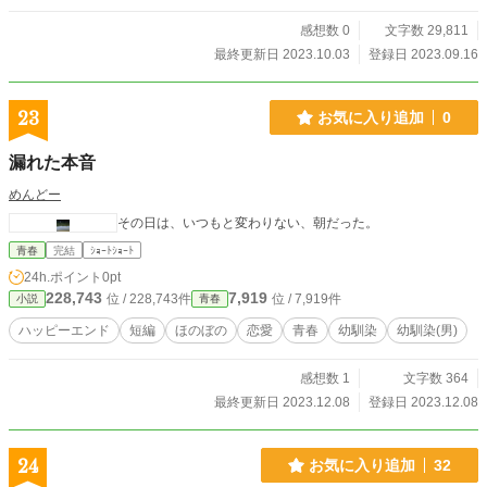
感想数 0
文字数 29,811
最終更新日 2023.10.03
登録日 2023.09.16
23
お気に入り追加
0
漏れた本音
めんどー
その日は、いつもと変わりない、朝だった。
青春
完結
ｼｮｰﾄｼｮｰﾄ
24h.ポイント
0pt
228,743
7,919
位 / 228,743件
位 / 7,919件
小説
青春
ハッピーエンド
短編
ほのぼの
恋愛
青春
幼馴染
幼馴染(男)
感想数 1
文字数 364
最終更新日 2023.12.08
登録日 2023.12.08
24
お気に入り追加
32