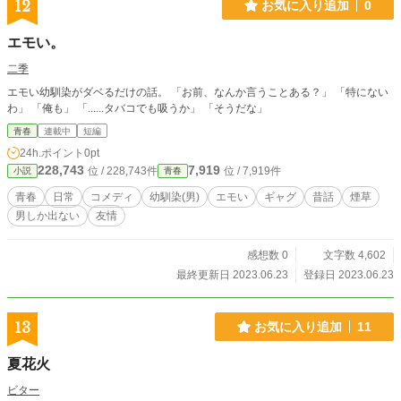
12
お気に入り追加
0
エモい。
二季
エモい幼馴染がダベるだけの話。 「お前、なんか言うことある？」 「特にない
わ」 「俺も」 「......タバコでも吸うか」 「そうだな」
青春
連載中
短編
24h.ポイント
0pt
228,743
7,919
位 / 228,743件
位 / 7,919件
小説
青春
青春
日常
コメディ
幼馴染(男)
エモい
ギャグ
昔話
煙草
男しか出ない
友情
感想数 0
文字数 4,602
最終更新日 2023.06.23
登録日 2023.06.23
13
お気に入り追加
11
夏花火
ビター