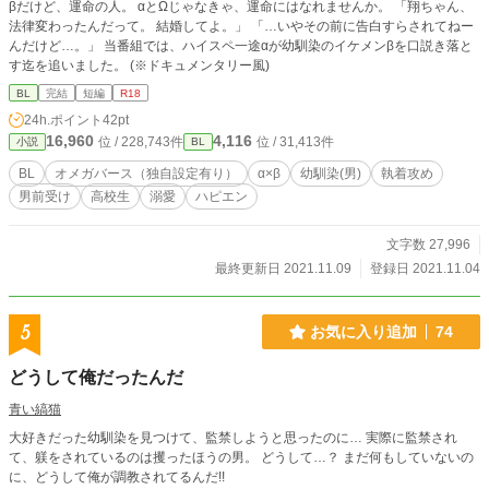
βだけど、運命の人。 ‪α‬とΩじゃなきゃ、運命にはなれませんか。 「翔ちゃん、
法律変わったんだって。 結婚してよ。」 「…いやその前に告白すらされてねー
んだけど…。」 当番組では、ハイスペ一途‪α‬が幼馴染のイケメンβを口説き落と
す迄を追いました。 (※ドキュメンタリー風)
BL
完結
短編
R18
24h.ポイント
42pt
16,960
4,116
位 / 228,743件
位 / 31,413件
小説
BL
BL
オメガバース（独自設定有り）
‪α‬×β
幼馴染(男)
執着攻め
男前受け
高校生
溺愛
ハピエン
文字数 27,996
最終更新日 2021.11.09
登録日 2021.11.04
5
お気に入り追加
74
どうして俺だったんだ
青い縞猫
大好きだった幼馴染を見つけて、監禁しようと思ったのに… 実際に監禁され
て、躾をされているのは攫ったほうの男。 どうして…？ まだ何もしていないの
に、どうして俺が調教されてるんだ!!