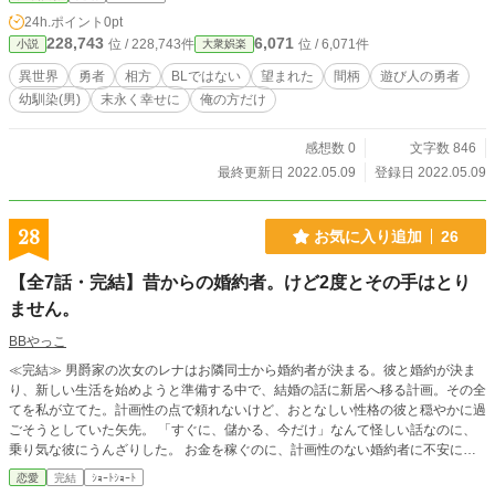
24h.ポイント
0pt
228,743
6,071
位 / 228,743件
位 / 6,071件
小説
大衆娯楽
異世界
勇者
相方
BLではない
望まれた
間柄
遊び人の勇者
幼馴染(男)
末永く幸せに
俺の方だけ
感想数 0
文字数 846
最終更新日 2022.05.09
登録日 2022.05.09
28
お気に入り追加
26
【全7話・完結】昔からの婚約者。けど2度とその手はとり
ません。
BBやっこ
≪完結≫ 男爵家の次女のレナはお隣同士から婚約者が決まる。彼と婚約が決ま
り、新しい生活を始めようと準備する中で、結婚の話に新居へ移る計画。その全
てを私が立てた。計画性の点で頼れないけど、おとなしい性格の彼と穏やかに過
ごそうとしていた矢先。 「すぐに、儲かる、今だけ」なんて怪しい話なのに、
乗り気な彼にうんざりした。 お金を稼ぐのに、計画性のない婚約者に不安に思
っていた。 詐欺にあったことも何回か。助け合って来たつもりだけど、その話
恋愛
完結
ｼｮｰﾄｼｮｰﾄ
に乗るなら…。 私にはもう、その手を取りに行く役目は終わりました。