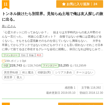
11
お気に入り追加
24
トンネル抜けたら別世界。見知らぬ土地で俺は友人探しの旅
に出る。
黒い乙さん
「心霊スポットに行ってみないか？」 始まりは大学時代からの友人中野のそ
んな一言だった。 何故に心霊スポット？ 自慢ではないが俺には霊感など全
くないし、そもそも心霊現象そのものを信じていないし興味もない。 大学を
卒業してからブラックではないけれどもホワイトとも言い切れないそれこそ日本
に掃いて捨てるほど存在するグレーな会社に就職し、休日になれば幼なじみであ
る木嶋海斗と共に過ごすか、偶に会う数少ないい大学時代の友人、もしくは同じ
ファンタジー
完結
長編
R15
会社の知人達と余暇を過ごしたりと山も谷もない日常を繰り返していた平凡な社
24h.ポイント
0pt
会人4年生。 栗田相馬26歳未婚彼女なし。 それが俺だ。 そんな俺と──つ
228,743
53,295
位 / 228,743件
位 / 53,295件
小説
ファンタジー
いでに一緒にいた海斗に向かって放たれた中野総悟の何気ない誘いに、俺はいつ
ものように特に深く考える事なく頷き、海斗もそれに同意した。 しかし、こ
異世界転移
剣と魔法
幼馴染(男)
シリアス多め
チートはない
の時の俺達は知らなかった。 ──この安易な決断が、人生を左右する大きな分
異世界
亜人
岐点だったという事に── ※打ち切りエンドです。
感想数 1
文字数 118,392
最終更新日 2019.05.10
登録日 2018.12.30