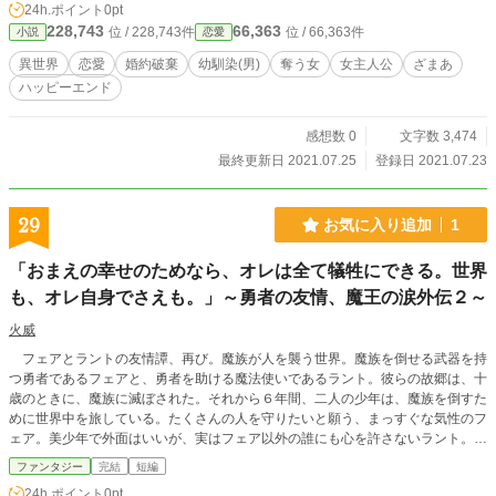
24h.ポイント
0pt
228,743
66,363
位 / 228,743件
位 / 66,363件
小説
恋愛
異世界
恋愛
婚約破棄
幼馴染(男)
奪う女
女主人公
ざまあ
ハッピーエンド
感想数 0
文字数 3,474
最終更新日 2021.07.25
登録日 2021.07.23
29
お気に入り追加
1
「おまえの幸せのためなら、オレは全て犠牲にできる。世界
も、オレ自身でさえも。」～勇者の友情、魔王の涙外伝２～
火威
フェアとラントの友情譚、再び。魔族が人を襲う世界。魔族を倒せる武器を持
つ勇者であるフェアと、勇者を助ける魔法使いであるラント。彼らの故郷は、十
歳のときに、魔族に滅ぼされた。それから６年間、二人の少年は、魔族を倒すた
めに世界中を旅している。たくさんの人を守りたいと願う、まっすぐな気性のフ
ェア。美少年で外面はいいが、実はフェア以外の誰にも心を許さないラント。彼
らが今回滞在する街は、祭の最中だった。人間に裏切られ、彼を殺してしまった
ファンタジー
完結
短編
森の精霊を慰めるための祭。そこで二人は、ルウナという少年占い師と出会う。
24h.ポイント
0pt