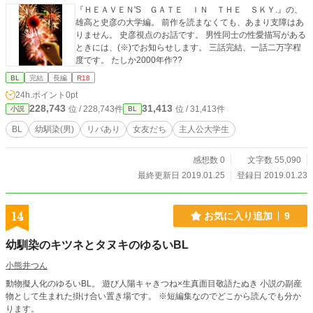
『ＨＥＡＶＥＮ'S ＧＡＴＥ ＩＮ ＴＨＥ ＳＫＹ.』の、
雄高と史彦の大学編。 前作を読まなくても、あまり支障はあ
りません。 史彦視点のお話です。 男性同士の性愛描写がある
ときには、(※)でお知らせします。 三話完結、一話二万字程
度です。 たしか2000年作??
BL
完結
長編
R18
24h.ポイント
0pt
228,743
31,413
位 / 228,743件
位 / 31,413件
小説
BL
BL
幼馴染(男)
リバあり
女友だち
主人公大学生
感想数 0
文字数 55,090
最終更新日 2019.01.25
登録日 2019.01.23
14
お気に入り追加
9
幼馴染のキツネとタヌキのゆるいBL
小熊井つん
動物擬人化のゆるいBL。 遊び人陽キャきつね×生真面目敬語たぬき 小説の副産
物として生まれた掛け合い置き場です。 ※短編集なのでどこから読んでも分か
ります。