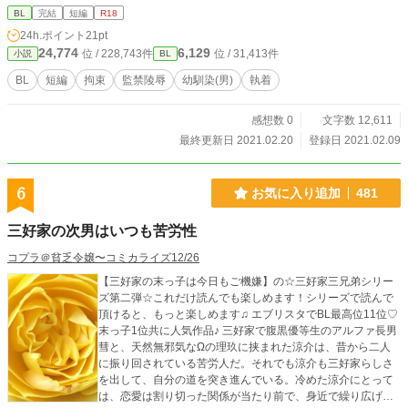
BL
完結
短編
R18
24h.ポイント
21pt
24,774
6,129
位 / 228,743件
位 / 31,413件
小説
BL
BL
短編
拘束
監禁陵辱
幼馴染(男)
執着
感想数 0
文字数 12,611
最終更新日 2021.02.20
登録日 2021.02.09
6
お気に入り追加
481
三好家の次男はいつも苦労性
コプラ＠貧乏令嬢〜コミカライズ12/26
【三好家の末っ子は今日もご機嫌】の☆三好家三兄弟シリー
ズ第二弾☆これだけ読んでも楽しめます！シリーズで読んで
頂けると、もっと楽しめます♫ エブリスタでBL最高位11位♡
末っ子1位共に人気作品♪ 三好家で腹黒優等生のアルファ長男
彗と、天然無邪気なΩの理玖に挟まれた涼介は、昔から二人
に振り回されている苦労人だ。それでも涼介も三好家らしさ
を出して、自分の道を突き進んでいる。冷めた涼介にとって
は、恋愛は割り切った関係が当たり前で、身近で繰り広げら