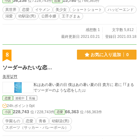
36,258
15,780
位 / 228,743件
位 / 66,363件
小説
恋愛
異世界
恋愛
イケメン
美少女
ショートショート
ハッピーエンド
溺愛
幼馴染(男)
公爵令嬢
王子ざまぁ
感想数 1
文字数 5,812
最終更新日 2021.03.21
登録日 2021.03.18
8
お気に入り追加
0
ソーダーみたいな恋…
美琴🦊⛩
私はあの暑い夏の日 僕はあの暑い夏の日 貴方に 君に ｢｢まる
でソーダーのような恋をした｣｣
恋愛
連載中
長編
24h.ポイント
0pt
228,743
66,363
位 / 228,743件
位 / 66,363件
小説
恋愛
学園もの
恋愛
青春
幼馴染(男)
スポーツ（サッカー・バレーボール）