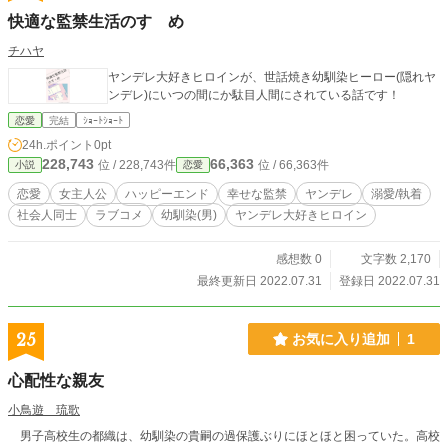
快適な監禁生活のすゝめ
チハヤ
ヤンデレ大好きヒロインが、世話焼き幼馴染ヒーロー(隠れヤ
ンデレ)にいつの間にか駄目人間にされている話です！
恋愛
完結
ｼｮｰﾄｼｮｰﾄ
24h.ポイント
0pt
228,743
66,363
位 / 228,743件
位 / 66,363件
小説
恋愛
恋愛
女主人公
ハッピーエンド
幸せな監禁
ヤンデレ
溺愛/執着
社会人同士
ラブコメ
幼馴染(男)
ヤンデレ大好きヒロイン
感想数 0
文字数 2,170
最終更新日 2022.07.31
登録日 2022.07.31
25
お気に入り追加
1
心配性な親友
小鳥遊 琉歌
男子高校生の都織は、幼馴染の貴嗣の過保護ぶりにほとほと困っていた。高校