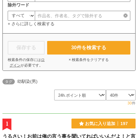
除外ワード
+ さらに詳しく検索する
保存する
30
件を検索する
検索条件の保存には
ロ
× 検索条件をクリアする
グイン
が必要です。
幼馴染(男)
タグ
30
件
1
お気に入り追加
197
うるさい！お前は俺の言う事を聞いてればいいんだよ！と言