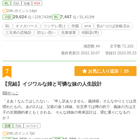
れるオメガとアルファの溺愛をゾッと感じるほどだ。そんな
BL
完結
短編
R18
アルファの涼介が恋する相手とは…。 三好家の次男、涼介の
24h.ポイント
14pt
一筋縄でいかない恋の物語。王様気質の涼介は実は…。意外
29,624
7,447
位 / 228,743件
位 / 31,413件
小説
BL
な性癖のツンデレの涼介を満喫してください笑 涼介の恋愛模
様は、エロ多めになりがちなのは、涼介のせいですので…(^
BL
オメガバース
ツンデレ受け
学園
α×α
気がつけば攻略済み
◇^;)
三兄弟の恋物語
切ない想い
先輩後輩
幼馴染(男)
感想数 44
文字数 71,102
最終更新日 2022.10.07
登録日 2022.05.23
7
お気に入り追加
25
【完結】イジワルな姉と可憐な妹の人生設計
BBやっこ
「まあ！なんてはしたない」「申し訳ありません、義姉様」そんなやりとりは見
慣れたもの。 あの2人は、父親の違う姉妹。社交界では噂の的で、義妹の方は王
子の次期婚約者ともくされる。 そんな姉妹の将来設計は、望む通りになるの
か？
恋愛
完結
ｼｮｰﾄｼｮｰﾄ
24h.ポイント
7pt