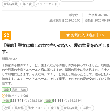
幼馴染(男)
年下攻
ハッピーエンド
感想数 0
文字数 36,286
最終更新日 2026.05.05
登録日 2025.09.19
22
お気に入り追加
15
【完結】聖女は癒しの力で争いのない、愛の世界をめざしま
す。
朝日みらい
子爵家の令嬢のエミリーは、生まれながらの癒しの力を持っていました。幼馴染
の公爵家の令息アルベールと恋に落ちますが、隣国の戦争に巻き込まれ、兵士と
して戦場に赴きます。そんな時、エミリーは魔王と出会ったことで、運命は狂い
始めます。エミリーとアルベール、そして魔王。それぞれの愛が交差していく物
語です。
恋愛
完結
短編
24h.ポイント
0pt
228,743
66,363
位 / 228,743件
位 / 66,363件
小説
恋愛
恋愛
異世界
聖女ヒロイン
魔王様
幼馴染(男)
溺愛？