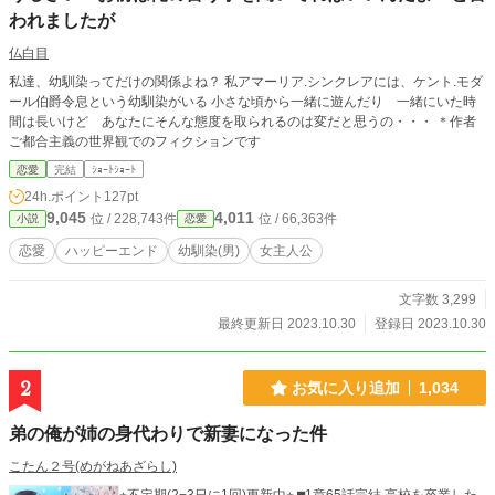
われましたが
仏白目
私達、幼馴染ってだけの関係よね？ 私アマーリア.シンクレアには、ケント.モダ
ール伯爵令息という幼馴染がいる 小さな頃から一緒に遊んだり 一緒にいた時
間は長いけど あなたにそんな態度を取られるのは変だと思うの・・・ ＊作者
ご都合主義の世界観でのフィクションです
恋愛
完結
ｼｮｰﾄｼｮｰﾄ
24h.ポイント
127pt
9,045
4,011
位 / 228,743件
位 / 66,363件
小説
恋愛
恋愛
ハッピーエンド
幼馴染(男)
女主人公
文字数 3,299
最終更新日 2023.10.30
登録日 2023.10.30
2
お気に入り追加
1,034
弟の俺が姉の身代わりで新妻になった件
こたん２号(めがねあざらし)