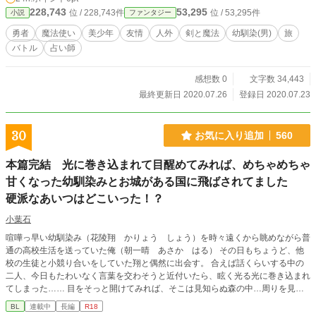
ラントに、「フェアさんは、いつかラントさんを裏切る。」と予言するルウナ。
228,743
53,295
位 / 228,743件
位 / 53,295件
小説
ファンタジー
ラントは「報われなくてもいい。」と答える。まるで、ルウナの予言が成就する
ことを知っているかのように。ルウナに「フェアさんを殺せば、誰にもとられな
勇者
魔法使い
美少年
友情
人外
剣と魔法
幼馴染(男)
旅
い。」と唆されるラント。果たして、ラントの選択は。そしてそれを、フェアは
バトル
占い師
受け入れるのか。「おまえを泣かせてまで、ほしいものなんかない。」～勇者の
友情、魔王の涙～と、「オレは、おまえになら喜んで束縛されてやる。」～勇者
の友情、魔王の涙外伝１～の続編ですので、さきにそちらを読んでいただけると
感想数 0
文字数 34,443
ありがたいです。一応、一話完結で説明もしてありますので、これだけ読んでも
最終更新日 2020.07.26
登録日 2020.07.23
意味不明ではない…はず。ただ、終幕だけは正伝を読んでいないと「？」となり
ます。正伝は残酷描写があるのでＲ１５ついてますが、全然たいしたことはない
です。 タグ
30
お気に入り追加
560
本篇完結 光に巻き込まれて目醒めてみれば、めちゃめちゃ
甘くなった幼馴染みとお城がある国に飛ばされてました
硬派なあいつはどこいった！？
小葉石
喧嘩っ早い幼馴染み（花陵翔 かりょう しょう）を時々遠くから眺めながら普
通の高校生活を送っていた俺（朝一晴 あさか はる） その日もちょうど、他
校の生徒と小競り合いをしていた翔と偶然に出会す。 合えば話くらいする中の
二人、今日もたわいなく言葉を交わそうと近付いたら、眩く光る光に巻き込まれ
てしまった…… 目をそっと開けてみれば、そこは見知らぬ森の中…周りを見回
してみても森の中……これからどうする？と行く道を決めようと言う時に、何や
BL
連載中
長編
R18
らいつもの違うあいつがそこに…… やって来ちゃったと思ったこの国はジェン