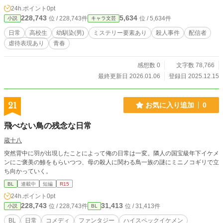
24h.ポイント
0pt
228,743
5,634
位 / 228,743件
位 / 5,634件
小説
キャラ文芸
日常
高校生
幼馴染(男)
ミステリー要素あり
殺人事件
配信者
虐待表現あり
青春
感想数 0
文字数 78,766
最終更新日 2026.01.06
登録日 2025.12.15
21
お気に入り追加
0
飛べない鳥の残念な日常
蔵十八
突然背中に羽が出現したことによって俺の日常は一変。隣人の国宝級年下イケメ
ンにご褒美の鯵をもらいつつ、母の殺人に関わる鳥一族の謎にミニノコギリで立
ち向かっていく。
BL
連載中
短編
R15
24h.ポイント
0pt
228,743
31,413
位 / 228,743件
位 / 31,413件
小説
BL
BL
日常
コメディ
ファンタジー
ハイスペックイケメン