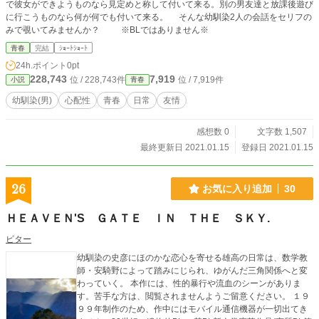
で彼女ができようものなら見定めと称して付いて来る。別の男友達と放課後遊び
に行こうものなら何が何でも付いて来る。 そんな幼馴染2人の会話をセリフの
みで覗いてみませんか？ ※BLではありません※
青春
完結
ｼｮｰﾄｼｮｰﾄ
24h.ポイント
0pt
228,743
7,919
位 / 228,743件
位 / 7,919件
小説
青春
幼馴染(男)
心配性
青春
日常
友情
感想数 0
文字数 1,507
最終更新日 2021.01.15
登録日 2021.01.15
26
お気に入り追加
30
ＨＥＡＶＥＮ'S ＧＡＴＥ ＩＮ ＴＨＥ ＳＫＹ.
ビター
幼馴染の史彦にほのかな恋心を寄せる雄高の日常は、数学教
師・安騎野によって踏みにじられ、ゆがんだ三角関係へと変
わっていく。 本作には、性的暴行や流血のシーンがありま
す。苦手な方は、閲覧されませんようご留意ください。 １９
９９年制作のため、作中にはモバイル通信機器が一切出てき