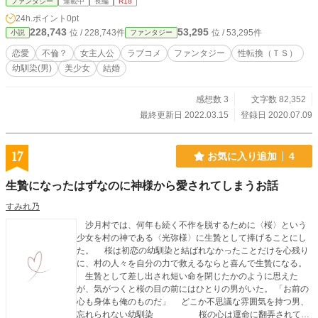
ファンタジー
連載中
長編
R18
ち。「ククク、ヤツは我ら７人の中でも最弱」「幼馴染ごと
24h.ポイント
0pt
きに敗れるとは婚約者の面汚しよぉ」魔女「ふひょほほひー
228,743
53,295
位 / 228,743件
位 / 53,295件
小説
ファンタジー
っ」校長「えー本日はお日柄もよく」迫りくる異世界の住人
たちに、果たしてオレは、高校を無事卒業できるのだろう
恋愛
不倫？
女主人公
ラブコメ
ファンタジー
性転換（ＴＳ）
か。「そうそう。１年後には異世界戻る予定だから」「出オ
幼馴染(男)
美少女
結婚
チ早すぎんだろ？！」 ☆マークのある話はエッチシーンあ
り。
感想数 3
文字数 82,352
最終更新日 2022.03.15
登録日 2020.07.09
17
お気に入り追加
4
生贄になったはずなのに神様から愛されてしまうお話
すみれ乃
沙月村では、何年も続く不作を脱するために〈桜〉という
少女を村の神である〈光弥様〉に生贄として捧げることにし
た。 桜は初恋の幼馴染と結ばれなかったことだけを心残り
に、村の人々を自分の力で救えるならと喜んで生贄になる。
生贄として差し出され短い命を閉じたかのように思えた
が、気がつくと桜の目の前にはひとりの男がいた。 「お前の
心も身体も俺のものだ」 どこか不思議な雰囲気を持つ男、
忘れられない幼馴染_______ 桜の心は運命に翻弄されてい