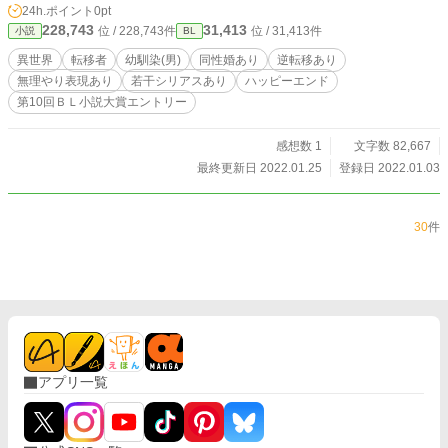
24h.ポイント
0pt
ダーフリー、色々フリーな国だった。 国民もフレンドリー…… 帰れないと思っ
228,743
31,413
位 / 228,743件
位 / 31,413件
小説
BL
たら…え？帰れるの…？ ごく普通の女の子が好きだったはずの俺がこんな事に
巻き込まれて、真逆な態度のあいつにあっちとこっちで振り回されて行くお
異世界
転移者
幼馴染(男)
同性婚あり
逆転移あり
話…… 番外編を書き足しています。 良ければお読みください。 R18には＊付
無理やり表現あり
若干シリアスあり
ハッピーエンド
けます。苦手な方は飛ばしてください。最初は無理やりシーンが入ります。 暴
第10回ＢＬ小説大賞エントリー
力シーンには*入れます。
感想数 1
文字数 82,667
最終更新日 2022.01.25
登録日 2022.01.03
30
件
アプリ一覧