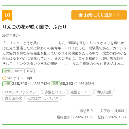
10
お気に入り追加
3
りんごの花が咲く国で、ふたり
終野すみか
「ミリシュ、どうか共に……！」 りんご農園を営むミリシュがスリを追いか
けた先で遭遇したのは訳ありの美青年――ロイだった。幼馴染であるアカーシュ
カの協力を得ながら秘密を抱えているロイの回復を支える中で、彼女の穏やかな
生活はゆるやかに変化していく。莫大な借金に、ロイを標的とし襲い来る刺客、
そして、キングスタンツ王国の謀略――。 りんご農家の少女が巻き込まれる
にはあまりにも大きな渦の中で、彼女はどこに根を、そしてどこに花を咲かせる
恋愛
連載中
短編
のか決断を迫られる。 ※アルファポリスさんでの投稿は『火曜日』『木曜日』
24h.ポイント
0pt
に、『土曜日（願望込）』を予定しています。 個人サイトで先行公開&サイド
228,743
66,363
位 / 228,743件
位 / 66,363件
小説
恋愛
ストーリーの公開もしています。よろしくお願いします！✨
ロマンスファンタジー
赤髪ヒロイン
銀髪ヒーロー
幼馴染(男)
身分差の恋
ほのぼの→シリアス
感想数 0
文字数 114,934
最終更新日 2026.08.06
登録日 2026.01.24