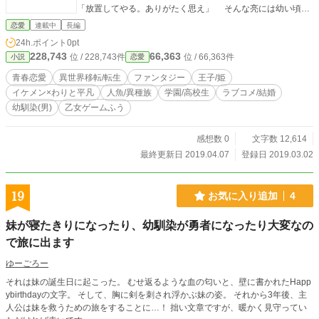
「放置してやる。ありがたく思え」 そんな亮には幼い頃か
ら繰り返す見る夢があった。それは自分が死んでゆくもの。
恋愛
連載中
長編
しかも、17歳の誕生日の朝から、呪いについてを伝える内容
24h.ポイント
0pt
に変わったのだ。だが、特に変わったことも起きず、その日
228,743
66,363
位 / 228,743件
位 / 66,363件
小説
恋愛
は無事に終了。 けれども、目が覚めると、別世界へといき
なり来ていた。2人は他国の王子と王女に。混乱を極める中、
青春恋愛
異世界移転/転生
ファンタジー
王子/姫
それぞれの立場で、異世界で生きていくことになる。 だ
イケメン×わりと平凡
人魚/異種族
学園/高校生
ラブコメ/結婚
が、1晩明けると、本人たちの意思とは関係なく、恋仲だと噂
幼馴染(男)
乙女ゲームふう
が城中に広まっており、結婚話までトントン拍子に進んでい
ってしまう。 時の流れが通常より早い1年間の中で、亮
の呪いを解くという使命が2人に課せられてしまったが、無事
感想数 0
文字数 12,614
に解くことができるのだろうか？ Legend of kissシリ
最終更新日 2019.04.07
登録日 2019.03.02
ーズ、第1弾、雪の王子編、開幕。 恋愛シミュレーション
ゲーム要素、30%あり。 この作品は性質上、同じ登場人
物、設定で、主人公だけが入れ替わった状態で、シリーズが
19
お気に入り追加
4
進んでゆきます。 ＊この作品は、カクヨム、小説家になろ
う、エブリスタ、魔法のiランドにも掲載しています。
妹が寝たきりになったり、幼馴染が勇者になったり大変なの
で旅に出ます
ゆーごろー
それは妹の誕生日に起こった。 むせ返るような血の匂いと、壁に書かれたHapp
ybirthdayの文字。 そして、胸に剣を刺され浮かぶ妹の姿。 それから3年後、主
人公は妹を救うための旅をすることに…！ 拙い文章ですが、暖かく見守ってい