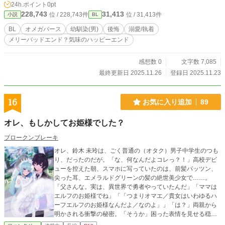
24h.ポイント
0pt
らずに。 「好きです…！！僕たち運命ですよね！？こんなにいい匂いで、こん
228,743
31,413
位 / 228,743件
位 / 31,413件
小説
BL
なに胸が苦しいのに…っ！！この苦しみがわからないなら、僕を否定する理由に
はならないじゃないですか…！！」 仕事からの帰り道。押しかけてきたのは、
BL
オメガバース
幼馴染(男)
後悔
溺愛/執着
幼馴染の会社の後輩で。運命という言葉を嫌悪していた幼馴染もどうやら満更で
メリーバッドエンド？気味のハッピーエンド
はないようで。絆されて、離れていく幼馴染。運命が分からないならそばにいれ
るだけでいいと思ってた。俺が唯一の運命だから、俺から離れていくことなんて
ないと思っていた。 もう今更「運命だ」なんて言えない。 目の前が真っ暗にな
感想数 0
文字数 7,085
った。 運命を捨てて生きていく主人公と 運命を知らずのうちに捨ててしまった
最終更新日 2025.11.26
登録日 2025.11.23
幼馴染の 幸福と後悔の話
16
お気に入り追加
89
オレ、もしかしてお姫様でした？
ブロークンブレーキ
オレ、鈴木 未玲は、ごく普通の（オタク）男子中学生のつも
り、だったのだが。「な、何なんだよコレっ？！」高校デビ
ューを控えた朝、スマホに写っていたのは、前髪パッツン、
尖った耳、エメラルドグリーンの髪の絶世美少女で……。
「父さんな。実は、異世界で勇者やっていたんだ」「ママは
エルフのお姫様でね」「「つまりオマエ／貴女はいわゆるハ
ーフエルフのお姫様なんだよ／なのよ」」「は？」両親から
明かされる衝撃の秘密。「そうか」困った表情を見せる穏健
系武闘派幼馴染（男）。そして迫りくる７人の婚約者候補た