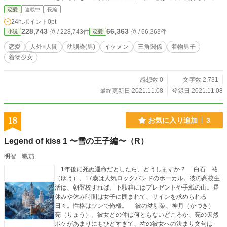
く。
恋愛
連載中
長編
24h.ポイント
0pt
228,743
66,363
位 / 228,743件
位 / 66,363件
小説
恋愛
恋愛
人外×人間
幼馴染(男)
イケメン
三角関係
着物男子
着物少女
感想数 0
文字数 2,731
最終更新日 2021.11.08
登録日 2021.11.08
18
お気に入り追加
3
Legend of kiss 1 〜雪の王子編〜（R）
明智 颯茄
1年後に死ぬ運命だとしたら、どうしますか？ 白石 祐
（ゆう）、17歳は人気ロックバンドのボーカル。彼の高校生
活は、朝登校すれば、下駄箱にはプレゼントや手紙の山。昼
休みや休み時間は女子に囲まれて、サインを求められる
日々。性格はツンで俺様。 彼の幼馴染、神月（かづき）
亮（りょう）。彼女との仲は何ともないどころか、亮の天然
ボケがあまりにもひどすぎて、祐の彼女への決まり文句は