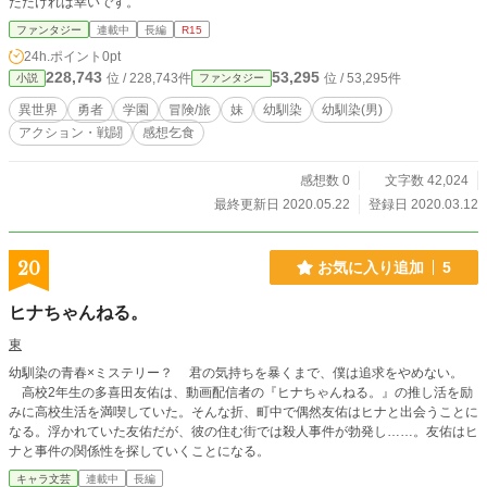
ただければ幸いです。
ファンタジー
連載中
長編
R15
24h.ポイント
0pt
228,743
53,295
位 / 228,743件
位 / 53,295件
小説
ファンタジー
異世界
勇者
学園
冒険/旅
妹
幼馴染
幼馴染(男)
アクション・戦闘
感想乞食
感想数 0
文字数 42,024
最終更新日 2020.05.22
登録日 2020.03.12
20
お気に入り追加
5
ヒナちゃんねる。
東
幼馴染の青春×ミステリー？ 君の気持ちを暴くまで、僕は追求をやめない。
高校2年生の多喜田友佑は、動画配信者の『ヒナちゃんねる。』の推し活を励
みに高校生活を満喫していた。そんな折、町中で偶然友佑はヒナと出会うことに
なる。浮かれていた友佑だが、彼の住む街では殺人事件が勃発し……。友佑はヒ
ナと事件の関係性を探していくことになる。
キャラ文芸
連載中
長編