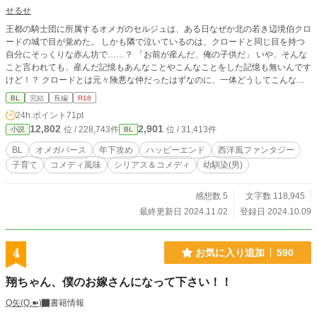
せるせ
王都の騎士団に所属するオメガのセルジュは、ある日なぜか北の若き辺境伯クロ
ードの城で目が覚めた。 しかも隣で泣いているのは、クロードと同じ目を持つ
自分にそっくりな赤ん坊で……？ 「お前が産んだ、俺の子供だ」 いや、そんな
こと言われても、産んだ記憶もあんなことやこんなことをした記憶も無いんです
けど！？ クロードとは元々険悪な仲だったはずなのに、一体どうしてこんなこ
とに？ 一途な黒髪アルファの年下辺境伯×金髪オメガの年上騎士 ※一応オメガ
BL
完結
長編
R18
バース設定をお借りしています
24h.ポイント
71pt
12,802
2,901
位 / 228,743件
位 / 31,413件
小説
BL
BL
オメガバース
年下攻め
ハッピーエンド
西洋風ファンタジー
子育て
コメディ風味
シリアス＆コメディ
幼馴染(男)
感想数 5
文字数 118,945
最終更新日 2024.11.02
登録日 2024.10.09
4
お気に入り追加
590
翔ちゃん、僕のお嫁さんになって下さい！！
Q矢(Q.➽)
書籍情報