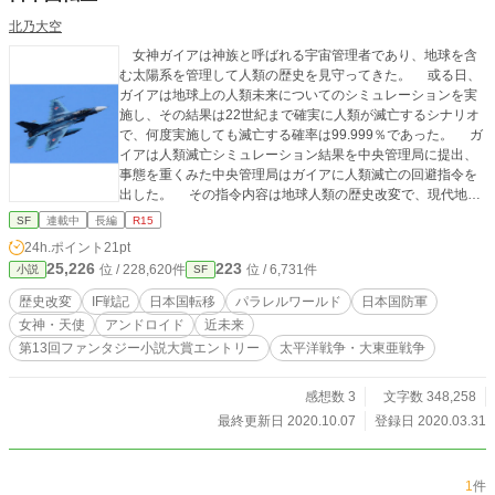
北乃大空
女神ガイアは神族と呼ばれる宇宙管理者であり、地球を含
む太陽系を管理して人類の歴史を見守ってきた。 或る日、
ガイアは地球上の人類未来についてのシミュレーションを実
施し、その結果は22世紀まで確実に人類が滅亡するシナリオ
で、何度実施しても滅亡する確率は99.999％であった。 ガ
イアは人類滅亡シミュレーション結果を中央管理局に提出、
事態を重くみた中央管理局はガイアに人類滅亡の回避指令を
出した。 その指令内容は地球人類の歴史改変で、現代地球
とは別のパラレルワールド上に存在するもう一つの地球に干
SF
連載中
長編
R15
渉して歴史改変するものであった。 ガイアが取った歴史改
24h.ポイント
21pt
変方法は、国家丸ごと転移するもので転移する国家は何と現
25,226
223
位 / 228,620件
位 / 6,731件
小説
SF
代日本であり、その転移先は太平洋戦争開戦１年前の日本
で、そこに国土ごと上書きするというものであった。 その
歴史改変
IF戦記
日本国転移
パラレルワールド
日本国防軍
転移先で日本が世界各国と開戦し、そこで起こる様々な出来
女神・天使
アンドロイド
近未来
事を超人的な能力を持つ女神と天使達の手助けで日本が覇権
第13回ファンタジー小説大賞エントリー
太平洋戦争・大東亜戦争
国家になり、人類滅亡を回避させて行くのであった。
感想数 3
文字数 348,258
最終更新日 2020.10.07
登録日 2020.03.31
1
件