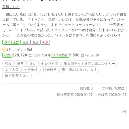
美凪ましろ
彼氏はいるにはいる。けども濡れないし感じないし声も出ない。だけれど彼女
は信じている。 『すっごく、気持ちいいの！ 意識が飛びそうになって、ひゃ
ーって落っこちていくような、まるでジェットコースターよ！』――十五歳そこ
そこの『エイプリル』の語ったエクスタシーがいつかは自分に訪れるのではない
かと。 だがあの晩は酷かった。ワインを飲まされ、布団にもぶっかけられ、
酒の弱い彼女にはたまったものではなかった。翌朝のコンディションは最悪。い
ライト文芸
完結
長編
R15
つもより一時間以上早い電車に乗り、どうにかして車内で吐き気をこらえつつや
24h.ポイント
0pt
り過ごしたつもりが、あろうことか目的地外の駅でひとの流れに飲み込まれ、ホ
228,724
9,590
位 / 228,724件
位 / 9,590件
小説
ライト文芸
ームにて派手にすっ転ぶ。――やれやれ千代田線に駆け込むひとびとに非はな
い。不意にこみあげる涙をこらえつつ、どうにかして立ち上がろうとすれば、
恋愛
日常
ＯＬ
セレブ社長
第３回ライト文芸大賞エントリー
「大丈夫？」 腹の底に響く男の甘ったるい低音ヴォイス。差し伸べられる白
女主人公
小田急線
社会科学
寄生獣のネタバレあり
い手のひら。見ればそこには―― 超絶的美形男子。別名・色魔獣（エロティ
無自覚美人ＯＬ
カルモンスター）が居た。 ※続きは、 https://novel18.syosetu.com/n6088dm/
にて公開しております。
感想数 0
文字数 76,052
最終更新日 2020.04.07
登録日 2020.04.01
1
件