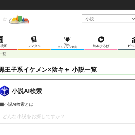
Web
稿漫画
レンタル
絵本ひろば
ビジ
コンテンツ大賞
一覧
黒王子系イケメン×陰キャ 小説一覧
小説AI検索
小説AI検索とは