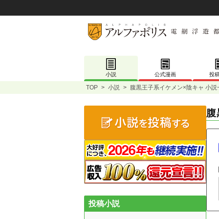
小説
公式漫画
投
TOP
>
小説
>
腹黒王子系イケメン×陰キャ 小説
腹
投稿小説