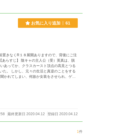
お気に入り追加
61
前置きなくR１８展開ありますので、背後にご注
かいあってか、クラスカースト頂点の高見とつる
いた。 しかし、元々の生活と真逆のことをする
に聞かれてしまい、何故か女装をさせられ、ゲー
ようで日頃の鬱憤を晴らすように酷いゲームプレ
258
最終更新日 2020.04.12
登録日 2020.04.12
1
件