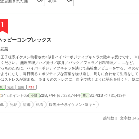
1
ハッピーコンプレックス
春花菜
※王子様系イケメン執着攻め×似非ハイパーポジティブキャラの陰キャ受けです。 ※
理矢理／ハメ撮り／駅弁／バック／フェラ／射精管理／ ……など。 【あらすじ】 陰キャの主人公（受）英真は、脱
ぼっちのために、ハイパーポジティブキャラを演じて高校生デビューをする。 その
むようになり、毎日明るくポジティブな言葉を繰り返し、周りに合わせて生活をして
のはストレスが溜まる。 あまりのストレスに、自宅で呟くように弱音を吐くと、妹
ム実況者Ｐ様として持ち上げられていた。 Ｐ様でいる時は、違う自分になれている
BL
完結
短編
R18
イを繰り返していた…。 2020.5.17 本編修正加筆しました。
228,744
31,413
24h.ポイント
0pt
位 / 228,744件
位 / 31,413件
小説
BL
BL
完結
短編
執着
腹黒王子系イケメン×陰キャ
感想数 3
文字数 14,