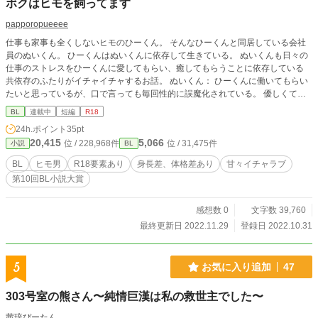
ボクはヒモを飼ってます
papporopueeee
仕事も家事も全くしないヒモのひーくん。 そんなひーくんと同居している会社
員のぬいくん。 ひーくんはぬいくんに依存して生きている。 ぬいくんも日々の
仕事のストレスをひーくんに愛してもらい、癒してもらうことに依存している
共依存のふたりがイチャイチャするお話。 ぬいくん： ひーくんに働いてもらい
たいと思っているが、口で言っても毎回性的に誤魔化されている。 優しくて
甘々のひーくんが好きだが、いじめられたい願望も持っている。 ひーくん： ゲ
BL
連載中
短編
R18
ームとぬいくんを甘やかすことが大好き。 あわよくばぬいくんを監禁したいと
24h.ポイント
35pt
思っている。 間男さん： NTR危機という山場と、ぬいくんに「悔しい…でも感
20,415
5,066
位 / 228,968件
位 / 31,475件
小説
BL
じちゃう」的な展開を作る予定の人。 あくまで予定なので、なかったことにさ
れる可能性もある。
BL
ヒモ男
R18要素あり
身長差、体格差あり
甘々イチャラブ
第10回BL小説大賞
感想数 0
文字数 39,760
最終更新日 2022.11.29
登録日 2022.10.31
5
お気に入り追加
47
303号室の熊さん〜純情巨漢は私の救世主でした〜
茜琉ぴーたん