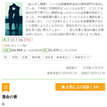
（あらすじ概要） ハソプは映像制作会社の脚本部門を担当し
ている。７年前に子役時代だったジユルを見て、どうしても
自分の手で育てたい願望があったがジユルは俳優を辞めてし
まった。その後普通の暮らしをしていたジユルと偶然を装っ
た出会いをし、ハソプは何とかしてジユルを俳優復帰させた
いと説得しようとしたのだが。現在の大人になったジユルの
姿を見て恋に堕ちてしまい・・・ 恋と仕事と過去の傷とが絡
み合いながら、二人の心は絵の具が混じり合うように色を変
えていく。 構成は、主役二人の各目線と第三者目線、３パタ
BL
完結
長編
R18
ーン。１－４章完結です。 毎日更新予定。21－24時UP ①
24h.ポイント
0pt
J - side １－６ ② H - side １－４ ③ 副振動 １－10
228,968
31,475
位 / 228,968件
位 / 31,475件
小説
BL
④ sound of WAVES １－11 （最終章） ＜登場人物＞ ＊チ
ャン・ハソプ 30才・身長188センチ ドラマ・映画制作会
BL
韓国
俳優
脚本家
身長差、体格差あり
年齢差カプ
社勤務 ＊アン・ジユル 子役俳優時代の芸名はイ・ジン 25
才・身長171センチ 父親の経営する大手通販会社デザイン
感想数 0
文字数 178,579
課 → 俳優復帰 芸名 ファン・ジユル ＊ジユルの大学時
代の先輩（元恋人）パク・スンヒョン
最終更新日 2024.01.24
登録日 2023.12.26
11
お気に入り追加
101
運命の番
葵