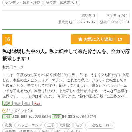
ヤンデレ・執着・狂愛
身長差、体格差あり
感想数 0
文字数 5,287
最終更新日 2025.06.06
登録日 2025.05.31
16
お気に入り追加
19
私は退場した中の人。私に転生して来た皆さんを、全力で応
援致します！
村井田ユージ
ここは、何度も繰り返される“令嬢物語”の世界。 私は、うまく立ち回れずに退場
した、本当の主人公ジュリア・マノン。 これまで私は、ジュリアに転生してき
た彼女たちを、モブとして見守り、応援してきました。 彼女たちがハッピーエ
ンドを迎えるたび、物語は終わり、また新しい物語が始まる──そんな不思議な
世界です。 ……そのはずでした。 今回だけは、憧れの王太子殿下に正体がバレ
てしまい、私は物語の“外”にいられなくなってしまったのです。 退場したはずの
恋愛
完結
長編
R15
主人公が、もう一度“愛”と“運命”に巻き込まれる。 これは、何度繰り返しても終
24h.ポイント
0pt
わらなかった恋を、今度こそ掴み取る物語。 ※一部に不穏な描写があります
228,968
66,395
位 / 228,968件
位 / 66,395件
小説
恋愛
が、基本はハッピーエンドです。 （R18版は別途公開しています）
恋愛
ハッピーエンド
王子
幼馴染
モブ
一途なヒーロー
身長差、体格差あり
完結
切ない
繰り返し