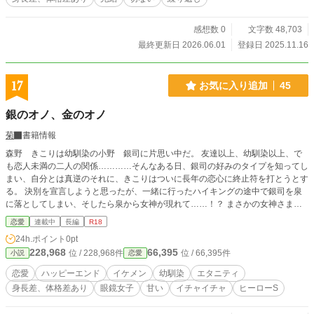
感想数 0
文字数 48,703
最終更新日 2026.06.01
登録日 2025.11.16
17
お気に入り追加
45
銀のオノ、金のオノ
菊
書籍情報
森野 きこりは幼馴染の小野 銀司に片思い中だ。 友達以上、幼馴染以上、で
も恋人未満の二人の関係…………そんなある日、銀司の好みのタイプを知ってし
まい、自分とは真逆のそれに、きこりはついに長年の恋心に終止符を打とうとす
る。 決別を宣言しようと思ったが、一緒に行ったハイキングの途中で銀司を泉
に落としてしまい、そしたら泉から女神が現れて……！？ まさかの女神さまの
手には金の金司君？！！ それは違うって言ったら、こっちですかって銀の銀司
恋愛
連載中
長編
R18
君、それです！ って答えたら正直者にはどっちもあげるって…………いや、い
24h.ポイント
0pt
らないけど！！ 現代、ファンタジーなエロコメです。 銀司君を泉に落とすまで
228,968
66,395
位 / 228,968件
位 / 66,395件
小説
恋愛
少々時間がかかります。 ムーンさんにも掲載してます。
恋愛
ハッピーエンド
イケメン
幼馴染
エタニティ
身長差、体格差あり
眼鏡女子
甘い
イチャイチャ
ヒーローS