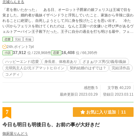
北城らんまる
「君を救いたかった」 ある日、オーロット子爵家の娘フェリスは王城で目を
覚ました。婚約者が義妹イザペンドラと浮気していたこと、家族から辛辣に扱わ
れることに絶望し、自死しようとして川に身を投げたことを思い出す。 冷た
い川からフェリスを助けてくれたのは、なんと王国一の女嫌いと呼び声があるヴ
ェルトアーバイン王子殿下だった。王子に自分の過去を打ち明ける最中、フェリ
スはこんなに我慢しなくても良かったのだと思いなおす。 「契約結婚しよう」
恋愛
完結
長編
「はい？」 彼が持ち掛けてきたのは、フェリスを庇護するための契約結婚。
24h.ポイント
7pt
フェリスは実家に戻りたくない一心と、命を救ってもらった彼に恩返しする目的
37,912
16,408
位 / 228,968件
位 / 66,395件
小説
恋愛
で契約結婚を受け入れるのだけれど……？ 「あの、契約ですよね？」 「そうだ
な」 「頭を撫でるのをやめてくれませんか？ 食事が摂りづらいです」 なぜ
ハッピーエンド/恋愛
身長差、体格差あり
ざまぁ/クズ男/父/義母/義妹
か彼は溺愛してきて……？ 身長185センチのハイスペック王子×身長150セン
元弱気主人公/元ドアマットヒロイン
契約結婚のはずでは？
完結済作品
チ子ども体型の元弱気主人公による、高低差35センチの甘々な契約結婚ストー
コメディ
リー（ざまぁあり） ※主人公が辛い思いをするのは序盤だけ。あとは甘々とざ
まぁです。 ※35000文字で完結します
感想数 5
文字数 40,220
最終更新日 2023.03.29
登録日 2023.03.11
7
お気に入り追加
11
今日も明日も明後日も、お前の事が大好きだ
御厨屋りんどう