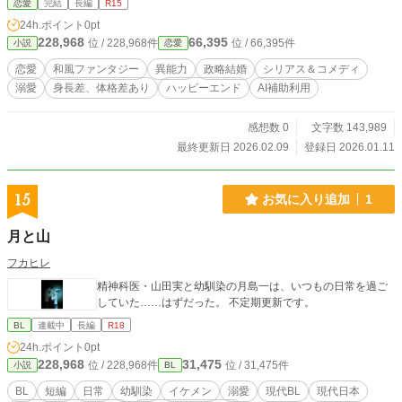
恋愛
完結
長編
R15
れ、予測不能な言動に振り回される毎日。 毒づきながらも、
24h.ポイント
0pt
天啓が効かない王の前でだけは“普通”でいられることに、くろ
228,968
66,395
位 / 228,968件
位 / 66,395件
小説
恋愛
ゆりの心は少しずつ戸惑い、変化していく。 そんな二人の裏
では、姫の力を利用し、「カエリの国」を手中に収めようと
恋愛
和風ファンタジー
異能力
政略結婚
シリアス＆コメディ
する帝の陰謀が静かに進行していたのだった──。 【第一
溺愛
身長差、体格差あり
ハッピーエンド
AI補助利用
部】第１話〜第３０話 【第二部】第３１話〜第６０話
他サイトでも掲載中。※R15は念のため
感想数 0
文字数 143,989
最終更新日 2026.02.09
登録日 2026.01.11
15
お気に入り追加
1
月と山
フカヒレ
精神科医・山田実と幼馴染の月島一は、いつもの日常を過ご
していた……はずだった。 不定期更新です。
BL
連載中
長編
R18
24h.ポイント
0pt
228,968
31,475
位 / 228,968件
位 / 31,475件
小説
BL
BL
短編
日常
幼馴染
イケメン
溺愛
現代BL
現代日本