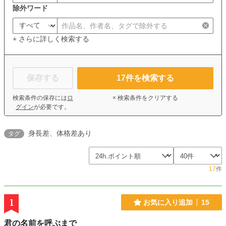
除外ワード
+ さらに詳しく検索する
保存する
17
件を検索する
検索条件の保存には
ロ
× 検索条件をクリアする
グイン
が必要です。
身長差、体格差あり
タグ
17
件
1
お気に入り追加
15
君の名前を呼ぶまで