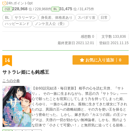
24h.ポイント
0pt
228,968
31,475
位 / 228,968件
位 / 31,475件
小説
BL
BL
サラリーマン
身長差、体格差あり
スパダリ攻
日常
ハッピーエンド
ノンケ主人公（受）
感想数 0
文字数 133,836
最終更新日 2021.12.01
登録日 2021.11.15
14
お気に入り追加
0
サトラレ姫にも鈍感王
こうの小春
【全60話完結済・毎日更新】 相手の心を読む天啓、『サト
リ』。 その一族に生まれながら、禁忌の力『サトラレ』――
心で願ったことを現実にしてしまう力を持ってしまった姫、
くろゆり。 一族から疎まれ、孤独に生きてきた彼女に下され
たのは、異国の王への政略結婚と、その力を使い王を操ると
いう密命だった。 しかし、嫁ぎ先の『カエリの国』の王ジャ
グマは、天啓の一切が効かない無神論者。しかも、熊のよう
な巨体で「小さくて可愛い！」と無邪気に迫ってくる規格外
の男だった。 密命を果たせないどころか、猛烈に構い倒さ