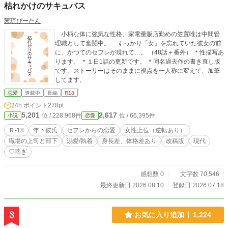
枯れかけのサキュバス
茜琉ぴーたん
小柄な体に強気な性格、家電量販店勤めの笠置唯は中間管
理職として奮闘中。 すっかり「女」を忘れていた彼女の前
に、かつてのセフレが現れて…。 （48話＋番外） ＊性描写あ
ります。 ＊１日1話の更新です。 ＊同名過去作の書き直し版
です。ストーリーはそのままに視点を一人称に変えて、加筆
してます。
恋愛
連載中
長編
R18
24h.ポイント
278pt
5,201
2,617
位 / 228,968件
位 / 66,395件
小説
恋愛
Ｒ-18
年下彼氏
セフレからの恋愛
女性上位（逆転あり）
職場の上司と部下
溺愛/執着
身長差、体格差あり
改稿版
現代
♡喘ぎ
感想数 0
文字数 70,546
最終更新日 2026.08.10
登録日 2026.07.18
3
お気に入り追加
1,224