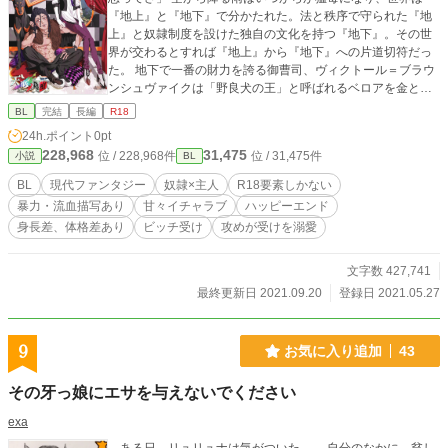
『地上』と『地下』で分かたれた。法と秩序で守られた『地
上』と奴隷制度を設けた独自の文化を持つ『地下』。その世
界が交わるとすれば『地上』から『地下』への片道切符だっ
た。 地下で一番の財力を誇る御曹司、ヴィクトール＝ブラウ
ンシュヴァイクは「野良犬の王」と呼ばれるベロアを金と策
略で罠にはめて捕まえることに成功する。生まれながらに人
BL
完結
長編
R18
権を持たないベロアはまるで腹が読めないヴィクトールに警
24h.ポイント
0pt
戒心を抱くものの、話していくうちに彼が富豪の息子であり
228,968
31,475
位 / 228,968件
位 / 31,475件
小説
BL
ながら酷く窮屈な暮らしをしていることを知ってしまう。 ※
「天底ノ箱庭 春告鳥」→「天底ノ箱庭 療養所」→今作の順番
BL
現代ファンタジー
奴隷×主人
R18要素しかない
で読むとより楽しめますが、すっ飛ばして読んでもそれなり
暴力・流血描写あり
甘々イチャラブ
ハッピーエンド
に伝わるような気がします…！ ※びっくりするくらい濡れ場
身長差、体格差あり
ビッチ受け
攻めが受けを溺愛
しかないです！シリーズ初、凌辱がないです！
文字数 427,741
最終更新日 2021.09.20
登録日 2021.05.27
9
お気に入り追加
43
その牙っ娘にエサを与えないでください
exa