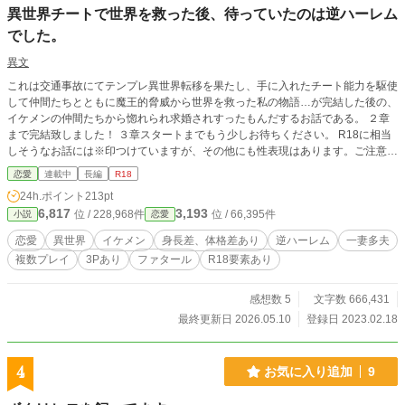
異世界チートで世界を救った後、待っていたのは逆ハーレム
でした。
異文
これは交通事故にてテンプレ異世界転移を果たし、手に入れたチート能力を駆使
して仲間たちとともに魔王的脅威から世界を救った私の物語…が完結した後の、
イケメンの仲間たちから惚れられ求婚されすったもんだするお話である。 ２章
まで完結致しました！ ３章スタートまでもう少しお待ちください。 R18に相当
しそうなお話には※印つけていますが、その他にも性表現はあります。ご注意下
さい。
恋愛
連載中
長編
R18
24h.ポイント
213pt
6,817
3,193
位 / 228,968件
位 / 66,395件
小説
恋愛
恋愛
異世界
イケメン
身長差、体格差あり
逆ハーレム
一妻多夫
複数プレイ
3Pあり
ファタール
R18要素あり
感想数 5
文字数 666,431
最終更新日 2026.05.10
登録日 2023.02.18
4
お気に入り追加
9