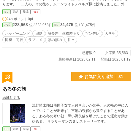
ります。 二人の、その後を、ムーンライトノベルズ様に投稿しました。外部
ＵＲＬ登録している『ツンデレ彼氏×おバカ男子の日常』のシリーズ最終話にな
BL
完結
長編
R18
ります。
24h.ポイント
0pt
228,968
31,475
位 / 228,968件
位 / 31,475件
小説
BL
ハッピーエンド
溺愛
身長差、体格差あり
ツンデレ
大学生
同棲・同居
ラブコメ
ほのぼの
甘々
感想数 0
文字数 35,563
最終更新日 2025.02.11
登録日 2025.01.19
13
お気に入り追加
31
ある冬の朝
結城りえる
浅野慎太郎は帰国子女で人付き合いが苦手。人の輪の中に入
っていくことが出来ず、言動の誤解から孤立することがあ
る。ある冬の寒い朝、黒い野良猫を助けたことで運命が動き
始める。 サラリーマンのＢＬストーリーです。
BL
完結
長編
R18