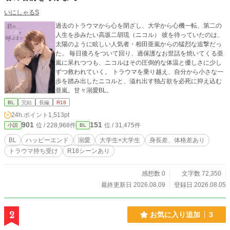
いにしゃるS
過去のトラウマから心を閉ざし、大学から心機一転、第二の
人生を歩みたい高坂二胡琉（ニコル） 彼を待っていたのは、
太陽のように眩しい人気者・相田亜嵐からの猛烈な追撃だっ
た。 毎日後ろをついて回り、過保護なお世話を焼いてくる亜
嵐に呆れつつも、ニコルはその圧倒的な体温と優しさに少し
ずつ救われていく。 トラウマを乗り越え、自分から小さな一
歩を踏み出したニコルと、溢れ出す独占欲を必死に抑え込む
亜嵐。甘々溺愛BL。
BL
完結
長編
R18
24h.ポイント
1,513pt
901
151
位 / 228,968件
位 / 31,475件
小説
BL
BL
ハッピーエンド
溺愛
大学生×大学生
身長差、体格差あり
トラウマ持ち受け
R18シーンあり
感想数 0
文字数 72,350
最終更新日 2026.08.09
登録日 2026.08.05
2
お気に入り追加
3