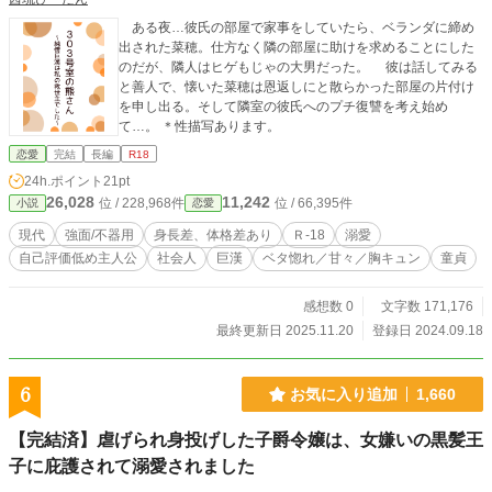
ある夜…彼氏の部屋で家事をしていたら、ベランダに締め
出された菜穂。仕方なく隣の部屋に助けを求めることにした
のだが、隣人はヒゲもじゃの大男だった。 彼は話してみる
と善人で、懐いた菜穂は恩返しにと散らかった部屋の片付け
を申し出る。そして隣室の彼氏へのプチ復讐を考え始め
て…。 ＊性描写あります。
恋愛
完結
長編
R18
24h.ポイント
21pt
26,028
11,242
位 / 228,968件
位 / 66,395件
小説
恋愛
現代
強面/不器用
身長差、体格差あり
Ｒ-18
溺愛
自己評価低め主人公
社会人
巨漢
ベタ惚れ／甘々／胸キュン
童貞
感想数 0
文字数 171,176
最終更新日 2025.11.20
登録日 2024.09.18
6
お気に入り追加
1,660
【完結済】虐げられ身投げした子爵令嬢は、女嫌いの黒髪王
子に庇護されて溺愛されました