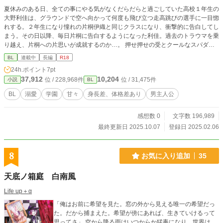
夏休みのある日、全ての事にやる気がなくだらだらと過ごしていた高校１年生の
大野利佳は、グラウンドで空へ向かって何度も飛び立つ走高跳びの選手に一目惚
れする。２年生になり憧れの片桐伊織と同じクラスになり、衝撃的に告白してし
まう。その日以降、毎日片桐に告白するようになった利佳。過去のトラウマを乗
り越え、片桐への片思いが成就するのか…。 押せ押せの受とクールなスパダリ
攻との青春行事を多々盛り込んだBLオリジナルストーリーです。 完全フィクシ
BL
連載中
長編
R18
ョンです。 ただただ甘々なカップルが書きたかっただけの作品です。エロ多
24h.ポイント
7pt
め。 【注意事項】 少年への性的虐待のシーンがあります。 未成年による喫煙の
37,912
10,204
位 / 228,968件
位 / 31,475件
小説
BL
シーンがあります。法律で禁止されてるのは理解してます。すいません。
BL
溺愛
学園
甘々
身長差、体格差あり
男主人公
感想数 0
文字数 196,989
最終更新日 2025.10.07
登録日 2025.02.06
8
お気に入り追加
35
天底ノ箱庭 白南風
Life up＋α
「俺はお前に希望を見た。窓の外から見える唯一の希望だっ
た。だから捕まえた。希望が傍にあれば、生きていけるって
思ってさ」 空から降る雨はいつからか猛毒になり、世界は