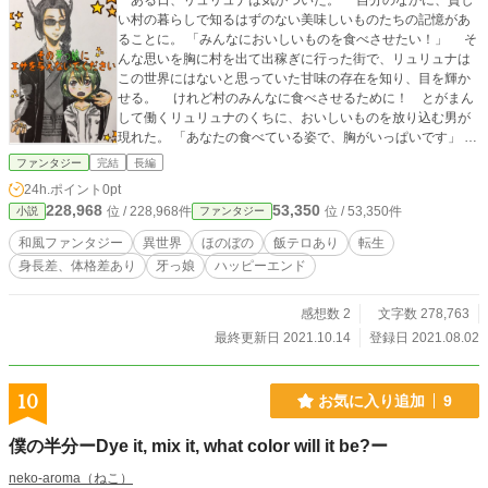
ある日、リュリュナは気がついた。 自分のなかに、貧し
い村の暮らしで知るはずのない美味しいものたちの記憶があ
ることに。 「みんなにおいしいものを食べさせたい！」 そ
んな思いを胸に村を出て出稼ぎに行った街で、リュリュナは
この世界にはないと思っていた甘味の存在を知り、目を輝か
せる。 けれど村のみんなに食べさせるために！ とがまん
して働くリュリュナのくちに、おいしいものを放り込む男が
現れた。 「あなたの食べている姿で、胸がいっぱいです」 ち
っちゃな牙っ娘と、彼女に餌付けしたい男の物語。 小説家に
ファンタジー
完結
長編
なろう、エブリスタにも投稿しています。 本作の無断転載、
24h.ポイント
0pt
無断複製および無断翻訳を禁じます。
228,968
53,350
位 / 228,968件
位 / 53,350件
小説
ファンタジー
和風ファンタジー
異世界
ほのぼの
飯テロあり
転生
身長差、体格差あり
牙っ娘
ハッピーエンド
感想数 2
文字数 278,763
最終更新日 2021.10.14
登録日 2021.08.02
10
お気に入り追加
9
僕の半分ーDye it, mix it, what color will it be?ー
neko-aroma（ねこ）