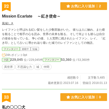
か自分の気持ちに素直になれなかった。やっとうまくいったのに駄目になってし
32
お気に入り追加
2
まった。仲良しの友達から聞いて、この場所にやってきたのだ その結果…。
【桜の木の桜宮さん】 その人は、けして呼び出してはいけないと言われてい
Mission Ecarlate ～紅き使命～
た。ただし、願いは叶えてもらえると言う。中学生の頃。親友が一緒に呼び出し
てくれと言うので、冴草健斗は呼び出してしまった その結果…。 【ずっと、一
風城しき
緒にいたい】 荻野美花は、悩んでいた。美鶴の傍に一生いたいと悩んでいた。
レイファンと呼ばれる紅い髪をした少数部族がいた。 彼らは人に触れ、また瞳
ある日、大学で同級生が話している事を聞いてしまった。 そして、神社へとや
を観ることで相手の心を読み、世界の未来を観る。 そして何よりも彼らは自分
ってきた。 その結果…。 【放れたくない】 前野友作は、早乙女加奈枝に連れら
の使命を知っている。 争いの後、１人荒野に残されたレイファン、レイ。 「紅
れて、この場所を訪れていた。信じられない、友作は加奈枝より少しだけ遅く願
き印」として占いに導かれ辿り着いた城でのレイファンとしての物語。
いをかけた。 その結果…。 これは、全て悲恋しかない物語。 果たして、その神
社の真実とは…。 そして、それは一本の糸で繋がれていた。 その死は、偶然か
ファンタジー
連載中
短編
必然か？！ 三日月宝珠と宮部希海の視点で描く。 不思議な物語 小説家になろ
24h.ポイント
0pt
う、カクヨムにも投稿しています。
229,045
53,360
位 / 229,045件
位 / 53,360件
小説
ファンタジー
異世界
不思議な力
城
仲間
感想数 0
文字数 5,485
最終更新日 2023.07.16
登録日 2018.01.13
33
お気に入り追加
0
私の〇〇〇犬