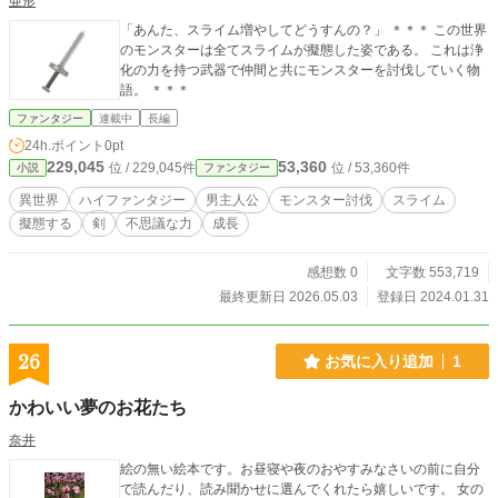
亜形
「あんた、スライム増やしてどうすんの？」 ＊＊＊ この世界
のモンスターは全てスライムが擬態した姿である。 これは浄
化の力を持つ武器で仲間と共にモンスターを討伐していく物
語。 ＊＊＊
ファンタジー
連載中
長編
24h.ポイント
0pt
229,045
53,360
位 / 229,045件
位 / 53,360件
小説
ファンタジー
異世界
ハイファンタジー
男主人公
モンスター討伐
スライム
擬態する
剣
不思議な力
成長
感想数 0
文字数 553,719
最終更新日 2026.05.03
登録日 2024.01.31
26
お気に入り追加
1
かわいい夢のお花たち
奈井
絵の無い絵本です。お昼寝や夜のおやすみなさいの前に自分
で読んだり、読み聞かせに選んでくれたら嬉しいです。 女の