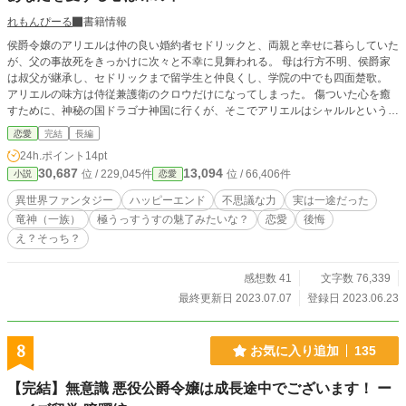
れもんぴーる
書籍情報
侯爵令嬢のアリエルは仲の良い婚約者セドリックと、両親と幸せに暮らしていた
が、父の事故死をきっかけに次々と不幸に見舞われる。 母は行方不明、侯爵家
は叔父が継承し、セドリックまで留学生と仲良くし、学院の中でも四面楚歌。
アリエルの味方は侍従兼護衛のクロウだけになってしまった。 傷ついた心を癒
すために、神秘の国ドラゴナ神国に行くが、そこでアリエルはシャルルという王
族に出会い、衝撃の事実を知る。 ドラゴナ神国王家の一族と判明したアリエル
恋愛
完結
長編
だったが、ある事件がきっかけでアリエルのセドリックを想う気持ちは、珠の中
24h.ポイント
14pt
に封じ込められた。 記憶を失ったアリエルに縋りつくセドリックだが、アリエ
30,687
13,094
位 / 229,045件
位 / 66,406件
小説
恋愛
ルは婚約解消を望む。 アリエルを襲った様々な不幸は偶然なのか？アリエルを
大切に思うシャルルとクロウが動き出す。 アリエルは珠に封じられた恋心を忘
異世界ファンタジー
ハッピーエンド
不思議な力
実は一途だった
れたまま新しい恋に向かうのか。それとも恋心を取り戻すのか。 ＊なろう様、
竜神（一族）
極うっすうすの魅了みたいな？
恋愛
後悔
カクヨム様にも投稿を予定しております
え？そっち？
感想数 41
文字数 76,339
最終更新日 2023.07.07
登録日 2023.06.23
8
お気に入り追加
135
【完結】無意識 悪役公爵令嬢は成長途中でございます！ ー