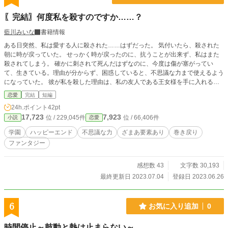
恵子は自分の腹ではなく、 彼の腹部から、目が離せなくなっ
ていた。 ――この中にいる“何か”は、 一体、誰のものなの
〖完結〗何度私を殺すのですか……？
か。
藍川みいな
書籍情報
ある日突然、私は愛する人に殺された……はずだった。 気付いたら、殺された
朝に時が戻っていた。 せっかく時が戻ったのに、抗うことが出来ず、私はまた
殺されてしまう。 確かに刺されて死んだはずなのに、今度は傷が塞がってい
て、生きている。理由が分からず、困惑していると、不思議な力まで使えるよう
になっていた。 彼が私を殺した理由は、私の友人である王女様を手に入れる為
だった。邪魔な私を殺したはずなのに、生きていることを知ると、なぜか彼が付
恋愛
完結
短編
きまとってくる。 二度も殺しておいて、愛してる？ ふざけないで！ 設定ゆるゆ
24h.ポイント
42pt
るの、架空の世界のお話です。
17,723
7,923
位 / 229,045件
位 / 66,406件
小説
恋愛
学園
ハッピーエンド
不思議な力
ざまあ要素あり
巻き戻り
ファンタジー
感想数 43
文字数 30,193
最終更新日 2023.07.04
登録日 2023.06.26
6
お気に入り追加
0
時間停止～鼓動と熱は止まらない～