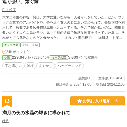
巡り会い、繋ぐ縁
Emi 松原
大学二年生の神谷 翼は、大学に通いながら一人暮らしをしていた。だが、ブラ
ック企業でのアルバイトや、夢を追う友人の姿に追い詰められて、長期休暇を利
用して、故郷である広井市緑島町へと戻ってくる。そこで翼が見たのは、隣町を
覆い尽くすような黒いモヤ。元々祖母の遺伝で敏感な体質を持っていた翼は、そ
れがとても危険なものだと分かった。 オカルト掲示板で、「緑風堂」を探せ
と助言を受けた翼は、まずは身を守るために、祖母とまわっていた氏神様の玉沖
キャラ文芸
完結
長編
神社へとお参りに行く。そしていつも登っていた山岳信仰の山で、カラスに襲わ
24h.ポイント
0pt
れていた、見た目がウォンバットの謎の生物を助けたことをきっかけに、緑風堂
229,045
5,639
位 / 229,045件
位 / 5,639件
小説
キャラ文芸
へとたどり着く。 架空の町を舞台にした、ローファンタジーの物語。
不思議な力
神様
あやかし
ハッピーエンド
感想数 0
文字数 138,404
最終更新日 2024.12.05
登録日 2024.12.05
15
お気に入り追加
5
満月の夜の水晶の輝きに導かれて
牡丹