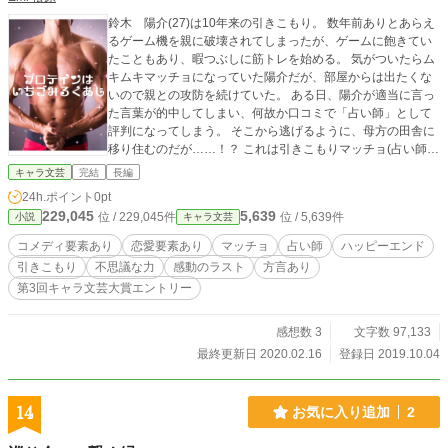
鈴木 陽介(27)は10年来の引きこもり。 数年前ありとあらえ
るゲーム機を親に破壊されてしまったが、ゲームに飽きてい
たこともあり、暇つぶしに筋トレを始める。 気がついたらム
キムキマッチョになっていた陽介だが、部屋からは出たくな
いので親との攻防を続けていた。 ある日、陽介が適当に言っ
た言葉が的中してしまい、何故か口コミで「占い師」として
評判になってしまう。 そこから逃げるように、母方の田舎に
移り住むのだが……！？ これは引きこもりマッチョ(占い師)
の感動のストーリー？
キャラ文芸
完結
長編
24h.ポイント
0pt
229,045
5,639
位 / 229,045件
位 / 5,639件
小説
キャラ文芸
コメディ要素あり
恋愛要素あり
マッチョ
占い師
ハッピーエンド
引きこもり
不思議な力
感動のラスト
方言あり
第3回キャラ文芸大賞エントリー
感想数 3
文字数 97,133
最終更新日 2020.02.16
登録日 2019.10.04
14
お気に入り追加
2