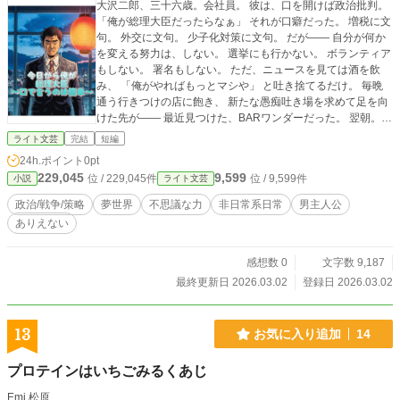
大沢二郎、三十六歳。会社員。 彼は、口を開けば政治批判。
「俺が総理大臣だったらなぁ」 それが口癖だった。 増税に文
句。 外交に文句。 少子化対策に文句。 だが―― 自分が何か
を変える努力は、しない。 選挙にも行かない。 ボランティア
もしない。 署名もしない。 ただ、ニュースを見ては酒を飲
み、 「俺がやればもっとマシや」 と吐き捨てるだけ。 毎晩
通う行きつけの店に飽き、 新たな愚痴吐き場を求めて足を向
けた先が―― 最近見つけた、BARワンダーだった。 翌朝。
何かが起こる。 これは―― 口で言うのは簡単だった男の話。
ライト文芸
完結
短編
24h.ポイント
0pt
229,045
9,599
位 / 229,045件
位 / 9,599件
小説
ライト文芸
政治/戦争/策略
夢世界
不思議な力
非日常系日常
男主人公
ありえない
感想数 0
文字数 9,187
最終更新日 2026.03.02
登録日 2026.03.02
13
お気に入り追加
14
プロテインはいちごみるくあじ
Emi 松原