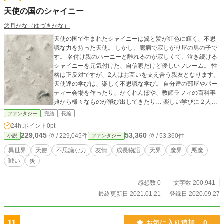
天使の国のシャイニー
悠月かな（ゆづきかな）
天使の国で生まれたシャイニーは翼と髪が虹色に輝く、不思
議な力を持った天使。 しかし、臆病で寂しがり屋の男の子で
す。 名付け親のハーニーと離れるのが寂しくて、泣き続ける
シャイニーを元気付けた、自信家だけど優しいフレーム。 性
格は正反対ですが、2人はお互いを支え合う親友となります。
天使達の学びは、楽しく不思議な学び。 自分達の部屋やパー
ティー会場を作ったり、かくれんぼや、教師ラフィの百科事
典から様々なものが飛び出してきたり… 楽しい学びに２人
は、ワクワクしながら立派な天使に成長できるよう頑張りま
ファンタジー
完結
長編
す。 しかし、フレームに不穏な影が忍び寄ります。 時折、聞
24h.ポイント
0pt
こえる不気味な声… そして、少しずつ変化する自分の心…フ
229,045
53,360
位 / 229,045件
位 / 53,360件
小説
ファンタジー
レームは戸惑います。 一方、シャイニーは不思議な力が開花
していきます。 そして、比例するように徐々に逞しくなって
異世界
天使
不思議な力
友情
成長物語
天界
魔界
悪魔
いきます。 ある日、シャイニーは学びのかくれんぼの最中、
戦い
炎
不思議な扉に吸い込まれてしまいます。 扉の奥では、女の子
が泣いていました。 声をかけてもシャイニーの声は聞こえま
せん。 困り果てたシャイニーは、気付けば不思議な扉のあっ
感想数 0
文字数 200,941
た通路に戻っていました。 シャイニーは、その女の子の事が
最終更新日 2021.01.21
登録日 2020.09.27
頭から離れなくなりました。 そんな時、天使達が修業の旅に
行く事になります。 ５つの惑星から好きな惑星を選び、人間
を守る修業の旅です。 シャイニーは、かくれんぼの最中に出
11
お気に入り追加
0