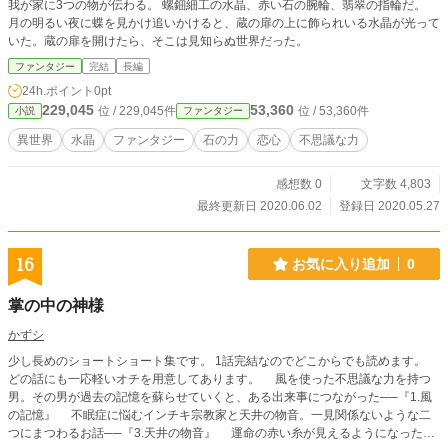
我が家に3つの物が伝わる。 螺鈿細工の水晶、赤い石の腕輪、翡翠の指輪だ。
月の明るい夜に蝶を見かけ追いかけると、蔵の扉の上に飾られいる水晶が光って
いた。蔵の扉を開けたら、そこは見知らぬ世界だった。
ファンタジー
完結
長編
24h.ポイント
0pt
229,045
53,360
位 / 229,045件
位 / 53,360件
小説
ファンタジー
異世界
水晶
ファンタジー
石の力
恋心
不思議な力
感想数 0
文字数 4,803
最終更新日 2020.06.02
登録日 2020.05.27
16
お気に入り追加
0
掌の中の神様
かずシ
少し長めのショートショート集です。 1話完結なのでどこからでも読めます。
どの話にも一応軽いオチを用意してあります。 風を使った不思議な力を持つ
男。その男が過去の記憶を蘇らせていくと、ある出来事につながった──『1.風
の記憶』 不眠症に悩むインチキ宗教家と天井の物音。一見関係ないような二
つにまつわるお話──『3.天井の物音』 運命の赤い糸が見えるようになった少