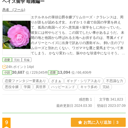
ヘイズ留学 暗躍編ー
愚者 (フール)
エテルネルの筆頭公爵令嬢プリムローズ・クラレンスは、周
りが誰もが認める才女。 わずか１０歳で自国の学業を終え
て、孤高の島国ヘイズへ意気揚々留学をしに向かっていた。
彼女には何やらどうも、この国でしたい事があるようだ。 未
開の地と他国から呼ばれる土地へお供するのは、専属メイド
のメリーとヘイズに出身で訳ありの護衛ギル。 飼い主のプリ
ムローズと別れたくない、ワガママな鷹と愛馬までついて来
てしまう。 かなり変わった、賑やかな珍道中になりそう。 そ
の旅路のなかで、運命的な出逢いが待っていた。 留学生活は
恋愛
完結
長編
どうなるのか？！ またまた、波乱が起きそうな予感。 その出
24h.ポイント
14pt
会いが、彼女を少しだけ成長させる。 まったりゆったりと進
30,687
13,094
位 / 229,045件
位 / 66,406件
小説
恋愛
みますが、飽きずにお付き合い下さい。 幼女編 ９１話 新た
なる王族編 ７５話 こちらが前作になり、この作品だけでも楽
恋愛ファンタジー要素あり
ざまぁ
ギャグ・シリアスあり
不思議な力
しめるようにしております。 気になるかたは、ぜひお読み頂
悪役令嬢
学園
異世界
ハッピーエンド
キャラ多め
完結
けたら嬉しく思います。
感想数 1
文字数 341,823
最終更新日 2024.03.30
登録日 2023.07.09
9
お気に入り追加
3