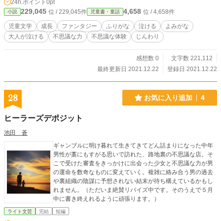
24h.ポイント
0pt
のリキヤ君の態度を見て、嘘をついたことをこうた君に謝りたいブンちゃんと、
229,045
4,658
位 / 229,045件
位 / 4,658件
小説
児童書・童話
言い過ぎたことをこうた君に謝りたいミカちゃんは、その後、こうた君が学校を
休んでしまうことで、思いを伝えられなくなってしまいます。 リキヤ君がこう
児童文学
成長
ファンタジー
ふりがな
泣ける
よみがな
た君を許した理由は、ある人との不思議な出会いでした。 そして、その出会い
大人が泣ける
不思議な力
不思議な体験
じんわり
がブンちゃんやミカちゃんも知らないうちにつながっていきます。
感想数 0
文字数 221,112
最終更新日 2021.12.22
登録日 2021.12.22
28
お気に入り追加
4
ヒーラーズデポジット
池田 蒼
ギャンブルに明け暮れて生きてきてどん詰まりになった中年
男性が藁にもすがる思いで訪れた、路地裏の不思議な店。そ
こで受けた審査をきっかけに出会った少女と不思議な力が男
の運命を数奇なものに変えていく。複雑に絡み合う男の過去
や裏組織の陰謀に予想されない結末が待ち構えているかもし
れません。（ただいま絶賛リバイズ中です。そのうえで５月
中に書き終えれるように頑張ります。）
ライト文芸
完結
短編