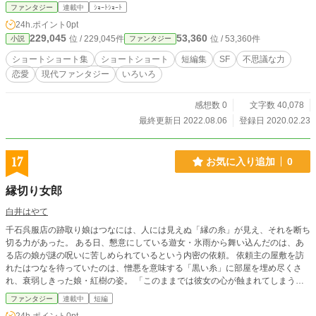
年はさっそく自分の運命の相手を探し出そうとする。その結果起きた衝撃の結末
ファンタジー
連載中
ｼｮｰﾄｼｮｰﾄ
とは？──『4.運命の赤い糸』 など現在六編の作品が収録してあります。 おお
24h.ポイント
0pt
よその字数はタイトルの横に書いてありますので、読む際の参考にして下さい。
229,045
53,360
位 / 229,045件
位 / 53,360件
小説
ファンタジー
ショートショート集
ショートショート
短編集
SF
不思議な力
恋愛
現代ファンタジー
いろいろ
感想数 0
文字数 40,078
最終更新日 2022.08.06
登録日 2020.02.23
17
お気に入り追加
0
縁切り女郎
白井はやて
千石呉服店の跡取り娘はつなには、人には見えぬ「縁の糸」が見え、それを断ち
切る力があった。 ある日、懇意にしている遊女・氷雨から舞い込んだのは、あ
る店の娘が謎の呪いに苦しめられているという内密の依頼。 依頼主の屋敷を訪
れたはつなを待っていたのは、憎悪を意味する「黒い糸」に部屋を埋め尽くさ
れ、衰弱しきった娘・紅樹の姿。 「このままでは彼女の心が蝕まれてしまう」
はつなは糸の元凶を突き止めるため、依頼主の息子・宗近を護衛に町へ出ること
ファンタジー
連載中
短編
に。 憎悪の黒い糸を向ける相手とは？ 呉服屋の娘による、和風縁切り奇譚。