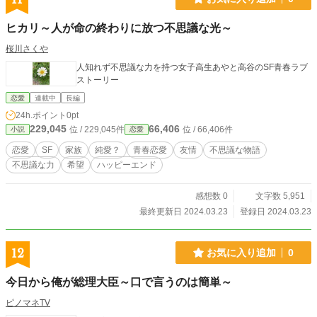
会った女の子に会う為に地球を選びます。 シャイニーやフレ
ームは無事に修業を終える事ができるのか… 天使長サビィや
ヒカリ～人が命の終わりに放つ不思議な光～
教師のラフィ、名付け親のハーニーは、特別な力を持つ2人の
成長を心配しながらも温かく見守り応援しています。 シャイ
桜川さくや
ニーが成長するに従い、フレームと微妙に掛け違いが生じて
人知れず不思議な力を持つ女子高生あやと高谷のSF青春ラブ
いきます。 シャイニーが、時には悩み苦しみ挫折をしながら
ストーリー
も、立派な天使を目指す成長物語です。 シャイニーの成長を
見守って頂けると嬉しいです。 小説家になろうさんとエブリ
恋愛
連載中
長編
スタさん、NOVEL DAYSさんでも投稿しています。
24h.ポイント
0pt
229,045
66,406
位 / 229,045件
位 / 66,406件
小説
恋愛
恋愛
SF
家族
純愛？
青春恋愛
友情
不思議な物語
不思議な力
希望
ハッピーエンド
感想数 0
文字数 5,951
最終更新日 2024.03.23
登録日 2024.03.23
12
お気に入り追加
0
今日から俺が総理大臣～口で言うのは簡単～
ピノマネTV