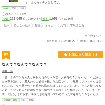
子「さくら」のお話しです。
絵本
完結
短編
24h.ポイント
0pt
229,045
1,056
位 / 229,045件
位 / 1,056件
小説
絵本
絵本
絵のない絵本
短編
ほっこり
お花
不思議な力
文字数 1,407
最終更新日 2025.04.22
登録日 2025.04.22
27
お気に入り追加
3
なんで？なんで？なんで？
明知 翔
嘘つきのブンちゃんと暴れん坊のリキヤ君、女親分のミカちゃん。 不思議な
出来事を通して、三人の心の成長を描いたお話です。 教室でブンちゃんは暴
れん坊のリキヤ君が作った粘土の恐竜を壊してしまいました。 きっと殴られる
と思ったブンちゃんは嘘をつき、隣のクラスのこうた君のせいにしてしまいま
す。 嘘だとは知らず、壊れた恐竜を持っているこうた君を見たミカちゃんは、
こうた君を責め立ててしまいます。 一方、絶対に怒るだろうと思ったリキヤ
児童書・童話
完結
長編
君が、意外にもあっさりとこうた君を許したことにみんなが驚きます。 予想外