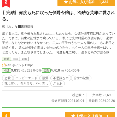
3
お気に入り追加
1,334
〖完結〗何度も死に戻った侯爵令嬢は、冷酷な英雄に愛され
る。
藍川みいな
書籍情報
愛する人に、毒を盛られ殺された……と思ったら、なぜか四年前に時が戻ってい
た。それに、前世の記憶まで戻っている。 私には光の精霊の加護があり、必ず
王妃にならなければいけなかった。二人の王子のうち一人を指名し、その相手と
結婚する。 選んだ相手が間違いだったのだから、もう一人の王子を選べばいい
と思ったら、また殺されてしまった。 何度も死に戻り、生きる為の方法を探
す。そんな中、ようやく一緒に戦ってくれる相手を見つけた。彼は、『冷酷な英
恋愛
完結
短編
雄』と呼ばれる王弟殿下だった。 設定ゆるゆるの、架空の世界のお話です。
24h.ポイント
120pt
9,835
4,410
位 / 229,045件
位 / 66,406件
小説
恋愛
恋愛
ハッピーエンド
溺愛
不思議な力
前世の記憶
死に戻り、巻き戻り、やり直し
ざまあ
感想数 7
文字数 22,699
最終更新日 2024.03.04
登録日 2024.02.26
4
お気に入り追加
1