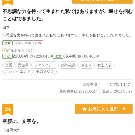
不思議な力を持って生まれた私ではありますが、幸せを掴む
ことはできました。
四季
不思議な力を持って生まれた私ではありますが、幸せを掴むことはできました。
恋愛
完結
短編
R15
24h.ポイント
0pt
229,045
66,406
位 / 229,045件
位 / 66,406件
小説
恋愛
恋愛
異世界
ファンタジー
婚約破棄
ざまぁ
女主人公
ハッピーエンド
不思議な力
感想数 0
文字数 1,127
最終更新日 2022.05.27
登録日 2022.05.27
24
お気に入り追加
0
空腹に、文字を。
日暮照太郎