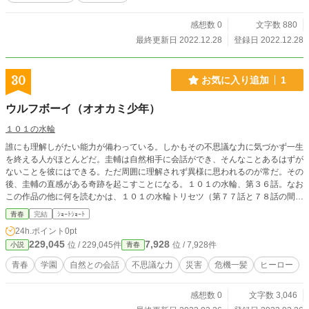
感想数 0
文字数 880
最終更新日 2022.12.28
登録日 2022.12.28
30
お気に入り追加
1
ウルフボーイ（オオカミ少年）
１０１の水輪
誰にも理解しがたい能力が備わっている。しかもその不思議な力に気づかず一生
を終える人がほとんどだ。圭輔は自然相手に会話ができ、そんなことあるはずが
ないことを彼にはできる。ただ周囲に理解されず異様に思われるのが常だ。その
後、圭輔の直感がある奇跡を起こすことになる。１０１の水輪、第３６話。なお
この作品の他に何を読むかは、１０１の水輪トリセツ（第７７話と７８話の間に
掲載）でお探しください。
青春
完結
ｼｮｰﾄｼｮｰﾄ
24h.ポイント
0pt
229,045
7,928
位 / 229,045件
位 / 7,928件
小説
青春
青春
学園
自然との会話
不思議な力
災害
危機一髪
ヒーロー
感想数 0
文字数 3,046