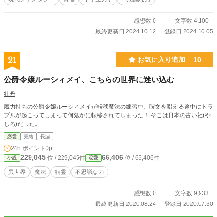
感想数 0
文字数 4,100
最終更新日 2024.10.12
登録日 2024.10.05
21
お気に入り追加
10
公爵令嬢ルーシィメイ、こちらの世界に迷い込む
牡丹
魔力持ちの公爵令嬢ルーシィメイが転移魔法の練習中、呪文を唱える途中にトラ
ブルが起こってしまって何処かに転移されてしまった！ そこは日本の古い社(や
しろ)だった。
恋愛
完結
長編
24h.ポイント
0pt
229,045
66,406
位 / 229,045件
位 / 66,406件
小説
恋愛
異世界
魔法
精霊
不思議な力
感想数 0
文字数 9,933
最終更新日 2020.08.24
登録日 2020.07.30