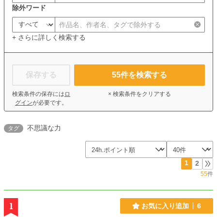
除外ワード
+ さらに詳しく検索する
保存する
55
件を検索する
検索条件の保存には
ロ
× 検索条件をクリアする
グイン
が必要です。
不思議な力
タグ
1
2
55
件
1
お気に入り追加
6