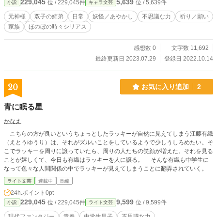
229,045
5,639
位 / 229,045件
位 / 5,639件
小説
キャラ文芸
元神様
双子の姉弟
日常
妖怪／あやかし
不思議な力
祈り／願い
家族
ほのぼの時々シリアス
感想数 0
文字数 11,692
最終更新日 2023.07.29
登録日 2022.10.14
20
お気に入り追加
2
青に眠る星
かなえ
こちらの方が良いというちょっとしたラッキーが自然に見えてしまう江藤有織
（えとうゆうり）は、それがズルいことをしているようで少しうしろめたい。そ
こでラッキーを周りに譲っていたら、周りの人たちの笑顔が増えた。それを見る
ことが嬉しくて、今日も有織はラッキーを人に譲る。 そんな有織も中学生に
なって色々な人間関係の中でラッキーが見えてしまうことに翻弄されていく。
ライト文芸
連載中
長編
24h.ポイント
0pt
229,045
9,599
位 / 229,045件
位 / 9,599件
小説
ライト文芸
現代ファンタジー
青春
中学生男子
不思議な力