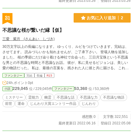
最終更新日 2023.03.26
登録日 2023.03.26
31
お気に入り追加
2
不思議な桜が繋いだ縁【仮】
三愛 紫月 (さんあい しづき)
30万文字以上の長編になります。 ゆっくり、ルビをつけていきます。完結は、
させてます。 読みづらいかも知れませんが、ご了承下さい。 登場人物を追加し
ました。 桜の季節にだけ辿り着ける神社で出会った、三日月宝珠という不思議
な男との不思議な時間と不思議なお話。 彼が、私に見せるビジョンは、美しい
愛の物語だった。 私は、最後の言葉を、残された人に彼と共に届ける。 これ
は、ある奇跡の物語。 何故、死ななければならなかったのか？ これは、ある神
ファンタジー
完結
長編
R15
社にやってきた８人のお話。 そこでは、けしてお願い事をしてはならないとい
24h.ポイント
0pt
うのだが…。 桜の季節の失くした恋と…。【仮】の主人公達の亡くしたパート
229,045
53,360
位 / 229,045件
位 / 53,360件
小説
ファンタジー
ナーの物語 これは、悲恋だけの物語。 短い生涯を終えた8人の物語 一つ一つの
お話は、短編小説になります。 【結婚できますように】 三笠千尋は、桂木丈助
ミステリー
霊能力
幽霊
不思議な話
不思議な力
不思議な物語
から中々プロポーズがされなくて悩んでいた。恋愛成就で有名な場所を職場の方
前世
運命
じんわり大賞エントリー作品
じんわり
に教えられて行ってしまった。そして、お願いをした。 その結果…。 【プロポ
ーズされますように】 旭川愛梨は、一ノ瀬倫からのプロポーズを待っていた。
なかなか、プロポーズをされないので友人に教えられたある神社にやってきた。
感想数 0
文字数 322,551
その結果…。 【別れられますように】 五木結斗は、上條陸を好きになっている
最終更新日 2022.06.16
登録日 2022.05.08
自分に気づいていた。縁を切る事ができる神社があると近所のお兄さんに教えて
もらってやってきた。 その結果…。 【付き合えますように】 宮瀬歩は、なかな