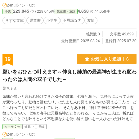
に関する能力を持った兄の櫂斗、近くにいるケガ人を察知で
24h.ポイント
0pt
きるいとこの美空、ウソを見抜くことができるいとこの天と
229,045
4,658
位 / 229,045件
位 / 4,658件
小説
児童書・童話
ともに花宮を探ることになる。
きずな文庫
児童書
小学生
不思議な力
友情
感想数 0
文字数 49,699
最終更新日 2025.08.24
登録日 2025.07.30
19
お気に入り追加
6
願いをおひとつ叶えます～仲良し姉弟の最高神が生まれ変わ
ったのは人間の双子でした～
柴ちゃん
気味が悪いと言われ続けてきた双子の姉弟、七海と海斗。 気持ちによって天候
が変わったり、動物と話せたり、はたまた人に見えざるものが見える二人は、ど
こへ行っても変だと言われていた。 そんなある日、神社で神様に双子の前世を
教えてもらい、七海と海斗は元最高神だと言われる。 そこから二人は、祈れば
どんなことでも叶うという不思議な力を使い皆の願いを一人ひとつだけ叶えてい
くことにする。 不定期更新になります。 コメントを下さると更新する気になる
キャラ文芸
連載中
長編
ので更新回数が増えます。
24h.ポイント
0pt