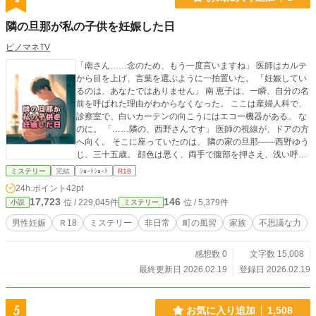
隣の旦那が私の子供を妊娠した日
ピノマネTV
「南さん……念のため、もう一度言いますね」 医師はカルテ
から目を上げ、言葉を選ぶように一拍置いた。 「妊娠してい
るのは、あなたではありません」 南 恵子は、一瞬、自分の名
前を呼ばれた理由がわからなくなった。 ここは産婦人科で、
診察室で、白いカーテンの向こうにはエコー機器がある。 な
のに。 「……隣の、西野さんです」 医師の視線が、ドアの方
へ向く。 そこに座っていたのは、 隣の家の旦那――西野ゆう
じ、三十五歳。 顔色は悪く、両手で腹部を押さえ、浅い呼吸
を繰り返している。 汗で濡れた額が、蛍光灯の光を反射して
ミステリー
完結
ｼｮｰﾄｼｮｰﾄ
R18
いた。 「冗談、ですよね……？」 恵子の声は、情けないほど
24h.ポイント
42pt
震えていた。 男性が妊娠する。 そんな話、聞いたこともな
17,723
146
位 / 229,045件
位 / 5,379件
小説
ミステリー
い。 SFか、悪趣味な都市伝説の類だ。 けれど、エコー画面
には、確かに“何か”が映っていた。 「週数的には、六週前後
男性妊娠
Ｒ18
ミステリー
非日常
町の風習
家族
不思議な力
です」 医師は淡々と告げる。 六週前。 恵子の脳裏に、はっ
きりとした日付が浮かんだ。 雷が鳴った夜。 停電。 夫は出
感想数 0
文字数 15,008
張中。 そして―― 玄関先で、ゆうじと二人きりになった、あ
の夜。 「……嘘」 恵子は、思わず隣の男を見る。 ゆうじは
最終更新日 2026.02.19
登録日 2026.02.19
目を閉じたまま、かすれた声で呟いた。 「やっぱり……そ
う、なったか」 その言葉が、何よりも恐ろしかった。 否定し
ない。 驚かない。 まるで、予想していたかのような口ぶり。
5
お気に入り追加
1,508