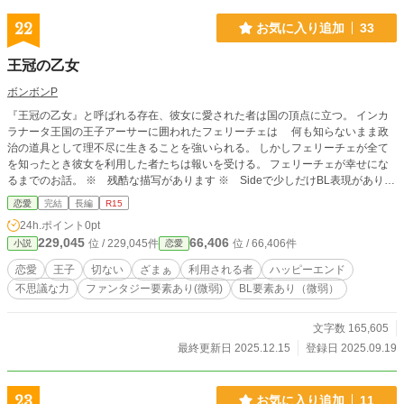
22
お気に入り追加
33
王冠の乙女
ボンボンP
『王冠の乙女』と呼ばれる存在、彼女に愛された者は国の頂点に立つ。 インカ
ラナータ王国の王子アーサーに囲われたフェリーチェは 何も知らないまま政
治の道具として理不尽に生きることを強いられる。 しかしフェリーチェが全て
を知ったとき彼女を利用した者たちは報いを受ける。 フェリーチェが幸せにな
るまでのお話。 ※ 残酷な描写があります ※ Sideで少しだけBL表現がありま
す ★誤字脱字は見つけ次第、修正していますので申し分ございません。 人物
恋愛
完結
長編
R15
設定がぶれていましたので手直作業をしています。
24h.ポイント
0pt
229,045
66,406
位 / 229,045件
位 / 66,406件
小説
恋愛
恋愛
王子
切ない
ざまぁ
利用される者
ハッピーエンド
不思議な力
ファンタジー要素あり(微弱)
BL要素あり（微弱）
文字数 165,605
最終更新日 2025.12.15
登録日 2025.09.19
23
お気に入り追加
11