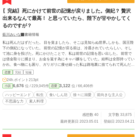
〖完結〗死にかけて前世の記憶が戻りました。側妃？ 贅沢
出来るなんて最高！ と思っていたら、陛下が甘やかしてく
るのですが？
藍川みいな
書籍情報
私は死んだはずだった。 目を覚ましたら、そこは見知らぬ世界｡しかも、国王陛
下の側妃になっていた。 前世の記憶が戻る前は、冷遇されていたらしい。そし
て池に身を投げた。死にかけたことで、私は前世の記憶を思い出した。 前世で
は借金取りに捕まり、お金を返す為にキャバ嬢をしていた。給料は全部持ってい
かれ、食べ物にも困り、ガリガリに痩せ細った私は路地裏に捨てられて死んだ。
そんな私が、側妃？ 冷遇なんて構わない！ こんな贅沢が出来るなんて幸せ過ぎ
恋愛
完結
短編
るじゃない！ そう思っていたのに、いつの間にか陛下が甘やかして来るのです
24h.ポイント
213pt
が？ 設定ゆるゆるの、架空の世界のお話です。
6,676
3,122
位 / 229,045件
位 / 66,406件
小説
恋愛
ハッピーエンド
転生
食いしん坊
徐々に溺愛
前向きな主人公
不思議な力
素人料理
感想数 40
文字数 33,875
最終更新日 2023.05.01
登録日 2023.04.21