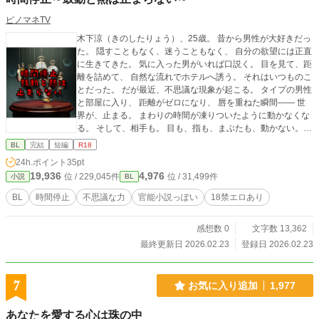
ピノマネTV
木下涼（きのしたりょう）、25歳。 昔から男性が大好きだっ
た。 隠すこともなく、迷うこともなく、 自分の欲望には正直
に生きてきた。 気に入った男がいれば口説く。 目を見て、距
離を詰めて、 自然な流れでホテルへ誘う。 それはいつものこ
とだった。 だが最近、不思議な現象が起こる。 タイプの男性
と部屋に入り、 距離がゼロになり、 唇を重ねた瞬間―― 世
界が、止まる。 まわりの時間が凍りついたように動かなくな
る。 そして、相手も。 目も、指も、まぶたも、動かない。
だが―― 鼓動だけは止まらない。 吐息も。 息遣いも。 熱
BL
完結
短編
R18
も。 止まった世界の中で、 “生きている証拠”だけが、涼の指
24h.ポイント
35pt
先に伝わる。
19,936
4,976
位 / 229,045件
位 / 31,499件
小説
BL
BL
時間停止
不思議な力
官能小説っぽい
18禁エロあり
感想数 0
文字数 13,362
最終更新日 2026.02.23
登録日 2026.02.23
7
お気に入り追加
1,977
あなたを愛する心は珠の中