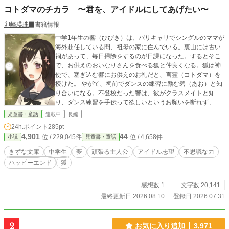
コトダマのチカラ 〜君を、アイドルにしてあげたい〜
卯崎瑛珠
書籍情報
中学1年生の響（ひびき）は、バリキャリでシングルのママが
海外赴任している間、祖母の家に住んでいる。裏山には古い
祠があって、毎日掃除をするのが日課になった。するとそこ
で、お供えのおいなりさんを食べる狐と仲良くなる。狐は神
使で、塞ぎ込む響にお供えのお礼だと、言霊（コトダマ）を
授けた。 やがて、祠前でダンスの練習に励む碧（あお）と知
り合いになる。不登校だった響は、彼がクラスメイトと知
り、ダンス練習を手伝って欲しいというお願いを断れず、手
伝うように。 碧の友人の朱里（しゅり）とも知り合う。生ま
児童書・童話
連載中
長編
れつき茶髪で茶色の目がコンプレックスで、会う人全員に
24h.ポイント
285pt
「ハーフ？」「染めてる」と言われるのが嫌。そんな二人が
4,901
44
位 / 229,045件
位 / 4,658件
小説
児童書・童話
組んだダンスユニットを、コトダマの力でサポートする響
は、文化祭のコンクールに出場する二人を応援するため、学
きずな文庫
中学生
夢
頑張る主人公
アイドル志望
不思議な力
校に行くことを決意する――碧と朱里、名前の組み合わせの
ハッピーエンド
狐
レッド＊ブルーで決まったユニット『レブル』は、無事ステ
ージを終えられるのか！？
感想数 1
文字数 20,141
最終更新日 2026.08.10
登録日 2026.07.31
2
お気に入り追加
3,971