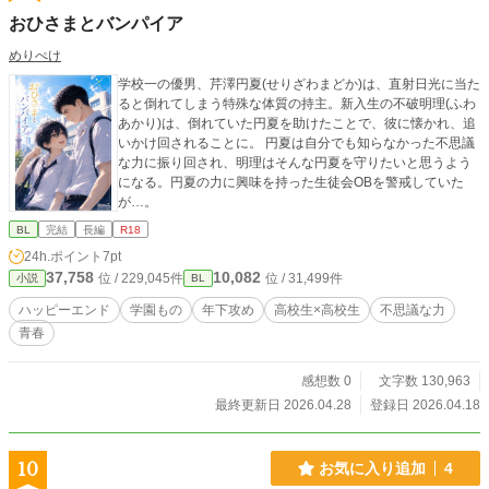
おひさまとバンパイア
めりぺけ
学校一の優男、芹澤円夏(せりざわまどか)は、直射日光に当た
ると倒れてしまう特殊な体質の持主。新入生の不破明理(ふわ
あかり)は、倒れていた円夏を助けたことで、彼に懐かれ、追
いかけ回されることに。 円夏は自分でも知らなかった不思議
な力に振り回され、明理はそんな円夏を守りたいと思うよう
になる。円夏の力に興味を持った生徒会OBを警戒していた
が…。
BL
完結
長編
R18
24h.ポイント
7pt
37,758
10,082
位 / 229,045件
位 / 31,499件
小説
BL
ハッピーエンド
学園もの
年下攻め
高校生×高校生
不思議な力
青春
感想数 0
文字数 130,963
最終更新日 2026.04.28
登録日 2026.04.18
10
お気に入り追加
4