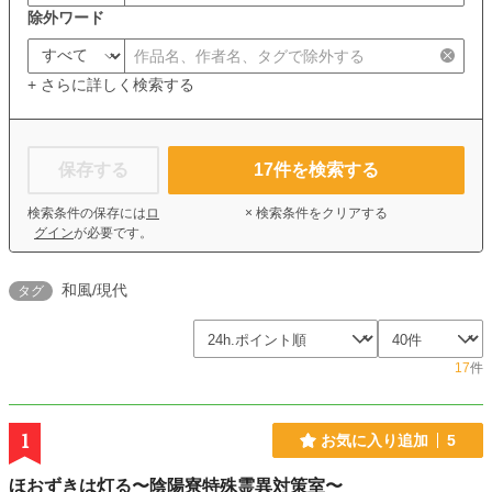
除外ワード
+ さらに詳しく検索する
保存する
17
件を検索する
検索条件の保存には
ロ
× 検索条件をクリアする
グイン
が必要です。
和風/現代
タグ
17
件
1
お気に入り追加
5
ほおずきは灯る〜陰陽寮特殊霊異対策室〜