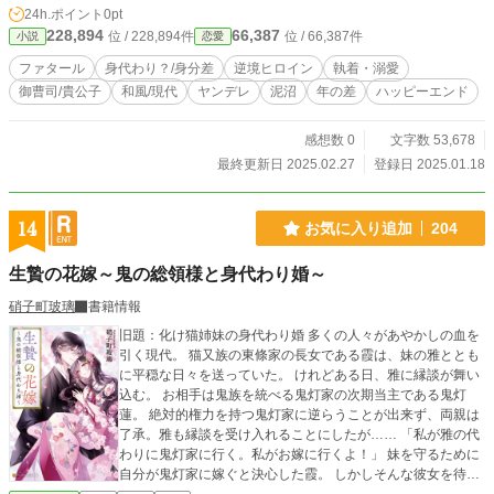
24h.ポイント
0pt
228,894
66,387
位 / 228,894件
位 / 66,387件
小説
恋愛
ファタール
身代わり？/身分差
逆境ヒロイン
執着・溺愛
御曹司/貴公子
和風/現代
ヤンデレ
泥沼
年の差
ハッピーエンド
感想数 0
文字数 53,678
最終更新日 2025.02.27
登録日 2025.01.18
14
お気に入り追加
204
生贄の花嫁～鬼の総領様と身代わり婚～
硝子町玻璃
書籍情報
旧題：化け猫姉妹の身代わり婚 多くの人々があやかしの血を
引く現代。 猫又族の東條家の長女である霞は、妹の雅ととも
に平穏な日々を送っていた。 けれどある日、雅に縁談が舞い
込む。 お相手は鬼族を統べる鬼灯家の次期当主である鬼灯
蓮。 絶対的権力を持つ鬼灯家に逆らうことが出来ず、両親は
了承。雅も縁談を受け入れることにしたが…… 「私が雅の代
わりに鬼灯家に行く。私がお嫁に行くよ！」 妹を守るために
自分が鬼灯家に嫁ぐと決心した霞。 しかしそんな彼女を待っ