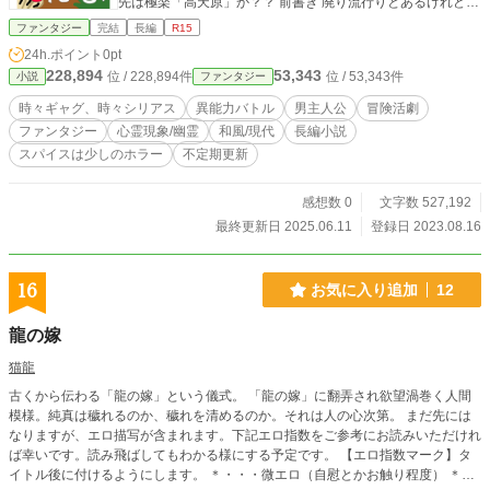
先は極楽「高天原」か？？ 前書き 廃り流行りとあるけれど、
今も楽しい異世界転生。 若き命が希望を胸に、新たな世界の
ファンタジー
完結
長編
R15
光に惹かれる。 そんな時代に健気に死んだ。若き命がまた一
24h.ポイント
0pt
つ・・・。 新たな世界の扉を開いた！ 開いた先は、過去か未
228,894
53,343
位 / 228,894件
位 / 53,343件
小説
ファンタジー
来か、異世界か？ そんな先の世界より、身近な世界がそこに
ある！ 今も昔も人の世の、現と幻の狭間の世界 きっとあなた
時々ギャグ、時々シリアス
異能力バトル
男主人公
冒険活劇
も感じてる！そんな世界の物語〔ベンベンッ〕 注1：「小説
ファンタジー
心霊現象/幽霊
和風/現代
長編小説
家になろう様」「カクヨム様」「ノベルアップ+様」「ハーメ
スパイスは少しのホラー
不定期更新
ルン様」にも掲載しています。 注２：作者は霊感０です。霊
の捉え方は全て想像であり、フィクションです。
感想数 0
文字数 527,192
最終更新日 2025.06.11
登録日 2023.08.16
16
お気に入り追加
12
龍の嫁
猫龍
古くから伝わる「龍の嫁」という儀式。 「龍の嫁」に翻弄され欲望渦巻く人間
模様。純真は穢れるのか、穢れを清めるのか。それは人の心次第。 まだ先には
なりますが、エロ描写が含まれます。下記エロ指数をご参考にお読みいただけれ
ば幸いです。読み飛ばしてもわかる様にする予定です。 【エロ指数マーク】タ
イトル後に付けるようにします。 ＊・・・微エロ（自慰とかお触り程度） ＊