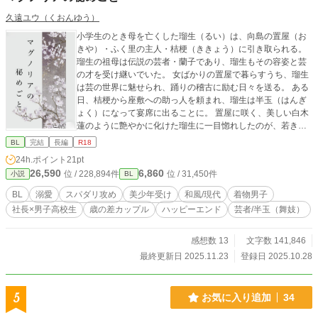
久遠ユウ（くおんゆう）
小学生のとき母を亡くした瑠生（るい）は、向島の置屋（お
きや）・ふく里の主人・桔梗（ききょう）に引き取られる。
瑠生の祖母は伝説の芸者・蘭子であり、瑠生もその容姿と芸
の才を受け継いでいた。 女ばかりの置屋で暮らすうち、瑠生
は芸の世界に魅せられ、踊りの稽古に励む日々を送る。 ある
日、桔梗から座敷への助っ人を頼まれ、瑠生は半玉（はんぎ
ょく）になって宴席に出ることに。 置屋に咲く、美しい白木
蓮のように艶やかに化けた瑠生に一目惚れしたのが、若き社
長・沖尚純（おきなおずみ）だった。 ふく里を訪れた沖は、
BL
完結
長編
R18
瑠生に半玉の面影を見て惹かれていく。 三年後、高校生にな
24h.ポイント
21pt
った瑠生は、ふく里と懇意にする料亭が沖の会社によって買
26,590
6,860
位 / 228,894件
位 / 31,450件
小説
BL
収されると知り、直談判に向かう。 そこで沖が出した条件
は……。 瑠生は、ふく里を守れるのか。そして、恋の行方は
BL
溺愛
スパダリ攻め
美少年受け
和風/現代
着物男子
──。 花街で揺れる、情緒と波乱の恋物語。
社長×男子高校生
歳の差カップル
ハッピーエンド
芸者/半玉（舞妓）
感想数 13
文字数 141,846
最終更新日 2025.11.23
登録日 2025.10.28
5
お気に入り追加
34