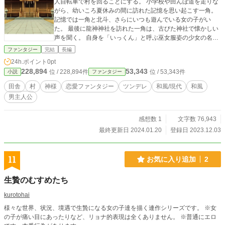
人自転車で村を回ることにする。 小学校や田んぼ道を走りな
がら、幼いころ夏休みの間に訪れた記憶を思い起こす一角。
記憶では一角と北斗、さらにいつも遊んでいる女の子がい
た。 最後に龍神神社を訪れた一角は、古びた神社で懐かしい
声を聞く。 自身を「いっくん」と呼ぶ巫女服姿の少女の名は
タツミ。彼女はかつての遊び相手であり、当時と同じ姿形で
ファンタジー
完結
長編
一角の前に現れた。 「いっくん、久しぶりだね！」 懐かしい
24h.ポイント
0pt
思い出に浸りながら、昔と変わらず接するタツミと子供のよ
228,894
53,343
位 / 228,894件
位 / 53,343件
小説
ファンタジー
うに遊ぶ一角。 しかしその夜、いとこからある質問をされ
る。 「ねぇ一角、神域に行ってないよね？」 その一言から、
田舎
村
神様
恋愛ファンタジー
ツンデレ
和風/現代
和風
一角は龍神村とタツミの違和感に触れることとなる。
男主人公
感想数 1
文字数 76,943
最終更新日 2024.01.20
登録日 2023.12.03
11
お気に入り追加
2
生贄のむすめたち
kurotohai
様々な世界、状況、境遇で生贄になる女の子達を描く連作シリーズです。 ※女
の子が痛い目にあったりなど、リョナ的表現は全くありません。 ※普通にエロ