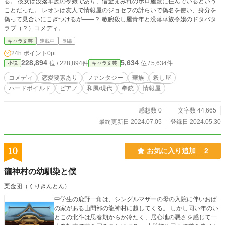
る。 彼女は没落華族の令嬢であり、借金まみれのボロ屋敷に住んでいるという
ことだった。 レオンは友人で情報屋のジョセフの計らいで偽名を使い、身分を
偽って見合いにこぎつけるが――？ 敏腕殺し屋青年と没落華族令嬢のドタバタ
ラブ（？）コメディ。
キャラ文芸
連載中
長編
24h.ポイント
0pt
228,894
5,634
位 / 228,894件
位 / 5,634件
小説
キャラ文芸
コメディ
恋愛要素あり
ファンタジー
華族
殺し屋
ハードボイルド
ピアノ
和風/現代
拳銃
情報屋
感想数 0
文字数 44,665
最終更新日 2024.07.05
登録日 2024.05.30
10
お気に入り追加
2
龍神村の幼馴染と僕
栗金団（くりきんとん）
中学生の鹿野一角は、シングルマザーの母の入院に伴いおば
の家がある山間部の龍神村に越してくる。 しかし同い年のい
とこの北斗は思春期からか冷たく、居心地の悪さを感じて一