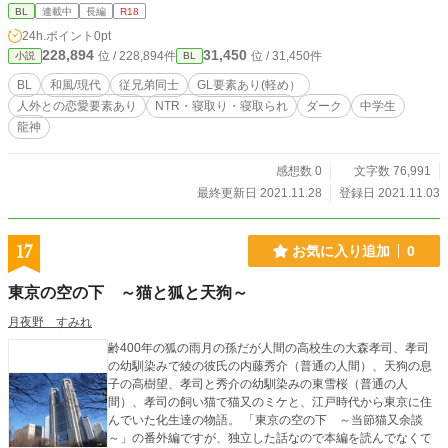
＊・・・エロ（まぐわってます） ＊＊＊・・・特殊エロ（性癖展開なんでも許
BL
連載中
長編
R18
せる方向け）
24h.ポイント
0pt
228,894
31,450
位 / 228,894件
位 / 31,450件
小説
BL
BL
和風/現代
従兄弟同士
GL要素あり(軽め）
人外との恋愛要素あり
NTR・寝取り・寝取られ
ダーク
中学生
龍神
感想数 0
文字数 76,991
最終更新日 2021.11.28
登録日 2021.11.03
17
お気に入り追加
0
東京の空の下 ～猫と狐と天狗～
月夜野 すみれ
齢400年の狐の雨月の孫だが人間の高校生の大森孝司、孝司
の幼馴染みで綾の彼氏の内藤秀介（普通の人間）、天狗の息
子の高樹望、孝司と秀介の幼馴染みの東雪桜（普通の人
間）、孝司の飼い猫で猫又のミケと、江戸時代から東京に住
んでいた化生達の物語。 「東京の空の下 ～当節猫又余談
～」の番外編ですが、独立した話なので本編を読んでなくて