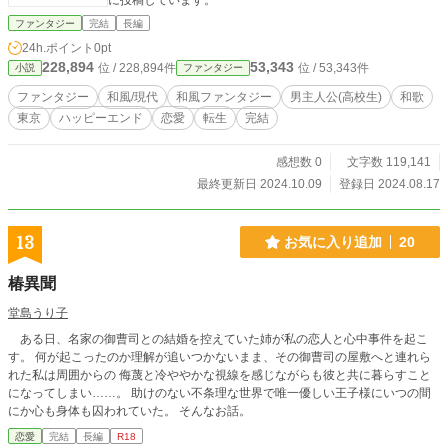
に投稿しています。
ファンタジー
完結
長編
24h.ポイント
0pt
228,894
53,343
位 / 228,894件
位 / 53,343件
小説
ファンタジー
ファンタジー
和風/現代
和風ファンタジー
男主人公(高校生)
和歌
東京
ハッピーエンド
恋愛
転生
完結
感想数 0
文字数 119,141
最終更新日 2024.10.09
登録日 2024.08.17
13
お気に入り追加
20
椿異聞
堂島うり子
ある日、名家の御曹司との結婚を控えていた姉が私の恋人と心中事件を起こ
す。 何が起こったのか理解が追いつかないまま、その御曹司の屋敷へと連れら
れた私は周囲からの 侮蔑と冷ややかな視線を感じながらも彼と共に暮らすこと
になってしまい……。 助けのない不条理な世界で唯一優しい王子様にいつの間
にか心も身体も囚われていた。 そんなお話。
恋愛
完結
長編
R18