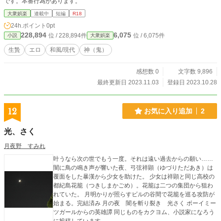
です。本番行為があります。
大衆娯楽
連載中
短編
R18
24h.ポイント
0pt
228,894
6,075
位 / 228,894件
位 / 6,075件
小説
大衆娯楽
生贄
エロ
和風/現代
神（鬼）
感想数 0
文字数 9,896
最終更新日 2023.11.03
登録日 2023.10.28
12
お気に入り追加
2
光、さく
月夜野 すみれ
叶うなら次の世でもう一度。それは遠い過去からの願い……
闇に鳥の鳴き声が響いた夜、弓弦祥顕（ゆづりただあき）は
覆面をした暴漢から少女を助けた。 少女は祥顕と同じ高校の
都紀島花籠（つきしまかごめ）。花籠は二つの集団から狙わ
れていた。 月明かりが照らすビルの谷間で花籠を巡る攻防が
始まる。完結済み 月の夜 闇を斬り裂き 光さく ボーイミー
ツガールからの英雄譚 同じものをカクヨム、小説家になろう