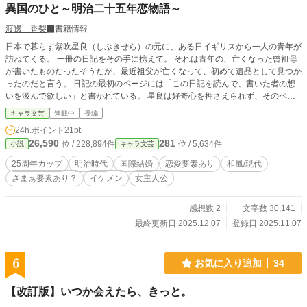
異国のひと～明治二十五年恋物語～
渡邊 香梨
書籍情報
日本で暮らす紫吹星良（しぶきせら）の元に、ある日イギリスから一人の青年が
訪ねてくる。 一冊の日記をその手に携えて。 それは青年の、亡くなった曾祖母
が書いたものだったそうだが、最近祖父が亡くなって、初めて遺品として見つか
ったのだと言う。 日記の最初のページには「この日記を読んで、書いた者の想
いを汲んで欲しい」と書かれている。 星良は好奇心を押さえられず、そのペー
ジをめくった――。 ――明治二十五年―― 「旧世代の弊害を取り除け」との掛
キャラ文芸
連載中
長編
け声の中、時の政府が海の向こうにある国から人を招いて、他国への「追いつけ
24h.ポイント
21pt
追い抜け」政策を推進していた頃。 優秀な外国人を国内に留めるためには結婚
26,590
281
位 / 228,894件
位 / 5,634件
小説
キャラ文芸
だと、妙齢の令嬢との縁組が幾つも組まれ――紫吹琴星（ことせ）とハウディー
ト・フォーレンとの婚約も、そうして成立した。 代々鉱山経営を家業とし、鉱
25周年カップ
明治時代
国際結婚
恋愛要素あり
和風/現代
脈の発見に特別な能力を発揮する紫吹家と、鉱山学者で地震学者、幅広い地震学
ざまぁ要素あり？
イケメン
女主人公
や耐震の研究を行うフォーレンとの婚姻は、国を富ませるのにうってつけの組み
合わせだと、当時判断されたのだ。 だが、鉱脈を読むという紫吹家の特別な血
を色濃く繋いでゆきたい当主・星樹（せいじゅ）にとっては、この結婚には不満
感想数 2
文字数 30,141
しかなく、裏で破談にすべく密かに動き始める。 フォーレンが嘱託として名を
最終更新日 2025.12.07
登録日 2025.11.07
連ねていた震災予防調査会を縮小させ、イギリスへの帰還を促す傍ら、別の女性
を近付けたり、自らが琴星を囲い込もうと手を回す。 追い詰められていく二人
が取る行動は――。 ※アニバーサリーカップ用に「カクヨム」掲載分とは少し
6
お気に入り追加
34
設定を変えています。
【改訂版】いつか会えたら、きっと。