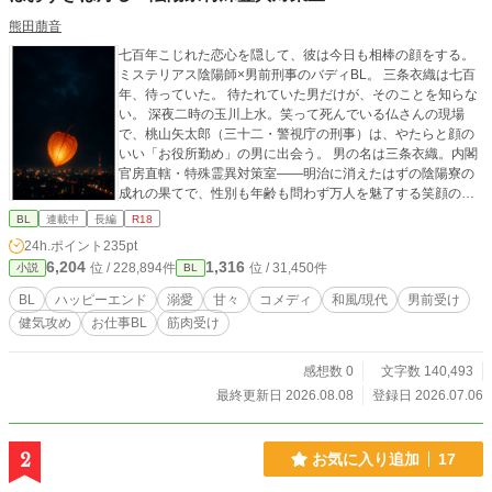
熊田萠音
七百年こじれた恋心を隠して、彼は今日も相棒の顔をする。
ミステリアス陰陽師×男前刑事のバディBL。 三条衣織は七百
年、待っていた。 待たれていた男だけが、そのことを知らな
い。 深夜二時の玉川上水。笑って死んでいる仏さんの現場
で、桃山矢太郎（三十二・警視庁の刑事）は、やたらと顔の
いい「お役所勤め」の男に出会う。 男の名は三条衣織。内閣
官房直轄・特殊霊異対策室——明治に消えたはずの陰陽寮の
成れの果てで、性別も年齢も問わず万人を魅了する笑顔の持
ち主。なのにその魅了が、矢太郎にだけ、なぜか効かない。
BL
連載中
長編
R18
「あなただけ、です」 気づけば矢太郎は対策室に出向させら
24h.ポイント
235pt
れ、この胡散くさい美形と相棒にされていた。水に呼ばれる
6,204
1,316
位 / 228,894件
位 / 31,450件
小説
BL
事件、フリマアプリの縁切り護符、真夜中の儀式。東京の底
でなにかが動き出している。事件現場に必ず転がっている、
BL
ハッピーエンド
溺愛
甘々
コメディ
和風/現代
男前受け
季節外れの赤い実とともに。 衣織は勝手に合鍵で上がり込ん
健気攻め
お仕事BL
筋肉受け
で飯を作るし、距離は近いし、セクハラ発言も平常運転だ。
なのに肝心なことはなにも言わない。なんで初対面で俺の名
前を知っていた。なんでお前は、たまに泣きそうな顔で俺を
感想数 0
文字数 140,493
見る。 七百年ぶんの答え合わせが、いま始まる。 ※現代東京
最終更新日 2026.08.08
登録日 2026.07.06
を舞台にした陰陽道×警察バディもの。基調はシリアス、掛け
合いは軽快。七百年一途の執着攻め（人外）×フラット受け
（刑事）のスロー甘、中盤以降に糖度高めの性描写あり。ハ
2
お気に入り追加
17
ッピーエンドです。全42話・完結済み、毎日更新。 ※ムーン
ライトノベルズ・アルファポリス・Nolaノベルに同時掲載し