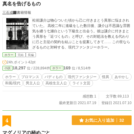
真名を告げるもの
三石成
書籍情報
松前謙介は物心ついた頃から己に付きまとう異形に悩まされ
ていた。 高校二年に進級をした数日後、謙介は不思議な雰囲
気を纏う七瀬白という下級生と出会う。彼は謙介に付きまと
う異形を「近づくもの」と呼び、その対処法を教える代わり
に己と主従の契約を結ぶことを提案してきて…… この世なら
ざるものと対峙する、現代ファンタジーホラー。
ホラー
完結
長編
24h.ポイント
42pt
18,297
169
位 / 228,894件
位 / 8,514件
小説
ホラー
ホラー
ブロマンス
バディもの
現代ファンタジー
怪異
あやかし
和風/現代
男主人公
高校生主人公
ライト文芸
感想数 1
文字数 89,113
最終更新日 2021.07.19
登録日 2021.07.10
4
お気に入り追加
32
マグノリアの秘めごと