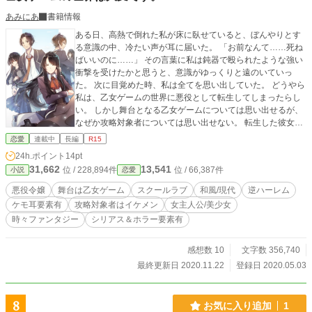
あみにあ
書籍情報
ある日、高熱で倒れた私が床に臥せていると、ぼんやりとす
る意識の中、冷たい声が耳に届いた。 「お前なんて……死ね
ばいいのに……」 その言葉に私は鈍器で殴られたような強い
衝撃を受けたかと思うと、意識がゆっくりと遠のいていっ
た。 次に目覚めた時、私は全てを思い出していた。 どうやら
私は、乙女ゲームの世界に悪役として転生してしまったらし
い。 しかし舞台となる乙女ゲームについては思い出せるが、
なぜか攻略対象者については思い出せない。 転生した彼女
が、悪役にならない様に手探りながら奮闘していきます。
恋愛
連載中
長編
R15
様々な思いが交錯する恋愛模様をお楽しみください。 表紙イ
24h.ポイント
14pt
ラスト:San+様(Twitterアカウント@San_plus_) ※毎日更新
31,662
13,541
位 / 228,894件
位 / 66,387件
小説
恋愛
(サクサク進みます。GW中は一日3話更新)
悪役令嬢
舞台は乙女ゲーム
スクールラブ
和風/現代
逆ハーレム
ケモ耳要素有
攻略対象者はイケメン
女主人公/美少女
時々ファンタジー
シリアス＆ホラー要素有
感想数 10
文字数 356,740
最終更新日 2020.11.22
登録日 2020.05.03
8
お気に入り追加
1