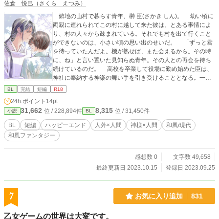
佐倉 悦巳（さくら えつみ）
僻地の山村で暮らす青年、榊 臣(さかき しん)。 幼い頃に
両親に連れられてこの村に越して来た彼は、とある事情によ
り、村の人々から疎まれている。それでも村を出て行くこと
ができないのは、小さい頃の思い出のせいだ。 「ずっと君
を待っていたんだよ。機が熟せば、また会えるから。その時
に、ね」と言い置いた見知らぬ青年。その人との再会を待ち
続けているのだ。 高校を卒業して役場に勤め始めた臣は、
神社に奉納する神楽の舞い手を引き受けることとなる。一人
で居残り練習をしていたある日、彼は見知らぬ男性と出会
BL
完結
短編
R18
う。 唯一の友人が進学で村を出てしまい、親しい人のいな
24h.ポイント
14pt
い臣にとって、諏訪(すわ)と名乗る男性と過ごす時間は楽し
31,662
8,315
位 / 228,894件
位 / 31,450件
小説
BL
く、いつしか練習後にふたりで会うのが恒例となる。その中
で、臣は自身が経験した不思議な出会いを明かすのだった。
BL
短編
ハッピーエンド
人外×人間
神様×人間
和風/現代
やがて本番の日が訪れる。諏訪の言葉に背中を押されて神
和風ファンタジー
楽に臨む臣だったが、その最中に本殿の中に人影を見つけ
る。子どもの頃に出会ったあの人では、と胸を高鳴らせるけ
れど、人影と重なるのは小さい頃の記憶だけではなく
感想数 0
文字数 49,658
て……。 ※性描写を含む話には、話数の後ろに※がついて
最終更新日 2023.10.15
登録日 2023.09.25
います。 ※改訂にあたり、表紙のイラストを佐山さま（@sa
yamaBSD)に描いていただきました。素敵なイラストをあり
がとうございました！ 以前UPしていたものですが、同人誌作
7
お気に入り追加
831
成にあたり、1万字以上の加筆と修正を行ないました。 加筆
前のものをお気に入り登録をして下さった方々、ありがとう
乙女ゲームの世界は大変です。
ございました。