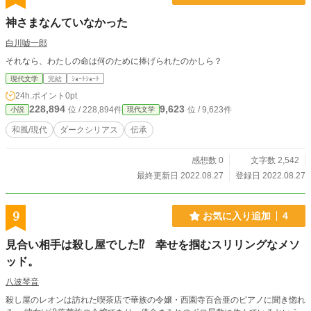
神さまなんていなかった
白川嘘一郎
それなら、わたしの命は何のために捧げられたのかしら？
現代文学
完結
ｼｮｰﾄｼｮｰﾄ
24h.ポイント
0pt
228,894
9,623
位 / 228,894件
位 / 9,623件
小説
現代文学
和風/現代
ダークシリアス
伝承
感想数 0
文字数 2,542
最終更新日 2022.08.27
登録日 2022.08.27
9
お気に入り追加
4
見合い相手は殺し屋でした⁉ 幸せを掴むスリリングなメソ
ッド。
八波琴音
殺し屋のレオンは訪れた喫茶店で華族の令嬢・西園寺百合亜のピアノに聞き惚れ