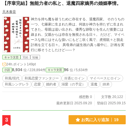
【序章完結】無能力者の私と、退魔四家嫡男の婚姻事情。
ています。
天木奏音
神力を持ち魔を祓うために存在する、退魔四家。 そのうちの
一つ、七篠家に生まれた柊は、何故か神力を持たずに生まれ
てきた。母親は追い出され、優秀な跡取りを生んだ後妻には
疎まれ、父親からは存在を無視される日々。 だけど、マイペ
ースな柊にはそんな扱いにもどこ吹く風で、虎視眈々と脱走
計画を立てる日々。 異母弟の誕生祝の真っ最中に、計画を実
行に移そうとしたけど――？
キャラ文芸
完結
短編
24h.ポイント
149pt
8,934
96
位 / 228,894件
位 / 5,634件
小説
キャラ文芸
和風/現代
和風恋愛ファンタジー
冷遇ヒロイン
マイペースヒロイン
和風シンデレラ
恋愛
婚約者
溺愛（の予定）
退魔
姉弟
感想数 0
文字数 20,122
最終更新日 2025.09.20
登録日 2025.09.15
3
お気に入り追加
19