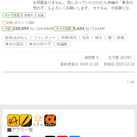
も問題ありません。 気に入っていただけたら本編の「東京の
空の下」もよろしくお願いします。 カクヨム、小説家になろ
う、pixivにも同じものを投稿しています。
キャラ文芸
連載中
短編
24h.ポイント
0pt
228,894
5,634
位 / 228,894件
位 / 5,634件
小説
キャラ文芸
妖怪/あやかし
ファンタジー
和風/現代
化生
猫又
猫
妖狐
東京の昔話
東京の空の下
短編集
感想数 0
文字数 28,097
最終更新日 2024.11.19
登録日 2023.12.24
17
件
アプリ一覧