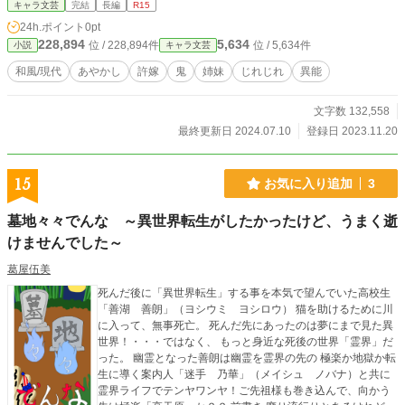
ていたのは、絶世の美青年だった。
キャラ文芸
完結
長編
R15
24h.ポイント
0pt
228,894
5,634
位 / 228,894件
位 / 5,634件
小説
キャラ文芸
和風/現代
あやかし
許嫁
鬼
姉妹
じれじれ
異能
文字数 132,558
最終更新日 2024.07.10
登録日 2023.11.20
15
お気に入り追加
3
墓地々々でんな ～異世界転生がしたかったけど、うまく逝
けませんでした～
葛屋伍美
死んだ後に「異世界転生」する事を本気で望んでいた高校生
「善湖 善朗」（ヨシウミ ヨシロウ） 猫を助けるために川
に入って、無事死亡。 死んだ先にあったのは夢にまで見た異
世界！・・・ではなく、 もっと身近な死後の世界「霊界」だ
った。 幽霊となった善朗は幽霊を霊界の先の 極楽か地獄か転
生に導く案内人「迷手 乃華」（メイシュ ノバナ）と共に
霊界ライフでテンヤワンヤ！ご先祖様も巻き込んで、向かう