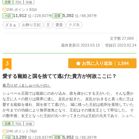
恋愛
完結
短編
24h.ポイント
92pt
11,912
5,392
位 / 228,937件
位 / 66,397件
小説
恋愛
ざまぁ
お飾り王妃
王
愛妾
クズ夫
文字数 27,069
最終更新日 2023.03.15
登録日 2023.02.24
5
お気に入り追加
1,594
愛する寵姫と国を捨てて逃げた貴方が何故ここに？
春乃りぜ（ましゅぺちーの）
シュベール王国では寵姫にのめり込み、政を疎かにする王がいた。 そんな愚か
な王に人々の怒りは限界に達し、反乱が起きた。 反乱がおきると真っ先に王は
愛する寵姫を連れ、国を捨てて逃げた。 城に残った王妃は処刑を覚悟していた
が今までの功績により無罪放免となり、王妃はその後女王として即位した。 そ
の数年後、女王となった王妃の元へやってきたのは王妃の元夫であり、シュベー
ル王国の元王だった。 愛する寵姫と国を捨てて逃げた貴方が何故ここにいるの
恋愛
完結
短編
ですか？ 全14話。番外編ありです。
24h.ポイント
78pt
13,290
5,952
位 / 228,937件
位 / 66,397件
小説
恋愛