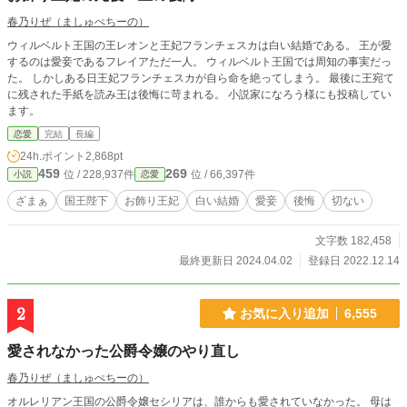
春乃りぜ（ましゅぺちーの）
ウィルベルト王国の王レオンと王妃フランチェスカは白い結婚である。 王が愛
するのは愛妾であるフレイアただ一人。 ウィルベルト王国では周知の事実だっ
た。 しかしある日王妃フランチェスカが自ら命を絶ってしまう。 最後に王宛て
に残された手紙を読み王は後悔に苛まれる。 小説家になろう様にも投稿してい
ます。
恋愛
完結
長編
24h.ポイント
2,868pt
459
269
位 / 228,937件
位 / 66,397件
小説
恋愛
ざまぁ
国王陛下
お飾り王妃
白い結婚
愛妾
後悔
切ない
文字数 182,458
最終更新日 2024.04.02
登録日 2022.12.14
2
お気に入り追加
6,555
愛されなかった公爵令嬢のやり直し
春乃りぜ（ましゅぺちーの）
オルレリアン王国の公爵令嬢セシリアは、誰からも愛されていなかった。 母は