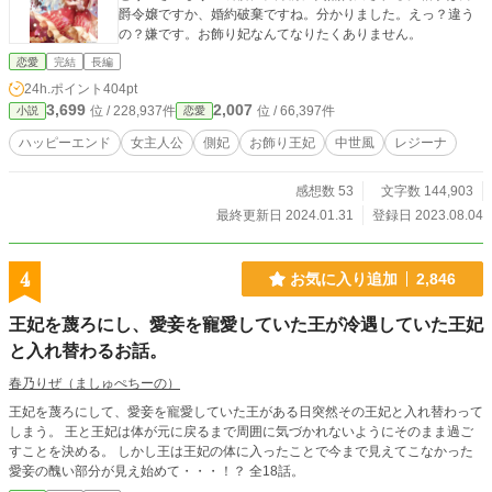
爵令嬢ですか、婚約破棄ですね。分かりました。えっ？違う
の？嫌です。お飾り妃なんてなりたくありません。
恋愛
完結
長編
24h.ポイント
404pt
3,699
2,007
位 / 228,937件
位 / 66,397件
小説
恋愛
ハッピーエンド
女主人公
側妃
お飾り王妃
中世風
レジーナ
感想数 53
文字数 144,903
最終更新日 2024.01.31
登録日 2023.08.04
4
お気に入り追加
2,846
王妃を蔑ろにし、愛妾を寵愛していた王が冷遇していた王妃
と入れ替わるお話。
春乃りぜ（ましゅぺちーの）
王妃を蔑ろにして、愛妾を寵愛していた王がある日突然その王妃と入れ替わって
しまう。 王と王妃は体が元に戻るまで周囲に気づかれないようにそのまま過ご
すことを決める。 しかし王は王妃の体に入ったことで今まで見えてこなかった
愛妾の醜い部分が見え始めて・・・！？ 全18話。