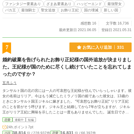
ファンタジー要素あり
ざまあ要素あり
ハッピーエンド
最強聖女
バカ王
最強騎士
聖女追放
お飾り王妃
国の壊滅
新しい国
感想数 16
文字数 16,736
最終更新日 2021.06.05
登録日 2021.05.31
7
お気に入り追加
331
婚約破棄を告げられたお飾り正妃様の国外追放が決まりまし
た。王妃様が国のために尽くし続けていたことを忘れてしま
ったのですか？
五月ふう
タンサルト国の北の宮には一人の可哀想な王妃様が住んでいらっしゃいます。彼
女の名前はリリア。今はもう滅亡したミラノリ国の姫であった彼女は、13歳の
ときにタンサルト国王ジキルに嫁ぎました。 "可哀想なお飾り正妃" リリア王妃
のことを皆がそう呼びます。ジキル王と結婚してから7年が立ちますが、ジキル
王がリリア王妃に興味を示したことは一度もありませんでした。 誕生日でさ
え、ジキル王はリリア王妃に会おうとしません。リリア王妃はジキル王に振り向
恋愛
連載中
短編
いてもらおうと必死で国のために尽くします。しかし彼女に待っていたのは、残
24h.ポイント
7pt
酷な宣告でした。
38,814
16,831
位 / 228,937件
位 / 66,397件
小説
恋愛