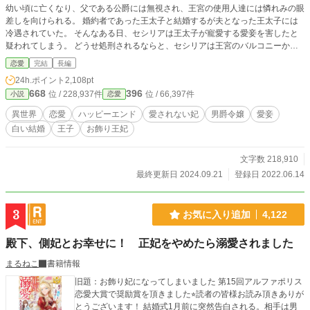
幼い頃に亡くなり、父である公爵には無視され、王宮の使用人達には憐れみの眼
差しを向けられる。 婚約者であった王太子と結婚するが夫となった王太子には
冷遇されていた。 そんなある日、セシリアは王太子が寵愛する愛妾を害したと
疑われてしまう。 どうせ処刑されるならと、セシリアは王宮のバルコニーから
身を投げる。 死ぬ寸前のセシリアは思う。 「一度でいいから誰かに愛されたか
恋愛
完結
長編
った。」と。 目が覚めた時、セシリアは12歳の頃に時間が巻き戻っていた。 セ
24h.ポイント
2,108pt
シリアは決意する。 「自分の幸せは自分でつかみ取る！」 幸せになるために奔
668
396
位 / 228,937件
位 / 66,397件
小説
恋愛
走するセシリア。 だがそれと同時に父である公爵の、婚約者である王太子の、
王太子の愛妾であった男爵令嬢の、驚くべき真実が次々と明らかになっていく。
異世界
恋愛
ハッピーエンド
愛されない妃
男爵令嬢
愛妾
小説家になろう様にも投稿しています。 タイトル変更しました！大幅改稿のた
白い結婚
王子
お飾り王妃
め、一部非公開にしております。
文字数 218,910
最終更新日 2024.09.21
登録日 2022.06.14
3
お気に入り追加
4,122
殿下、側妃とお幸せに！ 正妃をやめたら溺愛されました
まるねこ
書籍情報
旧題：お飾り妃になってしまいました 第15回アルファポリス
恋愛大賞で奨励賞を頂きました⭐︎読者の皆様お読み頂きありが
とうございます！ 結婚式1月前に突然告白される。相手は男