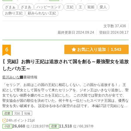
ざまぁ
ざまあ
ハッピーエンド
王妃
王
寵姫
愛人
お飾り王妃
顧みられない王妃
文字数 37,436
最終更新日 2024.09.24
登録日 2024.08.17
6
お気に入り追加
1,543
〖完結〗お飾り王妃は追放されて国を創る～最強聖女を追放
したバカ王～
藍川みいな
書籍情報
「セリシア、お前はこの国の王妃に相応しくない。この国から追放する！」 王
妃として聖女として国を守って来たセリシアを、ジオン王はいきなり追放し、聖
女でもない侯爵令嬢のモニカを王妃にした。 この大陸では聖女の力が全てで、
聖女協会が国の順位を決めていた。何十年も一位だったスベマナ王国は、優秀な
聖女を失い破滅する。 設定ゆるゆるの架空のお話です。 本編17話で完結になり
ます。
恋愛
完結
短編
24h.ポイント
21pt
26,668
11,518
位 / 228,937件
位 / 66,397件
小説
恋愛