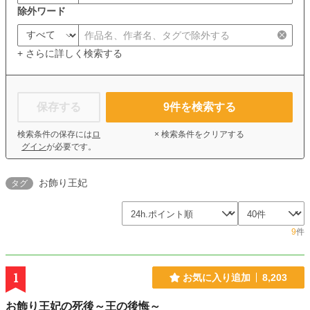
除外ワード
+ さらに詳しく検索する
保存する
9
件を検索する
検索条件の保存には
ロ
× 検索条件をクリアする
グイン
が必要です。
お飾り王妃
タグ
9
件
1
お気に入り追加
8,203
お飾り王妃の死後～王の後悔～