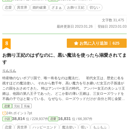
恋愛
異世界
婚約破棄
ざまぁ
お飾り王妃
切ない
文字数 31,475
最終更新日 2023.01.26
登録日 2023.01.03
8
お気に入り追加
625
お飾り王妃のはずなのに、黒い魔法を使ったら溺愛されてま
す
りんりん
特産物のないポプリ国で、唯一有名なのは魔法だ。 初代女王は、歴史に名を
残すほどの魔法使い。 それから数千年、高い魔力を引き継いだ女王の子孫達が
この国をおさめてきた。 時はアンバー女王の時代。 アンバー女王の夫シュリ王
婿は、他国の第八王子であった。 どこか影の薄い王婿は、三女ローズウッドを
不義の子ではと疑っている。 なぜなら、ローズウッドだけが 自分と同じ金髪碧
眼でなかったからだ。 ローズウッドの薄いピンク色の髪と瞳は宰相ククスにそ
恋愛
完結
長編
っくりなのも、気にいらない。 アンバー女王の子供は四人で、すべて女の子だ
24h.ポイント
7pt
った。 なかでもローズウッドは、女王の悩みの種だ。 ローズウッドは、現在１
38,814
16,831
位 / 228,937件
位 / 66,397件
小説
恋愛
４才。 誰に似たのか、呑気で魔力も乏しい。 ある日ストーン国のレオ王から、
ローズウッド王女を妻にしたいとうい申し出が届いた。 ポプリ国は、ストーン
恋愛
異世界
ハッピーエンド
魔法使い
呪い
もふもふ