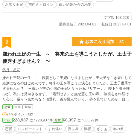
国から魔法石の原料になる石を輸入している。 その石はストーン国からしか採
お飾り王妃
前向きヒロイン
白い結婚からの溺愛
れない。 そんな関係にある国の申し出を、断ることはできなかった。 しかし、
レオ王に愛人がいるという噂を気にしたアンバー女王は悩む。 しかし、ローズ
ウッド王女は嫁ぐことにする。 そして。 異国で使い魔のブーニャンや、チュー
文字数 103,628
ちゃんと暮らしているうちに、ローズウッドはレオ王にひかれていってしまう。
最終更新日 2023.04.01
登録日 2023.04.01
ある日、偶然ローズウッドは、レオ王に呪いがかけられていることを知る。 ロ
ーズウッドは、王にかけられた呪いをとこうと行動をおこすのだった。
9
お気に入り追加
81
嫌われ王妃の一生 ～ 将来の王を導こうとしたが、王太子
優秀すぎません？ 〜
悠月 星花
嫌われ王妃の一生 ～ 後妻として王妃になりましたが、王太子を亡き者にして
処刑になるのはごめんです。将来の王を導こうと決心しましたが、王太子優秀す
ぎませんか？ 〜 嫁いだ先の小国の王妃となった私リリアーナ。 陛下と夫を呼
ぶが、私には見向きもせず、「処刑せよ」と無慈悲な王の声。 無視をされ続け
た心は、逆らう気力もなく項垂れ、首が飛んでいく。 夢を見ていたのか、自身
の部屋で姉に起こされ目を覚ます。 怖い夢をみたと姉に甘えてはいたが、現実
恋愛
完結
短編
には先の小国へ嫁ぐことは決まっており……
24h.ポイント
0pt
228,937
66,397
位 / 228,937件
位 / 66,397件
小説
恋愛
恋愛
ハッピーエンド
すれ違い
異世界
溺愛
ざまぁ
年の差