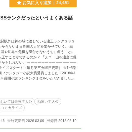
お気に入り追加
24,451
SSランクだったというよくある話
戦闘以外は神の域に達している適正ランクＳＳＳ
わからないまま周囲の人間を驚かせていく。 結
、国や世界の危機を気付かないうちに救うことに
るのか？ 「え？ 山を適当に掘
理かもしれない。 ーーーーーーーーーーーーーー
ライズスタート（毎月第三火曜日更新） ※1~5巻
回ファンタジー小説大賞受賞しました（2018年1
日） ※週間小説ランキング１位をいただきました
きました（２０１８年８月２６日時点）
においては最強主人公
勘違い主人公
コミカライズ
946
最終更新日 2026.03.09
登録日 2018.08.19