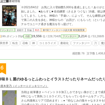
幾威空
書籍情報
※2021/04/12 お気に入り登録数5,000を達成しました！ありがと
始しました。 ■あらすじ■ 佐伯継那（さえき つぐな）16歳。彼は偶然とも奇跡的ともいえる確率と原因により死亡
してしまう。しかも、神様の「手違い」によって。 そんな継那は
で第二の人生を歩む。神様からの「お詫び」にもらった（という
ナルでユニーク過ぎる魔法を引っ提げて。
ファンタジー
連載中
長編
R15
第7回ファンタジー小説大賞 特別賞受賞
19,556
3,214
24h.ポイント
35pt
位 / 228,704件
位 / 53,288件
小説
ファンタジー
異世界
転生
召喚
神
コミカライズ
書籍化
ファンタジー
刀
魔
感想数 76
文字数 1,408,
6
珍味ＢＬ屋のゆるっとふわっとイラストだったりネームだった
壱度木里乃（イッチー☆ドッキリーノ）
当初は 鉛筆書き＋ペイント３Ｄ加工しかできない身がどこまで成長で
4年になって美BLコミカライズしてもらっているネームをアップしてます♡ ●コミカライズ作品（
さん内漫画エリアで読めます） ↓ ●『幼なじみの陰キャなタヌキ
で山盛りなアレでさんざん泣かせちゃうお話』（作画：もちねこさん） ●『オメガスパイは敵国のエリー