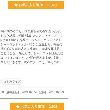
お気に入り追加
11,411
を調べ眺めること、構造解析研究者であったが、
話をした結果、後輩を助けたこともあってスキル
るか遠く離れた惑星ガーランド、エルディア王
めシャーロット・エルバランは誕生した。転生の
と持ち前の知能の高さを生かし、順調な異世界生
シャーロットは新たな
で進んでいきます。読者によっては、早くこの先
せん。のんびりした気持ちで読んで頂けると嬉し
ートスキルを持っていますが、最弱スタートです。
コミカライズ
980
最終更新日 2021.09.24
登録日 2016.09.13
お気に入り追加
2,928