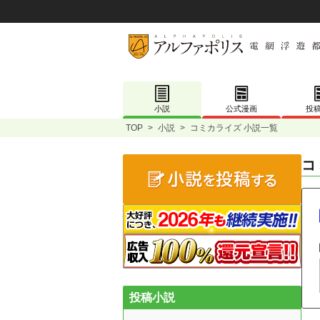
小説
公式漫画
投
TOP
>
小説
>
コミカライズ 小説一覧
コ
投稿小説