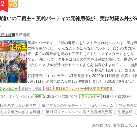
2
勘違いの工房主～英雄パーティの元雑用係が、実は戦闘以外がS
～
時野洋輔
書籍情報
英雄のパーティ、『炎の竜牙』をリストラされたクルトは、実は
の持ち主だった。 そんなことを知らないクルトは、自分の実力が
果、多くの冒険者を纏める工房主（アトリエマイスター）となり
なる。 果たして、クルトは自分の実力を正確に把握して、勘違いを正すことができ
ったらミスリルが見つかるのってよくある話ですよね？」 ……無
ーーーーーーーーーーーーーーーー ※令和元年12月より、コミカ
好評発売中（コミカライズ1巻発売中）2020年11月時点 ※第１１
0月31日） ※お気に入り数1万件突破しました（2018年9月27
（２０１８年9月3日時点） ※24h小説ランキング１位をいただ
ファンタジー
連載中
長編
R15
第11回ファンタジー小説大賞 読者賞受賞
2,385
416
24h.ポイント
568pt
位 / 228,704件
位 / 53,288件
小説
ファンタジー
転生系ではない異世界
最弱主人公の生産チート
ちょいハーレム
特定条件
主人公追放のざまぁ展開
第11回ファンタジー小説大賞読者賞受賞
生産無双
感想数 709
文字数 1,703,