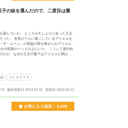
双子の妹を選んだので、二度目は最
久しぶりに会った王太
るアリエルを
・ザ・ムーン』の窃盗の罪を着せられアリエル
のだが、なぜか王太子殿下はアリエルに関心を
。
完結
コミカライズ
670
最終更新日 2024.03.31
登録日 2024.03.31
お気に入り追加
5,249