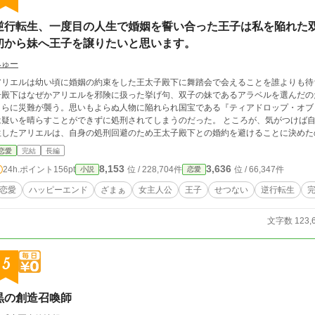
逆行転生、一度目の人生で婚姻を誓い合った王子は私を陥れた
初から妹へ王子を譲りたいと思います。
みゅー
リエルは幼い頃に婚姻の約束をした王太子殿下に舞踏会で会えることを誰よりも待ち望んでいた。 ところが
殿下はなぜかアリエルを邪険に扱った挙げ句、双子の妹であるアラベルを選んだのだった。 失意のうちに過ごしてい
さらに災難が襲う。思いもよらぬ人物に陥れられ国宝である『ティアドロップ・オブ
疑いを晴らすことができずに処刑されてしまうのだった。 ところが、気がつけば自分の部屋のベッドの上にいた。 こうして逆行転
生したアリエルは、自身の処刑回避のため王太子殿下との婚約を避けることに決めた
よせ……。 二人が一度は失った信頼を取り戻し、心を近づけてゆく恋愛ストーリー
恋愛
完結
長編
8,153
3,636
24h.ポイント
156pt
位 / 228,704件
位 / 66,347件
小説
恋愛
恋愛
ハッピーエンド
ざまぁ
女主人公
王子
せつない
逆行転生
文字数 123,
5
黒の創造召喚師