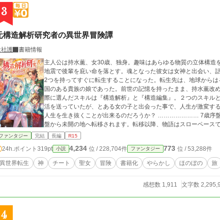
3
元構造解析研究者の異世界冒険譚
犬社護
書籍情報
主人公は持水薫、女30歳、独身。趣味はあらゆる物質の立体構造
地震で後輩を庇い命を落とす。魂となった彼女は女神と出会い、
2つを持ってすぐに転生することになった。転生先は、地球からは
国のある貴族の娘であった。前世の記憶を持ったまま、持水薫改
際に選んだスキルは『構造解析』と『構造編集』。２つのスキル
活を送っていたが、とある女の子と出会った事で、人生が激変することになる。 果たして、
人生を生き抜くことが出来るのだろうか？ ………………… 7歳序盤まではほのぼのとした話が続きますが、7歳中
盤から未開の地へ転移されます。転移以降、物語はスローペース
を知りたいのに、話が進まないよと思う方もおられるかもしれま
ファンタジー
完結
長編
R15
いです。 ………………… 主人公シャーロットは、チ
4,234
773
24h.ポイント
319pt
位 / 228,704件
位 / 53,288件
小説
ファンタジー
異世界転生
神
チート
聖女
冒険
書籍化
やらかし
ほのぼの
旅
感想数 1,911
文字数 2,295,
4