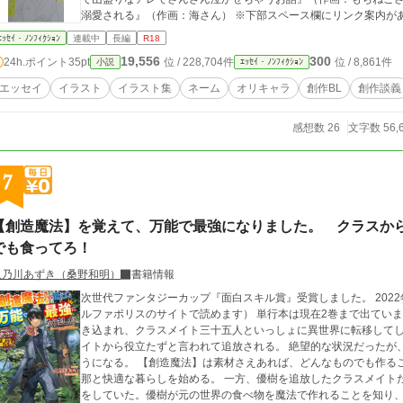
溺愛される』（作画：海さん） ※下部スペース欄にリンク
ｴｯｾｲ・ﾉﾝﾌｨｸｼｮﾝ
連載中
長編
R18
19,556
300
24h.ポイント
35pt
位 / 228,704件
位 / 8,861件
小説
ｴｯｾｲ・ﾉﾝﾌｨｸｼｮﾝ
エッセイ
イラスト
イラスト集
ネーム
オリキャラ
創作BL
創作談義
感想数 26
文字数 56,
7
【創造魔法】を覚えて、万能で最強になりました。 クラスか
でも食ってろ！
久乃川あずき（桑野和明）
書籍情報
次世代ファンタジーカップ『面白スキル賞』受賞しました。 202
ルファポリスのサイトで読めます） 単行本は現在2巻まで出ています。 高校二年の水沢優樹は、不思議な
き込まれ、クラスメイト三十五人といっしょに異世界に転移してしまう。 三ヶ月後、ケガをした優樹
イトから役立たずと言われて追放される。 絶望的な状況だったが
うになる。 【創造魔法】は素材さえあれば、どんなものでも作ることができる究極の魔法で、優樹は幼馴染みの由
那と快適な暮らしを始める。 一方、優樹を追放したクラスメイトたちは、木の実や野草を食べて、ぎりぎりの生活
をしていた。優樹が元の世界の食べ物を魔法で作れることを知り