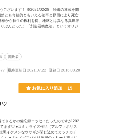
うございます！ ※2021/02/28 続編の連載を開
神様から転生の権利を得、地球とは異なる異世界
よりぶんどった）「創造召喚魔法」というオリジ
法
冒険者
877
最終更新日 2021.07.22
登録日 2016.08.28
お気に入り追加
15
り♡
きるかの備忘録エッセイだったのですが 202
アルファポリス
を腹黒イケメンなウサギが閉じ込めてカッチカチ
ト軍人に