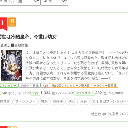
1
前世は冷酷皇帝、今世は幼女
まさキチ
書籍情報
２、３日ごとに更新します！ コミカライズ連載中！ ――ひれ伏せ、クズ共よ。 銀髪に青翡翠の瞳、人形のよう
な愛らしい幼女の体で、ユリウス帝は目覚めた。数え切れぬほど
大陸の覇者となったユリウス。だが気が付けば、病弱な貴族令嬢
に飛び出すと、なんとそこは自身が統治していた時代から数百年
一方、貧困や疫病、それらを利用する悪党共は絶えない。「臭い
をその身に宿す幼女が、帝国を汚す悪を打ち払う――！
ファンタジー
連載中
長編
R15
第16回ファンタジー小説大賞 キャラクター賞受賞
1,334
232
24h.ポイント
995pt
位 / 228,704件
位 / 53,288件
小説
ファンタジー
異世界
ファンタジー
無双
冒険者
幼女
皇帝
第１６回ファンタジー
感想数 30
文字数 240,