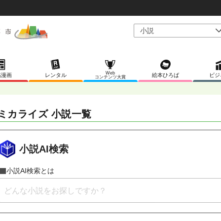
Web
稿漫画
レンタル
絵本ひろば
ビジ
コンテンツ大賞
ミカライズ 小説一覧
小説AI検索
小説AI検索とは