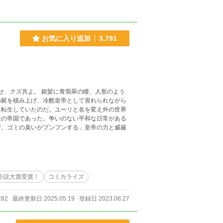
お気に入り追加
3,791
の屍を積み上げ、冷酷皇帝として畏れられながら
に転生していたのだ。ユーリと名を変え外の世界
後の帝国であった。争いのない平和な日常がある
ぞ。ゴミの臭いがプンプンする」皇帝の力と威厳
小説大賞受賞！
コミカライズ
282
最終更新日 2025.05.19
登録日 2023.08.27